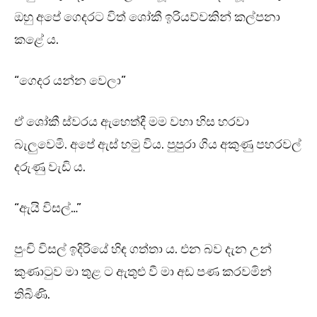
ඔහු අපේ ගෙදරට විත් ශෝකී ඉරියව්වකින් කල්පනා
කළේ ය.
“ගෙදර යන්න වෙලා”
ඒ ශෝකී ස්වරය ඇහෙත්දී මම වහා හිස හරවා
බැලුවෙමි. අපේ ඇස් හමු විය. පුපුරා ගිය අකුණු පහරවල්
දරුණු වැඩි ය.
“ඇයි විසල්…”
පුංචි විසල් ඉදිරියේ හිඳ ගත්තා ය. එන බව දැන උන්
කුණාටුව මා තුළ ට ඇතුළු වී මා අඩ පණ කරවමින්
තිබිණි.