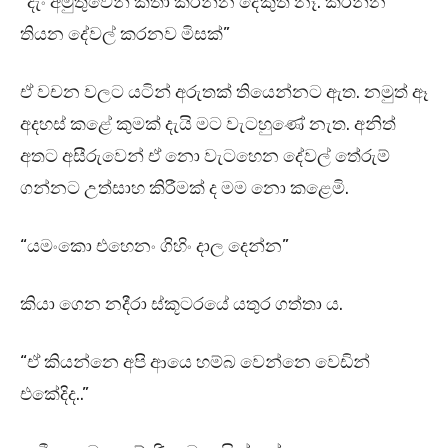
“දැං අමුතුවෙන් කතා කරන්න දේකුත් නෑ. කරන්න
තියන දේවල් කරනව මිසක්”
ඒ වචන වලට යටින් අරුතක් තියෙන්නට ඇත. නමුත් ඈ
අදහස් කළේ කුමක් දැයි මට වැටහුණේ නැත. අනිත්
අතට අසීරුවෙන් ඒ නො වැටහෙන දේවල් තේරුම්
ගන්නට උත්සාහ කිරීමක් ද මම නො කළෙමි.
“යමංකො එහෙනං ගිහිං දාල දෙන්න”
කියා ගෙන නදීරා ස්කූටරයේ යතුර ගත්තා ය.
“ඒ කියන්නෙ අපි ආයෙ හම්බ වෙන්නෙ වෙඩින්
එකේදිද..”