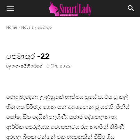
Home
Novels
පෙමාතුර
පෙමාතුර -22
By
ගංගා ෂයිනි ගමගේ
මැයි 1, 2022
රොද බැඳෙනා උණුහුමක් හාත්පස වූයේ ය. එය වූ කලී
හිත ගත පිරිමැද ගෙන යන අදෘශ්‍යමාන වූ යමකි. මිනිස්
ඝෝෂා සිව් දෙසින් නැගිණි. සමාජ දේශපාලන හා
ආර්ථික පෙරළියක අවශ්‍යතාවය රළ නගමින් තිබිණි.
අරගල බිමක වන්නේ එක හදවතකින් විසිර ගිය