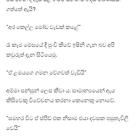
ගත්තේ ඇයි?
“අර කෙල්ල මෝඩ වැඩක් කළේ”
රෑ කෑම මේසයේ දී පුංචි කීවේ ඉෂිනි ගැන බව අපි
කවුරුත් දැන සිටියෙමු.
“ඒ ළමයගෙ ගමන වේගවත් වැඩියි”
අම්මා සන්සුන් ලෙස කීවා ය. සාමාන්‍යයෙන් ඇය
කිසිවෙකු විවේචනය කරනා කෙනෙකු නොවේ.
“සමහර විට ඒ ස්පීඩ් එක නිසාම එයා දවසක පසුතැවිලි
වෙයි”