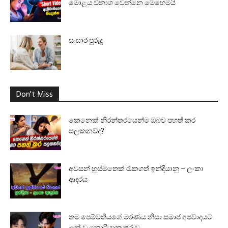
මොළය විනාශ වෙන්නෙ මෙහෙමයි
සංසාර පුරුදු
Don't Miss
කෙනෙක් නිරන්තරයෙන්ම ඔබව පහත් කර
සලකනවද?
අවසන් හුස්මතෙක් රැකගත් ඉන්දියානු – ලංකා
ආදරය
තම පෙම්වතියගේ මරණය නිසා සමාජ අපවාදයට
ලක් වූ කොරියානු තරුව