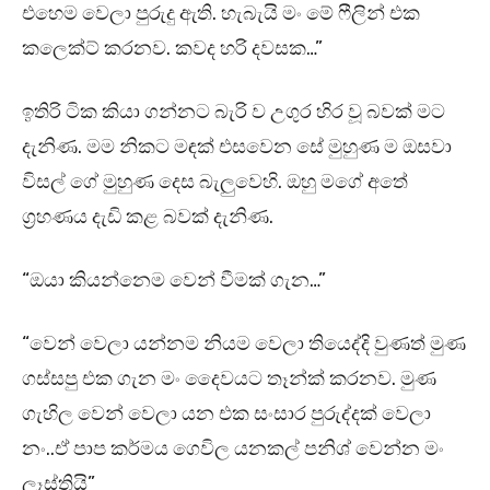
එහෙම වෙලා පුරුදු ඇති. හැබැයි මං මේ ෆීලින් එක
කලෙක්ට් කරනව. කවද හරි දවසක…”
ඉතිරි ටික කියා ගන්නට බැරි ව උගුර හිර වූ බවක් මට
දැනිණ. මම නිකට මඳක් එසවෙන සේ මුහුණ ම ඔසවා
විසල් ගේ මුහුණ දෙස බැලුවෙහි. ඔහු මගේ අතේ
ග්‍රහණය දැඩි කළ බවක් දැනිණ.
“ඔයා කියන්නෙම වෙන් වීමක් ගැන…”
“වෙන් වෙලා යන්නම නියම වෙලා තියෙද්දි වුණත් මුණ
ගස්සපු එක ගැන මං දෛවයට තෑන්ක් කරනව. මුණ
ගැහිල වෙන් වෙලා යන එක සංසාර පුරුද්දක් වෙලා
නං..ඒ පාප කර්මය ගෙවිල යනකල් පනිශ් වෙන්න මං
ලෑස්තියි”