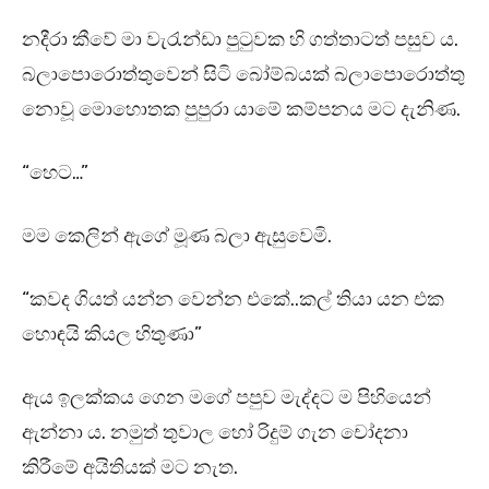
නදීරා කීවේ මා වැරැන්ඩා පුටුවක හි ගත්තාටත් පසුව ය.
බලාපොරොත්තුවෙන් සිටි බෝම්බයක් බලාපොරොත්තු
නොවූ මොහොතක පුපුරා යාමේ කම්පනය මට දැනිණ.
“හෙට…”
මම කෙලින් ඇගේ මූණ බලා ඇසුවෙමි.
“කවද ගියත් යන්න වෙන්න එකේ..කල් තියා යන එක
හොඳයි කියල හිතුණා”
ඇය ඉලක්කය ගෙන මගේ පපුව මැද්දට ම පිහියෙන්
ඇන්නා ය. නමුත් තුවාල හෝ රිදුම් ගැන චෝදනා
කිරීමේ අයිතියක් මට නැත.