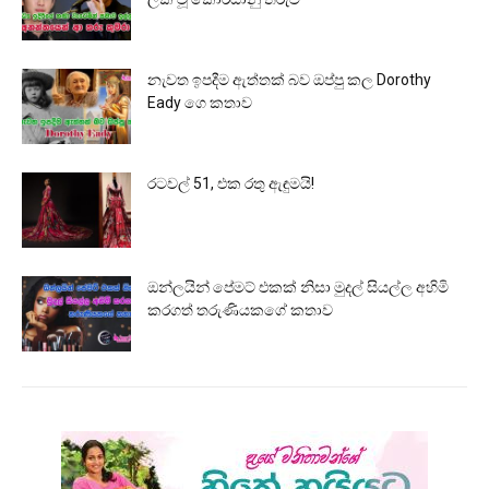
නැවත ඉපදීම ඇත්තක් බව ඔප්පු කල Dorothy
Eady ගෙ කතාව
රටවල් 51, එක රතු ඇඳුමයි!
ඔන්ලයින් පේමට් එකක් නිසා මුදල් සියල්ල අහිමි
කරගත් තරුණියකගේ කතාව