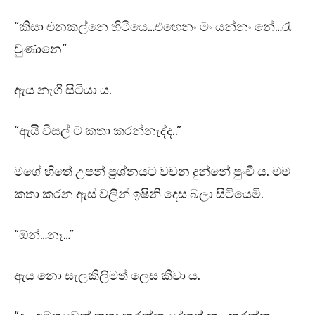
“කිසා එනකල්නෙ හිටියෙ…එහෙනං මං යන්නං නේ…රෑ
වුණානෙ”
ඇය නැගී සිටියා ය.
“ඇයි විසල් ට කතා කරන්නැද්ද..”
මගේ හිතේ උපන් ප්‍රශ්නයට වචන දුන්නේ පුංචී ය. මම
කතා කරන ඇස් වලින් ඉෂිනි දෙස බලා සිටියෙමි.
“ඕන්…නෑ…”
ඇය නො සැලකිලිමත් ලෙස කීවා ය.