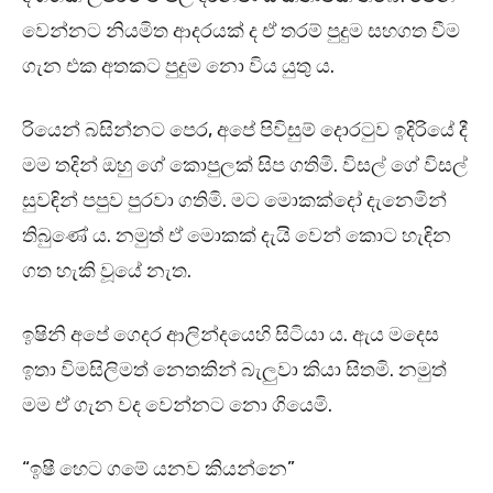
වෙන්නට නියමිත ආදරයක් ද ඒ තරම් පුදුම සහගත වීම
ගැන එක අතකට පුදුම නො විය යුතු ය.
රියෙන් බසින්නට පෙර, අපේ පිවිසුම් දොරටුව ඉදිරියේ දී
මම තදින් ඔහු ගේ කොපුලක් සිප ගතිමි. විසල් ගේ විසල්
සුවඳින් පපුව පුරවා ගතිමි. මට මොකක්දෝ දැනෙමින්
තිබුණේ ය. නමුත් ඒ මොකක් දැයි වෙන් කොට හැඳින
ගත හැකි වූයේ නැත.
ඉෂිනි අපේ ගෙදර ආලින්දයෙහි සිටියා ය. ඇය මදෙස
ඉතා විමසිලිමත් නෙතකින් බැලුවා කියා සිතමි. නමුත්
මම ඒ ගැන වද වෙන්නට නො ගියෙමි.
“ඉෂී හෙට ගමේ යනව කියන්නෙ”