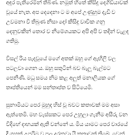
අඳුර පැතිරෙමින් තිබිණ. නමුත් හිතේ කිසිදු දෙගිඩියාවක්
වූයේ නැත. අප දෙදෙනා ට ම අපේ උණුහුම දැඩි ව
උවමනා වී තිබුණ නිසා දෝ කිසිදු වාචික ගනු
දෙනුවකින් තොර ව නිමේශයකට අපි අපි ව තදින් වැළඳ
ගතිමු.
විසල් රිය පැදවූයේ මගේ අතක් ඔහු ගේ ඇඟිලි වල
පටලවා ගෙන ය. ඔහු සතුටින් බව බැලූ බැල්මට
පෙනිණි. මධු සමය නිම කළ අලුත් මනාලියක ගේ
තෘප්තියෙන් මම සන්තෘප්ත ව සිටියෙමි.
සුනාමියට පෙර මුහුද හිස් වූ බවට කතාවක් මම අසා
ඇත්තෙමි. මහ වැස්සකට පෙර උහුලා ගැනීම අසීරු වන
විදිහේ දාහයක් ඇති වන්නේ ය. මිය යාමට පෙර වාරයේ
දී ගහක් උපරිම ව පල දරනවා යි කතාවක් තිබේ. වෙන්