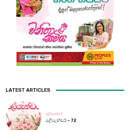
LATEST ARTICLES
ඔලියැන්ඩර්
ඔලියැන්ඩර් – 72