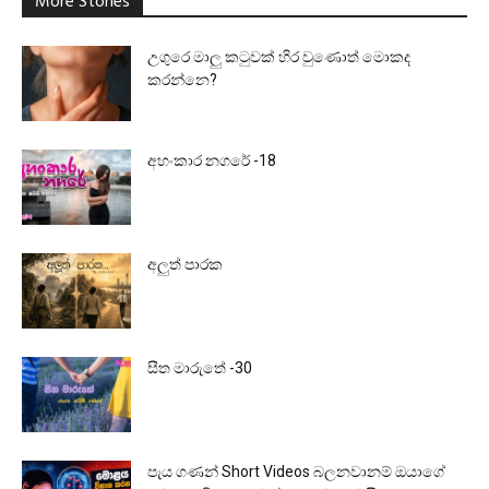
More Stories
උගුරෙ මාලු කටුවක් හිර වුණොත් මොකද
කරන්නෙ?
අහංකාර නගරේ -18
අලුත් පාරක
සීත මාරුතේ -30
පැය ගණන් Short Videos බලනවානම් ඔයාගේ