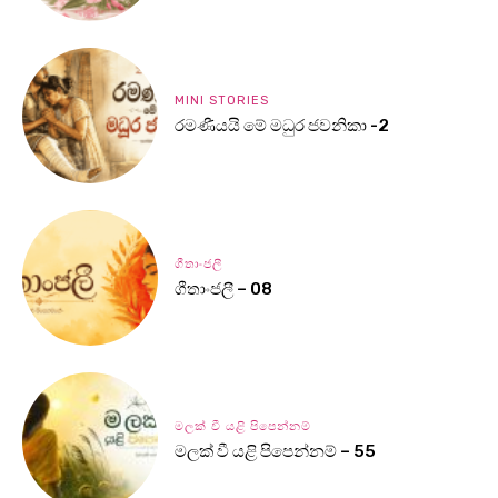
MINI STORIES
රමණීයයි මේ මධුර ජවනිකා -2
ගීතාංජලී
ගීතාංජලී – 08
මලක් වී යළි පිපෙන්නම්
මලක් වී යළි පිපෙන්නම් – 55