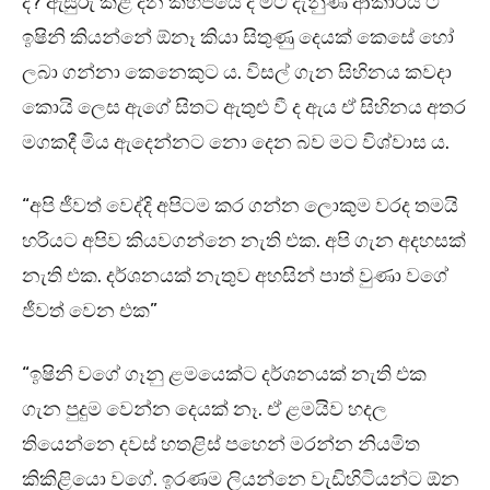
ද? ඇසුරු කළ දින කිහිපයේ දී මට දැනුණ ආකාරය ට
ඉෂිනි කියන්නේ ඕනෑ කියා සිතුණු දෙයක් කෙසේ හෝ
ලබා ගන්නා කෙනෙකුට ය. විසල් ගැන සිහිනය කවදා
කොයි ලෙස ඇගේ සිතට ඇතුළු වී ද ඇය ඒ සිහිනය අතර
මගකදී මිය ඇදෙන්නට නො දෙන බව මට විශ්වාස ය.
“අපි ජීවත් වෙද්දි අපිටම කර ගන්න ලොකුම වරද තමයි
හරියට අපිව කියවගන්නෙ නැති එක. අපි ගැන අදහසක්
නැති එක. දර්ශනයක් නැතුව අහසින් පාත් වුණා වගේ
ජීවත් වෙන එක”
“ඉෂිනි වගේ ගෑනු ළමයෙක්ට දර්ශනයක් නැති එක
ගැන පුදුම වෙන්න දෙයක් නෑ. ඒ ළමයිව හදල
තියෙන්නෙ දවස් හතළිස් පහෙන් මරන්න නියමිත
කිකිළියො වගේ. ඉරණම ලියන්නෙ වැඩිහිටියන්ට ඕන