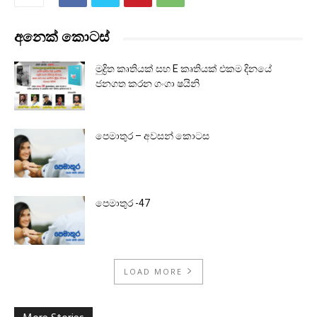
අනෙක් කොටස්
මුද්‍රිත කෘතියක් සහ E කෘතියක් එකම දිනයේ
ජනගත කරන ගංගා ෂයිනි
පෙමාතුර – අවසන් කොටස
පෙමාතුර -47
LOAD MORE