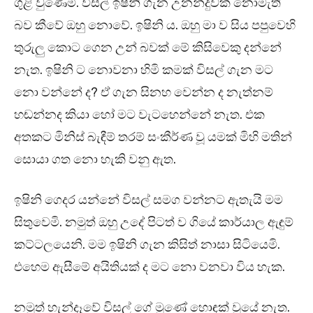
ගුළි වුණෙමි. විසල් ඉෂිනි ගැන උනන්දුවක් නොමැති
බව කීවේ ඔහු නොවේ. ඉෂිනි ය. ඔහු මා ව සිය පපුවෙහි
තුරුලු කොට ගෙන උන් බවක් මේ කිසිවෙකු දන්නේ
නැත. ඉෂිනි ට නොවනා හිමි කමක් විසල් ගැන මට
නො වන්නේ ද? ඒ ගැන සිනහ වෙන්න ද නැත්නම්
හඬන්නද කියා හෝ මට වැටහෙන්නේ නැත. එක
අතකට මිනිස් බැඳීම් තරම් සංකීර්ණ වූ යමක් මිහි මතින්
සොයා ගත නො හැකි වනු ඇත.
ඉෂිනි ගෙදර යන්නේ විසල් සමග වන්නට ඇතැයි මම
සිතුවෙමි. නමුත් ඔහු උදේ පිටත් ව ගියේ කාර්යාල ඇඳුම්
කට්ටලයෙනි. මම ඉෂිනි ගැන කිසිත් නාසා සිටියෙමි.
එහෙම ඇසීමේ අයිතියක් ද මට නො වනවා විය හැක.
නමුත් හැන්දෑවේ විසල් ගේ මූණේ හොඳක් වූයේ නැත.