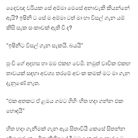
දෛවඥ වරියක සේ අම්මා මෙසේ අනාවැකි කියන්නේ
ඇයි? ඉෂිනි ට සේ ම අම්මා ටත් මා හා විසල් ගැන යම්
කිසි සැක සංකාවක් ඇති වී ද?
“ඉෂිනිට විසල් ගැන සැකයි. බයයි”
පුංචි ගේ අදහස හා මම එකඟ වෙමි. නමුත් වාචික එකඟ
තාවයක් සඳහා අවශ්‍ය තරමේ අවංක කමක් මට මා ගැන
දැනුණේ නැත.
“එක අතකට ඒ ළමය ගමට ගිහිං හිත හදා ගන්න එක
හොඳයි”
හිත හදා ගැනීමක් ගැන ඇය සිතාවියි කෙසේ සිතන්න