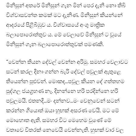
මිනිසුන් අතරේ මිනිසුන් ගැන මින් පෙර දැනි නො තිබි
විශ්වාසවන්ත කමක් මට දැනිණ. මිනිසුන් කියන්නේ
ආදරයේ පිළිබිඹුව ය. විශ්වාසයේ අංශු මාත්‍රික
බලාපොරොත්තුව ය. මේ වෙලාවේ මිනිසුන් ට වූයේ
මිනිසුන් ගැන බලාපොරොත්තුවක් පමණකි.
“වෙන්න තියන දේවල් වෙන්න අරිමු. සමහර වෙලාවට
සටන් කරල දිනා ගන්න බැරි දේවල් පවුලක් ඇතුළෙ
තියෙන්න පුළුවන්. මොකද…පවුල කියන දේ ගත්තහම
පුද්ගල ජයග්‍රහණ නෑ. දිනන්නෙ හරි පරදින්නෙ හරි
පවුලමයි. එතනදි…මං දන්නව…මං වෙනුවෙන් සටන්
කරන්න ගියොත් ඔයා හුඟක් අසරණ වෙයි. මට මේ
මොහොත ඇති. සමහර විට මෙහෙම වුණේ මේ
වතාවෙ විතරක් නෙවෙයි වෙන්නැති. හුඟක් වාර වල