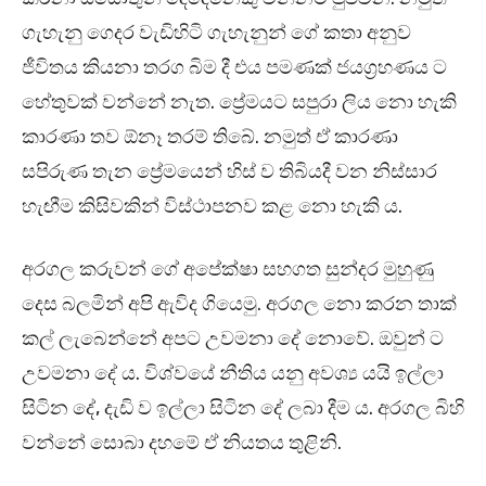
ගැහැනු ගෙදර වැඩිහිටි ගැහැනුන් ගේ කතා අනුව
ජීවිතය කියනා තරග බිම දී එය පමණක් ජයග්‍රහණය ට
හේතුවක් වන්නේ නැත. ප්‍රේමයට සපුරා ලිය නො හැකි
කාරණා තව ඕනෑ තරම් තිබේ. නමුත් ඒ කාරණා
සපිරුණ තැන ප්‍රේමයෙන් හිස් ව තිබියදී වන නිස්සාර
හැඟීම කිසිවකින් විස්ථාපනව කළ නො හැකි ය.
අරගල කරුවන් ගේ අපේක්ෂා සහගත සුන්දර මුහුණු
දෙස බලමින් අපි ඇවිද ගියෙමු. අරගල නො කරන තාක්
කල් ලැබෙන්නේ අපට උවමනා දේ නොවේ. ඔවුන් ට
උවමනා දේ ය. විශ්වයේ නීතිය යනු අවශ්‍ය යයි ඉල්ලා
සිටින දේ, දැඩි ව ඉල්ලා සිටින දේ ලබා දීම ය. අරගල බිහි
වන්නේ සොබා දහමේ ඒ නියතය තුළිනි.