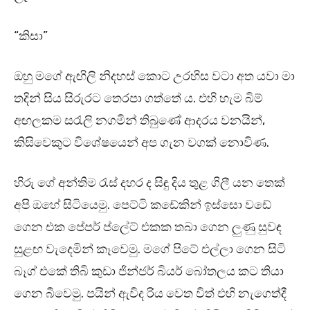
“කිසා”
ඔහු මගේ ඇඟිලි නිදහස් කොට උරහිස වටා අත යවා මා
තදින් සිය සිරුරට තෙරපා ගත්තේ ය. එහි හැම බිම්
අඟලකම සරැලි නගමින් තිබුණේ ආදරය වනයින්,
කිසිවෙකුට විශේෂයෙන් අප ගැන වගක් නොවිණ.
හිරු ගේ අන්තිම රැස් දහර ද සිඳු දිය තුළ ගිලී යන තෙක්
අපි ඔහේ සිටියෙමු. පෙට්ටි කඩේකින් ඉස්සො වඩේ
ගෙන එක පේපර් ප්ලේට් එකක තබා ගෙන ලුණු සුවඳ
සුළඟ වැදෙමින් කෑවෙමු. මගේ පිටේ එල්ලා ගෙන සිටි
බෑග් එකේ තිබි කුඩා ජින්ජර් බියර් බෝතලය කට තියා
ගෙන බීවෙමු. පයින් ඇවිද රිය වෙත විත් එහි නැගෙත්දී