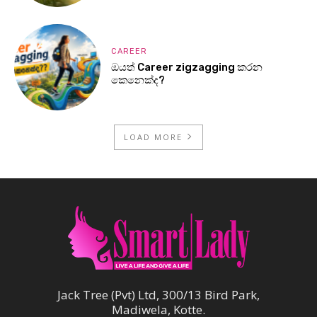
CAREER
ඔයත් Career zigzagging කරන
කෙනෙක්ද?
LOAD MORE
Jack Tree (Pvt) Ltd, 300/13 Bird Park,
Madiwela, Kotte.