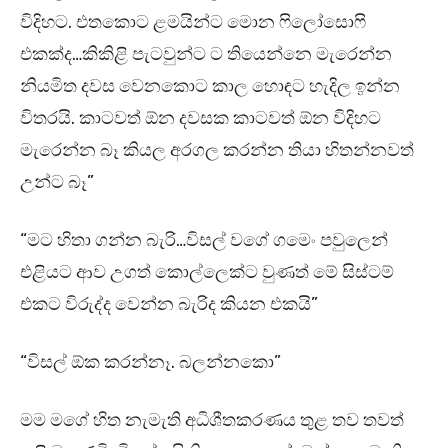
විදිහට. එතකොට ළමයින්ට මොන ෆිලෝසොෆි
එකක්ද…කිකිළි පැටවුන්ට ට තියෙන්නෙ මැරෙන්න
නියමිත දවස වෙනකොට කාල හොඳට හැදිල ඉන්න
විතරයි. කාටවත් ඕන දවසක කාටවත් ඕන විදිහට
මැරෙන්න බෑ කියල අරගල කරන්න තියා හිතන්නවත්
උන්ට බෑ”
“මට හිතා ගන්න බැරි…විසල් වගේ ගමෙං පවුලෙන්
එළියට ආව උගත් කොල්ලෙක්ට වුණත් මේ සිස්ටම්
එකට විරුද්ද වෙන්න බැරිද කියන එකයි”
“විසල් ඕක කරන්නෑ. බලන්නකො”
මම මගේ හිත නැමැති අධිශීතකරණය තුළ තව තවත්