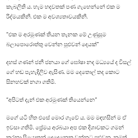
කැබලිති ය. හැම හදවතක් පණ ගැහෙන්නේ එක ම
රිද්මයකිනි. එක ම අවශ්‍යතාවයකිනි.
“එක ම අරමුණක් තියන තැනක මේ උණුසුම
බලාපොරොත්තු වෙන්න පුළුවන් දෙයක්”
දහස් ගණන් ජනී ජනයා ගේ ඝෝෂා නද මධ්‍යයේ ද විසල්
ගේ හඬ පැහැදිලිව ඇසිණ. මම දෙතොල් තද කොට
සිනහවක් නගා ගතිමි.
“අපිටත් දැන් එක අරමුණක් තියෙන්නෙ”
මගේ යටි හිත එසේ මොර ගෑවේ ය. මම මඳහසින් ම ඒ
ඉවසා ගතිමි. ප්‍රේමය අරබයා අප එක දිශාවකට ගමන්
කරනා සියොතුන් දෙදෙනෙකු වන්නට පුළුවන. නමුත්