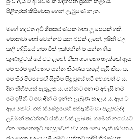
පුංචී ඇය ට ආවේණික මඳහසින් ප්‍රශ්න කළා ය.
පිළිතුරක් කිසිවෙකු ගෙන් ලැබුණේ නැත.
මගේ හදවත අධි ශීතකරණයක බහා ලූ සෙයක් ගති.
මොනවා හෝ වෙන්නට යන බවක් දැනේ. ඉෂිනි වඋ
කලී හදිසියේ හමා විත් ඉක්මනින් ම යන්න ගිය
කුණාටුවක් සේ මට දැනේ. හිතා ගත නො හැක්කේ ඇය
මේ තරම් ඉක්මනට යන්න තීරණය කළේ ඇයි කියා ය.
මේ තිර පිටපතෙහි සිදුවීම් සිදු වූයේ හරි වේගවත් ව ය.
දින කිහිපයක් ඇතුළත ය. යන්නට නොව අවැසි නම්
මේ ඉෂිනි ට හොඳින් ම ඉන්න ලැබුණ කාලය ය. ඇය ට
ඇය තෝරා ගත් ක්ෂේත්‍රයෙහි අත්දැකීම් හා පළපුරුද්ද
ලබමින් කරන්නට රැකියාවක් ලැබිණ. ගමෙන් නගරයට
එන කෙනෙකුට පහසුවෙන් ජය ගත නො හැකි ස්ථානය
ජය ගෙන ද ඇය යළි ගමට යන්නට හදිසි තීරණයක්