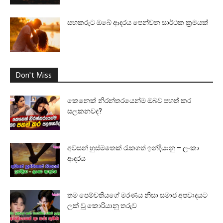
සහකරුට ඔබේ ආදරය පෙන්වන සාර්ථක ක්‍රමයක්
Don't Miss
කෙනෙක් නිරන්තරයෙන්ම ඔබව පහත් කර
සලකනවද?
අවසන් හුස්මතෙක් රැකගත් ඉන්දියානු – ලංකා
ආදරය
තම පෙම්වතියගේ මරණය නිසා සමාජ අපවාදයට
ලක් වූ කොරියානු තරුව