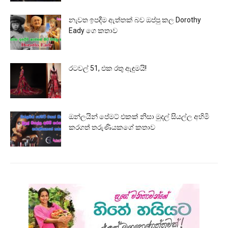
නැවත ඉපදීම ඇත්තක් බව ඔප්පු කල Dorothy
Eady ගෙ කතාව
රටවල් 51, එක රතු ඇඳුමයි!
ඔන්ලයින් පේමට් එකක් නිසා මුදල් සියල්ල අහිමි
කරගත් තරුණියකගේ කතාව