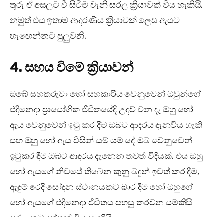
තුරු ඒ අසලට වී සිටීම වැනි සරල ක්‍රියාවක් විය හැකියි.
නමුත් එය ඉතාම ආදරණීය ක්‍රියාවක් ලෙස ඇයට
හැඟෙන්නට පුලුවනි.
4. සහය වීමේ ක්‍රියාවන්
ඔබේ සහකරුවා හෝ සහකාරිය වෙනුවෙන් ඔවුන්ගේ
එදිනෙදා ප්‍රායෝගික ජීවිතයේදි උදව් වන දෑ ඔහු හෝ
ඇය වෙනුවෙන් ඉටු කර දීම ඔබට ආදරය දැනවිය හැකි
සහ ඔහු හෝ ඇය විසින් යම් යම් දේ ඔබ වෙනුවෙන්
ඉටුකර දීම ඔබට ආදරය දැනෙන තවත් විදියක්. එය ඔහු
හෝ ඇයගේ නිවසේ තිබෙන කුනු බඳුන් ඉවත් කර දීම,
ඇඳුම් රෙදි සෝදන ස්ථානයකට බාර දීම හෝ ඔහුගේ
හෝ ඇයගේ එදිනෙදා ජිවිතය පහසු කරවන යම්කිසි