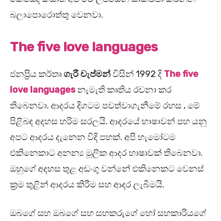
බලාපොරොත්තු වෙනවා.
The five love languages
ජනප්‍රිය කර්තෘ
ගැරී චැප්මන්
විසින් 1992 දි
The five
love languages
නැමැති කෘතිය රචනා කර
තිබෙනවා. ආදරය දිගටම පවත්වාගැනීමේ රහස , මේ
පිළිබඳ අදහස හරිම සරලයි. ආදරයේ භාෂාවන් පහ යනු
අපට ආදරය දැනෙන විදි පහක්. අපි හැමෝටම
එකිනෙකාට අනන්‍ය මූලික ආදර භාෂාවක් තිබෙනවා.
ඔහුගේ අදහස තුළ අඩංගු වන්නේ එකිනෙකට වෙනස්
ක්‍රම තුළින් ආදරය කිරීම සහ ආදර ලැබීමයි.
ඔබගේ සහ ඔබගේ සහ සහකරුගේ හෝ සහකාරියගේ