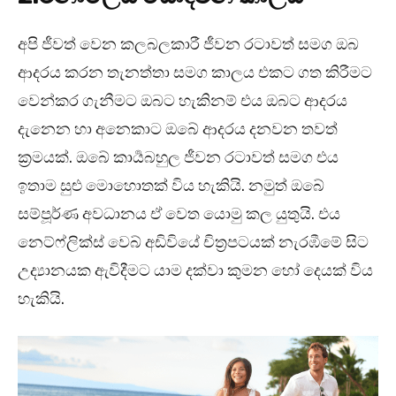
අපි ජීවත් වෙන කලබලකාරී ජීවන රටාවත් සමග ඔබ
ආදරය කරන තැනත්තා සමග කාලය එකට ගත කිරීමට
වෙන්කර ගැනීමට ඔබට හැකිනම් එය ඔබට ආදරය
දැනෙන හා අනෙකාට ඔබේ ආදරය දනවන තවත්
ක්‍රමයක්. ඔබේ කාර්‍යබහුල ජීවන රටාවත් සමග එය
ඉතාම සුළු මොහොතක් විය හැකියි. නමුත් ඔබේ
සම්පූර්ණ අවධානය ඒ වෙත යොමු කල යුතුයි. එය
නෙට්ෆ්ලික්ස් වෙබ් අඩිවියේ චිත්‍රපටයක් නැරඹීමේ සිට
උද්‍යානයක ඇවිදීමට යාම දක්වා කුමන හෝ දෙයක් විය
හැකියි.