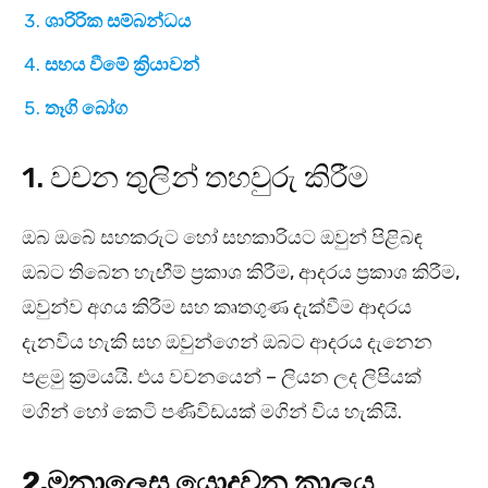
ශාරිරික සම්බන්ධය
සහය වීමේ ක්‍රියාවන්
තෑගි බෝග
1. වචන තුලින් තහවුරු කිරීම
ඔබ ඔබේ සහකරුට හෝ සහකාරියට ඔවුන් පිළිබඳ
ඔබට තිබෙන හැඟීම් ප්‍රකාශ කිරීම, ආදරය ප්‍රකාශ කිරීම,
ඔවුන්ව අගය කිරීම සහ කෘතගුණ දැක්වීම ආදරය
දැනවිය හැකි සහ ඔවුන්ගෙන් ඔබට ආදරය දැනෙන
පළමු ක්‍රමයයි. එය වචනයෙන් – ලියන ලද ලිපියක්
මගින් හෝ කෙටි පණිවිඩයක් මගින් විය හැකියි.
2.මනාලෙස යොදවන කාලය