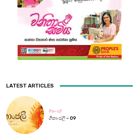
LATEST ARTICLES
ගීතාංජලී
ගීතාංජලී – 09