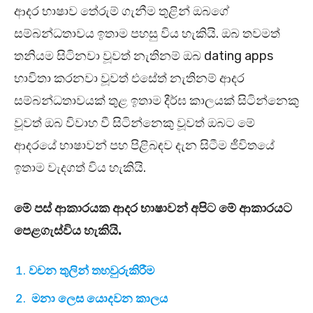
ආදර භාෂාව තේරුම් ගැනීම තුළින් ඔබගේ
සම්බන්ධතාවය ඉතාම පහසු විය හැකියි. ඔබ තවමත්
තනියම සිටිනවා වූවත් නැතිනම් ඔබ dating apps
භාවිතා කරනවා වූවත් එසේත් නැතිනම් ආදර
සම්බන්ධතාවයක් තුළ ඉතාම දීර්ඝ කාලයක් සිටින්නෙකු
වූවත් ඔබ විවාහ වී සිටින්නෙකු වූවත් ඔබට මේ
ආදරයේ භාෂාවන් පහ පිළිබඳව දැන සිටීම ජීවිතයේ
ඉතාම වැදගත් විය හැකියි.
මේ පස් ආකාරයක ආදර භාෂාවන් අපිට මේ ආකාරයට
පෙළගැස්විය හැකියි.
වචන තුලින් තහවුරුකිරීම
මනා ලෙස යොදවන කාලය