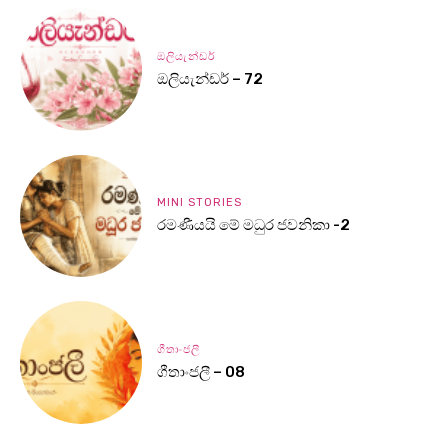
ඔලියැන්ඩර්
ඔලියැන්ඩර් – 72
MINI STORIES
රමණීයයි මේ මධුර ජවනිකා -2
ගීතාංජලී
ගීතාංජලී – 08