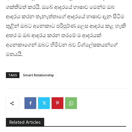
ශක්තිමත් කරයි. ඔබේ ආදරයේ භාෂාව මෙන්ම ඔබ
ආදරය කරන තැනැත්තාගේ ආදරයේ භාෂාව දැන සිටීම
තුළින් ඔබට අනෙකාට පරිපූර්ණ ලෙස ආදරය කළ හැකි
අතර ම ඔබ ආදරය කරන තරමේ ම ආදරයක්
අනෙකාගෙන් ඔබට හිමිවන බව විශ්ලේෂකයන්ගේ
මතයයි.
TAGS
Smart Relationship
Related Articles