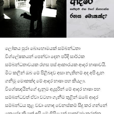
ලෝකය පුරා බොහොමයක් සම්බන්ධතා
විශ්ලේෂකයන් පෙන්වා දෙන පරිදි සාර්ථක
සම්බන්ධතාවයක රහස පස් ආකාරයක ආදර භාෂාවයි.
මීට කලින් ඔබ මේ පිළිබඳව අසා නැතිනම් අද අපි දැන
ගනිමු මොකක්ද මේ ආදර භාෂා පහ කියලා.
විශේෂඥයින්ගේ දැනුම ඇසුරින් මේ ආදර භාෂා පහ
සම්බන්ධවත් ඒවා වටහා ගැනීම තුළින් ඔබේ ආදර
සම්බන්ධය තුළ වඩා හොඳ වෙනස්කම් සිදු කර ගන්නේ
කෙසේද කියාත් අපි මේ ලිපියෙන් සාකච්ඡා කරන්න