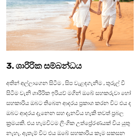
3. ශාරිරික සම්බන්ධය
අතින් අල්ලාගෙන සිටීම , සිප වැළඳගැනීම , තුරුල් වී
සිටීම වැනි ශාරීරික ඉරියව් මගින් ඔබේ සහකරුවා හෝ
සහකාරිය ඔබට තිබෙන ආදරය ප්‍රකාශ කරන විට එය ද
ඔබට ආදරය දැනෙන සහ දැනවිය හැකි තවත් ප්‍රබල
ක්‍රමයකි. එය හැමවිටම ලිංගික උත්ප්‍රේරණයක් විය යුතු
නැහැ. ඇතැම් විට එය ඔබේ සහකාරිය කෑම සකසන