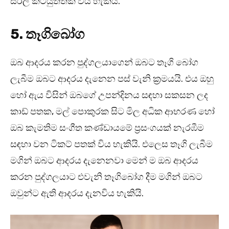
සරල කටයුත්තක් විය හැකියි.
5. තෑගිබෝග
ඔබ ආදරය කරන පුද්ගලයාගෙන් ඔබට තෑගි බෝග
ලැබීම ඔබට ආදරය දැනෙන පස් වැනි ක්‍රමයයි. එය ඔහු
හෝ ඇය විසින් ඔබගේ උපන්දිනය සඳහා සකසන ලද
කාඩ් පතක, මල් පොකුරක සිට මිල අධික ආභරණ හෝ
ඔබ කැමතිම සංගීත කණ්ඩායමේ ප්‍රසංගයක් නැරඹීම
සඳහා වන ටිකට් පතක් විය හැකියි. එලෙස තෑගි ලැබීම
මගින් ඔබට ආදරය දැනෙනවා මෙන් ම ඔබ ආදරය
කරන පුද්ගලයාට එවැනි තෑගිබෝග දීම මගින් ඔබට
ඔවුන්ට ඇති ආදරය දැනවිය හැකියි.