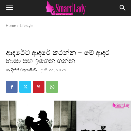
Home
Lifestyle
ආදරේට ආදරේ කරන්න – මේ ආදර
භාෂා පහ ඉගෙන ගන්න
By
දිනිති චතුභාෂිණි
ජූනි 23, 2022