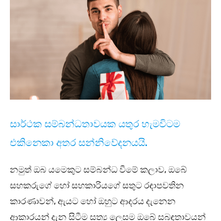
සාර්ථක සම්බන්ධතාවයක යතුර හැමවිටම
එකිනෙකා අතර සන්නිවේදනයයි.
නමුත් ඔබ යමෙකුට සම්බන්ධ වීමේ කලාව, ඔබේ
සහකරුගේ හෝ සහකාරියගේ සතුට රඳාපවතින
කාරණාවන්, ඇයට හෝ ඔහුට ආදරය දැනෙන
ආකාරයන් දැන සිටීම සත්‍ය ලෙසම ඔබේ සබඳතාවයන්