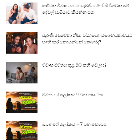
සාර්ථක විවාහයකට කැමති නම් කිසි විටෙක මේ
දේවල් සැමියාට කියන්න එපා.
පැරණි පෙම්වතා නිසා වර්තමාන සම්බන්ධතාවයට
හානි කර නොගන්නේ කෙසේද?
විවාහ ජීවිතය තුළ ඔබ තනි වෙලාද?
මවකගේ ලෝකය 9 වන කොටස
මවකගේ ලෝකය – 7 වන කොටස