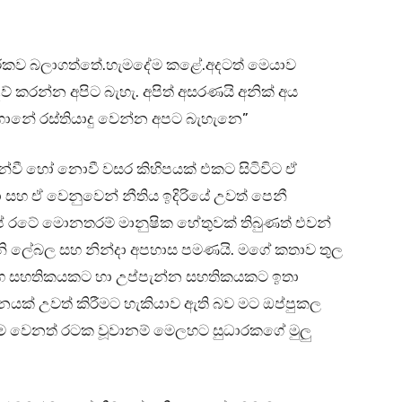
ධාරකව බලාගත්තේ.හැමදේම කළේ.අදටත් මෙයාව
 කරන්න අපිට බැහැ. අපිත් අසරණයි අනික් අය
නේ රස්තියාදු වෙන්න අපට බැහැනෙ”
න්වී හෝ නොවී වසර කිහිපයක් එකට සිටිවිට ඒ
 සහ ඒ වෙනුවෙන් නීතිය ඉදිරියේ උවත් පෙනී
ේ රටේ මොනතරම් මානුෂික හේතුවක් තිබුණත් එවන්
නි ලේබල සහ නින්දා අපහාස පමණයි. මගේ කතාව තුල
විවාහ සහතිකයකට හා උප්පැන්න සහතිකයකට ඉතා
තනයක් උවත් කිරීමට හැකියාව ඇති බව මට ඔප්පුකල
න්ම වෙනත් රටක වූවානම් මෙලහට සුධාරකගේ මුලු