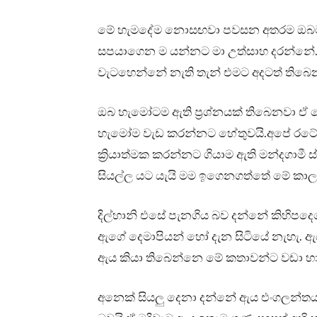
මේ හැමදේම නොසඟවා පවසන අතරම ඔබට න
සපයාගෙන ම යන්නට මා උත්සාහ දරන්නේ.ඒ
වැටහෙන්නේ නැති තැන් එමට අදටත් තිබෙන
ඔබ හැමෝටම ඇති ප්‍රශ්නයක් තිබෙනවා ඒ මේත
හැමෝම වැඩ කරන්නට හේතුවයි.අපේ රටේ න
ක්‍රියාත්මක කරන්නට ගියාම ඇති මන්දගාමී ස
සියල්ල යට යැයි මම ඉගෙනගත්තේ මේ කා
දිල්හානි එසේ පැනගිය බව දන්නේ කිහිපද
ඇගේ දෙමාපියන් හෝ දැන සිටියේ නැහැ. ඇ
ඇය කියා තිබෙන්නෙ මේ කතාවන්ට වඩා හා
අනෙක් සියලු දෙනා දන්නේ ඇය එංගලන්තයට 