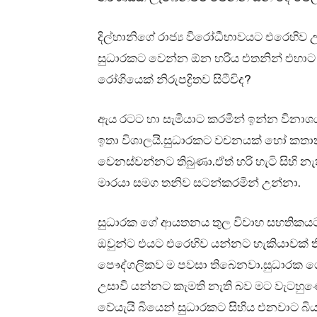
දිල්හානිගේ රාජ්‍ය විරෝධීභාවයට එරෙහි
සුධාරකට වෙන්න ඕන හරිය එතනින් එහා
රෝගියෙක් නිරුපද්‍රිතව සිටීවිද?
ඇය රටට හා සැමියාට කරමින් ඉන්න විනාශ
ඉතා විශාලයි.සුධාරකට වචනයක් හෝ කතාක
වෙනස්වන්නට තිබුණා.ඒත් හරි හැටි සිහි 
මාරයා සමග තනිව සටන්කරමින් උන්නා.
සුධාරක ගේ ආයතනය තුල විවාහ සහතිකයට ත
ඔවුන්ට එයට එරෙහිව යන්නට හැකියාවක් ත
පෞද්ගලිකව ම පවසා තිබෙනවා.සුධාරක ග
උසාවි යන්නට කැමති නැති බව මට වැටහුණේ 
වේයැයි බියෙන් සුධාරකට සිහිය එනවාට බි