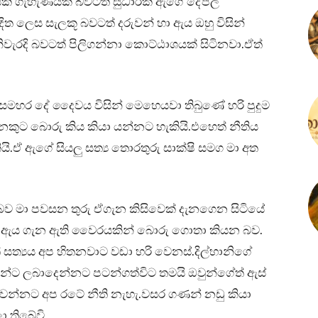
ංසක ගැහැණියක් බවටත් සුධාරක ඇගේ දේපල
ත ලෙස සැලකූ බවටත් දරුවන් හා ඇය ඔහු විසින්
රදි බවටත් පිලිගන්නා කොට්ඨාශයක් සිටිනවා.ඒත්
මහර දේ දෛවය විසින් මෙහෙයවා තිබුණේ හරි පුදුම
කුට බොරු කිය කියා යන්නට හැකියි.එහෙත් නීතිය
ඒ ඇගේ සියලු සත්‍ය තොරතුරු සාක්ෂි සමග මා අත
න බව මා පවසන තුරු ඒගැන කිසිවෙක් දැනගෙන සිටියේ
ම ඇය ගැන ඇති වෛරයකින් බොරු ගොතා කියන බව.
සත්‍යය අප හිතනවාට වඩා හරි වෙනස්.දිල්හානිගේ
න්ට ලබාදෙන්නට පටන්ගත්විට තමයි ඔවුන්ගේත් ඇස්
ක වන්නට අප රටේ නීති නැහැ.වසර ගණන් නඩු කියා
 තිබේවි.