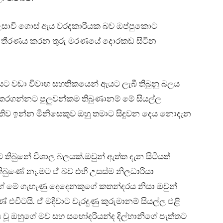
ව උසාවි ගොස් ඇය වරදකාරියක බව ඔප්පුකොට
ට තීරණය කරන තුරු මරණයේ දොරකඩ සිටින
යට වඩා විවාහ සහතිකයෙන් ඇයට ලැබී තිබුනු බලය
රගන්නට පුලුවන්කම තිබුණානම් මේ සියල්ල
නැතිව ඉන්න මිනිසෙකුව ඔහු තමාට සිදුවන දෙය නොදැන
ිබුනේ විශාල බලයක්.ඔවුන් ඇත්ත දැන සිටියත්
ිබුණේ නෑ.මට ඒ බව එහි උසස්ම නිලධාරියා
ේ මේ ගැහැණු දෙදෙනකුගේ කතන්දරය නිසා ඔවුන්
එවිටයි. ඒ මදිවාට වැරදුණු කුරුමානම් සියල්ල එළි
ය වූ ඔහුගේ මව සහ සහෝදරියන්ද දිල්හානිගේ පැත්තට