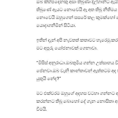
ඔබ කිහිපදෙනකු අසා තිබුණා දිල්හානිට ඇ
තිබුණේ ඇයට නොවෙයි ඈ අත තිබූ නීතිමය
නොවෙයි ඔහුගෙන් සසරේ කල කුමක්හෝ ග
යොදාගනිමින් සිටියා.
ඉතින් දැන් අපි නැවතත් කතාවට හැරෙමු.ක
මට අපූරු යෝජනාවක් ගෙනාවා.
“මිසිස් අනුරාධා.ඔබතුමිය ගන්න උත්සාහය
පේනවා.ඔබ වැනි කාන්තාවන් ඇත්තටම අද කා
යුතුයි නේද?”
මට එක්වරම ඔහුගේ අදහස වටහා ගන්නට අප
කරන්නට තිබූ බොහෝ දේ ගැන නොසිතා ආදර
වීමයි.