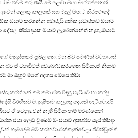
ලා.ඔබ තවම තරුණයි.මේ ලෙඩා ඔයා බාරගත්තොත්
ෙන් ලොකු කාලයක් සහ මුදල් ඔයාට නිරපරාදේ
 ඕක ඔයාට කරගන්න අමාරුයි.අනික සුධාරකට ඔයාට
මනා දේපල කිසිදෙයක් ඔයාට ලැබෙන්නේත් නැහැ.ඔයාට
ඔහුගේ මනුස්සකම ප්‍රබල නොවන බව පමණක් වටහාගත්
බෙන බව ඒ වනවිටත් අවබෝධකරගෙන සිටියා.ඒ නිසාම
රට මා ඔහුට මගේ අදහස මෙසේ කීවා.
ේරුකරන්නේ තම තමා ඒක විඳපු හැටියට හා කරපු
ේසි විරහිතව මානුෂිකව කලයුතු දෙයක් හැටියට.අපි
ියව ඒ වෙනුවෙන් නැගී සිටියා නම් මරණයෙන්
රක එයා ලෙඩ වුණාම මං එයාව අතහරීවි යැයි කිසිදා
ුවන් හැමදේම මම කරනවා.එක්තැන්වෙලා ජීවත්වුණත්