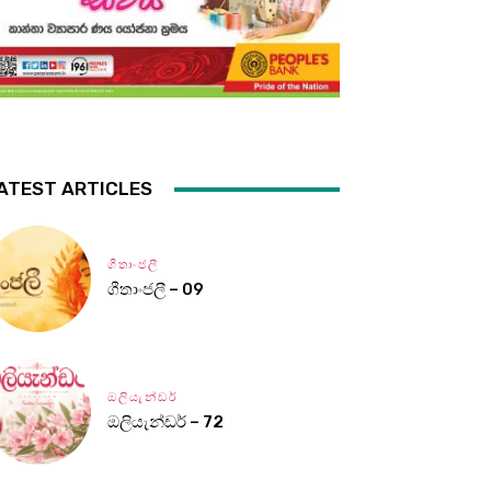
ATEST ARTICLES
ගීතාංජලී
ගීතාංජලී – 09
ඔලියැන්ඩර්
ඔලියැන්ඩර් – 72