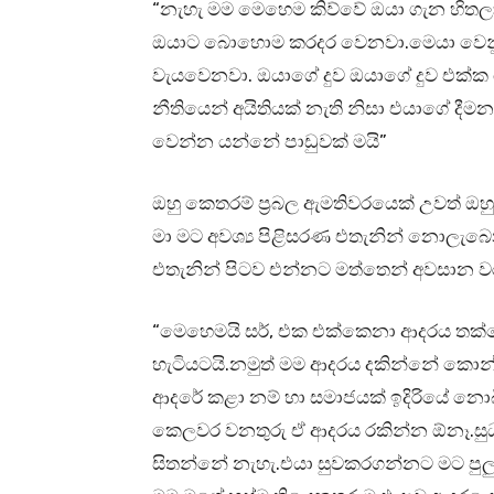
“නැහැ මම මෙහෙම කිව්වේ ඔයා ගැන හිත
ඔයාට බොහොම කරදර වෙනවා.මෙයා වෙනුව
වැයවෙනවා. ඔයාගේ දුව ඔයාගේ දුව එක්ක
නීතියෙන් අයිතියක් නැති නිසා එයාගේ දී
වෙන්න යන්නේ පාඩුවක් මයි”
ඔහු කෙතරම් ප්‍රබල ඇමතිවරයෙක් උවත් 
මා මට අවශ්‍ය පිළිසරණ එතැනින් නොලැ
එතැනින් පිටව එන්නට මත්තෙන් අවසාන ව
“මෙහෙමයි සර්, එක එක්කෙනා ආදරය තක්ස
හැටියටයි.නමුත් මම ආදරය දකින්නේ කොන්ද
ආදරේ කළා නම් හා සමාජයක් ඉදිරියේ නොබ
කෙලවර වනතුරු ඒ ආදරය රකින්න ඕනෑ.සුධා
සිතන්නේ නැහැ.එයා සුවකරගන්නට මට පුල