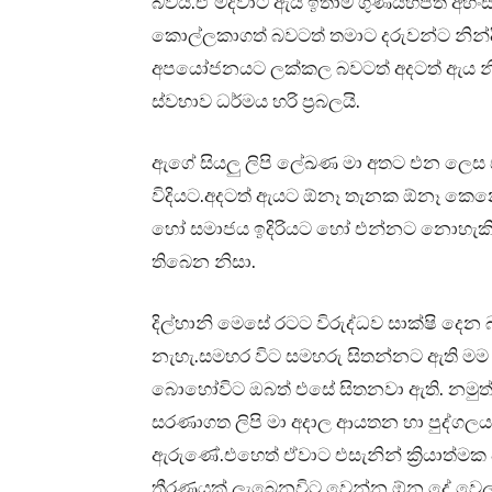
බවයි.ඒ මදිවාට ඇය ඉතාම ගුණයහපත් අහි
කොල්ලකාගත් බවටත් තමාට දරුවන්ට නින්දි
අපයෝජනයට ලක්කල බවටත් අදටත් ඇය නිවැ
ස්වභාව ධර්මය හරි ප්‍රබලයි.
ඇගේ සියලු ලිපි ලේඛණ මා අතට එන ලෙස ස
විදියට.අදටත් ඇයට ඕනෑ තැනක ඕනෑ කෙනෙ
හෝ සමාජය ඉදිරියට හෝ එන්නට නොහැකියි.
තිබෙන නිසා.
දිල්හානි මෙසේ රටට විරුද්ධව සාක්ෂි දෙ
නැහැ.සමහර විට සමහරු සිතන්නට ඇති ම
බොහෝවිට ඔබත් එසේ සිතනවා ඇති. නමුත් 
සරණාගත ලිපි මා අදාල ආයතන හා පුද්ගලය
ඇරුණේ.එහෙත් ඒවාට එසැනින් ක්‍රියාත්ම
තීරණයක් ලැබෙනවිට වෙන්න ඕන දේ වෙලා