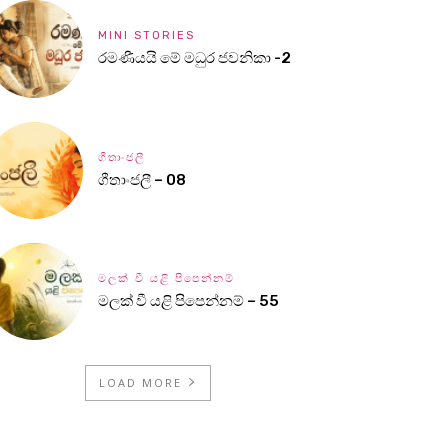
MINI STORIES
රමණීයයි මේ මධුර ජවනිකා -2
ගීතාංජලී
ගීතාංජලී – 08
මලක් වී යළි පිපෙන්නම්
මලක් වී යළි පිපෙන්නම් – 55
LOAD MORE