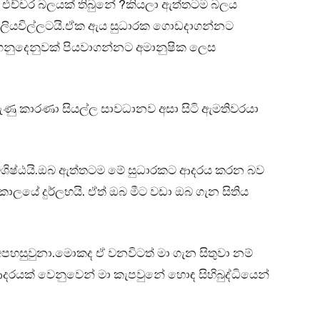
යි එච්චර බලයක් තිබුනේ ?කියලා ඇත්තටම බලය
 ලියවිල්ලටයි.ඒක ඇය සුධාරක ගොඩදාගන්නට
නුදෙනුවක් පියවාගන්නට අමානුෂික ලෙස
රුණු කාරණා සියල්ල සාවධානව අසා සිටි ඇමතිවරයා
 විශිෂ්ඨයි.ඔබ ඇත්තටම මේ සුධාරකට ආදරය කරන බව
ලයේ දුර්ලභයි. ඒත් ඔබ මීට වඩා ඔබ ගැන සිතිය
හසුවුනා.මොකද ඒ වනවිටත් මා ගැන සිතුවා නම්
යක් වෙනුවෙන් මා කැපවුනේ හොඳ සිහිබුද්ධියෙන්