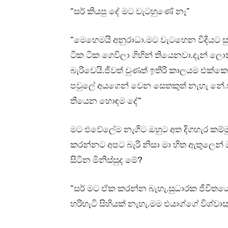
“සර් කියපු දේ මට වැටහුණේ නෑ”
“මෙහෙමයි අනුරාධා.මට වැටහෙන විදියට 
ටික ටික ගෙවිලා ගිහින් තියෙනවා.දැන් 
බැරිවෙයි.ජීවත් වුණත් ඉතිරි කාලයම එක්ක
පවුලේ අයගෙන් වෙන සෙතකුත් නැහැ නේ.ඒ
තියෙන හොඳම දේ”
මට එවේලේම නැගිට ඔහුට අත දිගහැර කම්ම
කරන්නට අපට බැරි නිසා මා හිත ඇතුලෙන්
සිටින මිනිස්සුද මේ?
“සර් මට ඒක කරන්න බැහැ.සුධාරක ජීවිත
හරිහැටි සිහියක් නැහැ.මම එයාග්ගේ විශ්වාස