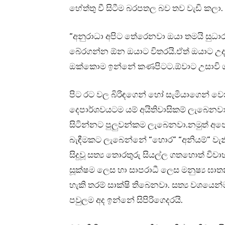
හේත්තු වී සිටීම බරපතල බව තව වැඩි කලා.
“අනුරාධා අපිට තේරෙනවා ඔයා තමයි සු
බේරගන්න ඕන ඔයාට විතරයි.ඒත් ඔයාට උදව්
ඔක්කොම ඉන්නේ කණපිටට.ඕවාට උසාවි ගා
පිට රට වල බිරිඳගෙන් හෝ සැමියාගෙන් වෙ
දෙපාර්ශවයටම යම් අයිතිවාසිකම් ලැබෙනවා
සිටින්නට පුලුවන්කම ලැබෙනවා.නමුත් අප
බැඳීමකට ලැබෙන්නේ “හොර” “අනියම්” වැ
සිදුවූ සත්‍ය තොරතුරු සියල්ල ගතහොත් 
සූක්ෂම ලෙස හා සාපරාධී ලෙස මනුෂ්‍ය ඝා
හැකි තරම් සාක්ෂි තිබෙනවා. සත්‍ය වශයෙ
පවුලම අද ඉන්නේ සිපිරිගෙදරයි.