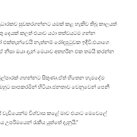
සුධාරකව සුවකරගන්නට යමක් කළ හැකිව තිබූ කාලයත්
ලොකු දෙයක් කලත් එයාව යථා තත්වයටම ගන්න
ෝ එක්තැන්වෙයි නැත්නම් රෝදපුටුවක ඉඳීවි.එයාගෙ
 නිසා ඔයා දැන් මෙයාව අතහරින එක තමයි කරන්න
ුල්පාරක් ගහන්නට සිතුණා.ඒත් හිතෙන හැමදේම
 ඔහුට සාපකරමින් හිටියා.ජනතාව වෙනුවෙන් පෙනී
යේ වැඩියෙන්ම විශ්වාස කළේ මාව එයාට මෙවෙලේ
ය උපරිමයෙන් රැකිය යුත්තේ දැනුයි.”