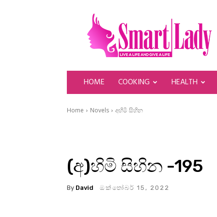
SmartLady
HOME
COOKING
HEALTH
Home
Novels
අහිමි සිහින
(අ)හිමි සිහින -195
By
David
ඔක්තෝබර් 15, 2022