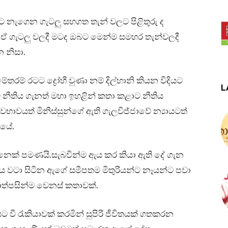
ැගෙන ගැටලු සහගත තැන් වලට පිළිතුරු ද
 ගැටලු වලදී මටද ඔබට මෙන්ම සමහර තැන්වලදී
 නිසා.
රම් රටට ද්‍රෝහී වුණා නම් දිල්හානි කියන විදියට
L
ීතිය ගැනත් මහා ඉහළින් කතා කළාට නීතිය
්වභාවයත් මිනිස්සුන්ගේ ඇති ගැලවිජ්ජාවේ න්‍යායටත්
ලයේ.
ෙනෙක් පමණයි.සැබවින්ම ඇය කර කියා ඇති දේ ගැන
ය වටා සිටින ඇගේ සමීපතම මිතුරියන්ට නෑයන්ට පවා
ත්පසින්ම වෙනස් කතාවක්.
වී රැකියාවක් කරමින් සුපිරි ජීවිතයක් ගතකරන