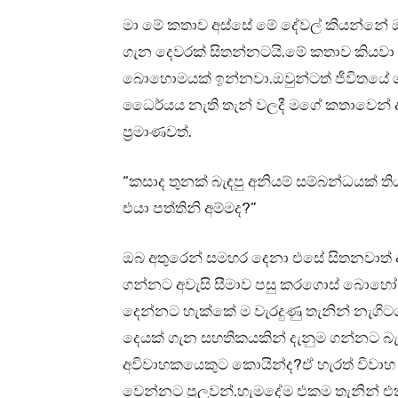
මා මේ කතාව අස්සේ මේ දේවල් කියන්නේ ඔ
ගැන දෙවරක් සිතන්නටයි.මේ කතාව කියවා
බොහොමයක් ඉන්නවා.ඔවුන්ටත් ජීවිතයේ ග
ධෛර්යය නැති තැන් වලදී මගේ කතාවෙන්
ප්‍රමාණවත්.
“කසාද තුනක් බැඳපු අනියම් සම්බන්ධයක්
එයා පත්තිනි අම්මද?”
ඔබ අතුරෙන් සමහර දෙනා එසේ සිතනවාත
ගන්නට අවැසි සීමාව පසු කරගොස් බොහෝ
දෙන්නට හැක්කේ ම වැරදුණු තැනින් නැගිට
දෙයක් ගැන සහතිකයකින් දැනුම ගන්නට බැහැ.
අවිවාහකයෙකුට කොයින්ද?ඒ හැරත් විවාහ
වෙන්නට පුලුවන්.හැමදේම එකම තැනින් එ