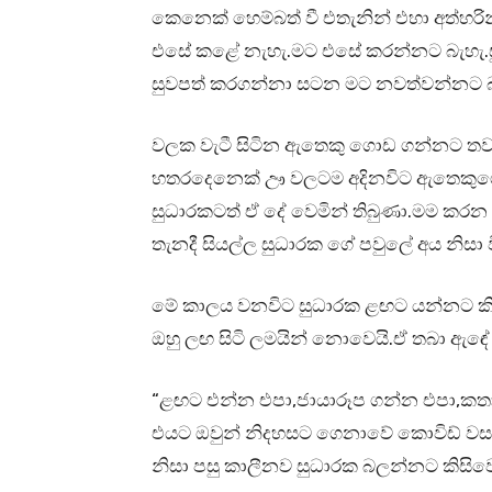
කෙනෙක් හෙම්බත් වී එතැනින් එහා අත්හ
එසේ කළේ නැහැ.මට එසේ කරන්නට බැහැ.සුධ
සුවපත් කරගන්නා සටන මට නවත්වන්නට බ
වලක වැටී සිටින ඇතෙකු ගොඩ ගන්නට තවත් 
හතරදෙනෙක් ඌ වලටම අදිනවිට ඇතෙකුගෙ ශ
සුධාරකටත් ඒ දේ වෙමින් තිබුණා.මම කරන 
තැනදී සියල්ල සුධාරක ගේ පවුලේ අය නිසා ව
මේ කාලය වනවිට සුධාරක ළඟට යන්නට කිසි
ඔහු ලඟ සිටි ලමයින් නොවෙයි.ඒ තබා ඇඳේ 
“ළඟට එන්න එපා,ජායාරූප ගන්න එපා,කතා
එයට ඔවුන් නිදහසට ගෙනාවේ කොවිඩ් වසං
නිසා පසු කාලීනව සුධාරක බලන්නට කිසිවෙ