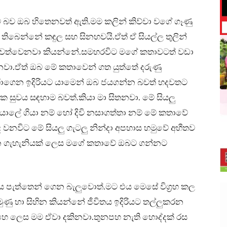
බව ඔබ හිතෙනවත් ඇති.මම කලින් කිව්වා වගේ ගෑණු
 තිබෙන්නේ කඳුල සහ සිනහවයි.ඒත් ඒ සියල්ල තුලින්
 ජීවත්වෙනවා කියන්නේ.සමහරවිට මගේ කතාවටත් වඩා
නවා.ඒත් ඔබ මේ කතාවෙන් ගත යුත්තේ දරුණු
දරාගෙන ඉදිරියට යාමෙන් ඔබ ජයගන්න බවත් හදවතට
සුවය සඳහාම බවත්.කියා මා සිතනවා. මේ සියලු
 අයාලේ ගියා නම් හෝ දිවි නසාගත්තා නම් මේ කතාවේ
වනවිට මේ සියලු ගැටලු නින්දා අපහාස හමුවේ අභීතව
 දෙන ගැහැනියක් ලෙස මගේ කතාවේ ඔබට ගන්නට
ිය පැත්තෙන් ගෙන බැලුවොත්.මට එය මෙසේ විග්‍රහ කල
ුණු හා සිහින කියන්නේ ජීවිතය ඉදිරියට තල්ලුකරන
පහ ලෙස මම ඒවා දකිනවා.තුනපහ නැති හොද්දක් රස