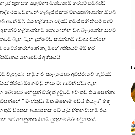
ඩක් නෑ.ඒ තුනපහ කළමනා ඔක්කොම හරියට සමබරව
 හොද්ද රස වෙන්නේ.හැබැයි එකක් මතකතබාගන්න.ඔබේ
ේ අතේ.ඔබ එය හැඳිගාන විදියට තමයි එහි නියම පදම
ද අනුන්ට හැඳිගාන්නට නොදෙන්න වග බලාගන්න.එවිට
විට බැන බැන දුක්වෙවී කරන්නට අවශ්‍ය වන්නේ
මම වෛර කරන්නේ නෑ.මගේ අතීතයට මම හරි
ර්තමානය නොවෙයි අතීතයයි.
L
මට වැරදුණා. නමුත් ඒ කාලයේ හා අවස්ථාවේ හැටියට
ි.ඒ තීරණ මගේම වූ නිසා මා අදටත් ඒවා ගැන
බොහෝ මිනිසුන් වරදක් දුටුවිට අවංකව එය පෙන්නා
වසන්නේ ” මං හිතුවා ඕක ඔහොම වෙයි කියලා” හිතූ
කුට විපතක් අයහපතක් වේ යැයි හිතනවානම් එය
යක සේ පෙනුනත් ඔබේ යුතුකම ඔබ ඉටුකොට