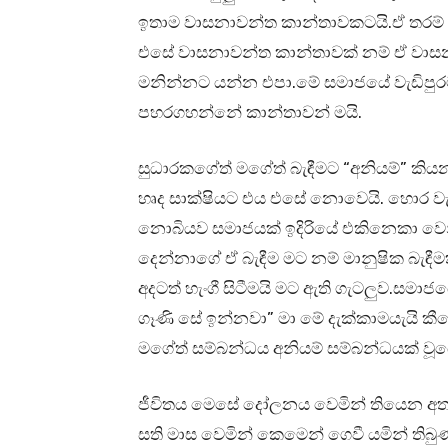
ඉතාම වාසනාවන්ත කාන්තාවකටයි.ඒ තරම් ව
එසේ වාසනාවන්ත කාන්තාවක් නම් ඒ වාසන
මනින්නට යන්න එපා.මේ සමාජයේ වැඩිපුර
පහරගහන්නේ කාන්තාවන් මයි.
සුධාරකගේත් මගේත් බැඳීමට “අනියම්” කි
හෘද සාක්ෂියට එය එසේ නොවෙයි. හොර වැ
නොබියව සමාජයක් ඉදිරියේ එකිනෙකා වෙනුව
දෙන්නාගේ ඒ බැඳීම මට නම් මානුෂික බැඳී
අදටත් හැංගී සිටීමයි මට ඇති ගැටලුව.සමා
ගෑණි සේ ඉන්නවා” මා මේ දැක්කාමයැයි කී
මගේත් සම්බන්ධය අනියම් සම්බන්ධයක් වූය
ජීවිතය මෙසේ දෝලනය වෙමින් තියෙන අ
සති මාස වෙමින් කෙමෙන් ගෙවී යමින් ති