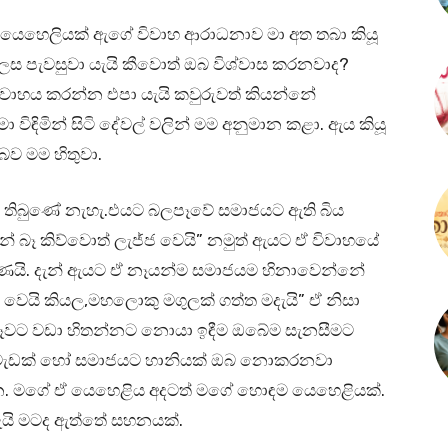
යෙහෙලියක් ඇගේ විවාහ ආරාධනාව මා අත තබා කියූ
ස පැවසුවා යැයි කීවොත් ඔබ විශ්වාස කරනවාද?
ාහය කරන්න එපා යැයි කවුරුවත් කියන්නේ
මා විඳිමින් සිටි දේවල් වලින් මම අනුමාන කළා. ඇය කියූ
ව මම හිතුවා.
 තිබුණේ නැහැ.එයට බලපෑවේ සමාජයට ඇති බිය
ැන් බෑ කිව්වොත් ලැජ්ජ වෙයි” නමුත් ඇයට ඒ විවාහයේ
මණයි. දැන් ඇයට ඒ නෑයන්ම සමාජයම හිනාවෙන්නේ
වෙයි කියල,මහලොකු මගුලක් ගත්ත මදැයි” ඒ නිසා
ඕනෑවට වඩා හිතන්නට නොයා ඉඳීම ඔබේම සැනසීමට
අවැඩක් හෝ සමාජයට හානියක් ඔබ නොකරනවා
්න. මගේ ඒ යෙහෙළිය අදටත් මගේ හොඳම යෙහෙළියක්.
ැයි මටද ඇත්තේ සහනයක්.