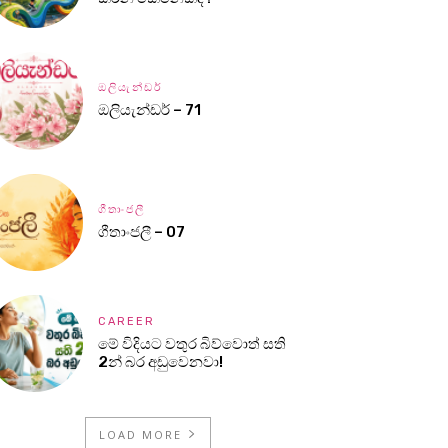
ඔලියැන්ඩර්
ඔලියැන්ඩර් – 71
ගීතාංජලී
ගීතාංජලී – 07
CAREER
මේ විදියට වතුර බිව්වොත් සති
2න් බර අඩුවෙනවා!
LOAD MORE