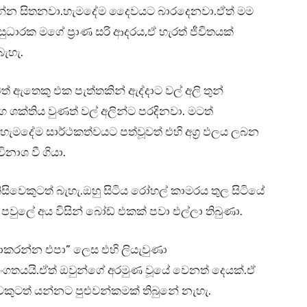
රින්න සිතනවා.හැමදේම දෛවයට බාරදෙනවා.ඒත් මම
ාරක මගේ ප්‍රාණ සරි ආදරය,ඒ හැරත් ජීවිතයක්
ැහැ.
ඇතෙකු එක පැත්තකින් ඇද්දාට වල් අලි තුන්
ක්තිය වුණත් වල් අලින්ට පරදිනවා. මටත්
හැමදේම සාර්ථකත්වයට පත්වූවත් එහි අග්‍ර ඵලය ලබන
ිනාශ වී ගියා.
වෙකුටත් බැහැ.ඔහු සිටිය රෝහල් කාමරය තුල සිටියේ
පවුලේ අය විසින් බෝඩ් එකක් පවා එල්ලා තිබුණා.
කරන්න එපා” ලෙස එහි ලියැවුණා
ගතයයි.ඒත් ඔවුන්ගේ අරමුණ වූයේ වෙනත් දෙයක්.ඒ
කුටත් යන්නට පුළුවන්කමක් තිබුනේ නැහැ.