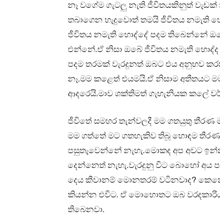
නෑ වගේම ගැටලු නැති ජීවිතයකිනුත් වැ
තබාගෙන හැදුවොත් තමයි ජීවිතය නමැති
ජීවිතය නමැති හොද්දේ පදම තිබෙන්නේ ඔබ
එන්නේ.ඒ නිසා ඔබේ ජීවිතය නමැති හොද්
පදම තරමක් වැරදුනත් ඔබට එය අනුභව කරන
නෑ.මම කළෙත් එයමයි.ඒ නිසාම අතීතයට 
ආදරෙයි.මාව ශක්තිමත් ගැහැනියක කලේ ව
ජීවිතේ සමහර තැන්වලදී මම ගතයුතු තීරණ 
මම ගත්තේ මට ගතහැකිව තිබූ හොඳම තීරණය
පසුතැවෙන්නේ නැහැ.මොකද අප අවට ඉන්න 
දෙන්නෙත් නැහැ.වැරදුනු විට බොහෝ අය ප
දෙය කීවානම් මොනතරම් වටිනවාද? කෙනෙ
කියන්න එවිට. ඒ මොහොතට ඔබ වරදකාරි
තිබෙනවා.