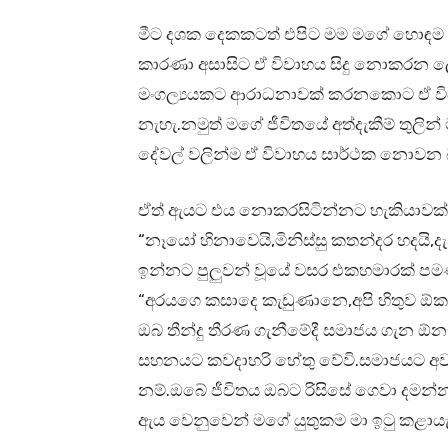
මීට දශක දෙකකටත් එපිට මම මගේ හොඳම 
කාරණා අසාසිට ඒ විවාහය සිදු නොකරන ලෙ
මංගල්‍යයකට ආරාධනාවක් කරනකොට ඒ විව
නැහැ.නමුත් මගේ ජීවිතයේ අත්දැකීම් තුලින් 
දේවල් වලින්ම ඒ විවාහය සාර්ථක නොවන බ
ඒත් ඇයට එය නොකරසිටින්නට හැකියාවක්
“නෑයෝ හිනාවෙයි,මිනිස්සු කතන්දර හදයි,ද
ඉන්නට පුලුවන් වූයේ වසර එකහමාරක් ප
“අරයගෙ කසාදෙ කැඩුණානෙ,අපි හිතුව ඕක 
ඔබ තීන්දු තීරණ ගැනීමේදී සමාජය ගැන 
සහනයට කවදාහරි හේතු වේවි.සමාජයට 
නම්.ඔබේ ජීවිතය ඔබට රිසිසේ ගෙවා දමන
ඇය වෙනුවෙන් මගේ යුතුකම මා ඉටු කළාය