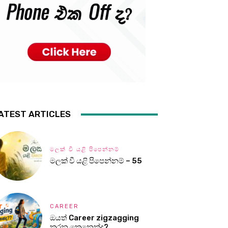
ATEST ARTICLES
මලක් වී යළි පිපෙන්නම්
මලක් වී යළි පිපෙන්නම් – 55
CAREER
ඔයත් Career zigzagging
කරන කෙනෙක්ද?