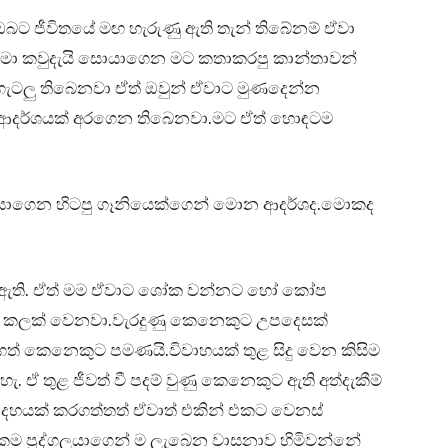
බට ජීවිතයේ මඟ හැරුණු ඇති තැන් තිබේනම් ඒවා
 මා කවුදැයි සොයාගෙන මට කතාකරපු කාන්තාවන්
ැටලු තිබෙනවා ඒත් ඔවුන් ඒවාට මුණදෙන්න
 ආදර්ශයක් අරගෙන තිබෙනවා.මට ඒත් හොඳටම
 තියාගෙන හිටපු ගෑනියෙක්ගෙන් මොන ආදර්ශද.මොකද
් ඇති. ඒත් මම ඒවාට ශෝක වන්නට හෝ කෝප
 කලක් වෙනවා.වැරදුණු කෙනෙකුට උපදෙසක්
ගත් කෙනෙකුට පමණයි.විවාහයක් තුළ සිදු වෙන කිසිම
 ඒ තුළ ජීවත් වී පදම් වුණු කෙනෙකුට ඇති අත්දැකීම්
 දහයක් කරගත්තත් ඒවාත් එකින් එකට වෙනස්
කම පුද්ගලයාගෙන් ම ලැබෙන වාසනාව හිමිවන්නේ