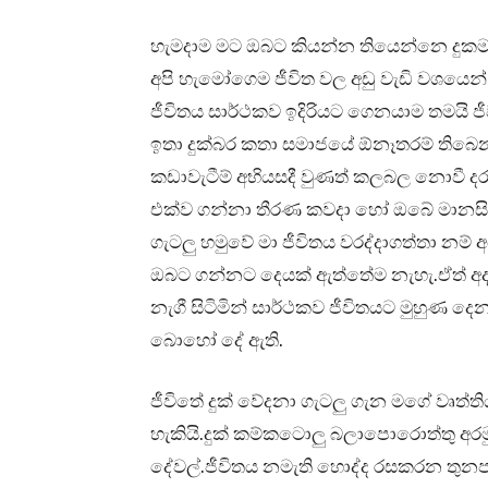
හැමදාම මට ඔබට කියන්න තියෙන්නෙ දුකම 
අපි හැමෝගෙම ජීවිත වල අඩු වැඩි වශයෙන්
ජීවිතය සාර්ථකව ඉදිරියට ගෙනයාම තමයි
ඉතා දුක්බර කතා සමාජයේ ඕනෑතරම් තිබෙ
කඩාවැටීම් අභියසදී වුණත් කලබල නොවී 
එක්ව ගන්නා තීරණ කවදා හෝ ඔබේ මානසික 
ගැටලු හමුවේ මා ජීවිතය වරද්දාගත්තා නම්
ඔබට ගන්නට දෙයක් ඇත්තේම නැහැ.ඒත් අද 
නැගී සිටිමින් සාර්ථකව ජීවිතයට මුහුණ
බොහෝ දේ ඇති.
ජීවිතේ දුක් වේදනා ගැටලු ගැන මගේ වෘත්ත
හැකියි.දුක් කම්කටොලු බලාපොරොත්තු අරම
දේවල්.ජීවිතය නමැති හොද්ද රසකරන තුන