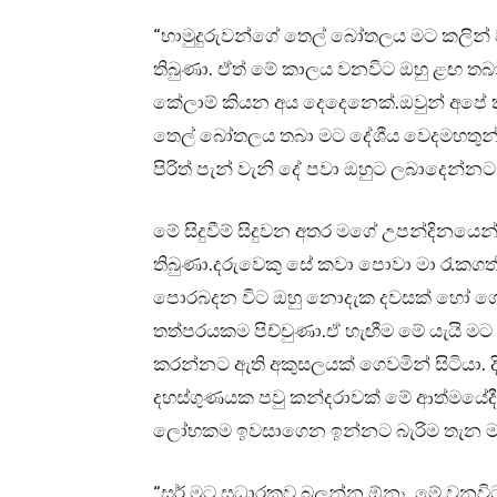
“හාමුදුරුවන්ගේ තෙල් බෝතලය මට කලින්
තිබුණා. ඒත් මේ කාලය වනවිට ඔහු ළඟ තබ
කේලාම් කියන අය දෙදෙනෙක්.ඔවුන් අපේ 
තෙල් බෝතලය තබා මට දේශීය වෙදමහතුන්
පිරිත් පැන් වැනි දේ පවා ඔහුට ලබාදෙන්න
මේ සිදුවීම් සිදුවන අතර මගේ උපන්දිනයෙ
තිබුණා.දරුවෙකු සේ කවා පොවා මා රැ
පොරබදන විට ඔහු නොදැක දවසක් හෝ ගෙ
තත්පරයකම පිච්චුණා.ඒ හැඟීම මේ යැයි ම
කරන්නට ඇති අකුසලයක් ගෙවමින් සිටියා. ද
දහස්ගුණයක පවු කන්දරාවක් මේ ආත්මයේදීත්
ලෝභකම ඉවසාගෙන ඉන්නට බැරිම තැන මම
“සර් මට සුධාරකව බලන්න ඕනෑ. මේ වනවි