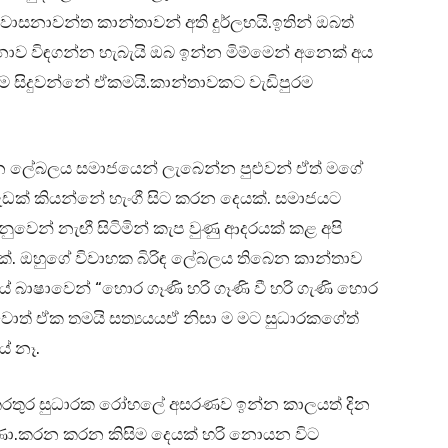
ාසනාවන්ත කාන්තාවන් අති දුර්ලභයි.ඉතින් ඔබත්
ාව විඳගන්න හැබැයි ඔබ ඉන්න මිම්මෙන් අනෙක් අය
ම සිදුවන්නේ ඒකමයි.කාන්තාවකට වැඩිපුරම
යන ලේබලය සමාජයෙන් ලැබෙන්න පුළුවන් ඒත් මගේ
ඩක් කියන්නේ හැංගී සිට කරන දෙයක්. සමාජයට
ෙන් නැඟී සිටිමින් කැප වුණු ආදරයක් කළ අපි
මක්. ඔහුගේ විවාහක බිරිඳ ලේබලය තිබෙන කාන්තාව
ජයේ බාෂාවෙන් “හොර ගෑණි හරි ගෑණි වී හරි ගැණි හොර
වොත් ඒක තමයි සත්‍යයයඒ නිසා ම මට සුධාරකගේත්
ේ නෑ.
තරතුර සුධාරක රෝහලේ අසරණව ඉන්න කාලයත් දින
බුණා.කරන කරන කිසිම දෙයක් හරි නොයන විට