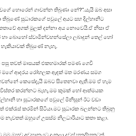
 වගේ හොරෙන් ගාවන්න තිබුණා නේ?”.යැයි ඔබ අසා
ා තිබුණේ සුධාරකගේ පවුලේ අයට සහ දිල්හානිට
කතාවේ අගක් මුලක් දන්නා අය නොවෙයි.ඒ නිසා ඒ
 හා බොහෝ ස්වාමීන්වහන්සේලා ලබාදුන් තෙල් හෝ
ට හැකියාවක් තිබුණේ නැහැ.
න් පසු තවත් මාසයක් එකහමාරක් පමණ ගෙවී
කගත් මගේ ආදරය රෝහලක ඇඳක් මත මරණය සමග
වන්නේ කෙසේදැයි ඔබට සිතෙනවා ඇති.මම ඒ හැම
ට විස්තර කරන්නට බැහැ.මම කුමක් හෝ ආත්මයක
ිල්හානි හා සුධාරකගේ පවුලේ මිනිසුන් ඊට වඩා
 එක්රැස් කරමින් සිටියා.මට සුධාරක බලන්නට තිබුනු
 නැවතත් ඔහුගේ උසස්ම නිලධාරියාට කතා කළා.
ට මම ඔහුව අවසානයට දැකලා දවස් හතලිහකටත්