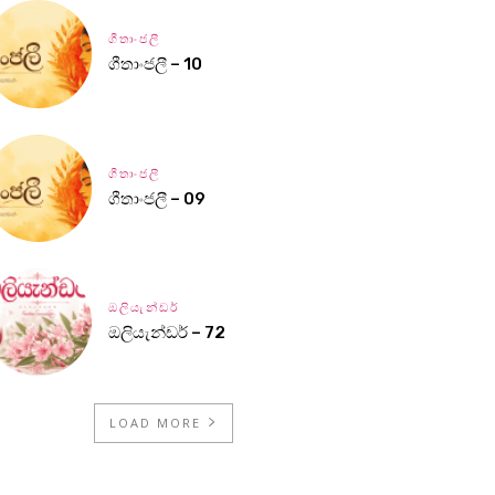
ගීතාංජලී
ගීතාංජලී – 10
ගීතාංජලී
ගීතාංජලී – 09
ඔලියැන්ඩර්
ඔලියැන්ඩර් – 72
LOAD MORE