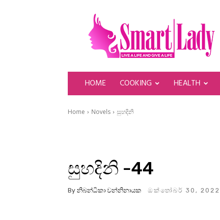
SmartLady
HOME
COOKING
HEALTH
Home
Novels
සුහදිනි
සුහදිනි -44
By
නිබන්ධිකා වන්නිනායක
ඔක්තෝබර් 30, 2022