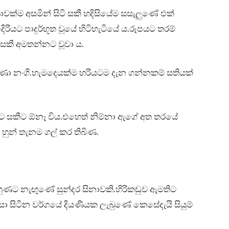
වක්ම අසමින් සිටි සකී හදිසියේම සසැලුණේ එක්
රියට පාදුර්භූත වූයේ හිටිහැටියේ ය.රූපයට තරම්
ී අමතන්නට වූවා ය.
ුණා නංගි.හැමදෙයක්ම හරියටම දැන ගන්නකම් සතියක්
ට සකීට ඕනෑ විය.එහෙත් නිම්නා ඇගේ අත තරයේ
ී හුන් තැනම ගල් කර තිබිණ.
ුහුණට නැඟුණේ සුන්දර සිනාවකි.හිරිකඩුව ඇමතිට
ිටින වර්ගයේ දියණියක ලැබුණේ කෙසේදැයි සියුම්