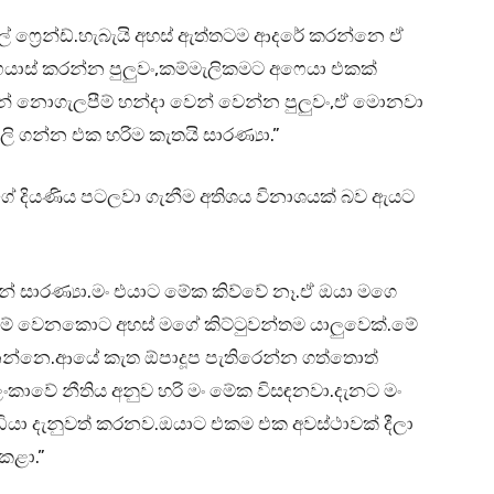
් ෆ්‍රෙන්ඩ්.හැබැයි අහස් ඇත්තටම ආදරේ කරන්නෙ ඒ
ාස් කරන්න පුලුවං,කම්මැලිකමට අෆෙයා එකක්
න් නොගැලපීම් හන්දා වෙන් වෙන්න පුලුවං,ඒ මොනවා
පලි ගන්න එක හරිම කැතයි සාරණ්‍යා.”
තිගේ දියණිය පටලවා ගැනීම අතිශය විනාශයක් බව ඇයට
් සාරණ්‍යා.මං එයාට මේක කිව්වේ නෑ.ඒ ඔයා මගෙ
යි මේ වෙනකොට අහස් මගේ කිට්ටුවන්තම යාලුවෙක්.මේ
ෙන්නෙ.ආයේ කැත ඕපාදූප පැතිරෙන්න ගත්තොත්
ංකාවේ නීතිය අනුව හරි මං මේක විසඳනවා.දැනට මං
ියා දැනුවත් කරනව.ඔයාට එකම එක අවස්ථාවක් දීලා
කළා.”