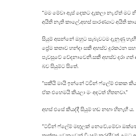
“මම මේවා ඇස් දෙකට දැකලා නෑ.ඒත් මට නි
අයිති නැති කාලේ,අහස් සාරණ්‍යාට අයිති ක
සියුම් අසන්නේ ඔහුට සැබෑවටම දැනුණු හැඟ
ප්‍රේම කතාව හන්දා සකී අහස්ව දුරකථන ස
පැවසුවේ වේදනාවෙනි.සකී අහස්ව දරා ගත් ආ
බව සියුම්ට සිතේ.
“සකීයි මායි ඉන්නේ ට්වින් ෆ්ලේම් එකක 
ඒක එහෙමයි කියලා මං අදටත් හිතනවා.”
අහස් එසේ කියද්දී සියුම් හඬ නඟා හිනැහී ය.
“ට්වින් ෆ්ලේම් මඟුලක් නෙවේ,මේවා ඔක
තාත්තා වෙනුවෙන් වියදම් කරද්දීවත් උඹට