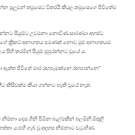
න්න පුලුවන් තමුසෙට විතරයි කියල.තමුසෙගෙ ජීවිතේම
යන්නට සියුම්ට උවමනා නොවිණ.සාරණ්‍යා අහස්ට
ුගේ ක්‍රිකට් අනාගතය පමණක් නොව මුළු අනාගතයම
ිහි කරමින් සියුම් පුපුරන්නට වූයේ ය.
ඔයා ඇත්ත ජීවිතේ මාර රඟපෑමක්නෙ රඟපාන්නෙ”
ීට කිසිවක්ම කියා ගන්නට හැකි වූයේ නැත.
නිම්නා දෙස ගිනි පිඹින බැල්මකින් බලමිනි.මිතුලි
ත්තා ය.එහි ගැබ් වූ අදහස නිම්නාට වැටහිණ.