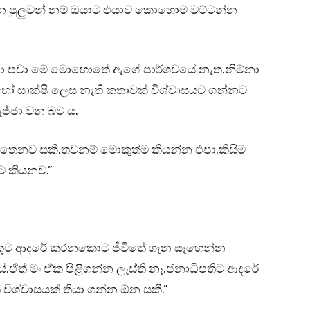
්න පුලුවන් නම් ඔයාට එයාව කොහොම වට්ටන්න
නිම්නා පවා මේ මොහොතේ ඇගේ පාර්ශවයේ නැත.නිම්නා
ෝ සාක්ෂි ලෙස නැති කතාවක් විශ්වාසයට ගන්නට
ජ්ජා වන බව ය.
තෙනව සකී.තවනම් මොකුත්ම කියන්න එපා.කිසිම
ට කියනව.”
කුට ආදරේ කරනකොට ජීවිතේ ගැන සෑහෙන්න
.ඒත් මං ඒක පිළිගන්න ලෑස්ති නෑ.ජනාධිපතිට ආදරේ
 විශ්වාසයක් තියා ගන්න ඕන සකී.”