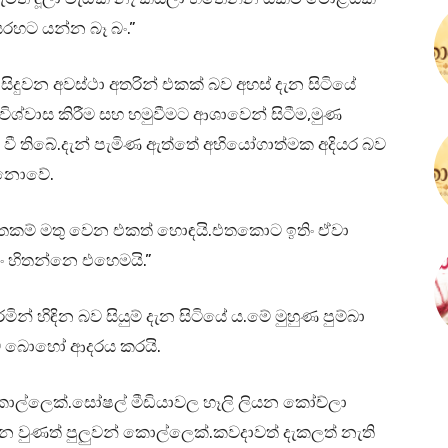
හට යන්න බෑ බං.”
ිදුවන අවස්ථා අතරින් එකක් බව අහස් දැන සිටියේ
ිශ්වාස කිරීම සහ හමුවීමට ආශාවෙන් සිටීම,මුණ
 වී තිබේ.දැන් පැමිණ ඇත්තේ අභියෝගාත්මක අදියර බව
ු නොවේ.
ිතකම් මතු වෙන එකත් හොඳයි.එතකොට ඉතිං ඒවා
ං හිතන්නෙ එහෙමයි.”
 හිඳින බව සියුම් දැන සිටියේ ය.මේ මුහුණ පුම්බා
යට බොහෝ ආදරය කරයි.
ොල්ලෙක්.සෝෂල් මීඩියාවල හෑලි ලියන කෝච්ලා
 වුණත් පුලුවන් කොල්ලෙක්.කවදාවත් දැකලත් නැති