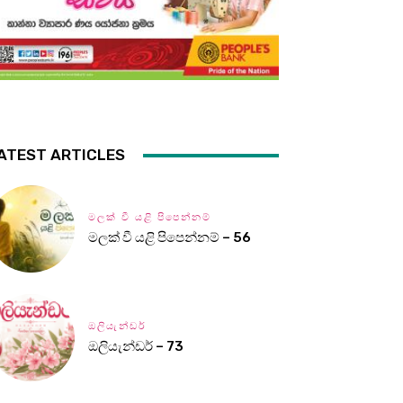
ATEST ARTICLES
මලක් වී යළි පිපෙන්නම්
මලක් වී යළි පිපෙන්නම් – 56
ඔලියැන්ඩර්
ඔලියැන්ඩර් – 73