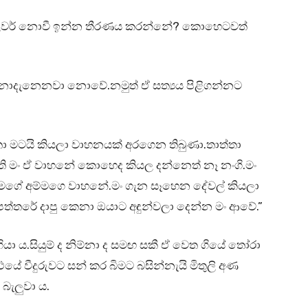
්ලවර් නොවී ඉන්න තීරණය කරන්නේ? කොහෙටවත්
ොදැනෙනවා නොවේ.නමුත් ඒ සත්‍යය පිළිගන්නට
ා මටයි කියලා වාහනයක් අරගෙන තිබුණා.තාත්තා
ති මං ඒ වාහනේ කොහෙද කියල දන්නෙත් නෑ නංගි.මං
 මගේ අම්මගෙ වාහනේ.මං ගැන සෑහෙන දේවල් කියලා
ත්තරේ දාපු කෙනා ඔයාට අඳුන්වලා දෙන්න මං ආවේ.”
ියා ය.සියුම් ද නිම්නා ද සමඟ සකී ඒ වෙත ගියේ තෝරා
ථයේ වීදුරුවට සන් කර බිමට බසින්නැයි මිතුලි අණ
බැලුවා ය.