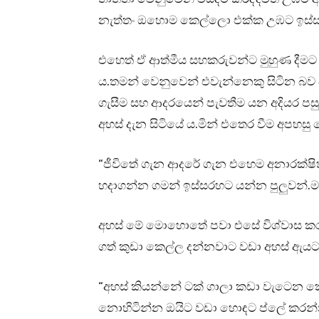
නැත්තං ඔහොම කෙල්ලො එක්ක උඹට ඉස්සර
එහෙත් ඒ ආත්මීය සහකරුවන්ට මුහුණ දීමට ස
ය.තමන් වෙනුවෙන් එවැන්නෙකු සිටින බව ව
ගැසීම සහ ආදරයෙන් පැවතීම යන අදියර පසු
අහස් දැන සිටියේ ය.මින් එතෙර වීම අපහස
“ජීවිතේ ගැන ආදරේ ගැන එහෙම අනාරක්ෂ
හදාගන්න ගමන් ඉස්සරහට යන්න පුලුවන්.ම
අහස් මේ මොහොතේ පවා එසේ විශ්වාස කරමින්
ගත් කුඩා කෙල්ල දන්නවාට වඩා අහස් ඇ
“අහස් කියන්නේ ටක් ගාලා කඩා වැටෙන ක
නොහිටින්න ඔයිට වඩා හොඳට ප්ලේ කරන්න