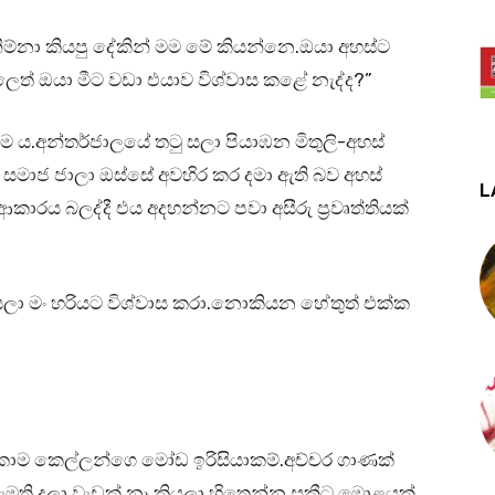
ම්නා කියපු දේකින් මම මේ කියන්නෙ.ඔයා අහස්ට
ාලෙත් ඔයා මීට වඩා එයාව විශ්වාස කළේ නැද්ද?”
ීම ය.අන්තර්ජාලයේ තටු සලා පියාඹන මිතුලි-අහස්
හ සමාජ ජාලා ඔස්සේ අවහිර කර දමා ඇති බව අහස්
L
කාරය බලද්දී එය අදහන්නට පවා අසීරු ප්‍රවෘත්තියක්
කියලා මං හරියට විශ්වාස කරා.නොකියන හේතුත් එක්ක
්කොම කෙල්ලන්ගෙ මෝඩ ඉරිසියාකම්.අච්චර ගාණක්
 ඇමති දූලා වැඩක් නෑ කියලා හිතෙන්න සකීට මොළයක්