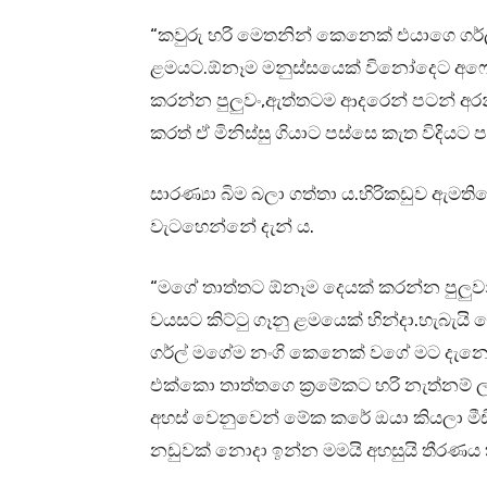
“කවුරු හරි මෙතනින් කෙනෙක් එයාගෙ ගර්ල
ළමයට.ඕනෑම මනුස්සයෙක් විනෝදෙට අෆෙය
කරන්න පුලුවං,ඇත්තටම ආදරෙන් පටන් අර
කරත් ඒ මිනිස්සු ගියාට පස්සෙ කැත විදියට 
සාරණ්‍යා බිම බලා ගත්තා ය.හිරිකඩුව ඇම
වැටහෙන්නේ දැන් ය.
“මගේ තාත්තට ඕනෑම දෙයක් කරන්න පුලුවන
වයසට කිට්ටු ගෑනු ළමයෙක් හින්දා.හැබැ
ගර්ල් මගේම නංගි කෙනෙක් වගේ මට දැන
එක්කො තාත්තගෙ ක්‍රමේකට හරි නැත්නම් ල
අහස් වෙනුවෙන් මේක කරේ ඔයා කියලා මීඩ
නඩුවක් නොදා ඉන්න මමයි අහසුයි තීරණය 