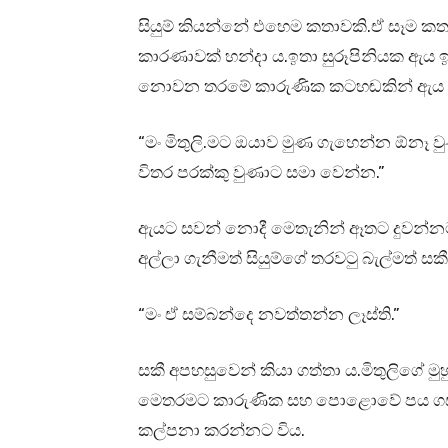
සියුම් කියන්නේ එහෙම කතාවකි.ඒ සෑම කතා
කාරණාවක් හන්දා ය.ඉතා සුරූපිනියක ඇය ඉදි
නොවන තරමේ කාරුණික කටහඬකින් ඇය සක
“මං මිතුලි.මට ඔයාව මුණ ගැහෙන්න ඕනෑ ව
විතර පරක්කු වුණාට සමා වෙන්න.”
ඇයට සවන් නොදී මෙතැනින් ඈතට දුවන්න
අල්ලා ගැනීමත් සියුම්ගේ තරවටු බැල්මත් සක
“මං ඒ සම්බන්දෙ නවත්තන්න ලෑස්ති.”
සකී අපහසුවෙන් කියා ගත්තා ය.මිතුලිගේ ම
මෙතරමට කාරුණික සහ පොළොවේ පය ගසා ස
කල්පනා කරන්නට විය.