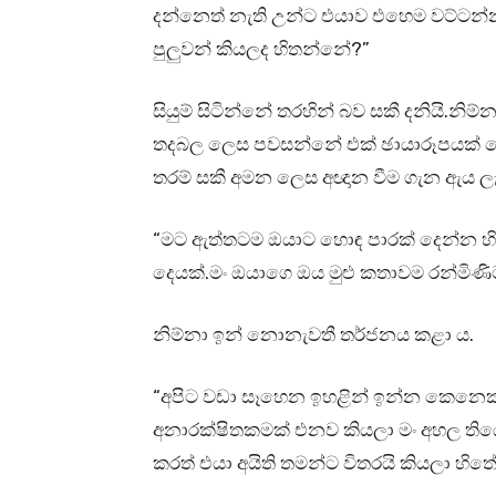
දන්නෙත් නැති උන්ට එයාව එහෙම වට්ටන
පුලුවන් කියලද හිතන්නේ?”
සියුම් සිටින්නේ තරහින් බව සකී දනියි.
තදබල ලෙස පවසන්නේ එක් ඡායාරූපයක් හ
තරම් සකී අමන ලෙස අඥාන වීම ගැන ඇය ලැ
“මට ඇත්තටම ඔයාට හොඳ පාරක් දෙන්න හි
දෙයක්.මං ඔයාගෙ ඔය මුළු කතාවම රන්මිණි
නිම්නා ඉන් නොනැවතී තර්ජනය කළා ය.
“අපිට වඩා සෑහෙන ඉහළින් ඉන්න කෙනෙ
අනාරක්ෂිතකමක් එනව කියලා මං අහල තියේ
කරත් එයා අයිති තමන්ට විතරයි කියලා හිතේ