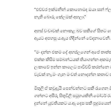
“එච්චර ඉක්මනින් කොහොමද ඔයා සන් ෆ
නැති බොරු කේලමක් අහලා.”
අහස් වංචාවක් නොකළ බව සකීගේ සිතට න
ඇයට අපහසු ය.ඇය හිඳින්නේ වේදනාවෙනි.
“මං දන්න එකම දේ අහස්ලගෙන් අපේ තාත්ත
එක්ක කිසිම සම්බන්ධයක් තියාගන්න අකමැ
ලංකාවේ ඉන්න කාලෙට පාවිච්චි කරන්නෙ
වැඩක් නෑ.මං ගැන මංවත් නොදන්න කතාව ප
මිතුලි ඒ කවුදැයි පෙන්වන්නට සකී රැගෙන ග
ගන්නට අසීරු සිතුවිලි සමූහයකිනි.මෝටර් ර
දුන්නේ යුවතියකට ය.ඈ දෙස සකී පුදුමයෙන් 