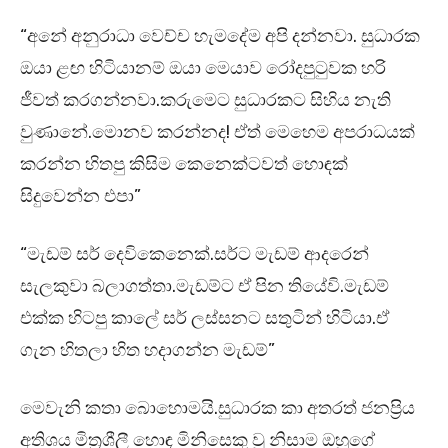
“අනේ අනුරාධා වෙච්ච හැමදේම අපි දන්නවා. සුධාරක
ඔයා ළඟ හිටියානම් ඔයා මෙයාව රෝදපුටුවක හරි
ජීවත් කරගන්නවා.කරුමෙට සුධාරකට සිහිය නැති
වුණානේ.මොනව කරන්නද! ඒත් මෙහෙම අපරාධයක්
කරන්න හිතපු කිසිම කෙනෙක්ටවත් හොඳක්
සිදුවෙන්න එපා”
“මැඩම් සර් දෙවිකෙනෙක්.සර්ට මැඩම් ආදරෙන්
සැලකුවා බලාගත්තා.මැඩම්ට ඒ පින තියේවි.මැඩම්
එක්ක හිටපු කාලේ සර් ලස්සනට සතුටින් හිටියා.ඒ
ගැන හිතලා හිත හදාගන්න මැඩම්”
මෙවැනි කතා බොහොමයි.සුධාරක කා අතරත් ජනප්‍රිය
අතිශය මිත්‍රශීලී හොඳ මිනිසෙකු වූ නිසාම ඔහුගේ