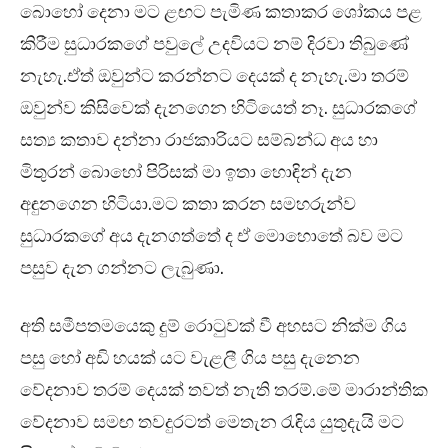
බොහෝ දෙනා මට ළඟට පැමිණ කතාකර ශෝකය පළ
කිරීම සුධාරකගේ පවුලේ උදවියට නම් දිරවා තිබුණේ
නැහැ.ඒත් ඔවුන්ට කරන්නට දෙයක් ද නැහැ.මා තරම්
ඔවුන්ව කිසිවෙක් දැනගෙන හිටියෙත් නෑ. සුධාරකගේ
සත්‍ය කතාව දන්නා රාජකාරියට සම්බන්ධ අය හා
මිතුරන් බොහෝ පිරිසක් මා ඉතා හොඳින් දැන
අඳුනගෙන හිටියා.මට කතා කරන සමහරුන්ව
සුධාරකගේ අය දැනගත්තේ ද ඒ මොහොතේ බව මට
පසුව දැන ගන්නට ලැබුණා.
අති සමීපතමයෙකු දුම් රොටුවක් වී අහසට නික්ම ගිය
පසු හෝ අඩි හයක් යට වැළලී ගිය පසු දැනෙන
වේදනාව තරම් දෙයක් තවත් නැති තරම්.මේ මාරාන්තික
වේදනාව සමඟ තවදුරටත් මෙතැන රැඳිය යුතුදැයි මට