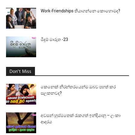
Work-Friendships තියාගන්නෙ කොහොමද?
මීදුම් මාරුත -23
Don't Miss
කෙනෙක් නිරන්තරයෙන්ම ඔබව පහත් කර
සලකනවද?
අවසන් හුස්මතෙක් රැකගත් ඉන්දියානු – ලංකා
ආදරය