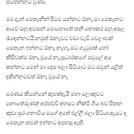
සිතෙන්නට වුණා.
මම දැන් මෙතැනින් පිටව යන්නට ඕනෑ.මා මෙතැනට
ආවේ ඔහු අවසන් මොහොතේ තනි නොකර ඔහු අසල
රැඳෙන්නටයි.නමුත් ඕනෑවට වඩා වැඩි වෙලාවක්
මෙතැන ඉන්නට ඕනෑ නැහැ.මට ගැටුමක් හෝ
කිසිවක්ම ඕනෑ වූයේ නෑ.සුධාරකගේ පවුලේ අය
කන්නට මෙන් මා දෙස බලා සිටියාට මට ඔවුන් යළිත්
දකින්නටවත් ඕනෑ වූයේ නෑ
මරණය කියන්නේ කුමක්දැයි මහා ලොකුවට
නොතේරුණත් අප්පච්චි අහසට නික්මී ගිය බව සිතන
කුඩා සුරංගනාවිය මගේ අතේ එල්ලී බලා සිටියා.ඇයට ද
මෙතැන තවත් ඉන්නට අපහසු ඇති.