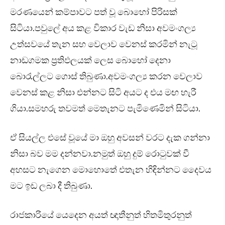
මරණයෙන් කම්පාවට පත් වූ බොහෝ පිරිසක්
සිටියා.පවුලේ අය කළ විකාර වැඩ නිසා අවමංගල්‍ය
උත්සවයේ තැන සහ වෙලාව වෙනස් කරමින් නැටූ
නාඩගමක ප්‍රතිඵලයක් ලෙස බොහෝ දෙනා
බොරැල්ලට ගොස් තිබුණා.අවමංගල්‍ය කරන වෙලාව
වෙනස් කළ නිසා එන්නට සිටි අයට ද එය මඟ හැරී
ගියා.සමහරු තවමත් මෙතැනට පැමිණෙමින් සිටියා.
ඒ සියල්ල එසේ වූයේ මා ඔහු අවසන් වරට දැක ගන්නා
නිසා බව මම දන්නවා.නමුත් ඔහු දුම් රොටුවක් වී
අහසට නැගෙන මොහොතේ එතැන හිඳින්නට දෛවය
මට ඉඩ ලබා දී තිබුණා.
රාජකාරියේ යෙදෙන අයත් ඥාතීනුත් හිතමිතුරනුත්