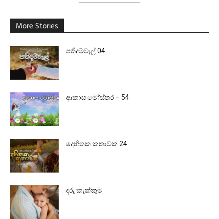
More Stories
පතිදම්වැල් 04
ආකාස මෝස්තර – 54
දෙහිතක කතාවක් 24
දරු කැක්කුම