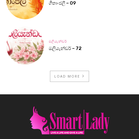
ගීතාංජලී – 09
ඔලියැන්ඩර්
ඔලියැන්ඩර් – 72
LOAD MORE