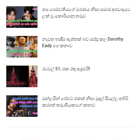
තම පෙම්වතියගේ මරණය නිසා සමාජ අපවාදයට
ලක් වූ කොරියානු තරුව
නැවත ඉපදීම ඇත්තක් බව ඔප්පු කල Dorothy
Eady ගෙ කතාව
රටවල් 51, එක රතු ඇඳුමයි!
ඔන්ලයින් පේමට් එකක් නිසා මුදල් සියල්ල අහිමි
කරගත් තරුණියකගේ කතාව