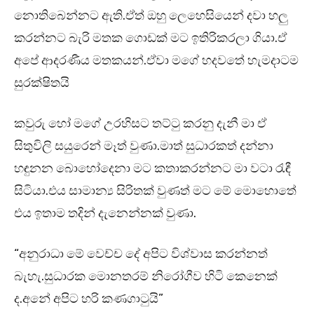
නොතිබෙන්නට ඇති.ඒත් ඔහු ලෙහෙසියෙන් දවා හලු
කරන්නට බැරි මතක ගොඩක් මට ඉතිරිකරලා ගියා.ඒ
අපේ ආදරණීය මතකයන්.ඒවා මගේ හදවතේ හැමදාටම
සුරක්ෂිතයි
කවුරු හෝ මගේ උරහිසට තට්ටු කරනු දැනී මා ඒ
සිතුවිලි සයුරෙන් මෑත් වුණා.මාත් සුධාරකත් දන්නා
හඳුනන බොහෝදෙනා මට කතාකරන්නට මා වටා රැඳී
සිටියා.එය සාමාන්‍ය සිරිතක් වුණත් මට මේ මොහොතේ
එය ඉතාම තදින් දැනෙන්නක් වුණා.
“අනුරාධා මේ වෙච්ච දේ අපිට විශ්වාස කරන්නත්
බැහැ.සුධාරක මොනතරම් නිරෝගීව හිටි කෙනෙක්
ද.අනේ අපිට හරි කණගාටුයි”