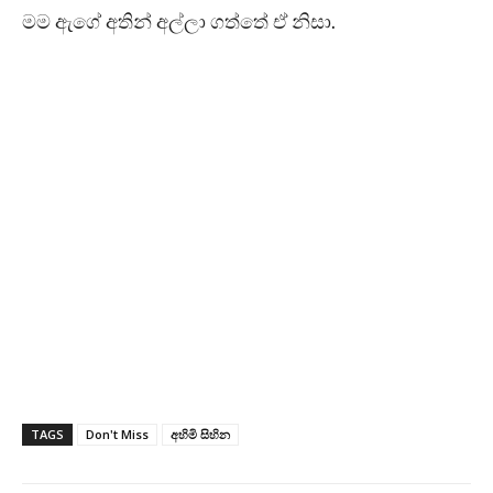
මම ඇගේ අතින් අල්ලා ගත්තේ ඒ නිසා.
TAGS
Don't Miss
අහිමි සිහින