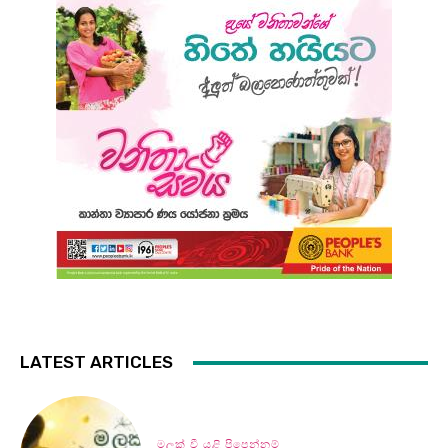
LATEST ARTICLES
මලක් වී යළි පිපෙන්නම්