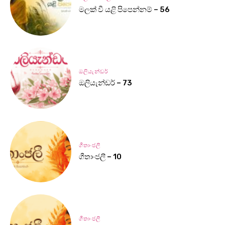
මලක් වී යළි පිපෙන්නම් – 56
ඔලියැන්ඩර්
ඔලියැන්ඩර් – 73
ගීතාංජලී
ගීතාංජලී – 10
ගීතාංජලී