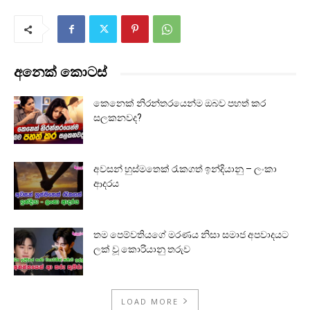
අනෙක් කොටස්
කෙනෙක් නිරන්තරයෙන්ම ඔබව පහත් කර
සලකනවද?
අවසන් හුස්මතෙක් රැකගත් ඉන්දියානු – ලංකා
ආදරය
තම පෙම්වතියගේ මරණය නිසා සමාජ අපවාදයට
ලක් වූ කොරියානු තරුව
LOAD MORE