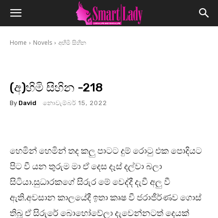
Home
Novels
අහිමි සිහින
(අ)හිමි සිහින -218
By
David
නොවැම්බර් 15, 2022
හෙමින් හෙමින් තද කලු පාටට දුම් රොටු එක පොදියට
පිට වී යන තුරුම මා ඒ දෙස දෑස් දල්වා බලා
සිටියා.සුධාරකගේ සිරුර මේ වෙද්දී දැවී අලු වී
ඇති.අවසාන කාලයේදී ඉතා කෘෂ වී ජරාජීර්ණව ගොස්
තිබූ ඒ සිරුරේ බොහෝවේලා දැවෙන්නටත් දෙයක්