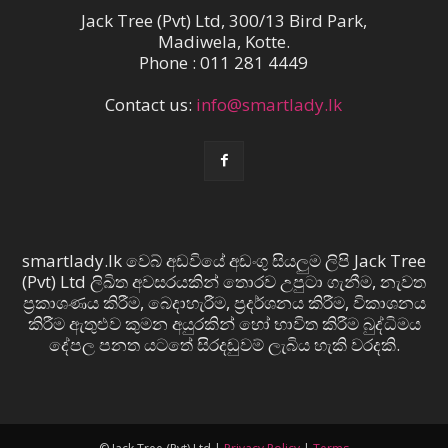
Jack Tree (Pvt) Ltd, 300/13 Bird Park,
Madiwela, Kotte.
Phone : 011 281 4449
Contact us:
info@smartlady.lk
smartlady.lk වෙබ් අඩවියේ අඩංගු සියලුම ලිපි Jack Tree
(Pvt) Ltd ලිඛිත අවසරයකින් තොරව උපුටා ගැනීම, නැවත
ප්‍රකාශණය කිරීම, බෙදාහැරීම, ප්‍රදර්ශනය කිරීම, විකාශනය
කිරීම ඇතුළුව කුමන අයුරකින් හෝ භාවිත කිරීම බුද්ධිමය
දේපල පනත යටතේ සිරදඬුවම් ලැබිය හැකි වරදකි.