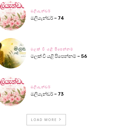
ඔලියැන්ඩර්
ඔලියැන්ඩර් – 74
මලක් වී යළි පිපෙන්නම්
මලක් වී යළි පිපෙන්නම් – 56
ඔලියැන්ඩර්
ඔලියැන්ඩර් – 73
LOAD MORE