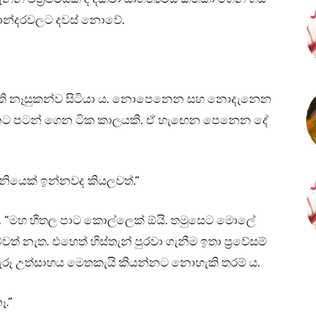
කතාන්දරවලට දවස් නොවේ.
 මලිති නෑසුකන්ව සිටියා ය. නොපෙනෙන සහ නොදැනෙන
්නට පටන් ගෙන ටික කාලයකි. ඒ හැඟෙන පෙනෙන දේ
නියෙක් ඉන්නවද කියලවත්.”
ඟිණ. “මහ හීතල පාට කොල්ලෙක් ඕයි. තමුසෙට මොලේ
් නැත. එහෙත් හිස්තැන් පුරවා ගැනීම ඉතා ප්‍රවේසම්
දැරූ උත්සාහය මෙතකැයි කියන්නට නොහැකි තරම් ය.
ෑ.”