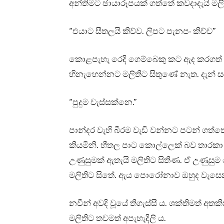
අන්තිමට ඡායාරූපයක් ගත්තේ කවදාදැයි මල
“එයාට සීතලයි කිව්ව. ලිපට පැනපං කිව්ව”
කොළපැහැ රෙදි ගෙම්බෙකු කට ඇද කරගත් ෆේ
හිනැහෙන්නට මලිතිට සිතුණේ නැත. දැන්
“පුදුම වැස්සක්නෙ.”
පාන්දර වැහි බීරම වැඩි වන්නට පටන් ගත්
කියමිනි. හීතල පාට කොල්ලෙක් බව තාරකා 
උණුසුමක් ඇතැයි මලිතිට සිතිණ. ඒ උණුසු
මලිතිට සිතේ. ඇය පොරෝනාව ඔහුද වැසෙන 
නවීන් අවදි වූයේ තිගැස්සී ය. ශක්තිමත් අ
මලිතිට තවමත් අපැහැදිලි ය.