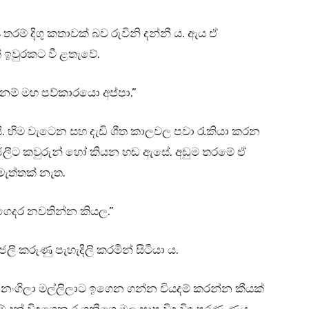
රම් දිගු කතාවක් බව රුවිනි දන්නී ය. ඇය ඒ
් ඉවුරකට වී ළතැවේ.
නම් මහ පව්කාරයො අප්පා.”
. හිම වැටෙන සහ දැඩි ශීත කාලවල පවා රැකියා කරන
ංජලීට කවුරුන් හෝ කියන හඬ ඇසේ. අඩුම තරමේ ඒ
මැත්තක් නැත.
 ගෙදර නවතින්න කියල.”
ංජලී කරුණු පැහැදිලි කරමින් සිටියා ය.
නංගිලා මල්ලිලාට ඉගෙන ගන්න වියදම් කරන්න කීයක්