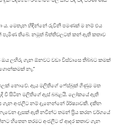
ේ දුක් විඳගෙන රංගනීගෙ මල සාප විඳ විඳ පරණ ණය
 ය. මෙතැන හිඳින්නේ රුවිනි පමණක් ම නම් එය
මිණ තිබේ. නමුත් බිත්තිවලටත් කන් ඇති කතාව
 ඔය ලහිරු ගැන ඕනවට වඩා විස්වාසෙ තිබ්බට කමක්
 ගොන්කමක් නෑ.”
ට පලක් නොවේ. ඇය මලිතිගේ ෆේස්බුක් ගිණුම මත
ි වී සිටින මලිතිගේ ඇස් බබළයි. ලෝකයේ ඇති
ය ගැන අංජලීට නම් දැනෙන්නේ ඊර්ෂ්‍යාවකි. දකින
න දෑසක් ඇති නවීන්ට තමන් ප්‍රිය කරන වර්ගයේ
දරන්නට හිතෙන තරමට අංජලීට ඒ ආදර කතාව ගැන