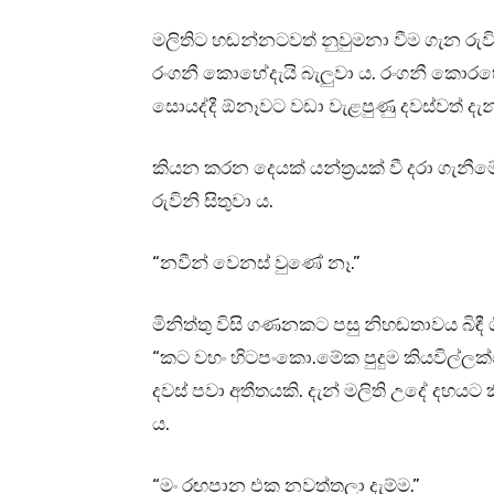
මලිතිට හඬන්නටවත් නුවුමනා වීම ගැන රුව
රංගනී කොහේදැයි බැලුවා ය. රංගනී කොරහ
සොයද්දී ඕනෑවට වඩා වැළපුණු දවස්වත් දැ
කියන කරන දෙයක් යන්ත්‍රයක් වී දරා ගැන
රුවිනි සිතුවා ය.
“නවීන් වෙනස් වුණේ නෑ.”
මිනිත්තු විසි ගණනකට පසු නිහඬතාවය බිඳී 
“කට වහං හිටපංකො.මේක පුදුම කියවිල්ලක්නෙ
දවස් පවා අතීතයකි. දැන් මලිති උදේ 
ය.
“මං රඟපාන එක නවත්තලා දැම්ම.”