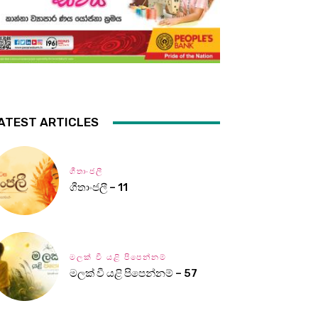
ATEST ARTICLES
ගීතාංජලී
ගීතාංජලී – 11
මලක් වී යළි පිපෙන්නම්
මලක් වී යළි පිපෙන්නම් – 57