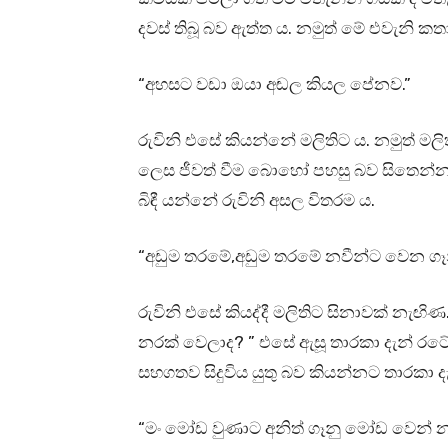
දවස් තිබූ බව ඇත්ත ය. නමුත් මේ එවැනි 
“අහසට වඩා ඔයා අඬල කියල පේනව.”
රුවිනි එසේ කියන්නේ මලිතිට ය. නමුත්
ලෙස ජීවත් වීම බොහෝ පහසු බව සිතෙන
බිඳී යන්නේ රුවිනි අසල විතරම ය.
“අඩුම තරමේ,අඩුම තරමේ නවීන්ට වෙන ගෑ
රුවිනි එසේ කියද්දී මලිතිට සිනාවක් නැ
නරක් වෙලාද? ” එසේ ඇසූ තාරකා දැන් රටේවත
සහගතව සිදුවිය යුතු බව කියන්නට තාරකා 
“මං මෝඩ වුණාට අනිත් ගෑනු මෝඩ වෙන් න