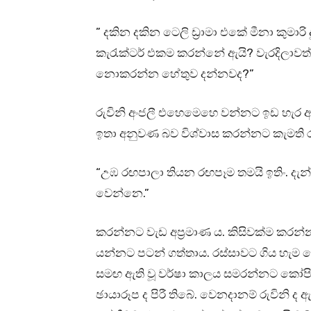
” දකින දකින ටෙලි ඩ්‍රාමා එකේ මීනා කුමා
කැරැක්ටර් එකම කරන්නේ ඇයි? වැරදිලාවත්
නොකරන්න හේතුව දන්නවද?”
රුවිනි අංජලී එහෙමෙහෙ වන්නට ඉඩ හැර ඇසූ 
ඉතා අනුවණ බව විශ්වාස කරන්නට කැමති රුව
“උඹ රඟපාලා තියන රඟපෑම තමයි ඉතිං. දැන
වෙන්නෙ.”
කරන්නට වැඩ අප්‍රමාණ ය. කිසිවක්ම කරන්න
යන්නට පටන් ගත්තාය. රස්සාවට ගිය හැම 
සමඟ ඇති වූ වර්ෂා කාලය සමරන්නට කෝපි 
ඡායාරූප ද පිරී තිබේ. වෙනදානම් රුවිනි ද