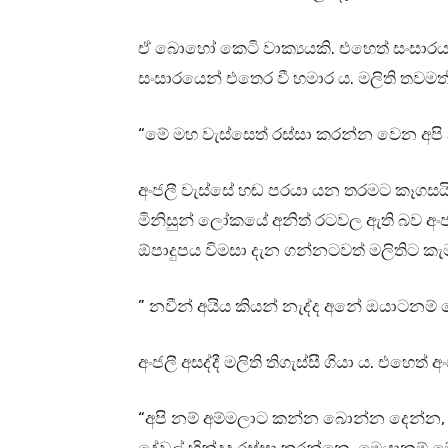
ඒ බොහෝ කෙටි වාක්‍යයකි. එහෙත් සංසාරය ත
සංසාරයෙන් එතෙර වී හමාර ය. මලිති තවමත
“මේ මහ වැස්සෙත් රස්සා කරන්න වෙන අපි 
අංජලී වැස්සේ හඬ පරයා යන තරමට කෑගසයි
මිනිසුන් ලෝකයේ අනිත් රටවල ඇති බව අ
ඕපාදුපය විමසා දැන ගන්නටවත් මලිතිට කැ
” නවීන් අයිය කියන් නැද්ද අනේ ඔයාටනම්
අංජලී අසද්දී මලිති තිගැස්සී ගියා ය. එහෙත් අ
“අපි නම් අම්මලාට කන්න බොන්න දෙන්න, 