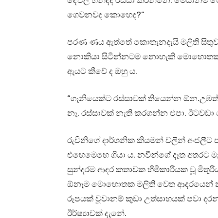
දේවල් හින්දද රස්සා කරන්නෙ. මෙයානම් ම
ගෙවනවද කොහෙද?”
පරණ ණය ඇත්තේ කොතැනදැයි මලිති සිතුවා
නොකියා සිටින්නටම නොහැකි මොහොතක් පැ
ඇයට කීවේ ද ඔහු ය.
“ගෑනියෙක්ට රස්සාවක් තියෙන්න ඕන.උඹත්
නෑ. රස්සාවක් නැති කරගන්න එපා. ඊටවඩා
රුවිනිගේ දාර්ශනික කියමන් වලින් අංජලී
එහෙමෙහෙ ගියා ය. නවීන්ගේ දෑත අතරට මැද
සුන්දරම ආදර කතාවක හිමිකාරියක වූ මිතුරි
ඕනෑම මොහොතක මලිති වෙත ආදරයෙන් නැවෙ
රූපයක් වූවානම් කුඩා උත්සාහයක් පවා 
ඊර්ෂ්‍යාවක් දැනේ.