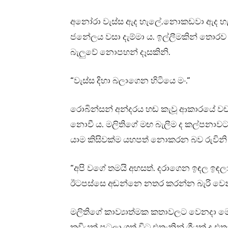
අනෝරා වැස්ස ඇද හැලේ.නොකඩවා ඇද හැලෙන
ජනේලය වසා දැම්මා ය. ඉල්ලීමකින් තොරව ව
බැලුවේ නොපහන් දෑසකිනි.
“වැස්ස දිහා බලාගෙන හිටියෙ මං.”
රොබින්සන් අන්දරය හඬ කැවූ ආකාරයේ වචන 
නොවී ය. මලිතිගේ මඟ බැලීම ද කල්පනාවට 
යාම කිසිවක්ම යහපත් නොකරන බව රුවිනි 
“අපි වගේ තමයි අහසත්. දරාගෙන ඉඳල ඉ
ඊටපස්සෙ අඬන්නෙ නතර කරන්න බැරි වෙන
මලිතිගේ කාව්‍යාත්මක කතාවලට වෙනදා ම
කවියක් පටලා ගත් විට එතැනින් ගීයක් ද එතැන