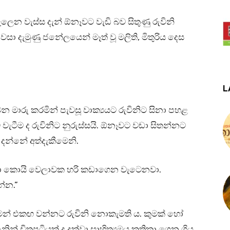
 වැස්ස දැන් ඕනෑවට වැඩි බව සිතුණු රුවිනි
සා දැමුණු ජනේලයෙන් මෑත් වූ මලිති, මිතුරිය දෙස
L
මාරු කරමින් පැවසූ වාක්‍යයට රුවිනිට සිනා පහළ
වැටීම ද රුවිනිට නුරුස්සයි. ඕනෑවට වඩා සිතන්නට
දන්නේ අත්දැකීමෙනි.
ඳලා කොයි වෙලාවක හරි කඩාගෙන වැටෙනවා.
්න.”
ෙන් එකඟ වන්නට රුවිනි නොකැමති ය. කුමක් හෝ
ින් චිත්‍රපටියක් ද දක්වා සාහිත්‍යමය කතිකා ගෙන ගිය