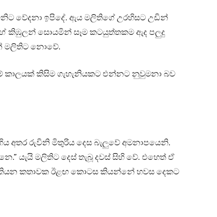
ිනිට වේදනා ඉපිදේ. ඇය මලිතිගේ උරහිසට උඩින්
ේ කිඹුලන් සොයමින් සෑම කටයුත්තකම ඇද පලුදු
න් මලිතිට නොවේ.
ීමේ කාලයක් කිසිම ගැහැනියකට එන්නට නුවුමනා බව
ගිය අතර රුවිනි මිතුරිය දෙස බැලුවේ අමනාපයෙනි.
.” යැයි මලිතිට දෙස් තැබූ දවස් සිහි වේ. එහෙත් ඒ
දහයට කියන කතාවක ඊළඟ කොටස කියන්නේ හවස දෙකට