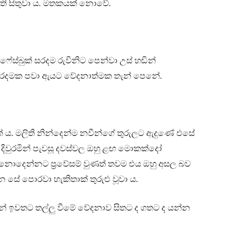
ිති සිතුවා ය. මතකයක් නොවේ.
ස්බුක් සරදම රුවිනිට පෙන්වා උස් හඬින්
 සරදමක පවා ඇයට වේදනාත්මක තැන් පෙනේ.
තේ ය. මලිති නින්දෙන්ම නවීන්ගේ තුරුලට ඇදුණේ එසේ
දිවුරමින් පැවසූ දවස්වල ඔහු ළඟ මොකක්දෝ
ම නොදෙන්නට ප්‍රවේසම් වුණත් තවම එය ඔහු අසල බව
සේ පොරවා හැකිතාක් තුරුළු වූවා ය.
තකින් ඉවතට තල්ලු වීමේ වේදනාව සිතට ද ගතට ද යන්න