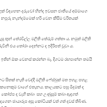
රි දුක් විඳඟෙන දරුවෝ හින්ද ඉවසන ජාතියේ අම්මාගෙ
 නපුරු නැන්දම්මෙක් හරි වෙන කිසිම චරිතයක්
තුන් තේරවිල්ල මලිති තේරුම් ගත්තා ය. නමුත් මලිති
ිනි එය තෝරා දෙන්නට ද ඉදිරිපත් වූවා ය.
් ඉතින් ඕක වෙනස් කරන්න බෑ. දිගටම රඟපාන්න තමයි
ට සිතක් නැති වෙද්දී මලිති ෆේස්බුක් මත ඉහළ පහළ
කෙනෙකුම වාගේ එතැනය. කාලයකට පසු මීදුමක් ද
කෝප්ප ද වැහි කබා සහ උණුසුම් කබා ඇඳගත්
 ඇදගෙන ඡායාරූප අසූ කෝටියක් වත් ගත් දවස් තිබිණ.