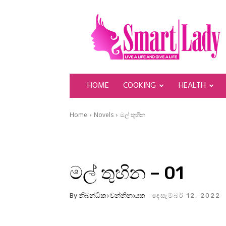
SmartLady
HOME
COOKING
HEALTH
Home
Novels
මල් තුහින
මල් තුහින – 01
By
නිබන්ධිකා වන්නිනායක
දෙසැම්බර් 12, 2022