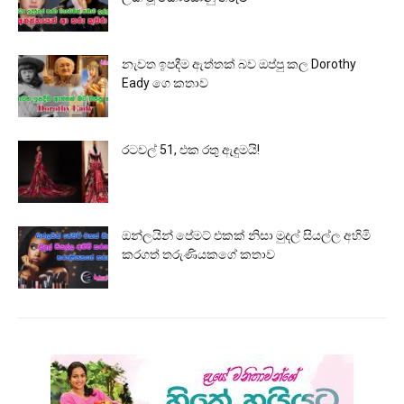
නැවත ඉපදීම ඇත්තක් බව ඔප්පු කල Dorothy
Eady ගෙ කතාව
රටවල් 51, එක රතු ඇඳුමයි!
ඔන්ලයින් පේමට් එකක් නිසා මුදල් සියල්ල අහිමි
කරගත් තරුණියකගේ කතාව