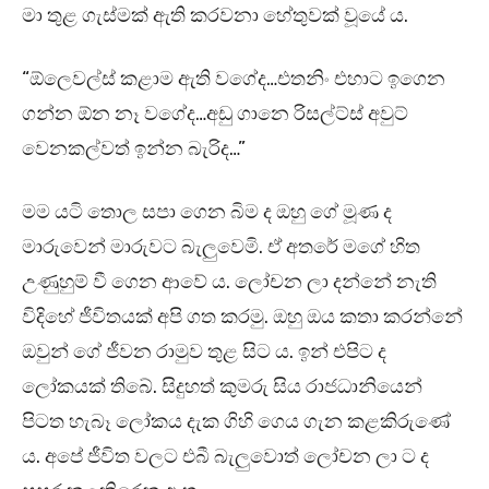
මා තුළ ගැස්මක් ඇති කරවනා හේතුවක් වූයේ ය.
“ඕලෙවල්ස් කළාම ඇති වගේද…එතනිං එහාට ඉගෙන
ගන්න ඕන නෑ වගේද…අඩු ගානෙ රිසල්ට්ස් අවුට්
වෙනකල්වත් ඉන්න බැරිද…”
මම යටි තොල සපා ගෙන බිම ද ඔහු ගේ මූණ ද
මාරුවෙන් මාරුවට බැලුවෙමි. ඒ අතරේ මගේ හිත
උණුහුම් වී ගෙන ආවේ ය. ලෝචන ලා දන්නේ නැති
විදිහේ ජීවිතයක් අපි ගත කරමු. ඔහු ඔය කතා කරන්නේ
ඔවුන් ගේ ජීවන රාමුව තුළ සිට ය. ඉන් එපිට ද
ලෝකයක් තිබේ. සිදුහත් කුමරු සිය රාජධානියෙන්
පිටත හැබෑ ලෝකය දැක ගිහි ගෙය ගැන කළකිරුණේ
ය. අපේ ජීවිත වලට එබී බැලුවොත් ලෝචන ලා ට ද