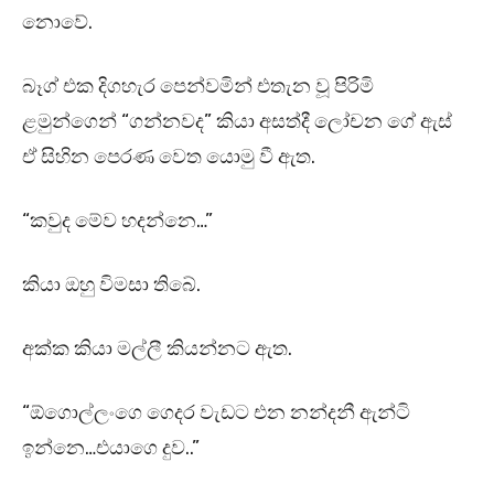
නොවේ.
බෑග් එක දිගහැර පෙන්වමින් එතැන වූ පිරිමි
ළමුන්ගෙන් “ගන්නවද” කියා අසත්දී ලෝචන ගේ ඇස්
ඒ සිහින පෙරණ වෙත යොමු වී ඇත.
“කවුද මේව හදන්නෙ…”
කියා ඔහු විමසා තිබේ.
අක්ක කියා මල්ලී කියන්නට ඇත.
“ඕගොල්ලංගෙ ගෙදර වැඩට එන නන්දනී ඇන්ටි
ඉන්නෙ…එයාගෙ දුව..”