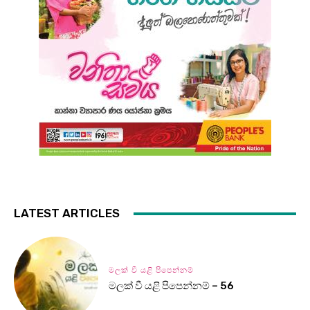
LATEST ARTICLES
මලක් වී යළි පිපෙන්නම්
මලක් වී යළි පිපෙන්නම් – 56