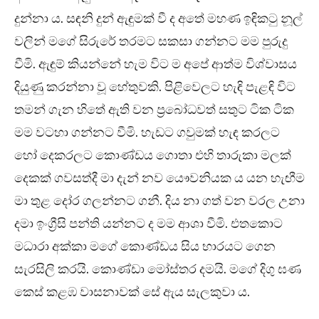
දුන්නා ය. සඳනි දුන් ඇඳුමක් වී ද අතේ මහණ ඉඳිකටු නූල්
වලින් මගේ සිරුරේ තරමට සකසා ගන්නට මම පුරුදු
වීමි. ඇඳුම් කියන්නේ හැම විට ම අපේ ආත්ම විශ්වාසය
දියුණු කරන්නා වූ හේතුවකි. පිළිවෙලට හැඳි පැළඳි විට
තමන් ගැන හිතේ ඇති වන ප්‍රබෝධවත් සතුට ටික ටික
මම වටහා ගන්නට වීමි. හැඩට ගවුමක් හැඳ කරලට
හෝ දෙකරලට කොණ්ඩය ගොතා එහි තාරුකා මලක්
දෙකක් ගවසත්දී මා දැන් නව යෞවනියක ය යන හැඟීම
මා තුළ දෝර ගලන්නට ගනී. දිය නා ගත් වන වරල උනා
දමා ඉංග්‍රීසි පන්ති යන්නට ද මම ආශා වීමි. එතකොට
මධාරා අක්කා මගේ කොණ්ඩය සිය භාරයට ගෙන
සැරසිලි කරයි. කොණ්ඩා මෝස්තර දමයි. මගේ දිගු ඝණ
කෙස් කළඹ වාසනාවක් සේ ඇය සැලකුවා ය.