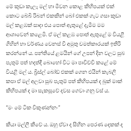
මේ කුඩා කැලෑ මල් හා මීවන කොළ කිහිපයක් එක්
කොට බේබි රිබන් එකකින් බෝ එකක් ගැට ගසා කුඩා
මල් කළඹක් සාදා එය පොත් ඇතුළේ දැමීම මම
ආශාවෙන් කළෙමි. ඒ මල් කළඹ පොත් ඇතුළේ ම වියළී
ගිහින් හා වර්ණය වෙනස් වී අමුතු චමත්කාරයක් ඉතිරි
කරන්නේ ය. පන්තියේ ළමයින් ගේ උපන් දින වලට සුබ
පැතුම් පත් හදත්දී බොහෝ විට මා පාවිච්චි කළේ මේ
වියළි මල් ය. බ්‍රිස්ල් බෝඩ් එකක් ගෙන එයින් කැබලි
කපා ඒ මල් අලවා සුබ පැතුම් පත් කිහිපයක් ද බුක් මාක්
කිහිපයක් ද මා සැකසූවේ දවස ගෙවා ගනු වස් ය.
“මං මේ ටික විකුණන්නං”
කියා මල්ලී කීවේ ය. ඔහු ඒවා ද සිහින පෙරණ දෙකක් ද