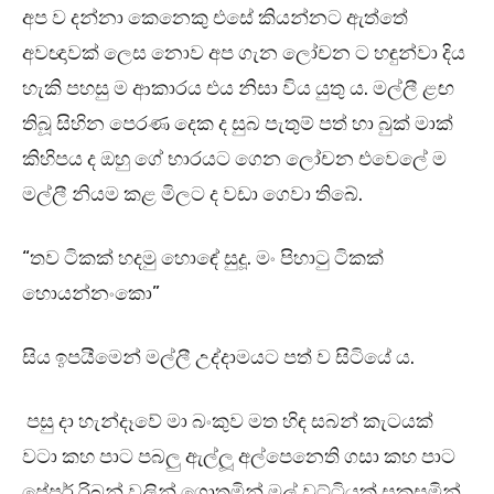
අප ව දන්නා කෙනෙකු එසේ කියන්නට ඇත්තේ
අවඥාවක් ලෙස නොව අප ගැන ලෝචන ට හඳුන්වා දිය
හැකි පහසු ම ආකාරය එය නිසා විය යුතු ය. මල්ලී ළඟ
තිබූ සිහින පෙරණ දෙක ද සුබ පැතුම් පත් හා බුක් මාක්
කිහිපය ද ඔහු ගේ භාරයට ගෙන ලෝචන එවෙලේ ම
මල්ලී නියම කළ මිලට ද වඩා ගෙවා තිබේ.
“තව ටිකක් හදමු හොඳේ සුදූ. මං පිහාටු ටිකක්
හොයන්නංකො”
සිය ඉපයීමෙන් මල්ලී උද්දාමයට පත් ව සිටියේ ය.
පසු දා හැන්දෑවේ මා බංකුව මත හිඳ සබන් කැටයක්
වටා කහ පාට පබලු ඇල්ලූ අල්පෙනෙති ගසා කහ පාට
පේපර් රිබන් වලින් ගොතමින් මල් වට්ටියක් සකසමින්