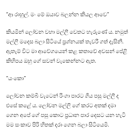
“ආ රාහුල්. මං මේ ඔයාව බලන්න කියල ආවෙ”
කියමින් ලෝචන වහා මල්ලී වෙතට හැරුණේ ය. නමුත්
මල්ලී මදෙස බලා සිටියේ ප්‍රශ්නයක් තැවරී ගත් දෑසිනි.
ඇතැම් විට මා ආවේගයෙන් කළ කතාවේ අවසන් පේළි
කිහිපය ඔහු ගේ සවන් වැකෙන්නට ඇත.
“යංකො”
ලෝචන කම්බි වැටෙන් රිංගා පාරට ගිය පසු මල්ලී ද
එසේ කළේ ය. ලෝචන මල්ලි ගේ කරට අතක් දමා
ගෙන අපේ ගේ පසු කොට ප්‍රධාන පාර දෙසට යන හැටි
මම සංකාව පිරි හිතක් දරා ගෙන බලා සිටියෙමි.