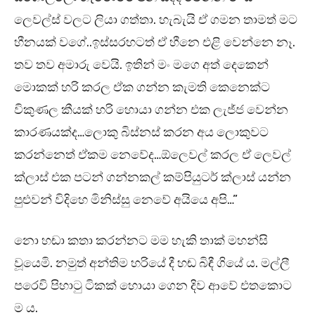
ලෙවල්ස් වලට ලියා ගත්තා. හැබැයි ඒ ගමන තාමත් මට
හීනයක් වගේ..ඉස්සරහටත් ඒ හීනෙ එළි වෙන්නෙ නෑ.
තව තව අමාරු වෙයි. ඉතින් මං මගෙ අත් දෙකෙන්
මොකක් හරි කරල ඒක ගන්න කැමති කෙනෙක්ට
විකුණල කීයක් හරි හොයා ගන්න එක ලැජ්ජ වෙන්න
කාරණයක්ද…ලොකු බිස්නස් කරන අය ලොකුවට
කරන්නෙත් ඒකම නෙවේද…ඕලෙවල් කරල ඒ ලෙවල්
ක්ලාස් එක පටන් ගන්නකල් කම්පියුටර් ක්ලාස් යන්න
පුළුවන් විදිහෙ මිනිස්සු නෙවේ අයියෙ අපි…”
නො හඬා කතා කරන්නට මම හැකි තාක් මහන්සි
වූයෙමි. නමුත් අන්තිම හරියේ දී හඬ බිඳී ගියේ ය. මල්ලී
පරෙවි පිහාටු ටිකක් හොයා ගෙන දිව ආවේ එතකොට
ම ය.