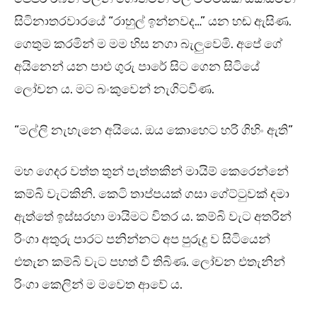
සිටිනාතරවාරයේ “රාහුල් ඉන්නවද…” යන හඬ ඇසිණ.
ගෙතුම කරමින් ම මම හිස නගා බැලුවෙමි. අපේ ගේ
අයිනෙන් යන පාළු ගුරු පාරේ සිට ගෙන සිටියේ
ලෝචන ය. මට බංකුවෙන් නැගිටවිණ.
“මල්ලි නැහැනෙ අයියෙ. ඔය කොහෙට හරි ගිහිං ඇති”
මහ ගෙදර වත්ත තුන් පැත්තකින් මායිම් කෙරෙන්නේ
කම්බි වැටකිනි. කෙටි තාප්පයක් ගසා ගේට්ටුවක් දමා
ඇත්තේ ඉස්සරහා මායිමට විතර ය. කම්බි වැට අතරින්
රිංගා අතුරු පාරට පනින්නට අප පුරුදු ව සිටියෙන්
එතැන කම්බි වැට පහත් වී තිබිණ. ලෝචන එතැනින්
රිංගා කෙලින් ම මවෙත ආවේ ය.