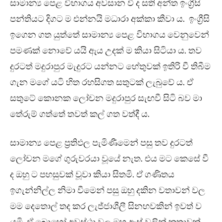
සාමාන්‍ය පෙළ විභාගය අවසාන වී ද සති අන්ත ඉංග්‍රීසි
පන්තියට දිගට ම එන්නයි මධාරා අක්කා කීවා ය. ඉංග්‍රීසි
ඉගෙන ගත යුත්තේ සාමාන්‍ය පෙළ විභාගය වෙනුවෙන්
පමණක් නොවේ යයි ඇය උදක් ම කියා සිටියා ය. තව
දුරටත් මදුරාපුර මැදුරට යන්නට හේතුවක් ඉතිරි වී තිබීම
ගැන මගේ යටි හිත රහසිගත සතුටක් ලැබුවේ ය. ඒ
සතුටේ කොනක ලෝචන මදුරාපුර සැඟවී සිටි බව මා
තේරුම් ගත්තේ තවත් කල් ගත වත්දී ය.
සාමාන්‍ය පෙළ ප්‍රතිඵල පැමිණීමෙන් පසු තව දුරටත්
ලෝචන මගේ ගුරුවරයා වූයේ නැත. එය මට කෙසේ වී
ද ඔහු ට පහසුවක් වූවා කියා සිතමි. ඒ ගණිතය
ඉගැන්නිල්ල නිමා වීමෙන් පසු ඔහු දකින වතාවන් වල
මම දෙතොල් තද කර ලැජ්ජාශීලී සිනහවකින් ඉවත් ව