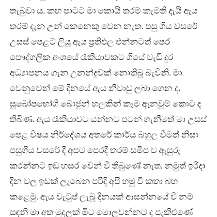
තැබුවා ය. කහ පාටට මා කොයි තරම් කැමති දැයි ඇය
තරම් දැන උන් කෙනෙකු වෙන නැත. පසු ගිය වසරේ
උසස් පෙළට ලියූ ඇය ප්‍රතිඵල එන්නටත් පෙර
පෞද්ගලික අංශයේ රැකියාවකට ගියේ වැඩි දුර
අධ්‍යාපනය ගැන උනන්දුවක් නොතිබූ බැවිනි. මා
වෙනුවෙන් මේ දිනයේ ඇය නිවාඩු ලබා ගෙන ද,
සුඛෝපභෝගී බොජුන් හලකින් කෑම ඇනවුම් කොට ද
තිබිණ. ඇය රැකියාවට යන්නට පටන් ගැනීමත් මා උසස්
පෙළ විෂය නිර්දේශය අතරේ කාර්ය බහුල වීමත් නිසා
පසුගිය වසරේ දී අපට පෙරදී තරම් සමීප ව ඇසුරු
කරන්නට ඉඩ හසර වෙන් වී තිබුණේ නැත. නමුත් ඉරිදා
දින වල ඉඩක් ලැබෙන පරිදි අපි හමු වී කතා බහ
කළෙමු. ඇය වැටුප් ලැබූ දිනයක් ආසන්නයේ වී නම්
සඳනි මා අත මුදලක් මිට මොලවන්නට ද පැකිළුණේ