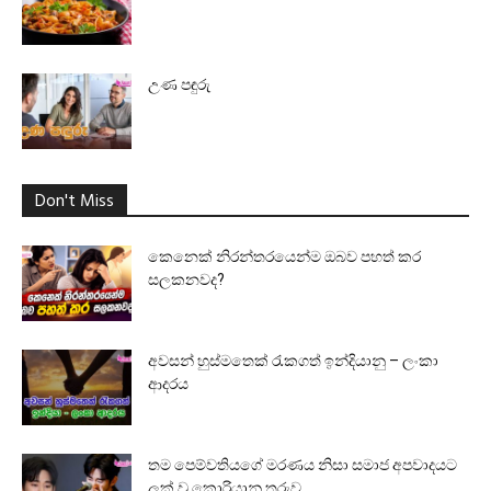
උණ පඳුරු
Don't Miss
කෙනෙක් නිරන්තරයෙන්ම ඔබව පහත් කර
සලකනවද?
අවසන් හුස්මතෙක් රැකගත් ඉන්දියානු – ලංකා
ආදරය
තම පෙම්වතියගේ මරණය නිසා සමාජ අපවාදයට
ලක් වූ කොරියානු තරුව