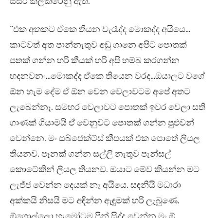
සසර කලකිරෙනු ඇත.
“එක අතකට ඒකෙ තියන වැරැද්ද මොකද්ද අයියෙ…
කාටවත් අත පාන්නැතුව අඩු ගානෙ අපිට පොතක්
පතක් ගන්න හරි කීයක් හරි අපි හම්බ කරගන්න
හදනවනං…මොකද්ද ඒකෙ තියෙන වරද…ඔයාලට වගේ
ඕන හැම දේම ඒ ඕන වෙන වෙලාවටම අපේ අතට
ලැබෙන්නෑ. සමහර වෙලාවට පොතක් ඉවර වෙලා සති
ගාණක් ගියාමයි ඒ වෙනුවට පොතක් ගන්න පුළුවන්
වෙන්නෙ. මං සබ්ජෙක්ට්ස් කීපයක් එක පොතේ ලියල
තියනව. පෑනක් ගන්න සල්ලි නැතුව පැන්සල්
කොටේකින් ලියල තියනව. ඔයාට මේව කියන්න මට
ලැජ්ජ වෙන්න දෙයක් නෑ අයියෙ. සඳනියි මධාරා
අක්කයි නිසයි මට අඳින්න ඇඳුමක් හරි ලැබුණෙ.
ඕගොල්ලො හැමෝටම පින් සිද්ද වෙන්න මං ඕ