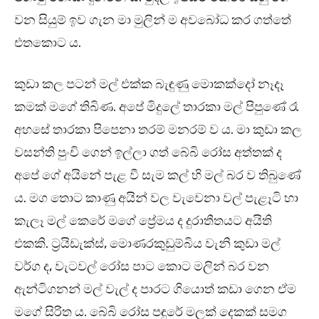
වන සියුම් ඉව ගැන මා මුලින් ම අවබෝධ කර ගත්තේ
එතකොට ය.
කුඩා කල පටන් මල් එක්ක බැඳුණු මොකක්දෝ නෑදෑ
කමක් මගේ තිබිණ. අපේ මිදුලේ තාරකා මල් පිපුණේ රෑ
අහසේ තාරකා පිපෙනා තරම් මනරම් ව ය. මා කුඩා කල
වසන්ති පුංචි ගෙන් ඉල්ලා ගත් බේබි රෝස අත්තක් ද
අපේ ගේ අයිනේ පැළ වී සැම කල් හි මල් බර ව තිබුණේ
ය. මග තොට කාණු අයින් වල වැවෙනා වල් පැළෑටි හා
කැලෑ මල් කෙරේ මගේ ප්‍රේමය ද දුරාතීතයට අයිති
එකකි. ට්‍රයිඩැක්ස්, මොණරකුඩුම්බිය වැනි කුඩා මල්
වර්ග ද, වැටවල් රෝස පාට කොට මලින් බර වන
ඇන්ටිගනන් මල් වැල් ද පාරට ගියොත් කඩා ගෙන ඒම
මගේ සිරිත ය. බේබි රෝස පඳුරේ මලක් දෙකක් සමග