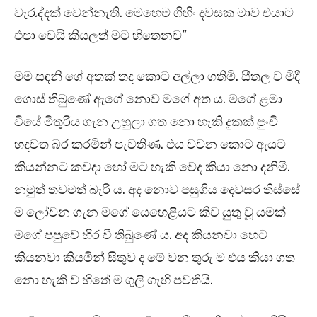
වැරැද්දක් වෙන්නැති. මෙහෙම ගිහිං දවසක මාව එයාට
එපා වෙයි කියලත් මට හිතෙනව”
මම සඳනි ගේ අතක් තද කොට අල්ලා ගතිමි. සීතල ව මිදී
ගොස් තිබුණේ ඇගේ නොව මගේ අත ය. මගේ ළමා
වියේ මිතුරිය ගැන උහුලා ගත නො හැකි දුකක් පුංචි
හදවත බර කරමින් පැවතිණ. එය වචන කොට ඇයට
කියන්නට කවදා හෝ මට හැකි වේද කියා නො දනිමි.
නමුත් තවමත් බැරි ය. අද නොව පසුගිය දෙවසර තිස්සේ
ම ලෝචන ගැන මගේ යෙහෙළියට කිව යුතු වූ යමක්
මගේ පපුවේ හිර වී තිබුණේ ය. අද කියනවා හෙට
කියනවා කියමින් සිතුව ද මේ වන තුරු ම එය කියා ගත
නො හැකි ව හිතේ ම ගුලි ගැහී පවතියි.