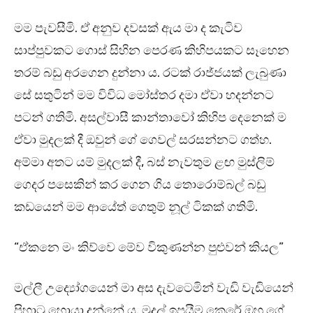
මම පැවසීමි. ඒ අනුව දවසක් ඇය මා ද කැටිව
සාප්පුවකට ගොස් සිහින පෙරණ කිහිපයකට සෑහෙන
තරම් බඩු අරගෙන දුන්නා ය. රටක් රාජ්ජයක් ලැබුණා
සේ සතුටින් මම විවිධ මෝස්තර දමා ඒවා හදන්නට
පටන් ගතිමි. අසල්වාසී කාන්තාවෝ කිහිප දෙනෙක් ම
ඒවා මුදලක් දී ඔවුන් ගේ ගෙවල් සරසන්නට ගත්හ.
අම්මා අතට යම් මුදලක් දී, බස් නැවතුම ළඟ මුස්ලිම්
ගෙදර පසෙකින් කර ගෙන ගිය තොරොම්බල් බඩු
කඩයෙන් මම ආයේත් ගෙතුම් නූල් ටිකක් ගතිමි.
“ඒකනෙ මං කිව්වෙ මේව විකුණන්න පුළුවන් කියල”
මල්ලී උද්‍යෝගයෙන් මා අස දැවටෙමින් වැඩි වැඩියෙන්
පිහාටු හොයා දුන්නේ ය. මුදල් ඉපයීම කෙරේ ඔහු ගේ