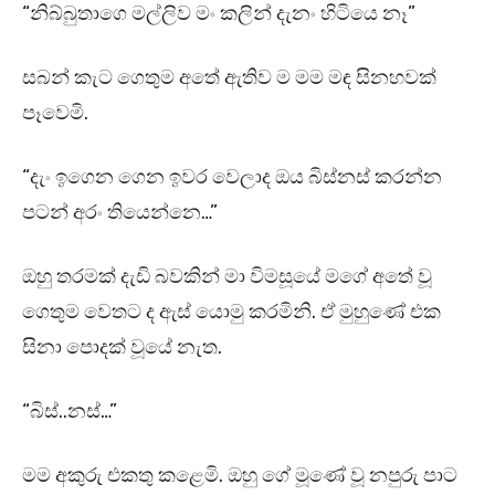
“නිබ්බුතාගෙ මල්ලිව මං කලින් දැනං හිටියෙ නෑ”
සබන් කැට ගෙතුම අතේ ඇතිව ම මම මඳ සිනහවක්
පෑවෙමි.
“දැං ඉගෙන ගෙන ඉවර වෙලාද ඔය බිස්නස් කරන්න
පටන් අරං තියෙන්නෙ…”
ඔහු තරමක් දැඩි බවකින් මා විමසූයේ මගේ අතේ වූ
ගෙතුම වෙතට ද ඇස් යොමු කරමිනි. ඒ මුහුණේ එක
සිනා පොදක් වූයේ නැත.
“බිස්..නස්…”
මම අකුරු එකතු කළෙමි. ඔහු ගේ මූණේ වූ නපුරු පාට