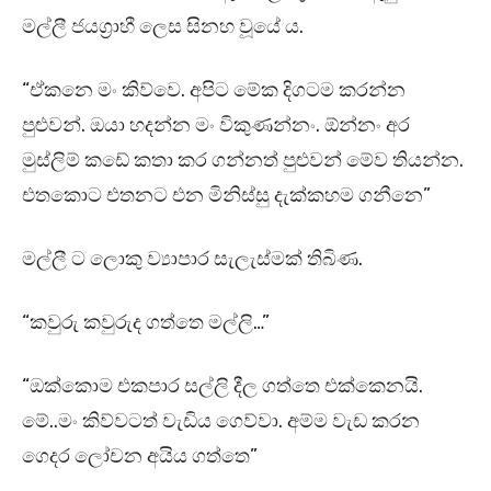
මල්ලී ජයග්‍රාහී ලෙස සිනහ වූයේ ය.
“ඒකනෙ මං කිව්වෙ. අපිට මේක දිගටම කරන්න
පුළුවන්. ඔයා හදන්න මං විකුණන්නං. ඕන්නං අර
මුස්ලිම් කඩේ කතා කර ගන්නත් පුළුවන් මේව තියන්න.
එතකොට එතනට එන මිනිස්සු දැක්කහම ගනීනෙ”
මල්ලී ට ලොකු ව්‍යාපාර සැලැස්මක් තිබිණ.
“කවුරු කවුරුද ගත්තෙ මල්ලි…”
“ඔක්කොම එකපාර සල්ලි දීල ගත්තෙ එක්කෙනයි.
මේ..මං කිව්වටත් වැඩිය ගෙව්වා. අම්ම වැඩ කරන
ගෙදර ලෝචන අයිය ගත්තෙ”