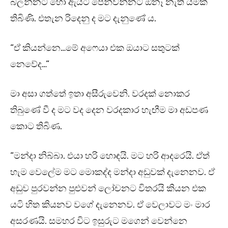
බලන්නට හෝ ඇයට පෙන්වන්නට ඕනෑ නැති යමක්
තිබිණි. එතැන රිදෙනු ද මට දැනුණේ ය.
“ඒ කියන්නෙ…මේ අෆෙයා එක ඔයාට සතුටක්
නෙවේද…”
මා අසා ගත්තේ ඉතා අසීරුවෙනි. වරදක් නොකර
තිබුණේ වී ද මට වද දෙන වරදකාර හැඟීම මා අඩපණ
කොට තිබිණ.
“මන්දා නිබ්බා. එයා හරි හොඳයි. මට හරි ආදරෙයි. ඒත්
හැම වෙලේම මට මොකද්ද මන්දා අඩුවක් දැනෙනව. ඒ
අඩුව පුරවන්න පුළුවන් ලෝචනට විතරයි කියන එක
යටි හිත කියනව වගේ දැනෙනව. ඒ වෙලාවට මං මාර
අසරණයි. සමහර විට ඉසුරුට මගෙන් වෙන්නෙ