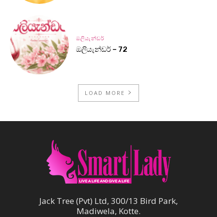
ඔලියැන්ඩර්
ඔලියැන්ඩර් – 72
LOAD MORE
Jack Tree (Pvt) Ltd, 300/13 Bird Park,
Madiwela, Kotte.