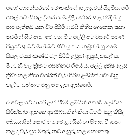
මගේ අභ්‍යන්තරයේ මොකක්දෝ කැළඹුමක් සිදු විය. යටි
පතුල් පවා සීතල වූයේ ය. මල්ලී විස්තර කළ පරිදි ඔහු
පාර පැත්තට යන විට පිරිමි ළමයි කිහිප දෙනෙකු කතා
කරමින් සිට ඇත. මේ වන විට මල්ලී අට වසරේ පමණ
සිසුවෙකු බව මා ඔබට කිව යුතු ය. නමුත් ඔහු ගමේ
සියලු වයස් ඛාණ්ඩ වල පිරිමි ළමුන් ඇසුරු කළේ ය.
පිට්ටනි වල ක්‍රිකට් ගසන්නට ගියේ ය. මල්ලී දක්ෂ ලෙස
ක්‍රීඩා කළ නිසා වයසින් වැඩි පිරිමි ළමයින් පවා ඔහු
කැටිව යන්නට එනු මම දැක ඇත්තෙමි.
ඒ වෙලාවේ පාරේ උන් පිරිමි ළමයින් අතරේ ලෝචන
සිටින්නට ඇත්තේ අහම්බයකින් කියා සිතමි. ඔහු කිසිදු
බේධයකින් තොර ව ගමේ ළමයින් හා සිනහ වී කතා
කළ ද වැඩිපුර මිතුරු නඩ ඇසුරු කළ කෙනෙකු