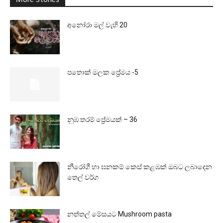
More Stories
අනෝරා මල් වැහි 20
පතොක් මලක ප්‍රේමය -5
නුඹ තරම් ප්‍රේමයක් – 36
නීරෝගී හා ඝනකම් කෙස් කළඹක් ඔබට ලබාදෙන
තෙල් වර්ග
නත්තල් මේසයට Mushroom pasta