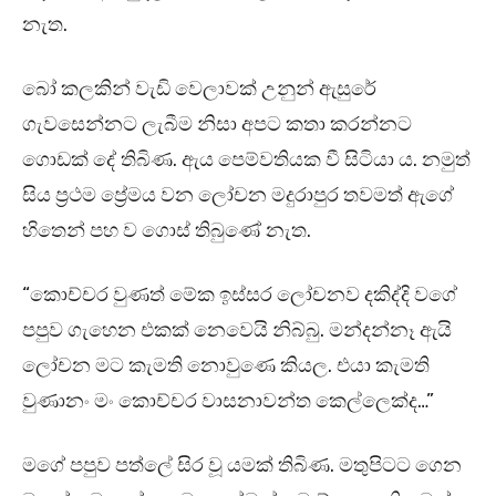
නැත.
බෝ කලකින් වැඩි වෙලාවක් උනුන් ඇසුරේ
ගැවසෙන්නට ලැබීම නිසා අපට කතා කරන්නට
ගොඩක් දේ තිබිණ. ඇය පෙම්වතියක වී සිටියා ය. නමුත්
සිය ප්‍රථම ප්‍රේමය වන ලෝචන මදුරාපුර තවමත් ඇගේ
හිතෙන් පහ ව ගොස් තිබුණේ නැත.
“කොච්චර වුණත් මේක ඉස්සර ලෝචනව දකිද්දි වගේ
පපුව ගැහෙන එකක් නෙවෙයි නිබ්බු. මන්දන්නෑ ඇයි
ලෝචන මට කැමති නොවුණෙ කියල. එයා කැමති
වුණානං මං කොච්චර වාසනාවන්ත කෙල්ලෙක්ද…”
මගේ පපුව පත්ලේ සිර වූ යමක් තිබිණ. මතුපිටට ගෙන