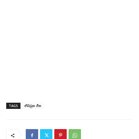
TAGS
නිබ්බුත ගීත