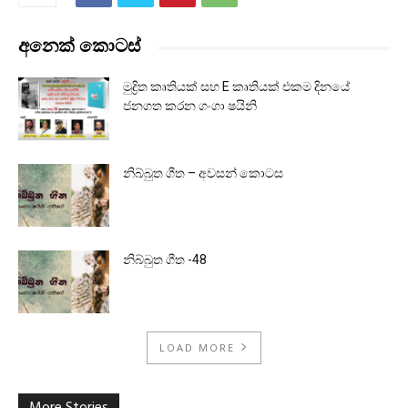
අනෙක් කොටස්
මුද්‍රිත කෘතියක් සහ E කෘතියක් එකම දිනයේ
ජනගත කරන ගංගා ෂයිනි
නිබ්බුත ගීත – අවසන් කොටස
නිබ්බුත ගීත -48
LOAD MORE