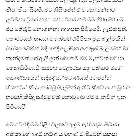
යමි. ඒ බොහෝ අවස්ථා වල ඔහු ඇස් වලින් කතාවක්
කීවා කියා සිතමි. මට කිසි සේත් ඒ වටහා ගන්නට
උවමනා වූයේ නැත. නො එසේ නම් මම හිතා මතා ම
එය තේරුම් නොගන්නා අදහසක සිටියෙමි. ලැජ්ජාවත්,
ගෞරවයත්, හෘදයාංගම බවත් රැඳි සිනා මුසු බැල්මකින්
මා ඔහු වෙතින් මිදී යත්දී ලෝචන ගේ ඇස් බැල්මෙහි මා
කාන්දමක් සේ ඇලී උන් බව නම් මම මැනවින් වටහා
ගෙන සිටියෙමි. සමහර වෙලාවක ඔහු යන්තම් මගේ
කොණ්ඩයෙන් ඇද්දේ ය. “මට ණයක් ගෙවන්න
තියනවා” කියා තරවටු බැල්මක් ඇතිව කීවේ ය. නමුත් ඒ
හඬෙහි කිසිදු තරවටුවක් නොවූ බව මම මැනවින් දැන
සිටියෙමි.
මේ වෙත්දී මම පිළිවෙලකට ඇඳුම් ඇන්දෙමි. මධාරා
අක්කා ගේ ඇඳුම් නම් ඇය මහණ මැෂිමෙන් සකසා