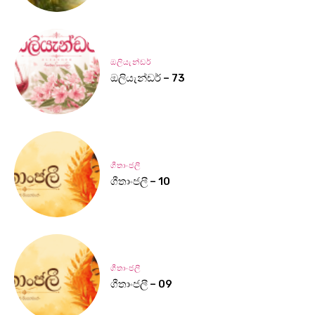
ඔලියැන්ඩර්
ඔලියැන්ඩර් – 73
ගීතාංජලී
ගීතාංජලී – 10
ගීතාංජලී
ගීතාංජලී – 09