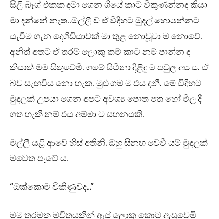
සිලි බෑග් එකක දමා ගෙන ගියේ කාට විකුණන්නද කියා
මා දන්නේ නැත..මල්ලී ව ඒ විදිහට මුදල් හොයන්නට
යැවීම ගැන දෙගිඩියාවක් මා තුළ නොවූවා ම නොවේ.
අනිත් අතට ඒ තරම් ලොකු කම් කාට නම් පාන්න ද
කියාත් මම සිතුවෙමි. ගමේ සිටිනා දිළිඳු ම පවුල අප ය. ඒ
බව සැඟවිය නො හැක. මුළු ගම ම එය දනී. මේ විදිහට
මුදලක් උපයා ගෙන අපට අවශ්‍ය පොත පත හෝ මිල දී
ගත හැකි නම් එය අම්මා ට සහනයකි.
මල්ලී යළි ආවේ හිස් අතිනි. ඔහු සිනහ වෙවී යම් මුදලක්
මවෙත පෑවේ ය.
“ඔක්කොම විකිණුවද…”
මම තරමක මවිතයකින් ඇස් ලොකු කොට ඇසුවෙමි.