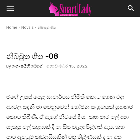
Home
Novels
නිබ්බුත ගීත
නිබ්බුත ගීත -08
By
ගංගා ෂයිනි ගමගේ
නොවැම්බර් 15, 2022
මගේ උසස් පෙළ සාමාර්ථය නිමිති කොට ගෙන එදා
දහවල සඳනි මා වෙනුවෙන් භෝජන සංග්‍රහයක් සූදානම්
කොට තිබිණි. ඒ ඇගේ නිවසේ දී ය. කහ පාට මල් දමා
සැකසූ මල් කළඹක් දී මා සිප වැළඳ පිළිගත් ඇය, කහ
පාට දැවටුම් කඩදාසියකින් එතූ තිළිණයක් ද මා අත