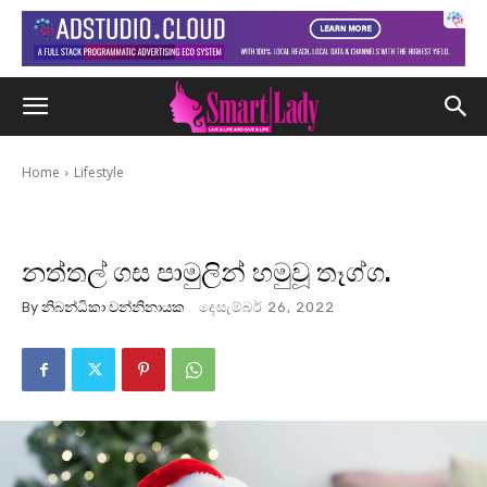
Home
Lifestyle
නත්තල් ගස පාමුලින් හමුවූ තෑග්ග.
By
නිබන්ධිකා වන්නිනායක
දෙසැම්බර් 26, 2022