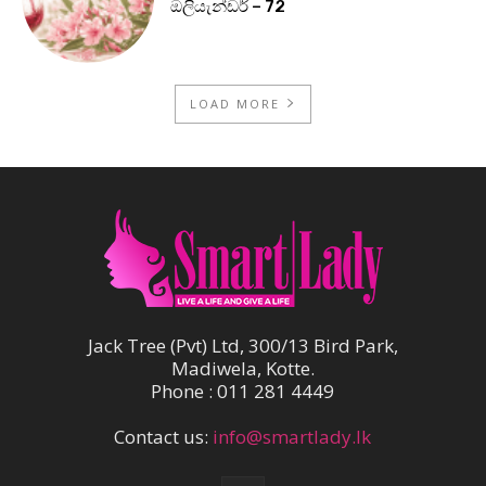
ඔලියැන්ඩර් – 72
LOAD MORE
Jack Tree (Pvt) Ltd, 300/13 Bird Park,
Madiwela, Kotte.
Phone : 011 281 4449
Contact us:
info@smartlady.lk