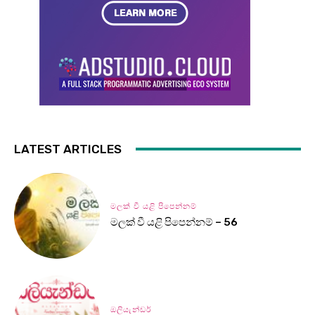
LATEST ARTICLES
මලක් වී යළි පිපෙන්නම්
මලක් වී යළි පිපෙන්නම් – 56
ඔලියැන්ඩර්