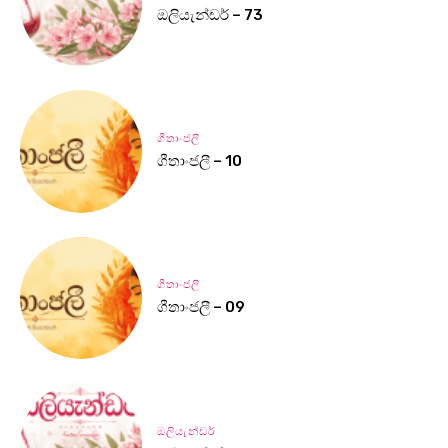
ඔලියැන්ඩර් – 73
ගීතාංජලී
ගීතාංජලී – 10
ගීතාංජලී
ගීතාංජලී – 09
ඔලියැන්ඩර්