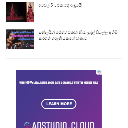
රටවල් 51, එක රතු ඇඳුමයි!
ඔන්ලයින් පේමට් එකක් නිසා මුදල් සියල්ල අහිමි
කරගත් තරුණියකගේ කතාව