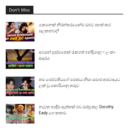
Don't Miss
කෙනෙක් නිරන්තරයෙන්ම ඔබව පහත් කර
සලකනවද?
අවසන් හුස්මතෙක් රැකගත් ඉන්දියානු – ලංකා
ආදරය
තම පෙම්වතියගේ මරණය නිසා සමාජ අපවාදයට
ලක් වූ කොරියානු තරුව
නැවත ඉපදීම ඇත්තක් බව ඔප්පු කල Dorothy
Eady ගෙ කතාව