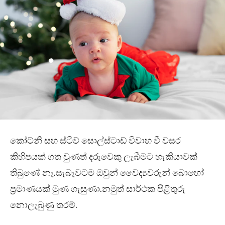
කෝට්නි සහ ස්ටීව් සොල්ස්ටාඩ් විවාහ වී වසර
කිහිපයක් ගත වුණත් දරුවෙකු ලැබීමට හැකියාවක්
තිබුණේ නෑ.සැබෑවටම ඔවුන් වෛද්‍යවරුන් බොහෝ
ප්‍රමාණයක් මුණ ගැසුණා.නමුත් සාර්ථක පිළිතුරු
නොලැබුණු තරම්.