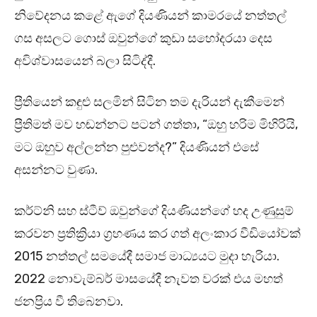
නිවේදනය කළේ ඇගේ දියණියන් කාමරයේ නත්තල්
ගස අසලට ගොස් ඔවුන්ගේ කුඩා සහෝදරයා දෙස
අවිශ්වාසයෙන් බලා සිටිද්දී.
ප්‍රීතියෙන් කඳුළු සලමින් සිටින තම දැරියන් දැකීමෙන්
ප්‍රීතිමත් මව හඬන්නට පටන් ගත්තා, “ඔහු හරිම මිහිරියි,
මට ඔහුව අල්ලන්න පුළුවන්ද?” දියණියන් එසේ
අසන්නට වුණා.
කර්ට්නි සහ ස්ටීව් ඔවුන්ගේ දියණියන්ගේ හද උණුසුම්
කරවන ප්‍රතික්‍රියා ග්‍රහණය කර ගත් අලංකාර වීඩියෝවක්
2015 නත්තල් සමයේදී සමාජ මාධ්‍යයට මුදා හැරියා.
2022 නොවැම්බර් මාසයේදී නැවත වරක් එය මහත්
ජනප්‍රිය වී තිබෙනවා.