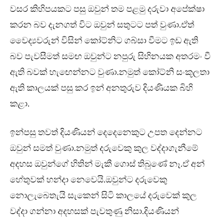
වසර කිහිපයකට පසු ඔවුන් තම පළමු දරුවා අපේක්ෂා
කරන බව දැනගත් විට ඔවුන් සතුටට පත් වුණා.ඒත්
වෛද්‍යවරුන් විසින් කෝට්නිට ගබ්සා වීමට ඉඩ ඇති
බව පැවසීමත් සමඟ ඔවුන්ට නපුරු සිහිනයක අතරමං වී
ඇති බවක් හැඟෙන්නට වුණා.නමුත් කෝට්නි සංකූලතා
ඇති කාලයක් පසු කර ඉන් අනතුරුව දියණියක බිහි
කළා.
ඉන්පසු තවත් දියණියන් දෙදෙනෙකුට උපත දෙන්නට
ඔවුන් සමත් වුණා.නමුත් දරුවෙකු කුල වද්දාගැනීමේ
අදහස ඔවුන්ගේ හිතින් මැකී ගොස් තිබුණේ නෑ.ඒ අන්
හේතුවක් හන්දා නෙවෙයි.ඔවුන්ට දරුවෙකු
නොලැබෙතැයි සැකෙන් සිටි කාලයේ දරුවෙක් කුල
වද්දා ගන්නා අදහසක් පැවතුණු නිසා.දියණියන්