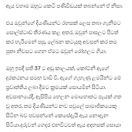
ඇය වහාම ඔහුට කෙටි පණිවිඩයක් තබන්නේ ඒ නිසා.
එය ඔවුන්ගේ දියණියන්ට රහසක් ලෙස තබා ගැනීමට
සොල්ස්ටාඩ් තීරණය කළ අතර, ඔවුන් පාසලට පිටත්
කර හැරීමෙන් පසු, ලේඛන කටයුතු අවසන් කර තම
පුතා නිවසට ගෙන ඒමට ඔවුන් රෝහලට ගියා.
ඔහු ඉපදී සති 37 ට අඩු කාලයක්, කෝට්නි ඇගේ
දුරකථනය සමඟ වාඩි වී, ඇගේ ගැහැණු ළමයින්ට මේ
ප්‍රවෘත්තිය ලබා දීමට ක්‍රමයක් සොයමින් සිටියා.
අවසානයේදී, ඇසිපිය හෙලන මොහොතට පැයක් ගත
වූ අතර, තම දියණියන්ට නව පවුලේ සාමාජිකයෙකු
සිටින බව පවසන්නේ කෙසේදැයි ඇය නොදැන
සිටියා.දරුවන් ගෙදර එනවිටවත් ඇය අදහසක් සොයා