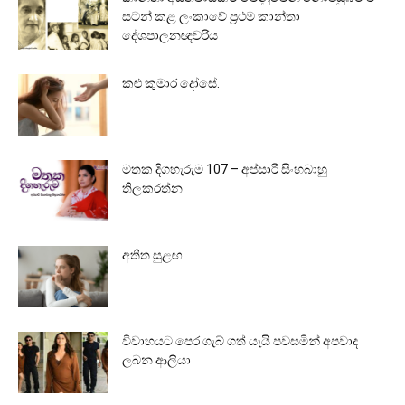
සටන් කළ ලංකාවේ ප්‍රථම කාන්තා
දේශපාලනඥවරිය
කළු කුමාර දෝසේ.
මතක දිගහැරුම 107 – අප්සාරි සිංහබාහු
තිලකරත්න
අතීත සුළඟ.
විවාහයට පෙර ගැබ් ගත් යැයි පවසමින් අපවාද
ලබන ආලියා