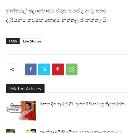
නත්තලේ බලාපොරොත්තුව එසේ උදා වූ අතර
දැරියන්ට තවමත් හොඳම නත්තල ඒ නත්තලයි.
TAGS
Life Stories
Related Articles
මතක දිග හැරුම 21- අප්සාරි සිංහබාහු තිලකරත්න
කාන්තා අයිතිවාසිකම් වෙනුවෙන් නොපසුබට ව