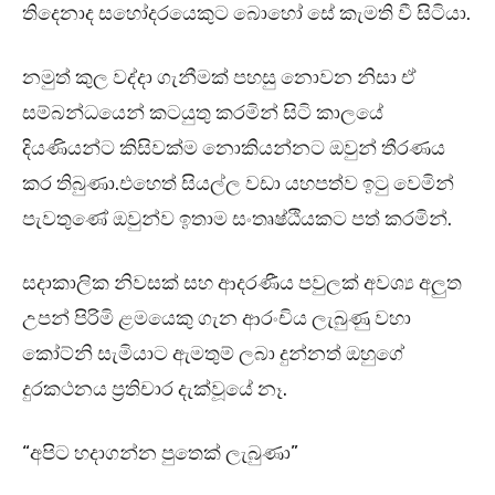
තිදෙනාද සහෝදරයෙකුට බොහෝ සේ කැමති වී සිටියා.
නමුත් කුල වද්දා ගැනීමක් පහසු නොවන නිසා ඒ
සම්බන්ධයෙන් කටයුතු කරමින් සිටි කාලයේ
දියණියන්ට කිසිවක්ම නොකියන්නට ඔවුන් තීරණය
කර තිබුණා.එහෙත් සියල්ල වඩා යහපත්ව ඉටු වෙමින්
පැවතුණේ ඔවුන්ව ඉතාම සංතෘෂ්ඨියකට පත් කරමින්.
සදාකාලික නිවසක් සහ ආදරණීය පවුලක් අවශ්‍ය අලුත
උපන් පිරිමි ළමයෙකු ගැන ආරංචිය ලැබුණු වහා
කෝට්නි සැමියාට ඇමතුම් ලබා දුන්නත් ඔහුගේ
දුරකථනය ප්‍රතිචාර දැක්වූයේ නෑ.
“අපිට හදාගන්න පුතෙක් ලැබුණා”