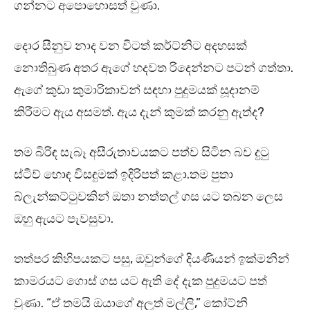
ගන්නට අපොහොසත් වුණා.
දොර සීනුව නාද වන විටත් කර්ට්නිට අදහසක්
නොතිබුණ අතර ඇගේ හදවත රිදෙන්නට පටන් ගත්තා.
ඇගේ කුඩා කුමාරිකාවන් සඳහා පුදුමයක් සූදානම්
කිරීමට ඇය අසමත්. ඇය දැන් කුමක් කරනු ඇත්ද?
තම බිරිඳ සැබෑ අසීරුතාවයකට පත්ව සිටින බව දුටු
ස්ටීව් හොඳ විසඳුමක් ඉදිරිපත් කළා.තම පුතා
බ්ලැන්කට්ටුවකින් ඔතා නත්තල් ගස යට තබන ලෙස
ඔහු ඇයට පැවසුවා.
තත්පර කිහිපයකට පසු, ඔවුන්ගේ දියණියන් ඉක්මනින්
කාමරයට ගොස් ගස යට ඇති දේ දැක පුදුමයට පත්
වුණා. “ඒ තමයි ඔයාගේ අලුත් මල්ලි,” කෝට්නි