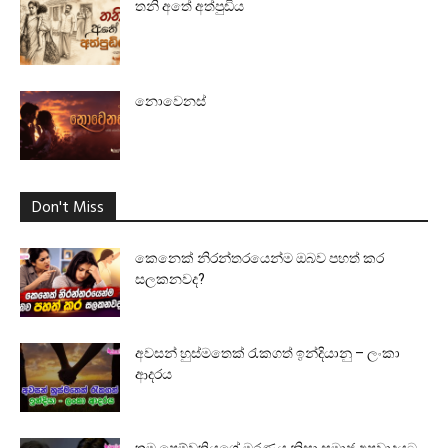
තනි අතේ අත්පුඩිය
නොවෙනස්
Don't Miss
කෙනෙක් නිරන්තරයෙන්ම ඔබව පහත් කර
සලකනවද?
අවසන් හුස්මතෙක් රැකගත් ඉන්දියානු – ලංකා
ආදරය