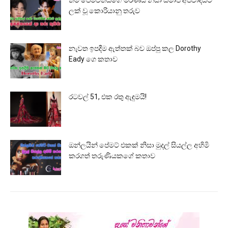
තම පෙම්වතියගේ මරණය නිසා සමාජ අපවාදයට
ලක් වූ කොරියානු තරුව
නැවත ඉපදීම ඇත්තක් බව ඔප්පු කල Dorothy
Eady ගෙ කතාව
රටවල් 51, එක රතු ඇඳුමයි!
ඔන්ලයින් පේමට් එකක් නිසා මුදල් සියල්ල අහිමි
කරගත් තරුණියකගේ කතාව