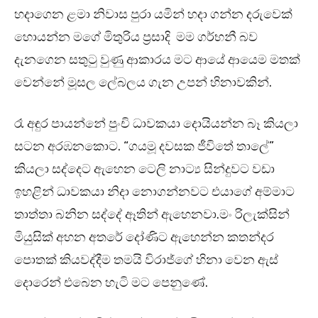
හදාගෙන ළමා නිවාස පුරා යමින් හදා ගන්න දරුවෙක්
හොයන්න මගේ මිතුරිය ප්‍රසාදි මම ගර්භනී බව
දැනගෙන සතුටු වුණු ආකාරය මට ආයේ ආයෙම මතක්
වෙන්නේ මූසල ලේබලය ගැන උපන් හිනාවකින්.
රෑ අඳුර පායන්නේ පුංචි ධාවකයා දොයියන්න බෑ කියලා
සටන අරඹනකොට. “ගයමූ දවසක ජීවිතේ තාලේ”
කියලා සද්දෙට ඇහෙන ටෙලි නාට්‍ය සින්දුවට වඩා
ඉහළින් ධාවකයා නිදා නොගන්නවට එයාගේ අම්මාට
තාත්තා බනින සද්දේ ඈතින් ඇහෙනවා.මං රිලැක්සින්
මියුසික් අහන අතරේ දෝණිට ඇහෙන්න කතන්දර
පොතක් කියවද්දීම තමයි විරාජ්ගේ හිනා වෙන ඇස්
දොරෙන් එබෙන හැටි මට පෙනුණේ.