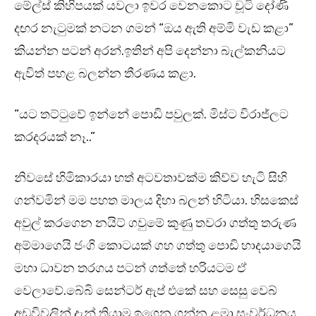
මේල්ස් කිහිපයක් යවලා ඉවර වෙනකොට චූටි දෝණි
දඟර නැටුමක් නටන ගමන් “ඔය ඇති අම්මි වැඩ කළා”
කියන්න පටන් අරන්.ඉතින් අපි දෙන්නා බැල්කනියට
ඇවිත් පහළ බලන්න තීරණය කළා.
“යට තට්ටුවේ ඉන්නේ පොඩි පවුලක්. මිස්ට විරාජ්ලට
කරදරයක් නෑ..”
නිවසේ හිමිකාරයා හත් අටවතාවක්ම කිව්ව හැටි සිහි
ගන්වමින් මම පහත මාලය දිහා බලන් හිටියා. හිසකෙස්
අවුල් කරගෙන නයිට් ගවුමේ කුණු තවරා ගත්තු තරුණ
අම්මාගෙයි ජංගි කොටයක් ගහ ගත්තු පොඩි හාදයාගෙයි
මහා ධාවන තරගය පටන් ගත්තේ හරියටම ඒ
වෙලාවේ.බේබි සෙන්ටර් ඇප් එකේ සහ සෙසු වෙබ්
අඩවිවලින් දැන් තියාම ඉගෙන ගන්න ළමා සංවර්ධනය