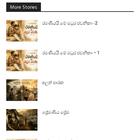
More Stories
රමණීයයි මේ මධුර ජවනිකා -2
රමණීයයි මේ මධුර ජවනිකා – 1
අලුත් පාරක
ප්‍රේමණීය ප්‍රේම