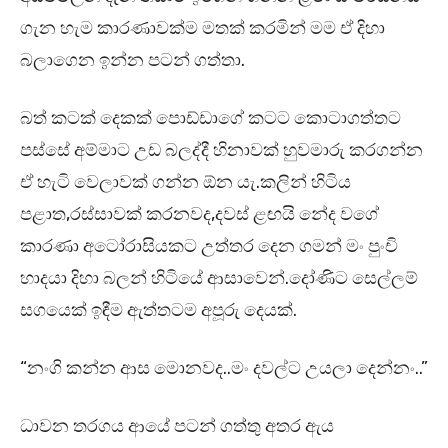
ගැන හැම කාරණාවක්ම මතක් කරමින් මම ඒ දිහා
බලාගෙන ඉන්න පටන් ගත්තා.
බත් කටක් දෙකක් පොඩ්ඩාගේ කටට කොටාගත්තට
පස්සේ අම්මාට උඩ බලද්දී හිනාවක් හුවමාරු කරගන්න
ඒ හැටි වෙලාවක් ගන්න ඕන යැ.කලින් හිටිය
පළාත,රස්සාවක් කරනවද,දවස් ළඟයි නේද වගේ
කාරණා අටෝරාසියකට උත්තර දෙන ගමන් මං පුංචි
හාදයා දිහා බලන් හිටියේ ආසාවෙන්.දෝණිට සෙල්ලම්
සගයෙක් ඉඳීම ඇත්තටම අපූරු දෙයක්.
“නංගි කන්න ආස මොනවද..මං දවල්ට උයලා දෙන්නං..”
ධාවන තරගය ආයේ පටන් ගත්තු අතර ඇය