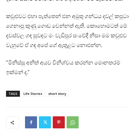
කවුළුවට එහා පැත්තෙන් එන අමුතු ගන්ධය දවල් කපුටා
ගෙනාපු කුණු ගොඩ වෙන්නත් ඇති. කොහොමටත් මේ
දවස්වල ගඳ සුවඳට මං වැඩිපුර සංවේදී නිසා මම කවුළුව
වැහුවේ ඒ ගඳ අපේ ගේ ඇතුළට නොඑන්න.
“මිනිස්සු අනිත් අයව විනිශ්චය කරන්න මොනතරම්
ඉක්මන් ද.”
TAGS
Life Stories
short story