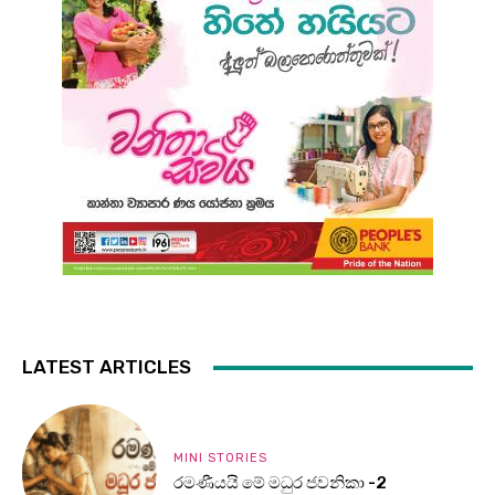
LATEST ARTICLES
MINI STORIES
රමණීයයි මේ මධුර ජවනිකා -2