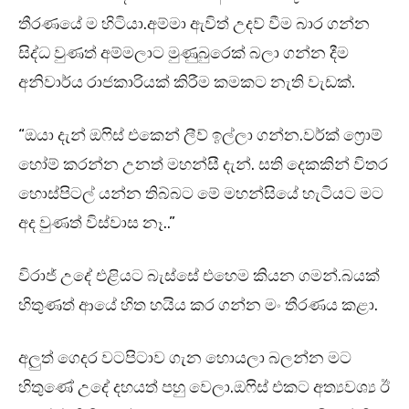
තීරණයේ ම හිටියා.අම්මා ඇවිත් උදව් වීම බාර ගන්න
සිද්ධ වුණත් අම්මලාට මුණුබුරෙක් බලා ගන්න දීම
අනිවාර්ය රාජකාරියක් කිරීම කමකට නැති වැඩක්.
“ඔයා දැන් ඔෆිස් එකෙන් ලීව් ඉල්ලා ගන්න.වර්ක් ෆ්‍රොම්
හෝම් කරන්න උනත් මහන්සී දැන්. සති දෙකකින් විතර
හොස්පිටල් යන්න තිබ්බට මේ මහන්සියේ හැටියට මට
අද වුණත් විස්වාස නෑ..”
විරාජ් උදේ එළියට බැස්සේ එහෙම කියන ගමන්.බයක්
හිතුණත් ආයේ හිත හයිය කර ගන්න මං තීරණය කළා.
අලුත් ගෙදර වටපිටාව ගැන හොයලා බලන්න මට
හිතුණේ උදේ දහයත් පහු වෙලා.ඔෆිස් එකට අත්‍යවශ්‍ය ඊ