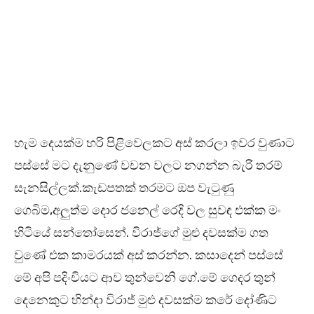
හැම දෙයක්ම හරි පිළිවෙලකට අස් කරලා ඉවර වුණාට
පස්සේ මට දැනුණේ වචන වලට නගන්න බැරි තරම්
සැනසිල්ලක්.කැඩපතක් තරමට ඔප වැටුණු
ගෙබිම,අලුත්ම දොර ජනෙල් රෙදි වල සුවඳ එක්ක මං
හිටියේ සන්තෝසෙන්. විරාජ්ගේ මුළු දවසක්ම ගත
වුණේ එක කාමරයක් අස් කරන්න. කසාදෙන් පස්සේ
මේ අපි පදිංචියට ආව තුන්වෙනි ගේ.මේ ගෙදර තුන්
දෙනෙකුට හින්දා විරාජ් මුළු දවසක්ම කරේ දෝණිට