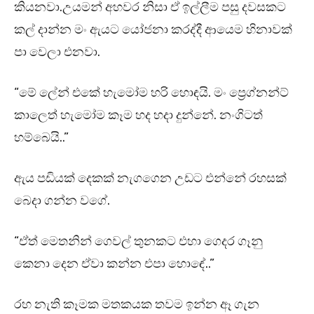
කියනවා.උයමන් අහවර නිසා ඒ ඉල්ලීම පසු දවසකට
කල් දාන්න මං ඇයට යෝජනා කරද්දී ආයෙම හිනාවක්
පා වෙලා එනවා.
“මේ ලේන් එකේ හැමෝම හරි හොඳයි. මං ප්‍රෙග්නන්ට්
කාලෙත් හැමෝම කෑම හද හදා දුන්නේ. නංගිටත්
හම්බෙයි..”
ඇය පඩියක් දෙකක් නැගගෙන උඩට එන්නේ රහසක්
බෙදා ගන්න වගේ.
“ඒත් මෙතනින් ගෙවල් තුනකට එහා ගෙදර ගෑනු
කෙනා දෙන ඒවා කන්න එපා හොඳේ..”
රහ නැති කෑමක මතකයක තවම ඉන්න ඈ ගැන