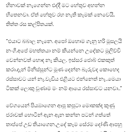
හිනාවක් නැගෙන්න එද්දී මට හේතුව අහන්න
හිතෙනවා. ඒත් හේතුව රහ නැති කෑමක් නෙවෙයි,
තිත්ත රස කල්පිතයක්.
“එයාට බබාල නෑනෙ. අපෝ ඔහොම ගෑනු හරි මූසලයි
නංගි.අපේ මහත්තයා නම් කියන්නෙ උදේකට මුලිච්චි
වෙන්නවත් හොඳ නෑ කියල. ඉස්සර ජොබ් එකකුත්
කරා.දැන් මිනිස්සුන්ට මූණ දෙන්න බැරුවද කොහෙද
රස්සාවට යන් නෑ.වැඩිය එළියට එන්නෙත් නෑ..මෙයා
ටිකක් ලොකු වුණාම මං නම් ආයෙ රස්සාවට යනවා..”
වේගයෙන් පියඹාගෙන ආපු කපුටා මොකක්ද කුණු
ජරාවක් හොටින් ඇන ඇන කන්න පටන් ගත්තේ
තාප්පේ උඩ තියාගෙන.උදේ කෑම සේරම දෝණි ආපහු