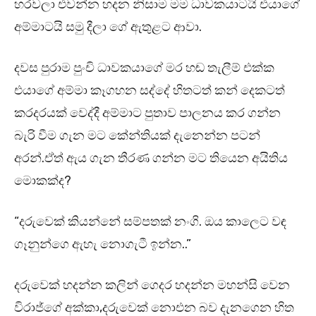
හරවලා එවන්න හදන නිසාම මම ධාවකයාටයි එයාගේ
අම්මාටයි සමු දීලා ගේ ඇතුළට ආවා.
දවස පුරාම පුංචි ධාවකයාගේ මර හඬ තැලීම් එක්ක
එයාගේ අම්මා කෑගහන සද්දේ හිතටත් කන් දෙකටත්
කරදරයක් වෙද්දී අම්මාට පුතාව පාලනය කර ගන්න
බැරි වීම ගැන මට කේන්තියක් දැනෙන්න පටන්
අරන්.ඒත් ඇය ගැන තීරණ ගන්න මට තියෙන අයිතිය
මොකක්ද?
“දරුවෙක් කියන්නේ සම්පතක් නංගි. ඔය කාලෙට වඳ
ගෑනුන්ගෙ ඇහැ නොගැටී ඉන්න..”
දරුවෙක් හදන්න කලින් ගෙදර හදන්න මහන්සි වෙන
විරාජ්ගේ අක්කා,දරුවෙක් නොඑන බව දැනගෙන හිත