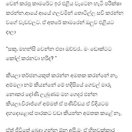
වෙන් කරපු කාමරේට ඉර එළිය වැටෙන හැටි පරීක්ෂා
කරන්න.ආයේ ආයේ ගලවමින් තොටිල්ල සවි කරන්න
වගේ වැඩවලට. ඒ අතරේ කාමරෙන් ඔලුව එළියට
දාලා
“සකූ, මහන්සි වෙන්න එපා ඔච්චර.. මං ඩොක්ටට
කෝල් කරනවා හරිද? “
කියලා තර්ජනයකුත් කරන්න අමතක කරන්නේ නෑ.
අම්මලා නම් කියන්නේ මේ හදිසියේ ගෙවල් මාරු
නොකර දෝණි ලැබුණම මහ ගෙදර එන්න
කියලා.විරාජ්ගේ අම්මත් ඒ පණිවිඩය ඒ විදියටම
දහදොළොස් පාරකට වඩා කියන්න අමතක කළේ නෑ.
ඒත් ජීවිතේ බෙදා ගන්න ඕන අපි.මං ඒ හිතුවක්කාර