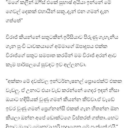
“මගේ කලින් ඔෆිස් එකේ සුභාෂ් අයියා ඉන්නේ මේ
ගෙවල් දෙකක් එහායින් සකූ..දැන් එන ගමන් දැන
ගත්තේ”
විරාජ් කියන්නේ සතුටකින්.ඉරිසියාව පිරුණු ගැහැනිය
ගැන පුංචි ධාවකයාගේ අම්මාගේ ඕපාදූපය එක්ක
විරාජ්ගේ සතුට සමපාත කරමින් මම විරාජ් අරන් ආව
කෑම පාර්සලයේ සුවඳට ඉව අල්ලනවා.
“අක්කා මේ දවස්වල ඉන්ටර්නැෂනල් ප්‍රොජෙක්ට් එකක
වැඩලු. ඒ උනාට එයා වැඩ කරන්නේ ගෙදර ඉඳන් නිසා
ඔයාට හදිසියක් වුණු ගමන් කියන්න කිව්වා.ඒ වැඩේ
ඉවර වුණු ගමන් ප්‍රෙග්නන්සි එකක් ගැන හිතන්න ඕන
කියලා ඔන්න අපේ ඩොක්ටගෙ විස්තරත් ගත්තා..හෙට
දිහාට ඔයාට මොනවා හරි හදාගෙන මේ පැත්තේ එයි.”