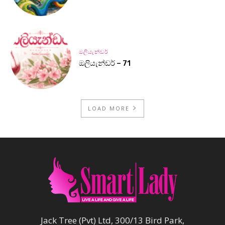
ඔලියැන්ඩර්
ඔලියැන්ඩර් – 71
LOAD MORE
Jack Tree (Pvt) Ltd, 300/13 Bird Park,