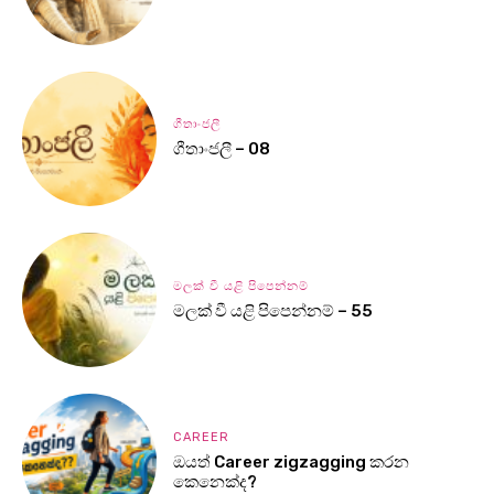
ගීතාංජලී
ගීතාංජලී – 08
මලක් වී යළි පිපෙන්නම්
මලක් වී යළි පිපෙන්නම් – 55
CAREER
ඔයත් Career zigzagging කරන
කෙනෙක්ද?