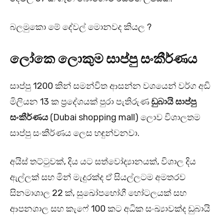
බලමුකො මේ දේවල් මොනවද කියල ?
ලෝකෙ ලොකුම සාප්පු සංකීර්ණය
සාප්පු 1200 කින් සමන්විත ආසන්න වශයෙන් වර්ග අඩි
මිලියන 13 ක ප්‍රදේශයක් පුරා පැතිරුණ
ඩුබායි සාප්පු
සංකීර්ණය
(Dubai shopping mall) ලොව විශාලතම
සාප්පු සංකීර්ණය ලෙස හඳුන්වනවා.
අයිස් තට්ටුවක්, දිය යට සත්වෝද්‍යානයක්, විශාල දිය
ඇල්ලක් සහ මින් මැදුරක්ද ඒ සියල්ලටම අමතරව
සිනමාශාල 22 ක්, සුඛෝපභෝගී හෝටලයක් සහ
ආපනශාල සහ කැෆේ 100 කට අධික සංඛ්‍යාවක්ද ඩුබායි