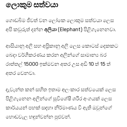
ලොකුම සත්වයා
ගොඩබිම ජීවත් වන ලෝකෙ ලොකුම සත්වයා ලෙස
අපි කවුරුත් දන්න
අලියා
(Elephant) පිළිගැනෙනවා.
ආසියානු අලි සහ අප්‍රිකානු අලි ලෙස කොටස් දෙකකට
බෙදා වර්ගීකරණය කරන අලින්ගේ සාමාන්‍ය බර
රාත්තල් 15000 ඉක්මවන අතර උස අඩි 10 ත් 15 ත්
අතර වෙනවා.
දැවැන්ත කන් සහිත ඉතාම අලංකාර සත්වයෙක් ලෙස
පිළිගැනෙන අලින්ගේ සුවිශේෂී ශරීර අංගයක් ලෙස
කාර්යයන් පහක් සඳහා නිර්මාණය වී ඇති ඔවුන්ගේ
හොඬවැල හඳුන්වන්න පුළුවන්.