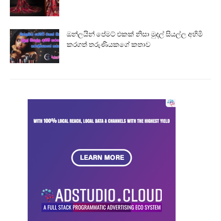
ඔන්ලයින් පේමට් එකක් නිසා මුදල් සියල්ල අහිමි
කරගත් තරුණියකගේ කතාව