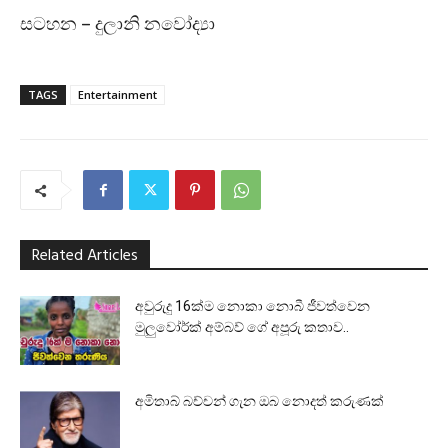
සටහන – දුලානි නවෝද්‍යා
TAGS
Entertainment
Related Articles
අවුරුදු 16ක්ම නොකා නොබී ජීවත්වෙන
මුලුවෝර්ක් අම්බව් ගේ අපූරු කතාව..
අමිතාබ් බච්චන් ගැන ඔබ නොදත් කරුණක්