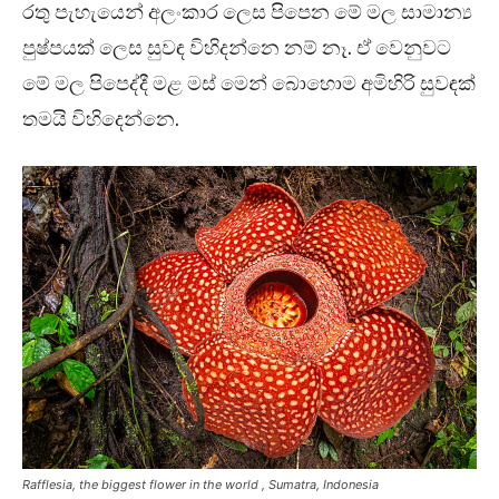
රතු පැහැයෙන් අලංකාර ලෙස පිපෙන මේ මල සාමාන්‍ය
පුෂ්පයක් ලෙස සුවඳ විහිදන්නෙ නම් නෑ. ඒ වෙනුවට
මේ මල පිපෙද්දී මළ මස් මෙන් බොහොම අමිහිරි සුවඳක්
තමයි විහිදෙන්නෙ.
Rafflesia, the biggest flower in the world , Sumatra, Indonesia