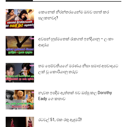
කෙනෙක් නිරන්තරයෙන්ම ඔබව පහත් කර
සලකනවද?
අවසන් හුස්මතෙක් රැකගත් ඉන්දියානු – ලංකා
ආදරය
තම පෙම්වතියගේ මරණය නිසා සමාජ අපවාදයට
ලක් වූ කොරියානු තරුව
නැවත ඉපදීම ඇත්තක් බව ඔප්පු කල Dorothy
Eady ගෙ කතාව
රටවල් 51, එක රතු ඇඳුමයි!