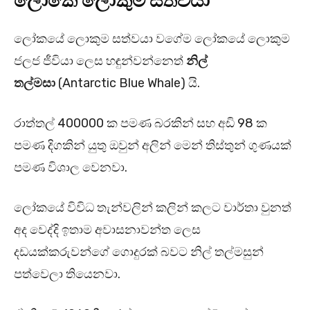
ලෝකෙ ලොකුම සත්වයා
ලෝකයේ ලොකුම සත්වයා වගේම ලෝකයේ ලොකුම
ජලජ ජීවියා ලෙස හඳුන්වන්නෙත්
නිල්
තල්මසා
(Antarctic Blue Whale) යි.
රාත්තල් 400000 ක පමණ බරකින් සහ අඩි 98 ක
පමණ දිගකින් යුතු ඔවුන් අලින් මෙන් තිස්තුන් ගුණයක්
පමණ විශාල වෙනවා.
ලෝකයේ විවිධ තැන්වලින් කලින් කලට වාර්තා වුනත්
අද වෙද්දි ඉතාම අවාසනාවන්ත ලෙස
දඩයක්කරුවන්ගේ ගොදුරක් බවට නිල් තල්මසුන්
පත්වෙලා තියෙනවා.