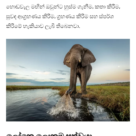
හොඬවැල මඟින් ඔවුන්ට හුස්ම ගැනීම, කතා කිරීම,
සුවඳ ආග්‍රහණය කිරීම, ග්‍රහණය කිරීම සහ ස්පර්ශ
කිරීමේ හැකියාව ලැබී තිබෙනවා.