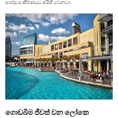
සාප්පු සංකීර්ණයට අයිති වෙනවා.
ගොඩබිම ජීවත් වන ලෝකෙ