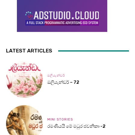
LATEST ARTICLES
ඔලියැන්ඩර්
ඔලියැන්ඩර් – 72
MINI STORIES
රමණීයයි මේ මධුර ජවනිකා -2