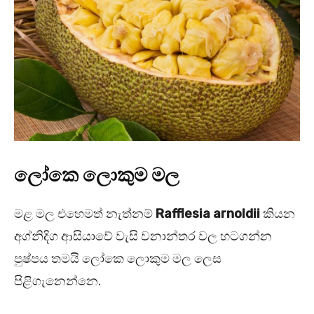
ලෝකෙ ලොකුම මල
මළ මල එහෙමත් නැත්නම්
Rafflesia arnoldii
කියන
අග්නිදිග ආසියාවේ වැසි වනාන්තර වල හටගන්න
පුෂ්පය තමයි ලෝකෙ ලොකුම මල ලෙස
පිළිගැනෙන්නෙ.