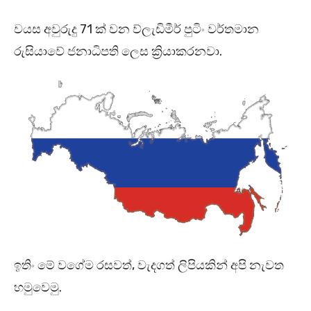
වයස අවුරුදු 71 ක් වන ව්ලැඩිමීර් පුටිං වර්තමාන
රුසියාවේ ජනාධිපති ලෙස ක්‍රියාකරනවා.
ඉතිං මේ වගේම රසවත්, වැදගත් ලිපියකින් අපි නැවත
හමුවෙමු.