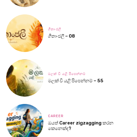
ගීතාංජලී
ගීතාංජලී – 08
මලක් වී යළි පිපෙන්නම්
මලක් වී යළි පිපෙන්නම් – 55
CAREER
ඔයත් Career zigzagging කරන
කෙනෙක්ද?