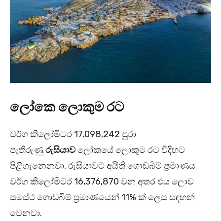
ලෝකෙ ලොකුම රට
වර්ග කිලෝමිටර 17,098,242 පුරා
පැතිරුණු
රුසියාව
ලෝකයේ ලොකුම රට විදිහට
පිළිගැනෙනවා. රුසියාවට අයිති ගොඩබිම් ප්‍රමාණය
වර්ග කිලෝමිටර 16,376,870 වන අතර එය ලොව
සමස්ථ ගොඩබිම් ප්‍රමාණයෙන් 11% ක් ලෙස සඳහන්
වෙනවා.