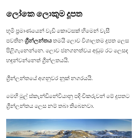
ලෝකෙ ලොකුම දූපත
භූමි ප්‍රමාණයෙන් වැඩි කොටසක් හිමෙන් වැසී
පවතින
ග්‍රීන්ලන්තය
තමයි ලොව විශාලතම දූපත ලෙස
පිළිගැනෙන්නෙ. ලොව ජනගනත්වය අඩුම රට ලෙසද
හඳුන්වන්නෙත් ග්‍රීන්ලතයයි.
ග්‍රීන්ලන්තයේ අගනුවර නූක් නගරයයි.
මෙහි මුල් ස්කැන්ඩිනේවියානු පදිංචිකරුවන් මේ දූපතට
ග්‍රීන්ලන්තය ලෙස නම් තබා තිබෙනවා.