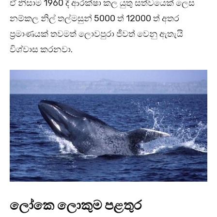
ඒ නිසාම 1960 දී ආරක්ෂා කල යුතු සත්වයෙක් ලෙස
නම්කල නිල් තල්මසුන් 5000 ත් 12000 ත් අතර
ප්‍රමාණයක් තවමත් ලොවපුරා ජීවත් වෙනු ඇතැයි
විශ්වාස කරනවා.
ලෝකෙ ලොකුම පළතුර