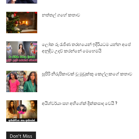
නත්තල් ගහේ කතාව
ලෝක රූ රැජිණ තරඟයෙන් ඉදිරියටම යන්න අපේ
අනුදිට උදව් කරන්නේ මෙහෙමයි
සුපිරි නිරූපිකාවක් වූ මුඩුක්කු කෙල්ලකගේ කතාව
අයිශ්වර්යා සහ අභිශේක් දික්කසාද වෙයි ?
Don't Miss