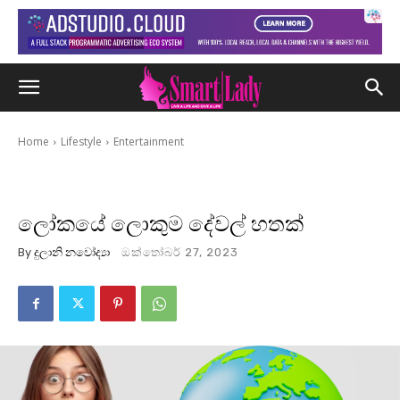
Home
Lifestyle
Entertainment
ලෝකයේ ලොකුම දේවල් හතක්
By
දුලානි නවෝද්‍යා
ඔක්තෝබර් 27, 2023