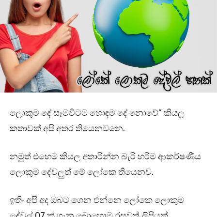
ලොකුම දේ සෑමවිටම හොඳම දේ නොවේ” කියල
කතාවක් අපි අතර තියෙනවනෙ.
නමුත් එහෙම කියල අතාරින්න බැරි හරිම ආකර්ෂණීය
ලොකුම දේවලුත් මේ ලෝකෙ තියෙනව.
ඉතිං අපි අද ඔබට ගෙන එන්නෙ ලෝකෙ ලොකුම
දේවල් 07 ක් ගැන බොහොම රසවත් ලිපියක්.