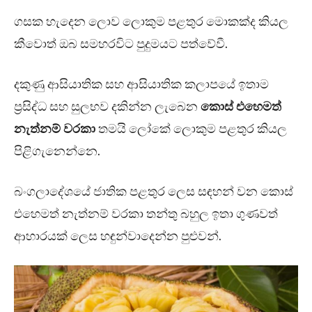
ගසක හැදෙන ලොව ලොකුම පළතුර මොකක්ද කියල
කීවොත් ඔබ සමහරවිට පුදුමයට පත්වේවී.
දකුණු ආසියාතික සහ ආසියාතික කලාපයේ ඉතාම
ප්‍රසිද්ධ සහ සුලභව දකින්න ලැබෙන
කොස් එහෙමත්
නැත්නම් වරකා
තමයි ලෝකේ ලොකුම පළතුර කියල
පිළිගැනෙන්නෙ.
බංගලාදේශයේ ජාතික පළතුර ලෙස සඳහන් වන කොස්
එහෙමත් නැත්නම් වරකා තන්තු බහුල ඉතා ගුණවත්
ආහාරයක් ලෙස හඳුන්වාදෙන්න පුළුවන්.