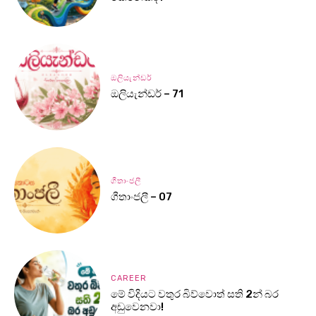
ඔලියැන්ඩර්
ඔලියැන්ඩර් – 71
ගීතාංජලී
ගීතාංජලී – 07
CAREER
මේ විදියට වතුර බිව්වොත් සති 2න් බර
අඩුවෙනවා!