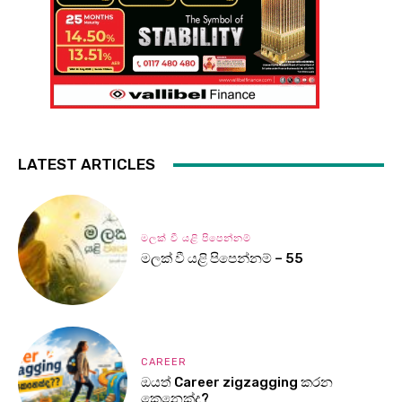
LATEST ARTICLES
මලක් වී යළි පිපෙන්නම්
මලක් වී යළි පිපෙන්නම් – 55
CAREER
ඔයත් Career zigzagging කරන
කෙනෙක්ද?