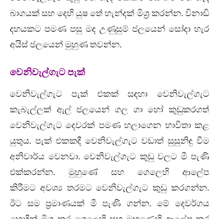
බාගයක් සහ දෙහි යුෂ තේ හැන්දක් මිශ්‍ර කරන්න. විනාඩි
දහයකට පමණ පසු මඳ උණුසුම් ජලයෙන් සෝදා හැර
අයිස් ජලයෙන් මුහුණ තවන්න.
වෙනිවැල්ගැට පැක්
වෙනිවැල්ගැට පැක් එකක් සඳහා වෙනිවැල්ගැට
කැබැල්ලක් ඇල් ජලයෙන් ගල ගා හෝ කුඩුකරගත්
වෙනිවැල්ගැට දෙවරක් පමණ හලාගෙන භාවිතා කළ
යුතුය. පැක් එකකදී වෙනිවැල්ගැට වඩාත් සුසුනිඳු වීම
අනිවාර්ය වෙනවා. වෙනිවැල්ගැට කුඩු වලට මී පැණි
එක්කරන්න. මුහුණේ සහ ගෙලෙහි ආලේප
කිරීමට අවශ්‍ය තරමට වෙනිවැල්ගැට කුඩු කරගන්න.
ඊට සම ප්‍රමාණයක් මී පැණි ගන්න. මේ දෙවර්ගය