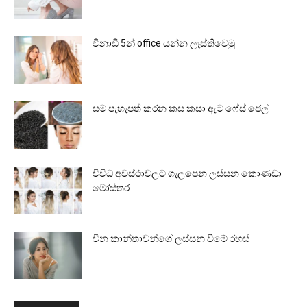
විනාඩි 5න් office යන්න ලෑස්තිවෙමු
සම පැහැපත් කරන කස කසා ඇට ෆේස් ජෙල්
විවිධ අවස්ථාවලට ගැලපෙන ලස්සන කොණඩා
මෝස්තර
චීන කාන්තාවන්ගේ ලස්සන වීමේ රහස්