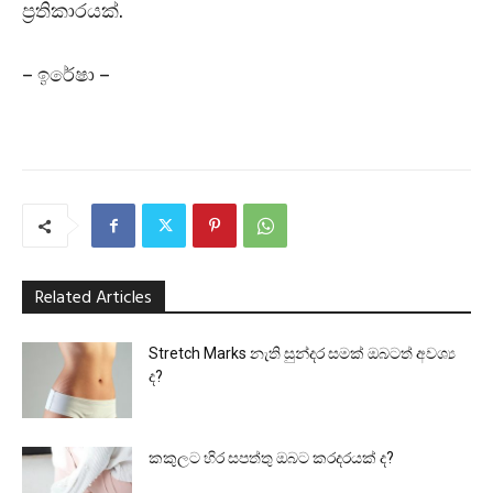
ප්‍රතිකාරයක්.
– ඉරේෂා –
Related Articles
Stretch Marks නැති සුන්දර සමක් ඔබටත් අවශ්‍ය
ද?
කකුලට හිර සපත්තු ඔබට කරදරයක් ද?