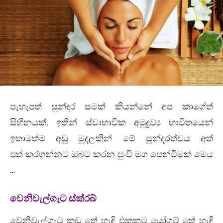
පැහැපත් සුන්දර සමක් කියන්නේ අප කාගේත්
සිහිනයක්. ඉතින් ස්වාභාවික අමුද්‍රව්‍ය භාවිතයෙන්
ඉතාමත්ම අඩු මුදලකින් මේ සුන්දරත්වය අත්
පත් කරගන්නට ඔබට කරන පුංචි මග පෙන්වීමක් මෙය
…
වෙනිවැල්ගැට ස්ක්රබ්
වෙනිවැල්ගැට කුඩු තේ හැඳි එකකට යෝගට් තේ හැඳි