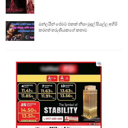
ඔන්ලයින් පේමට් එකක් නිසා මුදල් සියල්ල අහිමි
කරගත් තරුණියකගේ කතාව