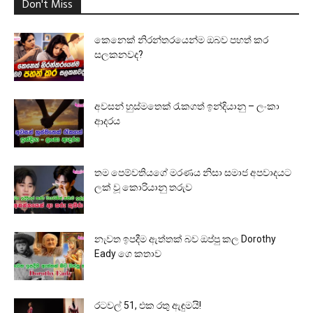
Don't Miss
කෙනෙක් නිරන්තරයෙන්ම ඔබව පහත් කර
සලකනවද?
අවසන් හුස්මතෙක් රැකගත් ඉන්දියානු – ලංකා
ආදරය
තම පෙම්වතියගේ මරණය නිසා සමාජ අපවාදයට
ලක් වූ කොරියානු තරුව
නැවත ඉපදීම ඇත්තක් බව ඔප්පු කල Dorothy
Eady ගෙ කතාව
රටවල් 51, එක රතු ඇඳුමයි!