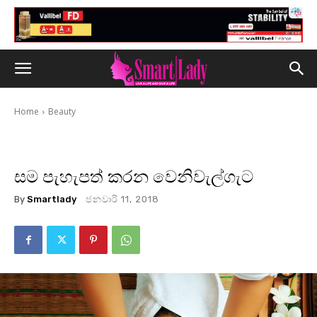
Home
Beauty
සම පැහැපත් කරන වෙනිවැල්ගැට
By
Smartlady
ජනවාරි 11, 2018