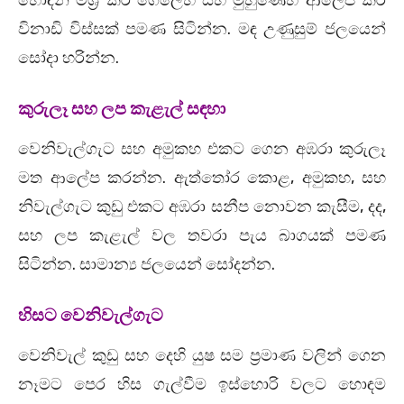
හොඳින් මිශ්‍ර කර ගෙලෙහි සහ මුහුණෙහි ආලේප කර
විනාඩි විස්සක් පමණ සිටින්න. මඳ උණුසුම් ජලයෙන්
සෝදා හරින්න.
කුරුලෑ සහ ලප කැළැල් සඳහා
වෙනිවැල්ගැට සහ අමුකහ එකට ගෙන අඹරා කුරුලෑ
මත ආලේප කරන්න. ඇත්තෝර කොළ, අමුකහ, සහ
නිවැල්ගැට කුඩු එකට අඹරා සනීප නොවන කැසීම, දද,
සහ ලප කැළැල් වල තවරා පැය බාගයක් පමණ
සිටින්න. සාමාන්‍ය ජලයෙන් සෝදන්න.
හිසට වෙනිවැල්ගැට
වෙනිවැල් කුඩු සහ දෙහි යුෂ සම ප්‍රමාණ වලින් ගෙන
නෑමට පෙර හිස ගැල්වීම ඉස්හොරි වලට හොඳම