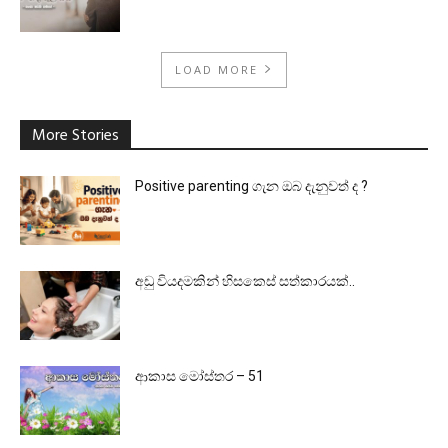
LOAD MORE
More Stories
Positive parenting ගැන ඔබ දැනුවත් ද ?
අඩු වියදමකින් හිසකෙස් සත්කාරයක්..
ආකාස මෝස්තර – 51