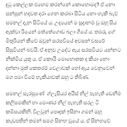
දුටු කෙල්ලක එහෙම කරන්නේ කොහොමද? ඒ නො
සන්සුන් හදවත දරා ගෙන කරබා සිටිය නො හැකි බැව්
සමනල් දැන සිටියේ ය. උදයෙන් ම සූදානම් වූ ඔහු සිය
ඇක්වා රියෙන් මත්තේගොඩ බලා ගියේ ය. තඹරු ගේ
මිතුරියන් කීවේ ඔවුන් සරසවියේ අවසන් වසරේ
සිසුවියන් බවයි. ඒ අනුව උදේට ඇය සරසවියට යන්නට
නික්මිය යුතු ය. ඒ කොයි මොහොතක ද කියා නො
දන්නා මුත් කෙතරම් වෙලාවක් හෝ ඇය වෙනුවෙන්
මග පමා වීමේ හැකියාවක් ඔහු ට තිබිණ.
සමනල් සැරසුණේ ග්ලැසියර අයිස් නිල් පැහැති ඩෙනිම්
කලිසමකින් හා මොණර නිල් පැහැති සරල ටී
කමිසයකිනි. විලවුන් පොදක් ඉසිනා ගමන් ඔහු
කැඩපතින් තමන් සමග සිනහ වූයේ ය. ඒ සිනහවේ