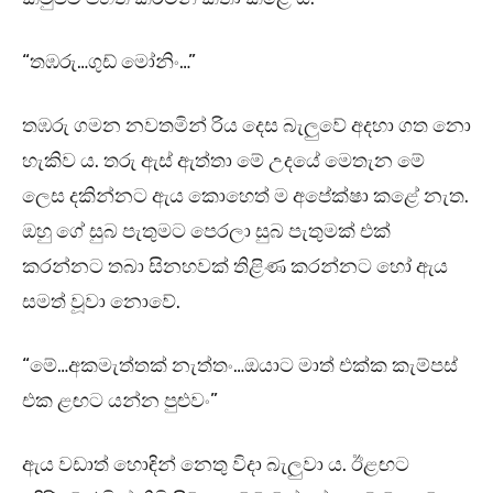
“තඹරු…ගුඩ් මෝනිං…”
තඹරු ගමන නවතමින් රිය දෙස බැලුවේ අදහා ගත නො
හැකිව ය. තරු ඇස් ඇත්තා මේ උදයේ මෙතැන මේ
ලෙස දකින්නට ඇය කොහෙත් ම අපේක්ෂා කළේ නැත.
ඔහු ගේ සුබ පැතුමට පෙරලා සුබ පැතුමක් එක්
කරන්නට තබා සිනහවක් තිළිණ කරන්නට හෝ ඇය
සමත් වූවා නොවේ.
“මේ…අකමැත්තක් නැත්තං…ඔයාට මාත් එක්ක කැම්පස්
එක ළඟට යන්න පුළුවං”
ඇය වඩාත් හොඳින් නෙතු විදා බැලුවා ය. ඊළඟට