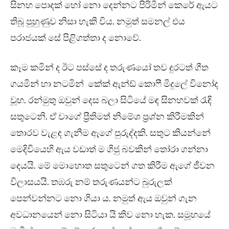
සිනහ පොදක් හෝ නො දෙන්නට පිරිමින් කෙරේ ඇයට
තිබූ පුහුණුව නිසා හැකි විය. නමුත් සමනල් එය
පරාජයක් සේ පිළිගත්තා ද නොවේ.
කෑම කමින් ද ඊට පස්සේ ද තරුණයෝ තව දුරටත් ගීත
ගයමින් හා නටමින් කේක් ඇන්ඩ් කොෆී මිදුලේ විනෝද
වූහ. රන්මුතු ඔවුන් දෙස බලා සිටියේ මඳ සිනහවක් රැඳි
සතුටෙනි. ඒ වාගේ ප්‍රීතිමත් නිමේශ ප්‍රශ්න කිරීමකින්
තොරව වැළඳ ගැනීම ඇගේ පුරුද්දකි. සතුට කියන්නේ
මෙදිවියෙහි ඇය වඩාත් ම ගිජු බවකින් තෝරා ගන්නා
දෙයයි. මේ මොහොත සතුටෙන් ගත කිරීම ඇගේ ජීවන
විලාසයයි. තඹරු නම් තරුණයන්ට බුරුලක්
පෙන්වන්නට නො ගියා ය. නමුත් ඇය ඔවුන් ගැන
අවධානයෙන් නො සිටියා යි කිව නො හැක. සමූහයේ