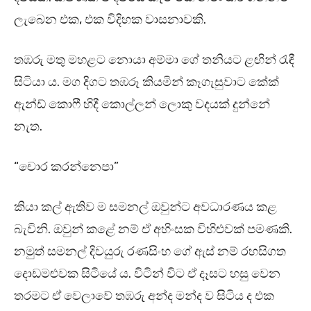
ලැබෙන එක, එක විදිහක වාසනාවකි.
තඹරු මතු මහළට නොයා අම්මා ගේ තනියට ළඟින් රැඳී
සිටියා ය. මග දිගට තඹරූ කියමින් කෑගැසුවාට කේක්
ඇන්ඩ් කොෆී හිදී කොල්ලන් ලොකු වදයක් දුන්නේ
නැත.
“චොර කරන්නෙපා”
කියා කල් ඇතිව ම සමනල් ඔවුන්ට අවධාරණය කළ
බැවිනි. ඔවුන් කළේ නම් ඒ අහිංසක විහිළුවක් පමණකි.
නමුත් සමනල් දිවයුරු රණසිංහ ගේ ඇස් නම් රහසිගත
දොඩමළුවක සිටියේ ය. විටින් විට ඒ දෑසට හසු වෙන
තරමට ඒ වෙලාවේ තඹරු අන්ද මන්ද ව සිටිය ද එක