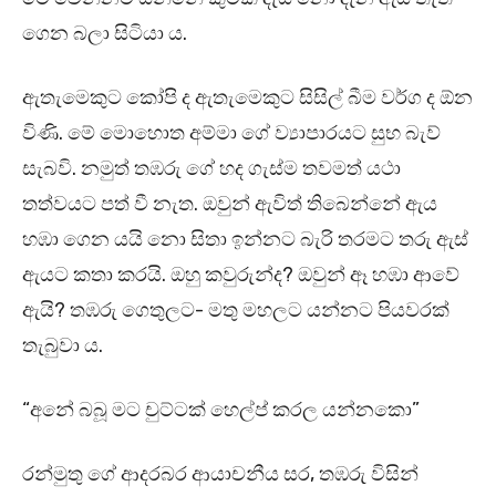
ගෙන බලා සිටියා ය.
ඇතැමෙකුට කෝපි ද ඇතැමෙකුට සිසිල් බීම වර්ග ද ඕන
විණි. මේ මොහොත අම්මා ගේ ව්‍යාපාරයට සුභ බැව්
සැබවි. නමුත් තඹරු ගේ හද ගැස්ම තවමත් යථා
තත්වයට පත් වී නැත. ඔවුන් ඇවිත් තිබෙන්නේ ඇය
හඹා ගෙන යයි නො සිතා ඉන්නට බැරි තරමට තරු ඇස්
ඇයට කතා කරයි. ඔහු කවුරුන්ද? ඔවුන් ඈ හඹා ආවේ
ඇයි? තඹරු ගෙතුලට- මතු මහලට යන්නට පියවරක්
තැබුවා ය.
“අනේ බබූ මට චුට්ටක් හෙල්ප් කරල යන්නකො”
රන්මුතු ගේ ආදරබර ආයාචනීය සර, තඹරු විසින්