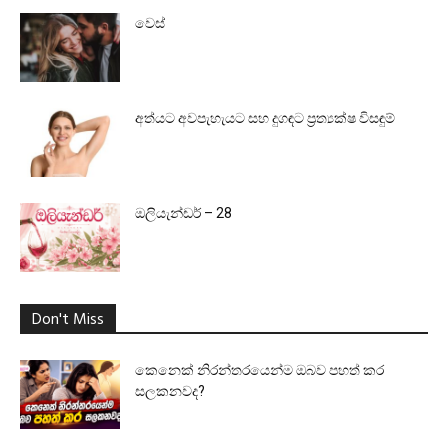
වෙස්
අත්යට අවපැහැයට සහ දුගඳට ප්‍රත්‍යක්ෂ විසඳුම්
ඔලියැන්ඩර් – 28
Don't Miss
කෙනෙක් නිරන්තරයෙන්ම ඔබව පහත් කර
සලකනවද?