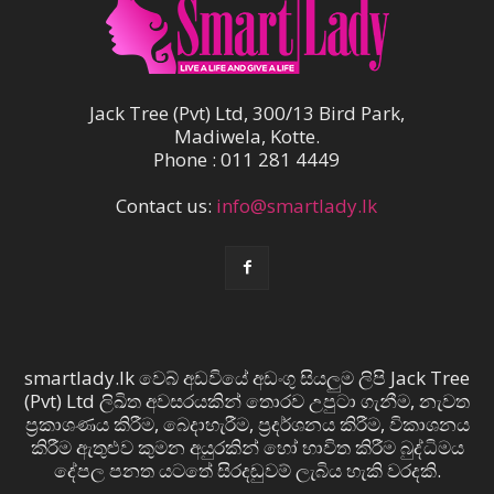
Jack Tree (Pvt) Ltd, 300/13 Bird Park,
Madiwela, Kotte.
Phone : 011 281 4449
Contact us:
info@smartlady.lk
smartlady.lk වෙබ් අඩවියේ අඩංගු සියලුම ලිපි Jack Tree
(Pvt) Ltd ලිඛිත අවසරයකින් තොරව උපුටා ගැනීම, නැවත
ප්‍රකාශණය කිරීම, බෙදාහැරීම, ප්‍රදර්ශනය කිරීම, විකාශනය
කිරීම ඇතුළුව කුමන අයුරකින් හෝ භාවිත කිරීම බුද්ධිමය
දේපල පනත යටතේ සිරදඬුවම් ලැබිය හැකි වරදකි.