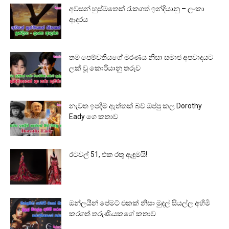
අවසන් හුස්මතෙක් රැකගත් ඉන්දියානු – ලංකා
ආදරය
තම පෙම්වතියගේ මරණය නිසා සමාජ අපවාදයට
ලක් වූ කොරියානු තරුව
නැවත ඉපදීම ඇත්තක් බව ඔප්පු කල Dorothy
Eady ගෙ කතාව
රටවල් 51, එක රතු ඇඳුමයි!
ඔන්ලයින් පේමට් එකක් නිසා මුදල් සියල්ල අහිමි
කරගත් තරුණියකගේ කතාව