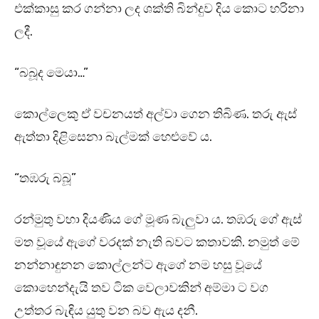
එක්කාසු කර ගන්නා ලද ශක්ති බින්දුව දිය කොට හරිනා
ලදී.
“බබූද මෙයා…”
කොල්ලෙකු ඒ වචනයත් අල්වා ගෙන තිබිණ. තරු ඇස්
ඇත්තා දිළිසෙනා බැල්මක් හෙළුවේ ය.
“තඹරු බබූ”
රන්මුතු වහා දියණිය ගේ මූණ බැලුවා ය. තඹරු ගේ ඇස්
මත වූයේ ඇගේ වරදක් නැති බවට කතාවකි. නමුත් මේ
නන්නාඳුනන කොල්ලන්ට ඇගේ නම හසු වූයේ
කොහෙන්දැයි තව ටික වෙලාවකින් අම්මා ට වග
උත්තර බැඳිය යුතු වන බව ඇය දනී.