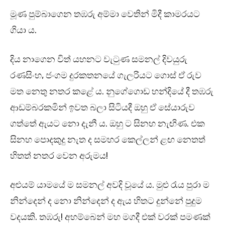
මූණ පුම්බාගෙන තඹරු අම්මා වෙතින් මිදී කාමරයට
ගියා ය.
දිය නාගෙන විත් යහනට වැටුණ සමනල් දිවයුරු
රණසිංහ, ජංගම දුරකතනයේ ගැලරියට ගොස් ඒ රුව
මත නෙතු නතර කළේ ය. නුගේගොඩ හන්දියේ දී තඹරු
ආඩම්බරකමින් ඉවත බලා සිටියදී ඔහු ඒ සේයාරුව
ගත්තේ ඇයට නො දැනී ය. ඔහු ට සිනහ නැඟිණ. එක
සිනහ පොදකුදු නැත ද සමහර කෙල්ලන් ළඟ නෙතත්
හිතත් නතර වෙන අරුමය!
අළුයම් යාමයේ ම සමනල් අවදි වූයේ ය. මුළු රැය පුරා ම
නින්දෙන් ද නො නින්දෙන් ද ඇය හිතට දුන්නේ පුදුම
වදයකි. තඹරු! අහම්බෙන් මහ මගදී එක් වරක් පමණක්