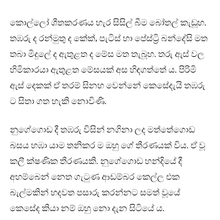
කොල්ලෝ ශීතකරණය හැර සිසිල් බීම බෝතල් කැඩූහ.
තඹරු ද රන්මුතු ද කේක්, පැටිස් හා පේස්ට්‍රි බන්දේසි මත
තබා මිදුලේ ද ඇතුළත ද මේස මත තැබූහ. තරු ඇස් වල
හිමිකාරයා ඇතුළත මේසයක් අස හිඳගත්තේ ය. පිරිමි
ඇස් දෙකක් ඒ තරම් සිනහ වෙන්නේ කෙසේදැයි තඹරු
ට සිතා ගත හැකි නොවිණි.
නුගේගොඩ දී තඹරු විසින් නගිනා ලද මත්තේගොඩ
බසය හඹා යාම තනිකර ම ඔහු ගේ තීරණයක් විය. ඒ වූ
කලී ක්ෂණික තීරණයකි. නුගේගොඩ හන්දියේ දී
අහම්බෙන් නෙත ගැටුණ ආඩම්බර කෙල්ල එක
බැල්මකින් හදවත පසාරු කරන්නට සමත් වූයේ
කෙසේද කියා නම් ඔහු නො දැන සිටියේ ය.