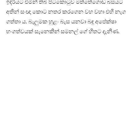
ඉදිරියට එමින් තිබි පිටකොටුව මත්තේගොඩ බසයට
අතින් සංඥා කොට නතර කරගෙන වහ වහා එහි නැග
ගත්තා ය. බැලුමක හුළං බැස යනවා බඳු අපේක්ෂා
භංගත්වයක් සැනෙකින් සමනල් ගේ හිතට දැනිණ.