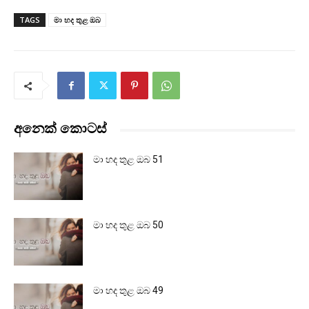
TAGS
මා හද තුළ ඔබ
අනෙක් කොටස්
මා හද තුළ ඔබ 51
මා හද තුළ ඔබ 50
මා හද තුළ ඔබ 49