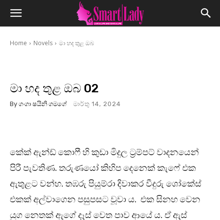
Home
Novels
මා හද තුළ ඔබ
මා හද තුළ ඔබ 02
By
ගංගා ෂයිනි ගමගේ
මාර්තු 14, 2024
කේක් ඇන්ඩ් කොෆී හි කුඩා මිදුල ට්‍රම්පට් වාදනයෙන්
පිරී පැවතිණ. තරුණයෝ කිහිප දෙනෙක් කැෆේ එක
ඇතුළට වන්හ. තඹරු පියුම්රා දිවාකර වීදුරු ශෝකේස්
එකක් අල්වාගෙන පසුපසට වූවා ය. එක සිනහ වෙන
යුග නෙතක් ඇගේ දෑස් වෙත පාව ආයේ ය. ඒ ඇස්