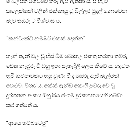
ම බිල්පත ගෙව්වේ තරු ඇස් ඇත්තා ය. ඒ හැට්
කලෙක්ශන් වලින් එක්කාසු වූ සිල්ලර මුදල් නොවෙන
බැව් තඹරු ට විශ්වාස ය.
“කන්ටැක්ට් නම්බර් එකක් දෙන්න”
තැන් තැන් වල වූ හිස් බීම බෝතල එකතු කරනා තඹරු
වෙත නැඹුරු වී ඔහු ඉතා පැහැදිලි ලෙස කීවේ ය. හදවත
භූමි කම්පාවකට හසු වුණා වී ද තඹරු ඇස් බැල්මක්
හෙළුවා විතර ය. කේක් ඇන්ඩ් කොෆී පුවරුවේ වූ
දුරකතන අංකය ඔහු සිය ජංගම දුරකතනයෙහි ගබඩා
කර ගත්තේ ය.
“ආයෙ හම්බවෙමු”