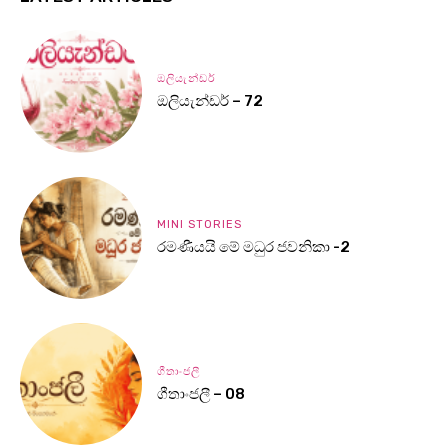
ඔලියැන්ඩර්
ඔලියැන්ඩර් – 72
MINI STORIES
රමණීයයි මේ මධුර ජවනිකා -2
ගීතාංජලී
ගීතාංජලී – 08