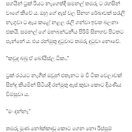
සගයින් ට්‍රක් රියට නැගෙත්දී සමනල් තඹරු ට රහසින්
වාගේ කීවේ ය. ඔහු ගේ ඇස් වල සිනහ රේඛාවක් සරැලි
නැගුවා ට ඇය කළේ නළල රැලි ගන්වා ඉවත බලනා
එකයි. සමනල් ගේ මනබන්ධනීය පිරිමි සිනහව පිටතට
පැන්නේ ය. එය රන්මුතු දුටුවාට තඹරු දුටුවා නොවේ.
“කවුද බබූ ඒ බෝයිස්ල ටික…”
ට්‍රක් රථයට නැගීත් ඔවුන් එතැනට ම වී ටික වෙලාවක්
සින්දු කියමින් සිටියදී රන්මුතු ඇස් කුඩා කොට දියණිය
විමසුවා ය.
“මං දන්නෑ”
තඹරු මූණ නෝක්කාඩු කොට ගෙන නො රිස්සුම්