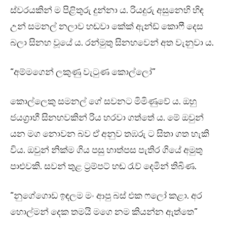
ස්වරයකින් ම පිළිතුරු දුන්නා ය. රියදුරු අසුනෙහි හිඳ
උන් සමනල් නලාව හඬවා කේක් ඇන්ඩ් කොෆී දෙස
බලා සිනහ වූයේ ය. රන්මුතු සිනහවෙන් අත වැනුවා ය.
“අම්මගෙන් ලකුණු වැටුණ කොල්ලෝ”
කොල්ලෙකු සමනල් ගේ සවනට මිමිණුවේ ය. ඔහු
ජයග්‍රාහී සිනහවකින් රිය හරවා ගත්තේ ය. මේ ඔවුන්
යන මග නොවන බව ඒ අනුව තඹරු ට සිතා ගත හැකි
විය. ඔවුන් නික්ම ගිය පසු හාත්පස පැතිර ගියේ අමුතු
පාළුවකි. සවන් තුළ ට්‍රම්පට් හඬ රැව් දෙමින් තිබිණ.
“නුගේගොඩ ඉඳලම මං ආපු බස් එක ෆලෝ කළා. අර
හොල්මන් දෙක තමයි මගෙ නම කියන්න ඇත්තෙ”