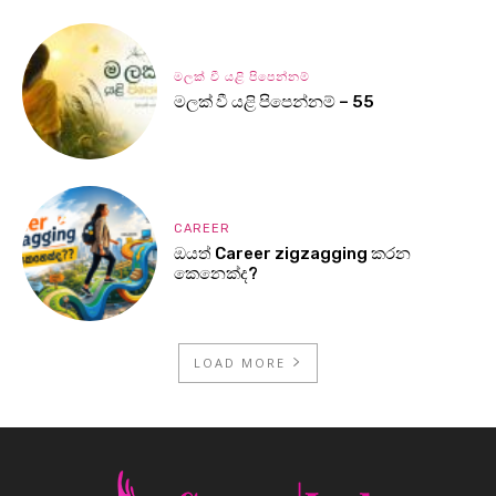
මලක් වී යළි පිපෙන්නම්
මලක් වී යළි පිපෙන්නම් – 55
CAREER
ඔයත් Career zigzagging කරන
කෙනෙක්ද?
LOAD MORE