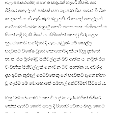
බලාපොරොත්තු සහගත සතුටක් තැවරී තිබේ. මේ
විදිහට කෙල්ලන් පස්සේ යන ගැටවර විය හමාර වී ටික
කාලයක් ගෙවී ඇති බැව් ඔහු දනී. ඒ කාලේ කෙල්ලන්
ගණනාවක් සමග බැඳුණු කෙටි මතක කතා කිහිපයක් ම
සිතේ ඇඳී මැකී ගියේ ය. කිසිසේත් නොවූ විරූ ලෙස
නුගේගොඩ හන්දියේ දී ඇස ගැටුණ මේ කෙල්ල
හදවතට විශේෂ වූයේ කොහොමද කියා ඔහු දන්නේ
නැත. එය මුරණ්ඩු සිතිවිල්ලක් බව ඇත්ත ය. නමුත් එය
වංචනික සිතිවිල්ලක් නොවන බව සහතික ය. අවුරුදු
දහ අටක කුළුඳුල් පෙම්වතෙකු ගේ හදවතට දැනෙන්නා
වූ ගැස්ම මේ මොහොතේ සමනල් අත්විඳිමින් සිටියේ ය.
ඔහු මත්තේගොඩට යන විට දවස ඇරඹෙමින් තිබිණ.
කේක් ඇන්ඩ් කොෆී අසල දී රියෙහි වේගය බාල කොට