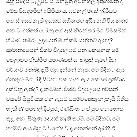
ඔහු එදෙස බැලුවේ ය. රන්මුතු අවන්හල අතුගාමින් ද
මේස පිසදමමින් ද සිටියා ය. සමනල් මඳක් ඉදිරියට
ගොස් සෙවනැති ඉඩකඩ සහිත මග අයිනෙහි රිය නතර
කොට ගත්තේ ය. ඔහු ගේ දෑස් නිරන්තර මග විමසමින්
තිබිණ. තඹරු උදයෙන් ම නික්ම යන්නට ඇත්ද?
සාමාන්‍යයෙන් විශ්ව විද්‍යාලයට යන කෙනෙකු මේ
වෙලාවට නික්මීම ප්‍රමාණවත් ය. නමුත් ඇගේ දින
චර්යාව කෙබඳු දැයි ඔහු දන්නේ නැත. මේ විදිහට ඇය
එනතුරු මග රැඳී සිටිනා එක ගැන ඇය කෙසේ ප්‍රතිචාර
දක්වනු ඇත්ද? දැනටමත්, විශ්ව විද්‍යාලයේ අවසන්
වසරේ සිසුවියක වන ඇයට පෙම්වතෙකු නැතැයි සිතිය
හැකි ද? සමනල් දිවයුරු රණසිංහ ට ඒ සුළු මොහොත
තුළ නො සිතුණ දෙයක් නැති තරමි. මේ විදිහට, මේ
තරමට ඇය ඔහු ට විශේෂ ව දැනෙන්නේ ඇයි? ඒ