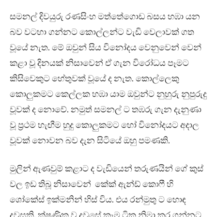
සමනල් දිවයුරු රණසිංහ මත්තේගොඩ බසය හඹා යන
බව වටහා ගන්නට කොල්ලන්ට වැඩි වෙලාවක් ගත
වූයේ නැත. මේ ඔවුන් සිය විනෝදය වෙනුවෙන් වෙන්
කළා වූ දිනයක් නිසාවෙන් ඒ ගැන විරෝධය පෑමට
කිසිවෙකුට හේතුවක් වූයේ ද නැත. කොල්ලෙකු
කොලුකමට කෙල්ලක හඹා යාම ඔවුන්ට නුහුරු නුපුරුදු
වූවක් ද නොවේ. නමුත් සමනල් ට තඹරු ගැන දැනුණා
වූ ප්‍රථම හැඟීම හුදු කොලුකමට හෝ විනෝදයට අදාල
වූවක් නොවන බව දැන සිටියේ ඔහු පමණකි.
මුලින් ඇණවුම් කළාට ද වැඩියෙන් තරුණයින් ගේ කුස්
වල ඉඩ තිබූ නිසාවෙන් කේක් ඇන්ඩ් කොෆී හි
ශෝකේස් ඉක්මනින් හිස් විය. එය රන්මුතු ට හොඳ
දවසකි. ක්ෂණික ව දවසේ කෑම ටික නිමා කර ගන්නට