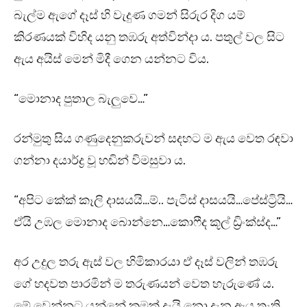
බැල්ම ඇගේ දෑස් හි වැදුණ ගමන් සිරුර දිග යම්
කිරණයක් විහිද යනු තඹරු අත්වින්දා ය. පතුල් වල සිට
ඇය අයිස් මෙන් මිදී ගෙන යන්නට විය.
“මොනාද පුතාල බැලුවෙ…”
රන්මුතු සිය ගණුදෙනුකරුවන් සදහට ම ඇය වෙත රඳවා
ගන්නා දයාර්ද්‍ර වූ හඬින් විමසුවා ය.
“අපිට කේක් කෑලි දාසයයි…ම්.. පැටිස් දාසයයි…පේස්ට්‍රියි…
ඒයි උඹල මොනාද බොන්නෙ…කොෆීද කූල් ඩ්‍රිංක්ස්ද…”
අර උදුල තරු ඇස් වල හිමිකාරයා ඒ දෑස් වලින් තඹරු
ගේ හදවත පාරමින් ම තරුණයන් වෙත හැරුණේ ය.
මේ වෙන්නට යන්නේ කුමක් දැයි නො දැන ඇය තැති