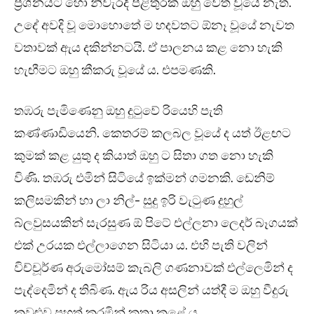
ප්‍රශ්නයට හෝ නිවැරදි පිළිතුරක් ඔහු වෙත වූයේ නැත.
උදේ අවදි වූ මොහොතේ ම හදවතට ඕනෑ වූයේ නැවත
වතාවක් ඇය දකින්නටයි. ඒ පාලනය කළ නො හැකි
හැඟීමට ඔහු කීකරු වූයේ ය. එපමණකි.
තඹරු පැමිණෙනු ඔහු දුටුවේ රියෙහි පැති
කණ්ණාඩියෙනි. කෙතරම් කලබල වූයේ ද යත් ඊළඟට
කුමක් කළ යුතු ද කියාත් ඔහු ට සිතා ගත නො හැකි
විණි. තඹරු එමින් සිටියේ ඉක්මන් ගමනකි. ඩෙනිම්
කලිසමකින් හා ලා නිල්- සුදු ඉරි වැටුණ දුහුල්
බ්ලවුසයකින් සැරසුණ ඕ පිටේ එල්ලනා ලෙදර් බෑගයක්
එක් උරයක එල්ලාගෙන සිටියා ය. එහි පැති වලින්
විච්චූර්ණ අරුමෝසම් කැබලි ගණනාවක් එල්ලෙමින් ද
පැද්දෙමින් ද තිබිණ. ඇය රිය අසලින් යත්දී ම ඔහු වීදුරු
කවුළුව පහත් කරමින් කතා කළේ ය.