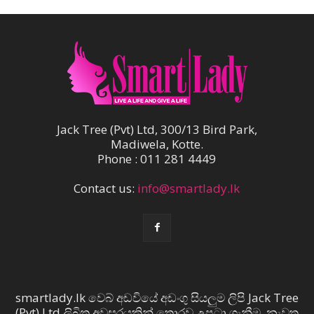
Jack Tree (Pvt) Ltd, 300/13 Bird Park,
Madiwela, Kotte.
Phone : 011 281 4449
Contact us:
info@smartlady.lk
smartlady.lk වෙබ් අඩවියේ අඩංගු සියලුම ලිපි Jack Tree
(Pvt) Ltd ලිඛිත අවසරයකින් තොරව උපුටා ගැනීම, නැවත