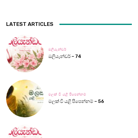
LATEST ARTICLES
ඔලියැන්ඩර්
ඔලියැන්ඩර් – 74
මලක් වී යළි පිපෙන්නම්
මලක් වී යළි පිපෙන්නම් – 56