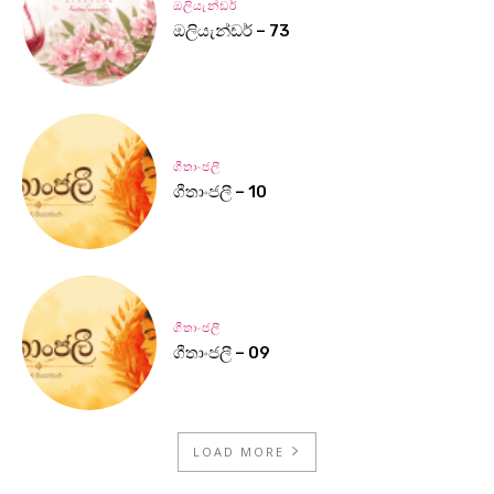
ඔලියැන්ඩර්
ඔලියැන්ඩර් – 73
ගීතාංජලී
ගීතාංජලී – 10
ගීතාංජලී
ගීතාංජලී – 09
LOAD MORE