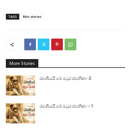
TAGS
Mini stories
More Stories
රමණීයයි මේ මධුර ජවනිකා -2
රමණීයයි මේ මධුර ජවනිකා – 1