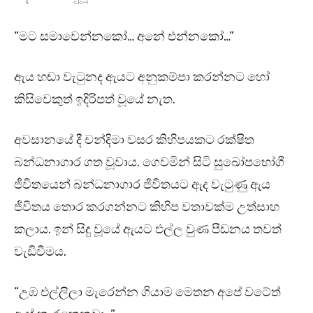
“මට සමාවෙන්නකෝ… අනේ එන්නකෝ…”
ඇය හඬා වැටුනද ඇයට අනුකම්පා කරන්නට හෝ
කිසිවෙකුත් ඉදිරිපත් වූයේ නැත.
අවසානයේ දී චන්දිමා වසර කිහිපයකට රක්ෂිත
බන්ධනාගාර ගත වූවාය. ගෙවමින් සිටි සුඛෝපභෝගී
ජීවිතයෙන් බන්ධනාගාර ජිවිතයට ඇද වැටුණු ඇය
ජීවිතය තොර කරගන්නට කිහිප වතාවක්ම උත්සාහ
කලාය. ඉන් සිදු වූයේ ඇයට එල්ල වුණ පීඩනය තවත්
වැඩිවීමය.
“උඹ එල්ලිලා මැරෙන්න ගියාම මෙතන අපේ වටේත්