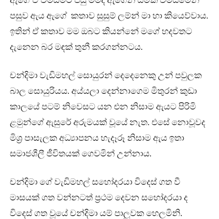
ඇගේ ඒ විමසීමට පසු මමද ඇගෙන් යමක් විමසීමෙන්
පසුව ඇය ඇගේ කතාව සුසුම් ලම්න් මා හා කියෙව්වාය.
ඉතින් ඒ කතාව මම ඔබට කියන්නේ මගේ හදවතට
දැනෙන බර මඳක් තුනී කරගන්නටය.
චන්දිමා වැඩිමහල් සොයුරන් දෙදෙනෙකු උන් පවුලක
බාල සොයුරියය. අය්යලා දෙන්නාගෙම මිතුරන් කුඩා
කාලයේ පටම් නිවෙසට යන එන නිසාම ඇයට පිරිමි
ළමුන්ගේ ඇසුරේ අරුමයක් වූයේ නැත. එසේ නොවූවද
මිශ්‍ර පාසැලක අධ්‍යාපනය හැදෑරූ නිසාම ඇය ඉතා
සමාජශීලී ජීවිතයක් ගෙවමින් උන්නාය.
චන්දිමා ගේ වැඩිමහල් සහෝදරයා විදෙස් ගත වී
මාසයක් ගත වන්නටත් ප්‍රථම දෙවන සහෝදරයා ද
විදෙස් ගත වූයේ චන්දිමා යම් පාලුවක හෙලමිනි.