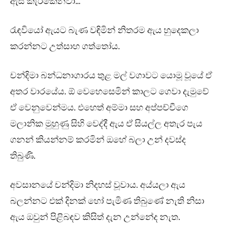
ඇස් කැරකෙනවා…”
රැඳවියෝ ඇයට බැණ වඳිමින් නිතරම ඇය හුදෙකලා
කරන්නට උත්සාහ ගත්තෝය.
චන්දිමා බන්ධනාගාරය තුළ මල් වගාවට යොමූ වූයේ ඒ
අතර වාරයේය. ඕ වෙහෙසෙමින් කාලට ගෙවා දැමුවේ
ඒ වෙනුවෙන්මය. එහෙත් අම්මා සහ අප්පච්චීගෙ
මලානික මුහුණු සිහි වෙද්දී ඇය ඒ සියල්ල අතැර පැය
ගනන් කියන්නම් කරමින් ඔහේ බලා උන් දවස්ද
තිබුණි.
අවසානයේ චන්දිමා නිදහස් වූවාය. අය්යලා ඇය
බලන්නට එක් දිනක් හෝ පැමිණ තිබුණේ නැති නිසා
ඇය ඔවුන් පිළිබඳව කිසිත් දැන උන්නේද නැත.