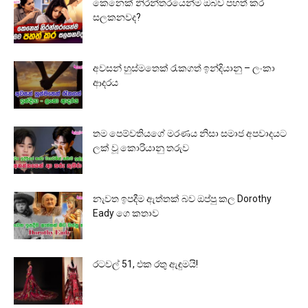
කෙනෙක් නිරන්තරයෙන්ම ඔබව පහත් කර
සලකනවද?
අවසන් හුස්මතෙක් රැකගත් ඉන්දියානු – ලංකා
ආදරය
තම පෙම්වතියගේ මරණය නිසා සමාජ අපවාදයට
ලක් වූ කොරියානු තරුව
නැවත ඉපදීම ඇත්තක් බව ඔප්පු කල Dorothy
Eady ගෙ කතාව
රටවල් 51, එක රතු ඇඳුමයි!