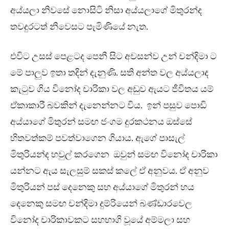
අය්යලා නිවසේ නොසිටි නිසා අය්යලාගේ මිතුරන්ද
තවදුරටත් නිවෙසට පැමිණියේ නැත.
එවිට උසස් පෙළටද පෙනී සිට අවසන්ව උන් චන්දිමා ට
මේ පාලුව ඉතා තදින් දැනුණි. සති අන්ත වල අය්යලාද
කැටුව ගිය විනෝද චාරිකා වල අඩුව ඇයට ජීවිතය යම්
ඒකාකාරී බවකින් දැනෙන්නට විය. ඉන් පසුව පොඩි
අය්යාගේ මිතුරන් සමඟ ජංගම දුරකථනය ඔස්සේ
හිතවත්කම් පවත්වාගෙන ගියාය. ඇගේ පාසැල්
මිතුරියන්ද හවුල් කරගෙන ඔවුන් සමඟ විනෝද චාරිකා
යන්නට ඇය සැලසුම් සකස් කලේ ඒ අනුවය. ඒ අනුව
මිතුරියන් පස් දෙනෙකු සහ අය්යාගේ මිතුරන් හය
දෙනෙකු සමඟ චන්දිමා දුම්රියෙන් බණ්ඩාරවෙල
විනෝද චාරිකාවකට සහභාගි වූයේ අම්මලා සහ