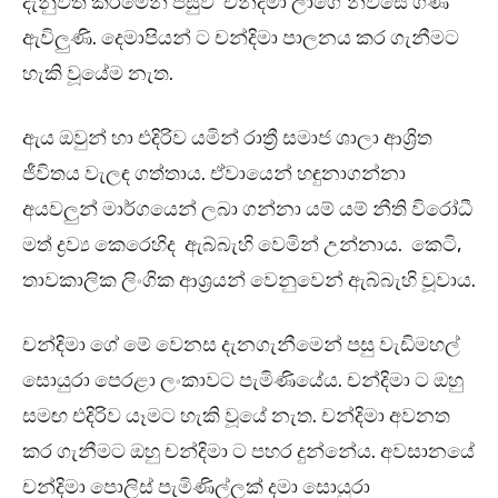
දැනුවත් කිරිමෙන් පසුව චන්දිමා ලාගේ නිවසේ ගිණි
ඇවිලුණි. දෙමාපියන් ට චන්දිමා පාලනය කර ගැනීමට
හැකි වූයේම නැත.
ඇය ඔවුන් හා එදිරිව යමින් රාත්‍රී සමාජ ශාලා ආශ්‍රිත
ජීවිතය වැලඳ ගත්තාය. ඒවායෙන් හඳුනාගන්නා
අයවලුන් මාර්ගයෙන් ලබා ගන්නා යම් යම් නීති විරෝධී
මත් ද්‍රව්‍ය කෙරෙහිද ඇබ්බැහි වෙමින් උන්නාය. කෙටි,
තාවකාලික ලිංගික ආශ්‍රයන් වෙනුවෙන් ඇබ්බැහි වූවාය.
චන්දිමා ගේ මේ වෙනස දැනගැනීමෙන් පසු වැඩිමහල්
සොයුරා පෙරළා ලංකාවට පැමිණියේය. චන්දිමා ට ඔහු
සමඟ එදිරිව යෑමට හැකි වූයේ නැත. චන්දිමා අවනත
කර ගැනීමට ඔහු චන්දිමා ට පහර දුන්නේය. අවසානයේ
චන්දිමා පොලිස් පැමිණිල්ලක් දමා සොයුරා