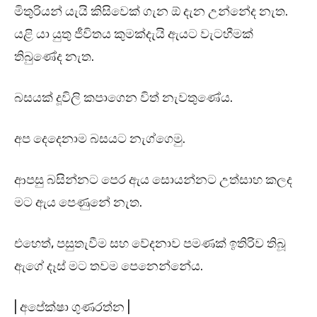
මිතුරියන් යැයි කිසිවෙක් ගැන ඕ දැන උන්නේද නැත.
යළි යා යුතු ජීවිතය කුමක්දැයි ඇයට වැටහීමක්
තිබුණේද නැත.
බසයක් දූවිලි කපාගෙන විත් නැවතුණේය.
අප දෙදෙනාම බසයට නැග්ගෙමු.
ආපසු බසින්නට පෙර ඇය සොයන්නට උත්සාහ කලද
මට ඇය පෙණුනේ නැත.
එහෙත්, පසුතැවීම සහ වේදනාව පමණක් ඉතිරිව තිබූ
ඇගේ දෑස් මට තවම පෙනෙන්නේය.
| අපේක්ෂා ගුණරත්න |