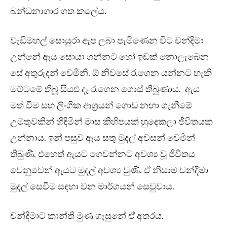
බන්ධනාගාර ගත කලේය.
වැඩිමහල් සොයුරා ඇප ලබා පැමිණෙන විට චන්දිමා
උන්නේ ඇය සොයා ගන්නට හෝ ඉඩක් නොලැබෙන
සේ අතුරුදන් වෙමිනි. ඕ නිවසේ රැගෙන යන්නට හැකි
මට්ටමේ තිබූ සියළු දෑ රැගෙන ගොස් තිබුණාය. ඇය
මත් වීම සහ ලිංගික ආශ්‍රයන් ගොඩ නඟා ගැනීමේ
උමතුවකින් හිඳිමින් මාස කිහිපයක් හුදෙකලා ජීවිතයක
උන්නාය. ඉන් පසුව ඇය සතු මුදල් අවසන් වෙමින්
තිබුණි. එහෙත් ඇයට ගෙවන්නට අවශ්‍ය වූ ජීවිතය
වෙනුවෙන් ඇයට මුදල් අවශ්‍ය වුණි. ඒ නිසාම චන්දිමා
මුදල් සෙවීම සඳහා වන මාර්ගයන් සෙවුවාය.
චන්දිමාට කාන්ති මුණ ගැසුනේ ඒ අතරය.