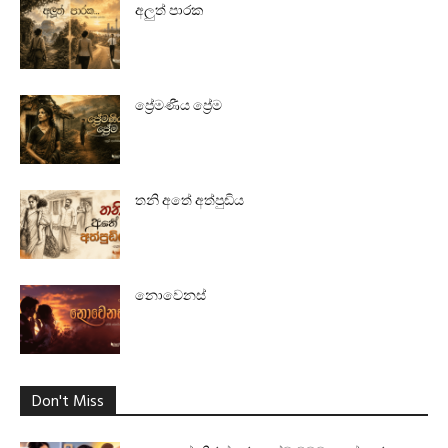
අලුත් පාරක
ප්‍රේමණීය ප්‍රේම
තනි අතේ අත්පුඩිය
නොවෙනස්
Don't Miss