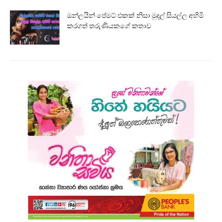
ඔන්ලයින් පේමට් එකක් නිසා මුදල් සියල්ල අහිමි
කරගත් තරුණියකගේ කතාව