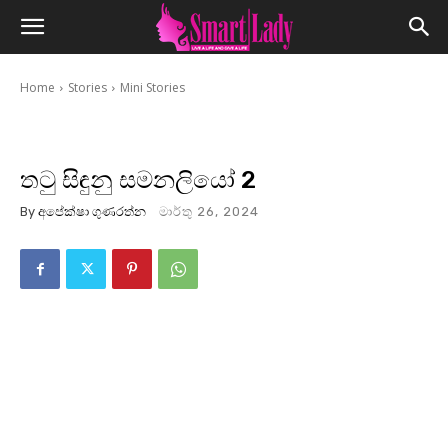
Home
Stories
Mini Stories
තටු සිඳුනු සමනලියෝ 2
By
අපේක්ෂා ගුණරත්න
මාර්තු 26, 2024