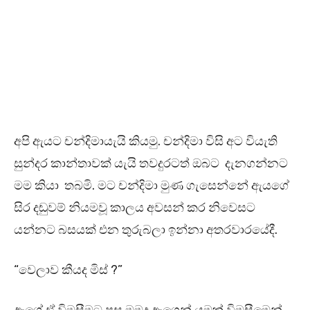
අපි ඇයට චන්දිමායැයි කියමු. චන්දිමා විසි අට වියැති
සුන්දර කාන්තාවක් යැයි තවදුරටත් ඔබට දැනගන්නට
මම කියා තබමි. මට චන්දිමා මුණ ගැසෙන්නේ ඇයගේ
සිර දඬුවම් නියමවූ කාලය අවසන් කර නිවෙසට
යන්නට බසයක් එන තුරුබලා ඉන්නා අතරවාරයේදී.
“වෙලාව කීයද මිස් ?”