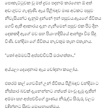
පොකැට්ටුවක වූ මත් ද්‍රව්‍ය පදනම් කරගෙන ඕ අත්
අඩංගුවට ගැණුණි. ඇය පිළිබඳව මාස අටකට පසුව
නිවැසියන්ට දැනුම් දුන්නේ ඉන් පසුවය.ඇයගේ ජීවිතය
ගෙවී ඇති ආකාරය දැන ගැනීමෙන් පසුව එක පිට දින
දෙකකදී ඇගේ මව සහ පියා හදිසියේ ආන්ත්‍රා වීම සිදු
විණි. චන්දිමා ගේ ජීවිතය නැවතුම තැන එතැනය.
“තෝ අම්මවයි අප්පච්චීවයි මරාගත්තා…”
අය්යලා දෙදෙනාම ඇය චෝදනා කලෝය.
එතරම් කල් ගෙවමින් උන් ජීවිත‍ය පිළිබඳව චන්දිමා ට
නිස්සාර බවක් දැනෙන්නට ගත්තේ මාංචු දැමු දෑතින්
අම්මා සහ අප්පච්චීගේ ප්‍රාණය නිරුද්ධ සිරුරු වලට
වඳින්නට සිදුවූ මොහොතේමය.