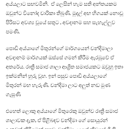
අය්යලාට සඟවමිනි. ඒ ලෙසින් හැම සති අන්තයකම
ඔවුන්ට විනෝද චාරිකා තිබුණි. මුදල් අඟ හිගයක් නොවූ
පිරිසට අවශ්‍ය වූයේ සතුට , අවදානම සහ සැහැල්ලුව
පමණි.
පොඩි අය්යාගේ මිතුරන්ගේ මාර්ගයෙන් චන්දිමාලා
අවදානම් මාර්ගයක් ඔස්සේ ගමන් කිරීම ඇරඹුවේ ඒ
අතරේය. රාත්‍රී සමාජ ශාලා ආශ්‍රිත සමාජයකට ඔවුහු ඉතා
ඉක්මනින් හුරු වූහ. ඉන් පසුව පොඩි අය්යලාගේ
මිතුරන් මඟ හැරුණි. චන්දිමා ලාට අලුත් නඩ මුණ
ගැසුණි
එහෙත් ලොකු අය්යාගේ මිතුරෙකු ඔවුන්ව රාත්‍රී සමාජ
ශාලාවක දැක, ඒ පිළිබඳව චන්දිමා ගේ සොයුරන්