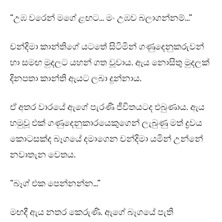
“උඹ වරෙන් මගේ ළඟට… මං උඹව බලාගන්නම්…”
චන්දිමා කාන්තිගේ යටතේ සිටිමින් ගණුදෙනුකරුවන්
හා සමඟ මුදලට යහන් ගත වූවාය. ඇය නොසිතු මුදලක්
දිනපතා කාන්ති ඇයට ලබා දුන්නාය.
ඒ අතර වාරයේ ඇගේ පැරණි ජීවිතයටද එබුණාය. ඇය
හමුවූ එක් ගණුදෙනුකාරයෙකුගෙන් ලැබුණු මත් ද්‍රවය
කොටසක්ද බෑගයේ දමාගෙන චන්දිමා යමින් උන්නේ
නවාතැන වෙතය.
“බෑග් එක පෙන්නන්න…”
මඟදී ඇය නතර කෙරුණි. ඇගේ බෑගයේ පැති