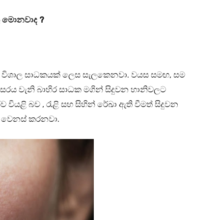
තු මොනවාද ?
විශාල සාධකයක් ලෙස සැලකෙනවා. වයස සමඟ, සම
රිසරය වැනි බාහිර සාධක මගින් සිදුවන හානිවලට
වියළි බව , රැළි සහ සිහින් රේඛා ඇති වීමත් සිදුවන
ය වෙනස් කරනවා.