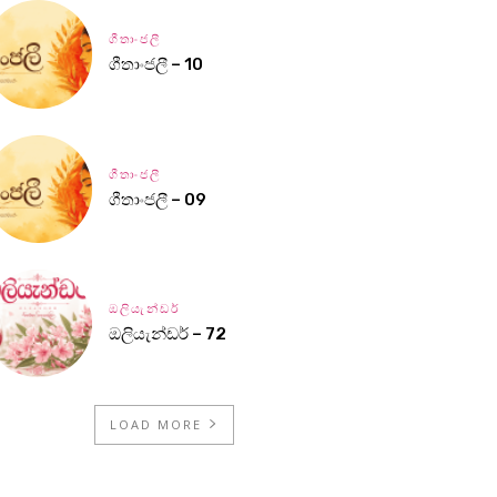
ගීතාංජලී
ගීතාංජලී – 10
ගීතාංජලී
ගීතාංජලී – 09
ඔලියැන්ඩර්
ඔලියැන්ඩර් – 72
LOAD MORE