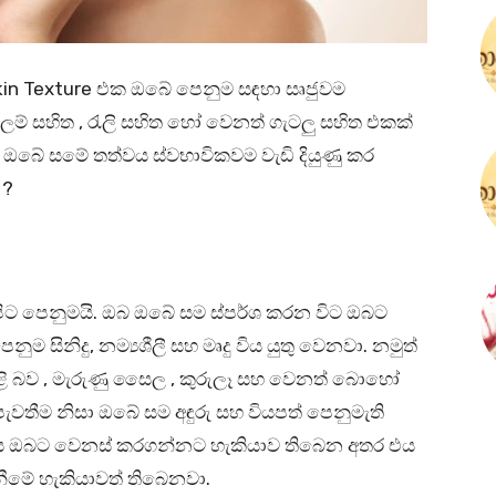
kin Texture එක ඔබේ පෙනුම සඳහා සෘජුවම
්ලම් සහිත , රැලි සහිත හෝ වෙනත් ගැටලු සහිත එකක්
ඔබේ සමේ තත්වය ස්වභාවිකවම වැඩි දියුණු කර
 ?
ිට පෙනුමයි. ඔබ ඔබේ සම ස්පර්ශ කරන විට ඔබට
 සිනිදු, නම්‍යශීලී සහ මෘදු විය යුතු වෙනවා. නමුත්
ළි බව , මැරුණු සෛල , කුරුලෑ සහ වෙනත් බොහෝ
 පැවතීම නිසා ඔබේ සම අඳුරු සහ වියපත් පෙනුමැති
්වය ඔබට වෙනස් කරගන්නට හැකියාව තිබෙන අතර එය
ැනීමේ හැකියාවත් තිබෙනවා.