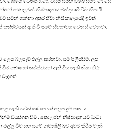
දුවනවා. කෙසේ වෙතත් ඔබේ වයස සමඟ ඔබේ සමට මෙසේ
වන්නේ කොලජන් නිෂ්පාදනය මන්දගාමී වීම නිසායි.
මට පටන් ගන්නා අතර ඒවා නිසි කාලයේදී ඉවත්
තත්ත්වයන් ඇති වී සමේ ස්වභාවය වෙනස් වෙනවා.
ි ලෙස බලපෑම් එල්ල කරනවා. සම පිලිස්සීම, ලප
ති වීම බොහෝ තත්ත්වයන් ඇති විය හැකි නිසා හිරු
 වැදගත්.
කළ හැකි තවත් සාධකයක් ලෙස දුම් පානය
ින්ම වයස්ගත වීම , කොලජන් නිෂ්පාදනයට බාධා
ාධා එල්ල වීම සහ සමේ නම්‍යශීලී බව අවම කිරීම වැනි