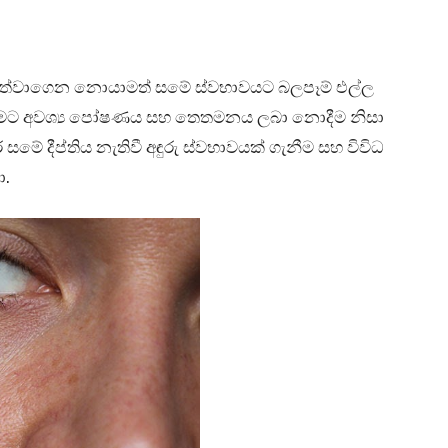
 පවත්වාගෙන නොයාමත් සමේ ස්වභාවයට බලපෑම් එල්ල
ම, සමට අවශ්‍ය පෝෂණය සහ තෙතමනය ලබා නොදීම නිසා
සමේ දීප්තිය නැතිවී අඳුරු ස්වභාවයක් ගැනීම සහ විවිධ
ා.