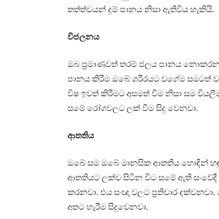
තත්ත්වයන් දුම් පානය නිසා ඇතිවිය හැකියි.
විජලනය
ඔබ ප්‍රමාණවත් තරම් ජලය පානය නොකරන ව
පානය කිරීම ඔබේ ශරීරයට වගේම සමටත් ව
විෂ ඉවත් කිරීමට අසමත් වීම නිසා සම වියලීම
සමේ රෝගවලට ලක් වීම සිදු වෙනවා.
ආතතිය
ඔබේ සම ඔබේ මානසික ආතතිය හොඳින් හ
ආතතියට ලක්ව සිටින විට සමේ ඇති සංවේදී 
කරනවා. එය සංඥා වලට ප්‍රතිචාර දක්වනවා.
අතට හැරීම සිදුවෙනවා.