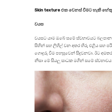
Skin texture එක වෙනස් වීමට හැකි හේ
වයස
වයසට යාම ඔබේ සමේ ස්වභාවයට බලපාන 
සිහින් සහ ලිහිල් වන අතර හිරු එළිය සහ ප
ගොදුරු වීම පහසුවෙන් සිදුවනවා. ඊට අමතරව 
නිසා මේ සියලු සාධක මගින් සමේ ස්වභාව