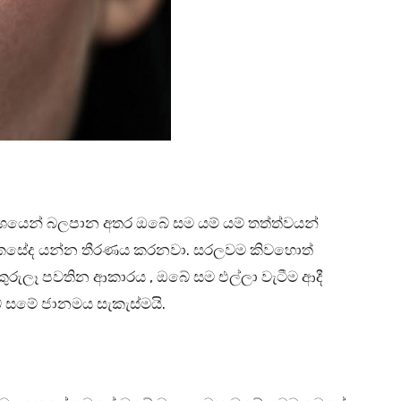
ශයෙන් බලපාන අතර ඔබේ සම යම් යම් තත්ත්වයන්
නේ කෙසේද යන්න තීරණය කරනවා. සරලවම කිවහොත්
ුලෑ පවතින ආකාරය , ඔබේ සම එල්ලා වැටීම ආදී
 සමේ ජානමය සැකැස්මයි.