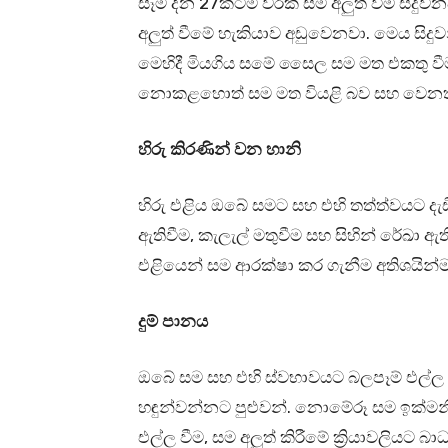
සෑම දින 27කටම වරක් සම අලුත් වීම සි
අලුත් වීමේ හැකියාව අඩුවෙනවා. මෙය සිදු
මෙහිදී මියගිය සමේ සෛල සම මත එකතු වී
නොකළහොත් සම මත වියළි බව සහ වෙනත් 
හිරු කිරණින් වන හානි
හිරු එළිය ඔබේ සමට සහ එහි තත්ත්වයට දැඩ
ඇතිවීම, කැලැල් මතුවීම සහ සිහින් රේඛා ඇ
එළියෙන් සම ආරක්ෂා කර ගැනීම අතිශයින්ම
දුම් පානය
ඔබේ සම සහ එහි ස්වභාවයට බලපෑම් එල්ල 
හඳුන්වන්නට පුළුවන්. නොමේරූ සම ඉක්මන
එල්ල වීම, සම අලුත් කිරීමේ ක්‍රියාවලියට බ