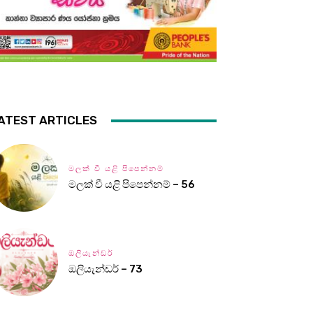
ATEST ARTICLES
මලක් වී යළි පිපෙන්නම්
මලක් වී යළි පිපෙන්නම් – 56
ඔලියැන්ඩර්
ඔලියැන්ඩර් – 73