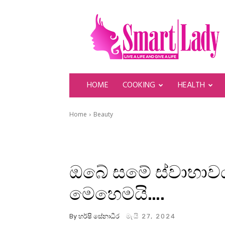
SmartLady
HOME
COOKING
HEALTH
Home
Beauty
ඔබේ සමේ ස්වාභාව
මෙහෙමයි….
By
හර්ෂි සේනාධීර
මැයි 27, 2024