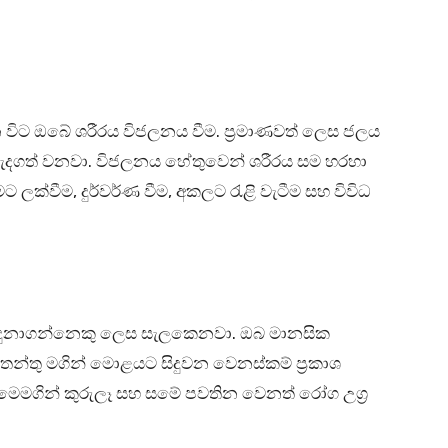
ිට ඔබේ ශරීරය විජලනය වීම. ප්‍රමාණවත් ලෙස ජලය
ැදගත් වනවා. විජලනය හේතුවෙන් ශරීරය සම හරහා
ට ලක්වීම, දුර්වර්ණ වීම, අකලට රැළි වැටීම සහ විවිධ
ඳුනාගන්නෙකු ලෙස සැලකෙනවා. ඔබ මානසික
තන්තු මගින් මොළයට සිදුවන වෙනස්කම් ප්‍රකාශ
 මෙමගින් කුරුලෑ සහ සමේ පවතින වෙනත් රෝග උග්‍ර