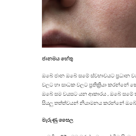
ජානමය හේතු
ඔබේ ජාන ඔබේ සමේ ස්වභාවයට ප්‍රධාන ව
වලට හා සාධක වලට ප්‍රතික්‍රියා කරන්
ඔබේ සම වයසට යන ආකාරය , ඔබේ සමේ කුර
සියලු තත්ත්වයන් නියාමනය කරන්නේ ඔබේ
මැරුණු සෛල