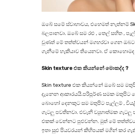
ඔබේ සමේ ස්වාභාවය, එහෙමත් නැත්නම් S
බලපානවා. ඔබේ සම රළු , තෙල් සහිත , පැල
වුණත් මේ තත්ත්වයන් මගහරවා ගෙන ඔබට 
ගැනීමේ හැකියාව තියෙනවා. ඒ කොහොමද
Skin texture එක කියන්නේ මොකද්ද ?
Skin texture එක කියන්නේ ඔබේ සම මතුප
දැනෙන ආකාරයයි.පරිපූර්ණ සමක මතුපිට පෙනුම
බොහෝ දෙනකුට සම මතුපිට පැල්ලම් , විය
ගැටලු පවතිනවා. එවැනි ව්‍යුහාත්මක ගැටලු
එකක් වෙන්නට පුළුවන්න. මුත් මේ තත්ත
ඉතා සුළු පියවරයන් කිහිපයක් මගින් කර ග