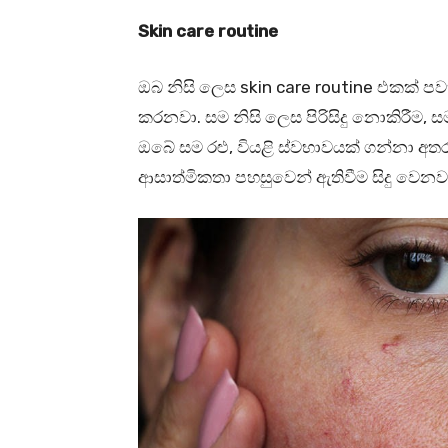
Skin care routine
ඔබ නිසි ලෙස skin care routine එකක්
කරනවා. සම නිසි ලෙස පිරිසිදු නොකිරී
ඔබේ සම රළු, වියළි ස්වභාවයක් ගන්නා අතර 
ආසාත්මිකතා පහසුවෙන් ඇතිවීම සිදු වෙනව