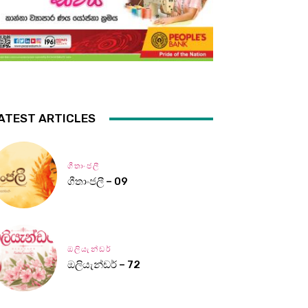
ATEST ARTICLES
ගීතාංජලී
ගීතාංජලී – 09
ඔලියැන්ඩර්
ඔලියැන්ඩර් – 72