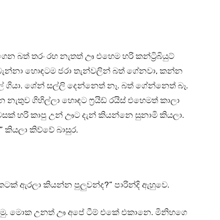
න බත් තරං රහ නැතත් ඌ එහෙම හරි කන්ට්‍රිබියුට්
ැන්නා හොඳටම ජරා තැන්වලින් බත් ගේනවා, කන්න
 ගියා. ශේන් සල්ලි දෙන්නෙත් නෑ. බත් ගේන්නෙත් බෑ.
තුව ගිහිල්ලා හොඳට ෆ්‍රයිඩ් රයිස් එහෙමත් කාලා
් හරි කාපු උන් ඌට දැන් කියන්නෙ සුනාමි කියලා.
යලා කිව්වේ බාසුර.
 ඇරලා කියන්න පුලුවන්ද?” පාරින්දි ඇහුවෙ.
කියමු. මොක උනත් ඌ අපේ ටීම් එකේ එකානෙ. මිනිහගෙ