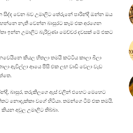
ිද්ද වෙන බව උමාලිට තේරුනේ පාරින්දි ඔන්න ඔය
හෙන්නෙ නැති වෙන්න බාසුරට කෑම එක අරගෙන
ිතා ඉන්න උමාලිට බැරිවුණා මෙච්චර දවසක් මේ එකට
ෙයිනෙ කියල හිතලා තමයි කට්ටිය කාලා බීලා
 කාලා ඇවිල්ලා ආයෙ පීසි එක ලඟ වාඩි වෙලා වැඩ
ත්තෙ.
රින්දි, බාසුර, තරුකිලගෙ ඇස් වලින් එහෙට මෙහෙට
තට නොදැක්කා වගේ හිටියා. තමන්ගෙ ටීම් එක තමයි.
ියන අවුල උමාලිට තිබ්බා.