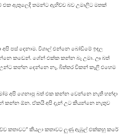
ූම් එක ඇතුලෙදි තමන්ට ඇහිච්ච බව උමාලිට මතක්
අපි පස් දෙනාම. විශාල් එන්නෙ බෝඩිමේ ඉඳල
ගන්නෙ කඩෙන්. ශේන් එක්ක කන්න බෑ උමා. ඌ බත්
උන්ට කන්න දෙන්නෙ නෑ, බිත්තර චිකන් කෑලි එහෙම
ැමෝම අපි ගෙනාපු බත් එක කන්න වෙන්නෙ නැති හන්දා
් කන්න ඕන. ඒකයි අපි දැන් උට කියන්නෙ නැතුව
ිව්ව කතාවට” කියලා කතාවට ලුණු ඇඹුල් එක්කහු කරේ