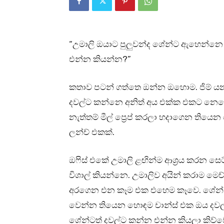
“උමාලි ඔයාට පුලුවන්ද ශේන්ට ඇහෙන්න
එන්න කියන්න?”
කතාව පටන් ගත්තෙ ඔන්න ඔහොම. ජිම් යන හ
දවල්ට කන්නෙ අනිත් අය එක්ක එකට නෙව
නැත්තම් මීල් ප්‍රෙප් කරලා හදාගෙන තියෙන 
ලන්ච් එකක්.
ඔෆිස් එකේ උමාලි ළඟින්ම ආශ්‍රය කරන සෙට්
විශාල් කියන්නෙ. උමාලිව අයින් කරාම මෙච්
අරගෙන එන කෑම එක එහෙම කෑවෙ. ශේන් ආව
වෙන්න තියෙන හොඳම චාන්ස් එක ඔය දවල්ට
ශේන්ටත් දවල්ට කන්න එන්න කියලා කිව්වෙ.