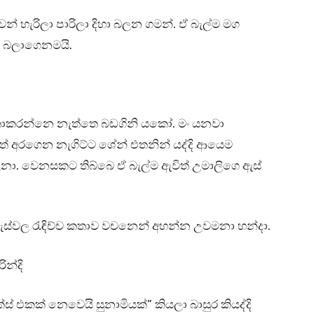
ෙන් හැරිලා පාරිලා දිහා බලන ගමන්. ඒ බැල්ම මග
හා බලාගෙනමයි.
කතාකරන්නෙ නැත්තෙ බඩගිනි යකෝ. මං යනවා
ත් අරගෙන නැගිට්ට ශේන් එතනින් යද්දි ආයෙම
උනා. වෙනසකට තිබ්බෙ ඒ බැල්ම ඇවිත් උමාලිගෙ ඇස්
ඇස්වල රැඳිච්ච කතාව වචනෙන් අහන්න උවමනා හන්දා.
ින්දි
 එකක් නෙවෙයි සුනාමියක්” කියලා බාසුර කියද්දි