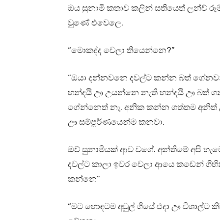
ඔය සුනාමි කතාව කලින් සතියෙත් ලන්ච් ර
වුණේ එවෙලෙ.
“මොකද්ද වෙලා තියෙන්නෙ?”
“ඔයා දන්නවනෙ දවල්ට කන්න බත් ගේනවා 
හන්දයි ඌ උයන්නෙ නැති හන්දයි ඌ බත් 
ගේන්නෙත් නෑ. අනික කන්න ගත්තම අනිත් 
ඌ සම්පූර්ණයෙන්ම කනවා.
ඔව් සුනාමියක් ආව වගේ. අන්තිමේ අපි හ
දවල්ට කාලා ඉවර වෙලා ආයෙ කඩෙන් ගිහින
කන්නෙ”
“මට හොඳටම අවුල් ගියේ එදා ඌ විශාල්ට ක