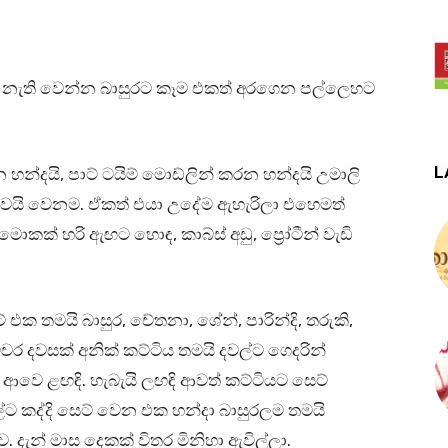
ෙ නැති වෙන්න බාසුරට කෑම එකත් අරගෙන පල්ලෙහට
L
න්දයි, පාට් ටයිම් මොඩ්ලින් කරන හන්දයි උමාලි
ෙයි වෙනම. ඒකත් එයා උදේම ඇහැරිලා එහෙමත්
මොකක් හරි ඇඟට හොඳ, කාබ්ස් අඩු, ප්‍රෝටීන් වැඩි
 එක තමයි බාසුර, චේතනා, ශේන්, පාරින්දි, තරුකි,
චර දවසක් අනික් කට්ටිය තමයි දවල්ට ගෙදරින්
ෙ ළඟඳි. හැබැයි ලඟඳි ආවත් කට්ටියට සෙට්
 කද්දි සෙට් වෙන එක හන්දා බාසුරලම තමයි
 දැන් මාස දෙකක් විතර මිනිහා ඇවිල්ලා.