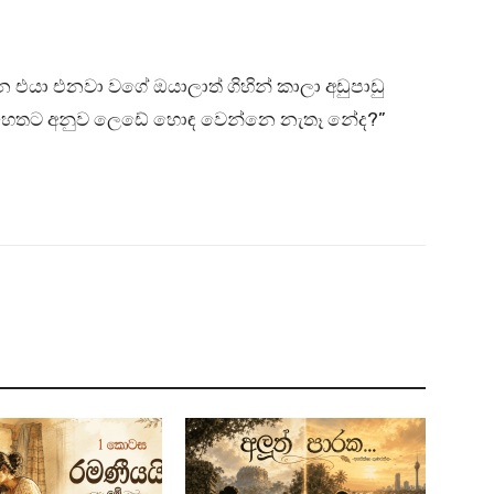
එයා එනවා වගේ ඔයාලාත් ගිහින් කාලා අඩුපාඩු
බෙහෙතට අනුව ලෙඩේ හොඳ වෙන්නෙ නැතෑ නේද?”