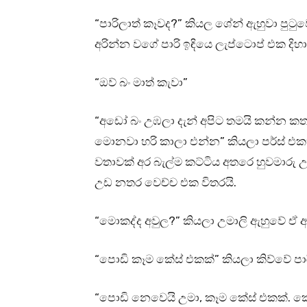
“පාරිලාත් කෑවද?” කියල ශේන් ඇහුවා පුටුව
අරින්න වගේ පාරි ඉඳියෙ ලැප්ටොප් එක දි
“ඔව් බං මාත් කැවා”
“අඩෝ බං උඹලා දැන් අපිට තමයි කන්න 
මොනවා හරි කාලා එන්න” කියලා පර්ස් එක
වතාවක් අර බැල්ම කට්ටිය අතරෙ හුවමාරු 
උඩ නතර වෙච්ච එක විතරයි.
“මොකද්ද අවුල?” කියලා උමාලි ඇහුවේ ඒ 
“පොඩි කෑම කේස් එකක්” කියලා කිව්වේ පාර
“පොඩි නෙවෙයි උමා, කෑම කේස් එකක්. කේස්