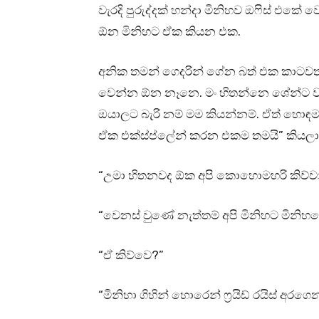
වැරදි පුරුද්දක් හන්දා මිනිහව ඔෆිස් එක
ඕන මිනිහට ඒක කියන එක.
අනික තමන් ගෙදරින් ගේන බත් එක කාටවත්
වෙන්න ඕන නෑනෙ. මං හිතන්නෙ ශේන්ට ව
ඔයාලට බැරි නම් මම කියන්නම්. ඒත් හො
ඒක එක්ස්ප්ලේන් කරන එකම තමයි” කියලා උම
“උමා හිතනවද ඕක අපි කොහොමහරි කිව්වා ක
“වෙනස් වුණේ නැත්තම් අපි මිනිහට මිනිහ
“ඒ කිව්වෙ?”
“මිනිහා ගිහින් හොරෙන් ෆ්‍රයිඩ් රයිස් අර