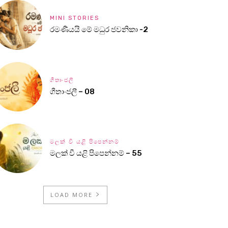
MINI STORIES
රමණීයයි මේ මධුර ජවනිකා -2
ගීතාංජලී
ගීතාංජලී – 08
මලක් වී යළි පිපෙන්නම්
මලක් වී යළි පිපෙන්නම් – 55
LOAD MORE