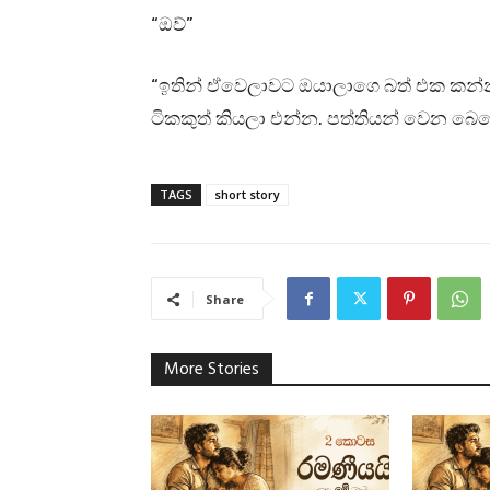
“ඔව්”
“ඉතින් ඒවෙලාවට ඔයාලාගෙ බත් එක කන්න 
ටිකකුත් කියලා එන්න. පත්තියන් වෙන 
TAGS
short story
Share
More Stories