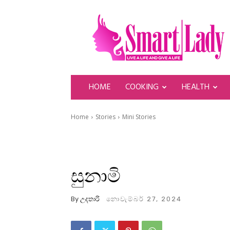
SmartLady
HOME
COOKING
HEALTH
Home
Stories
Mini Stories
සුනාමි
By
උදතාරි
නොවැම්බර් 27, 2024