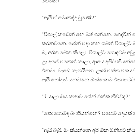
චේතනා.
“ඇයි ඒ මොකද්ද වුණේ?”
“විශාල් කඩෙන් නෙ බත් ගන්නෙ. ගෙදරින් ගෙ
කරනවනෙ. ශේන් එදා කන ගමන් විශාල්ට බ
බෑ අරක මේක කියලා. විශාල්ට හොඳටම අවුල්
ඌ අපේ එකෙන් කාලා, ආයෙ අපිට කියන්නෙ නැ
එනවා. වැඩේ කැතයිනෙ. ඌත් එක්ක එක දවසක
ඇයි හෝදන් යනවනෙ ඔක්කොම එක කටට” කි
“ඔයාලා ඔය කතාව ශේන් එක්ක කිව්වද?”
“කොහොමද බං කියන්නෙ? එහෙම දෙයක් කටක්
“ඇයි බැරි. මං කියන්නෙ අපි ඕක මිනිහට 