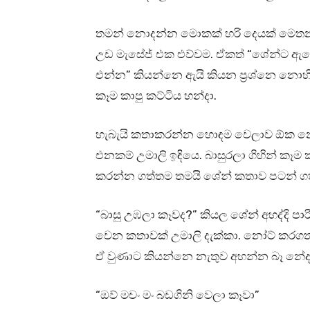
තමන් නොදන්න මොකක් හරි දෙයක් මෙතන ස
උඩ මැසේජ් එක එව්වම. ඒකත් “ශේන්ට ඇ
එන්න” කියන්නෙ ඇයි කියන ප්‍රශ්නෙ නොහ
කෑම කාපු කට්ටිය හන්දා.
හැබැයි කතාකරන්න හොඳම වෙලාව ඕක නෙව
එනකම් උමාලි ඉඳියෙ. බාසුරලා ගිහින් කෑම
කරන්න ගත්තම තමයි ශේන් කතාව පටන් ග
“බාසු උඹලා කෑවද?” කියල ශේන් අහද්දි පා
වෙන කතාවක් උමාලි දැක්කා. නෝට් කරගත්
ඒ වුණාට කියන්නෙ නැතුව අහන්න බෑ නේද ක
“ඔව් මචං මං බඩගිනි වෙලා කෑවා”