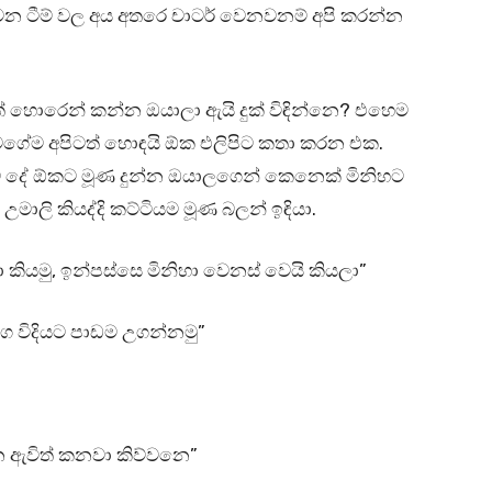
ේ වෙන ටීම් වල අය අතරෙ චාටර් වෙනවනම් අපි කරන්න
 හොරෙන් කන්න ඔයාලා ඇයි දුක් විඳින්නෙ? එහෙම
ගේම අපිටත් හොඳයි ඕක එලිපිට කතා කරන එක.
ඳම දේ ඕකට මූණ දුන්න ඔයාලගෙන් කෙනෙක් මිනිහට
ාලි කියද්දි කට්ටියම මූණ බලන් ඉඳියා.
ියමු, ඉන්පස්සෙ මිනිහා වෙනස් වෙයි කියලා”
ගෙ විදියට පාඩම උගන්නමු”
ගෙන ඇවිත් කනවා කිව්වනෙ”