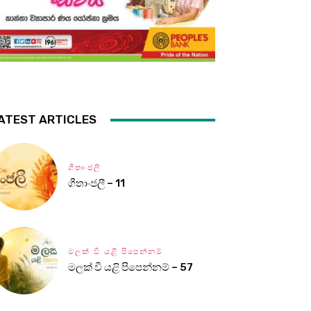
ATEST ARTICLES
ගීතාංජලී
ගීතාංජලී – 11
මලක් වී යළි පිපෙන්නම්
මලක් වී යළි පිපෙන්නම් – 57