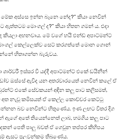
 මේක අස්සෙ ඉන්න බෑනෙ නේද?” කියා නෙවින්
ට ඇත්තටම මොංගල් ද?” කියා හිතන ගමන් ය. එදා
 කියලා අහනවාය. මේ වගේ හයි එන්ඩ් අපාට්මන්ට්
මොංගල් කෙල්ලෙක්ව සෙට් කරගත්තේ මොන ගොන්
න්නේ හිතාගන්න බැරුවය.
ා ශාර්වරී ඉස්සර වී යද්දී අපාට්මන්ට් එකේ ඩයිනින්
ිඩෝව ඔස්සේ ඇවිද යන අතරවාරයෙත් නෙවින් කලේ ඒ
ටුරන්ට් එකේ සේවකයන් අඳින කලු පාට කලිසමත්,
 අත නැවූ කමිසයත් ඒ කෙල්ල කොච්චර කෙට්ටු
න්නන බව නෙවින්ට හිතුණේය. ඉණ ලඟට විතර දිග
න් ඇගේ අතේ තියෙන්නෙත් ලාබ, හමගිය කලු පාට
කන් පෙති පාලු බවත් ඒ ගෙවුන තප්පර කිහිපය
ම් ඇසට පුලුවන්කම තිබුණේය.