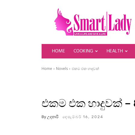
SmartLady
HOME
COOKING
HEALTH
Home
Novels
එකම එක හාදුවක්
එකම එක හාදුවක් – 
By
උදතාරි
දෙසැම්බර් 16, 2024