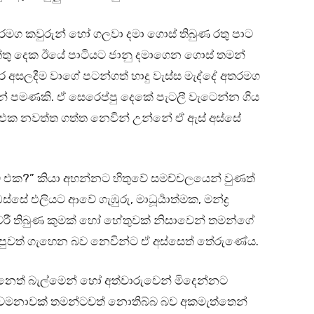
රමග කවුරුන් හෝ ගලවා දමා ගොස් තිබුණ රතු පාට
්තු දෙක ඊයේ පාටියට ජානු දමාගෙන ගොස් තමන්
අසලදීම වාගේ පටන්ගත් හාදු වැස්ස මැද්දේ අතරමග
් පමණකි. ඒ සෙරෙප්පු දෙකේ පැටලී වැටෙන්න ගිය
එක නවත්ත ගත්ත නෙවින් උන්නේ ඒ ඇස් අස්සේ
ක?” කියා අහන්නට හිතුවේ සමච්චලයෙන් වුණත්
 එලියට ආවේ ගැඹුරු, මාධූර්‍යාත්මක, මන්ද්‍ර
ැවරී තිබුණ කුමක් හෝ හේතුවක් නිසාවෙන් තමන්ගේ
ුවත් ගැහෙන බව නෙවින්ට ඒ අස්සෙත් තේරුණේය.
දෙනෙත් බැල්මෙන් හෝ අත්වාරුවෙන් මිදෙන්නට
වමනාවක් තමන්ටවත් නොතිබ්බ බව අකමැත්තෙන්