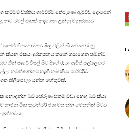
ෙ කටටම විත්තිය ශාර්වරීට තේරුණේ ඇරිච්ච දොරෙන්
ු පාට ටවල් එකක් ඇඳගෙන උන්නු මනුස්සයව
ේ තාමත් තියෙන වතුර බිංදු වලින් කියන්නේ ඔහු
L
ින් කියන එකය. දුරකතනය කනේ ගසාගෙන තමන්ට
හීන් සැරේ විසල් පිට දිගේ රූටා ඇවිත් පල්ලෙහට
අල්ලා නවත්තන්නට හැකි නම් කියා ශාර්වරීට
 ගත කිලිපොලා යන්න හේතුවකි.
න එක නොදන්න බව තේරුණ එකම වඩා හොඳ බව කියා
ෑම භාජන ටික කවුන්ටර් එක මත තබා මෙතනින් පිටව
ී ඉන්නටය.