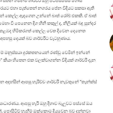
ා සිතන ගමන්ම ශාර්වරී ඔහු පිටිපස්සේම ගොස්
්ටරයට එහා පැත්තෙන් නගරය පේන විදියට සකසා ඇති
 උන් කෙල්ල ඇඳගෙන උන්නේ බාත් රෝබ් එකකි. ඒ බාත්
හා වී පෙනෙන දිග හීනි කකුල් ද, නිලියක් බඳු සුන්දර
ස් කළඹද හිමිකරගත් කෙල්ල වෙත දිවෙන දෙනෙත
පහසු දෙයක් බව ශාර්වරීට වැටහුණාය.
ේ මනුස්සයා දුරකතනයෙන් රණ්ඩු වෙමින් ඉන්නේ
 කියා හිතෙන එක වලක්වාගන්න විදියක් ශාර්වරී දැන
 අදහසින් ආපසු හැරිච්ච ශාර්වරී නැවතුනේ “තෑන්ක්ස්
එක සාධාරණය. ආපසු හැරී ඔහු දිහාව බැලුවට පස්සේ ඔය
, පොසිටිව් හැඟීම් ඔක්කොම දියවෙන බව දන්නවා