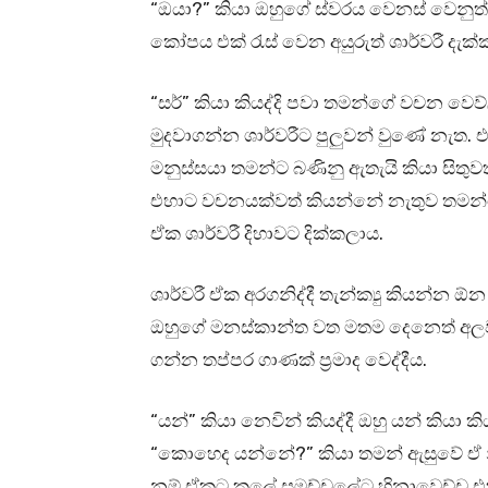
“ඔයා?” කියා ඔහුගේ ස්වරය වෙනස් වෙනුත් 
කෝපය එක් රැස් වෙන අයුරුත් ශාර්වරී දැක්
“සර්” කියා කියද්දි පවා තමන්ගේ වචන ව
මුදවාගන්න ශාර්වරීට පුලුවන් වුණේ නැත.
මනුස්සයා තමන්ට බණිනු ඇතැයි කියා සිතු
එහාට වචනයක්වත් කියන්නේ නැතුව තමන්ග
ඒක ශාර්වරී දිහාවට දික්කලාය.
ශාර්වරී ඒක අරගනිද්දී තැන්ක්‍යු කියන්
ඔහුගේ මනස්කාන්ත වත මතම දෙනෙත් අලව
ගන්න තප්පර ගාණක් ප්‍රමාද වෙද්දීය.
“යන්” කියා නෙවින් කියද්දී ඔහු යන් කිය
“කොහෙද යන්නේ?” කියා තමන් ඇසුවේ ඒ නිස
නම් ඒකට කලේ සමච්චලේට හිනාවෙච්ච 