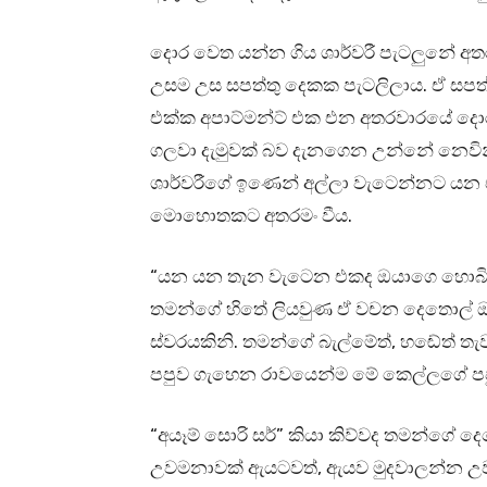
දොර වෙත යන්න ගිය ශාර්වරී පැටලුනේ අත
උසම උස සපත්තු දෙකක පැටලිලාය. ඒ සපත
එක්ක අපාට්මන්ට් එක එන අතරවාරයේ දොර 
ගලවා දැමුවක් බව දැනගෙන උන්නේ නෙවින
ශාර්වරීගේ ඉණෙන් අල්ලා වැටෙන්නට යන 
මොහොතකට අතරමං වීය.
“යන යන තැන වැටෙන එකද ඔයාගෙ හොබි එ
තමන්ගේ හිතේ ලියවුණ ඒ වචන දෙතොල් ඔස්සේ
ස්වරයකිනි. තමන්ගේ බැල්මේත්, හඬේත් ත
පපුව ගැහෙන රාවයෙන්ම මේ කෙල්ලගේ පප
“අයෑම් සොරි සර්” කියා කිව්වද තමන්ගේ 
උවමනාවක් ඇයටවත්, ඇයව මුදවාලන්න උ