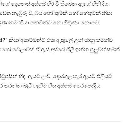
ගේ දෙනෙත් අස්සේ හිර වී තිබෙන ඇගේ හීනි දිග,
වෙත නැඹුරු වී, බිය හෝ කුමක් හෝ හේතුවක් නිසා
බුණානම් කියා නෙවින්ට නොහිතුණා නොවේ.
nd?” කියා අපාට්මන්ට් එක ඇතුලේ උන් ජානු තමන්ව
ෝ වෙලාවක් ඒ ඇස් අස්සේ ගිලී ඉන්න පුලුවන්කමක්
ටුපසින් හිඳ, ඇයට ලංව, දොරගුළ හැර ඇයට එලියට
කරන්න බැරි හැඟීම හිත අස්සේ තෙරපෙද්දිය.