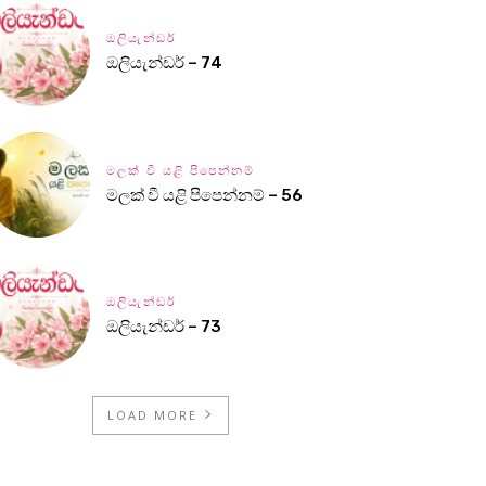
ඔලියැන්ඩර්
ඔලියැන්ඩර් – 74
මලක් වී යළි පිපෙන්නම්
මලක් වී යළි පිපෙන්නම් – 56
ඔලියැන්ඩර්
ඔලියැන්ඩර් – 73
LOAD MORE