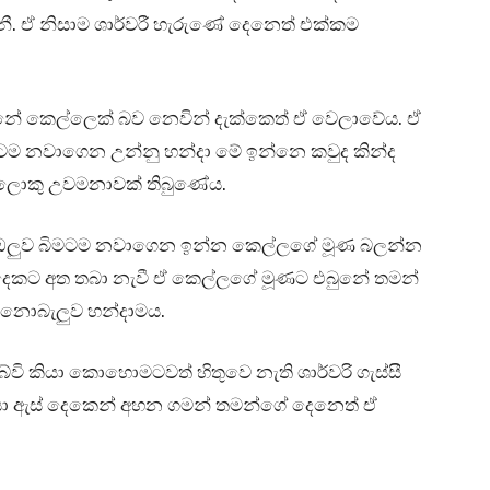
 දනී. ඒ නිසාම ශාර්වරී හැරුණේ දෙනෙත් එක්කම
න්නේ කෙල්ලෙක් බව නෙවින් දැක්කෙත් ඒ වෙලාවේය. ඒ
 නවාගෙන උන්නු හන්දා මේ ඉන්නෙ කවුද කින්ද
 ලොකු උවමනාවක් තිබුණේය.
ඔලුව බිමටම නවාගෙන ඉන්න කෙල්ලගේ මූණ බලන්න
ස් දෙකට අත තබා නැවී ඒ කෙල්ලගේ මූණට එබුනේ තමන්
 නොබැලුව හන්දාමය.
වි කියා කොහොමටවත් හිතුවෙ නැති ශාර්වරි ගැස්සී
ියා ඇස් දෙකෙන් අහන ගමන් තමන්ගේ දෙනෙත් ඒ