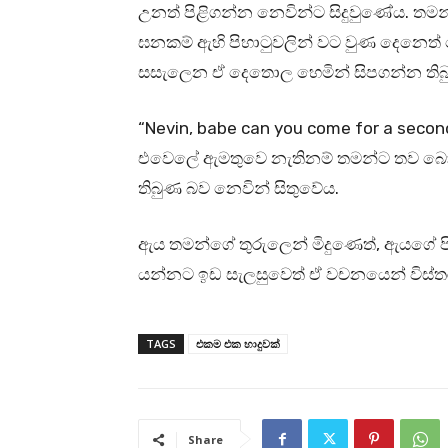
උනත් පිළිගන්න නෙවින්ට සිදුවුණේය. තමන්
ඝනකම් ඇහි පිහාටුවලින් වට වුණ දෙනෙත් 
සසැලෙන ඒ දෙතොල හෙමින් සිපගන්න ති
“Nevin, babe can you come for a seco
එවෙලේ ඇමතුවෙ නැතිනම් තමන්ට තව බොහ
තිබුණ බව නෙවින් සිතුවේය.
ඇය තමන්ගේ තුරුලෙන් මිදුණෙත්, ඇයගේ පි
යන්නට ඉඩ සැලසුවෙත් ඒ වචනයෙන් විස්තර 
TAGS
එකම එක හාදුවක්
Share