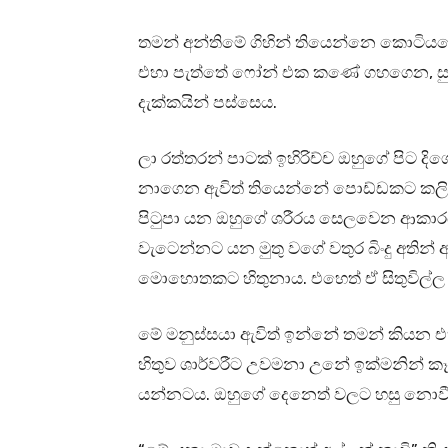
තමන් අන්තිමේ ගිහින් තියෙන්නෙ කොටියග
එහා පැත්තේ ෆෝන් එක කණේ ගහගෙන, සුද
දැක්කයින් පස්සෙය.
ලා රත්තරන් පාටක් ඉහිරිච්ච ඔහුගේ පිට දිග
නාගෙන ඇවිත් තියෙන්නේ පොඩ්ඩකට කල
පිටුපා යන ඔහුගේ ශරීරය සෙලවෙන ආකාරයට 
වැටෙන්නට යන මුතු වගේ වතුර බිංදු අතින් 
මොහොතකට හිතුනාය. එහෙත් ඒ සිතුවිල්ල
මේ මනුස්සයා ඇවිත් ඉන්නේ තමන් කිය
හිතුව ශාර්වරීට උවමනා උනේ ඉක්මනින් ක
යන්නටය. ඔහුගේ දෙනෙත් වලට හසු නොව