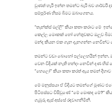
වුණත් හැරී ඉන්න තමන්ට බැරි බව ශාර්වරී
සම්පූර්ණ හිසම බිමට ඔබාගෙනය.
“තෑන්ක්ස් මල්ලි” කියා කතා කරාට මේ ඉ
කෙල්ල මොකක් හෝ හේතුවකට ඔලුව බිමටම
මන්ද කියන එක ගැන දැනගන්න නෙවින්ට
තමන්ට වඩා බොහෝ පල්ලෙහයින් ඉන්න, 
වෙන විදියක් නැති හන්දා නෙවින් දණ හි
“හෙලෝ” කියා කතා කරත් ඇය තමන් දිහාව
මේ මනුස්සයා ඒ විදියට තමන්ගේ මූණට එබේ
පිටිපස්සට විසිවුණේ “මේ මොකද මේ?” ක
ගැඹුරු ඇස් අස්සේ රඳවාගනිමිනි.