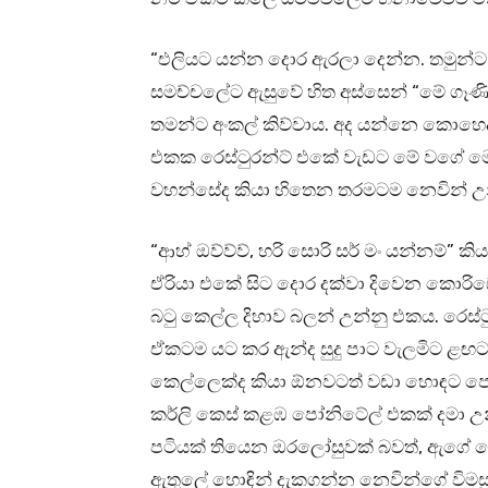
“එලියට යන්න දොර ඇරලා දෙන්න. තමුන්ට
සමච්චලේට ඇසුවේ හිත අස්සෙන් “මේ ගෑණි
තමන්ට අංකල් කිව්වාය. අද යන්නෙ කොහෙද
එකක ‍රෙස්ටුරන්ට් එකේ වැඩට මේ වගේ 
වහන්සේද කියා හිතෙන තරමටම නෙවින් උ
“ආහ් ඔව්ව්ව්, හරි සොරි සර් මං යන්නම්” කිය
ඒරියා එකේ සිට දොර දක්වා දිවෙන කොර
බටු කෙල්ල දිහාව බලන් උන්නු එකය. රෙස්
ඒකටම යට කර ඇන්ද සුදු පාට වැලමිට ළඟට
කෙල්ලෙක්ද කියා ඕනවටත් වඩා හොඳට පෙ
කර්ලි කෙස් කළඹ පෝනිටේල් එකක් දමා උ
පටියක් තියෙන ඔරලෝසුවක් බවත්, ඇගේ දෙ
ඇතුලේ හොඳින් දැකගන්න නෙවින්ගේ විමසු