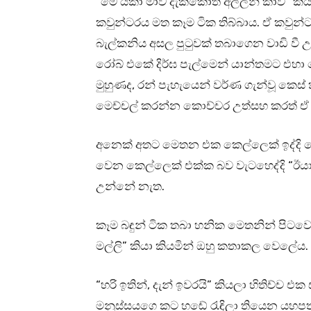
“මේ යකා මාව දැක්කොත් අල්ලන් කාවි” කිය
කවුන්ටරය මත කෑම ටික තිබ්බාය. ඒ කවුන
බැල්කනිය අසල පුටුවක් තබාගෙන වාඩි වී
රෝබ් එකේ දිර්ඝ පැල්මෙන් යාන්තමට එහා මෙ
මුහුණද, රන් පැහැයෙන් වර්ණ ගැන්වූ කෙ
මෙච්චල් කරන්න කොච්චර උත්සහ කරත් ඒ අ
අනෙක් අතට මෙතන එක කෙල්ලෙක් ඉද්දි ම
වෙන කෙල්ලෙක් එක්ක බව වැටහෙද්දි “ඊයා”
උන්නේ නැත.
කෑම බඳුන් ටික තබා හනික මෙතනින් පිටවෙන
මල්ලි” කියා කියමින් ඔහු කතාකල වෙලේය.
“හරි ඉතින්, දැන් ඉවරයි” කියලා හිතිච්ච 
මනුස්සයගෙ කට හඬේ රැඳිලා තියෙන යහපත්