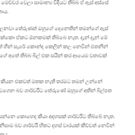
මෙච්චර වෙලා සාමාන්‍ය විදියට තිබ්බ ඒ ඇස් අස්සේ
කාය.
ෙව්ලනවා තේරුණත් ඔහුගේ දෙනෙතින් තමන්ගේ ඇස්
 එක්කො ඒකට ඕනකමක් තිබ්බෙ නැත. දැන් දැන් මේ
වත් හීන් සැරේ කොන්ද කෙලින් කල නෙවින් එතනින්
ේ අතේ තිබ්බ බිල් එක සයින් කර ආයෙම වතාවක්
න ඕන කියන එකවත් මතක නැති තරමට තමන් උන්නේ
ගෙන බව ශාර්වරීට තේරුණේ ඔහුගේ අතින් බිල්පත
ා කියන්නෙ කොහෙද කියා අදහසක් ශාර්වරීට තිබ්බේ නැත.
ාම බව ශාර්වරී හිතට දහස් වාරයක් කිව්වත් නෙවින්
එකය.