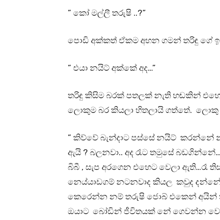
” කෝ මල්ලී තරුෂි ..?”
පොඩි අක්කත් ඒකම අහන ගමන් තරිඳු ගේ ඉස
” එයා නයිට් අක්කේ අද…”
තරිඳු කිසිම බරක් පතලක් නැති හඬකින් 
ලොකුම බර කියලා හිතලායි ගත්තේ. ලොකු 
” කිව්වේ බැන්දාට පස්සේ නයිට් කරන්නේ
ඇයි ? බලනවා.. අද රෑට තමුසේ බඩගින්නේ….
බිබී , සැප අරගෙන එහෙට වෙලා ඇති…රෑ ත
නෙය්යාඩගම් නටනවාද කියල කවුද දන්නේ ම
කෙරෙන්න නම් තරුෂි ජොබ් එකෙන් අයින් ක
ඔයාට බෝඩින් ජීවිතයක් නේ ගෙවන්න වෙ