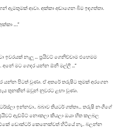
ෙන් ඇමතුමක් ආවා. අක්කා අඬාගෙන බිම ඉඳගත්තා.
ක්කා ….”
 ඉවරයක් නෑලූ … ප්‍රයිවට් ගෙනිච්චාම එහෙමම
… අනේ මට ගෙදර යන්න ඕනි මල්ලී …”
ර යන්න පිටත් වුණා. ඒ අතරේ තරුෂිට තුමක් අරගෙන
පැය තුනකින් ඔවුන් නුවරට ළඟා වුණා.
ර්ස්ලා ඉන්නවා.. බබාව තියටර් ගත්තා… තරුෂි නංගීගේ
‍රයිවට් ඇඩ්මිට් නොකලා කියලා ඔයා හිත කලබල
එකේ ඩොක්ටර් කෙනෙක්වත් හිටියේ නැ.. බලන්න