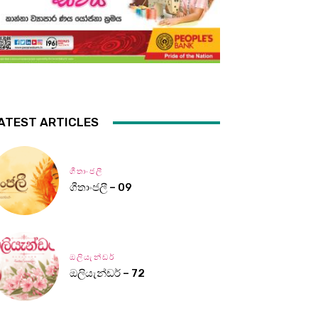
ATEST ARTICLES
ගීතාංජලී
ගීතාංජලී – 09
ඔලියැන්ඩර්
ඔලියැන්ඩර් – 72