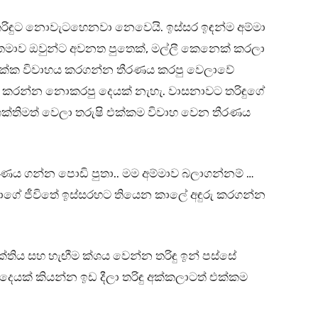
තරිඳුට නොවැටහෙනවා නෙවෙයි. ඉස්සර ඉඳන්ම අම්මා
ාව ඔවුන්ට අවනත පුතෙක්, මල්ලී කෙනෙක් කරලා
ි එක්ක විවාහය කරගන්න තීරණය කරපු වෙලාවේ
් කරන්න නොකරපු දෙයක් නැහැ. වාසනාවට තරිඳුගේ
ු ශක්තිමත් වෙලා තරුෂි එක්කම විවාහ වෙන තීරණය
රණය ගන්න පොඩි පුතා.. මම අම්මාව බලාගන්නම් …
යාගේ ජීවිතේ ඉස්සරහට තියෙන කාලේ අඳුරු කරගන්න
්තිය සහ හැඟීම ක්ශය වෙන්න තරිඳු ඉන් පස්සේ
දෙයක් කියන්න ඉඩ දීලා තරිඳු අක්කලාටත් එක්කම