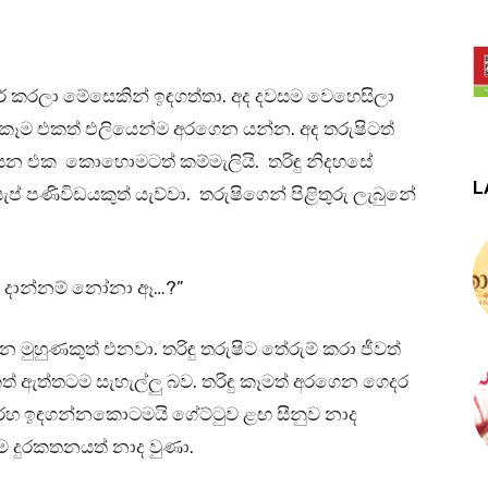
ඩර් කරලා මේසෙකින් ඉඳගත්තා. අද දවසම වෙහෙසිලා
ෑ කෑම එකත් එලියෙන්ම අරගෙන යන්න. අද තරුෂිටත්
 ට උයන එක කොහොමටත් කම්මැලියි. තරිඳු නිදහසේ
L
පණිවිඩයකුත් යැව්වා. තරුෂිගෙන් පිළිතුරු ලැබුනේ
ක් දාන්නම් නෝනා ඈ…?”
න මුහුණකුත් එනවා. තරිඳු තරුෂිට තේරුම් කරා ජීවත්
ඇත්තටම සැහැල්ලු බව. තරිඳු කෑමත් අරගෙන ගෙදර
සරහ ඉඳගන්නකොටමයි ගේට්ටුව ළඟ සීනුව නාද
ම දුරකතනයත් නාද වුණා.