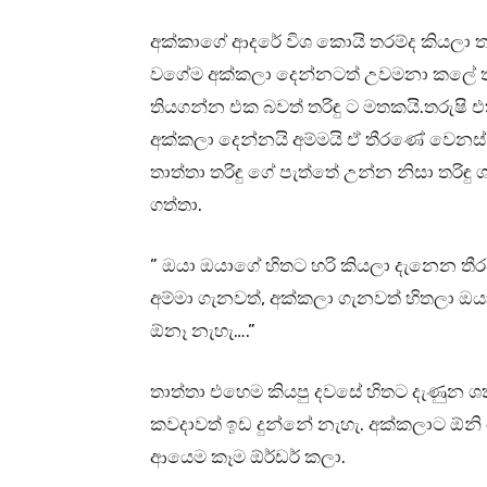
අක්කාගේ ආදරේ විශ කොයි තරම්ද කියලා 
වගේම අක්කලා දෙන්නටත් උවමනා කලේ තම
තියගන්න එක බවත් තරිඳු ට මතකයි.තරුෂ
අක්කලා දෙන්නයි අම්මයි ඒ තීරණේ වෙනස
තාත්තා තරිඳු ගේ පැත්තේ උන්න නිසා තරිඳ
ගත්තා.
” ඔයා ඔයාගේ හිතට හරි කියලා දැනෙන තී
අම්මා ගැනවත්, අක්කලා ගැනවත් හිතලා ඔ
ඕනෑ නැහැ….”
තාත්තා එහෙම කියපු දවසේ හිතට දැණුන ශක
කවදාවත් ඉඩ දුන්නේ නැහැ. අක්කලාට ඕනි 
ආයෙම කෑම ඕර්ඩර් කලා.