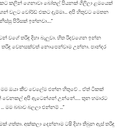
ිකකට කලින් ගෙනාවා බෝතල් පියනක් ගිලිලා ළමයෙක්
ශන් වලට වෝර්ඩ් එකට දැම්මා… අපි හිතුවට මෙතන
ස්සු පිරිසක් ඉන්නවා….”
් වගේ තරිඳු දිහා බැලුවා. හිත රිදවගෙන ඉන්න
ම, තරිඳු වෙනසක්වත් නොපෙන්වාම උන්නා. පාන්දර
. මම ඔයා කීව වෙලේම එන්න හිතුවේ .. ඒත් ටිකක්
ේ වෙනකල් අපි ඇටෙන්ශන් උන්නේ….. තුන හමාරට
… මම බබාව බලලා එන්නම් …”
් ගත්තා. අක්කලා දෙන්නාම ටෂි දිහා තිබුන ඇස් තරිඳු