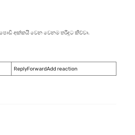
 පොඩි අක්කයි වෙන වෙනම තරිදුට කිව්වා.
ReplyForwardAdd reaction