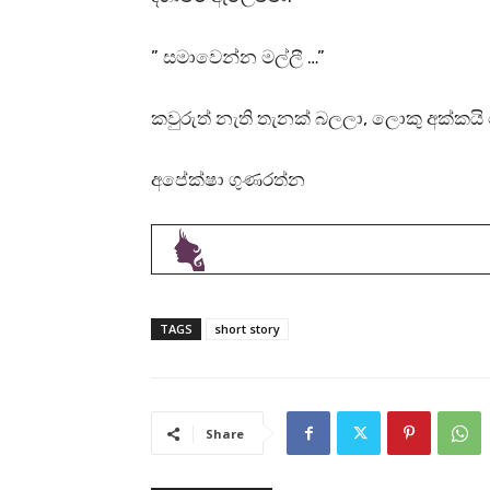
” සමාවෙන්න මල්ලී …”
කවුරුත් නැති තැනක් බලලා, ලොකු අක්කයි
අපේක්ෂා ගුණරත්න
TAGS
short story
Share