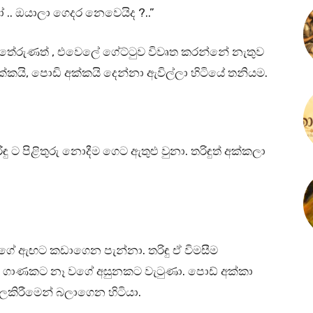
 .. ඔයාලා ගෙදර නෙවෙයිද ?..”
ේරුණත් , එවෙලේ ගේට්ටුව විවෘත කරන්නේ නැතුව
ක්කයි, පොඩි අක්කයි දෙන්නා ඇවිල්ලා හිටියේ තනියම.
 ට පිළිතුරු නොදීම ගෙට ඇතුළු වුනා. තරිඳුත් අක්කලා
ගේ ඇඟට කඩාගෙන පැන්නා. තරිඳු ඒ විමසීම
 ගාණකට නෑ වගේ අසුනකට වැටුණා. පොඩ් අක්කා
කලකිරීමෙන් බලාගෙන හිටියා.