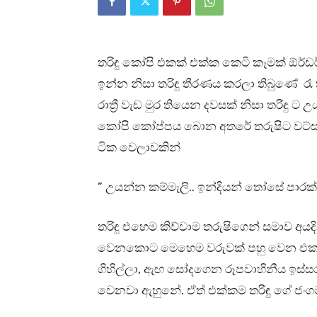
තරිඳු කෝපි එකක් එක්ක කෙටි කෑමක් ඕර්
ඉන්න නිසා තරිඳු තීරණය කරලා තිබුණේ ර
රාත්‍රී වැඩ මුර තියෙන දවසක් නිසා තරිඳු
කෝපි කෝප්පය බොන අතරේ තරුෂිට වට්සැප් 
ටික වෙලාවකින්
” උයන්න කම්මැලි.. ඉන්දියන් තෝසේ පාර
තරිඳු එහෙම කිව්වාම තරුෂිගෙන් සමාව අයදි
වෙනකොට මෙහෙම වරුවක් පහු වෙන එකත් 
ගිහිල්ලා, ඇඟ සෝදගෙන රූපවාහිනීය ඉස්
වෙනවා ඇහුනේ. ඒත් එක්කම තරිඳු ගේ ජංග