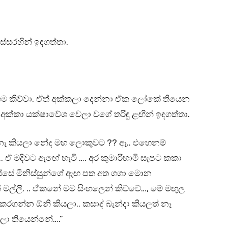
්සරහින් ඉඳගත්තා.
එහෙම කිව්වා. ඒත් අක්කලා දෙන්නා ඒක ලෝකේ තියෙන
අක්කා යක්ෂාවේශ වෙලා වගේ තරිඳු ළඟින් ඉඳගත්තා.
 නැ කියලා නේද මහ ලොකුවට ?? ඈ.. එහෙනම්
 ඒ මදිවට ඇඟේ හැටි …. අර කුමාරිහාමි සැපට කකා
ිස්සේ මිනිස්සුන්ගේ ඇඟ පත අත ගගා මොන
ල්ලි. .. ඒකනේ මම සිංහලෙන් කිව්වේ…, මේ මඟුල
රගන්න ඕනි කියලා.. කසාද් බැන්දා කියලත් නෑ
ලා තියෙන්නේ….”