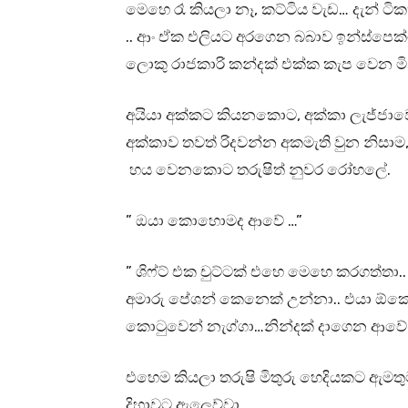
මෙහෙ රෑ කියලා නෑ, කට්ටිය වැඩ… දැන් ට
.. ආං ඒක එලියට අරගෙන බබාව ඉන්ස්පෙක්
ලොකු රාජකාරි කන්දක් එක්ක කැප වෙන මිනි
අයියා අක්කට කියනකොට, අක්කා ලැජ්ජාවෙන
අක්කාව තවත් රිදවන්න අකමැති වුන නිසා
හය වෙනකොට තරුෂිත් නුවර රෝහලේ.
” ඔයා කොහොමද ආවේ …”
” ශිෆ්ට් එක චුට්ටක් එහෙ මෙහෙ කරගත්තා.
අමාරු පේශන් කෙනෙක් උන්නා.. එයා ඕක
කොටුවෙන් නැග්ගා…නින්දක් දාගෙන ආවේ 
එහෙම කියලා තරුෂි මිතුරු හෙදියකට ඇමතුමක
දිහාවට ඇලෙව්වා.