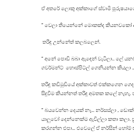
ඒ අතරේ ලොකු අක්කාගේ ස්වාමි පුරුෂයාග
” වෙලා තියෙන්නේ මොකක්ද කියනවකෝ අ
තරිඳු උන්නේත් කලබලෙන්.
” අනේ පොඩි බබා ඇඳෙන් වැටිලා.. ලේ යනවා
ගවර්මන්ට් හොස්පිට්ල් ගෙනියන්න කියලා 
තරිඳු කඩිමුඩියේ අක්කාවත් එක්කගෙන ගෙද
සිදුවීම කියන්නත් තරිඳු අමතක කලේ නැහැ. 
” බයවෙන්න දෙයක් නෑ… නර්සස්ලා , ඩොක්ට
යාලුවෝ දෙන්නෙක්ම ඇවිල්ලා කතා කලා. ප්
කරගන්න එපා… එවෙලේ ඒ නර්සින් හෝම් 