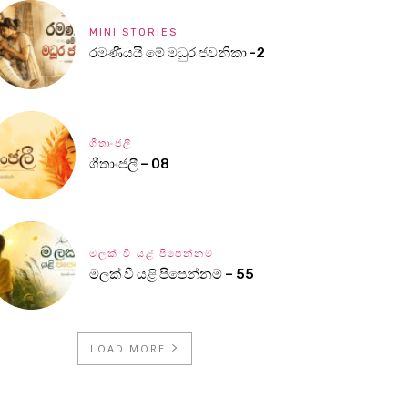
MINI STORIES
රමණීයයි මේ මධුර ජවනිකා -2
ගීතාංජලී
ගීතාංජලී – 08
මලක් වී යළි පිපෙන්නම්
මලක් වී යළි පිපෙන්නම් – 55
LOAD MORE