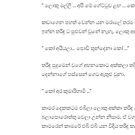
” ලොකු මල්ලී … අපි මේ ගේට්ටුව ළඟ … කෝ
කඩාගෙන පහත් වෙන්න යන මරාලේ තරම ත
ඉන්න තරිඳු ට පුළුවන් වුනේ නැහැ. ලොකු අ
” කෝ අයියලා… පොඩි තුන්දෙනා කෝ …”
තරිඳු පුදුමෙන් වගේ අහනකොට අක්කලා තරිඳු
දෙන්නාගේ පස්සෙන් ගෙට ඇතුළු වුනා.
” කෝ අර කුමාරිහාමි …”
කාමර දෙකකටම එබිලා ලොකු අක්කා තරිඳු 
බලාපොරොත්තු වෙලා උන්න නිසාම, ඒ වග
කාමරෙන් කාමරේ එබි එබි යන විදිය තරිඳු 