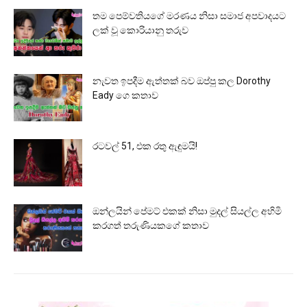
තම පෙම්වතියගේ මරණය නිසා සමාජ අපවාදයට
ලක් වූ කොරියානු තරුව
නැවත ඉපදීම ඇත්තක් බව ඔප්පු කල Dorothy
Eady ගෙ කතාව
රටවල් 51, එක රතු ඇඳුමයි!
ඔන්ලයින් පේමට් එකක් නිසා මුදල් සියල්ල අහිමි
කරගත් තරුණියකගේ කතාව