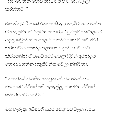
” සමාවෙන්න පොඩි මිස් .. මම ඒ වැඩේ බලලා
කරන්නම් ..”
එක නිලධාරියෙක් එහෙම කියලා නැගිට්ටා. අමන්දා
හිස සැලුවා. ඒ නිලධාරියා තරුණ යුවලව කාර්‍යාලයේ
අදාල කවුන්ටරය අසලට ගෙන්වගෙන වැඩේ ඉවර
කරන විදිය අමන්දා බලාගෙන උන්නා. විනාඩි
කිහිපයකින් ඒ වැඩේ ඉවර වෙලා ඔවුන් අමන්දාට
නොසෑහෙන්න ස්තූතිවන්ත වෙලා නික්මුනා.
” තමන්ගේ වගකීම වෙනුවෙන් වග වෙන්න ..
එතකොට ජීවිතේ හරි සැහැල්ලු වෙනවා… ජීවිතේ
ඉස්සරහටම යනවා…”
මඟ හැරුණු අධිවේගී බසය වෙනුවට ඊළඟ බසය