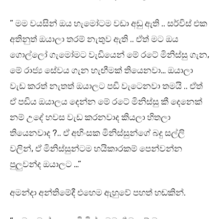
” මම වයසින් ඔය හැමෝටම වඩා අඩු ඇති .. සර්විස් එක
අතිනුත් ඔයාලා තරම් නැතුව ඇති .. ඒත් මට ඔය
ගොල්ලෝ ගැමෝමට වැඩියෙන් මේ රටේ මිනිස්සු ගැන,
මේ රාජ්‍ය සේවය ගැන හැඟීමක් තියෙනවා… ඔයාලා
වැඩ කරත් නැතත් ඔයාලට පඩි වැටෙනවා තමයි .. ඒත්
ඒ පඩිය ඔයාලය දෙන්න මේ රටේ මිනිස්සු කී දෙනෙක්
නම් උදේ හවස වැඩ කරනවාද කියලා හිතලා
තියෙනවාද ?.. ඒ අහිංසක මිනිස්සුන්ගේ බදු සල්ලි
වලින්, ඒ මිනිස්සුන්ටම හයිකාරකම් පෙන්වන්න
පුලුවන්ද ඔයාලට …”
අමන්දා අන්තිමේදී එහෙම ඇහුවේ පහත් හඬකින්.