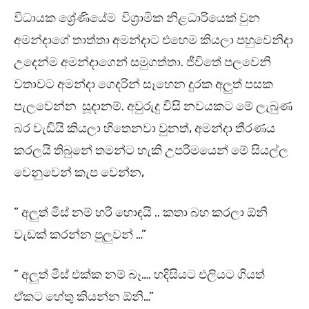
විධායක ශ්‍රේණියේම විශ්‍රාමික නිළධාරියෙක් වුන
අමන්දාගේ තාත්තා අමන්දාට එහෙම කියලා පහුවෙනිදා
උදෙන්ම අමන්දාගෙන් සමුගත්තා. ජීවිතේ පලවෙනි
වතාවට අමන්දා ගෙදරින් සෑහෙන දුරක අලුත් පසක
පැලවෙන්න සූදානම්. අවුරුදු විසි නවයකට මේ ලැබුණ
බර වැඩියි කියලා හිතෙනවා වුනත්, අමන්දා තීරණය
කරලයි තිබුනේ තමන්ට හැකි උපරිමයෙන් මේ සියල්ල
වෙනුවෙන් කැප වෙන්න,
” අලුත් මිස් නම් හරි හොඳයි .. කතා බහ කරලා ඕනි
වැඩක් කරන්න පුලුවන් …”
” අලුත් මිස් එක්ක නම් බෑ…. හදිසියට එලියට ගියත්
ඒකට හේතු කියන්න ඕනි…”