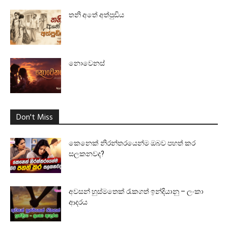
තනි අතේ අත්පුඩිය
නොවෙනස්
Don't Miss
කෙනෙක් නිරන්තරයෙන්ම ඔබව පහත් කර
සලකනවද?
අවසන් හුස්මතෙක් රැකගත් ඉන්දියානු – ලංකා
ආදරය