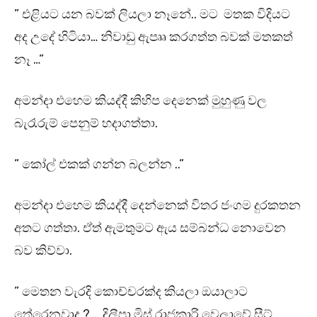
” එළියට යන බවක් ලියලා නෑනේ.. මට මතක විදියට
අද උදේ හිටියා… නිවාඩු ඇපෲ කරගත්ත බවක් මතකත්
නෑ …”
අමන්දා එහෙම කියද්දී කිහිප දෙනෙක් මුහුණු වල
බැරෑරුම් පෙනුම් හදාගත්තා.
” කෝල් එකක් ගන්න බලන්න ..”
අමන්දා එහෙම කියද්දී දෙන්නෙක් විතර ජංගම දුරකතන
අතට ගත්තා. ඒත් ඇමතුමට ඇය සම්බන්ධ නොවෙන
බව කිව්වා.
” මෙතන වැරදි කොච්චරක්ද කියලා ඔයාලාට
තේරෙනවාද ?… දිලීපා මිස් රාජකාරි වෙලාවේ සීට්