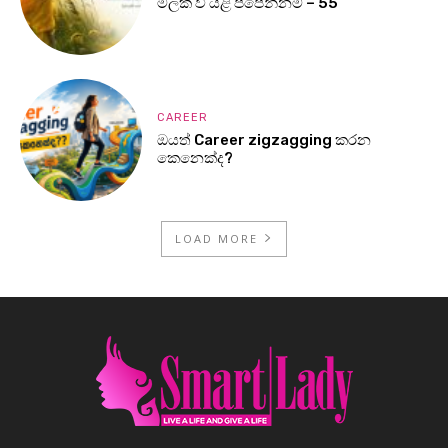
මලක් වී යළි පිපෙන්නම් – 55
CAREER
ඔයත් Career zigzagging කරන
කෙනෙක්ද?
LOAD MORE