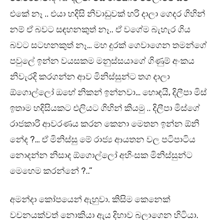
එකේ නෑ .. එයා හදිසි නිවාඩුවක් හරි දාලා ගෙදර ගිහින්
නම් ඒ බවට සඳහනකුත් නෑ.. ඒ වගේම බැහැර ගිය
බවට සටහනකුත් නෑ… මහ දුරක් ගෙවාගෙන තමන්ගේ
පවුලේ ඉන්න වයසකම මනුස්සයාගේ ගිණුම් අංකය
නිවැරදි කරගන්න ආව මිනිස්සුන්ට තග දාලා
ඕගොල්ලෝ ඔහේ නිකන් ඉන්නවා… හොඳයි, දිලීපා මිස්
ඉතාම හදිසියකට එලියට ගිහින් කියමු .. දිලීපා මිස්ගේ
රාජකාරි ආවරණය කරන කෙනා මෙතන ඉන්න ඕනි
නේද ?… ඒ මිනිස්සු මේ රාජ්‍ය ආයතන වල පටිපාටිය
නොදන්න නිසාද ඕගොල්ලෝ අහිංසක මිනිස්සුන්ට
මෙහෙම කරන්නේ ?..”
අමන්දා කෝපයෙන් ඇහුවා. කිසිම කෙනෙක්
වචනයක්වත් නොකියා ඇය දිහාව බලාගෙන හිටියා.