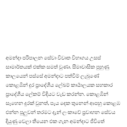
අමන්දා පරිපාලන සේවා විවෘත විභාගය උසස්
සාමාර්තයක් එක්ක සමත් වුණා. සීමාවාසික පුහුණු
කාලයෙන් පස්සේ අමන්දාට පත්වීම් ලැබුණේ
කොළඹින් දුර ප්‍රාදේශීය ලේඛම් කාර්‍යාලයක සහකාර
ප්‍රාදේශීය ලේකම් විදියට වැඩ කරන්න. කොළඹින්
සෑහෙන දුරක් වුනත්, පැය දෙක තුනෙන් ආපහු කොළඹ
එන්න පුලුවන් තරමට දැන් ලංකාවේ ප්‍රවාහන සේවය
දියුණු වෙලා තියෙන එක ගැන අමන්දාට ජීවිතේ