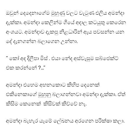
ඔවුන් දෙදෙනාගේම මුහුණු වලට වැටුණ එලිය අමන්දා
දැක්කා. අමන්දා කෙලින්ම ගියේ අදාල කටයුතු කෙරෙන
අංශයට. අමන්දාව දැකපු නිළධාරින් ඇය පවසන්න යන
දේ දැනගන්න බලාගෙන උන්නා.
” කෝ අද දිලීපා මිස් . එයා නේද අස්වැසුම සබ්ජෙක්ට්
එක කරන්නේ ?…”
අමන්දා එහෙම අහනකොට කිහිප දෙනෙක්
එකිනෙකාගේ මුහුනු බලාගන්නවා අමන්දා දැක්කා. ඒත්
කිසිම කෙනෙක් කිසිවක් කිව්වේ නෑ.
අමන්දා බැහැර යෑමේ ලේඛනය අරගෙන පරික්ෂා කලා.