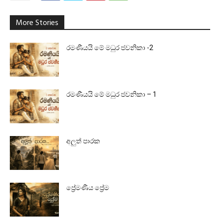
More Stories
රමණීයයි මේ මධුර ජවනිකා -2
රමණීයයි මේ මධුර ජවනිකා – 1
අලුත් පාරක
ප්‍රේමණීය ප්‍රේම