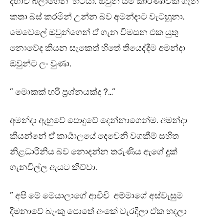
දිහාව බලාගෙන හිටියා. ඔවුන් යම් කාරණාවක් ගැන
කතා බස් කරමින් උන්න බව අමන්දාට වැටහූනා.
මෙවෙලේ ඔවුන්ගෙන් ඒ ගැන විමසන එක යුතු
නොවේද කියන සැකෙත් හිතේ තියෙද්දීම අමන්දා
ඔවුන්ට ලං වුණා.
” මොකක් හරි ප්‍රශ්නයක්ද ?…”
අමන්දා ඇහුවේ පොදුවේ දෙන්නාගෙන්ම. අමන්දා
කියන්නේ ඒ කාර්‍යාලයේ දෙවෙනි වගකීම් සහිත
නිළධාරිනිය බව නොදන්න තරුණිය ඇගේ දුක්
ගැනවිල්ල ඇයට කිව්වා.
” අපි මේ මෙයාලාගේ ආචිචි අම්මාගේ අස්වැසුම
දීමනාවේ බැංකු පොතේ අංකේ වැරදිලා ඒක හදලා