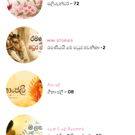
ඔලියැන්ඩර් – 72
MINI STORIES
රමණීයයි මේ මධුර ජවනිකා -2
ගීතාංජලී
ගීතාංජලී – 08
මලක් වී යළි පිපෙන්නම්