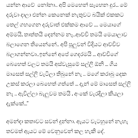
යන්න ආවේ නෝනා.. අපි මෙහෙන් සෑහෙන දුර… මේ
දරුවා දාලා එන්න කෙනෙක් නැතුවට බයික් එකකට
තෙල් ගහගෙන දරුවාත් එක්කම ආවේ …. මෙයාගේ
අම්මයි, තාත්තයි දෙන්නම නෑ..ආච්චි තමයි මෙයාලාව
බලාගෙන තියෙන්නේ.. අපි පුලුවන් විදියට ආච්චිව
බලාගන්නවා..ඉන්නේ අපේ ගෙදරමයි … ආච්චිගේ
බෙහෙත් වලට තමයි අස්වැසුමේ සල්ලි ඕනි … ගිය
මාසෙත් සල්ලි වැටිලා තිබුනේ නැ .. මගේ කරාබු දෙක
උකස් කරලා බෙහෙත් ගත්තේ … දැන් මේ මාසෙත් සල්ලි
නෑ .. ඇවිල්ලා බැලුවම තමයි , අංකේ වැරදිලා කියලා
දැක්කේ…”
අමන්දා කතාවට සවන් දුන්නා. ඇයට වැටහුනේ නැහැ
තවමත් ඇයට මේ වෙනුවෙන් කල හැකි දේ.