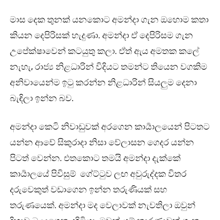
මාස දෙක තුනක් යනකොට අමන්දා ගැන ඔහොම කතා
කියන දෙපිරිසක් හැදුණා. අමන්දා ඒ දෙපිරිසම ගැන
උපේක්ෂාවෙන් කටයුතු කලා. ඒත් ඇය අමතක කලේ
නැහැ, රාජ්‍ය නිළධාරින් විදියට තමන්ට තියෙන වගකිම
අනිවායෙන්ම ඉටු කරන්න නිළධාරින් සියලුම දෙනා
බැඳිලා ඉන්න බව.
අමන්දා කෙටි නිවාඩුවක් අරගෙන කාර්‍යාලයෙන් පිටතට
යන්න ආවේ සිකුරාදා නිසා වේලාසන ගෙදර යන්න
පිටත් වෙන්න. එතකොට තමයි අමන්දා දැක්කේ
කාර්‍යාලයේ පිවිසුම් ගේට්ටුව ලඟ අවුරුද්දක විතර
දරුවෙකුත් වඩාගෙන ඉන්න තරුණියක් සහ
තරුණයෙක්. අමන්දා මද වෙලාවක් නැවතිලා ඔවුන්