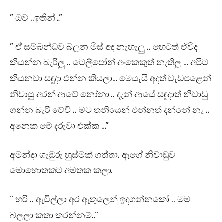
” ඔව් ..ඉතින්…”
” ඒ සම්බන්ධව බලන මිස් අද නැහැලු .. හෙටත් ඒවිද
කියන්න බැරිලු .. ටෙලිපෝන් අංකෙකුත් නැතිලු … අපිට
කියනවා සඳුදා එන්න කියලා… මෙයැයි අදත් වැඩපළෙන්
නිවාසු අරන් ආවේ නෝනා .. දැන් ආයේ සඳුදාත් නිවාඩු
ගන්න බැරි වේවි .. මට තනියෙන් එන්නත් දන්නේ නෑ ..
අනෙක මේ දරුවා එක්ක …”
අමන්දා ගැඹුරු හුස්මක් ගත්තා. ඇගේ නිවාඩුව
මොහොතකට අමතක කලා.
” හරි .. ඇවිල්ලා අර ඇතුලෙන් ඉඳගන්නකෝ .. මම
බලලා කතා කරන්නම්..”