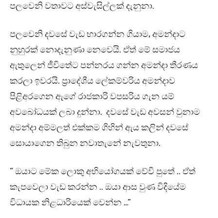
පලවෙනි වතාවට අස්වැසිල්ලක් දැනුනා.
පලවෙනි දවසේ වැඩ භාරගන්න ගියාම, අමන්දාට
නුහුරක් නොදැනුණා නෙවෙයි. ඒත් මේ සමාජය
ඇතුලෙන් ජීවිතේට පන්නරය ගන්න අමන්දා තීරණය
කරලා ඉවරයි. ප්‍රාදේශීය ලේකම්වරිය අමන්දාව
පිළිඅරගෙන ඇගේ රාජකාරි වපසරිය ගැන යම්
අවබෝධයක් ලබා දුන්නා. දවසේ වැඩ අවසන් වුනාම
අමන්දා අම්මලත් එක්කම ගිහින් ඇය කලින් දවසේ
සොයාගෙන තිබුන නවාතැනේ නැවතුනා.
” ඔයාට මේක ලොකු අභියෝගයක් වේවි පුතේ .. ඒත්
කැපවෙලා වැඩ කරන්න .. ඔයා ආස වුණ විදියේම
විධායක නිළධාරියෙක් වෙන්න …”