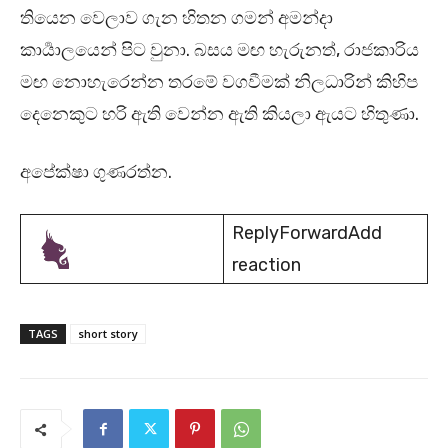
තියෙන වෙලාව ගැන හිතන ගමන් අමන්දා
කාර්‍යාලයෙන් පිට වුනා. බසය මඟ හැරුනත්, රාජකාරිය
මඟ නොහැරෙන්න තරමේ වගවීමක් නිලධාරින් කිහිප
දෙනෙකුට හරි ඇති වෙන්න ඇති කියලා ඇයට හිතුණා.
අපේක්ෂා ගුණරත්න.
ReplyForwardAdd
reaction
TAGS
short story