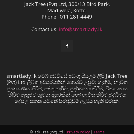
Jack Tree (Pvt) Ltd, 300/13 Bird Park,
Madiwela, Kotte.
Phone : 011 281 4449
Contact us:
info@smartlady.lk
smartlady.lk වෙබ් අඩවියේ අඩංගු සියලුම ලිපි Jack Tree
(Pvt) Ltd ලිඛිත අවසරයකින් තොරව උපුටා ගැනීම, නැවත
ප්‍රකාශණය කිරීම, බෙදාහැරීම, ප්‍රදර්ශනය කිරීම, විකාශනය
කිරීම ඇතුළුව කුමන අයුරකින් හෝ භාවිත කිරීම බුද්ධිමය
දේපල පනත යටතේ සිරදඬුවම් ලැබිය හැකි වරදකි.
© Jack Tree (Pvt) Ltd |
Privacy Policy
|
Terms