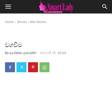
Home
Stories
Mini Stories
වගවීම
By
අපේක්ෂා ගුණරත්න
ජනවාරි 17, 2025