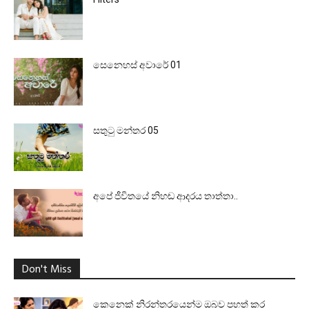
සෙනෙහස් අවාරේ 01
සතුටු මන්තර 05
අපේ ජීවිතයේ නිහඬ ආදරය තාත්තා..
Don't Miss
කෙනෙක් නිරන්තරයෙන්ම ඔබව පහත් කර