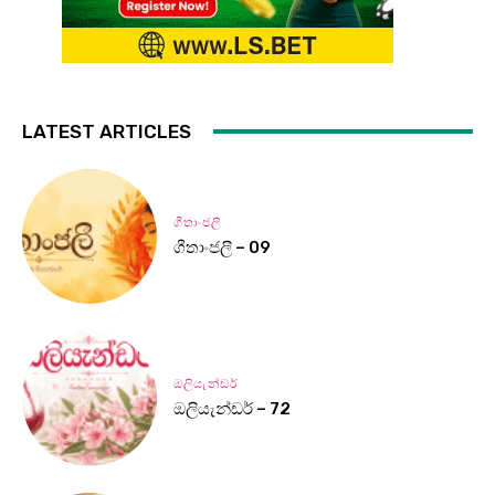
LATEST ARTICLES
ගීතාංජලී
ගීතාංජලී – 09
ඔලියැන්ඩර්
ඔලියැන්ඩර් – 72