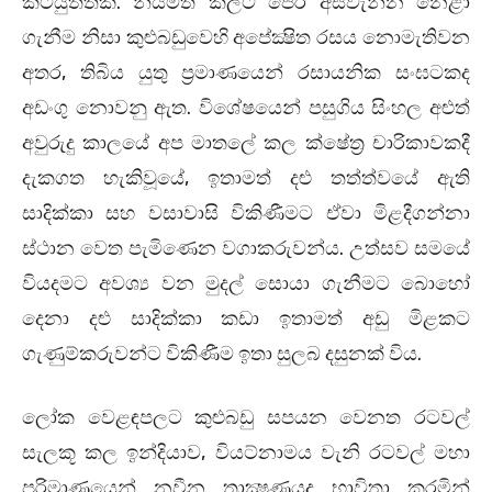
කටයුත්තකි. නියමිත කලට පෙර අස්වැන්න නෙළා
ගැනීම නිසා කුළුබඩුවෙහි අපේක්‍ෂිත රසය නොමැතිවන
අතර, තිබිය යුතු ප‍්‍රමාණයෙන් රසායනික සංඝටකද
අඩංගු නොවනු ඇත. විශේෂයෙන් පසුගිය සිංහල අළුත්
අවුරුදු කාලයේ අප මාතලේ කල ක්ෂේත‍්‍ර චාරිකාවකදී
දැකගත හැකිවූයේ, ඉතාමත් දළු තත්ත්වයේ ඇති
සාදික්කා සහ වසාවාසි විකිණීමට ඒවා මිළදීගන්නා
ස්ථාන වෙත පැමිණෙන වගාකරුවන්ය. උත්සව සමයේ
වියදමට අවශ්‍ය වන මුදල් සොයා ගැනීමට බොහෝ
දෙනා දළු සාදික්කා කඩා ඉතාමත් අඩු මිළකට
ගැණුම්කරුවන්ට විකිණීම ඉතා සුලබ දසුනක් විය.
ලෝක වෙළඳපලට කුළුබඩු සපයන වෙනත රටවල්
සැලකූ කල ඉන්දියාව, වියට්නාමය වැනි රටවල් මහා
පරිමාණයෙන් නවීන තාක්‍ෂණයද භාවිතා කරමින්