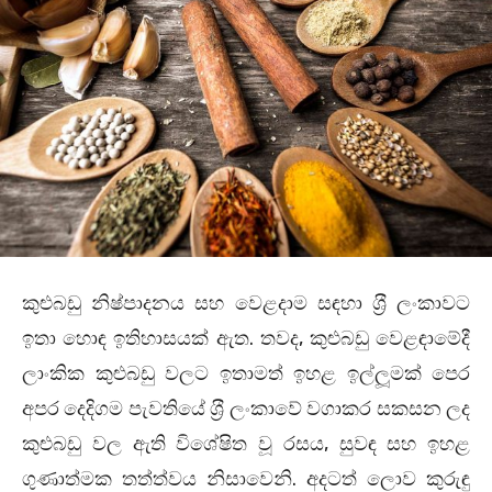
කුළුබඩු නිෂ්පාදනය සහ වෙළදාම සඳහා ශ‍්‍රී ලංකාවට
ඉතා හොඳ ඉතිහාසයක් ඇත. තවද, කුළුබඩු වෙළඳාමේදී
ලාංකික කුළුබඩු වලට ඉතාමත් ඉහළ ඉල්ලූමක් පෙර
අපර දෙදිගම පැවතියේ ශ‍්‍රී ලංකාවේ වගාකර සකසන ලද
කුළුබඩු වල ඇති විශේෂිත වූ රසය, සුවඳ සහ ඉහළ
ගුණාත්මක තත්ත්වය නිසාවෙනි. අදටත් ලොව කුරුඳු