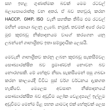
සහ ඉහළ ගුණාත්මක බවක් මෙම රටවල්
බලාපොරොත්තු වන අතර, ඒ බව තහවුරු කරන
HACCP, GMP, ISO වැනි සහතික තිබීම එම රටවල්
මඟින් සොයා බලනු ලැබේ. නමුත්, තවමත් අපේ රටේ
මුළු කුළුබඩු නිෂ්පාදනයම වාගේ කරගෙන යනු
ලබන්නේ ගෘහාශ‍්‍රිතව ඉතා සම්ප‍්‍රදායික ලෙසයි.
මෙවැනි ගෘහාශ‍්‍රිතව කරනු ලබන කුළුබඩු සැකසීම්වල
සෞඛ්‍යාරක්ෂිත බව ප‍්‍රමාණවත් නොවන බව
නොරහසකි. මේ හේතුව නිසා, සැකසීමෙන් පසු ගබඩා
කරන කාලයේදී විවිධ පුස් වර්ග වර්ධනය දැකගත
හැකිවේ. මෙලෙස අවසාන නිෂ්පාදනයේ
සෞඛ්‍යාරක්ෂිත බව අඩුවීම ලෝක වෙළදපලේ ඉල්ලූම
අඩුවීමට මෙන්ම මිළ පහත යාමටද එක් හේතුවක් ලෙස