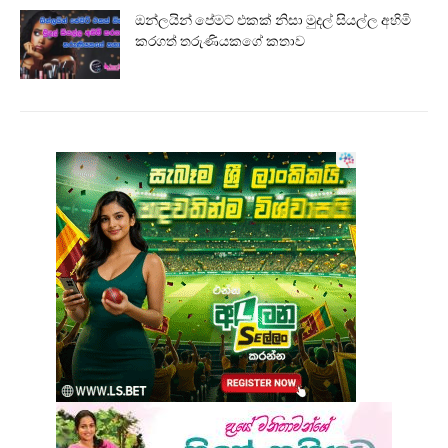
ඔන්ලයින් පේමට් එකක් නිසා මුදල් සියල්ල අහිමි
කරගත් තරුණියකගේ කතාව