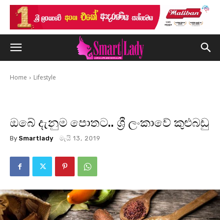
Home
Lifestyle
ඔබේ දැනුම පොතට.. ශ්‍රී ලංකාවේ කුළුබඩු
By
Smartlady
මැයි 13, 2019