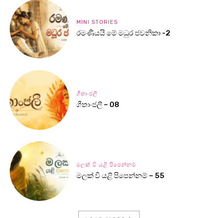
MINI STORIES
රමණීයයි මේ මධුර ජවනිකා -2
ගීතාංජලී
ගීතාංජලී – 08
මලක් වී යළි පිපෙන්නම්
මලක් වී යළි පිපෙන්නම් – 55