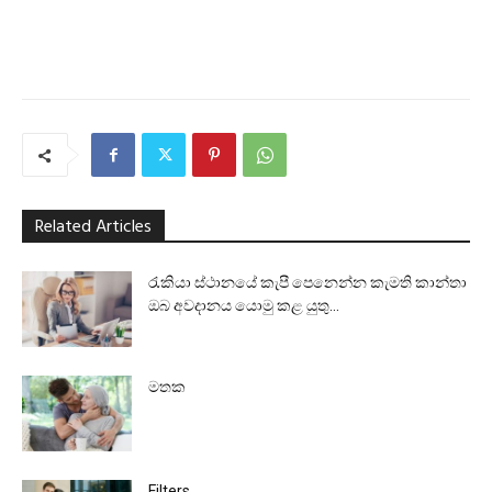
Related Articles
රැකියා ස්ථානයේ කැපී පෙනෙන්න කැමති කාන්තා
ඔබ අවදානය යොමු කළ යුතු...
මතක
Filters