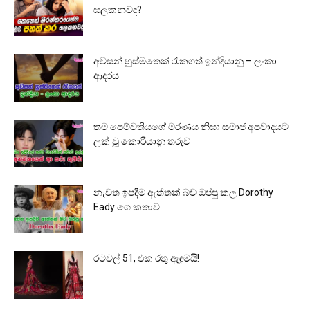
සලකනවද?
අවසන් හුස්මතෙක් රැකගත් ඉන්දියානු – ලංකා
ආදරය
තම පෙම්වතියගේ මරණය නිසා සමාජ අපවාදයට
ලක් වූ කොරියානු තරුව
නැවත ඉපදීම ඇත්තක් බව ඔප්පු කල Dorothy
Eady ගෙ කතාව
රටවල් 51, එක රතු ඇඳුමයි!