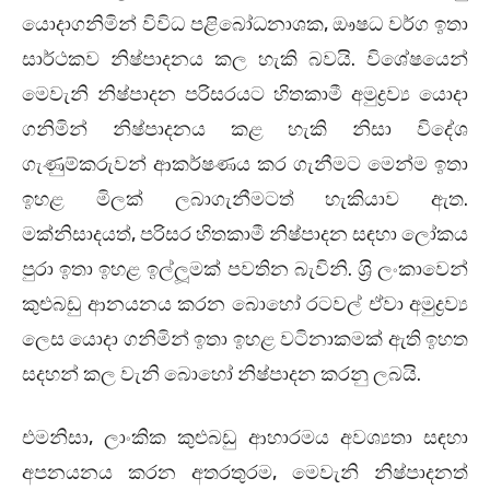
යොදාගනිමින් විවිධ පළිබෝධනාශක, ඖෂධ වර්ග ඉතා
සාර්ථකව නිෂ්පාදනය කල හැකි බවයි. විශේෂයෙන්
මෙවැනි නිෂ්පාදන පරිසරයට හිතකාමී අමුද්‍රව්‍ය යොදා
ගනිමින් නිෂ්පාදනය කළ හැකි නිසා විදේශ
ගැණුම්කරුවන් ආකර්ෂණය කර ගැනීමට මෙන්ම ඉතා
ඉහළ මිලක් ලබාගැනීමටත් හැකියාව ඇත.
මක්නිසාදයත්, පරිසර හිතකාමී නිෂ්පාදන සඳහා ලෝකය
පුරා ඉතා ඉහළ ඉල්ලූමක් පවතින බැවිනි. ශ‍්‍රි ලංකාවෙන්
කුළුබඩු ආනයනය කරන බොහෝ රටවල් ඒවා අමුද්‍රව්‍ය
ලෙස යොදා ගනිමින් ඉතා ඉහළ වටිනාකමක් ඇති ඉහත
සදහන් කල වැනි බොහෝ නිෂ්පාදන කරනු ලබයි.
එමනිසා, ලාංකික කුළුබඩු ආහාරමය අවශ්‍යතා සඳහා
අපනයනය කරන අතරතුරම, මෙවැනි නිෂ්පාදනත්