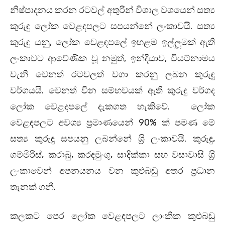
නිෂ්පාදනය කරන රටවල් අතුරින් විශාල වශයෙන් සත්‍ය
කුරුඳු ලෝක වෙළඳපලට සපයන්නේ ලංකාවයි. සත්‍ය
කුරුඳු යනු, ලෝක වෙළඳපලේ ඉහළම ඉල්ලූමක් ඇති
ලංකාවට ආවේණික වූ නමුත්, ඉන්දියාව, වියට්නාමය
වැනි වෙනත් රටවලත් වගා කරනු ලබන කුරුඳු
වර්ගයයි. වෙනත් චීන සම්භවයක් ඇති කුරුඳු වර්ගද
ලෝක වෙළදපලේ දැකගත හැකිවේ. ලෝක
වෙළඳපලට අවශ්‍ය ප‍්‍රමාණයෙන් 90% ක් පමණ මේ
සත්‍ය කුරුඳු සපයනු ලබන්නේ ශ‍්‍රි ලංකාවයි. කුරුඳු,
ගම්මිරිස්, කරාබු, කරඳමුංගු, සාදික්කා සහ වසාවාසි ශ‍්‍රි
ලංකාවෙන් අපනයනය වන කුළුබඩු අතර ප‍්‍රධාන
තැනක් ගනී.
කලකට පෙර ලෝක වෙළඳපලට ලාංකික කුළුබඩු