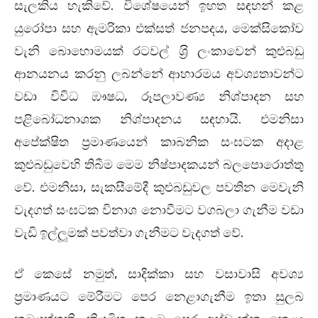
සැලකිය හැකිවේ. විශේෂයෙන් ඉහත සඳහන් කළ
යුරෝපා සහ ඇමරිකා එක්සත් ජනපදය, මෙක්සිකෝව
වැනි බොහොමයක් රටවල් ශ‍්‍රි ලංකාවෙන් කුළුබඩු
ආනයනය කරනු ලබන්නේ ආහාරමය අවශ්‍යතාවන්ට
වඩා විවිධ ඹෟෂධ, රූපලාවණ්‍ය නිශ්පාදන සහ
පළිබෝධනාශක නිශ්පාදනය සඳහායි. එමනිසා
අපේක්ෂිත ප‍්‍රමාණයෙන් කාබනික සංඝටක අදාළ
කුළුබඩුවෙහි තිබීම මෙම නිෂ්පාදකයන් බලපොරොත්තු
වේ. එමනිසා, සැකසීමේදී කුළුබඩුවල පවතින මෙවැනි
වැදගත් සංඝටක විනාශ නොවීමට වගබලා ගැනීම වඩා
වැඩි ඉල්ලූමක් පවත්වා ගැනීමට වැදගත් වේ.
ඒ කෙසේ නමුත්, සාදික්කා සහ වසාවාසි අවශ්‍ය
ප‍්‍රමාණයට මේරීමට පෙර නෙළාගැනීම ඉතා සුලබ