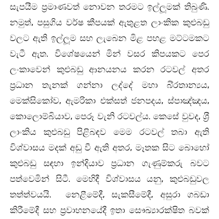
සැපයීම ප‍්‍රමාණවත් නොවන තරමට ඉල්ලූමක් තිබුණි.
නමුත්, පසුගිය වර්ෂ කීපයක් ඇතුළත ලාංකික කුළුබඩු
වලට ඇති ඉල්ලූම සහ ලැබෙන මිළ පහළ මට්ටමකට
වැටී ඇත. විශේෂයෙන් මින් වසර කිපයකට පෙර
ලංකාවෙන් කුළුබඩු ආනයනය කරන රටවල් අතර
ප‍්‍රධාන තැනක් ගන්නා ලද්දේ මහා බි‍්‍රතාන්‍යය,
මෙක්සිකෝව, ඇමරිකා එක්සත් ජනපදය, ස්පාඤ්ඤය,
කොලොම්බියාව, පෙරූ වැනි රටවල්ය. කෙසේ වුවද, ශ‍්‍රී
ලාංකිය කුළුබඩු පිළිබඳව මෙම රටවල් තබා ඇති
විශ්වාසය මදක් අඩු වී ඇති අතර, මෑතක සිට බොහෝ
කුළුබඩු සඳහා ඉන්දියාව ප‍්‍රධාන ගැණුම්කරු බවට
පත්වෙමින් සිටී. මෙහිදී විශ්වාසය යනු, කුළුබඩුවල
තත්ත්වයයි. නෙළීමේදී, සැකසීමේදී, අසුරා ගබඩා
කිරීමේදී සහ ප‍්‍රවාහනයේදී ඉතා සෞඛ්‍යාරක්ෂිත බවක්