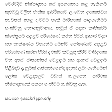
මෙරටදීම නිශ්පාදනය කර අපනයනය කළ හැකිනම්
කුළුබඩු වලින් ජාතික ආර්ථිකයට ලැබෙන දායකත්වය
නැවතත් ඉහළ දැමීමට හැකි මාර්ඟයක් පාදාගැනීමට
හැකිවනු නොඅනුමානය. නමුත් ඒ සඳහා කෘෂිකර්ම
ක්ෂේත‍්‍රයට අදාළව පර්යේෂණ කරන පිරිස්, ආහාර විද්‍යා
සහ තාක්ෂණය විෂයන්ට මෙන්ම පෝෂණයට අදාළව
පර්යේෂණ කරන පිරිස් ද එක්ව කටයුතු කිරීම වාසිදායක
වන අතර, ජාත්‍යන්තර වෙළඳාම සහ ආහාර වෙළඳාම
පිළිබඳව දැනුමක් ඇත්තන්ගෙන්ද අදහස් ලබා ගැනීමෙන්
ලෝක වෙළඳපලට වඩාත් ගැලපෙන සාර්ථක
නිෂ්පාදනයක් සකසා ගැනීමට හැකිවනු ඇත.
සටහන ඉවෝන් ප‍්‍රනාන්දු