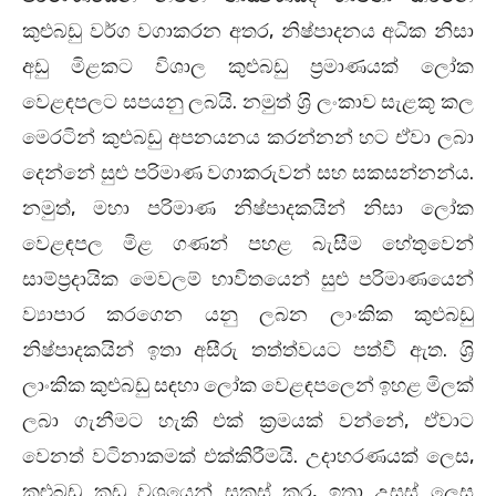
කුළුබඩු වර්ග වගාකරන අතර, නිෂ්පාදනය අධික නිසා
අඩු මිළකට විශාල කුළුබඩු ප්‍රමාණයක් ලෝක
වෙළඳපලට සපයනු ලබයි. නමුත් ශ‍්‍රි ලංකාව සැළකූ කල
මෙරටින් කුළුබඩු අපනයනය කරන්නන් හට ඒවා ලබා
දෙන්නේ සුළු පරිමාණ වගාකරුවන් සහ සකසන්නන්ය.
නමුත්, මහා පරිමාණ නිෂ්පාදකයින් නිසා ලෝක
වෙළඳපල මිළ ගණන් පහළ බැසීම හේතුවෙන්
සාම්ප‍්‍රදායික මෙවලම් භාවිතයෙන් සුළු පරිමාණයෙන්
ව්‍යාපාර කරගෙන යනු ලබන ලාංකික කුළුබඩු
නිෂ්පාදකයින් ඉතා අසීරු තත්ත්වයට පත්වී ඇත. ශ‍්‍රි
ලාංකික කුළුබඩු සඳහා ලෝක වෙළඳපලෙන් ඉහළ මිලක්
ලබා ගැනීමට හැකි එක් ක‍්‍රමයක් වන්නේ, ඒවාට
වෙනත් වටිනාකමක් එක්කිරීමයි. උදාහරණයක් ලෙස,
කුළුබඩු කුඩු වශයෙන් සකස් කර, ඉතා උසස් ලෙස