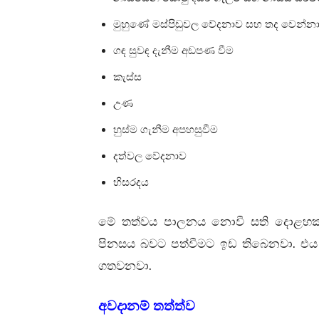
මුහුණේ මස්පිඩුවල වේදනාව සහ තද වෙන්නා
ගඳ සුවඳ දැනීම අඩපණ වීම
කැස්ස
උණ
හුස්ම ගැනීම අපහසුවීම
දත්වල වේදනාව
හිසරදය
මේ තත්වය පාලනය නොවී සති දොළහකට
.
පිනසය බවට පත්වීමට ඉඩ තිබෙනවා
එය
.
ගතවනවා
අවදානම් තත්ත්ව