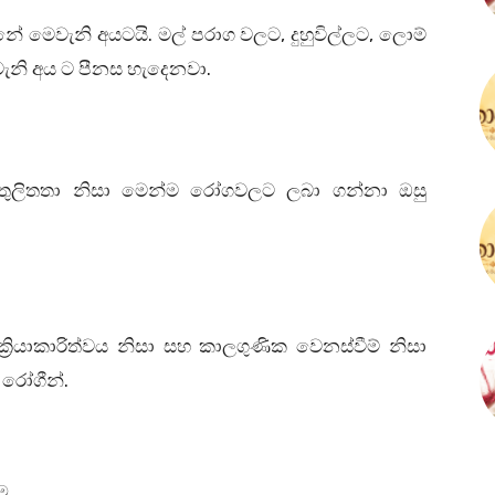
.
,
,
නේ මෙවැනි අයටයි
මල් පරාග වලට
දුහුවිල්ලට
ලොම්
.
ැනි අය ට පීනස හැදෙනවා
ලිතතා නිසා මෙන්ම රෝගවලට ලබා ගන්නා ඔසු
ජීවි ක්‍රියාකාරිත්වය නිසා සහ කාලගුණික වෙනස්වීම් නිසා
.
 රෝගීන්
ීම