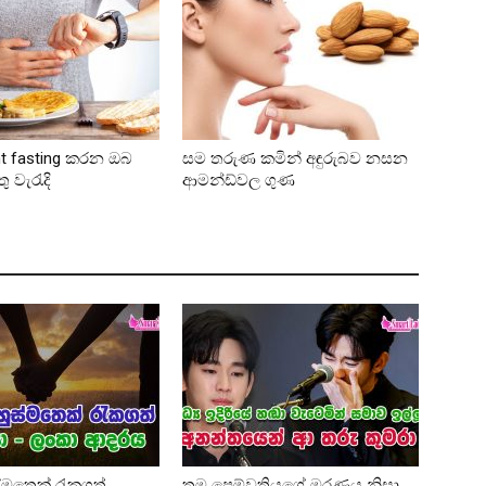
ent fasting කරන ඔබ
සම තරුණ කමින් අඳුරුබව නසන
 වැරැදි
ආමන්ඩ්වල ගුණ
්මතෙක් රැකගත්
තම පෙම්වතියගේ මරණය නිසා