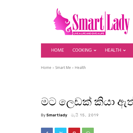
SmartLady
HOME
COOKING
HEALTH
Home
Smart Me
Health
මට ලෙඩක් කියා ඇත
By
Smartlady
මැයි 15, 2019