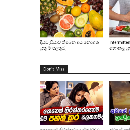
දියවැඩියාව තිබෙන අය නොගත
Intermitt
යුතු ම පලතුරු
නොකළ යුතු
Don't Miss
කෙනෙක් නිරන්තරයෙන්ම ඔබව
අවසන් හුස