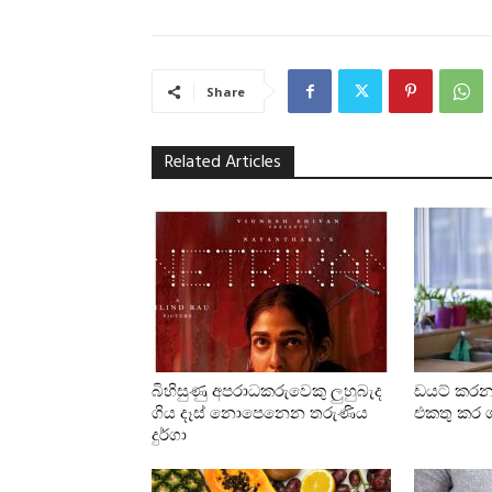
Share
Related Articles
බිහිසුණු අපරාධකරුවෙකු ලුහුබැද
ඩයට් කර
ගිය දෑස් නොපෙනෙන තරුණිය
එකතු කර ග
දුර්ගා