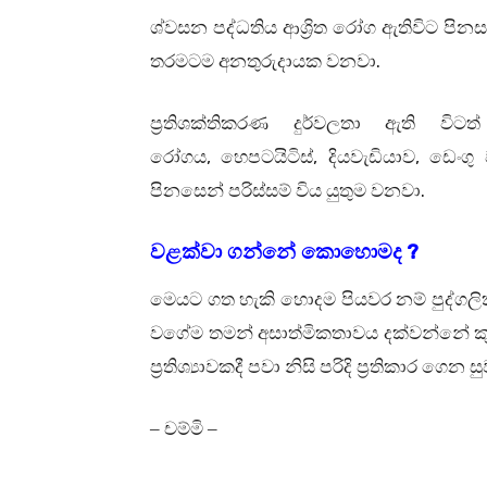
ශ්වසන පද්ධතිය ආශ්‍රිත රෝග ඇතිවිට පි
.
තරමටම අනතුරුදායක වනවා
ප්‍රතිශක්තිකරණ දුර්වලතා ඇති විට
,
,
,
රෝගය
හෙපටයිටිස්
දියවැඩියාව
ඩෙං
ගු
.
පිනසෙන් පරිස්සම් විය යුතුම වනවා
?
වළක්වා ගන්නේ කොහොමද
මෙයට ගත හැකි හොදම පියවර නම් පුද්ගලි
වගේම තමන් අසාත්මිකතාවය දක්වන්නේ කුම
ප්‍රතිශ්‍යාවකදී පවා නිසි පරිදි ප්‍රතිකා
– චම්මි –