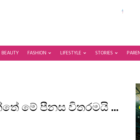
BEAUTY
FASHION
LIFESTYLE
STORIES
PARE
්තේ මේ පීනස විතරමයි …