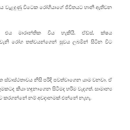
නසය වැළදුණු විටෙක රෝගියාගේ ජිවිතයට හානි ඇතිවන
.
,
ත් එය මාරාන්තික විය හැකියි
ඒඩ්ස්
ක්ෂය
 වැනි රෝග තත්වයන්ගෙන් සුවය ලබමින් සිටින විට
.
ක ස්වාස්ථතාවය නිසි පරිදි පවත්වාගෙන යාම වනවා
ඒ
.
කටද කියා හඳුනාගෙන සිටීමද හරිම වැදගත්
සාමාන්‍ය
.
ර ගෙන සුව කරගන්නේ නම් අවදානමක් එන්නේ නැහැ