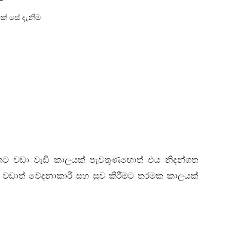
ක් සේ දැනීම
 වඩා වැඩි කාලයක් පැවතුණහොත් එය නිදන්ගත
 වඩාත් වේදනාකාරී සහ සුව කිරීමට තරමක කාලයක්