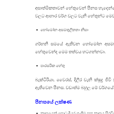
අසාත්මිකතාවන් හේතුවෙන් පීනස හැදෙන්
වලට ආහාර වර්ග වලට වැනි හේතුන්ට මෙව
හෝමෝන අසමතුලිතතා නිසා
ගර්භනී සමයේ ඇතිවන හෝමෝන අසමතු
.
හේතුවෙන්ද මෙම තත්වය හටගන්නවා
පාරසරික හේතු
,
,
බැක්ටීරියා
වෛරස්
දිලීර වැනි ක්ෂුද්‍ර 
.
ඇතිවෙන පීනස
වඩාත්ම බහුල මේ වර්ගයේ
පීනසයේ ලක්ෂණ
නාසයෙන් සොටු දියර ගැලීම සහ නාසය සිරව