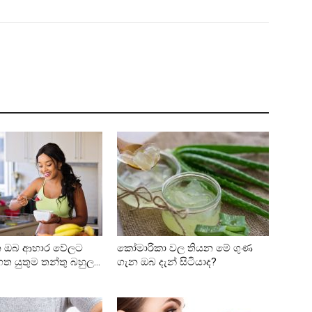
න ඔබ ආහාර වේලට
කෝමාරිකා වල තියන මේ ගුණ
ත යුතුම තන්තු බහුල...
ගැන ඔබ දැන් සිටියාද?