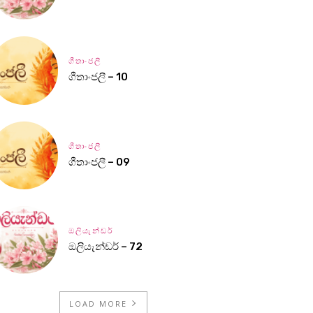
ගීතාංජලී
ගීතාංජලී – 10
ගීතාංජලී
ගීතාංජලී – 09
ඔලියැන්ඩර්
ඔලියැන්ඩර් – 72
LOAD MORE