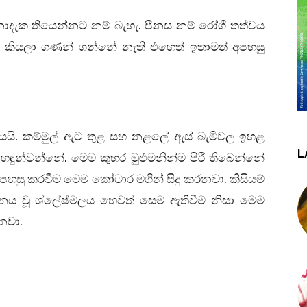
.
නොදැක තියෙන්නට නම් බැහැ
පීනස නම් රෝගී තත්වය
කියලා ගණන් ගන්නේ නැති එහෙත් ඉතාමත් අපහසු
යයි
.
කම්මුල් ඇට තුළ සහ නළලේ ඇස් බැමිවල ඉහළ
L
.
හඳුන්වන්නේ
මෙම කුහර මුළුමනින්ම පිරී තිබෙන්නේ
.
සහ පහසු කරවීම මෙම කෝටාර මගින් සිදු කරනවා
කිසියම්
ය වූ ශ්ලේෂ්මලය හෙවත් සෙම ඇතිවීම නිසා මෙම
.
වනවා