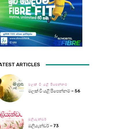
ATEST ARTICLES
මලක් වී යළි පිපෙන්නම්
මලක් වී යළි පිපෙන්නම් – 56
ඔලියැන්ඩර්
ඔලියැන්ඩර් – 73