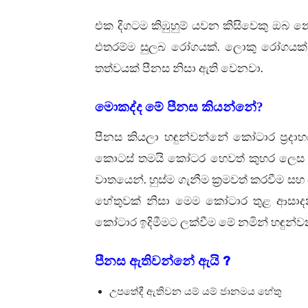
එක දිගටම කිඹුහුම් යවන කිසිවෙකු ඔබ 
.
එතරම්ම සුලබ රෝගයක්
ලොකු රෝගයක් 
.
තත්වයක් පීනස නිසා ඇති වෙනවා
මොකද්ද මේ පීනස කියන්නේ?
පීනස කියලා හඳුන්වන්නේ කෝටාර ප්‍රදාහ
කොටස් තමයි කෝටර හෙවත් කුහර ලෙස 
.
වාතයෙන්
හුස්ම ගැනීම ක්‍රමවත් කරවීම 
හේතුවක් නිසා මෙම කෝටාර තුළ ආසාදන
කෝටාර ඉදිමීමට ලක්වීම මේ නමින් හඳුන්
?
පීනස ඇතිවන්නේ ඇයි
උපතේදී ඇතිවන යම් යම් ජානමය හේතු