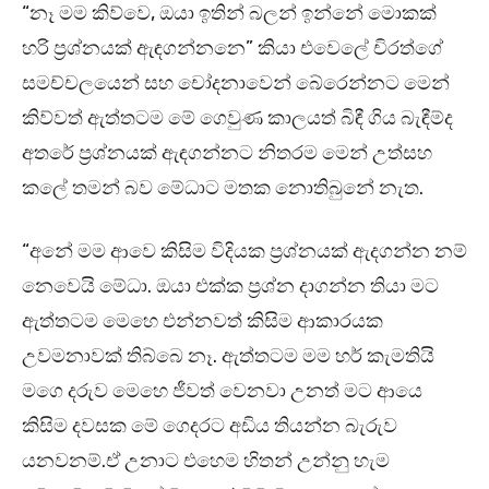
“නෑ මම කිව්වෙ, ඔයා ඉතින් බලන් ඉන්නේ මොකක්
හරි ප්‍රශ්නයක් ඇඳගන්නනෙ” කියා එවෙලේ චිරත්ගේ
සමච්චලයෙන් සහ චෝදනාවෙන් බේරෙන්නට මෙන්
කිව්වත් ඇත්තටම මේ ගෙවුණ කාලයත් බිඳී ගිය බැඳීම්ද
අතරේ ප්‍රශ්නයක් ඇඳගන්නට නිතරම මෙන් උත්සහ
කලේ තමන් බව මේධාට මතක නොතිබුනේ නැත.
“අනේ මම ආවෙ කිසිම විදියක ප්‍රශ්නයක් ඇදගන්න නම්
නෙවෙයි මේධා. ඔයා එක්ක ප්‍රශ්න දාගන්න තියා මට
ඇත්තටම මෙහෙ එන්නවත් කිසිම ආකාරයක
උවමනාවක් තිබ්බෙ නෑ. ඇත්තටම මම හර් කැමතියි
මගෙ දරුව මෙහෙ ජීවත් වෙනවා උනත් මට ආයෙ
කිසිම දවසක මේ ගෙදරට අඩිය තියන්න බැරුව
යනවනම්.ඒ උනාට එහෙම හිතන් උන්නු හැම