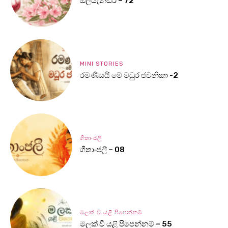
ඔලියැන්ඩර් – 72
MINI STORIES
රමණීයයි මේ මධුර ජවනිකා -2
ගීතාංජලී
ගීතාංජලී – 08
මලක් වී යළි පිපෙන්නම්
මලක් වී යළි පිපෙන්නම් – 55