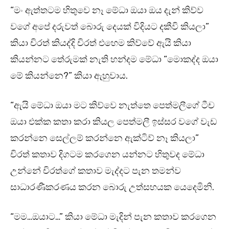
“මං ඇත්තටම හිතුවෙ නෑ මේධා ඔයා ඔය දැන් කිව්ව
වගේ අපේ දරුවත් බොරු දෙයක් විදියට දකීවි කියලා”
කියා චිරත් කියද්දි චිරත් එහෙම කිව්වේ ඇයි කියා
කියන්නට තේරුමක් නැති හන්දම මේධා “මොකද්ද ඔයා
මේ කියන්නෙ?” කියා ඇහුවාය.
“ඇයි මේධා ඔයා මට කිව්වෙ නැත්තෙ පෙත්මලීගේ ටීච
ඔයා එක්ක කතා කරා කියල පෙත්මලී ඉස්සර වගේ වැඩ
කරන්නෙ සෙල්ලම් කරන්නෙ ඇක්ටිව් නෑ කියලා”
චිරත් කතාව දිගටම කරගෙන යන්නට හිතුවද මේධා
උන්නේ චිරත්ගේ කතාව මැද්දට පැන තමන්ව
සාධාරණීකරණය කරන බොරු උත්සහයක යෙදෙමිනි.
“මම…ඔයාට…” කියා මේධා මැදින් පැන කතාව කරගෙන