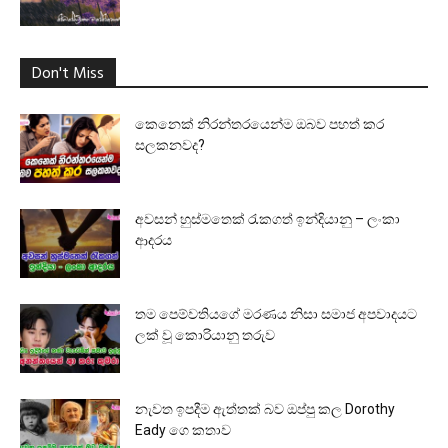
Don't Miss
කෙනෙක් නිරන්තරයෙන්ම ඔබව පහත් කර
සලකනවද?
අවසන් හුස්මතෙක් රැකගත් ඉන්දියානු – ලංකා
ආදරය
තම පෙම්වතියගේ මරණය නිසා සමාජ අපවාදයට
ලක් වූ කොරියානු තරුව
නැවත ඉපදීම ඇත්තක් බව ඔප්පු කල Dorothy
Eady ගෙ කතාව