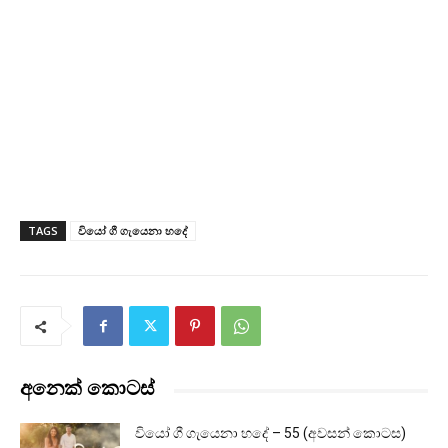
TAGS
වියෝ ගී ගැයෙනා හදේ
අනෙක් කොටස්
වියෝ ගී ගැයෙනා හදේ – 55 (අවසන් කොටස)