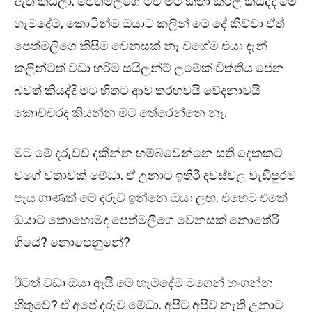
ඇති කියලා. පෙත්මලීගේ ටීච මට කතා කරල කියද්දි මේ
හැමදේම, කොටින්ම ඔයාට කලින් මේ දේ කිව්වා ඒත්
පෙත්මලීගෙ කිසිම වෙනසක් නෑ වගේම එයා දැන්
කලින්ටත් වඩා හරිම සයිලන්ට් ලමේක් විත්තිය පේන
බවත් කියද්දි මට හිතට ආව තරහවයි වේදනාවයි
කොච්චරද කියන්න මට තේරෙන්නෙ නෑ.
මට මේ දරුවව දකින්න හම්බවෙන්නෙ සති දෙකකට
වගේ වතාවක් මේධා. ඒ උනාට ඉතිරි දවස්වල වැඩිපුරම
පැය ගාණක් මේ දරුව ඉන්නෙ ඔයා ලඟ. එහෙම එකේ
ඔයාට කොහොමද පෙත්මලීගෙ වෙනසක් නොතේරී
ගියේ? නොපෙනුනේ?
ඊටත් වඩා ඔයා ඇයි මේ හැමදේම මගෙන් හංගන්න
හිතුවෙ? ඒ අපේ දරුව මේධා. අපිට අපිව නැති උනාට