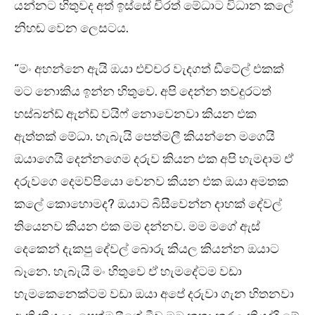
යන්නට හිතුවද අත් ඉස්සේ චිරත් මේධාට විධාන කලේ
නිහඬ වෙන ලෙසටය.
“මං අහන්නෙ ඇයි ඔයා එච්චර වැදගත් ඩීටේල් එකක්
මට නොකිය ඉන්න හිතුවෙ. අපි දෙන්න තවදුරටත්
හස්බන්ඩ් ඇන්ඩ් වයිෆ් නොවෙනවා කියන එක
ඇත්තක් මේධා. හැබැයි පෙත්මලී කියන්නෙ මගෙයි
ඔයාගෙයි දෙන්නගෙම දරුව කියන එක අපි හැමදාම ඒ
දරුවගෙ දෙමව්පියො වෙනව කියන එක ඔයා අමතක
කලේ කොහොමද? ඔයාට බිසීවෙන්න දාහක් දේවල්
තියෙනව කියන එක මම දන්නව. මම මගේ ඇස්
දෙකෙන් දැකපු දේවල් බොරු කියල කියන්න ඔයාට
බෑනෙ. හැබැයි මං හිතුවෙ ඒ හැමදේටම වඩා
හැමකෙනෙක්ටම වඩා ඔයා අපේ දරුවා ගැන හිතනවා