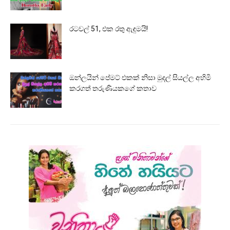
රටවල් 51, එක රතු ඇඳුමයි!
ඔන්ලයින් පේමට් එකක් නිසා මුදල් සියල්ල අහිමි
කරගත් තරුණියකගේ කතාව