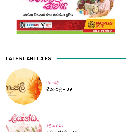
LATEST ARTICLES
ගීතාංජලී
ගීතාංජලී – 09
ඔලියැන්ඩර්