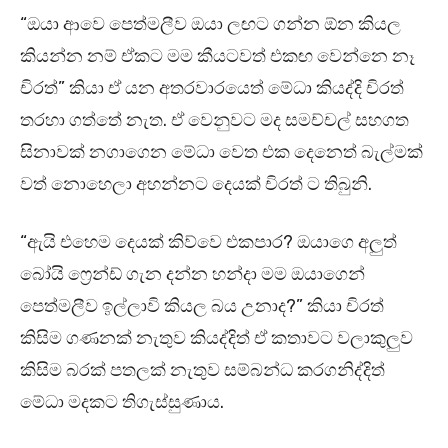
“ඔයා ආවෙ පෙත්මලීව ඔයා ලඟට ගන්න ඕන කියල
කියන්න නම් ඒකට මම කීයටවත් එකඟ වෙන්නෙ නෑ
චිරත්” කියා ඒ යන අතරවාරයෙත් මේධා කියද්දි චිරත්
තරහා ගත්තේ නැත. ඒ වෙනුවට මද සමච්චල් සහගත
සිනාවක් නගාගෙන මේධා වෙත එක දෙනෙත් බැල්මක්
වත් නොහෙලා අහන්නට දෙයක් චිරත් ට තිබුනි.
“ඇයි එහෙම දෙයක් කිව්වෙ එකපාර? ඔයාගෙ අලුත්
බෝයි ෆ්‍රෙන්ඩ් ගැන දන්න හන්දා මම ඔයාගෙන්
පෙත්මලීව ඉල්ලාවි කියල බය උනාද?” කියා චිරත්
කිසිම ගණනක් නැතුව කියද්දිත් ඒ කතාවට වලාකුලුව
කිසිම බරක් පතලක් නැතුව සම්බන්ධ කරගනිද්දිත්
මේධා මදකට තිගැස්සුණාය.