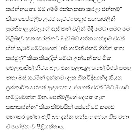
කරන්නකො, මම අම්මි එක්ක කතා කරලා එන්නම්”
කියා පෙත්මලීව උඩට යැව්වද මනුර සහ කමලිනී
සුමතිපාල යුවලගේ ඇස් කන් වලින් මිදී මේධා සමග මේ
පිළිබඳව කතාකරන්නට බැරි බව දන්න හන්දාම චිරත්
හීන් සැරේ මේධාගෙන් “අපි ගාඩ්න් එකට ගිහින් කතා
කරමුද?” කියා කියද්දිත් මේධා උන්නේ තව ටික
වේලාවකින් නිවස බලා එන වලාකුලු තමන් චිරත් සමග
කතා බස් කරමින් ඉන්නවා දැක හිත රිද්දගනීද කියන
ප්‍රශ්නාර්තය හිතේ ඇඳගෙනය. එහෙත් චිරත් “මට ඔයාව
හම්බුවෙන්න ඕන. පෙත්මලීගේ දෙයක් ගැන
කතාකරන්න” කියා කිව්වයින් පස්සේ මේ කතාව
නොකර ඉන්න බැරි බව දන්න හන්දාම මේධා හිස වනා
ඒ යෝජනාව පිළීගත්තාය.