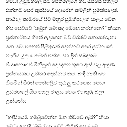
මේධා උඩුමහලේ සිට පෙත්මලීගේ හඬ ඔස්සේ පහලට
එන්නට පෙර කුස්සියේ දොරෙන් කමලිනී සුමතිපාලත්,
කාර්‍යාල කාමරයේ සිට මනුර සුමතිපාලත් සාලය වෙත
හිස පෙව්වේ “තමුන් මොකද මෙහෙ කරන්නෙ?” කියන
ප්‍රශ්නාර්තය හිතේ ඇඳගෙන බව චිරත්ට නොතේරුනා
නොවේ. එහෙත් පිලිතුරක් දෙන්නට පෙර ප්‍රශ්නයක්
නැගිය යුතුය. තමන් එක්ක හොඳින් සබඳකම්
තියානොගත් මිනිසුන් දෙදෙනෙකුගෙ ඇස් වල ඇඳුණ
ප්‍රශ්නයකට උත්තර දෙන්නට තමා බැඳී නැති බව
හිතමින් චිරත් පෙත්මලීව තුරුලු කරගෙන මේධා
උඩුමහලේ සිට පහල මාලය වෙත එනතුරු බලා
උන්නේය.
“හදිසියෙම හම්බුවෙන්න ඕන කිව්වෙ ඇයි?” කියා
මේධා අහද්දි “බබී ඔයා උඩට ගිහින් සෙල්ලම්