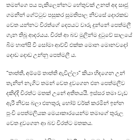
තමන්ගෙ පය පැකිලෙන්නට හේතුවක් උනත් අද සෘජු
ගමනින් ගේට්ටුව පසුකර සුමතිපාල නිවසේ දොරකඩ
වෙත යන්නට චිරත්ගේ දෙපයට වාරු දුන්නේ පෙත්මලී
ගැන තිබූ ආදරයය. චිරත් ආ බව මුලින්ම දුටුවේ සාලයේ
බිම හාන්සි වී සෝමා ආච්චි එක්ක මොන මොනවදෝ
දොඩ දොඩ උන්නු පෙත්මලී ය.
“තාත්තී, අම්මේ තාත්ති ඇවිල්ලා” කියා හිඳගෙන උන්
තැනින් නැගිට තමන් වෙත දුවගෙන එන පෙත්මලීව
දකිද්දි චිරත්ට මතක් උනේ අතීතයයී. ඉස්සර තමා වැඩ
ඇරී නිවස බලා එනතුරු හෝම් වර්ක් කරමින් ඉන්න
පුංචි පෙත්මලියක මෙයාකාරයෙන්ම තමාගේ තුරුල
වෙත දුවගෙන ආ බව චිරත්ට මතකය.