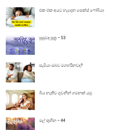
එක එක අයට හැදෙන සෙක්ස් ෆෝබියා
සුසුවඳ සූත්‍ර – 53
සැමියා ඔබව මගහරිනවද?
බිය නැතිව ගුවනින් ගමනක් යමු
මල් තුහින – 44