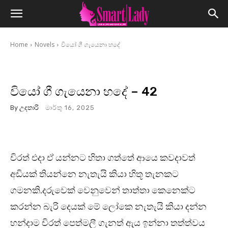
Home
Novels
වියෝ ගී ගැයෙනා හදේ
වියෝ ගී ගැයෙනා හදේ – 42
By
උදතාරි
මාර්තු 16, 2025
චිරත් එදා ඒ යන්නට හිතා ගත්තේ ආයෙ කවදාවත්
අඩියක් තියන්නෙ නැතැයි කියා හිතූ තැනකට
ගමනකි.දරුවෙක් වෙනුවෙන් තාත්තා කෙනෙක්ට
කරන්න බැරි දෙයක් මේ ලෝකෙ නැතැයි කියා දන්න
හන්දාම චිරත් පෙත්මලී ගැනත් ඇය ඉන්නා තත්ත්වය