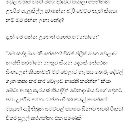
වෙලාවකම වගේ මගෙ දරුවට ඔයාලා පෙන්නන
උපරිම සැලකිල්ල දරාගන්න බැරි වෙච්ච තැන් කීයක
නම් මට එන්න උනා නේද?
දැන් මේ එන්න උනෙත් එහෙම ගමනක්නෙ”
“මොකද්ද ඔයා කියන්නෙ? චිරත් ප්ලීස් මගෙ වෙලාව
නාස්ති කරන්නෙ නැතුව කියන දෙයක් තේරෙන
සිංහලෙන් කියනවද? මට වෙලාව නෑ ඔය බොරු දේවල්
ගැන කතා කර කර වෙලාව නාස්ති කරන්න” කියා
මේධා ආපහු සැරයක් කියද්දිත් වෙනදා ඔය වගේ දේකට
පවා උපරිම තරහා ගන්නා චිරත් කලේ තමන්ගේ
මුහුනේ ඇඳී තිබුන සමච්චල් සහගත සිනාව තවත් ටිකක්
විතර පුලුල් කරගන්නා එක පමණකි.