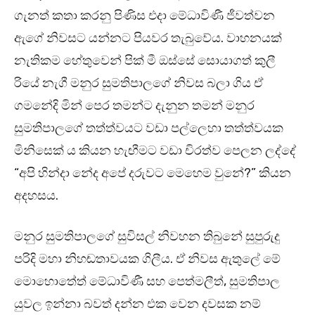
ගැනත් කතා කරනු පිණිස එදා මේධාවිණී ජීවත්වන
ඇගේ නිවසට යන්නට පියවර තැබුවේය. වාහනයක්
නැතිකම හේතුවෙන් පික් මී ඔස්සේ සොයාගත් කුලී
රියේ නැගී මනුර සුමතිපාලගේ නිවස බලා ගිය ඒ
ගමනේදි මින් පෙර තමන්ට දැනුන තමන් මනුර
සුමතිපාලගේ තත්ත්වයට වඩා පල්ලෙහා තත්ත්වයක
මිනිසෙක් ය කියන හැඟීමට වඩා චිරත්ව පෙලන ලද්දේ
“අපි හින්දා නේද අපේ දරුවට මෙහෙම වුනේ?” කියන
අදහසය.
මනුර සුමතිපාලගේ සුවිසල් නිවහන තිබුනේ සුපුරුදු
පරිදි මහා නිහඬතාවයක ගිලීය. ඒ නිවස ඇතුලේ මේ
මොහොතේත් මේධාවිණී සහ පෙත්මලීත්, සුමතිපාල
යුවල ඉන්නා බවත් දන්න එක වෙන දවසක නම්