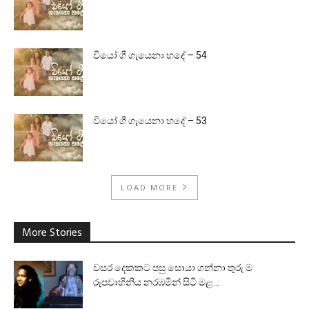
වියෝ ගී ගැයෙනා හදේ – 54
වියෝ ගී ගැයෙනා හදේ – 53
LOAD MORE
More Stories
වසර දෙකකට පසු සොයා ගන්නා තුරු ම
රූපවාහිනිය නරඹමින් සිටි මළ...