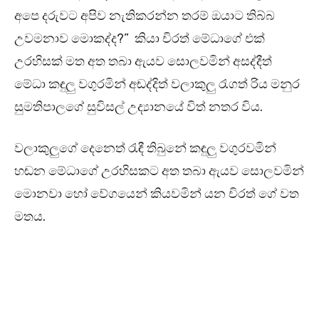
අපෙ දරුවට අපිව නැතිකරන්න තරම් ඔයාට තිබ්බ
උවමනාව මොකද්ද?” කියා චිරත් මේධාගේ එක්
උරහිසක් මත අත තබා ඇයව සොලවමින් අසද්දීත්
මේධා කඳුලු වගුරමින් අඬද්දිත් වලාකුලු රැගත් රිය මනුර
සුමතිපාලගේ සුවිසල් උද්‍යානයේ විත් නතර විය.
වලාකුලුගේ දෙනෙත් රැඳී තිබුනේ කඳුලු වගුරවමින්
හඬන මේධාගේ උරහිසකට අත තබා ඇයව සොලවමින්
මොනවා හෝ වේගයෙන් කියවමින් යන චිරත් ගේ වත
මතය.