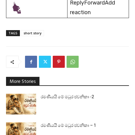
ReplyForwardAdd
reaction
TAGS
short story
More Stories
රමණීයයි මේ මධුර ජවනිකා -2
රමණීයයි මේ මධුර ජවනිකා – 1