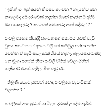
” ඉතින් මං ඇත්තනේ කිව්වෙ කාංචන ? නෑයන්ට ඕන
කාලෙටද අපි දරුවෙක් හදන්න ඕනේ නැත්නම් අපිට
ඕන කාලෙටද ? කාටවත් මොකටද අපේ දේවල් ? ”
පංචලී එහෙම කියද්දී කාංචනගේ කෝපය තවත් වැඩි
වුනා. කාංචනගේ අත පංචලී ගේ කම්මුල හරහා පතිත
වෙන්න ඒ හැටි වෙලාවක් ගියේ නැහැ. බලාපොරොත්තු
නොවුණ පහරක් නිසා පංචලී විසික් වෙලා ගිහින්
කැබිනට් එකේ වැදිලා බිම වැටුණා.
” තිළිණි ඔයාට පුළුවන් නේද පංචලීගෙ වැඩ ටිකක්
බලන්න ? “
පංචලීගේ අංශ ප්‍රධානියා ඊළඟ දවසේ උදේම ඇවිත්