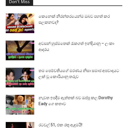
Don't Miss
කෙනෙක් නිරන්තරයෙන්ම ඔබව පහත් කර
සලකනවද?
අවසන් හුස්මතෙක් රැකගත් ඉන්දියානු – ලංකා
ආදරය
තම පෙම්වතියගේ මරණය නිසා සමාජ අපවාදයට
ලක් වූ කොරියානු තරුව
නැවත ඉපදීම ඇත්තක් බව ඔප්පු කල Dorothy
Eady ගෙ කතාව
රටවල් 51, එක රතු ඇඳුමයි!