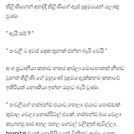
තිළිණිගෙන් අහද්දි තිළිණිගේ ඇස් පුදුමයෙන් ලොකු
වුණා
” ඇයි සර් ? ”
” පංචලී ට දවස් දෙක තුනක් එන්න බැරි වෙයි ”
අංශ ප්‍රධානියා කතාව නතර කරලා මොහොතක් නිහඬ
වුනත් තිළිණි ගේ මුහුණේ පුදුමය දැක්කහම කතාවේ
ඉතිරියත් නොකියා ඉන්න ඔහුට බැරි වුණා.
” පංචලිගේ හස්බන්ඩ් එයාට ගහලා. එයාට පොඩ්ඩක්
තුවාල වෙලා හොස්පිට්ල් එකේ. හස්බන්ඩ් බය වෙලා
කෑගහපු පාර අහල පහල ගෙවල් වලිනුත් ඇවිල්ලා.
hospital එකේ පොලිසියෙන් මිනිහව අල්ල ගෙන