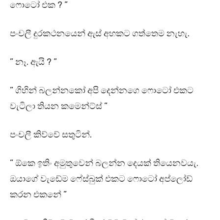
ෆොටෝ එක ? ”
පංචලී දුරකථනයෙන් ඇස් අහකට ගත්තෙම නැහැ.
” නෑ. ඇයි ? ”
” ගිහින් බලන්නකෝ අපි දෙන්නගෙ ෆොටෝ එකට
වැටිලා තියන කමෙන්ට්ස් ”
පංචලී කිව්වේ සතුටින්.
” ඕකෙ ඉතිං අමුතුවෙන් බලන්න දෙයක් තියෙනවයැ.
ඔයාගේ වැඩේම ෆේස්බුක් එකට ෆොටෝ අප්ලෝඩ්
කරන එකනේ ”