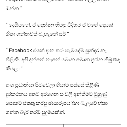
ඔන්න ”
” දෙයියනේ. ඒ දෙන්නා හිටපු විදිහට ඒ වගේ දෙයක්
හිතා ගන්නවත් බැහැනේ සර් “
” Facebook එකේ දාන තරං හැමදේම සුන්දර නෑ
තිළිණි. අපි දන්නේ නෑනේ මොන මොන ප්‍රශ්න තිබුණද
කියලා ”
අංශ ප්‍රධානියා පිටවෙලා ගියාට පස්සේ තිළිණි
දුරකථනය අතට අරගෙන පංචලී අන්තිමට මුහුණු
පොතට එකතු කරපු ඡායාරූපය දිහා බැලුවේ හිතා
ගන්න බැරි තරම් පුදුමයකින්.