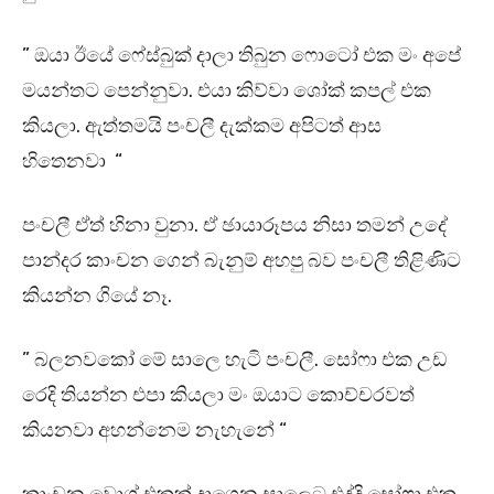
” ඔයා ඊයේ ෆේස්බුක් දාලා තිබුන ෆොටෝ එක මං අපේ
මයන්තට පෙන්නුවා. එයා කිව්වා ශෝක් කපල් එක
කියලා. ඇත්තමයි පංචලී දැක්කම අපිටත් ආස
හිතෙනවා “
පංචලී ඒත් හිනා වුනා. ඒ ඡායාරූපය නිසා තමන් උදේ
පාන්දර කාංචන ගෙන් බැනුම් අහපු බව පංචලී තිළිණිට
කියන්න ගියේ නෑ.
” බලනවකෝ මේ සාලෙ හැටි පංචලී. සෝෆා එක උඩ
රෙදි තියන්න එපා කියලා මං ඔයාට කොච්චරවත්
කියනවා අහන්නෙම නැහැනේ “