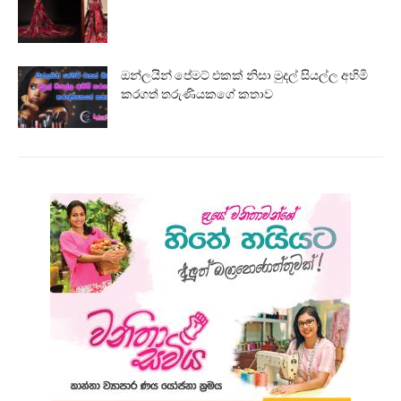
ඔන්ලයින් පේමට් එකක් නිසා මුදල් සියල්ල අහිමි
කරගත් තරුණියකගේ කතාව