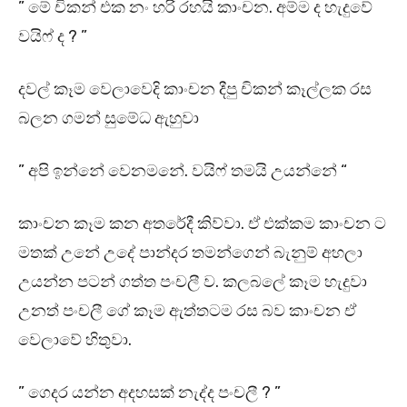
” මේ චිකන් එක නං හරි රහයි කාංචන. අම්ම ද හැදුවේ
වයිෆ් ද ? ”
දවල් කෑම වෙලාවෙදි කාංචන දීපු චිකන් කෑල්ලක රස
බලන ගමන් සුමේධ ඇහුවා
” අපි ඉන්නේ වෙනමනේ. වයිෆ් තමයි උයන්නේ “
කාංචන කෑම කන අතරේදී කිව්වා. ඒ එක්කම කාංචන ට
මතක් උනේ උදේ පාන්දර තමන්ගෙන් බැනුම් අහලා
උයන්න පටන් ගත්ත පංචලී ව. කලබලේ කෑම හැදුවා
උනත් පංචලී ගේ කෑම ඇත්තටම රස බව කාංචන ඒ
වෙලාවේ හිතුවා.
” ගෙදර යන්න අදහසක් නැද්ද පංචලී ? ”