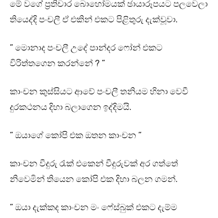
මේ වගේ ප්‍රතිචාර බොහෝමයක් ඡායාරූපයට පලවෙලා
තියෙද්දි පංචලී ඒ එකින් එකට පිළිතුරු දැක්වූවා.
” මොනාද පංචලී උදේ පාන්දර ෆෝන් එකට
විරිත්තගෙන කරන්නේ ? ”
කාංචන කුස්සියට ආවේ පංචලී තනියම හිනා වෙවී
දුරකථනය දිහා බලාගෙන ඉද්දිමයි.
” ඔයාගේ කෝපි එක ඔතන කාංචන ”
කාංචන වීදුරු රැක් එකෙන් වීදුරුවක් අර ගත්තේ
නිවෙමින් තියෙන කෝපි එක දිහා බලන ගමන්.
” ඔයා දැක්කද කාංචන මං ෆේස්බුක් එකට දැම්ම