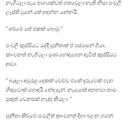
නැගිටලා පැය බාගයක්වත් ගතවෙලා නැති නිසා පංචලී
ලෑස්ති වුනේ තේ හදන්න යන්නයි.
” අම්මේ තේ එකක් බොමු ”
පංචලී කුස්සියට යද්දී සුනීතාත් ඒ පස්සෙන් ගියා.
කාංචනත් නැගිටලා මූණ හෝදගෙන ඇවිත් කුස්සියට
ආවා.
” බැඳලා අවුරුදු දෙකක් වෙච්ච එකේ දරුවෙක් ගැන
හිතුවොත් හොඳයි නේද දැන්. නෑයොත් අහනවා තාම
මුකුත් වෙනසක් නැද්ද කියලා ”
සුනීතා කිව්වේ පංචලිත් කාංචනත් දිහා බලන ගමන්.