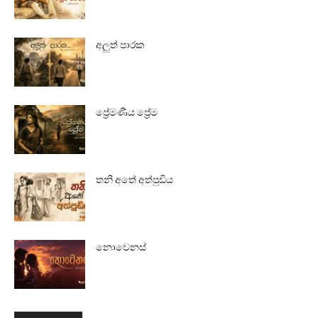
අලුත් පාරක
ප්‍රේමණීය ප්‍රේම
තනි අතේ අත්පුඩිය
නොවෙනස්