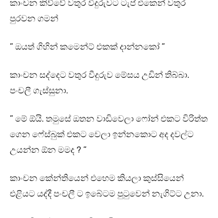
කාංචන කිව්වේ වතුර වීදුරුවට ටැප් එකෙන් වතුර
පුරවන ගමන්
” ඔයත් ගිහින් කමෙන්ට් එකක් දාන්නකෝ ”
කාංචන සද්දෙට වතුර වීදුරුව මේසය උඩින් තිබ්බා.
පංචලී ගැස්සුනා.
” මේ ඕයි. තමුසේ ඔතන වාඩිවෙලා ෆෝන් එකට විරිත්ත
ගෙන ෆේස්බුක් එකට වෙලා ඉන්නකොට අද දවල්ට
උයන්න ඕන මමද ? ”
කාංචන කේන්තියෙන් එහෙම කියලා කුස්සියෙන්
එළියට යද්දී පංචලී ට ඉබේටම පුටුවෙන් නැගිට්ට උනා.