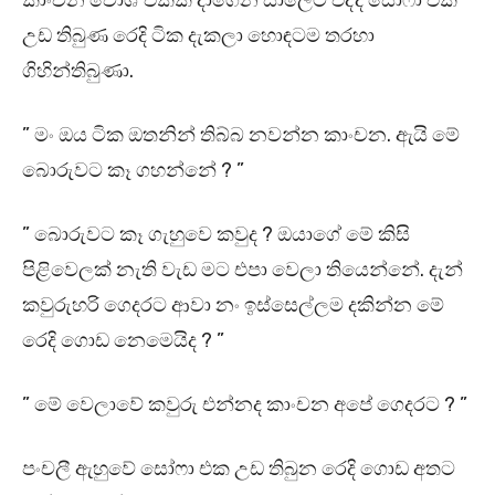
කාංචන වොශ් එකක් දාගෙන සාලෙට එද්දි සෝෆා එක
උඩ තිබුණ රෙදි ටික දැකලා හොඳටම තරහා
ගිහින්තිබුණා.
” මං ඔය ටික ඔතනින් තිබ්බ නවන්න කාංචන. ඇයි මේ
බොරුවට කෑ ගහන්නේ ? ”
” බොරුවට කෑ ගැහුවෙ කවුද ? ඔයාගේ මේ කිසි
පිළිවෙලක් නැති වැඩ මට එපා වෙලා තියෙන්නේ. දැන්
කවුරුහරි ගෙදරට ආවා නං ඉස්සෙල්ලම දකින්න මේ
රෙදි ගොඩ නෙමෙයිද ? ”
” මේ වෙලාවේ කවුරු එන්නද කාංචන අපේ ගෙදරට ? ”
පංචලී ඇහුවේ සෝෆා එක උඩ තිබුන රෙදි ගොඩ අතට