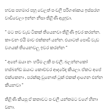
හවස පහමාර පහු වෙලත් පංචලී පරිගණකය ඉස්සරහ
වාඩිවෙලා ඉන්න නිසා තිළිණි ඇහුවා.
” මට තව වැඩ ටිකක් තියෙනවා තිළිණි ඉවර කරන්න.
කාංචන එයි මාව එක්කන් යන්න. එයාටත් පොඩි වැඩ
වගයක් තියෙනවලු ඉවර කරන්න ”
” අනේ ඔයා නං හරිම ලකී පංචලී. බලන්නකෝ
හස්බන්ඩ් ඔයාට කොච්චර ආදරේද කියලා. ඒකට අපේ
එක්කෙනා , පරක්කු වුනොත් ටුක් එකක් දාගෙන එන්න
කියනවා ”
තිළිණි කියපු ඒ කතාවට පංචලී යන්තමට වගේ හිනා
වුනා.