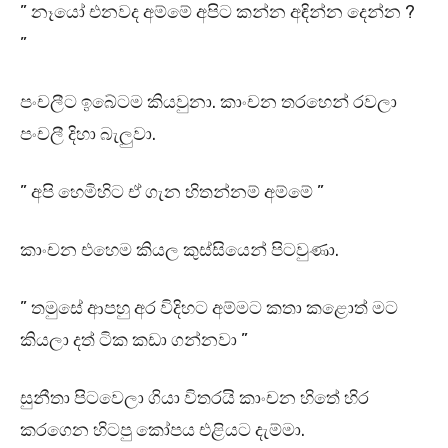
” නෑයෝ එනවද අම්මේ අපිට කන්න අඳින්න දෙන්න ?
”
පංචලීට ඉබේටම කියවුනා. කාංචන තරහෙන් රවලා
පංචලී දිහා බැලුවා.
” අපි හෙමිහිට ඒ ගැන හිතන්නම් අම්මේ ”
කාංචන එහෙම කියල කුස්සියෙන් පිටවුණා.
” තමුසේ ආපහු අර විදිහට අම්මට කතා කළොත් මට
කියලා දත් ටික කඩා ගන්නවා ”
සුනීතා පිටවෙලා ගියා විතරයි කාංචන හිතේ හිර
කරගෙන හිටපු කෝපය එළියට දැම්මා.