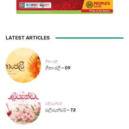
LATEST ARTICLES
ගීතාංජලී
ගීතාංජලී – 09
ඔලියැන්ඩර්
ඔලියැන්ඩර් – 72