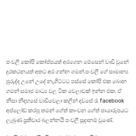
පංචලී කෝපි කෝප්පයත් අරගෙන මේසෙන් වාඩි වුනේ
දුරකථනයත් අතට අර ගන්න ගමන්.පංචලී ගේ සාමාන්‍ය
පුරුද්ද උනේ උදේ නැගිට්ටට පස්සේ කෝපි එක බොන
ගමන් සමාජ මාධ්‍ය වල ටික වෙලාවක් ඉන්න එක. ඒ
නිසා නිදහසේ වාඩිවෙලා කලින් දවසේ රෑ facebook
අප්ලෝඩ් කරපු තමන් ගේත් කාංචන ගේත් ඡායාරූපයට
ලැබුණ ප්‍රතිචාර බලන්නයි පංචලී සූදානම් වුණේ.