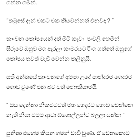
ගන්න ගමන්.
“තමුසේ දැන් එකට එක කියවන්නත් එනවද ? ”
කාංචන කෝපයෙන් දත් මිටි කෑවා. පංචලී හෙමින්
සීරුවේ ඔහුව මග ඇරලා කාමරයට රිංග ගත්තේ ඔහුගේ
කෝපය තවත් වැඩි වෙන්න කලිනුයි.
සති අන්තයේ කාංචනගේ අම්මා උදේ පාන්දරම ගෙදරට
ගොඩ වුණේ එන බව වත් නොකියාමයි.
” ඔය දෙන්නා නිකමටවත් මහ ගෙදරට ගොඩ වෙන්නෙ
නැති නිසා මමම ආවා ඕගොල්ලන්ව බලලා යන්න ”
සුනීතා එහෙම කියන ගමන් වාඩි වුණා. ඒ වෙනකොට