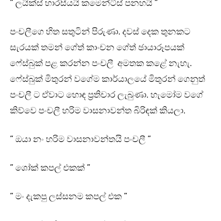
” ලයික්ස් හාරසීයයි කමෙන්ට්ස් පනහයි ”
පංචලීගෙ හිත සතුටින් පිරුණා. දවස් දෙක තුනකට
සැරයක් තමන් ගේත් කාංචන ගේත් ඡායාරූපයක්
ෆේස්බුක් පළ කරන්න පංචලී අමතක කළේ නැහැ.
ෆේස්බුක් මිතුරන් වගේම කාර්යාලයේ මිතුරන් ගෙනුත්
පංචලී ට ඒවාට හොඳ ප්‍රතිචාර ලැබුණා. හැමෝම වගේ
කිව්වෙ පංචලී හරිම වාසනාවන්ත බිරිඳක් කියලා.
” ඔයා නං හරිම වාසනාවන්තයි පංචලී ”
” ශෝක් කපල් එකක් ”
” මං දැකපු ලස්සනම කපල් එක ”