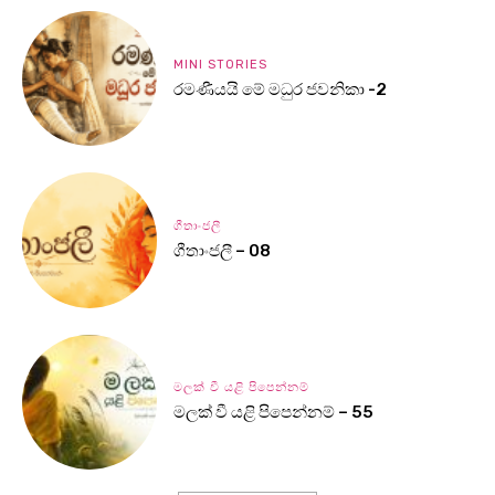
MINI STORIES
රමණීයයි මේ මධුර ජවනිකා -2
ගීතාංජලී
ගීතාංජලී – 08
මලක් වී යළි පිපෙන්නම්
මලක් වී යළි පිපෙන්නම් – 55