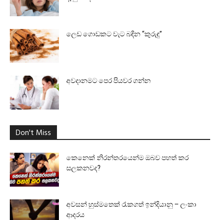
ලෙඩ ගොඩකට වැට බඳින “කුරුඳු”
අවදානමට පෙර පියවර ගන්න
Don't Miss
කෙනෙක් නිරන්තරයෙන්ම ඔබව පහත් කර
සලකනවද?
අවසන් හුස්මතෙක් රැකගත් ඉන්දියානු – ලංකා
ආදරය