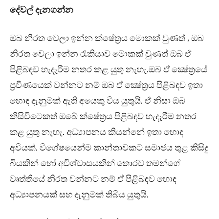
දේවල් දැනගන්න
ඔබ නිරත වෙලා ඉන්න ක්ෂේත්‍රය මොකක් වුණත් , ඔබ
නිරත වෙලා ඉන්න රැකියාව මොකක් වුණත් ඔබ ඒ
පිළිබඳව හැදෑරීම නතර කළ යුතු නැහැ.ඔබ ඒ ක්‍ෂේත්‍රයේ
ප්‍රවීණයෙක් වන්නට නම් ඔබ ඒ ක්‍ෂේත්‍රය පිළිබඳව ඉතා
හොඳ දැනුමක් ඇති අයෙකු විය යුතුයි. ඒ නිසා ඔබ
කිසිවිටෙකත් ඔබේ ක්ෂේත්‍රය පිළිබඳව හැදෑරීම නතර
කළ යුතු නැහැ. අධ්‍යාපනය කියන්නේ ඉතා හොඳ
අවියක්. විශේෂයෙන්ම කාන්තාවකට සමාජය තුළ කිසිදු
බියකින් හෝ අවිශ්වාසයකින් තොරව තමන්ගේ
වෘත්තියේ නිරත වන්නට නම් ඒ පිළිබඳව හොඳ
අධ්‍යාපනයක් සහ දැනුමක් තිබිය යුතුයි.