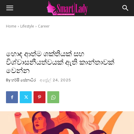
Home
Lifestyle
Career
හොඳ ආත්ම ශක්තියක් සහ
විශ්වාසනීයත්වයක් ඇති කාන්තාවක්
වෙන්න
By
හර්ෂි සේනාධීර
අප්‍රේල් 24, 2025