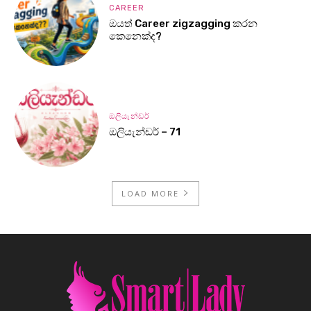
CAREER
ඔයත් Career zigzagging කරන
කෙනෙක්ද?
ඔලියැන්ඩර්
ඔලියැන්ඩර් – 71
LOAD MORE