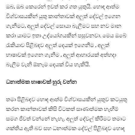
ඔබ, ඔබ කෙරෙන් ඉවත් කර ගත යුතුයි. හොඳ ආත්ම
විශ්වාසයකින් යුතු කාන්තාවක් අලුත් දේවල් ඉගෙන
ගැනීමට, අලුත් දේවල් සොයා බැලීමට සහ නව මාන
කරා යාමට ඉතා උද්යෝගයකින් පසුවනවා. මෙය ඔබේ
රැකියාව පිළිබඳව අලුත් දෙයක් ඉගෙනීම , අලුත්
භාෂාවක් ඉගෙන ගැනීම , අලුත් ආහාරයක් අත්හදා
බැලීම වැනි ඕනෑම දෙයක් විය හැකියි.
ධනාත්මක භාෂාවක් හුරු වන්න
තමා පිළිබඳව හොඳ ආත්ම විශ්වාසයකින් යුතුව කටයුතු
කරන කාන්තාවක් කිසි විටකත් සෘණාත්මක හැඟීම්
සමග ජීවත් වන්නේ නැහැ. අලුත් දේවල් කිරීමට තමාට
ශක්තිය ඇති බව සහ ධනාත්මක දේවල් පිළිබඳව හොඳ