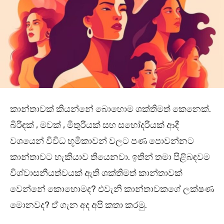
කාන්තාවක් කියන්නේ බොහොම ශක්තිමත් කෙනෙක්.
බිරිඳක් , මවක් , මිතුරියක් සහ සහෝදරියක් ආදී
වශයෙන් විවිධ භූමිකාවන් වලට පණ පොවන්නට
කාන්තාවට හැකියාව තියෙනවා. ඉතින් තමා පිළිබඳවම
විශ්වාසනීයත්වයක් ඇති ශක්තිමත් කාන්තාවක්
වෙන්නේ කොහොමද? එවැනි කාන්තාවකගේ ලක්ෂණ
මොනවද? ඒ ගැන අද අපි කතා කරමු.