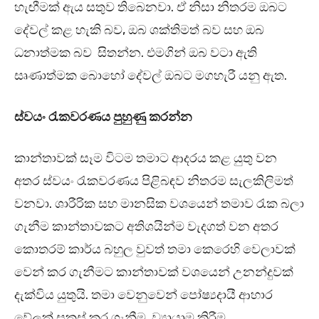
හැඟීමක් ඇය සතුව තිබෙනවා. ඒ නිසා නිතරම ඔබට
දේවල් කළ හැකි බව, ඔබ ශක්තිමත් බව සහ ඔබ
ධනාත්මක බව සිතන්න. එමගින් ඔබ වටා ඇති
සෘණාත්මක බොහෝ දේවල් ඔබට මගහැරී යනු ඇත.
ස්වයං රැකවරණය පුහුණු කරන්න
කාන්තාවක් සෑම විටම තමාට ආදරය කළ යුතු වන
අතර ස්වයං රැකවරණය පිළිබඳව නිතරම සැලකිලිමත්
වනවා. ශාරීරික සහ මානසික වශයෙන් තමාව රැක බලා
ගැනීම කාන්තාවකට අතිශයින්ම වැදගත් වන අතර
කොතරම් කාර්ය බහුල වුවත් තමා කෙරෙහි වෙලාවක්
වෙන් කර ගැනීමට කාන්තාවක් වශයෙන් උනන්දුවක්
දැක්විය යුතුයි. තමා වෙනුවෙන් පෝෂ්‍යදායී ආහාර
වේලක් සකස් කර ගැනීම, ව්‍යායාම කිරීම,