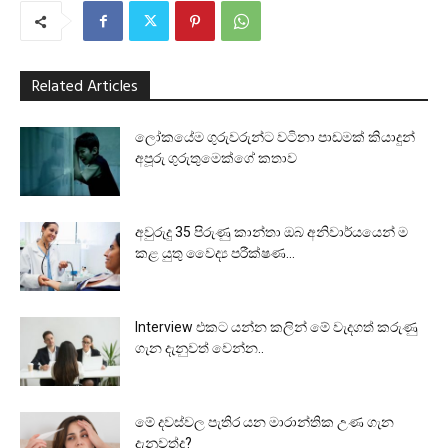
Related Articles
ලෝකයේම ගුරුවරුන්ට වටිනා පාඩමක් කියාදුන්
අපූරු ගුරුතුමෙක්ගේ කතාව
අවුරුදු 35 පිරුණු කාන්තා ඔබ අනිවාර්යයෙන් ම
කළ යුතු වෛද්‍ය පරීක්ෂණ...
Interview එකට යන්න කලින් මේ වැදගත් කරුණු
ගැන දැනුවත් වෙන්න..
මේ දවස්වල පැතිර යන මාරාන්තික උණ ගැන
දැනුවත්ද?