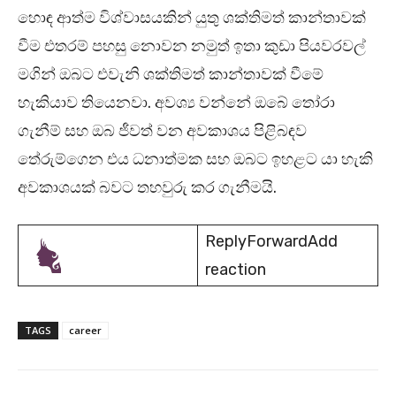
හොඳ ආත්ම විශ්වාසයකින් යුතු ශක්තිමත් කාන්තාවක්
වීම එතරම් පහසු නොවන නමුත් ඉතා කුඩා පියවරවල්
මගින් ඔබට එවැනි ශක්තිමත් කාන්තාවක් වීමේ
හැකියාව තියෙනවා. අවශ්‍ය වන්නේ ඔබේ තෝරා
ගැනීම් සහ ඔබ ජීවත් වන අවකාශය පිළිබඳව
තේරුම්ගෙන එය ධනාත්මක සහ ඔබට ඉහළට යා හැකි
අවකාශයක් බවට තහවුරු කර ගැනීමයි.
ReplyForwardAdd
reaction
TAGS
career