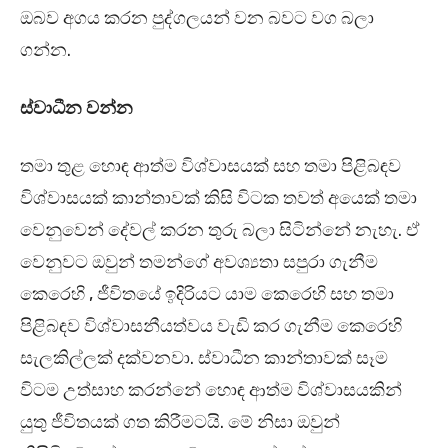
ඔබව අගය කරන පුද්ගලයන් වන බවට වග බලා
ගන්න.
ස්වාධීන වන්න
තමා තුළ හොඳ ආත්ම විශ්වාසයක් සහ තමා පිළිබඳව
විශ්වාසයක් කාන්තාවක් කිසි විටක තවත් අයෙක් තමා
වෙනුවෙන් දේවල් කරන තුරු බලා සිටින්නේ නැහැ. ඒ
වෙනුවට ඔවුන් තමන්ගේ අවශ්‍යතා සපුරා ගැනීම
කෙරෙහි , ජීවිතයේ ඉදිරියට යාම කෙරෙහි සහ තමා
පිළිබඳව විශ්වාසනීයත්වය වැඩි කර ගැනීම කෙරෙහි
සැලකිල්ලක් දක්වනවා. ස්වාධීන කාන්තාවක් සෑම
විටම උත්සාහ කරන්නේ හොඳ ආත්ම විශ්වාසයකින්
යුතු ජීවිතයක් ගත කිරීමටයි. මේ නිසා ඔවුන්