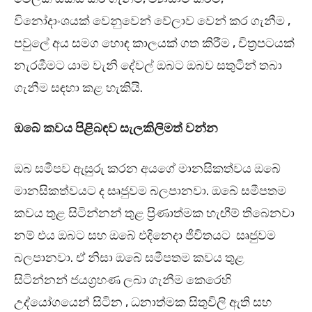
විනෝදාංශයක් වෙනුවෙන් වේලාව වෙන් කර ගැනීම ,
පවුලේ අය සමග හොඳ කාලයක් ගත කිරීම , චිත්‍රපටයක්
නැරඹීමට යාම වැනි දේවල් ඔබට ඔබව සතුටින් තබා
ගැනීම සඳහා කළ හැකියි.
ඔබේ කවය පිළිබඳව සැලකිලිමත් වන්න
ඔබ සමීපව ඇසුරු කරන අයගේ මානසිකත්වය ඔබේ
මානසිකත්වයට ද සෘජුවම බලපානවා. ඔබේ සමීපතම
කවය තුළ සිටින්නන් තුළ ප්‍රිණාත්මක හැඟීම් තිබෙනවා
නම් එය ඔබට සහ ඔබේ එදිනෙදා ජීවිතයට සෘජුවම
බලපානවා. ඒ නිසා ඔබේ සමීපතම කවය තුළ
සිටින්නන් ජයග්‍රහණ ලබා ගැනීම කෙරෙහි
උද්යෝගයෙන් සිටින , ධනාත්මක සිතුවිලි ඇති සහ