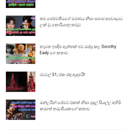
තම පෙම්වතියගේ මරණය නිසා සමාජ අපවාදයට
ලක් වූ කොරියානු තරුව
නැවත ඉපදීම ඇත්තක් බව ඔප්පු කල Dorothy
Eady ගෙ කතාව
රටවල් 51, එක රතු ඇඳුමයි!
ඔන්ලයින් පේමට් එකක් නිසා මුදල් සියල්ල අහිමි
කරගත් තරුණියකගේ කතාව