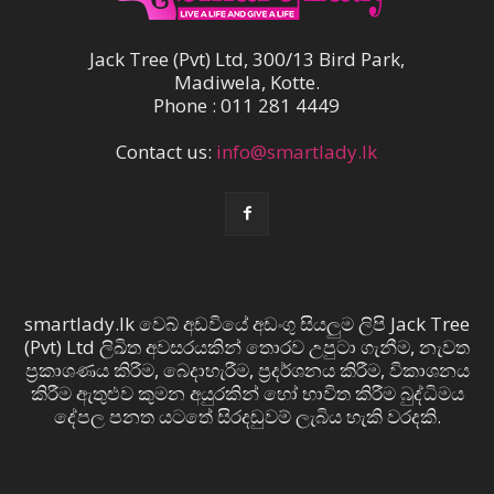
Jack Tree (Pvt) Ltd, 300/13 Bird Park,
Madiwela, Kotte.
Phone : 011 281 4449
Contact us:
info@smartlady.lk
smartlady.lk වෙබ් අඩවියේ අඩංගු සියලුම ලිපි Jack Tree
(Pvt) Ltd ලිඛිත අවසරයකින් තොරව උපුටා ගැනීම, නැවත
ප්‍රකාශණය කිරීම, බෙදාහැරීම, ප්‍රදර්ශනය කිරීම, විකාශනය
කිරීම ඇතුළුව කුමන අයුරකින් හෝ භාවිත කිරීම බුද්ධිමය
දේපල පනත යටතේ සිරදඬුවම් ලැබිය හැකි වරදකි.