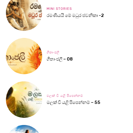
MINI STORIES
රමණීයයි මේ මධුර ජවනිකා -2
ගීතාංජලී
ගීතාංජලී – 08
මලක් වී යළි පිපෙන්නම්
මලක් වී යළි පිපෙන්නම් – 55