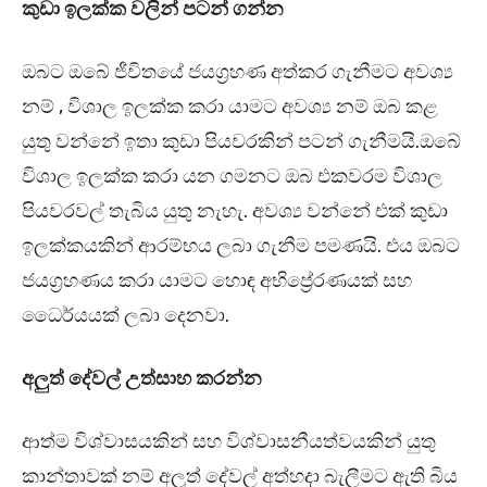
කුඩා ඉලක්ක වලින් පටන් ගන්න
ඔබට ඔබේ ජීවිතයේ ජයග්‍රහණ අත්කර ගැනීමට අවශ්‍ය
නම් , විශාල ඉලක්ක කරා යාමට අවශ්‍ය නම් ඔබ කළ
යුතු වන්නේ ඉතා කුඩා පියවරකින් පටන් ගැනීමයි.ඔබේ
විශාල ඉලක්ක කරා යන ගමනට ඔබ එකවරම විශාල
පියවරවල් තැබිය යුතු නැහැ. අවශ්‍ය වන්නේ එක් කුඩා
ඉලක්කයකින් ආරම්භය ලබා ගැනීම පමණයි. එය ඔබට
ජයග්‍රහණය කරා යාමට හොඳ අභිප්‍රේරණයක් සහ
ධෛර්යයක් ලබා දෙනවා.
අලුත් දේවල් උත්සාහ කරන්න
ආත්ම විශ්වාසයකින් සහ විශ්වාසනීයත්වයකින් යුතු
කාන්තාවක් නම් අලුත් දේවල් අත්හදා බැලීමට ඇති බිය