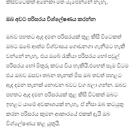
කිසිවිටෙකත් අනෙකා මත යැපෙන්නේ නැහැ.
ඔබ අවට පරිසරය විශ්ලේෂණය කරන්න
ඔබව පහතට ඇද දමන පරිසරයක් තුළ කිසි විටෙකත්
ඔබට ඔබේ ආත්ම විශ්වාසය ගොඩනගා ගැනීමට හැකි
වන්නේ නැහැ. එය ඔබේ රැකියා පරිසරය හෝ පවුල්
පරිසරය හෝ මිතුරු කවය විය හැකියි.එහෙත් සෑම විටම
එය ඔබව ඔසවා තබන තැනක් මිස ඔබ තවත් පහළට
ඇද දමන තැනක් නොවන බවට වග බලා ගන්න. ඔබව
පහතට ඇද දමන පරිසරයක් තුළ කිසි විටකත් ඔබට
ඉහළට යාමේ අවකාශයක් නැහැ. ඒ නිසා ඔබ කටයුතු
කරන පරිසරය කුමන ආකාරයේ එකක් දැයි ඔබ
විශ්ලේෂණය කළ යුතුයි.