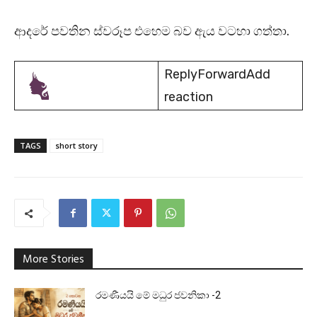
ආදරේ පවතින ස්වරූප එහෙම බව ඇය වටහා ගත්තා.
ReplyForwardAdd
reaction
TAGS
short story
More Stories
රමණීයයි මේ මධුර ජවනිකා -2