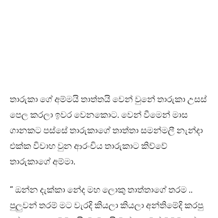
තාරුකා ගේ අම්මයි තාත්තයි වෙන් වුනේ තාරුකා උසස්
පෙල කරලා ඉවර වෙනකොට. වෙන් වීමෙන් මාස
ගානකට පස්සේ තාරුකාගේ තාත්තා සමන්මලී නැන්දා
එක්ක විවාහ වුන ආරංචිය තාරුකාට කිව්වේ
තාරුකාගේ අම්මා.
” ඔන්න දැක්කා නේද මහ ලොකු තාත්තාගේ තරම ..
පුලුවන් තරම් මට වැරදි කියලා කියලා අන්තිමේදි කරපු