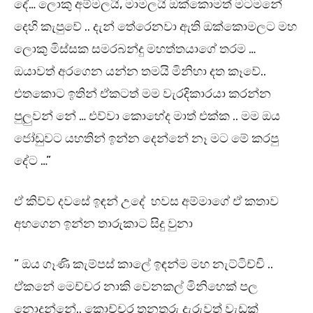
දේ… ලොකු අම්මලයි, මාමලයි ඔක්කොමත් මටමනේ
දෙහි කැපුවේ .. දැන් තේරෙනවා ඇති ඔක්කොමලට මහ
ලොකු මිස්සක සමරබන්දු මහත්තයාගේ තරම …
ඔයාවත් අරගෙන යන්න තමයි මිනිහා දත කෑවේ..
එතකොට ඉතින් ඒකටත් මම වැරදිකාරයා කරන්න
පුලුවන් නේ … එව්වා කොහේද මාත් එක්ක .. මම ඔය
ජෝඩුවට යහතින් ඉන්න දෙන්නේ නෑ මට මේ කරපු
දේට …”
ඒ කිව්ව දවසේ ඉඳන් උදේ හවස අම්මාගේ ඒ කතාව
අහගෙන ඉන්න තාරුකාට සිදු වුනා
” ඔය ගෑණි කැම්පස් කාලේ ඉඳන්ම මහ නැට්ටිච්චි ..
ඒකනේ මෙච්චර නාකි වෙනකල් මිනිහෙක් පල
නොදුන්නේ.. කොච්චර තනතුරු දැරුවත් වැඩක්