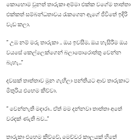
කොහොම වුනත් තාරුකා අම්මා එක්ක වගේම තාත්තා
එක්කත් සම්බන්ධතාවය රැකගෙන ඇගේ ජීවිතේ ඉදිරි
වැඩ කලා.
” උඹ නම් මරු තාරුකා .. ඔය ඉවසීම, ඔය හැසිරීම ඔය
වයසේ කෙල්ලෙක්ගෙන් බලාපොරොත්තු වෙන්න
බැහැ…”
දවසක් තාත්තාව මුන ගැහිලා පන්තියට ආව තාරුකාට
මිතුරිය එහෙම කිව්වා.
” වෙන්නැති මදාරා.. ඒත් මම දන්නවා තාත්තා අතේ
වරදක් ණැති බව…”
තාරුකා එහෙම කිව්වේ, මෙච්චර කාලයක් හිතේ