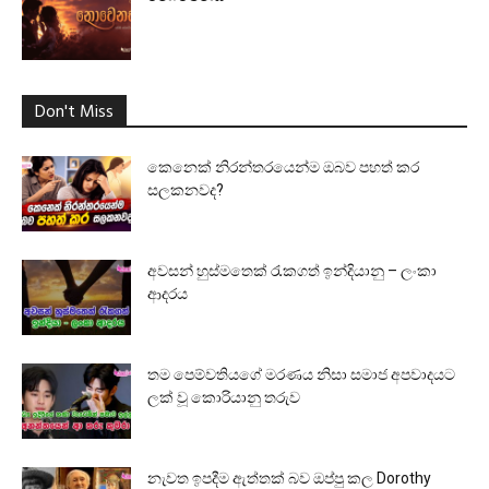
Don't Miss
කෙනෙක් නිරන්තරයෙන්ම ඔබව පහත් කර
සලකනවද?
අවසන් හුස්මතෙක් රැකගත් ඉන්දියානු – ලංකා
ආදරය
තම පෙම්වතියගේ මරණය නිසා සමාජ අපවාදයට
ලක් වූ කොරියානු තරුව
නැවත ඉපදීම ඇත්තක් බව ඔප්පු කල Dorothy