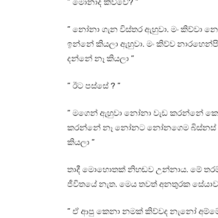
” මොනාද කිව්වේ? ”
” නෝනා ගැන විස්තර ඇහුවා. මං කිව්වා
ඉන්නේ කියලා ඇහුවා. මං කිව්ව නාරහෙන්ප
දන්නේ නෑ කියලා ”
” ඊට පස්සේ ? ”
” මගෙන් ඇහුවා නෝනා වැඩ කරන්නේ කො
කරන්නේ නෑ නෝනට නෝනගෙම බිස්නස් එක
කියලා ”
තාදී මොහොතක් නිහඬව උන්නාය. මේ තර
ජීවිතයේ නැත. මෙය තවත් අනතුරක සේයාවක්
” ඒ ආපු කෙනා නමක් කිව්වද නැනෝ අම්මේ