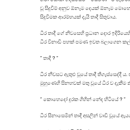
වූ සිදුවීම් අනුව ඕනෑම දෙයක් ඕනෑම මොහ
සිදුවීමක ආරම්භයක් දැයි තාදී සිතුවාය.
ධීර තාදී ගේ නිවසෙහි ප්‍රධාන දොර ඉදිරියෙහ
ධීර විනාඩි පහක් පමණ ඉවත බලාගෙන කල
” තාදී ? ”
ධීර නිවසට ඇතුළු වූයේ තාදී තිගැස්සෙද්දී 
මුහුණෙහි සිනහවක් මතු වූයේ ධීර ව දැකීම 
” කොහෙදෝ දුරක ගිහින් නේද හිටියේ ? ”
ධීර සිනාසෙමින් තාදී අසලින් වාඩි වූයේ