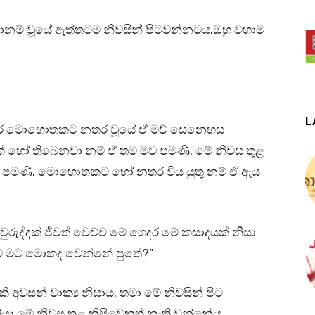
ානම් වූයේ ඇත්තටම නිවසින් පිටවන්නටය.ඔහු වහාම
L
. ධීර මොහොතකට නතර වූයේ ඒ මව් සෙනෙහස
් හෝ තිබෙනවා නම් ඒ තම මව පමණි. මේ නිවස තුළ
 පමණි. මොහොතකට හෝ නතර විය යුතු නම් ඒ ඇය
අවුරුද්දක් ජීවත් වෙච්ච මේ ගෙදර මේ කසාදයක් නිසා
ියාම මට මොකද වෙන්නේ පුතේ?”
අවසන් වාක්‍ය නිසාය. තමා මේ නිවසින් පිට
ා මේ නිවස තුළ කිසිවෙකුත් නැති වන්නේය.