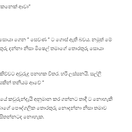
කෙනෙක් ආවා”
රු සොයා ගෙන ” සෙවණ ” ට ගොස් ඇති බවය. නමුත් මේ
තුරු දන්නා නිසා මිෂෙල් තමාගේ තොරතුරු සොයා
්වට අවුරුදු පනහක විතර. හරි ලස්සනයි. සල්ලි
කින් තනියම ආවේ ”
ියේ කවුරුන්දැයි අනුමාන කර ගන්නට තාදී ට නොහැකි
තමාගේ පෞද්ගලික තොරතුරු නොදන්නා නිසා තමාව
ි සිතන්නටද නොහැක.