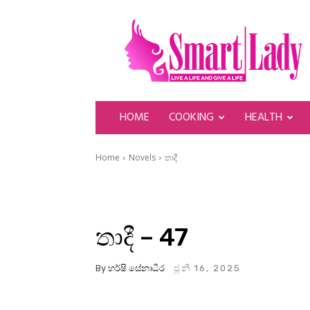
SmartLady
HOME
COOKING
HEALTH
Home
Novels
තාදී
තාදී – 47
By
හර්ෂි සේනාධීර
ජූනි 16, 2025