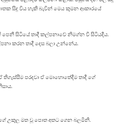
ොතක සිදු විය හැකි බැවින් මෙය කුමන ආකාරයේ
ි පෙනී සිටියේ තාදී කල්පනාවේ නිමග්න වී සිටියදීය.
්පනා කරන තාදී දෙස බලා උන්නේය.
ය. ඒ තිගැස්සීම පරදවා ඒ මොහොතේදීම තාදී ගේ
නිසාය.
 ඇයගේ උකුල මත වූ පොත අතට ගෙන බලමිනි.