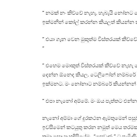
” නමක් නං කිව්වේ නැහැ. හැබැයි නෝනට ද
ඉක්මනින් කෝල් කරන්න කියලත් කියන්න ක
” එයා ගැන වෙන මුකුත්ම විස්තරයක් කි
“
” එහෙම මොකුත් විස්තරයක් කිව්වේ නැහ
දෙන්න ඕනෙද කියල. ටෙලිෆෝන් නම්බරේ දී
ඉක්මනට. මං නෝනාට නම්බරේ කියන්නන් 
” එපා නැනෝ අම්මේ. මං ඔය පැත්තට එන්න
නැනෝ අම්මා ගේ දුරකථන ඇමතුමෙන් පසුව
ඉවසීමෙන් කටයුතු කරන නමුත් මෙය තරමක්
තමා සොයා හදිසියේම “සෙවණ ” ට පැමිණි අම