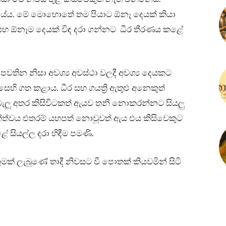
යේය. මේ මොහොතේ තම පියාට ඕනෑ දෙයක් කියා
 සහ ඕනෑම දෙයක් විඳ දරා ගන්නට ධීර තීරණය කළේ
න් පවතින නිසා අවශ්‍ය අවස්ථා වලදී අවශ්‍ය දෙයකට
හි ගත කළාය. ධීර සහ ගයත්‍රි ඇතුළු අනෙකුත්
ා බැලූ අතර කිසිවිටකත් ඇයව තනි නොකරන්නට සියලු
්ත්වය එතරම් යහපත් නොවූවත් ඇය එය කිසිවෙකුට
ේ සියල්ල දරා හිඳීම පමණි.
ක් ලැබුණේ තාදී නිවසට වී පොතක් කියවමින් සිටි