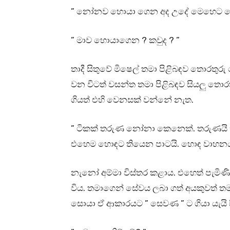
” නෝනව හොයා ගෙන අද උදේ මෙහෙට 
” මාව හොයාගෙන ? කවුද ? ”
තාදී සිතුවේ මිෂෙල් තමා පිළිබඳව තොරතු
වන විටත් වසන්ත තමා පිළිබඳව සියලු තොර
ගියත් එහි වෙනසක් වන්නේ නැත.
” ටිකක් තරුණ නෝනා කෙනෙක්. තරුණයි කිව
එහෙම හොඳට තියෙන පාටයි. හොඳ වාහනය
නැනෝ අම්මා විස්තර කළාය. එහෙත් පැමිණ
විය. තමාගෙන් සේවය ලබා ගත් අයකුවත් 
සොයා ඒ ආකාරයට ” සෙවණ ” ට ගියා යැය