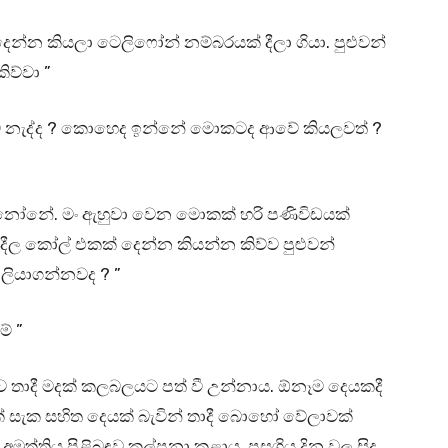
ෙන්න කියලා ටෙලිෆෝන් නම්බරයක් දීලා ගියා. පුළුවන්
ිව්වා ”
ව්වේ නැද්ද ? කොහෙද ඉන්නේ මොකටද ආවේ කියලවත් ?
ැ නෝනේ. මං ඇහුවා වෙන මොකක් හරි පණිවිඩයක්
ල කෝල් එකක් දෙන්න කියන්න කිව්ව පුළුවන්
ලියාගන්නවද ? ”
ම් ”
 තාදී මදක් කලබලයට පත් වී උන්නාය. ඕනෑම දෙයකදී
 සැක සහිත දෙයක් බැවින් තාදී බොහෝ වේලාවක්
ුත්තිය පිළිබඳව කල්පනා කළාය. පසුගිය දින වල සිදු