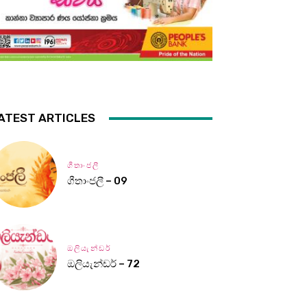
ATEST ARTICLES
ගීතාංජලී
ගීතාංජලී – 09
ඔලියැන්ඩර්
ඔලියැන්ඩර් – 72