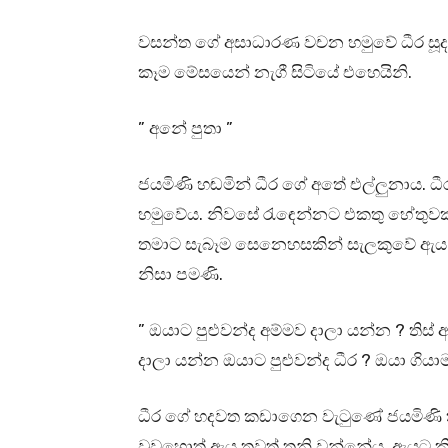
වසන්ත ගේ අසාධාරණ වචන හමුවේ ධීර සූද
කෑම මේසයෙන් නැගී සිටියේ එහෙයිනි.
” අනේ පුතා ”
ජයමිණි හඬමින් ධීර ගේ අතේ එල්ලුනාය
හමුවේය. නිවසේ රැඳෙන්නට එකතු හේතුවක
තමාට සැබෑම සෙනෙහසකින් සැලකුවේ ඇය
නිසා පමණි.
” ඔයාට පුළුවන්ද අම්මව දාලා යන්න ? තිස් 
දාලා යන්න ඔයාට පුළුවන්ද ධීර ? ඔයා ග
ධීර ගේ හදවත කඩාගෙන වැටුණේ ජයමිණි කී 
වුවහොත් ඇය තවත් තනි වන්නේය. ඇයට කිය