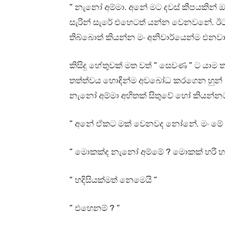
” නැනෝ අම්මා. අනේ මට දවස් කීපයකින් 
සැරින් සැරේ එහෙටත් යන්න වෙනවනේ. ඊටත
තිබ්බොත් කියන්න මං අනිවාර්යෙන්ම එනවා
කිසිදු හේතුවක් මත වත් ” සෙවණ ” ට යාම 
තත්ත්වය හොඳින්ම අවබෝධ කරගෙන හුන් නි
නැනෝ අම්මා අහිතක් සිතුවේ හෝ කියන්
” අනේ ඒකට මක් වෙනවද නෝනේ. මං මේ 
” මොකක්ද නැනෝ අම්මේ ? මොකක් හරි හදි
” හදිසියක්මත් නෙමෙයි ”
” එහෙනම් ? ”