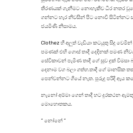
තීරණයක් ගැනීමට නොහැකිව ධීර නතර වූ
ගන්නට හැර නිවසින් පිට නොවී සිටින්නට
ජයමිණි නිසාමය.
Clothez හී අලුත් වැඩියා කටයුතු සිදු වෙමි
පමණක් එහි ගොස් තාදී දෙදිනක් පමණ නිවසෙ
සේවිකාවන් පැමිණ තාදී ගේ සුව දුක් විමස
දෙනාම වග බලා ගත්හ.තාදී ගේ මානසික තත
පෙන්වන්නට ගියේ නැත. පුරුදු පරිදි ඇය කළ
නැනෝ අම්මා ගෙන් තාදී හට දුරකථන ඇමතුම
මොහොතකය.
” නෝනේ ”