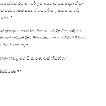
ඔය පැත්තේ එන්න බැරි උනා. ශොප් එක හදන නිසා
් වඩා තාමත් මගේ හිතට හරි නෑ. මොනවා හරි
 හරිද ”
තාදී අතපසු නොකරන නිසාත් , මේ දිනවල තාදී ගේ
සාත් තාදීගේ දින කිහිපයක නොපැමිණීම පිළිබඳව
නට ගියේ හෝ නැත.
කතා කළේ පොඩි කාරණාවක් කියන්න ”
ස්සියක්ද ? ”