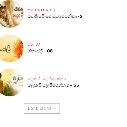
MINI STORIES
රමණීයයි මේ මධුර ජවනිකා -2
ගීතාංජලී
ගීතාංජලී – 08
මලක් වී යළි පිපෙන්නම්
මලක් වී යළි පිපෙන්නම් – 55
LOAD MORE