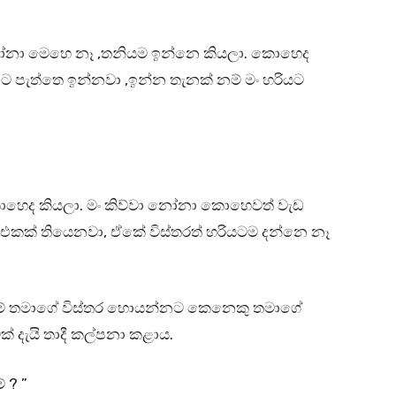
 නෝනා මෙහෙ නෑ ,තනියම ඉන්නෙ කියලා. කොහෙද
ිට පැත්තෙ ඉන්නවා ,ඉන්න තැනක් නම් මං හරියට
හෙද කියලා. මං කිව්වා නෝනා කොහෙවත් වැඩ
ක් තියෙනවා, ඒකේ විස්තරත් හරියටම දන්නෙ නෑ
ම් තමාගේ විස්තර හොයන්නට කෙනෙකු තමාගේ
 දැයි තාදී කල්පනා කළාය.
 ? ”