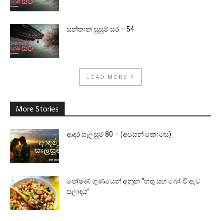
සන්තාන සුසුම් සර – 54
LOAD MORE
More Stories
ආදර සැලසුම් 80 – (අවසන් කොටස)
පෝෂණ ගුණයෙන් අනූන “හතු සහ බෝංචි ඇට
සලාදය”