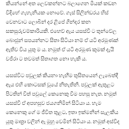
කියන්නේ අත ලෙවකන්නට බලාගෙන මීයක් කඩන
විදිහේ ගැහැනියක නොවේ. ගෑස් සිලින්ඩරය හිස්
වෙනවාට ලොබින් දර ළිපේ ගින්දර කන
සකසුරුවම්කාරියකි. එහෙව් ඇය යසස්වී ට තුන්වේල
බොජුන් සපයන්නට සිතා සිටියා නම් ඒ යටි අරමුණක්
ඇතිව විය යුතු ම ය. නමුත් ඒ යටි අරමුණ කුමක් දැයි
වජිරා ට තවමත් සිතාගත නො හැකි ය.
යසස්විට පවුලක් කියනා හැඟීම තුසිතයෙන් ලැබෙත්දී
ඇය එහි කොටසක් වූයේ නිතැතිනි. පවුලක් ඇතුළට
පිටතින් විත් පවුලේ කෙනෙකු වීම පහසු නැත. නමුත්
යසස්වී ඒ අපහසුව ජයගනිමින් සිටියා ය. හැම
කෙනෙකු ගේ ම ජීවිත තුළට, ඉතා ඉක්මනින් සැලකිය
යුතු මාත්‍රා වලින් ඈ මුහු වෙමින් සිටියා ය. නමුත් අස්විද