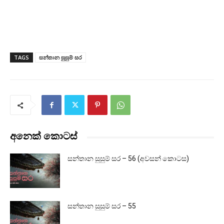
TAGS
සන්තාන සුසුම් සර
අනෙක් කොටස්
සන්තාන සුසුම් සර – 56 (අවසන් කොටස)
සන්තාන සුසුම් සර – 55