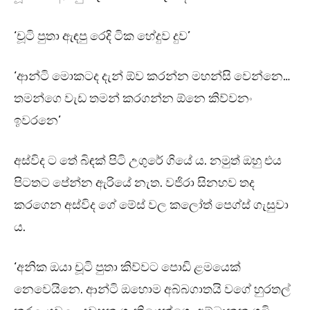
‘චූටි පුතා ඇඳපු රෙදි ටික හේදුව දුව’
‘ආන්ටි මොකටද දැන් ඕව කරන්න මහන්සි වෙන්නෙ…
තමන්ගෙ වැඩ තමන් කරගන්න ඕනෙ කිව්වනං
ඉවරනෙ’
අස්විද ට තේ බිඳක් පිටි උගුරේ ගියේ ය. නමුත් ඔහු එය
පිටතට පේන්න ඇරියේ නැත. වජිරා සිනහව තද
කරගෙන අස්විද ගේ මේස් වල කලෝත් පෙග්ස් ගැසුවා
ය.
‘අනික ඔයා චූටි පුතා කිව්වට පොඩි ළමයෙක්
නෙවෙයිනෙ. ආන්ටි ඔහොම අබ්බගාතයි වගේ හුරතල්