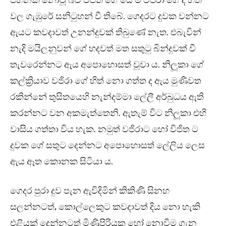
පහනක් නොවූ බව විජිත ගේ සේ ම වජිරා ගේ ද හිත්
වල ගැඹුරේ සනිටුහන් වී තිබේ. ගෙදරට දුවක වන්නට
ඇයට කවදාවත් උනන්දුවක් තිබුණේ නැත. එබැවින්
නැදි මයිලනුවන් ගේ හදවත් මත සතුටු බින්දුවක් වී
තැවරෙන්නට ඇය අපොහොසත් වූවා ය. නිලූකා ගේ
කල්ක්‍රියාව වජිරා ගේ හිත් නො ගත්ත ද ඇය මුණිවත
රකින්නේ තුසිතයෙහි නැන්දම්මා ලේලී අර්බුධය ඇති
කරන්නට වන අකමැත්තෙනි. ඇතැම් විට නිලූකා එහි
වාසිය ගත්තා විය හැක. නමුත් වජිරාට හෝ විජිත ට
දුවක ගේ සතුට දෙන්නට අපොහොසත් ලේලිය ලෙස
ඇය ඈත කොනක සිටියා ය.
ගෙදර පුරා දුව පැන ඇවිදිමින් කිකිණි සිනහ
සලන්නටත්, කොල්ලෙකුට කවදාවත් දිය නො හැකි
එළියක් දෙන්නටත් මිණිපිරියක හෝ නොවීම ගැන