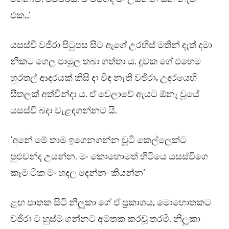
එක…’
යසස්වී වජිරා පිටුපස සිට ඇගේ උරහිස් මතින් දෑත් දමා
නිකට ගෙල පාමුල තබා ගත්තා ය. දුවක ගේ එහෙම
හුරතල් ආදරයක් කිසි දා විඳ නැති වජිරා, උදරයෙහි
සීතලක් අත්වින්දා ය. ඒ වෙලාවේ ඇයට ඕනෑ වූයේ
යසස්වී බදා වැළඳගන්නට යි.
‘අනේ මේ තාම ඉගෙනගන්න චූටි කෙල්ලෙක්ට
පුළුවන්ද උයන්න. මං කොහොමත් හිටියෙ යසස්විගෙ
කෑම ටික මං හදල දෙන්නං කියන්න’
ළඟ පාතක සිටි නිලූකා ගේ ඒ ප්‍රකාශය, මොහොතකට
වජිරා ට හුස්ම ගන්නට අමතක කරවූ තරමි. නිලූකා