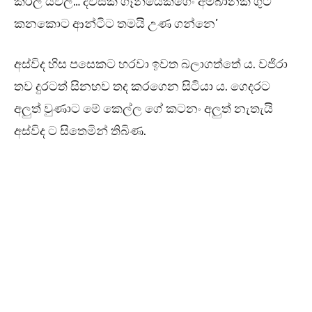
කරල යවල… දවසක ගෑනියෙක්ගෙං අම්බානක ගුටි
කනකොට ආන්ටිට තමයි උණ ගන්නෙ’
අස්විද හිස පසෙකට හරවා ඉවත බලාගත්තේ ය. වජිරා
තව දුරටත් සිනහව තද කරගෙන සිටියා ය. ගෙදරට
අලුත් වුණාට මේ කෙල්ල ගේ කටනං අලුත් නැතැයි
අස්විද ට සිතෙමින් තිබිණ.