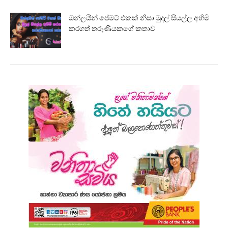
ඔන්ලයින් පේමට් එකක් නිසා මුදල් සියල්ල අහිමි
කරගත් තරුණියකගේ කතාව