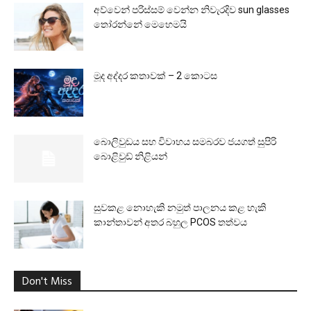
අව්වෙන් පරිස්සම් වෙන්න නිවැරදිව sun glasses
තෝරන්නේ මෙහෙමයි
මූද අද්දර කතාවක් – 2 කොටස
බොලිවුඩය සහ විවාහය සමබරව ජයගත් සුපිරි
බොළිවුඩ් නිළියන්
සුවකළ නොහැකි නමුත් පාලනය කළ හැකි
කාන්තාවන් අතර බහුල PCOS තත්වය
Don't Miss