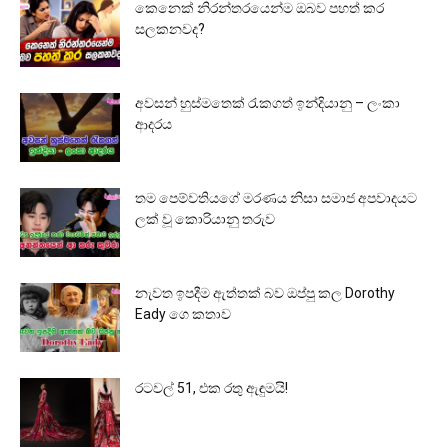
කෙනෙක් නිරන්තරයෙන්ම ඔබව පහත් කර
සලකනවද?
අවසන් හුස්මතෙක් රැකගත් ඉන්දියානු – ලංකා
ආදරය
තම පෙම්වතියගේ මරණය නිසා සමාජ අපවාදයට
ලක් වූ කොරියානු තරුව
නැවත ඉපදීම ඇත්තක් බව ඔප්පු කල Dorothy
Eady ගෙ කතාව
රටවල් 51, එක රතු ඇඳුමයි!