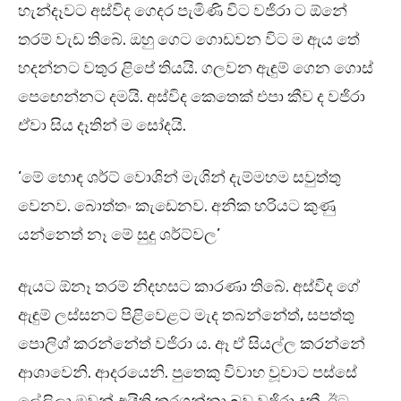
හැන්දෑවට අස්විද ගෙදර පැමිණි විට වජිරා ට ඕනේ
තරම් වැඩ තිබේ. ඔහු ගෙට ගොඩවන විට ම ඇය තේ
හදන්නට වතුර ළිපේ තියයි. ගලවන ඇඳුම් ගෙන ගොස්
පෙඟෙන්නට දමයි. අස්විද කෙතෙක් එපා කීව ද වජිරා
ඒවා සිය දෑතින් ම සෝදයි.
‘මේ හොඳ ශර්ට් වොශින් මැශින් දැම්මහම සවුත්තු
වෙනව. බොත්තං කැඩෙනව. අනික හරියට කුණු
යන්නෙත් නෑ මේ සුදු ශර්ට්වල’
ඇයට ඕනෑ තරම් නිදහසට කාරණා තිබේ. අස්විද ගේ
ඇඳුම් ලස්සනට පිළිවෙළට මැද තබන්නේත්, සපත්තු
පොලිශ් කරන්නේත් වජිරා ය. ඈ ඒ සියල්ල කරන්නේ
ආශාවෙනි. ආදරයෙනි. පුතෙකු විවාහ වූවාට පස්සේ