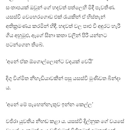
සංතාපයක් ඔවුන් ගේ හදවත් පත්ලෙහි මිදී පැවතිණ.
යසස්වී වෙහෙරගොඩ එක් රැයකින් ඒ හිස්තැන්
අතික්‍රමණය කරමින් හිඳී. හදවත් වල පාළු වී අඳුරට හැරී
ගිය අහුමුළු, ඇගේ සිනා කතා වලින් පිරී යන්නට
පටන්ගෙන තිබේ.
‘අනේ ඒක ඕගොල්ලොන්ට වදයක් වෙයි’
දිගු විශ්මිත නිහැඬියාවකින් පසු යසස්වී මුණිවත බින්දා
ය.
‘අනේ මේ පැහෙන්නැතුව ඉන්න කෙල්ල’
වජිරා යුවතිය නිහඬ කළා ය. යසස්වී දිල්නුක ගේ වයසේ