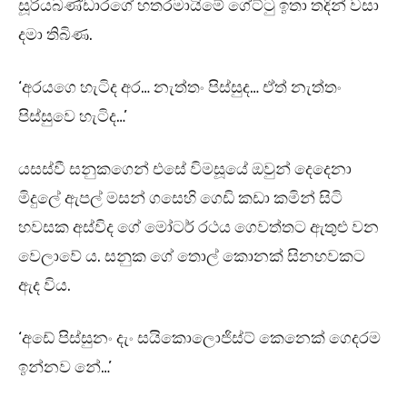
සූරියබණ්ඩාරගේ හතරමායිමේ ගේට්ටු ඉතා තදින් වසා
දමා තිබිණ.
‘අරයගෙ හැටිද අර… නැත්තං පිස්සුද… ඒත් නැත්තං
පිස්සුවෙ හැටිද…’
යසස්වී සනුකගෙන් එසේ විමසූයේ ඔවුන් දෙදෙනා
මිදුලේ ඇපල් මසන් ගසෙහි ගෙඩි කඩා කමින් සිටි
හවසක අස්විද ගේ මෝටර් රථය ගෙවත්තට ඇතුළු වන
වෙලාවේ ය. සනුක ගේ තොල් කොනක් සිනහවකට
ඇද විය.
‘අඩේ පිස්සුනං දැං සයිකොලොජිස්ට් කෙනෙක් ගෙදරම
ඉන්නව නේ…’