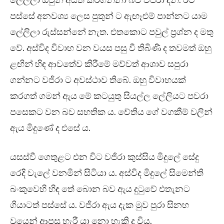
ලේලිලා ඔවුන් අයිති කරගන්නා බව වජිරා දනී. ඊට
පස්සේ අනවශ්‍ය ලෙස පුතුන් ට ඇඟෑළුම් පාන්නට යාම
ලේලිලා රුස්සන්නේ නැත. එතකොට පවුල් ප්‍රශ්න ද මතු
වේ. අස්විද විවාහ වන වයස පසු වී තිබිණි ද තවමත් ඔහු
ළඟින් හිඳ ආවතේව කිරීමේ මව්වත් ආශාව සපුරා
ගන්නට වජිරා ට අවස්ථාව තිබේ. ඔහු විවාහයක්
කරගත් ගමන් ඇය මේ කටයුතු සියල්ල ලේලියට පවරා
පසෙකට වන බව සහතික ය. චේතිය ගේ වගකීම් වලින්
ඇය මිදුණේ ද එසේ ය.
යසස්වී ගෙතුළට එන විට වජිරා කුස්සිය මිදුලේ සේදු
රෙදි වැලේ වනමින් සිටියා ය. අස්විද මිදුලේ සිමෙන්ති
බංකුවෙහි හිඳ තේ බොන බව ඇය දුටුවේ එතැනට
ගියාටත් පස්සේ ය. වජිරා ඇය දැක මුව පුරා සිනහ
වූයෙන් ආපසු හැරී යා නො හැකි ද විය.