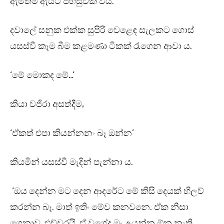
ඇමතීම ඇයට පහසුවක් විය.
දවාලේ සනුක එක්ක සුපිරි වෙළෙඳ සැලකට ගොස්
යසස්වී කෑම බීම කළමණා ටිකක් රැගෙන ආවා ය.
‘මේ මොකද මේ…’
කියා වජිරා අසත්දීම,
‘ඒකත් එපා කියන්නනං බෑ ඔන්න’
කියමින් යසස්වී මැදින් පැන්නා ය.
‘ඔය දෙන්න මට දෙන ආදරේට මේ කිසි දෙයක් හිලව්
කරන්න බෑ. මාත් ඉතිං මේව කනවනෙ. ඒක නිසා
ගෙනාව. එච්චරයි. ඒ වගේද මං උයන්න ඕන නැති