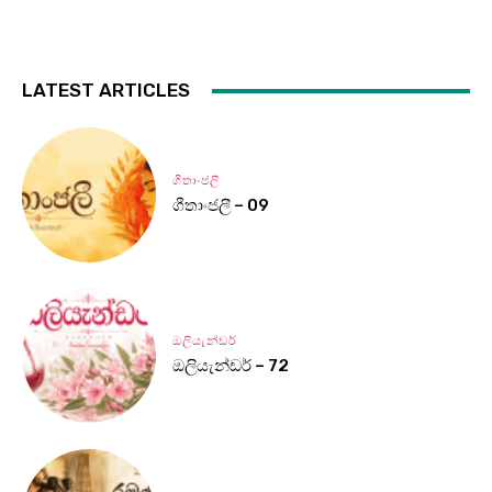
LATEST ARTICLES
ගීතාංජලී
ගීතාංජලී – 09
ඔලියැන්ඩර්
ඔලියැන්ඩර් – 72