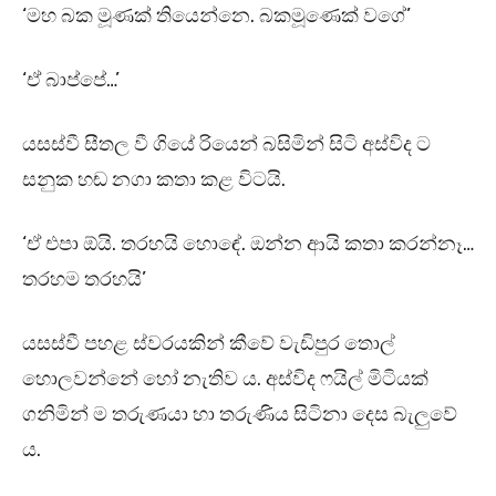
‘මහ බක මූණක් තියෙන්නෙ. බකමූණෙක් වගේ’
‘ඒ බාප්පේ…’
යසස්වී සීතල වී ගියේ රියෙන් බසිමින් සිටි අස්විද ට
සනුක හඬ නගා කතා කළ විටයි.
‘ඒ එපා ඕයි. තරහයි හොඳේ. ඔන්න ආයි කතා කරන්නෑ…
තරහම තරහයි’
යසස්වී පහළ ස්වරයකින් කීවේ වැඩිපුර තොල්
හොලවන්නේ හෝ නැතිව ය. අස්විද ෆයිල් මිටියක්
ගනිමින් ම තරුණයා හා තරුණිය සිටිනා දෙස බැලුවේ
ය.