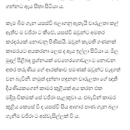
ගන්නට ඇය සිතා සිටියා ය.
කෑම බීම ගැන යසස්වී බලාගනු ඇතැයි චාරුලතා කල්
ඇතිව ම වජිරා ට කීවේ, යසස්වී ඔවුන්ට අමතර
කරදරයක් නොවනු පිණිසයි. ඔවුන් කැමති ගණනක්
කාමරයට අයකරනා ලෙස ද ඇය ඉල්ලා සිටියා ය. මිල
මුදල් පිළිබඳ ප්‍රශ්නයක් වෙහෙරගොඩලා ට නොවන
අතර තරුණිය ගේ ආරක්ෂාව පමණක් ඔවුන්ට වැදගත්
වන බැවිනි. නමුත් දන්නා හඳුනන චාරුලතා ගේ ඥාති
දියණියකගෙන් කාමර කුළියක් අය කරන එක
මදිපුංචිකමක් සේ වජිරා සැලකුවා ය. එබැවින් කාමර
කුළිය කෙසේ වී ද යසස්වී සිය ආහාර පාණ ගැන බලා
ගැනීම වජිරා ට අස්වැසිල්ලක් වී ය.