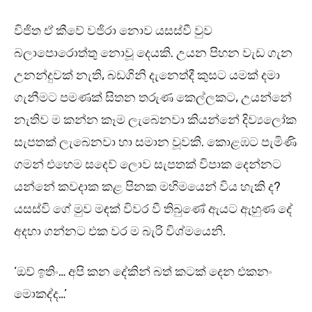
විජිත ඒ කීවේ වජිරා නොව යසස්වී වුව
බලාපොරොත්තු නොවූ දෙයකි. උයන පිහන වැඩ ගැන
උනන්දුවක් නැති, බඩගිනි දැනෙත්දී කුසට යමක් දමා
ගැනීමට පමණක් සිතන තරුණ කෙල්ලකට, උයන්නේ
නැතිව ම කන්න කෑම ලැබෙනවා කියන්නේ දිව්‍යලෝක
සැපතක් ලැබෙනවා හා සමාන වූවකි. කොළඹට පැමිණි
ගමන් එහෙම සදෙව් ලොව සැපතක් විපාක දෙන්නට
යන්නේ කවදාක කළ පිනක මහිමයෙන් විය හැකි ද?
යසස්වි ගේ මුව මඳක් විවර වී තිබුණේ ඇයට ඇහුණ දේ
අදහා ගන්නට එක වර ම බැරි විශ්මයෙනි.
‘ඔව් ඉතිං… අපි කන දේකින් බත් කටක් දෙන එකනං
මොකද්ද…’