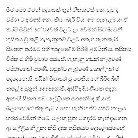
මීට පෙර එවන් අදහසක් තුන් හිතකවත් නොවූව ද
වජිරා ට ද එසේ නො කියා බැරි විය. මේ ගෑනු ළමයා ඒ
තරම් ඔවුන් ගේ හදවත් වලට ලං වෙමින් සිටි බැවිනි.
තුසිතය වූ කලී ගැහැනුකම් වලට අකැප තැනකැයි
සිතෙන තරමට එහි ඉපදුණේ ම පිරිමි ළමයින් ය. තුසිතය
විජිත ට හිමි වූවාට පස්සේ, ගැහැනු හඬක් නැගුණේ
වජිරාගෙන් පමණි. ඔවුන්ට ලැබුණේ කොල්ලන් ම
දෙදෙනෙකි. එයින් විවාපත් වූ චේතිය ගේ බිරිඳ බිහි
කළේ ද පුතුන් දෙදෙනෙකි. අස්විද දියණියක දෙනු
ඇතැයි සිතනු තබා ලේලියක ගෙනේවිද කියාත්
බලාපොරොත්තු තැබිය නො හැකි තත්වයකට කාලය
හරස් වෙමින් තිබේ. ලොකු පුතා ගෙදරට කැන්දාගෙන
ආ ලේලිය නිලූකා කිසි දාක තුසිතයට දොළොස්මහේ