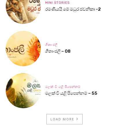
MINI STORIES
රමණීයයි මේ මධුර ජවනිකා -2
ගීතාංජලී
ගීතාංජලී – 08
මලක් වී යළි පිපෙන්නම්
මලක් වී යළි පිපෙන්නම් – 55
LOAD MORE