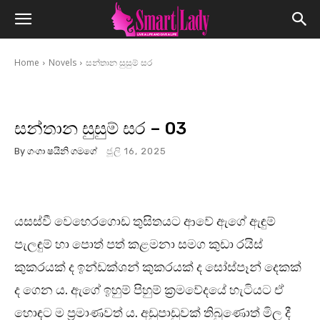
Home
Novels
සන්තාන සුසුම් සර
සන්තාන සුසුම් සර – 03
By
ගංගා ෂයිනි ගමගේ
ජූලි 16, 2025
යසස්වී වෙහෙරගොඩ තුසිතයට ආවේ ඇගේ ඇඳුම්
පැලඳුම් හා පොත් පත් කළමනා සමග කුඩා රයිස්
කුකරයක් ද ඉන්ඩක්ශන් කුකරයක් ද සෝස්පෑන් දෙකක්
ද ගෙන ය. ඇගේ ඉහුම් පිහුම් ක්‍රමවේදයේ හැටියට ඒ
හොඳට ම ප්‍රමාණවත් ය. අඩුපාඩුවක් තිබුණොත් මිල දී