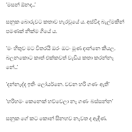
‘මසන් ඕනද…’
සනුක බොරුවට කතාව හැරවූයේ ය. අස්විද බැල්මකින්
පමණක් නික්ම ගියේ ය.
‘මං හිතුව මට විතරයි ඔරං ඔටං මූණ දාන්නෙ කියල.
බලනකොට කාත් එක්කවත් වැඩිය කතා කරන්නෑ
නේ…’
‘දන්නැද්ද ඉතිං ලෝයර්නෙ. වචන හරි ගණං ඇති’
‘හරිහමං කෙනෙක් හව්වෙලා නෑ ගණං බස්සන්න’
සනුක ගේ කට කොන් සිනහව නැවත ද ඇඳිණ.