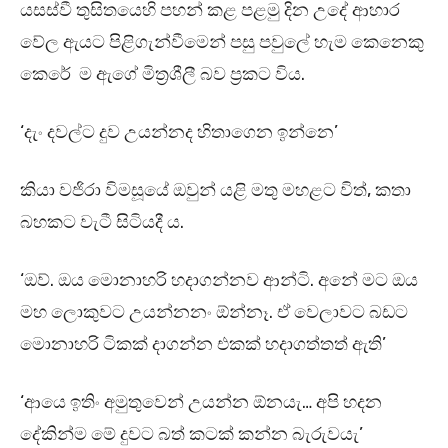
යසස්වී තුසිතයෙහි පහන් කළ පළමු දින උදේ ආහාර
වේල ඇයට පිළිගැන්වීමෙන් පසු පවුලේ හැම කෙනෙකු
කෙරේ ම ඇගේ මිත්‍රශීලී බව ප්‍රකට විය.
‘දැං දවල්ට දුව උයන්නද හිතාගෙන ඉන්නෙ’
කියා වජිරා විමසූයේ ඔවුන් යළි මතු මහළට විත්, කතා
බහකට වැටී සිටියදී ය.
‘ඔව්. ඔය මොනාහරි හදාගන්නව ආන්ටි. අනේ මට ඔය
මහ ලොකුවට උයන්නනං ඕන්නෑ. ඒ වෙලාවට බඩට
මොනාහරි ටිකක් දාගන්න එකක් හදාගත්තත් ඇති’
‘ආයෙ ඉතිං අමුතුවෙන් උයන්න ඕනයැ… අපි හදන
දේකින්ම මේ දුවට බත් කටක් කන්න බැරුවයැ’