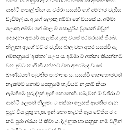
වාගේ ය. නමුත් ඇය වජිරාටත් විජිතටත් අමතන්නේ
ආන්ටි අංකල් කියා ය. වජිරා යසස්වි ගේ අම්මාට වැඩිය
වැඩිමල් ය. ඇගේ ලොකු අම්මා ගේ වයසේ ය. අම්මා
ලොකු අම්මා ගේ බාල ම සොයුරිය වූයෙන් ඔවුන්
දෙදෙනා අතරේ සැලකිය යුතු වයස් පරතරයක් තිබේ.
නිලූකා ඇගේ මව් ට වැඩිය බාල වන අතර යසස්වී ඈ
අමතනුයේ ‘අක්කා’ ලෙස ය. අම්මා ට අක්කා කියන්නට
වන දුවට නංගී කියන්නට වන අතරමැද වයස්
ඛාණ්ඩයන් පැවතීම සාමාන්‍ය ය. යසස්වී කොහොමටත්
නෑකමට නොව පෙනුමේ හැටියට නෑකම් කියා
ඇමතීමේ පුරුද්දක් ඇති කෙනෙකි. එබැවින් ඕ වජිරා ට
ආන්ටී ලෙසත් නිලූකා ට අක්කා ලෙසත් ඇමතීම ගැන
පුදුම විය යුතු නැත. ඉන් නො නැවතී ඇය චේතිය ට ද
කට පුරා අයියා යි කීවා ය. දිල්නුක හා සනුක නම් වලින්