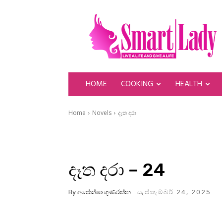
SmartLady
HOME
COOKING
HEALTH
Home
Novels
දෑත දරා
දෑත දරා – 24
By
අපේක්ෂා ගුණරත්න
සැප්තැම්බර් 24, 2025