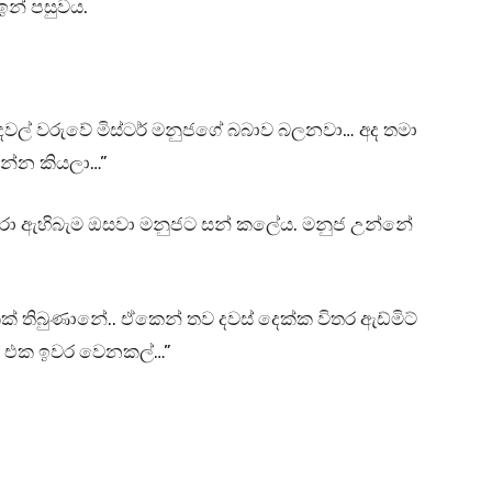
න් පසුවය.
වල් වරුවේ මිස්ටර් මනුජගේ බබාව බලනවා… අද තමා
ියන්න කියලා…”
තුරා ඇහිබැම ඔසවා මනුජට සන් කලේය. මනුජ උන්නේ
කක් තිබුණානේ.. ඒකෙන් තව දවස් දෙක්ක විතර ඇඩ්මිට්
් එක ඉවර වෙනකල්…”