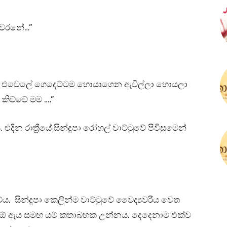
 ඉවරනේ…”
ඉතින් එවෙලේ ගෙදෙට්ටම හොයාගෙන ඇවිල්ලා හොයලා
කිව්වේ මම ….”
දින රාත්‍රීයේ සින්දූපා රෝහල් වාට්ටුවේ පිවිසුමෙන්
. සින්දූපා කෙලින්ම වාට්ටුවේ වෛද්‍යවරිය වෙත
ුව ඕ ඇය සමඟ යම් කතාබහක උන්නය. දෙදෙනාම එක්ව