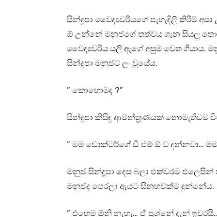
සින්දූපා වෛද්‍යවරියගේ පැහැදිළි කිරීම් 
ඕ උන්නේ මනුජගේ තත්වය ගැන සියලු තොරත
වෛද්‍යවරිය යලි ඇගේ අසුම වෙත ගියාය. මන
සින්දූපා මනුජට ලං වූයේය.
” කොහොමද ?”
සින්දූපා කිසිඳු ආමන්ත්‍රණයක් නොමැතිවම 
” මම ඩොක්ටර්ගේ ඩී එම් ඕ ව දන්නවා… මම
මනුජ සින්දූපා දෙස බලා එක්වරම එලෙසින් 
මනුජද පෙරලා ඇයට සිනහවක්ම දුන්නේය.
” එහෙම ඕනි නැහැ… ඒ ප්‍රශ්නේ දැන් ඉවර