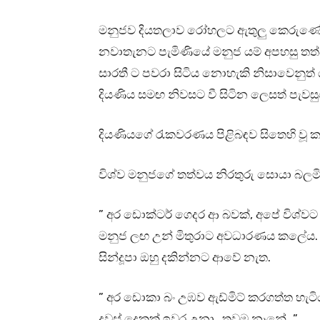
මනුජව දියතලාව රෝහලට ඇතුලු කෙරුණේය.
නවාතැනට පැමිණියේ මනුජ යම් අපහසු තත්ව
සාරතී ට පවරා සිටිය නොහැකි නිසාවෙනු
දියණිය සමඟ නිවසට වී සිටින ලෙසත් පැව
දියණියගේ රැකවරණය පිළිබඳව සිතෙහි වූ ක
විශ්ව මනුජගේ තත්වය නිරතුරු සොයා බලම
” අර ඩොක්ටර් ගෙදර ආ බවක්, අපේ විශ්වට
මනුජ ලඟ උන් මිතුරාට අවධාරණය කලේය. 
සින්දූපා ඔහු දකින්නට ආවේ නැත.
” අර ඩොකා බං උඹව ඇඩ්මිට් කරගත්ත හැට
දවස් දෙකක් ඉවර උනා…තවම නෑනේ…”