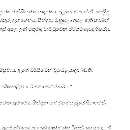
අසා උන්නේ කිසිවක් නොදන්නා ලෙසය. එහෙත් ඒ වෙද්දීද
ුරු දැනගෙනය. සින්දූපා මනුජලා අසල තනි කරමින්
ුජ අසල උන් මිතුරාද වාට්ටුවෙන් පිටතට ඇවිද ගියේය.
විමසුවාය. ඇගේ විමසීමෙන් වූයේ ළයාදර බවකි.
 පර්සනලි එයාට කතා කරන්නම් ….”
පවසා දැම්මේය. සින්දූපා ගේ මුව මත වූයේ සිනහවකි.
යි… අපේ සර් කොහොමත් මාත් එක්ක ටිකක් හොඳ නෑ… ඒ