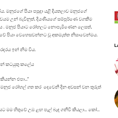
 මනුජගේ පියා පසුදා යළි දියතලාව මනුජගේ
යම උන් බැවිනුත්, දියණියගේ සම්පුර්ණෙ වගකීම
ත් ය . මනුජ පියාට රෝහලට නොපැමිණෙන ලෙසත්,
සුවේ පියා වෙහෙසවන්නට වූ අකමැත්ත නිසාවෙන්මය.
L
රදරය ඉන් නිම විය.
ින් කටයුතු කලේය
 කියන්න එපා…”
මනුජ රෝහල් ගත කර දෙවෙනි දින අවසන් වන තුරුත්
ියට මම හිතුවේ උඹ ළඟ පැල් බැඳ ගනීවි කියලා… කෝ…