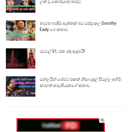
ලක් වූ කොරියානු තරුව
නැවත ඉපදීම ඇත්තක් බව ඔප්පු කල Dorothy
Eady ගෙ කතාව
රටවල් 51, එක රතු ඇඳුමයි!
ඔන්ලයින් පේමට් එකක් නිසා මුදල් සියල්ල අහිමි
කරගත් තරුණියකගේ කතාව