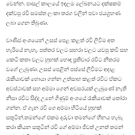
වෙන්න. පාසල් කාලයේ ඉඳලම ලේඛනයට දක්ෂකම්
දක්වපු රවී සමස්ත ලංකා තරග වලින් පවා ජයග්‍රහණ
ලබා ගෙන තිබුණා.
වාණිජ අංශයෙන් උසස් පෙළ කළත් රවි ලිවීම අත
හැරියේ නැහැ. පත්තර වලට සඟරා වලට යවපු කවි සහ
කෙටි කතා වලට හුඟක් හොඳ ප්‍රතිචාර රවීට නිතරම
වගේ ලැබුණා. උසස් පෙළින් පස්සේ ලිවීමට අදාළ
රැකියාවක් හොයා ගන්න උත්සාහ කළත් රවීට ඒකට
අවස්ථාවක් සහ අම්මා ගෙන් අවසරයක් ලැබුණේ නැති
නිසා රවීට සිද්ද උනේ ගිණුම් අංශයේ රැකියාවක් තෝරා
ගන්න. ඒ ගැන රවී ගෙ අම්මා හිටියේ හුඟක්
සතුටින්.තමන්ගේ එකම දරුවා තමන්ගේ හීනය හැබෑ
කරා කියන සතුටින් රවී ගේ අම්මා ජීවත් උනත් තමන්