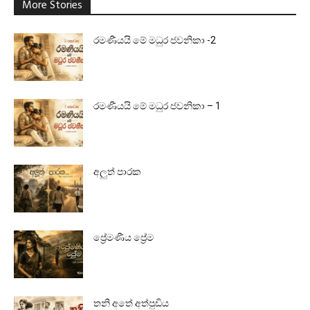
More Stories
රමණීයයි මේ මධුර ජවනිකා -2
රමණීයයි මේ මධුර ජවනිකා – 1
අලුත් පාරක
ප්‍රේමණීය ප්‍රේම
තනි අතේ අත්පුඩිය