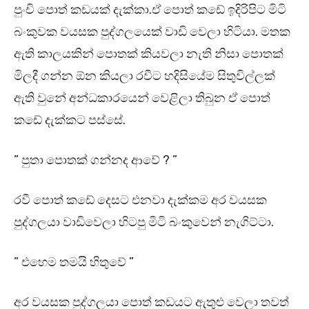
පුංචි පොත් කඩයක් දැක්කා.ඒ පොත් කඩේ ඉදිරිපිට මිටි
බංකුවක වයසක පුද්ගලයෙක් වාඩි වෙලා හිටියා. මතක
ඇති කාලයකින් පොතක් කියවලා නැති නිසා පොතක්
මිලදී ගන්න ඕන කියලා රවීට හදිසියේම සිතුවිල්ලක්
ඇති වුනේ අන්ධකාරයෙන් වෙළිලා තිබුන ඒ පොත්
කඩේ දැක්කට පස්සේ.
” පුතා පොතක් ගන්නද ආවේ ? ”
රවී පොත් කඩේ දෙසට එනවා දැක්කම අර වයසක
පුද්ගලයා වාඩිවෙලා හිටපු මිටි බංකුවෙන් නැගිට්ටා.
” එහෙම තමයි හිතුවේ ”
අර වයසක පුද්ගලයා පොත් කඩයට ඇතුළු වෙලා තවත්