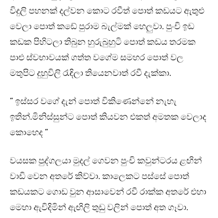
විදුලි පහනක් දල්වන කොට රවීත් පොත් කඩයට ඇතුළු
වෙලා පොත් කඩේ පුරාම බැල්මක් හෙලුවා. පුංචි ඉඩ
කඩක පිහිටලා තිබුන හුරුබුහුටි පොත් කඩය තරමක
පාළු ස්වභාවයක් ගත්ත වගේම සමහර පොත් වල
මතුපිට දුහුවිලි රැඳිලා තියෙනවාත් රවී දැක්කා.
” ඉස්සර වගේ දැන් පොත් විකිණෙන්නේ නැහැ
ඉතින්.මිනිස්සුන්ට පොත් කියවන එකත් අමතක වෙලාද
කොහෙද ”
වයසක පුද්ගලයා මුදල් ගෙවන පුංචි කවුන්ටරය ළඟින්
වාඩි වෙන අතරේ කිව්වා. කාලෙකට පස්සේ පොත්
කඩයකට ගොඩ වුන ආසාවෙන් රවී රාක්ක අතරේ එහා
මෙහා ඇවිදිමින් ඇඟිලි තුඩු වලින් පොත් අත ගෑවා.