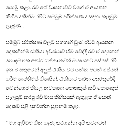
යොමු කළා. රවී ගේ වාසනාවට වගේ ඒ ආයතන
කිහිපයකින්ම රවීට සම්මුඛ පරීක්ෂණය සඳහා කැඳවුම්
ලැබුණා.
සම්මුඛ පරීක්ෂණ වලට සහභාගි වුණ රවිට ආයතන
දෙකකින්ම රැකියා අවස්ථාව හිමි වෙද්දී රවී ඒ දෙකෙන්
හොඳම එක තෝර ගත්තා.තවත් මාසයකට පස්සේ රවී
ඉතාම සතුටෙන් අලුත් රැකියාවට යන්න පටන් ගත්තේ
හරිම තෘප්තිමත් හිතකින්. රැකියාව කරන අතරතුරේදී
තමන්ගෙම කියල නවකතාා පොතකුත් කවි පොතකුත්
සැලසුම් කරපු රවී මාස කිහිපයක් ඇතුළත ඒ පොත්
දෙකම එළි දක්වන්න සූදානම් කළා.
” මග ඇරිච්ච හීන හැබෑ කරගන්න අපි කවදාවත්