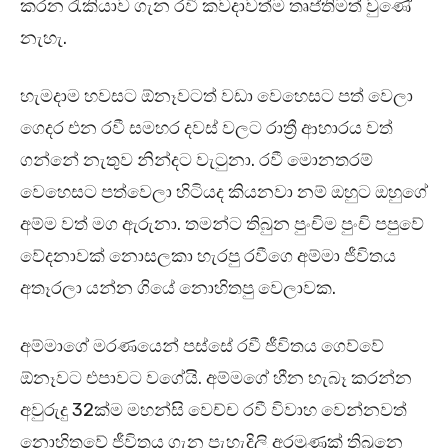
කරන රැකියාව ගැන රවී කවදාවත්ම තෘප්තිමත් වුණේ
නැහැ.
හැමදාම හවසට ඕනෑවටත් වඩා වෙහෙසට පත් වෙලා
ගෙදර එන රවී සමහර දවස් වලට රාත්‍රී ආහාරය වත්
ගන්නේ නැතුව නින්දට වැටුනා. රවී මොනතරම්
වෙහෙසට පත්වෙලා හිටියද කියනවා නම් ඔහුට ඔහුගේ
අම්ම වත් මග ඇරුනා. තමන්ට තිබුන පුංචිම පුංචි පපුවේ
වේදනාවක් නොසලකා හැරපු රවීගෙ අම්මා ජීවිතය
අතෑරලා යන්න ගියේ නොහිතපු වෙලාවක.
අම්මාගේ මරණයෙන් පස්සේ රවී ජීවිතය ගෙව්වේ
ඕනෑවට එපාවට වගේයි. අම්මගේ හීන හැබෑ කරන්න
අවුරුදු 32ක්ම මහන්සි වෙච්ච රවී විවාහ වෙන්නවත්
නොහිතුවේ ජීවිතය ගැන පැහැදිලි අරමුණක් තිබුනෙ