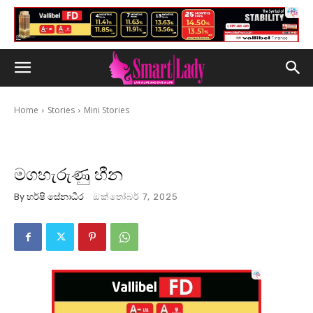
Home
Stories
Mini Stories
මගහැරුණු හීන
By
හර්ෂි සේනාධීර
ඔක්තෝබර් 7, 2025