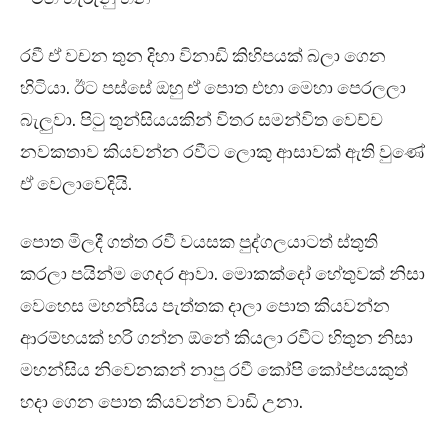
රවී ඒ වචන තුන දිහා විනාඩි කිහිපයක් බලා ගෙන
හිටියා. ඊට පස්සේ ඔහු ඒ පොත එහා මෙහා පෙරලලා
බැලුවා. පිටු තුන්සියයකින් විතර සමන්විත වෙච්ච
නවකතාව කියවන්න රවීට ලොකු ආසාවක් ඇති වුණේ
ඒ වෙලාවෙදියි.
පොත මිලදී ගත්ත රවී වයසක පුද්ගලයාටත් ස්තුති
කරලා පයින්ම ගෙදර ආවා. මොකක්දෝ හේතුවක් නිසා
වෙහෙස මහන්සිය පැත්තක දාලා පොත කියවන්න
ආරම්භයක් හරි ගන්න ඕනේ කියලා රවීට හිතුන නිසා
මහන්සිය නිවෙනකන් නාපු රවී කෝපි කෝප්පයකුත්
හදා ගෙන පොත කියවන්න වාඩි උනා.