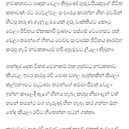
නවකතාවට පාදක වෙලා තිබුණේ ගුරුවරියකුගේ ජීවිත
කතාවක්. රට රටවල්වල සංචාරය කරන්න හීන මවමින්
හිටපු තරුණ ගෑනු ළමයෙක් ගුරු වෘත්තියට කොටු
වෙලා ජීවිතය ඒකාකාරී වුණාට පස්සේ වෙහෙසට පත්
වෙලා තමන්ගේ හීනය වෙච්ච සංචාරක ජීවිතය ආරම්භ
කරපු හැටි නවකතාවේ හරි අපූරුවට ලියලා තිබුනා.
පාන්දර දෙක විතර වෙනකම් එක හුස්මට නවකතාව
කියවල ඉවර කරපු රවී පොත වහල පැත්තකින් තියලා
කල්පනාවට වැටුණා. තමන්ගේ අම්මා ජීවත් වෙලා
ඉන්න කාලෙදි ඇගේ හීනය හැබෑ කරපු නිසා දැන් වත්
තමන් තමන්ට මග හැරුණු හීන හැබෑ කර ගන්න ඕන
නේද කියලා රවීට හිතෙන්න පටන් ගත්තා.