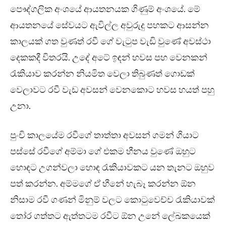
පෞද්ගලික අංශයේ ආයතනයක ගිණුම් අංශයේ. මේ
ආයතනයේ සේවයට ඇවිල්ල අවුරුදු පහකට ආසන්න
කාලයක් ගත වුණත් රවී ගේ වැටුප වැඩි වුණේ අවස්ථා
දෙකකදී විතරයි. උදේ අටේ ඉඳන් හවස පහ වෙනකන්
රැකියාව කරන්න නියමිත වෙලා තිබුණත් ගොඩක්
වෙලාවට රවී වැඩ අවසන් වෙනකොට හවස හයත් පහු
උනා.
පුංචි කාලයේම රවීගේ තාත්තා අවසන් ගමන් ගියාට
පස්සේ රවීගේ අම්මා ගේ එකම හීනය වුණේ ඔහුට
හොඳට උගන්වලා හොඳ රැකියාවකට යන තැනට ඔහුව
පත් කරන්න. අම්මගේ ඒ හීනේ හැබෑ කරන්න ඕන
නිසාම රවී ගණන් මිනුම් වලට කොටුවෙච්ච රැකියාවක්
තෝර ගත්තට ඇත්තටම රවීට ඕන උනේ ලේඛකයෙක්