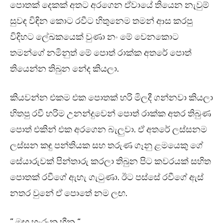
පොතක් දෙකක් අතට අරගෙන ඒවායේ තියෙන නැවුම්
සුවඳ විඳින කොට රවීට හිතුනෙම තමන් ආස කරපු
විදිහට ලේඛකයෙක් වුණා නං මේ වෙනකොට
තමන්ගේ නමිනුත් මේ පොත් රාක්ක අතරේ පොත්
තියෙන්න තිබුන නේද කියලා.
කියවන්න එකම එක පොතක් හරි මිලදී ගන්නවා කියලා
හිතපු රවී හරිම උනන්දුවෙන් පොත් රාක්ක අතර තිබුණ
පොත් එකින් එක අරගෙන බැලුවා. ඒ අතරේ ලස්සනම
ලස්සන කඳු පන්තියක සහ තරුණ ගෑනු ළමයෙකු ගේ
සේයාරුවක් පින්තාරු කරලා තිබුන පිට කවරයක් සහිත
පොතක් රවීගේ ඇහැ ගැටුණා. ඊට පස්සේ රවීගේ ඇස්
නතර වුනේ ඒ පොතේ නම ලඟ.
” මඟ හැරුනු හීන “