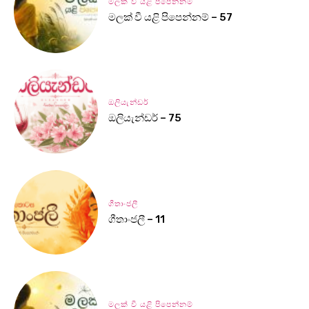
මලක් වී යළි පිපෙන්නම්
මලක් වී යළි පිපෙන්නම් – 57
ඔලියැන්ඩර්
ඔලියැන්ඩර් – 75
ගීතාංජලී
ගීතාංජලී – 11
මලක් වී යළි පිපෙන්නම්