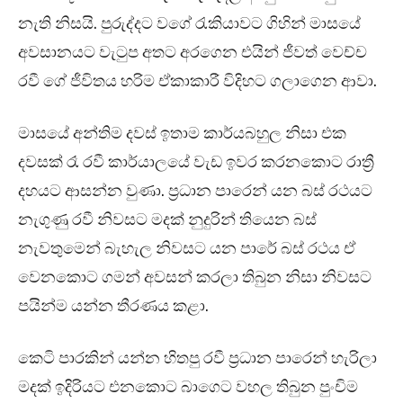
නැති නිසයි. පුරුද්දට වගේ රැකියාවට ගිහින් මාසයේ
අවසානයට වැටුප අතට අරගෙන එයින් ජීවත් වෙච්ච
රවී ගේ ජීවිතය හරිම ඒකාකාරී විදිහට ගලාගෙන ආවා.
මාසයේ අන්තිම දවස් ඉතාම කාර්යබහුල නිසා එක
දවසක් රෑ රවී කාර්යාලයේ වැඩ ඉවර කරනකොට රාත්‍රී
දහයට ආසන්න වුණා. ප්‍රධාන පාරෙන් යන බස් රථයට
නැගුණු රවී නිවසට මදක් නුදුරින් තියෙන බස්
නැවතුමෙන් බැහැල නිවසට යන පාරේ බස් රථය ඒ
වෙනකොට ගමන් අවසන් කරලා තිබුන නිසා නිවසට
පයින්ම යන්න තීරණය කළා.
කෙටි පාරකින් යන්න හිතපු රවී ප්‍රධාන පාරෙන් හැරිලා
මදක් ඉදිරියට එනකොට බාගෙට වහල තිබුන පුංචිම