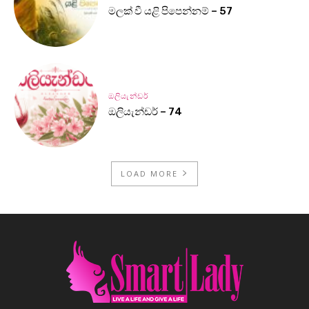
මලක් වී යළි පිපෙන්නම් – 57
ඔලියැන්ඩර්
ඔලියැන්ඩර් – 74
LOAD MORE