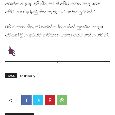
පරක්කු නැහැ. අපි හිතුවොත් අපිට ඕනම වෙලාවක
අපිට මග හැරුණු හීන හැබෑ කරගන්න පුළුවන් ”
රවී එහෙම හිතුවේ තමන්ගේම නමින් මුද්‍රණය වෙලා
අවසන් වුන අළුත්ම නවකතා පොත අතට ගන්න ගමන්.
TAGS
short story