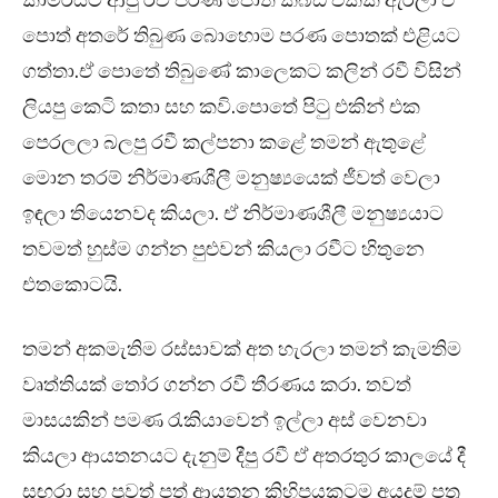
කාමරයට ආපු රවී පරණ පොත් කබඩ් එකක් ඇරලා ඒ
පොත් අතරේ තිබුණ බොහොම පරණ පොතක් එළියට
ගත්තා.ඒ පොතේ තිබුණේ කාලෙකට කලින් රවී විසින්
ලියපු කෙටි කතා සහ කවි.පොතේ පිටු එකින් එක
පෙරලලා බලපු රවී කල්පනා කළේ තමන් ඇතුළේ
මොන තරම් නිර්මාණශීලී මනුෂ්‍යයෙක් ජීවත් වෙලා
ඉඳලා තියෙනවද කියලා. ඒ නිර්මාණශීලී මනුෂ්‍යයාට
තවමත් හුස්ම ගන්න පුළුවන් කියලා රවීට හිතුනෙ
එතකොටයි.
තමන් අකමැතිම රස්සාවක් අත හැරලා තමන් කැමතිම
වෘත්තියක් තෝර ගන්න රවී තීරණය කරා. තවත්
මාසයකින් පමණ රැකියාවෙන් ඉල්ලා අස් වෙනවා
කියලා ආයතනයට දැනුම් දීපු රවී ඒ අතරතුර කාලයේ දී
සඟරා සහ පුවත් පත් ආයතන කිහිපයකටම අයදුම් පත්‍ර