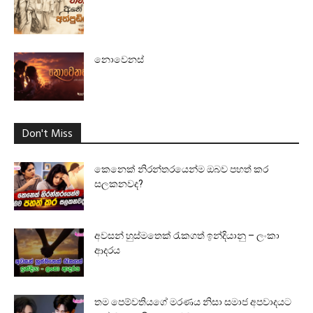
නොවෙනස්
Don't Miss
කෙනෙක් නිරන්තරයෙන්ම ඔබව පහත් කර
සලකනවද?
අවසන් හුස්මතෙක් රැකගත් ඉන්දියානු – ලංකා
ආදරය
තම පෙම්වතියගේ මරණය නිසා සමාජ අපවාදයට