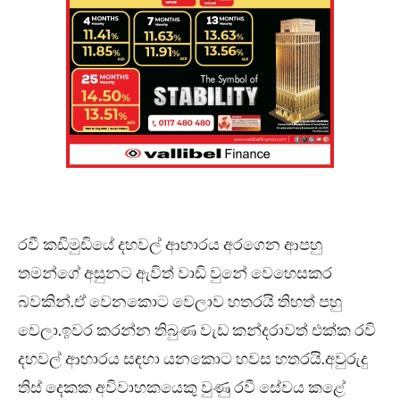
රවී කඩිමුඩියේ දහවල් ආහාරය අරගෙන ආපහු
තමන්ගේ අසුනට ඇවිත් වාඩි වුනේ වෙහෙසකර
බවකින්.ඒ වෙනකොට වෙලාව හතරයි තිහත් පහු
වෙලා.ඉවර කරන්න තිබුණ වැඩ කන්දරාවත් එක්ක රවි
දහවල් ආහාරය සඳහා යනකොට හවස හතරයි.අවුරුදු
තිස් දෙකක අවිවාහකයෙකු වුණු රවී සේවය කළේ