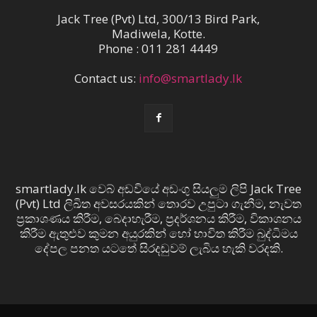
Jack Tree (Pvt) Ltd, 300/13 Bird Park,
Madiwela, Kotte.
Phone : 011 281 4449
Contact us:
info@smartlady.lk
smartlady.lk වෙබ් අඩවියේ අඩංගු සියලුම ලිපි Jack Tree
(Pvt) Ltd ලිඛිත අවසරයකින් තොරව උපුටා ගැනීම, නැවත
ප්‍රකාශණය කිරීම, බෙදාහැරීම, ප්‍රදර්ශනය කිරීම, විකාශනය
කිරීම ඇතුළුව කුමන අයුරකින් හෝ භාවිත කිරීම බුද්ධිමය
දේපල පනත යටතේ සිරදඬුවම් ලැබිය හැකි වරදකි.