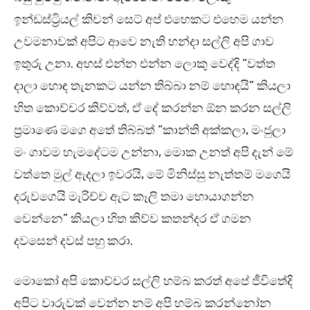
ඉන්ඩස්ට්‍රියල් කිචන් සෙට් අප් එහෙකට එහෙම යන්න
උවමනාවක් අපිට ආවෙ නැති හන්දා සල්ලි අපි ගාව
ඉතුරු උනා. අහස් එන්න එන්න ලොකු වෙද්දි “වත්ත
දාලා හොඳ තැනකට යන්න තිබ්බා නම් හොඳයි” කියලා
හිත කොච්චර කිව්වත්, ඒ දේ කරන්න ඕන කරන සල්ලි
ප්‍රමාණෙ මගෙ අතේ තිබ්බත් “කාන්ති අක්කලා, මංජුලා
මං ගාවම හැමදේටම උන්නා, මොක උනත් අපි දැන් මේ
වත්තෙ මුල් ඇදලා ඉවරයි, මේ මිනිස්සු නැත්තම් මගෙයි
දරුවගෙයි මැරිච්ච ඇට කෑලි තමා හොයාගන්න
වෙන්නෙ” කියලා හිත කිව්ව කතන්දර ඒ ගමන
දවසෙන් දවස් පහු කරා.
මොකෝ අපි කොච්චර සල්ලි හම්බ කරත් අපේ ජීවිතේදි
අපිට වාරුවක් වෙන්න නම් අපි හම්බ කරන්නෝන