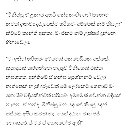
“මිනිස්සු ඒ උනාට අහවි නේද නංගිගෙන් ඔහොම
නමක් දානවද දරුවෙක්ට හරිහමං අම්මෙක් නම් කියලා”
කිව්වේ කාන්ති අක්කා. මං ඒකට නම් උත්තර දුන්නෙ
හිනාවෙලා.
“මං ඉතින් හරිහමං අම්මෙක් නෙවෙයිනෙ අක්කේ.
කසාදයක් කරගන්නෙ නැතුව මිනිහෙක් එක්ක
නිදාගත්ත, අන්තිමේ ඒ හන්දා ප්‍රෙග්නන්ට් වෙලා
තාත්තෙක් නැති දරුවෙක් මේ ලෝකෙට ගෙනාව මං
කොයිම විදියකින්වත් හරිහමං අම්මෙක් වෙන්න විදියක්
නෑනෙ. ඒ හන්දා මිනිස්සු ඕන දෙයක් කියපු දෙන්
අක්කෙ අපිට කමක් නෑ. මගේ දරුවා මාව ජජ්
නොකරොත් මට ඒ හොඳටෝම ඇති”