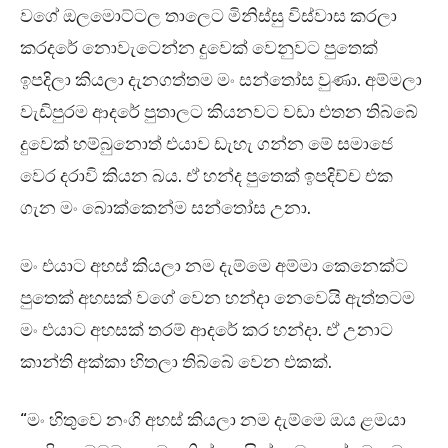
වගේ ඔලමොට්ටල තාලෙට මිනිස්සු විස්වාස කරලා
කරදරේ නොවැටෙන්න දුවෙක් වෙනුවට පුතෙක්
ඉපදිලා කියලා දැනගත්තම මං සන්තෝස වුණා. අම්මලා
වැඩිපුරම ආදරේ පුතාලට කියනවට වඩා එතන තිබ්බේ
දුවෙක් හම්බුනොත් එයාව ඩැහැ ගන්න මේ සමාජෙ
වෙර දරාවි කියන බය. ඒ හන්ද පුතෙක් ඉපදිච්ච එක
ගැන මං බොක්කෙන්ම සන්තෝස උනා.
මං එයාට අහස් කියලා නම දැම්මෙ අම්මා කෙනෙක්ට
පුතෙක් අහසක් වගේ වෙන හන්දා නෙවෙයි ඇත්තටම
මං එයාට අහසක් තරම් ආදරේ කර හන්දා. ඒ උනාට
කාන්ති අක්කා හිතලා තිබ්බේ වෙන එකක්.
“මං හිතුවෙ නංගි අහස් කියලා නම දැම්මෙ ඔය ළමයා