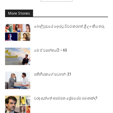
More Stories
බොලිවුඩයේ දොරටු විවර කරගත් ශ්‍රී ලාංකීය තරු
මේ ඒ වසන්තයයි – 65
පතිනියකගේ සටහන්- 21
වරද ඇත්තේ අසම්මත ප්‍රේමයේම පමණක්ද?