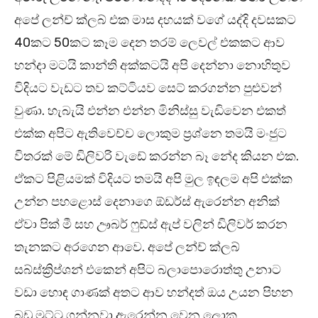
අපේ ලන්ච් ක්ලබ් එක මාස දහයක් වගේ යද්දි දවසකට
40කට 50කට කෑම දෙන තරම් ලෙවල් එකකට ආව
හන්දා මටයි කාන්ති අක්කටයි අපි දෙන්නා නොහිතුව
විදියට වැඩට තව කට්ටියව සෙට් කරගන්න පුළුවන්
වුණා. හැබැයි එන්න එන්න මිනිස්සු වැඩිවෙන එකත්
එක්ක අපිට ඇතිවෙච්ච ලොකුම ප්‍රශ්නෙ තමයි මංජුට
විතරක් මේ ඩිලිවරි වැඩේ කරන්න බෑ නේද කියන එක.
ඒකට පිළියමක් විදියට තමයි අපි මුල ඉඳලම අපි එක්ක
උන්න පහළොස් දෙනාගෙ ඕඩර්ස් ඇරෙන්න අනික්
ඒවා පික් මී සහ ඌබර් ෆුඩ්ස් ඇප් වලින් ඩිලිවර් කරන
තැනකට අරගෙන ආවෙ. අපේ ලන්ච් ක්ලබ්
සබ්ස්ක්‍රිප්ශන් එකෙන් අපිට බලාපොරොත්තු උනාට
වඩා හොඳ ගාණක් අතට ආව හන්දත් ඔය උයන පිහන
බඩු මුට්ටු ගන්නවා ඇරෙන්න වෙන ලොකු