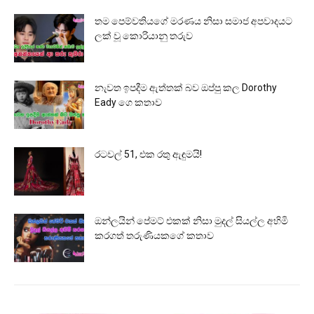
තම පෙම්වතියගේ මරණය නිසා සමාජ අපවාදයට
ලක් වූ කොරියානු තරුව
නැවත ඉපදීම ඇත්තක් බව ඔප්පු කල Dorothy
Eady ගෙ කතාව
රටවල් 51, එක රතු ඇඳුමයි!
ඔන්ලයින් පේමට් එකක් නිසා මුදල් සියල්ල අහිමි
කරගත් තරුණියකගේ කතාව