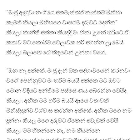
“මංජු ඇහුවා නංගිගෙ අකමැත්තක් නැත්තම් මිනිහා
කැමති කියලා මිනිහගෙ වාසගම දරුවට දෙන්න”
කියලා කාන්ති අක්කා කියද්දි මං හිනා උනේ හරියට ඒ
කතාව මට කොයිම වෙලාවක හරි අහන්න ලැබෙයි
කියලා බලාපොරොත්තුවෙන් උන්නා වගේ.
“ඕන නෑ අක්කේ. මංජු දැන් ඕක සද්භාවයෙන් කරනවා
වගේ පෙන්නුවට මං හරිම බයයි අක්කෙ මට ඕවට
මොන විදියට අන්තිමේ පස්සෙ ණය බේරන්න වෙයිද
කියලා. අනික මම හරිම බයයි ආයෙ වතාවක්
මිනිස්සුන්ව විශ්වාස කරන්න අක්කේ. අනික මගෙ නම
දුන්නා කියල මගෙ දරුවට ඒකෙන් අවැඩක් වෙයි
කියලා මම හිතන්නෙ නෑ. නම කියන්නෙ