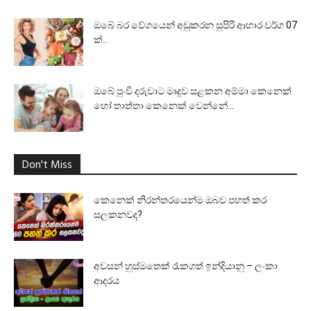
ඔබේ බර වේගයෙන් අඩුකරන සුපිරි ආහාර වර්ග 07
ක්..
ඔබේ පුංචි දරුවාට මෘදුව සළකන අම්මා කෙනෙක්
හෝ තාත්තා කෙනෙක් වෙන්නේ...
Don't Miss
කෙනෙක් නිරන්තරයෙන්ම ඔබව පහත් කර
සලකනවද?
අවසන් හුස්මතෙක් රැකගත් ඉන්දියානු – ලංකා
ආදරය