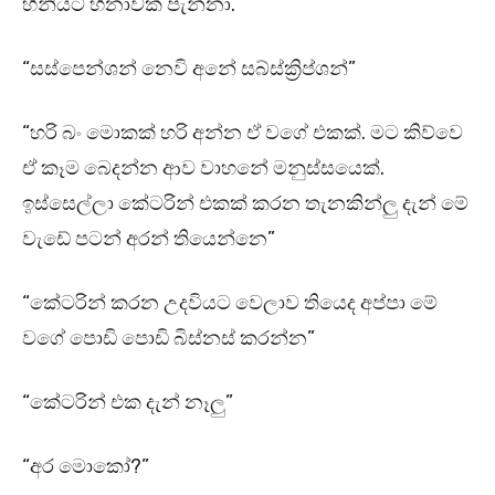
හීනියට හිනාවක් පැන්නා.
“සස්පෙන්ශන් නෙවි අනේ සබ්ස්ක්‍රිප්ශන්”
“හරි බං මොකක් හරි අන්න ඒ වගේ එකක්. මට කිව්වෙ
ඒ කෑම බෙදන්න ආව වාහනේ මනුස්සයෙක්.
ඉස්සෙල්ලා කේටරින් එකක් කරන තැනකින්ලු දැන් මේ
වැඩේ පටන් අරන් තියෙන්නෙ”
“කේටරින් කරන උදවියට වෙලාව තියෙද අප්පා මේ
වගේ පොඩි පොඩි බිස්නස් කරන්න”
“කේටරින් එක දැන් නෑලු”
“අර මොකෝ?”