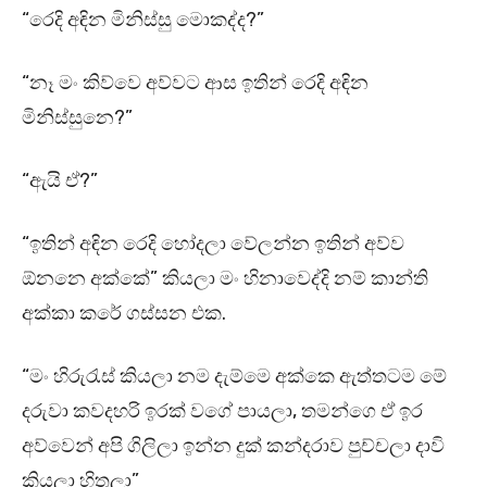
“රෙදි අඳින මිනිස්සු මොකද්ද?”
“නෑ මං කිව්වෙ අව්වට ආස ඉතින් රෙදි අඳින
මිනිස්සුනෙ?”
“ඇයි ඒ?”
“ඉතින් අඳින රෙදි හෝදලා වේලන්න ඉතින් අව්ව
ඕනනෙ අක්කේ” කියලා මං හිනාවෙද්දි නම් කාන්ති
අක්කා කරේ ගස්සන එක.
“මං හිරුරැස් කියලා නම දැම්මෙ අක්කෙ ඇත්තටම මේ
දරුවා කවදහරි ඉරක් වගේ පායලා, තමන්ගෙ ඒ ඉර
අව්වෙන් අපි ගිලිලා ඉන්න දුක් කන්දරාව පුච්චලා දාවි
කියලා හිතලා”