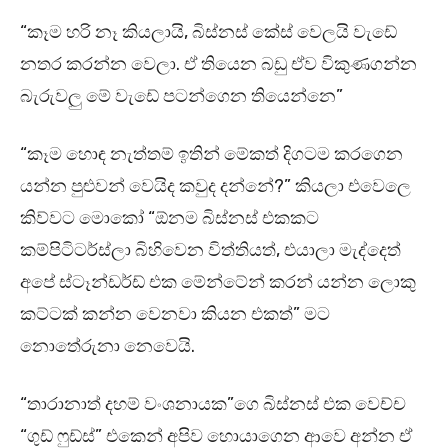
“කෑම හරි නෑ කියලායි, බිස්නස් කේස් වෙලයි වැඩේ
නතර කරන්න වෙලා. ඒ තියෙන බඩු ඒව විකුණගන්න
බැරුවලු මේ වැඩේ පටන්ගෙන තියෙන්නෙ”
“කෑම හොඳ නැත්තම් ඉතින් මේකත් දිගටම කරගෙන
යන්න පුළුවන් වෙයිද කවුද දන්නේ?” කියලා එවෙලෙ
කිව්වට මොකෝ “ඕනම බිස්නස් එකකට
කම්පිටිටර්ස්ලා බිහිවෙන විත්තියත්, එයාලා මැද්දෙත්
අපේ ස්ටෑන්ඩර්ඩ් එක මේන්ටේන් කරන් යන්න ලොකු
කට්ටක් කන්න වෙනවා කියන එකත්” මට
නොතේරුනා නෙවෙයි.
“තාරානාත් දහම් වංශනායක”ගෙ බිස්නස් එක වෙච්ච
“ගුඩ් ෆුඩ්ස්” එකෙන් අපිව හොයාගෙන ආවෙ අන්න ඒ