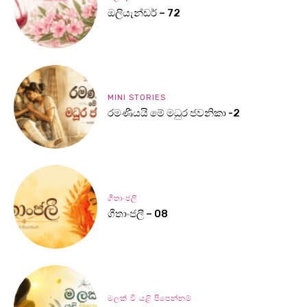
ඔලියැන්ඩර් – 72
MINI STORIES
රමණීයයි මේ මධුර ජවනිකා -2
ගීතාංජලී
ගීතාංජලී – 08
මලක් වී යළි පිපෙන්නම්