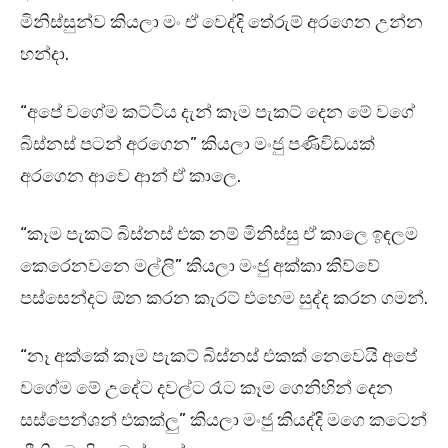
මිනිස්සුන්ව කියලා මං ඒ වෙද්දි තේරුම් අරගෙන උන්න
හන්දා.
“අපේ වගේම කට්ටිය දැන් කෑම පැකට් දෙන මේ වගේ
බිස්නස් පටන් අරගෙන” කියලා මංජු පණිවිඩයක්
අරගෙන ආවෙ ආන් ඒ කාලෙ.
“කෑම පැකට් බිස්නස් එක නම් මිනිස්සු ඒ කාලෙ ඉඳලම
කෙරෙනවනෙ මල්ලි” කියලා මංජු අක්කා කිව්වේ
පස්සෙන්දට ඕන කරන කැරට් එහෙම සුද්ද කරන ගමන්.
“නෑ අක්කේ කෑම පැකට් බිස්නස් එකක් නෙවෙයි අපේ
වගේම මේ උදේට දවල්ට රෑට කෑම ගෙනිහින් දෙන
සස්පෙන්ශන් එකක්ලු” කියලා මංජු කියද්දි මගෙ කටෙන්