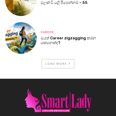
මලක් වී යළි පිපෙන්නම් – 55
CAREER
ඔයත් Career zigzagging කරන
කෙනෙක්ද?
LOAD MORE