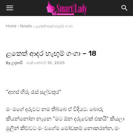
Home
Novels
ළතෙත් ආදර හැඟුම් ගංගා
ළතෙත් ආදර හැඟුම් ගංගා – 18
By
උදතාරි
ඔක්තෝබර් 10, 2025
“අහස් හිරු රැස් සල්වතුර”
මං මගේ දරුවට නම තිබ්බෙ ඒ විදියට. බොරු
කියන්නෝන නෑනෙ “මට ඕන දරුවෙක් එකයි” කියලා
මුලින් කිව්වට මං වගේම මෝඩකම් නොකරන්න, මං