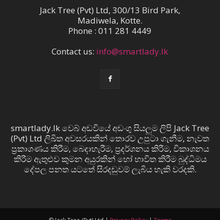
Jack Tree (Pvt) Ltd, 300/13 Bird Park,
Madiwela, Kotte.
Phone : 011 281 4449
Contact us:
info@smartlady.lk
smartlady.lk වෙබ් අඩවියේ අඩංගු සියලුම ලිපි Jack Tree
(Pvt) Ltd ලිඛිත අවසරයකින් තොරව උපුටා ගැනීම, නැවත
ප්‍රකාශණය කිරීම, බෙදාහැරීම, ප්‍රදර්ශනය කිරීම, විකාශනය
කිරීම ඇතුළුව කුමන අයුරකින් හෝ භාවිත කිරීම බුද්ධිමය
දේපල පනත යටතේ සිරදඬුවම් ලැබිය හැකි වරදකි.