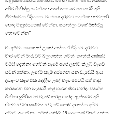
මනුස්සයෙක්ගෙ තත්ත්වෙ මනින එකක් නෙවි අක්කේ.
අපිව මිනිස්සු කරන්නෙ අපේ නම ගම නෙවෙයි අපි
ජීවත්වෙන විදියනෙ. මං මගෙ දරුවව හදන්නෙ කවදහරි
හොඳ මනුස්සයෙක් වෙන්න. ගයාන්ලා වගේ මිනිස්සු
නොවෙන්න”
මං අම්මා කෙනෙක් උනේ අන්න ඒ විදියට. දරුවව
මාරුවෙන් මාරුවට බලාගන්න ගමන්, කාන්ති අක්කයි
මමයි දෙන්නා හෙමින් සැරේ අපේ ලන්ච් ක්ලබ් වැඩේ
පටන් ගත්තා. උදේට කෑම අරගෙන යන වැඩෙයි ආය
දවාලට කෑම එක දෙද්දිම උදේ කෑම පෙට්ටි එක්කාසු
කරගෙන එන වැඩෙයි මංජු භාරගත්තා හන්දා වගේම
මිනිහා සුපිරියටම වැඩේ කරපු හන්දා ඇත්තටම අපි
හිතුවට වඩා ඉක්මනට වැඩේ ගොඩ දාගන්න අපිට
අමාරු උනේ නෑ. පටන් ගනිද්දි 15 දෙනෙක් විතර උන්න