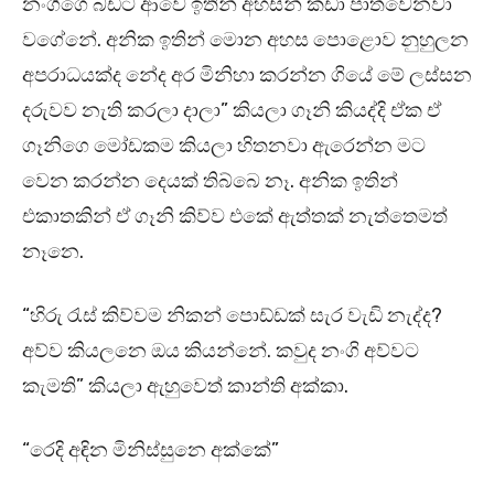
නංගිගෙ බඩට ආවෙ ඉතින් අහසින් කඩා පාත්වෙනවා
වගේනේ. අනික ඉතින් මොන අහස පොළොව නුහුලන
අපරාධයක්ද නේද අර මිනිහා කරන්න ගියේ මේ ලස්සන
දරුවව නැති කරලා දාලා” කියලා ගෑනි කියද්දි ඒක ඒ
ගෑනිගෙ මෝඩකම කියලා හිතනවා ඇරෙන්න මට
වෙන කරන්න දෙයක් තිබ්බෙ නෑ. අනික ඉතින්
එකාතකින් ඒ ගෑනි කිව්ව එකේ ඇත්තක් නැත්තෙමත්
නෑනෙ.
“හිරු රැස් කිව්වම නිකන් පොඩ්ඩක් සැර වැඩි නැද්ද?
අව්ව කියලනෙ ඔය කියන්නේ. කවුද නංගි අව්වට
කැමති” කියලා ඇහුවෙත් කාන්ති අක්කා.
“රෙදි අඳින මිනිස්සුනෙ අක්කේ”