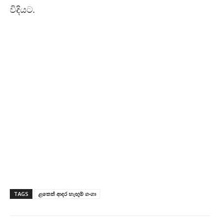
විදියට.
TAGS
ළතෙත් ආදර හැඟුම් ගංගා