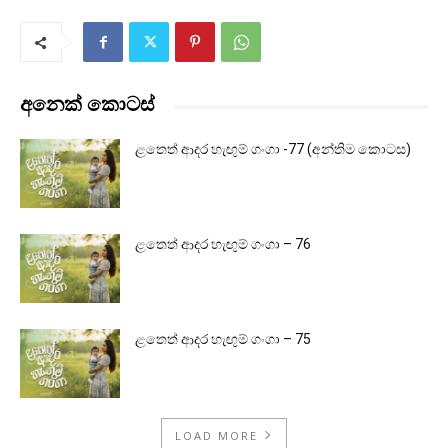
අනෙක් කොටස්
ළතෙත් ආදර හැඟුම් ගංගා -77 (අන්තිම කොටස)
ළතෙත් ආදර හැඟුම් ගංගා – 76
ළතෙත් ආදර හැඟුම් ගංගා – 75
LOAD MORE