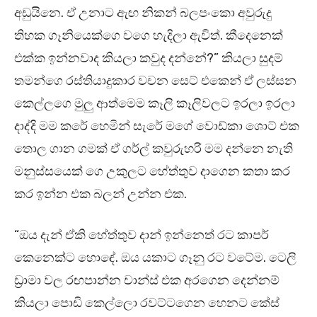
අඩුයිනෙ. ඒ උනාට ඇඟ නිකන් බලපංකො අවුරුදු
තිහක ගෑනියෙක්ගෙ වගෙ හැදිලා ඇවිත්. කීදෙනෙක්
එක්ක ඉන්නවාද කියලා කවුද දන්නේ?” කියලා සුදම්
තමන්ගෙ රස්තියාදුකාර වචන සෙට් එකෙන් ඒ ලස්සන
කෙල්ලගෙ මුලු ආත්මෙම කෑලි කෑලිවලට ඉරලා ඉරලා
දාද්දි මම කරේ හෙමින් සැරේ මගේ වොඩ්කා ශොට් එක
තොල ගාන ගමක් ඒ ගර්ල් කවුරුහරි මම දන්නෙ නැති
මනුස්සයෙක් ගෙ උකුලට හේත්තුව දාගෙන කතා කර
කර ඉන්න එක බලන් උන්න එක.
“ඔය දැන් ඒකි හේත්තුව දාන් ඉන්නෙත් රට කාපර්
කෙනෙක්ට හොඳේ. ඔය යකාට ගෑනු රට වටේම. ටෙලි
ඩ්‍රාමා වල රඟපාන්න චාන්ස් එක අරගෙන දෙන්නම්
කියලා පොඩි කෙල්ලො රවට්ටගෙන හෙනට කේස්