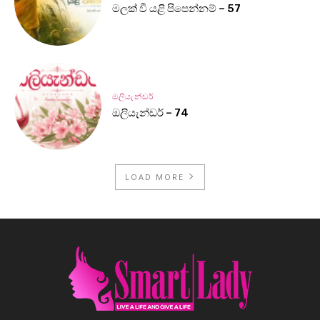
මලක් වී යළි පිපෙන්නම් – 57
ඔලියැන්ඩර්
ඔලියැන්ඩර් – 74
LOAD MORE