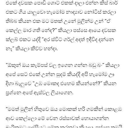
එකේ දවසක පොඩි ශොට් එකක් දාලා එන්න කිස් බාර්
එකට ගිය යාලුවො හැමෝම නාද්‍යාව නෝටිස් කරලා
තිබ්බ කියන එක මට මතක් උනේ මුලින්ම උන් “ඒ
කෙල්ල මාර ගති නේද?” කියලා පස්සෙ ආයෙ දවසක
ක්ලබ් එකට යද්දි “අර ස්වීට් ගර්ල් අදත් ඉඳීවිද දන්නෙ
නෑ” කියලා කිව්ව හන්දා.
“ඕකුන් ඔය කැම්පස් වල ඉගෙන ගන්න බඩු බං” කියලා
අපේ සෙට් එකේ උන්න සුදම් කියද්දි අපි හැමෝම ඌ
දිහා බැලුවෙ “උඹ මොකද එහෙම කියන්නේ?” කියන
ප්‍රශ්නෙ අපේ ඇස්වල ලියාගෙන.
“මමත් මුලින් හිතුවෙ ඔය මොකක් හරි ගමකින් කොළඹ
ආව කෙල්ලො මේ වෙන රස්සාවක් හොයාගන්න
බැරිකමට ලේසියට මේක කරනවා කියලා. පස්සෙ තමයි