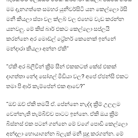
මම දැනගත්තෙ සමහර යුනිවර්සිටි යන කෙල්ලො ඊසි
මනී කියලා ස්පා වල ක්ලබ් වල එහෙම වැඩ කරන්න
යනවලු. මේ කිස් බාර් එකට කෙල්ලො සප්ලයි
කරන්නෙ අර මොඩ්ල් ට්‍රේනර් කෙනෙක් ඉන්නේ
මන්දාරා කියලා අන්න ඒකි”
“ඒකි අර බ්ලීචින් ක්‍රීම් සීන් එකකටත් කේස් එකක්
දාගත්තා නේද සෝශල් මීඩියා වල? අපේ ඒජන්සි එකට
තමා පි ආර් කැම්පේන් එක ආවෙ?”
“ඔව් ඔව් ඒකි තමයි ඒ. පේන්නෙ නැද්ද ක්‍රීම් උලලම
වෙන්නැති තැම්බිච්ච පාටට ඉන්නෙ. ඒකි ඔය ක්‍රීම්
බිස්නස් එක පටන් ගන්නෙ මේ වගේ පොඩි කෙල්ලො
අන්දලා හොයාගන්න බ්ලැක් මනී සුදු කරගන්න. මේ