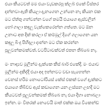
එයා කීයටවත් මම එයා වැඩකරපු ක්ලබ් එකේ විස්තර
දන්නවා ඇති කියලා දැනගෙන උන්නෙ නෑ කියන එක
මට ඒත්තු ගන්වන්න වගේ තමයි එයාගෙ ඇස්වලින්
හෝ ගාලා කඳුලු වැක්කෙරෙන්න ගත්තෙ. මට ඕන
උනාට අත දික් කරලා ඒ කම්මුල් දිගේ ගලාගෙන යන
කඳුලු බිංදු පිහිදලා දාන්න මට ඒක කරන්න
පුලුවන්කමක්වත්, වටපිටාවක්වත් එතන තිබ්බෙ නෑ.
මං නාද්‍යව මුලින්ම දැක්කෙ කිස් බාර් එකේදි. මං එයාව
මුලින්ම දකිද්දි එයා අද ඉන්නවට වඩා සෑහෙන්න
වෙනස් හරිම නොටෝරියස් කේස් එකක් වගේ දැක්කට
එයාගෙ තිබිච්ච ඇස් කඩාගෙන යන ලස්සන ලඟදි මට
කීයටවත් පුලුවන්කමක් තිබ්බෙ නෑ එයා දිහා නොබලා
ඉන්න. මං විතරක් නෙවෙයි මාත් එක්ක ඔය වීකෙන්ඩ්