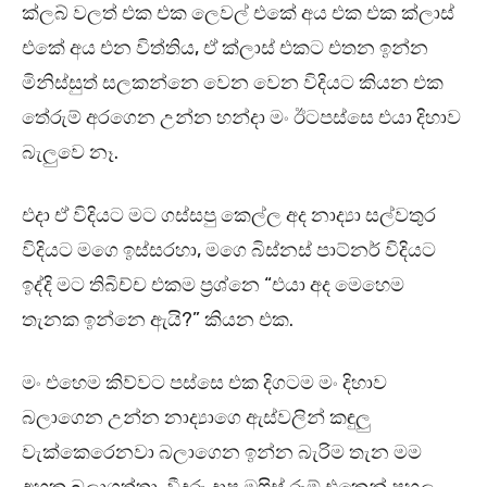
ක්ලබ් වලත් එක එක ලෙවල් එකේ අය එක එක ක්ලාස්
එකේ අය එන විත්තිය, ඒ ක්ලාස් එකට එතන ඉන්න
මිනිස්සුත් සලකන්නෙ වෙන වෙන විදියට කියන එක
තේරුම් අරගෙන උන්න හන්දා මං ඊටපස්සෙ එයා දිහාව
බැලුවෙ නෑ.
එදා ඒ විදියට මට ගස්සපු කෙල්ල අද නාද්‍යා සල්වතුර
විදියට මගෙ ඉස්සරහා, මගෙ බිස්නස් පාට්නර් විදියට
ඉද්දි මට තිබිච්ච එකම ප්‍රශ්නෙ “එයා අද මෙහෙම
තැනක ඉන්නෙ ඇයි?” කියන එක.
මං එහෙම කිව්වට පස්සෙ එක දිගටම මං දිහාව
බලාගෙන උන්න නාද්‍යාගෙ ඇස්වලින් කඳුලු
වැක්කෙරෙනවා බලාගෙන ඉන්න බැරිම තැන මම