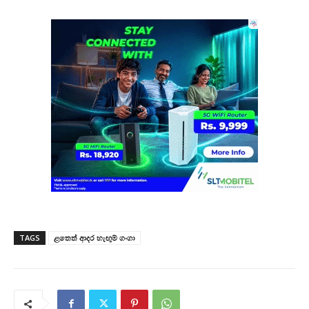
TAGS
ළතෙත් ආදර හැඟුම් ගංගා