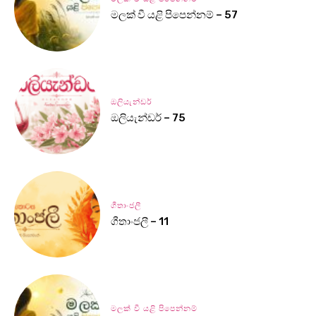
මලක් වී යළි පිපෙන්නම් – 57
ඔලියැන්ඩර්
ඔලියැන්ඩර් – 75
ගීතාංජලී
ගීතාංජලී – 11
මලක් වී යළි පිපෙන්නම්