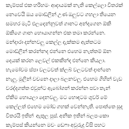
කැම්පස් එක හරිහමං ආදායමක් නැති කෙල්ලො විතරක්
නෙවෙයි ඔය මොඩ්ලින් උණ ඔලුවට ගහලා තියෙන
සමහර මැටි එලදෙන්නුවත් ගානට අන්දගෙන ඕකි
ඕකිගෙ ගාන හොයාගන්න එක තමා කරන්නෙ.
මන්දාරා දන්නවලු කෙල්ල දැක්කම ඇත්තටම
මොඩ්ලින් කරන්නද එන්නෙ එහෙම නැත්තම් ඕන
දෙයක් කරන ලෙවල් එකකින්ද එන්නෙ කියලා.
හැමෝවම ස්පා වලටවත් ක්ලබ් වලටවත් දාන්නෙ
නෑලු. මුලින් වචනෙ දාලා බලනවලු. එහෙම ගිහින් වැඩ
වරද්දගත්ත එවුන්ට ඇබෝශන් කරන්න පවා තැන්
ඒකිම හොයලා දෙනවලු. මට හොඳටම ශුවර් මේ
කෙල්ලත් එහෙම මෝඩ ගහක් වෙන්නැති. පොත්තෙ සුද
විතරයි ඉතින් ඇතුල පුස්. අනික ඉතින් බලපංකො
කැම්පස් කියන්නෙ මචං ඩෙෆා අවුරුදු විසි පහට