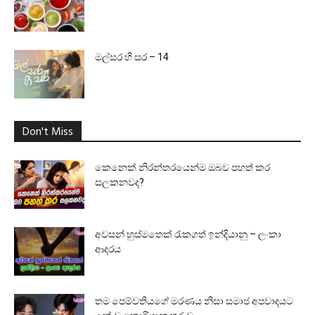
මල්සර හී සර – 14
Don't Miss
කෙනෙක් නිරන්තරයෙන්ම ඔබව පහත් කර
සලකනවද?
අවසන් හුස්මතෙක් රැකගත් ඉන්දියානු – ලංකා
ආදරය
තම පෙම්වතියගේ මරණය නිසා සමාජ අපවාදයට