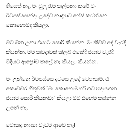
ගියෙත් නෑ. මං මුලු රෑම කල්පනා කරේ මං
ඊටපස්සෙන්දා උදේට නාද්‍යාට ෆේස් කරන්නෙ
කොහොමද කියලා.
මට ඕන උනා එයාට සොරි කියන්න. මං කිව්ව දේ වැරදි
කියන්න. මම කවදාවත් ක්ලබ් එකේදි එයාව වැරදි
විදියට ඇප්‍රෝච් කලේ නෑ කියලා කියන්න.
මං උන්නෙ ඊටපස්සෙ දවසෙ උදේ වෙනකම්. රෑ
කොච්චර හිතුවත් “මං කොහොමහරි ගට හදාගෙන
එයාට සොරි කියනවා” කියලා මට එහෙම කරන්න
උනේ නෑ.
මොකද නාද්‍යා වැඩට ආවෙ නෑ!