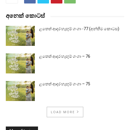
අනෙක් කොටස්
ළතෙත් ආදර හැඟුම් ගංගා -77 (අන්තිම කොටස)
ළතෙත් ආදර හැඟුම් ගංගා – 76
ළතෙත් ආදර හැඟුම් ගංගා – 75
LOAD MORE