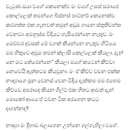
වැටුණ ඔයා වගේ කෙනෙක්ව මං වගේ උසස් සමාජෙ
කොල්ලෙක් තමන්ගෙ බිස්නස් පාට්නර් කෙනෙක්ව
කරගත්ත එක ගැනවත් තමුන් අඩුම ගානෙ ස්තුතිවන්ත
වෙනවා. අමනුස්ස විදියට හැසිරෙන්නෙ නැතුව. මං
මෙච්චර දවසක් මේ වගක් කියන්නෙ නැතුව හිටියෙ
මම හිතුවෙ අඩුම තමන් ක්ලාසි කෙල්ලෙක් කියලා. දැන්
නෙ මට තේරෙන්නෙ” කියලා මගේ කටෙන් කිව්වා
නෙවෙයි ඇත්තටම කියවුනා. මං ඒ කිව්ව වචන එක්ක
නාද්‍යාගෙ මූන වෙනස් වෙන විදිය දැක්කම මම එහෙම
කිව්වෙ අපරාදෙ කියන ගිල්ට් එක හිතට ආවත් දැන්
මොකෝ ආයෙ ඒ වචන ටික අරගෙන කටට
දාගන්නද?
නාද්‍යා මං දිහාව බලාගෙන උන්නෙ ගල්ගැහිලා වගේ.