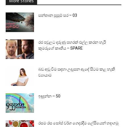
More Stories
සන්තාන සුසුම් සර – 03
රජ පවුලට දරුණු පහරක් එල්ල කරන හැරී
කුමරුගේ කෘතිය – SPARE
බඩ අඩු වීම සඳහා උදෑසන ඇඳේ සිටම කළ හැකි
ව්‍යායාම
ඉඳුදුන්න – 50
රසම රස සෝස් වර්ග ගෙදරදීම ලේසියෙන් හදාගමු