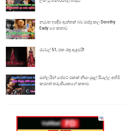
ලක් වූ කොරියානු තරුව
නැවත ඉපදීම ඇත්තක් බව ඔප්පු කල Dorothy
Eady ගෙ කතාව
රටවල් 51, එක රතු ඇඳුමයි!
ඔන්ලයින් පේමට් එකක් නිසා මුදල් සියල්ල අහිමි
කරගත් තරුණියකගේ කතාව