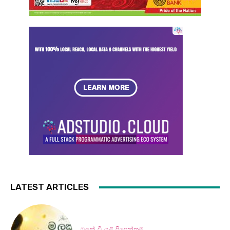
LATEST ARTICLES
මලක් වී යළි පිපෙන්නම්