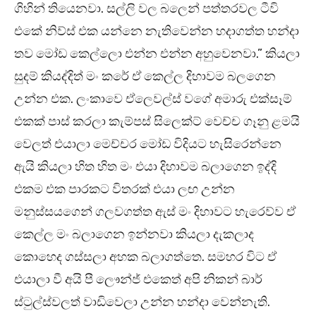
ගිහින් තියෙනවා. සල්ලි වල බලෙන් පත්තරවල ටීවි
එකේ නිව්ස් එක යන්නෙ නැතිවෙන්න හදාගත්ත හන්දා
තව මෝඩ කෙල්ලො එන්න එන්න අහුවෙනවා.” කියලා
සුදම් කියද්දිත් මං කරේ ඒ කෙල්ල දිහාවම බලගෙන
උන්න එක. ලංකාවෙ ඒලෙවල්ස් වගේ අමාරු එක්සෑම්
එකක් පාස් කරලා කැම්පස් සිලෙක්ට් වෙච්ච ගෑනු ළමයි
වෙලත් එයාලා මෙච්චර මෝඩ විදියට හැසිරෙන්නෙ
ඇයි කියලා හිත හිත මං එයා දිහාවම බලාගෙන ඉද්දි
එකම එක පාරකට විතරක් එයා ලඟ උන්න
මනුස්සයගෙන් ගලවගත්ත ඇස් මං දිහාවට හැරෙව්ව ඒ
කෙල්ල මං බලාගෙන ඉන්නවා කියලා දැකලාද
කොහෙද ගස්සලා අහක බලාගත්තෙ. සමහර විට ඒ
එයාලා වී අයි පී ලෞන්ජ් එකෙත් අපි නිකන් බාර්
ස්ටුල්ස්වලත් වාඩිවෙලා උන්න හන්දා වෙන්නැති.