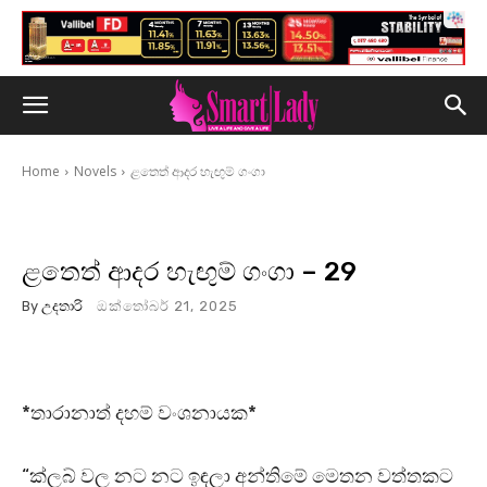
Home
Novels
ළතෙත් ආදර හැඟුම් ගංගා
ළතෙත් ආදර හැඟුම් ගංගා – 29
By
උදතාරි
ඔක්තෝබර් 21, 2025
*තාරානාත් දහම් වංශනායක*
“ක්ලබ් වල නට නට ඉඳලා අන්තිමේ මෙතන වත්තකට