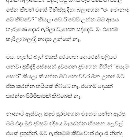
අහක බලාගත්තා. වීදුරු දාපු ඔෆිස් රූම් එකෙන් පහල
පේන කිචන් එකේ මිනිස්සු දිහා බලාගෙන “මං මොනාද
මේ කිව්වෙ?” කියලා වොරි වෙවී උන්න මම ආයෙ
හැරුණෙ දොර ඇරිලා වැහෙන සද්දෙට. මං එහෙම
හැරිලා බලද්දි නාද්‍යා උන්නේ නෑ.
එයා හෑන්ඩ් බෑග් එකත් අරගෙන දොරෙන් එලියට
යනවා දකිද්දි පස්සෙන් දුවගෙන දුවගෙන ගිහින් “අයෑම්
සොරි” කියලා කියන්න මට කොච්චර ඕන උනත් මට
ඒක කරන්න හයියක් තිබ්බෙ නෑ. එහෙම දෙයක්
කරන්න පිරිමිකමක් තිබ්බෙත් නෑ.
නාද්‍යාට ඇස්වල කඳුළු පුරවගෙන එහෙම යන්න ඇරපු
මම එදා මුළු දවසම ඉඳියෙ මැරෙන්න හිතෙන ලෙවල්
එකේ දුකකින්. මට ඇත්තටම කිව්වොත් එදා රෑ නින්ද