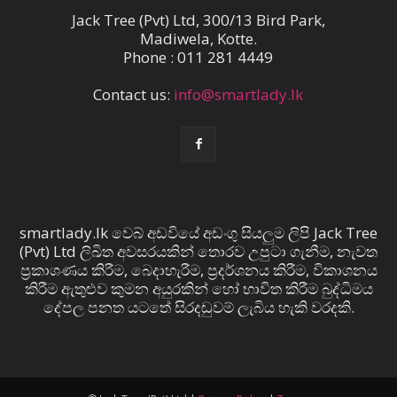
Jack Tree (Pvt) Ltd, 300/13 Bird Park,
Madiwela, Kotte.
Phone : 011 281 4449
Contact us:
info@smartlady.lk
smartlady.lk වෙබ් අඩවියේ අඩංගු සියලුම ලිපි Jack Tree
(Pvt) Ltd ලිඛිත අවසරයකින් තොරව උපුටා ගැනීම, නැවත
ප්‍රකාශණය කිරීම, බෙදාහැරීම, ප්‍රදර්ශනය කිරීම, විකාශනය
කිරීම ඇතුළුව කුමන අයුරකින් හෝ භාවිත කිරීම බුද්ධිමය
දේපල පනත යටතේ සිරදඬුවම් ලැබිය හැකි වරදකි.