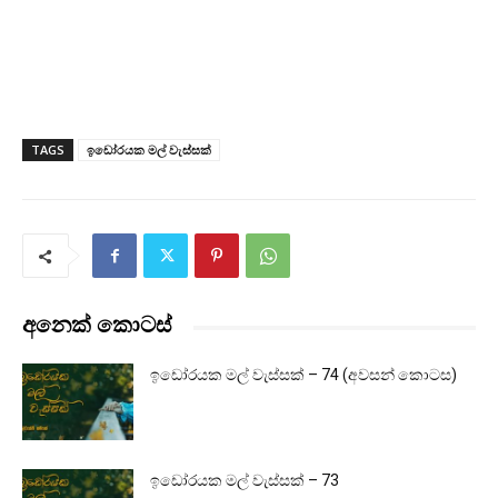
TAGS
ඉඩෝරයක මල් වැස්සක්
අනෙක් කොටස්
ඉඩෝරයක මල් වැස්සක් – 74 (අවසන් කොටස)
ඉඩෝරයක මල් වැස්සක් – 73