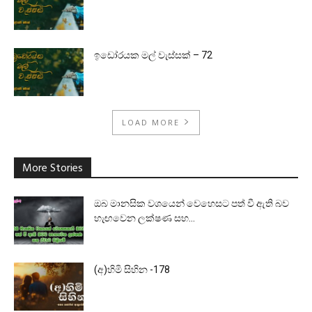
ඉඩෝරයක මල් වැස්සක් – 72
LOAD MORE
More Stories
ඔබ මානසික වශයෙන් වෙහෙසට පත් වී ඇති බව
හැඟවෙන ලක්ෂණ සහ...
(අ)හිමි සිහින -178