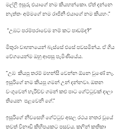
මල්ලි ඉසුරු එයාගේ නම කියහන්කො. ඒත් දන්නෙ
නැත්තං අම්මගේ නම රාජිනී එයාගේ නම කියහං.”
“උඹට පරම්පරාවෙම නම් කට පාඩම්ද?”
මිතුරා වාහනයෙන් බැස්සේ එසේ පවසමින්ය. ඒ ගිය
වේගයෙන්ම ඔහු ආපසු පැමිණියේය.
“උඹ කියපු තරම් මහන්සි වෙන්න ඕනෙ වුණේ නෑ.
ඉසුරිගේ නම කියපු ගමන් උන් දන්නවා. ඔතන
වංගුවෙන් හැරිච්ච ගමන් කළු පාට ගේට්ටුවක් දාලා
තියෙන පළවෙනි ගේ.”
ඉසුරිගේ නිවසෙහි ගේට්ටුව අසල රථය නතර වූයේ
තවත් විනාඩි කිහිපයකට පසුවය. කලින් කතිකා