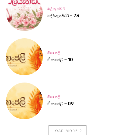
ඔලියැන්ඩර්
ඔලියැන්ඩර් – 73
ගීතාංජලී
ගීතාංජලී – 10
ගීතාංජලී
ගීතාංජලී – 09
LOAD MORE