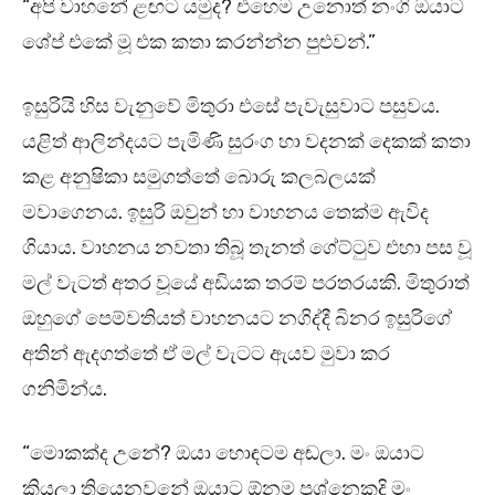
“අපි වාහනේ ළඟට යමුද? එහෙම උනොත් නංගි ඔයාට
ශේප් එකේ මූ එක කතා කරන්න්න පුළුවන්.”
ඉසුරියි හිස වැනුවේ මිතුරා එසේ පැවැසුවාට පසුවය.
යළිත් ආලින්දයට පැමිණි සුරංග හා වදනක් දෙකක් කතා
කළ අනුෂිකා සමුගත්තේ බොරු කලබලයක්
මවාගෙනය. ඉසුරි ඔවුන් හා වාහනය තෙක්ම ඇවිද
ගියාය. වාහනය නවතා තිබූ තැනත් ගේට්ටුව එහා පස වූ
මල් වැටත් අතර වූයේ අඩියක තරම් පරතරයකි. මිතුරාත්
ඔහුගේ පෙම්වතියත් වාහනයට නගිද්දී බිනර ඉසුරිගේ
අතින් ඇදගත්තේ ඒ මල් වැටට ඇයව මුවා කර
ගනිමින්ය.
“මොකක්ද උනේ? ඔයා හොඳටම අඬලා. මං ඔයාට
කියලා තියෙනවනේ ඔයාට ඕනම ප්‍රශ්නෙකදි මං