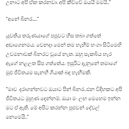
උනාට අපි ඒක කරනවා. අපි කිව්වේ ඔයයි මමයි..”
“අනේ බිනර…..”
යුවතිය තරුණයාගේ පපුවට හිස තබා ගත්තේ
අඬාගෙනමය. වෙනදා මෙන් තම හැඟීම් හංගා සිටීමෙහි
උවමනාවක් බිනරට වූයේ නැත. ඔහු සැකබිය හැර
ඇගේ නළලත සිප ගත්තේය. ඉසුරිට දැනුනේ තමාගේ
මුළු ජීවිතයම සැනහී ගියාක් බඳු හැඟීමකි.
“මාව දරාගන්නවට ඔයාට පින් බිනර..එන විදිහකට අපි
ජීවිතයට මුහුණ දෙන්නම්. ඔයා මං ලඟ මෙහෙම ඉන්න
මට ඒ ඇති. මේ අපිට කරන්න පුළුවන් දේවල්
නෙමෙයි..”