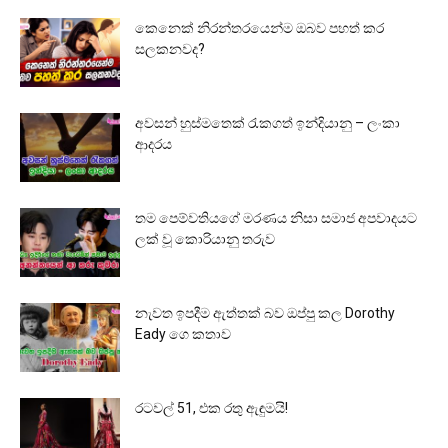
කෙනෙක් නිරන්තරයෙන්ම ඔබව පහත් කර
සලකනවද?
අවසන් හුස්මතෙක් රැකගත් ඉන්දියානු – ලංකා
ආදරය
තම පෙම්වතියගේ මරණය නිසා සමාජ අපවාදයට
ලක් වූ කොරියානු තරුව
නැවත ඉපදීම ඇත්තක් බව ඔප්පු කල Dorothy
Eady ගෙ කතාව
රටවල් 51, එක රතු ඇඳුමයි!