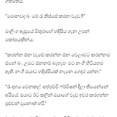
ගත්තේය.
“මොනවද බං මේ රෑ තිස්සේ කරන වැඩ.?”
මාලිංග ඇසූයේ මිතුරාගේ හදිසිය ගැන උපන්
කෝපයකින්ය.
“කරන්න ඕන වැඩේ කරන්න ඕන වෙලාවට කරන්නම
ඕනේ බං. උඹට ඕනනම් බැහැපං මට නංගි හිටියහම
ඇති. නංගි ඔයාට හදිස්සියක් නෑනෙ ගෙදර යන්න.”
“රෑ දහය වෙනකල් අප්පච්චි ෆර්මිෂන් දීලා තියෙන්නේ
අයියේ. ඔයාට ඊට කලින් ඔයාගේ වැඩ ඉවර කරගන්න
පුළුවන් වුනොත් හරි.”