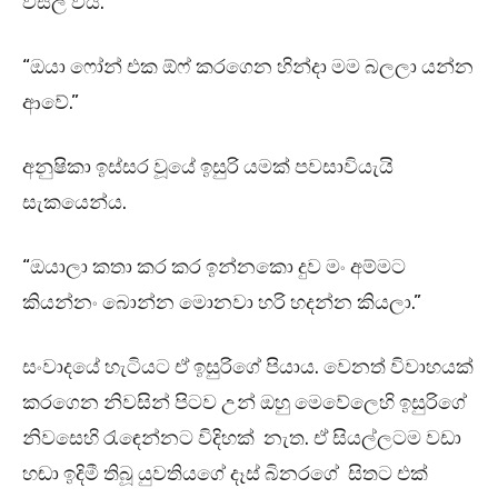
විසල් විය.
“ඔයා ෆෝන් එක ඕෆ් කරගෙන හින්දා මම බලලා යන්න
ආවේ.”
අනුෂිකා ඉස්සර වූයේ ඉසුරි යමක් පවසාවියැයි
සැකයෙන්ය.
“ඔයාලා කතා කර කර ඉන්නකො දුව මං අම්මට
කියන්නං බොන්න මොනවා හරි හදන්න කියලා.”
සංවාදයේ හැටියට ඒ ඉසුරිගේ පියාය. වෙනත් විවාහයක්
කරගෙන නිවසින් පිටව උන් ඔහු මෙවේලෙහි ඉසුරිගේ
නිවසෙහි රැඳෙන්නට විදිහක් නැත. ඒ සියල්ලටම වඩා
හඬා ඉදිමී තිබූ යුවතියගේ දෑස් බිනරගේ සිතට එක්