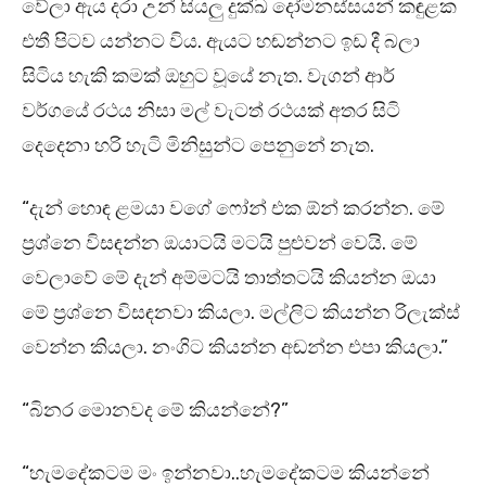
වේලා ඇය දරා උන් සියලු දුක්ඛ දෝමනස්සයන් කඳුළක
එතී පිටව යන්නට විය. ඇයට හඬන්නට ඉඩ දී බලා
සිටිය හැකි කමක් ඔහුට වූයේ නැත. වැගන් ආර්
වර්ගයේ රථය නිසා මල් වැටත් රථයක් අතර සිටි
දෙදෙනා හරි හැටි මිනිසුන්ට පෙනුනේ නැත.
“දැන් හොඳ ළමයා වගේ ෆෝන් එක ඕන් කරන්න. මේ
ප්‍රශ්නෙ විසඳන්න ඔයාටයි මටයි පුළුවන් වෙයි. මේ
වෙලාවේ මේ දැන් අම්මටයි තාත්තටයි කියන්න ඔයා
මේ ප්‍රශ්නෙ විසඳනවා කියලා. මල්ලිට කියන්න රිලැක්ස්
වෙන්න කියලා. නංගිට කියන්න අඬන්න එපා කියලා.”
“බිනර මොනවද මේ කියන්නේ?”
“හැමදේකටම මං ඉන්නවා..හැමදේකටම කියන්නේ