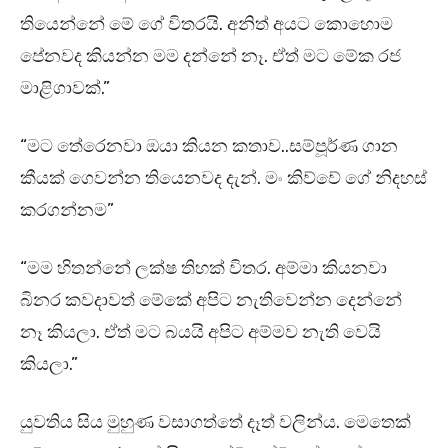
තියෙන්නේ මේ ගේ විතරයි. අනිත් අයට කොහොම
පේනවද කියන්න මම දන්නේ නෑ. ඒත් මට මේක රජ
මාළිගාවක්.”
“මට තේරෙනවා ඔයා කියන කතාව..සම්පූර්ණ ගාන
කීයක් ගෙවන්න තියෙනවද දැන්. මං කිව්වේ ගේ නිදහස්
කරගන්නම”
“මම හිතන්නේ ලක්ෂ තිහක් විතර. අම්මා කියනවා
බිනර කවදාවත් මේකේ අපිට නැතිවෙන්න දෙන්නේ
නෑ කියලා. ඒත් මට බයයි අපිට අම්මව නැති වෙයි
කියලා.”
යුවතිය සිය මුහුණ වසාගත්තේ දෑත් වලින්ය. මෙතෙක්