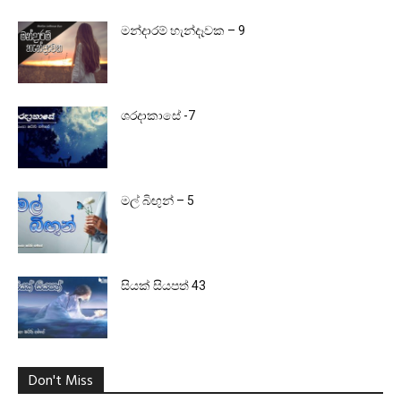
මන්දාරම් හැන්දෑවක – 9
ශරදාකාසේ -7
මල් බිඟුන් – 5
සියක් සියපත් 43
Don't Miss