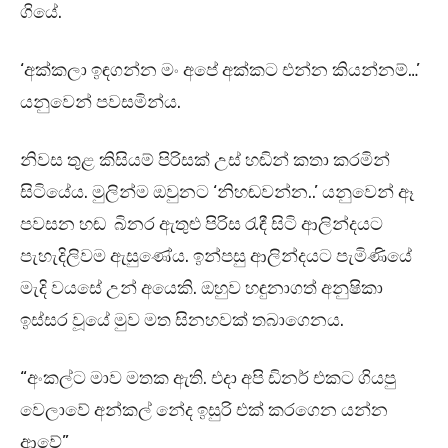
ගියේ.
‘අක්කලා ඉඳගන්න මං අපේ අක්කට එන්න කියන්නම්…’
යනුවෙන් පවසමින්ය.
නිවස තුළ කිසියම් පිරිසක් උස් හඬින් කතා කරමින්
සිටියේය. මුලින්ම ඔවුනට ‘නිහඬවන්න..’ යනුවෙන් ඈ
පවසන හඬ බිනර ඇතුළු පිරිස රැඳී සිටි ආලින්දයට
පැහැදිලිවම ඇසුණේය. ඉන්පසු ආලින්දයට පැමිණියේ
මැදි වයසේ උන් අයෙකි. ඔහුව හඳුනාගත් අනුෂිකා
ඉස්සර වූයේ මුව මත සිනහවක් තබාගෙනය.
“අංකල්ට මාව මතක ඇති. එදා අපි ඩිනර් එකට ගියපු
වෙලාවේ අන්කල් නේද ඉසුරි එක් කරගෙන යන්න
ආවේ”