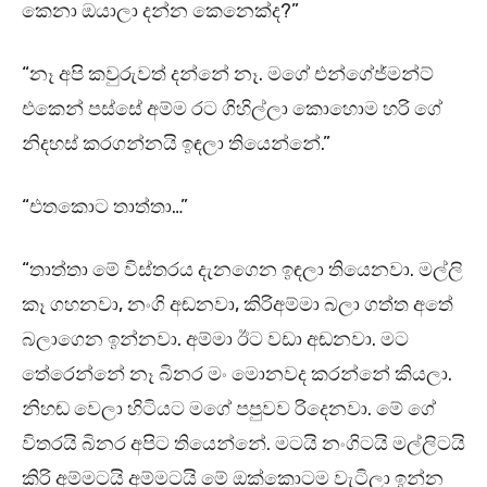
කෙනා ඔයාලා දන්න කෙනෙක්ද?”
“නෑ අපි කවුරුවත් දන්නේ නෑ. මගේ එන්ගේජ්මන්ට්
එකෙන් පස්සේ අම්ම රට ගිහිල්ලා කොහොම හරි ගේ
නිදහස් කරගන්නයි ඉඳලා තියෙන්නේ.”
“එතකොට තාත්තා…”
“තාත්තා මේ විස්තරය දැනගෙන ඉඳලා තියෙනවා. මල්ලි
කෑ ගහනවා, නංගි අඬනවා, කිරිඅම්මා බලා ගත්ත අතේ
බලාගෙන ඉන්නවා. අම්මා ඊට වඩා අඬනවා. මට
තේරෙන්නේ නෑ බිනර මං මොනවද කරන්නේ කියලා.
නිහඬ වෙලා හිටියට මගේ පපුවව රිදෙනවා. මේ ගේ
විතරයි බිනර අපිට තියෙන්නේ. මටයි නංගිටයි මල්ලිටයි
කිරි අම්මටයි අම්මටයි මේ ඔක්කොටම වැටිලා ඉන්න