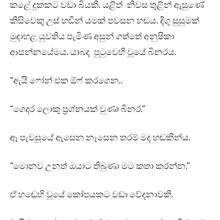
කළේ දුකකට වඩා බියකි. යළිත් නිවස තුළින් ඇසුණේ
කිසිවෙකු උස් හඬින් යමක් පවසන හඬය. දිගු සුසුමක්
මුදාහළ යුවතිය පැමිණ අසුන් ගත්තේ අනුෂිකා
ආසන්නයේමය. යාබද පුටුවෙහි වූයේ බිනරය.
“ඇයි ෆෝන් එක ඕෆ් කරගෙන..
“ගෙදර ලොකු ප්‍රශ්නයක් වුණා බිනර.”
ඈ පැවසූයේ ඇසෙන නෑසෙන තරම් මද හඬකින්ය.
“මොනව උනත් ඔයාට තිබුණා මට කතා කරන්න.”
ඒ හඬෙහි වූයේ කෝපයකට වඩා වේදනාවකි.