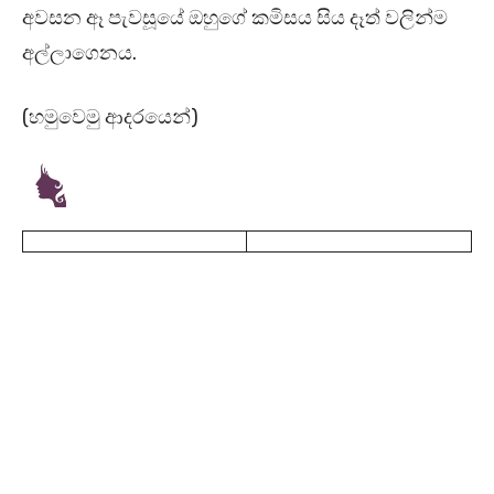
අවසන ඈ පැවසූයේ ඔහුගේ කමිසය සිය දෑත් වලින්ම
අල්ලාගෙනය.
(හමුවෙමු ආදරයෙන්)