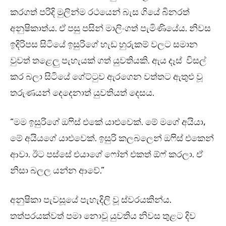
කරගත් පරිදි මුලින්ම රථයෙන් බැස ගියේ බිනරත්
අනුෂිකාත්ය. ඒ පසු පසින් මාලිංගත් පැමිණියේය. නිවස
ඉදිරිපස සිටියේ ඉසුරිගේ හැඩ හුරුකම් වලට සමාන
වුවත් තළෙලු පැහැයක් ගත් යුවතියකි. ඇය දෑස් විසල්
කර බලා සිටියේ ගේට්ටුව ඇරගෙන වත්තට ඇතුළු වූ
තරුණයන් දෙදෙනාත් යුවතියත් දෙසය.
“මම ඉසුරිගේ ඔෆිස් එකේ යාළුවෙක්. මේ මගේ අයියා,
මේ අයියගේ යාළුවෙක්. ඉසුරි කලබලෙන් ඔෆිස් එකෙන්
ආවා. ඊට පස්සේ එයාගේ ෆෝන් එකත් ඕෆ් කරලා. ඒ
නිසා බලල යන්න ආවේ.”
අනුෂිකා පැවසූයේ පැහැදිලි වූ ස්වරයකින්ය.
තත්පරයක්වත් පමා නොවූ යුවතිය නිවස තුළට දිව