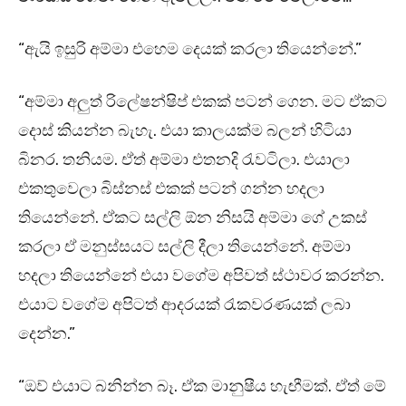
“ඇයි ඉසුරි අම්මා එහෙම දෙයක් කරලා තියෙන්නේ.”
“අම්මා අලුත් රිලේෂන්ෂිප් එකක් පටන් ගෙන. මට ඒකට
දොස් කියන්න බැහැ. එයා කාලයක්ම බලන් හිටියා
බිනර. තනියම. ඒත් අම්මා එතනදි රැවටිලා. එයාලා
එකතුවෙලා බිස්නස් එකක් පටන් ගන්න හදලා
තියෙන්නේ. ඒකට සල්ලි ඕන නිසයි අම්මා ගේ උකස්
කරලා ඒ මනුස්සයට සල්ලි දීලා තියෙන්නේ. අම්මා
හදලා තියෙන්නේ එයා වගේම අපිවත් ස්ථාවර කරන්න.
එයාට වගේම අපිටත් ආදරයක් රැකවරණයක් ලබා
දෙන්න.”
“ඔව් එයාට බනින්න බෑ. ඒක මානුෂීය හැඟීමක්. ඒත් මේ