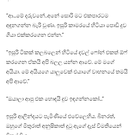
“ආ…මේ දරුවනේ..අනේ සොරි මට එකපාරටම
අඳුනගන්න බැරි වුණා. ඉසුරි කාමරයේ හිටියා පොඩි දුව
ගියා එක්කරගෙන එන්න.”
“ඉසුරි ටිකක් කලබලෙන් හිටියේ දවල් ෆෝන් එකත් ඕෆ්
කරගෙන ඒකයි අපි බලල යන්න ආවේ. මේ මගේ
අයියා. මේ අයියගෙ යාලුවෙක් එයාගේ වාහනයේ තමයි
අපි ආවේ.”
“ඔයාලා ආපු එක හොඳයි දුව ඉඳගන්නකෝ…”
ඉසුරි ආලින්දයට පැමිණියේ එවේලෙහිය. බිනරත්,
ඔහුගේ මිතුරාත් අනුෂිකාත් දුටු ඇගේ දෑස් විමතියෙන්