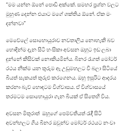
“මම යන්න ඕනේ පොඩි අක්කේ. සමහර ප්‍රශ්න වලට
මුහුණ දෙන්න එයාට මගේ ශක්තිය ඕනේ. ඒක මං
දන්නවා”
මෙවේලේ සොහොයුරාව නවතාලිය නොහැකි බව
හොඳින්ම දැන සිටි හංසිකා අවසන ඔහුට ඉඩ ලබා
දුන්නේ කිසිවක් නොකියමින්ය. බිනර රැගත් මෝටර්
රථය නික්ම යන තුරුම ඈ උඩුමහලට වී බලා සිටියේ
බියත් සැකයත් තුරුළු කරගෙනය. ඔහු ඉසුරිට ආදරය
කරනා බැව් හොඳටම විශ්වාසය. ඒ විශ්වාසයේ
තරමටම සොහොයුරා ගැන බියක් ඒ සිතෙහි විය.
අවසන මිතුරාත් ඔහුගේ පෙම්වතියත් රැඳී සිටි
අවන්හලට ගිය බිනර ඔවුන්ව මෝටර් රථයට නංවා