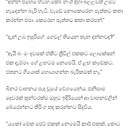
“අන්න එහෙම හිටහංකෝ. නංගි දිහා බලලවත් උඹට
හැදෙන්න බැරි හැටි. වැඩේ නොකෙරෙන පැත්තට කතා
කරන්න එපා. කෙරෙන පැත්තට කතා කරපන්.”
“දැන් උඹ ඉසුරිගේ ගෙවල් තියෙන තැන දන්නවද?”
“ඇයි බං මං දවසක් ඒකිට ත්‍රීවිල් එකකට ලොකේෂන්
එක දැම්මා. ගේ ළඟටම නෙමෙයි. ඒ ළඟ කඩේකට.
එතනට ගියොත් හොයාගන්න බැරිකමක් නෑ.”
බිනර වාහනය පැද වූයේ වේගයෙන්ය. එනිසාම
දෙවරක් තුන්වරක්ම ඔහුට ඉදිරියෙන් ආ වාහනවලින්
බේරෙන්නට තිරිංග තද කරන්නට සිදුවිය.
“යකෝ මේක ජෙට් එකක් නෙමෙයි කාර් එකක්. තොට