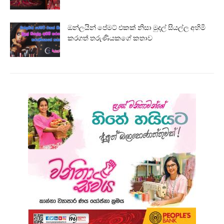
ඔන්ලයින් පේමට් එකක් නිසා මුදල් සියල්ල අහිමි
කරගත් තරුණියකගේ කතාව