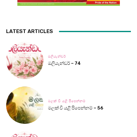
LATEST ARTICLES
ඔලියැන්ඩර්
ඔලියැන්ඩර් – 74
මලක් වී යළි පිපෙන්නම්
මලක් වී යළි පිපෙන්නම් – 56