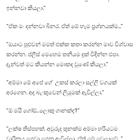
ඉන්නවා කියලා.”
“ඒක මං දන්නවා බිනර. ඒත් මේ හැම ප්‍රශ්නයක්ම…”
“ඔයාට පුළුවන් මමත් එක්ක කතා කරන්න මාව විශ්වාස
කරන්න. ප්ලීස් මෙහෙම තනියම දුක් විදින්න එපා.
දැන්වත් මට කියන්න මොකද වුණේ කියලා.”
“අම්මා මේ අපේ ගේ උකස් කරලා සල්ලි වගයක්
අරගෙන. අද බැංකුවෙන් ලියුමක් ඇවිල්ලා.”
“ඕ මයි ගෝඩ්..ලොකු ගානක්ද?”
“ලක්ෂ තිස්පහක්. අවුරුදු තුනක්ම අම්මා හරියටම
වාරිකය ගෙවා ගෙන ඇවිල්ලා. ඒත් මේ වෙලාවේ…”