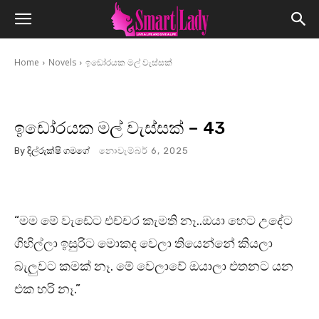
Home
Novels
ඉඩෝරයක මල් වැස්සක්
ඉඩෝරයක මල් වැස්සක් – 43
By
දිල්රුක්ෂි ගමගේ
නොවැම්බර් 6, 2025
“මම මේ වැඩේට එච්චර කැමති නෑ..ඔයා හෙට උදේට
ගිහිල්ලා ඉසුරිට මොකද වෙලා තියෙන්නේ කියලා
බැලුවට කමක් නෑ. මේ වෙලාවේ ඔයාලා එතනට යන
එක හරි නෑ.”