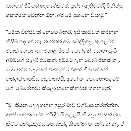
ඔයාගේ ජීවිතේ හැමදේකටම. ප්‍රශ්න ඇතිවෙද්දි මිනිස්සු
ශක්තිමත් වෙන්න ඕන. අපි මේ ප්‍රශ්නෙ විසඳමු.”
“මේක විහිළුවක් නෙමෙ බිනර. අපි කාටවත් කරන්න
කිසිම දෙයක් නෑ. තාත්තත් මේ වෙද්දි ලොකු ලෝන්
එකක් ගෙවනවා. එයාල ජීවත් වෙන්නේ මධාරා පුංචි
අම්මගේ සැලරි එකෙන්. අම්මට දැන් ජොබ් එකක් නෑ.
ඔයා දන්නවද මගේ එකවුන්ට් එකේ තියෙන්නේ
හත්දාස් නමසිය අසූ හතරයි. අනේ මං කොහොමද මේ
ගේ බේරෙනවා කියලා හීනෙකින්වත් හිතන්නේ.”
“මං කියන දේ අහන්න ඉසුරි මාව විශ්වාස කරන්න්න.
අපේ යාළුකම ඒක හරි දිගයි පළලයි කියලා දවසක් ඔයා
කිව්ව නේද…ක්‍රමය මොකක්ද කියන්න මං දන්නේ නෑ. ඒ