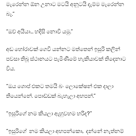
මැරෙන්න ඕන උනාට මටයි අනූටයි දැම්ම මැරෙන්න
බෑ.”
“ඔව් අයියා… හදිසි නොවී යමු.”
අඩ හෝරාවක් ගෙවී යන්නට මත්තෙන් ඉසුරි කලින්
පවසා තිබූ ස්ථානයට පැමිණීමේ හැකියාවක් තිදෙනාට
විය.
“ඔය ශොප් එකට තමයි බං ලොකේෂන් එක දාලා
තියෙන්නේ. පොඩ්ඩක් බැහැලා අහපන්.”
“ඉසුරිගේ නම කියලා ඇහුවහම හරිද?”
“ඉසුරිගේ නම කියලා අහපන්කො, දන්නේ නැත්නම්