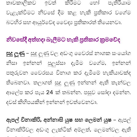
තාවකාලිකව ඉවත් කිරීමට හෝ පැතිරීයාම
වැළැක්වීමට නිවසේ දීම කළ හැකි ප්‍රතිකාර වගේම
බටහිර සහ ආයුර්වේද වෛද්‍ය ප්‍රතිකාරත් තියෙනවා.
නිවසේදී අත්හදා බැලීමට හැකි ප්‍රතිකාර ක්‍රමවේද
සුදු ලූණු
– සුදු ලූණු වල අඩංගු වෛරස් නාශක සංයෝග
නිසා ඉන්නන් පුලුස්සා දැමීම වගේම, ඉන්නන්
පතුරුවන වෛරසය විනාශ කර දැමීමේ හැකියාවක්ද
තිබෙනවා. තලාගත් සුදු ලූණු ඉන්නන් ඇති තැන්වල
ආලේප කර පැය 24 ක් තබන්න. පසුව සෝදා දමන්න.
දවස් කිහිපයකින් ඉන්නන් ඉවත්වෙනවා.
ඇපල් විනාකිරි, අන්නාසි යුෂ සහ ලෙමන් යුෂ
– ඇපල්
විනාකිරිවල අඩංගු ලැක්ටික් අම්ලත්, ලෙමන්වල ඇති