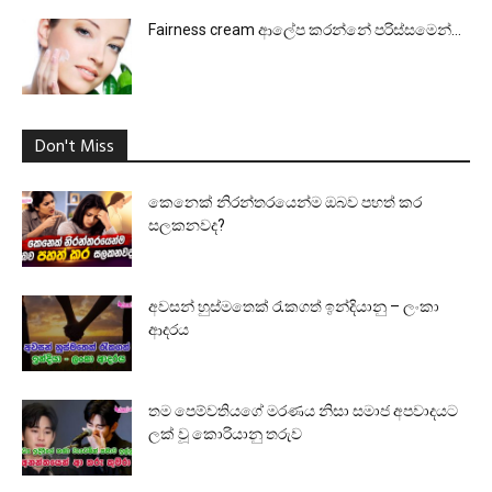
Fairness cream ආලේප කරන්නේ පරිස්සමෙන්…
Don't Miss
කෙනෙක් නිරන්තරයෙන්ම ඔබව පහත් කර
සලකනවද?
අවසන් හුස්මතෙක් රැකගත් ඉන්දියානු – ලංකා
ආදරය
තම පෙම්වතියගේ මරණය නිසා සමාජ අපවාදයට
ලක් වූ කොරියානු තරුව