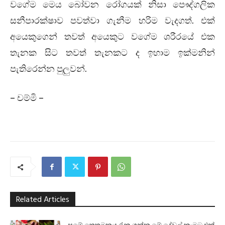
වගේම මෙය බෝවන රෝගයක් නිසා පෞද්ගලික
සනීපාරක්ෂාව පවත්වා ගැනීම හරිම වැදගත්. එක්
අයෙකුගෙන් තවත් අයෙකුට වගේම ශරීරයේ එක
තැනක සිට තවත් තැනකට ද ඉහාම ඉක්මනින්
පැතිරෙන්න පුලුවන්.
– චම්මි –
Related Articles