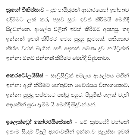
ක්‍රයෝ චිකිත්සාව
– ද්‍රව නයිට්‍රජන් ආධාරයෙන් ඉන්නාව
ඉදිමීමට ලක් කර, පසුව සූරා ඉවත් කිරීමයි මෙහිදී
සිදුවන්නෙ. ආලේප වලින් ඉවත් කිරීමට අපහසු, තද
ඉන්නන් ඉවත් කිරීමට මෙය සුදුසු ක්‍රමයක්. සතියකට
කිහිප වරක් බැගින් සති දෙකක් පමණ ද්‍රව නයිට්‍රජන්
ඉන්නා මතට එන්නත් කිරීමට මෙහිදී සිදුවනවා.
කෙරටෝලයිසිස්
– සැලිසිලික් අම්ලය ආලේපය මගින්
ඉන්නා ඇති කිරීමට හේතුවන වෛරසය විනාශකොට,
ඉන්නා සුමුදු තත්වයට පත්වූ පසුව, පියුමික් ගලක් වැනි
දෙයකින් සූරා දැමීම යි මෙහිදී සිදුවන්නේ.
ඉලෙක්ට්‍රෝ කෝටරයිසේශන්
– මේ ක්‍රමයේදී වන්නේ
ඉතාම සියුම් විදුලි දහරාවකින් ඉන්නාව පුලුස්සා ඉවත්