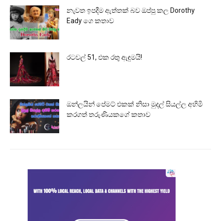
නැවත ඉපදීම ඇත්තක් බව ඔප්පු කල Dorothy
Eady ගෙ කතාව
රටවල් 51, එක රතු ඇඳුමයි!
ඔන්ලයින් පේමට් එකක් නිසා මුදල් සියල්ල අහිමි
කරගත් තරුණියකගේ කතාව