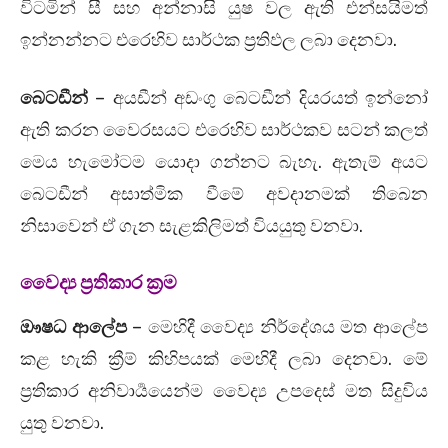
විටමින් සී සහ අන්නාසි යුෂ වල ඇති එන්සයිමත්
ඉන්නන්නට එරෙහිව සාර්ථක ප්‍රතිඵල ලබා දෙනවා.
බෙටඩීන්
– අයඩීන් අඩංගු බෙටඩීන් දියරයත් ඉන්නෝ
ඇති කරන වෛරසයට එරෙහිව සාර්ථකව සටන් කලත්
මෙය හැමෝටම යොදා ගන්නට බැහැ. ඇතැම් අයට
බෙටඩීන් අසාත්මික වීමේ අවදානමක් තිබෙන
නිසාවෙන් ඒ ගැන සැළකිලිමත් වියයුතු වනවා.
වෛද්‍ය ප්‍රතිකාර ක්‍රම
ඖෂධ ආලේප
– මෙහිදී වෛද්‍ය නිර්දේශය මත ආලේප
කළ හැකි ක්‍රීම් කිහිපයක් මෙහිදී ලබා දෙනවා. මේ
ප්‍රතිකාර අනිවාර්‍යයෙන්ම වෛද්‍ය උපදෙස් මත සිදුවිය
යුතු වනවා.