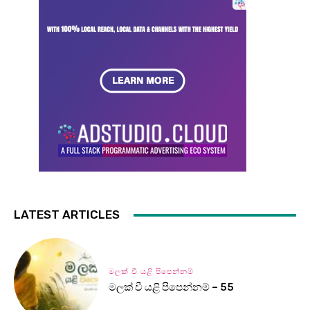
LATEST ARTICLES
මලක් වී යළි පිපෙන්නම්
මලක් වී යළි පිපෙන්නම් – 55