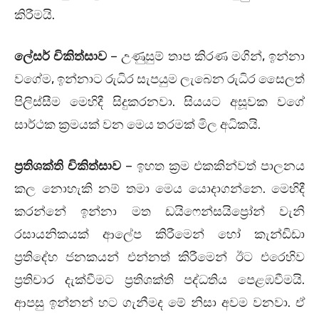
කිරීමයි.
ලේසර් චිකිත්සාව
– උණුසුම් තාප කිරණ මගින්, ඉන්නා
වගේම, ඉන්නාට රුධිර සැපයුම ලැබෙන රුධිර සෛලත්
පිලිස්සීම මෙහිදී සිදුකරනවා. සියයට අසූවක වගේ
සාර්ථක ක්‍රමයක් වන මෙය තරමක් මිල අධිකයි.
ප්‍රතිශක්ති චිකිත්සාව
– ඉහත ක්‍රම එකකින්වත් පාලනය
කල නොහැකි නම් තමා මෙය යොදාගන්නෙ. මෙහිදී
කරන්නේ ඉන්නා මත ඩයිෆෙන්සයිප්‍රෝන් වැනි
රසායනිකයක් ආලේප කිරීමෙන් හෝ කැන්ඩිඩා
ප්‍රතිදේහ ජනකයන් එන්නත් කිරීමෙන් ඊට එරෙහිව
ප්‍රතිචාර දැක්වීමට ප්‍රතිශක්ති පද්ධතිය පෙළඹවීමයි.
ආපසු ඉන්නන් හට ගැනීමද මේ නිසා අවම වනවා. ඒ