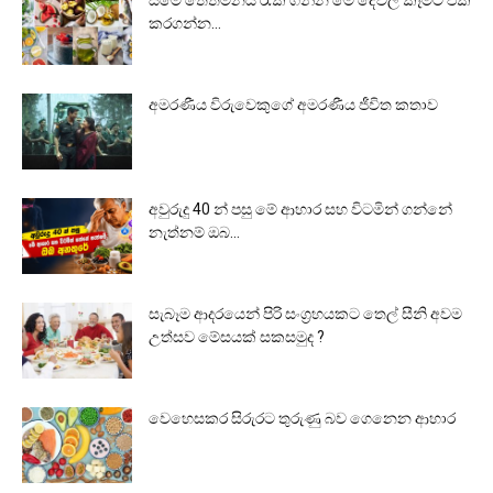
සමේ තෙතමනය රැක ගන්න මේ දේවල් කෑමට එක්
කරගන්න…
අමරණීය විරුවෙකුගේ අමරණීය ජීවිත කතාව
අවුරුදු 40 න් පසු මේ ආහාර සහ විටමින් ගන්නේ
නැත්නම් ඔබ...
සැබෑම ආදරයෙන් පිරි සංග්‍රහයකට තෙල් සීනි අවම
උත්සව මේසයක් සකසමුද ?
වෙහෙසකර සිරුරට තුරුණු බව ගෙනෙන ආහාර