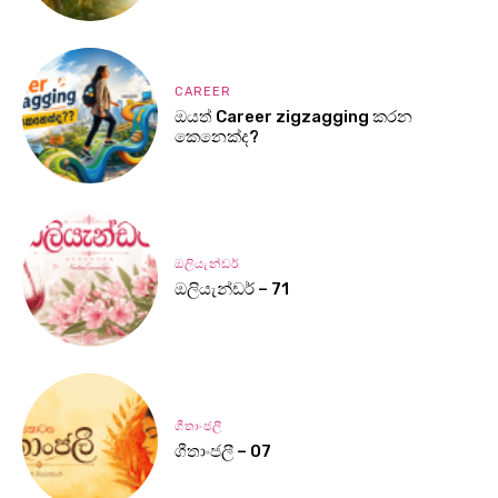
CAREER
ඔයත් Career zigzagging කරන
කෙනෙක්ද?
ඔලියැන්ඩර්
ඔලියැන්ඩර් – 71
ගීතාංජලී
ගීතාංජලී – 07