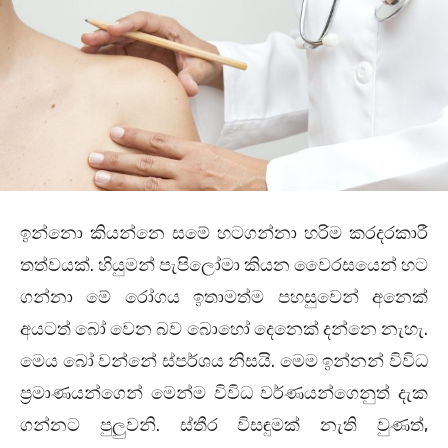
ඉන්නො කියන්නෙ සමේ හටගන්නා හරිම කරදරකාරී
තත්වයක්. හියුමන් පැපිලෝමා කියන වෛරසයෙන් හට
ගන්නා මේ රෝගය ඉතාමත්ම පහසුවෙන් අනෙක්
අයටත් බෝ වෙන බව බොහෝ දෙනෙක් දන්නෙ නැහැ.
මෙය බෝ වන්නේ ස්පර්ශය නිසයි. මෙම ඉන්නන් විවිධ
ප්‍රමාණයන්ගෙන් මෙන්ම විවිධ වර්ණයන්ගෙනුත් දැක
ගන්නට පුලුවනි. ස්තීර විසඳුමක් නැති වුණත්,