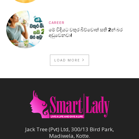
CAREER
මේ විදියට වතුර බිව්වොත් සති 2න් බර
අඩුවෙනවා!
LOAD MORE
Jack Tree (Pvt) Ltd, 300/13 Bird Park,
Madiwela, Kotte.