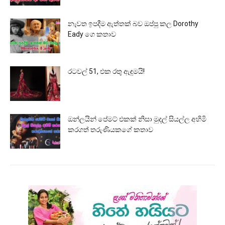
නැවත ඉපදීම ඇත්තක් බව ඔප්පු කල Dorothy
Eady ගෙ කතාව
රටවල් 51, එක රතු ඇඳුමයි!
ඔන්ලයින් පේමට් එකක් නිසා මුදල් සියල්ල අහිමි
කරගත් තරුණියකගේ කතාව