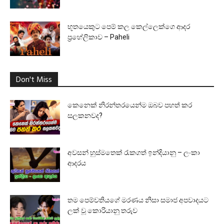
භූතයෙකුට පෙම් කල කෙල්ලෙක්ගෙ ආදර
ප්‍රහේලිකාව – Paheli
Don't Miss
කෙනෙක් නිරන්තරයෙන්ම ඔබව පහත් කර
සලකනවද?
අවසන් හුස්මතෙක් රැකගත් ඉන්දියානු – ලංකා
ආදරය
තම පෙම්වතියගේ මරණය නිසා සමාජ අපවාදයට
ලක් වූ කොරියානු තරුව