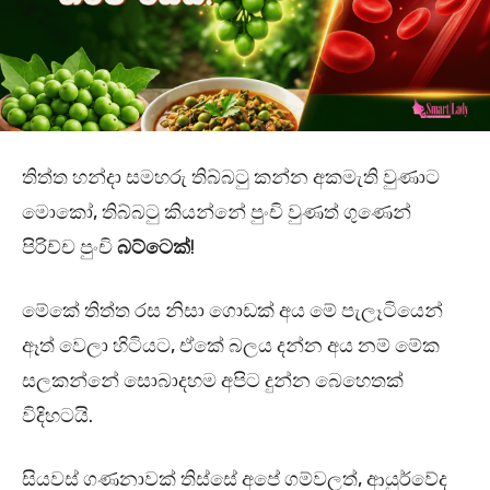
තිත්ත හන්දා සමහරු තිබ්බටු කන්න අකමැති වුණාට
මොකෝ, තිබ්බටු කියන්නේ පුංචි වුණත් ගුණෙන්
පිරිච්ච පුංචි
බට්ටෙක්
!
මේකේ තිත්ත රස නිසා ගොඩක් අය මේ පැලෑටියෙන්
ඈත් වෙලා හිටියට, ඒකේ බලය දන්න අය නම් මේක
සලකන්නේ සොබාදහම අපිට දුන්න බෙහෙතක්
විදිහටයි.
සියවස් ගණනාවක් තිස්සේ අපේ ගම්වලත්, ආයුර්වේද