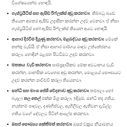
විශේෂයෙන්ම හොඳයි.
ගැස්ට්‍රයිටිස් සහ ඇසිඩ් රිෆ්ලක්ස් අඩු කරනවා:
තිබ්බටු බඩේ
තියෙන අමතර ඇසිඩ් උදාසීන කරන්න උදව් වෙනවා. ඒ නිසා
ගැස්ට්‍රයිටිස් හෝ ඇසිඩ් රිෆ්ලක්ස් තියෙන අයට හොඳයි.
ආහාර දිරවීම දියුණු කරනවා, මළබද්ධය අඩු කරනවා:
මේකේ
තන්තු වැඩියි. ඒ නිසා ආහාර මාර්ගය මෘදුව උත්තේජනය
කරලා, හොඳින් මළපහ පිටවීමට උදව් කරනවා.
මතකය වැඩි කරනවා:
සාම්ප්‍රදායිකව මේක අවධානය වැඩි
කරන්න, මානසික වෙහෙස අඩු කරන්න, මොළයේ සෞඛ්‍යයට
උදව් කරන්න පාවිච්චි කරලා තියෙනවා.
සන්ධි සහ මාංශ පේශි වේදනාව අඩු කරනවා:
තම්බලා හෝ
බැදලා
තල තෙල්
එක්ක මිශ්‍ර කරලා, ඉදිමුම්, සන්ධි තද ගතිය,
නැත්නම් පාදවල, දණහිස්වල, ඇඟිලිවල ඇතිවන දැවිල්ල
ගතිය වගේ දේවලට පිටින් ආලේප කරනවා.
ඔසප් සෞඛ්‍යය ශක්තිමත් කරනවා:
ඔසප් චක්‍රය නියාමනය