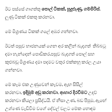
ඊට පස්සේ ගාගත්තු
පොල් ටිකක්, සුදුළූණු, ගම්මිරිස්
,
ලුණු ටිකක් එකතු කරනවා.
මේ මිශ්‍රණය ටිකක් ගලේ අඹර ගන්නවා.
ඊටත් පසුව භාජනයක් ගෙන අර කලින් බැදගත් තිබ්බටු
දමා හැන්දෙන් පොඩිකර,පසුව බැදගත් පොල් සහ
කුළුබඩු මිශ්‍රණය දමා පදමට වතුර එක්කහු කරල උයා
ගන්නවා.
මේ කෑම එක උණුවෙන් කෑවම, ඇඟ සිසිල්
කරනවා,
ඉදිමුම් අඩු කරනවා
,
ආහාර දිරවීමට
උදව්
කරනවා කියලා ප්‍රසිද්ධයි. ඒ නිසා උණ, බඩ පිපුම, ඇඟේ
උශ්ණෙ වැඩිවීම වගේ දේවල් වලට මේක හොඳම