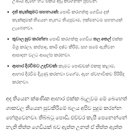
උණයි ඇඟේ හීට් එකයි අඩු කරගන්න පුළුවන්.
දත් කැක්කුමට සහනයක්:
පොඩි කරගත්තු ගෙඩිය දත්
කැක්කුමක් තියෙන තැනට තියපුවාම, ඉක්මනටම සහනයක්
ලැබෙනවා.
තුවාල සුව කරන්න:
පොඩි කරගත්තු ගෙඩිය
තල තෙල්
එක්ක
මිශ්‍ර කරලා, කප්පාදු, කෘමි දෂ්ට කිරීම්, සහ සමේ ඇතිවන
ආසාදන වලට ආලේප කරනවා.
ආහාර දිරවීමට උදව්වක්:
කෑමට පොඩ්ඩක් එකතු කළාම,
ආහාර දිරවීම දියුණු කරනවා වගේම, ඇඟ ස්වභාවිකව පිරිසිදු
කරනවා.
අද තියෙන ක්ෂණික ආහාර එක්ක බැලුවම මේ බෙහෙත්
ශාකවල තියෙන සුවකිරීමේ බලය අපිව පුදුම කරන්න
හේතුවෙනවා. තිබ්බටු පොඩි, එච්චර කැපී පෙනෙන්නේ
නැති තිත්ත ගෙඩියක් බව ඇත්ත උනත් ඒ තිත්ත ඇත්ත