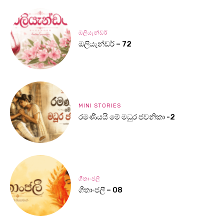
ඔලියැන්ඩර්
ඔලියැන්ඩර් – 72
MINI STORIES
රමණීයයි මේ මධුර ජවනිකා -2
ගීතාංජලී
ගීතාංජලී – 08