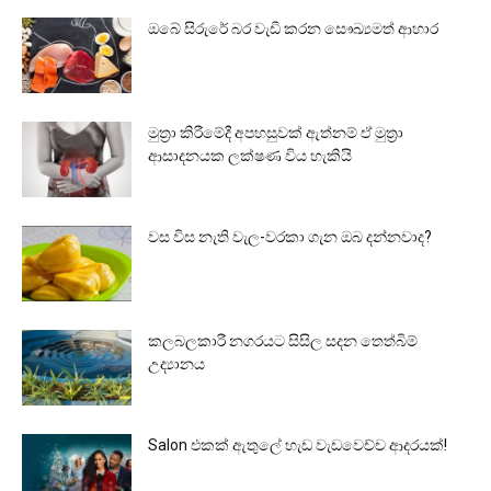
ඔබේ සිරුරේ බර වැඩි කරන සෞඛ්‍යමත් ආහාර
මුත්‍රා කිරීමේදී අපහසුවක් ඇත්නම් ඒ මුත්‍රා
ආසාදනයක ලක්ෂණ විය හැකියි
වස විස නැති වැල-වරකා ගැන ඔබ දන්නවාද?
කලබලකාරී නගරයට සිසිල සදන තෙත්බිම්
උද්‍යානය
Salon එකක් ඇතුලේ හැඩ වැඩවෙච්ච ආදරයක්!