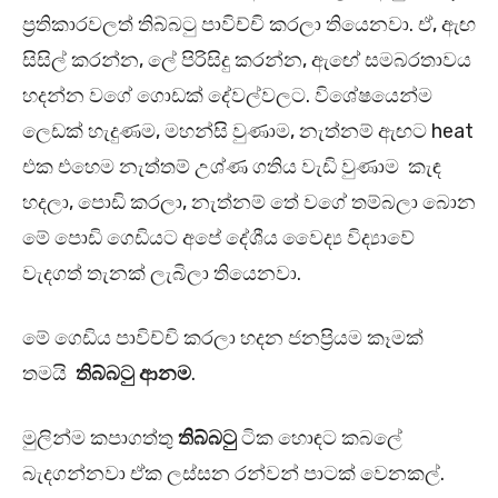
ප්‍රතිකාරවලත් තිබ්බටු පාවිච්චි කරලා තියෙනවා. ඒ, ඇඟ
සිසිල් කරන්න, ලේ පිරිසිදු කරන්න, ඇඟේ සමබරතාවය
හදන්න වගේ ගොඩක් දේවල්වලට. විශේෂයෙන්ම
ලෙඩක් හැදුණම, මහන්සි වුණාම, නැත්නම් ඇඟට heat
එක එහෙම නැත්තම් උශ්ණ ගතිය වැඩි වුණාම කැඳ
හදලා, පොඩි කරලා, නැත්නම් තේ වගේ තම්බලා බොන
මේ පොඩි ගෙඩියට අපේ දේශීය වෛද්‍ය විද්‍යාවේ
වැදගත් තැනක් ලැබිලා තියෙනවා.
මේ ගෙඩිය පාවිච්චි කරලා හදන ජනප්‍රියම කෑමක්
තමයි
තිබ්බටු ආනම
.
මුලින්ම කපාගත්තු
තිබ්බටු
ටික හොඳට කබලේ
බැදගන්නවා ඒක ලස්සන රන්වන් පාටක් වෙනකල්.