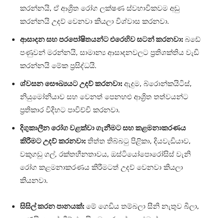
කරන්නයි, ඒ ආශ්‍රිත රෝග ලක්ෂණ ස්වභාවිකවම අඩු
කරන්නයි උදව් වෙනවා කියලා විශ්වාස කරනවා.
ආසාදන සහ පරපෝෂිතයන්ට එරෙහිව සටන් කරනවා:
බඩේ
පණුවන් මරන්නයි, සාමාන්‍ය ආසාදනවලට ප්‍රතිශක්තිය වැඩි
කරන්නයි මේක ප්‍රසිද්ධයි.
ශ්වසන සෞඛ්‍යයට උදව් කරනවා:
ඇදුම, බ්රොන්කයිටිස්,
නියුමෝනියාව සහ වෙනත් පෙනහළු ආශ්‍රිත තත්වයන්ට
ප්‍රතිකාර විදිහට පාවිච්චි කරනවා.
දිගුකාලීන රෝග වළක්වා ගැනීමට සහ කළමනාකරණය
කිරීමට උදව් කරනවා:
තිත්ත තිබ්බටු පිළිකා, දියවැඩියාව,
වකුගඩු ගල්, රක්තහීනතාවය, ඔස්ටියෝපොරෝසිස් වැනි
රෝග කළමනාකරණය කිරීමටත් උදව් වෙනවා කියලා
කියනවා.
සිසිල් කරන පානයක්:
මේ ගෙඩිය තම්බලා සීනි නැතුව බීලා,