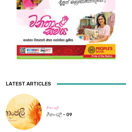
LATEST ARTICLES
ගීතාංජලී
ගීතාංජලී – 09