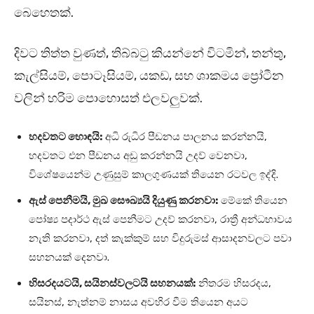
බෙහෙතක්.
දිවට තිත්ත වුණත්, තිබ්බටු කියන්නේ විටමින්, තන්තු,
කැල්සියම්, පොටෑසියම්, යකඩ, සහ ශාකමය ප්‍රෝටීන
වලින් හරිම පොහොසත් එලවලුවක්.
හදවතට හොඳයි:
අධි රුධිර පීඩනය පාලනය කරන්නයි,
හදවතට එන පීඩනය අඩු කරන්නයි උදව් වෙනවා,
විශේෂයෙන්ම උණුසුම් කාලගුණයක් තියෙන රටවල ඉද්දි.
ඇස් පෙනීමයි, මුඛ සෞඛ්‍යයි දියුණු කරනවා:
මේකේ තියෙන
පෝෂ්‍ය පදාර්ථ ඇස් පෙනීමට උදව් කරනවා, රාත්‍රී අන්ධභාවය
නැති කරනවා, දත් කැක්කුම් සහ විදුරුමස් ආසාදනවලට පවා
සහනයක් දෙනවා.
හිසරදයටයි, සයිනස්වලටයි සහනයක්:
නිතරම හිසරදය,
සයිනස්, නැත්නම් නාසය අවහිර වීම තියෙන අයට