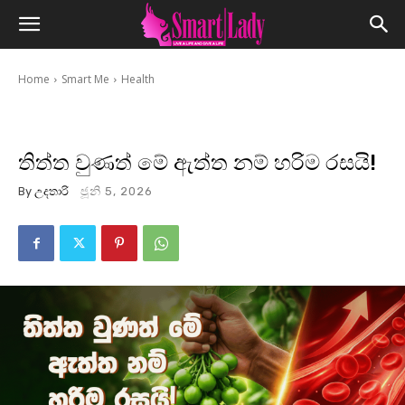
Home
Smart Me
Health
තිත්ත වුණත් මේ ඇත්ත නම් හරිම රසයි!
By
උදතාරි
ජූනි 5, 2026