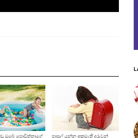
L
 අඩු ඔබේ පොඩිත්තාගේ
පාසල් යන්න අකමැති දරුවන්