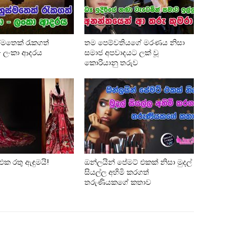
්මතෙක් රැකගත්
තම පෙම්වතියගේ මරණය නිසා
 – ලංකා ආදරය
සමාජ අපවාදයට ලක් වූ
කොරියානු තරුව
එක රතු ඇඳුමයි!
ඔන්ලයින් පේමට් එකක් නිසා මුදල්
සියල්ල අහිමි කරගත්
තරුණියකගේ කතාව