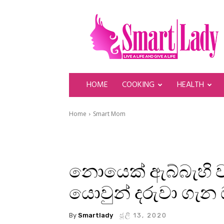
SmartLady
HOME
COOKING
HEALTH
Home
Smart Mom
නොයෙක් ඇබ්බැහි ව
යොවුන් දරුවා ගැන 
By
Smartlady
ජූලි 13, 2020