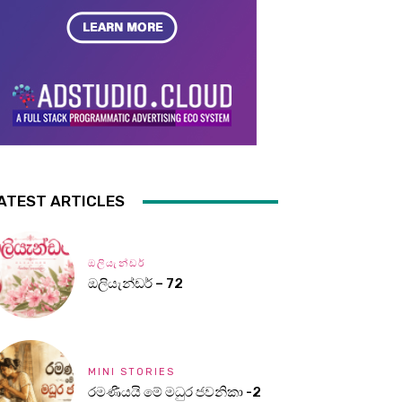
ATEST ARTICLES
ඔලියැන්ඩර්
ඔලියැන්ඩර් – 72
MINI STORIES
රමණීයයි මේ මධුර ජවනිකා -2