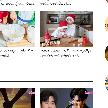
ධනය කරන ක්‍රියාකාරකම්.
ඉන්න දෙමාපියන්ට…
 රස කෑම – ක්‍රීම් චීස්
නත්තල් ගහට කැවිලි සහ සැරසිලි
 කුකීස්
පොඩිත්තෝ එක්කම හදමු.