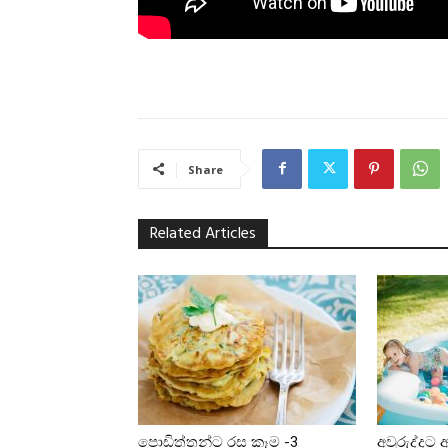
Share
Related Articles
පොඩිත්තන්ට රස කෑම -3
අවුරුද්දට