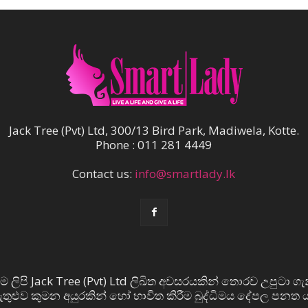
Jack Tree (Pvt) Ltd, 300/13 Bird Park, Madiwela, Kotte.
Phone : 011 281 4449
Contact us:
info@smartlady.lk
ම ලිපි Jack Tree (Pvt) Ltd ලිඛිත අවසරයකින් තොරව උපුටා ගැ
 ඇතුළුව කුමන අයුරකින් හෝ භාවිත කිරීම බුද්ධිමය දේපල පනත ය