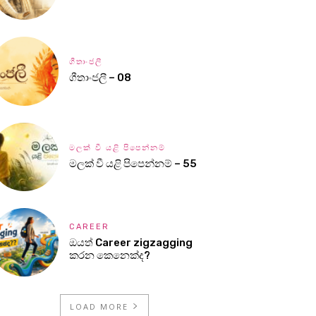
ගීතාංජලී
ගීතාංජලී – 08
මලක් වී යළි පිපෙන්නම්
මලක් වී යළි පිපෙන්නම් – 55
CAREER
ඔයත් Career zigzagging
කරන කෙනෙක්ද?
LOAD MORE