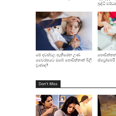
බුද්ධි වර්
මේ දවස්වල පැතිරෙන උණ
පොඩිත්තන්ට
වෛරසයට ඔබේ පොඩිත්තාත් බිලි
ස්ට්‍රෝබෙරි
වුණාද?
Don't Miss