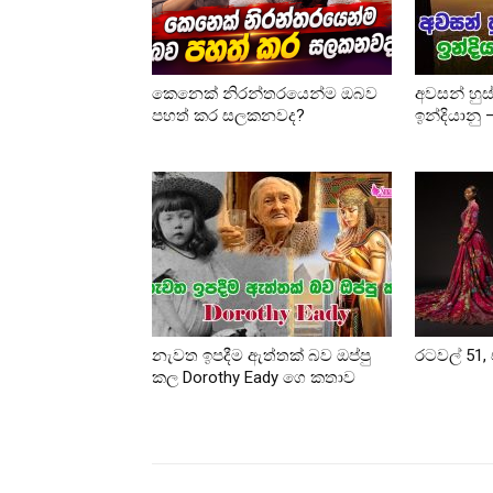
කෙනෙක් නිරන්තරයෙන්ම ඔබව
අවසන් හුස
පහත් කර සලකනවද?
ඉන්දියානු
නැවත ඉපදීම ඇත්තක් බව ඔප්පු
රටවල් 51, 
කල Dorothy Eady ගෙ කතාව