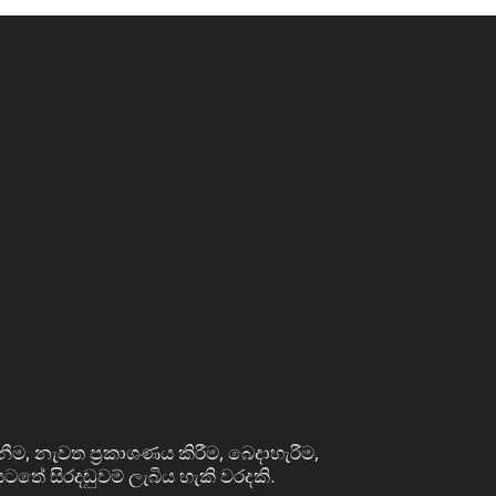
නීම, නැවත ප්‍රකාශණය කිරීම, බෙදාහැරීම,
ටතේ සිරදඬුවම් ලැබිය හැකි වරදකි.