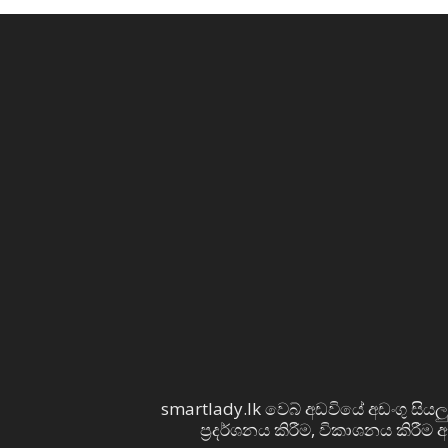
smartlady.lk වෙබ් අඩවියේ අඩංගු සියලු
ප්‍රදර්ශනය කිරීම, විකාශනය කිරීම