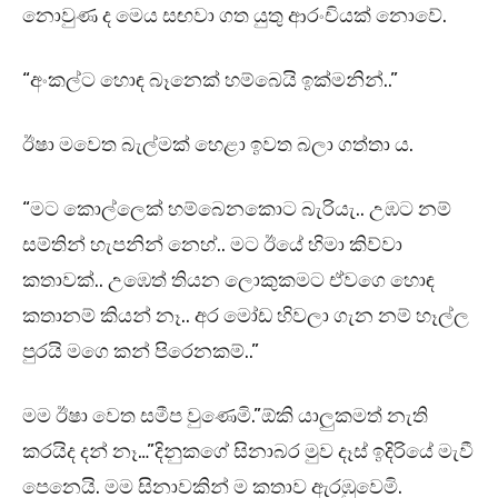
නොවුණ ද මෙය සඟවා ගත යුතු ආරංචියක් නොවේ.
“අංකල්ට හොඳ බෑනෙක් හම්බෙයි ඉක්මනින්..”
ඊෂා මවෙත බැල්මක් හෙළා ඉවත බලා ගත්තා ය.
“මට කොල්ලෙක් හම්බෙනකොට බැරියැ.. උඹට නම්
සම්තින් හැපනින් නෙහ්.. මට ඊයේ හිමා කිව්වා
කතාවක්.. උඹෙත් තියන ලොකුකමට ඒවගෙ හොඳ
කතානම් කියන් නෑ.. අර මෝඩ හිවලා ගැන නම් හෑල්ල
පුරයි මගෙ කන් පිරෙනකම්..”
මම ඊෂා වෙත සමීප වුණෙමි.”ඕකි යාලුකමත් නැති
කරයිද දන් නෑ…”දිනුකගේ සිනාබර මුව දෑස් ඉදිරියේ මැවී
පෙනෙයි. මම සිනාවකින් ම කතාව ඇරඹුවෙමි.