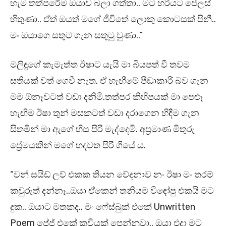
හැම තත්පරේම ඔයාව බලා ගත්තා.. මට හරියට ජෙලස්
හිතුණා.. ඒත් ඔයත් මගේ ජීවිතේ ලොකු කොටසක් පිනී..
මං ඔයාගෙ සතුට ගැන සතුටු වුණා..”
මලිඳුගේ කැමැත්ත ඊෂාට යැයි මා බියපත් වී තවම
සතියක් වත් ගෙවී නැත. ඒ හැඟීමේ පීඩාකාරි බව ගැන
මම ඕනෑවටත් වඩා දනිමි.තත්පර කිහිපයක් මා පෙළූ
හැඟීම ඊෂා තුන් මසකටත් වඩා දරාගෙන හිඳීම ගැන
සිතමින් මා ඇගේ හිස පිරි මැද්දෙමි. අප්‍රමාණ මිතුරු
ප්‍රේමයකින් මගේ හදවත පිරී ගියේ ය.
“වන් සයිඩ් ලව් එකක තියන වේදනාව නං ඊෂා මං තරම්
කවුරුත් දන්නෑ..ඔයා ඒකෙන් තනියම විඳෝපු එකයි මට
දුක.. ඔයාට මතකද.. මං ෆේස්බුක් එකේ Unwritten
Poem පේජ් එකේ කවියක් පෙන්නුවා.. ඔයා එදා මට