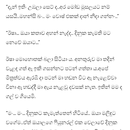
“දැන් ඉතිං උඹලා සෙට් ද..අර මෝඩ මූසලයට නම්
යසයි..මහන්සි බං.. මං වොෂ් එකක් දාන් නිදා ගන්නං..”
“ඊෂා… ඔයා කතාව අහන් නැද්ද.. දිනුක කැමති මට
නෙවේ ඔයාට…”
ඊෂා මොහොතක් බලා සිටියා ය. අනතුරුව මා තදින්
වැළඳ ගත් ඈ ඉකි ගසන්නට පටන් ගත්තා ය.අපේ
මිත්‍රත්වය ඇරඹි දා පටන් මා හඬන විට ඈ නැළෙව්වා
විනා ඈ හඬද්දී මා ඇය නැළවූ දවසක් නැත. ඉතින් මම ද
ගල් ව ගියෙමි.
“මං… මං… දිනුකට කැමැත්තෙන් හිටියේ.. ඔයා මලිඳුට
වගේම..ඒත් ඔයාලගෙ ෆියුනරල් එක වෙලාවේ දිනුක