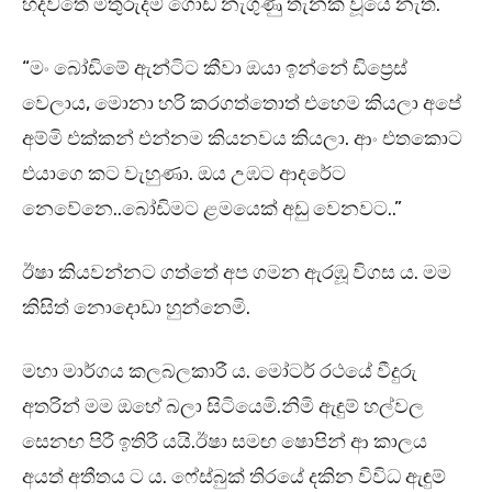
හදවතේ මිතුරුදම් ගොඩ නැගුණු තැනක් වූයේ නැත.
“මං බෝඩිමේ ඇන්ටිට කීවා ඔයා ඉන්නේ ඩිප්‍රෙස්
වෙලාය, මොනා හරි කරගත්තොත් එහෙම කියලා අපේ
අම්මි එක්කන් එන්නම කියනවය කියලා. ආං එතකොට
එයාගෙ කට වැහුණා. ඔය උඹට ආදරේට
නෙවේනෙ..බෝඩිමට ළමයෙක් අඩු වෙනවට..”
ඊෂා කියවන්නට ගත්තේ අප ගමන ඇරඹූ විගස ය. මම
කිසිත් නොදොඩා හුන්නෙමි.
මහා මාර්ගය කලබලකාරී ය. මෝටර් රථයේ වීදුරු
අතරින් මම ඔහේ බලා සිටියෙමි.නිමි ඇඳුම් හල්වල
සෙනඟ පිරී ඉතිරී යයි.ඊෂා සමඟ ෂොපින් ආ කාලය
අයත් අතීතය ට ය. ෆේස්බුක් තිරයේ දකින විවිධ ඇඳුම්