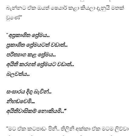
බැන්නට ඒක ඔයත් ෂෙයාර් කළා කියලා දැනුයි මතක්
වුණේ”
“
අප්‍රකාශිත ප්‍රේමය..
ප්‍රකාශිත ප්‍රේමයටත් වඩාත්..
පරිත්‍යාග කළ ප්‍රේමය..
අයිති කරගත් ප්‍රේමයට වඩාත්..
බලවත්ය..
සංසාරය දිගු බැවින්..
නිහඬවෙමි…
අයිතිවාසිකම් නොකියමි..”
“මට ඒක කටපාඩං පිනී.. තිලිනි අක්කා ඒක මටම ලිව්වා