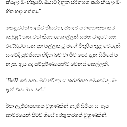
කියලා මං හිතුවේ. ඔයාට දිනුක පරිත්‍යාග කරා කියලා මං
හිත හදා ගත්තා..”
කෙළවරක් නැතිව කියවන, ඕනෑම මොහොතක කට
කැඩුණු කතාවක් කියන,කොල්ලන් සමඟ වාදයට සහ
රණ්ඩුවට යන දඟ මල්ලක වූ මගේ මිතුරිය තුළ මෙවැනි
සංවේදි යුවතියක හිඳින බව මා මීට පෙර දැන සිටියේ ම
නැත. ඇය අද සම්පූර්ණයෙන්ම වෙනස් කෙල්ලකි.
“පිස්සියක් නෙ.. මට පරිත්‍යාග කරන්නෙ මොකටද.. ඕං
දැන් එයා ඔයාගේ..”
ඊෂා ලැජ්ජාසහගත මුහුණකින් නැගී සිටියා ය. ඇය
කාමරයෙන් පිටව ගියේ ද රතු කරගත් මුහුණකිනි.