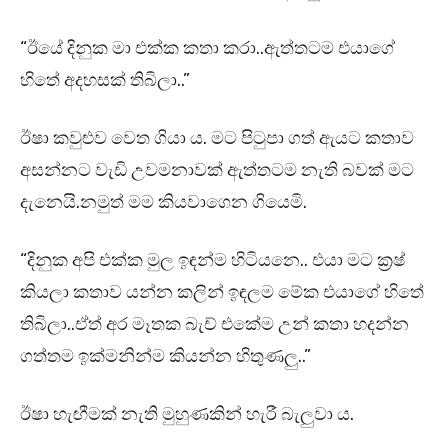
“ඊයේ දිනුක මා එක්ක කතා කරා..ඇත්තටම එයාගේ
හිතේ අදහසක් තිබිලා..”
ඊෂා කවුළුව වෙත ගියා ය. මට පිටුපා ගත් ඇයට කතාව
අසන්නට වැඩි උවමනාවක් ඇත්තටම නැති බවක් මට
දැනෙයි.නමුත් මම කියවාගෙන ගියෙමි.
“දිනුක අපි එක්ක මුල ඉඳන්ම හිටියනෙ.. එයා මට ක්‍රෂ්
කියලා කතාව යන්න කලින් ඉඳලම මේක එයාගේ හිතේ
තිබිලා..ඒත් අර මෑතක බැච් එකේම උන් කතා හදන්න
ගත්තම ඉක්මනින්ම කියන්න හිතුණලු..”
ඊෂා හැඟීමක් නැති මුහුණකින් හැරී බැලුවා ය.