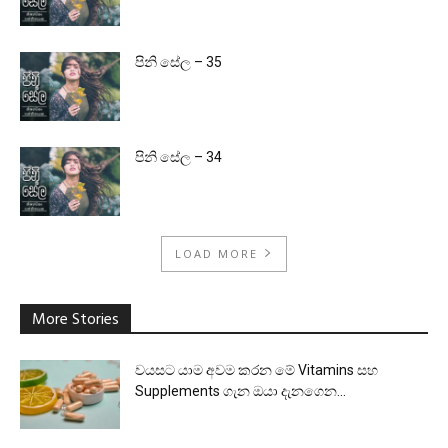
පිනි සේල – 35
පිනි සේල – 34
LOAD MORE
More Stories
වයසට යාම අවම කරන මේ Vitamins සහ
Supplements ගැන ඔයා දැනගෙන...