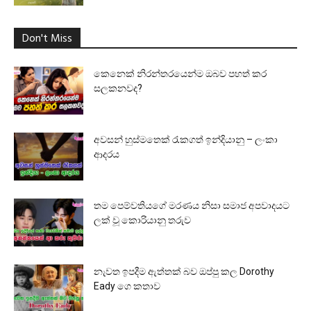
Don't Miss
කෙනෙක් නිරන්තරයෙන්ම ඔබව පහත් කර
සලකනවද?
අවසන් හුස්මතෙක් රැකගත් ඉන්දියානු – ලංකා
ආදරය
තම පෙම්වතියගේ මරණය නිසා සමාජ අපවාදයට
ලක් වූ කොරියානු තරුව
නැවත ඉපදීම ඇත්තක් බව ඔප්පු කල Dorothy
Eady ගෙ කතාව