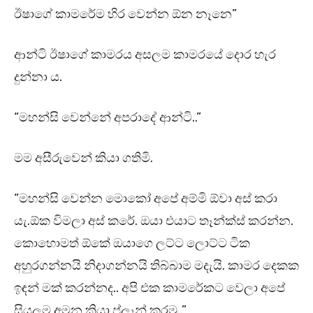
ඊෂාගේ කාමරේම හිර වෙන්න ඕන නෑනෙ”
ආන්ටි ඊෂාගේ කාමරය අසලම කාමරයේ දොර හැර
දුන්නා ය.
“මහන්සි වෙන්නේ අපරාදේ ආන්‍ටි..”
මම අසීරුවෙන් කියා ගතිමි.
“මහන්සි වෙන්න මොකෝ අපේ අම්මි ඕවා අස් කරා
යැ.ඕක විමලා අස් කරේ. ඔයා එයාට තෑන්ක්ස් කරන්න.
කොහොමත් ඕකේ ඔයාගෙ ලට්ට ලොට්ට ටික
අහුරගන්නයි නිදාගන්නයි තිබ්බාම මදැයි. කාමර දෙකක
ඉඳන් මක් කරන්නද.. අපි එක කාමරේකට වෙලා අපේ
සියලුම අමන ක්‍රියා ප්ලෑන් කරමු..”