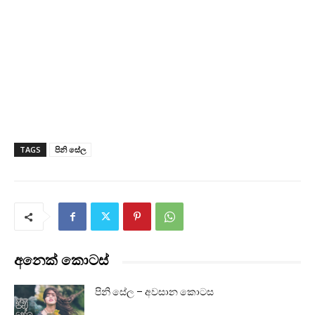
TAGS
පිනි සේල
අනෙක් කොටස්
පිනි සේල – අවසාන කොටස