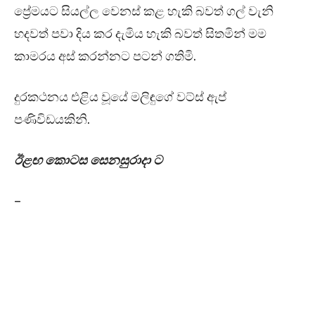
ප්‍රේමයට සියල්ල වෙනස් කළ හැකි බවත් ගල් වැනි
හදවත් පවා දිය කර දැමිය හැකි බවත් සිතමින් මම
කාමරය අස් කරන්නට පටන් ගතිමි.
දුරකථනය එළිය වූයේ මලිඳුගේ වට්ස් ඇප්
පණිවිඩයකිනි.
ඊළඟ කොටස සෙනසුරාදා ට
–