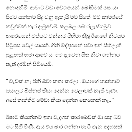
නොදනිමි. ආවාට වඩා වේගයෙන් බෝඩිමක් සොයා
පිටව යන්නට සිදු වනු ඇතැයි මට සිතේ. මම කාමරයේ
කවුළුවක් හැර දැමුවෙමි. කලබල බොරලැස්ගමුව
නගරයෙන් මත්තට වන්නට පිහිටා තිබූ ඊෂාගේ නිවසට
පිටුපස වෙල් යායකි. ගිනි මද්දහනේ පවා ඉන් සිහිලැති
සුළඟක් හමා ආවේ ය. මම දැවෙන සිත නිවා ගන්නට
තැත් දරමින් සිටියෙමි.
” වැඩක් නෑ පිනී ඕවා කතා කරලා.. ඔයාගේ තාත්තාට
ඔයාලට බිස්නස් කියා දෙන්න වෙලාවක් නැති වුණා..
අපේ තාත්තිට මේවා කියා දෙන්න කෙනෙක් නෑ.. “
ඊෂාට කියන්නට ඉතා වැදගත් කාරණාවක් මා සතු බව
මට සිහි විණි. ඇය එය බාර ගන්නා හැටි ගැන අදහසක්