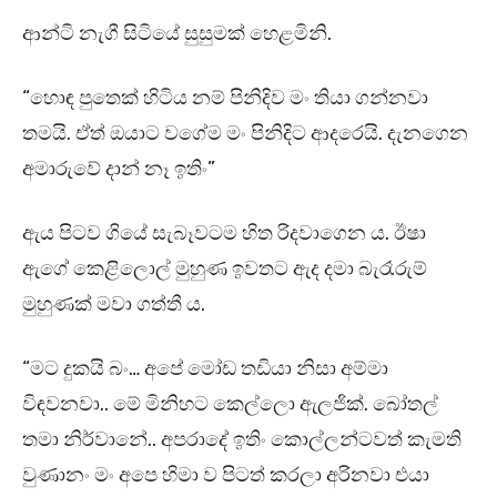
ආන්ටි නැගී සිටියේ සුසුමක් හෙළමිනි.
“හොඳ පුතෙක් හිටිය නම් පිනිදිව මං තියා ගන්නවා
තමයි. ඒත් ඔයාට වගේම මං පිනිදිට ආදරෙයි. දැනගෙන
අමාරුවේ දාන් නෑ ඉතිං”
ඇය පිටව ගියේ සැබෑවටම හිත රිදවාගෙන ය. ඊෂා
ඇගේ කෙළිලොල් මුහුණ ඉවතට ඇද දමා බැරෑරුම්
මුහුණක් මවා ගත්තී ය.
“මට දුකයි බං… අපේ මෝඩ තඩියා නිසා අම්මා
විඳවනවා.. මේ මිනිහට කෙල්ලො ඇලජික්. බෝතල්
තමා නිර්වානේ.. අපරාදේ ඉතිං කොල්ලන්ටවත් කැමති
වුණානං මං අපෙ හිමා ව පිටත් කරලා අරිනවා එයා