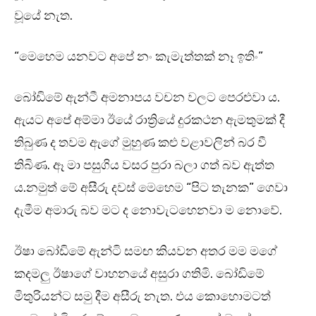
වූයේ නැත.
“මෙහෙම යනවට අපේ නං කැමැත්තක් නෑ ඉතිං”
බෝඩිමේ ඇන්ටී අමනාපය වචන වලට පෙරළුවා ය.
ඇයට අපේ අම්මා ඊයේ රාත්‍රියේ දුරකථන ඇමතුමක් දී
තිබුණ ද තවම ඇගේ මුහුණ කළු වළාවලින් බර වී
තිබිණ. ඈ මා පසුගිය වසර පුරා බලා ගත් බව ඇත්ත
ය.නමුත් මේ අසීරු දවස් මෙහෙම “පිට තැනක” ගෙවා
දැමීම අමාරු බව මට ද නොවැටහෙනවා ම නොවේ.
ඊෂා බෝඩිමේ ඇන්ටි සමඟ කියවන අතර මම මගේ
කදමලු ඊෂාගේ වාහනයේ අසුරා ගතිමි. බෝඩිමේ
මිතුරියන්ට සමු දීම අසීරු නැත. එය කොහොමටත්