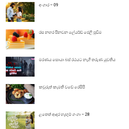
අංගාර – 09
රස නහර පිනවන ලේයර්ඩ් ජෙලි පුඩිම
මරණය සොයා බස් රථයට නැගි තරුණ යුවතිය
කවුරුත් කැමති වඩේ රෙසිපි
ළතෙත් ආදර හැඟුම් ගංගා – 28