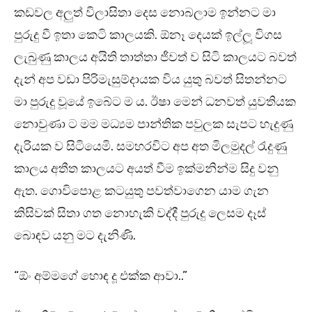
කඩවල අලුත් විලාසිතා දෙස නොබලාම ඉන්නට මා
පුරුදු වී ඉතා කෙටි කාලයකි. ඕනෑ දෙයක් ඉල්ලූ විගස
ලැබුණු කාලය අයිති තාත්තා ජීවත් ව සිටි කාලයට බවත්
දැන් අප වඩා පිරිමැසුම්දායක විය යුතු බවත් සිතන්නට
මා පුරුදු වූයේ ඉබේට ම ය. ඊෂා මෙන් ධනවත් යුවතියක
නොවුණා ට මම මධ්‍යම පාන්තික පවුලක සැපට හැදුණු
දැරියක ව සිටියෙමි. සමහරවිට අප අත මිලමුදල් රැදුණු
කාලය අතීත කාලයට අයත් වීම ඉක්මනින්ම සිදු වනු
ඇත. ගොවිපොළ කටයුතු පවත්වාගෙන යාම ගැන
කිසිවක් සිතා ගත නොහැකි වද්දී පුරුදු ලෙසම දෑස්
බොඳව යනු මට දැනිණි.
“ඕං අම්මගේ හොඳ දූ එක්ක ආවා..”