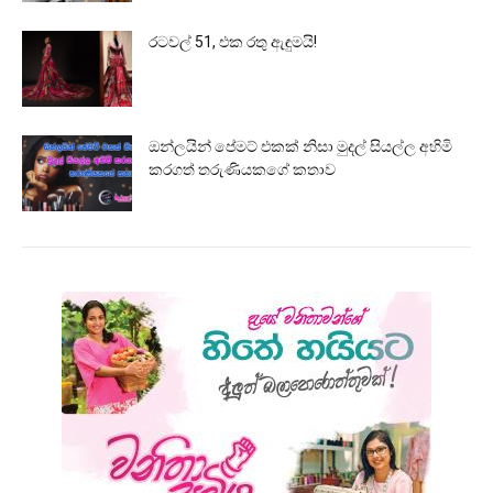
රටවල් 51, එක රතු ඇඳුමයි!
ඔන්ලයින් පේමට් එකක් නිසා මුදල් සියල්ල අහිමි
කරගත් තරුණියකගේ කතාව