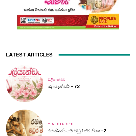
LATEST ARTICLES
ඔලියැන්ඩර්
ඔලියැන්ඩර් – 72
MINI STORIES
රමණීයයි මේ මධුර ජවනිකා -2