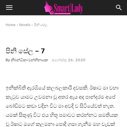
Home
Novels
පිනි සේල
පිනි සේල – 7
By
නිබන්ධිකා වන්නිනායක
අගෝස්තු 26, 2020
ඉනික්බිති ඇරඹියේ කලබලකාරී දවසකි. ඊෂාට මා වහා
කැටුව යාමට උවමනා වූ අතර ඇය අද පාන්දරම අපේ
බෝඩිමට කඩා වදින විට මා අවදි ව සිටියේවත් නැත.
යමක් සිතුණු විට එය හිතූ පමාවට කරන්නට සමතියක
වූ ඊෂාට මගේ කලමනා පොදි ගසා ගැනීම මහ වැඩක්