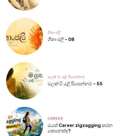
ගීතාංජලී
ගීතාංජලී – 08
මලක් වී යළි පිපෙන්නම්
මලක් වී යළි පිපෙන්නම් – 55
CAREER
ඔයත් Career zigzagging කරන
කෙනෙක්ද?