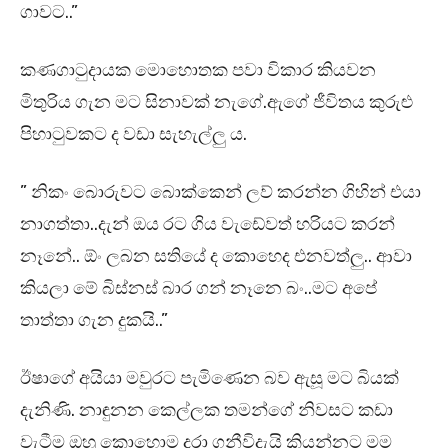
ගාවට..”
කණගාටුදායක මොහොතක පවා විකාර කියවන
මිතුරිය ගැන මට සිනාවක් නැගේ.ඇගේ ජීවිතය කුරුළු
පිහාටුවකට ද වඩා සැහැල්ලු ය.
” නිකං බොරුවට බොක්කෙන් ලව් කරන්න ගිහින් එයා
නාගත්තා..දැන් ඔය රට ගිය වැඩේවත් හරියට කරන්
නෑනේ.. ඕං ලබන සතියේ ද කොහෙද එනවත්ලු.. ආවා
කියලා මේ බිස්නස් බාර ගන් නෑනෙ බං..මට අපේ
තාත්තා ගැන දුකයි..”
ඊෂාගේ අයියා මවුරට පැමිණෙන බව ඇසූ මට බියක්
දැනිණි. නාඳුනන කෙල්ලක තමන්ගේ නිවසට කඩා
වැටීම ඔහු කොහොම දරා ගනීවිදැයි කියන්නට මම