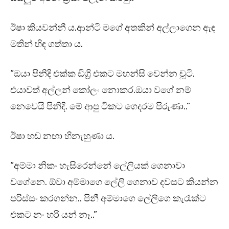
ඊෂා කියවන්නී ය.ආන්ටි මගේ අතකින් අල්ලාගෙන ඇඳ
මතින් හිඳ ගත්තා ය.
“ඔයා පිනිදි එක්ක ඩිග්‍රි එකට මහන්සි වෙන්න චූටි.
එයාවත් අල්ලන් කෝලං නොකර.ඔයා වගේ නම්
නෙවෙයි පිනිදි. මේ ආපු ටිකට ගෙදරම පිරුණා..”
ඊෂා හඬ නඟා හිනැහුණා ය.
“අම්මා නිකං හැසිරෙන්නේ ලේලියක් ගෙනාවා
වගේනෙ. ඕවා අම්මාගෙ ලේලි ගෙනාව දවසට කියන්න
පරිස්සං කරගන්න.. පිනී අම්මාගෙ ලේලිගෙ කැරැක්ට
එකට නං හරි යන් නෑ..”