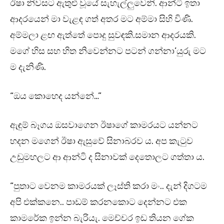
ඊෂා නිවසට ඇතුළු වූයේ සැහැල්ලුවෙනි. ආන්ටි ඉතා
ආදරයෙන් මා වැළඳ ගත් අතර මට අම්මා සිහි විණි.
අම්මලා ළඟ ඇත්තේ පොදු සුවඳකි.සමාන ආදරයකි.
මගේ හිස සහ හිත නිවෙන්නට පටන් ගන්නා’යුරු මට
ම දැනිණි.
“ඔය කොහෙද යන්නේ…”
ඇඳුම් බෑගය ඔසවාගෙන ඊෂාගේ කාමරයට යන්නට
හදන මගෙන් ඊෂා ඇසුවේ සිනාබරව ය. අප කැටුව
උඩුමහලට ආ ආන්ටි ද සිනාවක් දෙතොලට ගත්තා ය.
“පුතාට වෙනම කාමරයක් ලෑස්ති කරා මං.. දැන් දිගටම
අපි එක්කනෙ.. පාඩම් කරනකොට දෙන්නට එක
කාමරේක ඉන්න බැරියැ. මෙච්චර ඉඩ තියන ගේක