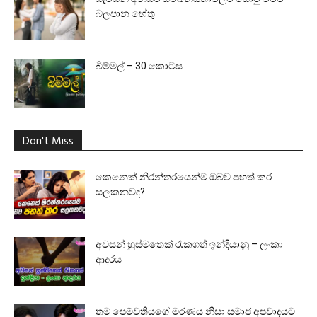
බලපාන හේතු
බිම්මල් – 30 කොටස
Don't Miss
කෙනෙක් නිරන්තරයෙන්ම ඔබව පහත් කර
සලකනවද?
අවසන් හුස්මතෙක් රැකගත් ඉන්දියානු – ලංකා
ආදරය
තම පෙම්වතියගේ මරණය නිසා සමාජ අපවාදයට