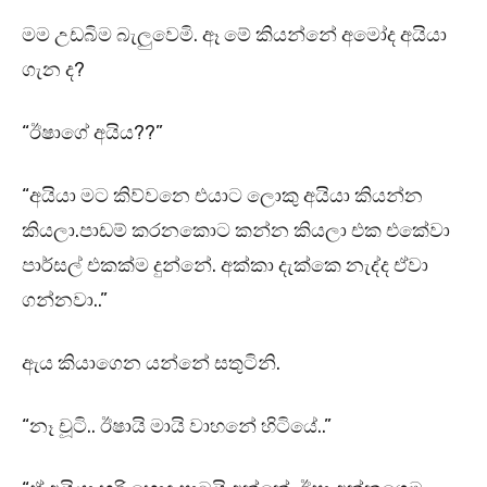
මම උඩබිම බැලුවෙමි. ඈ මේ කියන්නේ අමෝද අයියා
ගැන ද?
“ඊෂාගේ අයිය??”
“අයියා මට කිව්වනෙ එයාට ලොකු අයියා කියන්න
කියලා.පාඩම් කරනකොට කන්න කියලා එක එකේවා
පාර්සල් එකක්ම දුන්නේ. අක්කා දැක්කෙ නැද්ද ඒවා
ගන්නවා..”
ඇය කියාගෙන යන්නේ සතුටිනි.
“නෑ චූටි.. ඊෂායි මායි වාහනේ හිටියේ..”