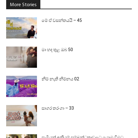
More Stories
මේ ඒ වසන්තයයි – 45
මා හද තුළ ඔබ 50
නිම් නැති නිම්නය 02
සාගර තරංගා – 33
සැමියන් අනියම් සම්බන්ධතාවලට යොමු වීමට