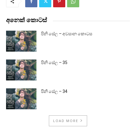
අනෙක් කොටස්
පිනි සේල – අවසාන කොටස
පිනි සේල – 35
පිනි සේල – 34
LOAD MORE