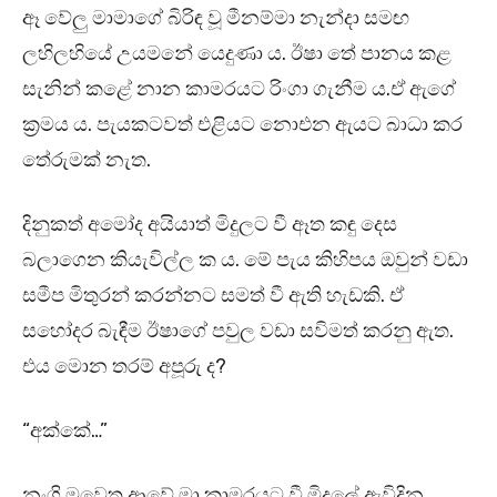
ඈ වේලු මාමාගේ බිරිඳ වූ මීනම්මා නැන්දා සමඟ
ලහිලහියේ උයමනේ යෙදුණා ය. ඊෂා තේ පානය කළ
සැනින් කළේ නාන කාමරයට රිංගා ගැනීම ය.ඒ ඇගේ
ක්‍රමය ය. පැයකටවත් එළියට නොඑන ඇයට බාධා කර
තේරුමක් නැත.
දිනුකත් අමෝද අයියාත් මිදුලට වී ඈත කඳු දෙස
බලාගෙන කියැවිල්ල ක ය. මේ පැය කිහිපය ඔවුන් වඩා
සමීප මිතුරන් කරන්නට සමත් වී ඇති හැඩකි. ඒ
සහෝදර බැඳීම ඊෂාගේ පවුල වඩා සවිමත් කරනු ඇත.
එය මොන තරම් අපූරු ද?
“අක්කේ…”
නංගි මවෙත ආවේ මා කාමරයට වී මිදුලේ ඇවිදින