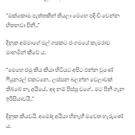
“ඔක්කොම පැත්තකින් තියලා මෙහෙ පදිංචි වෙන්න
හිතනවා පිනී…”
දිනුක අම්මාගේ මල් ගසකට ජංගමයේ කැමරාව
මානමින් කීවේ ය.
“මෙහෙ එමු කිය කියා හිටියට අපිට එන්න වුණේ
ෆියුනරල් එකටනෙ.. ලස්සන බලන්න වෙලාවක්
තිබ්බේ නෑ අයියේ.. අද නම් පිස්සු වගේ.. මට පිනී ගැන
ඉරිසියාවයි..”
දිනුක කියවයි. අමෝද අයියා හිනැහී මවෙත හැරුණේ
ය.