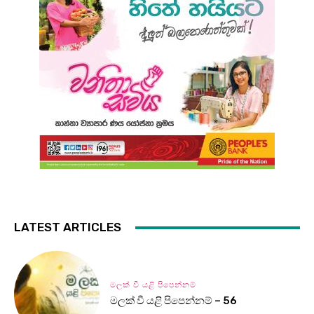
LATEST ARTICLES
මලක් වී යළි පිපෙන්නම්
මලක් වී යළි පිපෙන්නම් – 56