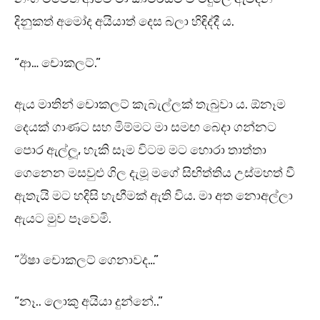
දිනුකත් අමෝද අයියාත් දෙස බලා හිඳිද්දී ය.
“ආ… චොකලට්.”
ඇය මාතින් චොකලට් කැබැල්ලක් තැබුවා ය. ඕනෑම
දෙයක් ගාණට සහ මිම්මට මා සමඟ බෙදා ගන්නට
පොර ඇල්ලූ, හැකි සෑම විටම මට හොරා තාත්තා
ගෙනෙන මසවුළු ගිල දැමූ මගේ සිඟිත්තිය උස්මහත් වී
ඇතැයි මට හදිසි හැඟීමක් ඇති විය. මා අත නොඅල්ලා
ඇයට මුව පෑවෙමි.
“ඊෂා චොකලට් ගෙනාවද…”
“නෑ.. ලොකු අයියා දුන්නේ..”