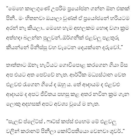
“මෙහෙ කාලගුණේ උපරිම ප්‍රයෝජන ගන්න ඕන එකක්
පිනී.. මං හිතනවා ඔයාලා වුණත් ඒ ප්‍රයෝජනේ හරියටම
අරන් නෑ කියලා.. මෙහෙ හැම අඟලකම හොඳ වගා ක්‍රම
අත්හදා බලන්න පුලුවන්..ඕර්ගනික් එළවලු පළතුරු
කියන්නේ මිනිස්සු වහ වැටෙන දෙයක්නෙ දරුවෝ..”
තාත්තාට ඕනෑ හැටියට ගොවිපොළ කරගෙන ගියා මිස
අප එයට අත පෙව්වේ නැත. ආර්ථික මධ්‍යස්ථාන වෙත
එළවළු රැගෙන ගියේ ද ඔහු ය. තේ ආදායම ද එළවළු
ආදායම ද අපට ජීවිතය පහසු කළ අතර නවීන ක්‍රම ගැන
ලොකු අදහසක් අපට අවශ්‍ය වූයේ ම නැත.
“සැලඩ් ප්ලේට්ස් , ෆෘට්ස් කප්ස් එහෙම මේ එළවලු
වලින් කරානම් පිනීලා කෝටිපතියො වෙනවා ශුවර්..”