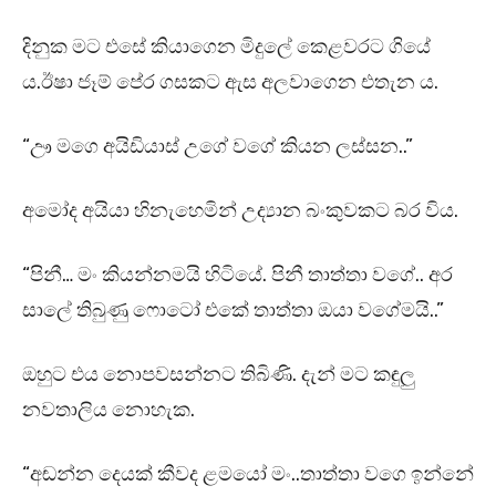
දිනුක මට එසේ කියාගෙන මිදුලේ කෙළවරට ගියේ
ය.ඊෂා ජෑම් පේර ගසකට ඇස අලවාගෙන එතැන ය.
“ඌ මගෙ අයිඩියාස් උගේ වගේ කියන ලස්සන..”
අමෝද අයියා හිනැහෙමින් උද්‍යාන බංකුවකට බර විය.
“පිනී… මං කියන්නමයි හිටියේ. පිනී තාත්තා වගේ.. අර
සාලේ තිබුණු ෆොටෝ එකේ තාත්තා ඔයා වගේමයි..”
ඔහුට එය නොපවසන්නට තිබිණි. දැන් මට කඳුලු
නවතාලිය නොහැක.
“අඬන්න දෙයක් කීවද ළමයෝ මං..තාත්තා වගෙ ඉන්නේ