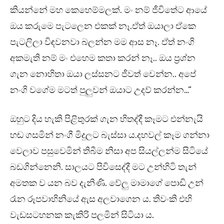
කියන්නේ මහ කෙහෙම්මලක්. මං නම් ජීවිතේට ආයේ
ඔය කරුමෙ පැටලෙන එකක් නෑ.ඒත් ඔයාලා ඒකෙ
පැටලිලා විඳවනවා බලන්න මම ආස නෑ. ඒත් නංගි
අකමැති නම් මං එහෙම කතා කරන් නෑ.. ඔය ප්‍රශ්න
ගැන නොහිතා ඔයා ලස්සනට ජීවත් වෙන්න.. අපේ
නංගි වගේම මටත් පුලුවන් ඔයාට උදව් කරන්න…”
ඔහුට දිය හැකි පිළිතුරක් ගැන හිතද්දී කෑමට එන්නැයි
හඬ ගසමින් නංගී මිදුලට බැස්සා ය.දහවල් කෑම ගන්නා
වෙලාව පසුවෙමින් තිබීම නිසා අප සියල්ලන්ම සිටියේ
බඩගින්නෙනි. සාලයට පිවිසෙද්දී මට උන්හිටි තැන්
අමතක ව යන බව දැනිණි. වේලු මාමාගේ පොඩි උන්
රෑන රූපවාහිනියේ ඇස අලවාගෙන ය. තිවංකි එහි
වැඩසටහනක කැකිරි පලමින් සිටියා ය.