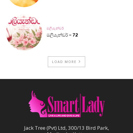
ඔලියැන්ඩර්
ඔලියැන්ඩර් – 72
LOAD MORE
Jack Tree (Pvt) Ltd, 300/13 Bird Park,