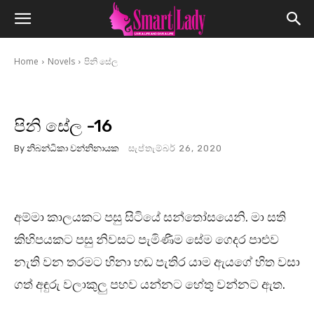
Home
Novels
පිනි සේල
පිනි සේල -16
By
නිබන්ධිකා වන්නිනායක
සැප්තැම්බර් 26, 2020
අම්මා කාලයකට පසු සිටියේ සන්තෝසයෙනි. මා සති
කිහිපයකට පසු නිවසට පැමිණීම සේම ගෙදර පාළුව
නැති වන තරමට හිනා හඬ පැතිර යාම ඇයගේ හිත වසා
ගත් අඳුරු වලාකුලු පහව යන්නට හේතු වන්නට ඇත.