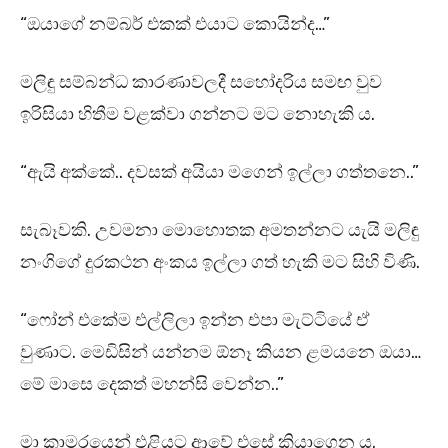
“ඔයාගේ නම්බර් එකක් එයාට කොයින්ද…”
මලිඳු සම්බන්ධ කාරණාවලදී සහෝදරිය සමඟ වුව
ඉරිසියා හිතීම වළක්වා ගන්නට මට නොහැකි ය.
“ඇයි අක්කේ.. දවසක් අයියා මගෙන් ඉල්ලා ගත්තනෙ..”
සැබෑවකි. උවමනා මොහොතක අමතන්නට යැයි මලිඳු
නංගිගේ දුරකථන අංකය ඉල්ලා ගත් හැකි මට සිහි විණි.
“ෆෝන් එකේම එල්ලිලා ඉන්න එපා මැට්ටියේ ඒ
වුණාට. මෙඩිසින් යන්නම ඕනෑ කියන ළමයනෙ ඔයා…
මේ මාසෙ දෙකත් මහන්සි වෙන්න..”
මා කාමරයෙන් එළියට ආවේ එසේ කියාගෙන ය.