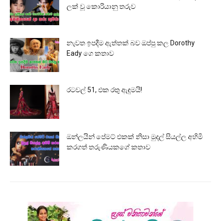
ලක් වූ කොරියානු තරුව
නැවත ඉපදීම ඇත්තක් බව ඔප්පු කල Dorothy
Eady ගෙ කතාව
රටවල් 51, එක රතු ඇඳුමයි!
ඔන්ලයින් පේමට් එකක් නිසා මුදල් සියල්ල අහිමි
කරගත් තරුණියකගේ කතාව