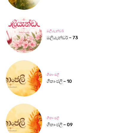
ඔලියැන්ඩර්
ඔලියැන්ඩර් – 73
ගීතාංජලී
ගීතාංජලී – 10
ගීතාංජලී
ගීතාංජලී – 09