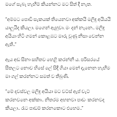
මගේ සැබෑ හැඟීම් කියන්නට මට සිත් දී නැත.
“අම්මට පොඩි සැකයක් තියෙනවා අක්කයි මලිඳු අයියයි
යාලුයිද කියලා. මගෙන් ඇහුවා. මං දන් නෑනෙ.. මලිඳු
අයියා හිටි ගමන් කොළඹට මාරු වුණු නිසා වෙන්න
ඇති..”
ඇය අඩ සිනා සහිතව හෙළි කරන්නී ය. පරිසරයේ
සීතලට නොව හිසේ ලේ සිඳී ගියා මෙන් දැනෙන හැඟීම
මා ගල් කරන්නට සමත් ව තිබුණි.
“මේ දවස්වල මලිඳු අයියා මට වට්ස් ඇප් චැට්
කරනවනෙ අක්කා.. නිතරම අහනවා පාඩං කරනවද
කියලා.. රෑට පාඩම් කරනකොට එහෙම..”