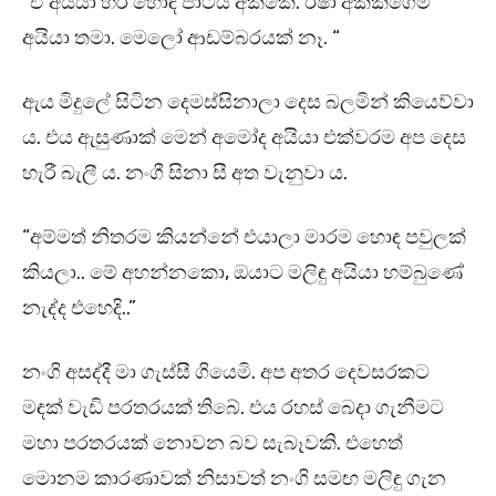
“ඒ අයියා හරි හොඳ පාටයි අක්කේ. ඊෂා අක්කගෙම
අයියා තමා. මෙලෝ ආඩම්බරයක් නෑ. “
ඇය මිදුලේ සිටින දෙමස්සිනාලා දෙස බලමින් කියෙව්වා
ය. එය ඇසුණාක් මෙන් අමෝද අයියා එක්වරම අප දෙස
හැරී බැලී ය. නංගී සිනා සී අත වැනුවා ය.
“අම්මත් නිතරම කියන්නේ එයාලා මාරම හොඳ පවුලක්
කියලා.. මේ අහන්නකො, ඔයාට මලිඳු අයියා හම්බුණේ
නැද්ද එහෙදි..”
නංගි අසද්දී මා ගැස්සී ගියෙමි. අප අතර දෙවසරකට
මඳක් වැඩි පරතරයක් තිබේ. එය රහස් බෙදා ගැනීමට
මහා පරතරයක් නොවන බව සැබෑවකි. එහෙත්
මොනම කාරණාවක් නිසාවත් නංගි සමඟ මලිඳු ගැන