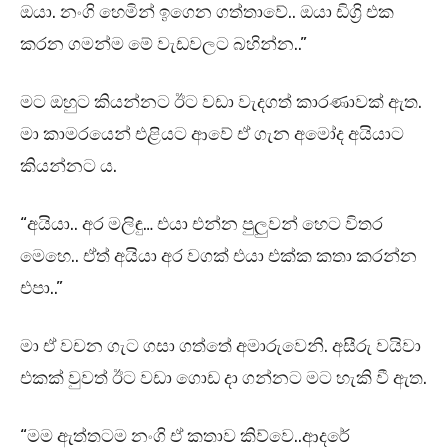
ඔයා. නංගි හෙමින් ඉගෙන ගත්තාවේ.. ඔයා ඩිග්‍රි එක
කරන ගමන්ම මේ වැඩවලට බහින්න..”
මට ඔහුට කියන්නට ඊට වඩා වැදගත් කාරණාවක් ඇත.
මා කාමරයෙන් එළියට ආවේ ඒ ගැන අමෝද අයියාට
කියන්නට ය.
“අයියා.. අර මලිඳු… එයා එන්න පුලුවන් හෙට විතර
මෙහෙ.. ඒත් අයියා අර වගක් එයා එක්ක කතා කරන්න
එපා..”
මා ඒ වචන ගැට ගසා ගත්තේ අමාරුවෙනි. අසීරු වයිවා
එකක් වුවත් ඊට වඩා ගොඩ දා ගන්නට මට හැකි වී ඇත.
“මම ඇත්තටම නංගි ඒ කතාව කිව්වෙ..ආදරේ