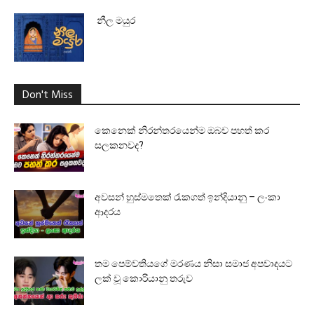
නීල මයුර
Don't Miss
කෙනෙක් නිරන්තරයෙන්ම ඔබව පහත් කර
සලකනවද?
අවසන් හුස්මතෙක් රැකගත් ඉන්දියානු – ලංකා
ආදරය
තම පෙම්වතියගේ මරණය නිසා සමාජ අපවාදයට
ලක් වූ කොරියානු තරුව