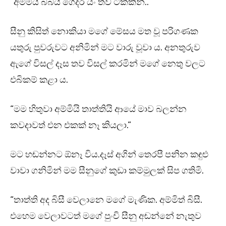
“අම්මියි බබයි ගෙදර යං තව ටිකකින්..”
සීනු කිසිත් නොකියා මගේ මේසය මත වූ පරිගණක
යතුරු පුවරුවට අනිමින් මට වාරු වූවා ය. අනතුරුව
ඇගේ විසල් දෑස තව විසල් කරමින් මගේ නෙතු වලට
එබිකම් කළා ය.
“මම හිතුවා අම්මියි තාත්තියි ආයේ මාව බලන්න
කවදාවත් එන එකක් නෑ කියලා.”
මට හඬන්නට ඕනෑ විය.දෑස් අගින් තෙරපී පනින කඳුළු
වාවා ගනිමින් මම සීනුගේ කුඩා කම්මුලක් සිප ගතිමි.
“තාත්ති අද බිසී වෙලානෙ මගේ මැණික. අම්මිත් බිසී.
එහෙම වෙලාවටත් මගේ පුංචි සීනු අඬන්නේ නැතුව