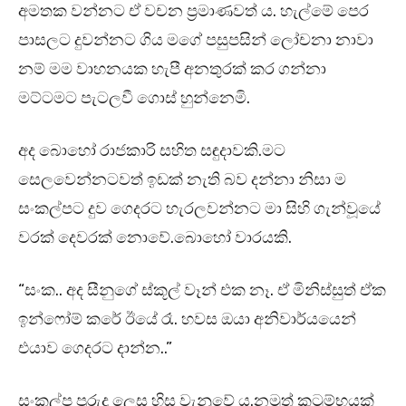
අමතක වන්නට ඒ වචන ප්‍රමාණවත් ය. හැල්මේ පෙර
පාසලට දුවන්නට ගිය මගේ පසුපසින් ලෝචනා නාවා
නම් මම වාහනයක හැපී අනතුරක් කර ගන්නා
මට්ටමට පැටලවී ගොස් හුන්නෙමි.
අද බොහෝ රාජකාරි සහිත සඳුදාවකි.මට
සෙලවෙන්නටවත් ඉඩක් නැති බව දන්නා නිසා ම
සංකල්පට දුව ගෙදරට හැරලවන්නට මා සිහි ගැන්වූයේ
වරක් දෙවරක් නොවේ.බොහෝ වාරයකි.
“සංක.. අද සීනුගේ ස්කූල් වෑන් එක නෑ. ඒ මිනිස්සුත් ඒක
ඉන්ෆෝම් කරේ ඊයේ රෑ. හවස ඔයා අනිවාර්යයෙන්
එයාව ගෙදරට දාන්න..”
සංකල්ප පුරුදු ලෙස හිස වැනුවේ ය.නමුත් කුටුම්භයක්