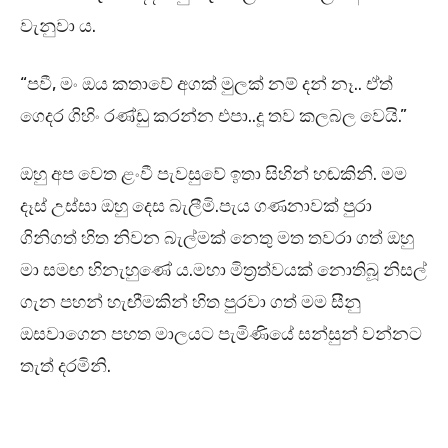
වැනුවා ය.
“පවී, මං ඔය කතාවේ අගක් මුලක් නම් දන් නෑ.. ඒත්
ගෙදර ගිහිං රණ්ඩු කරන්න එපා..දූ තව කලබල වෙයි.”
ඔහු අප වෙත ළංවී පැවසුවේ ඉතා සිහින් හඬකිනි. මම
දෑස් උස්සා ඔහු දෙස බැලීමි.පැය ගණනාවක් පුරා
ගිනිගත් හිත නිවන බැල්මක් නෙතු මත තවරා ගත් ඔහු
මා සමඟ හිනැහුණේ ය.මහා මිත්‍රත්වයක් නොතිබූ නිසල්
ගැන පහන් හැඟීමකින් හිත පුරවා ගත් මම සීනු
ඔසවාගෙන පහත මාලයට පැමිණියේ සන්සුන් වන්නට
තැත් දරමිනි.