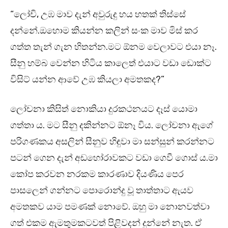
“ලෝචි, උඹ මාව දැන් අවුරුදු හය හතක් තිස්සේ
දන්නේ.ඔහොම කියන්න කලින් සංක මාව මිස් කර
ගත්ත තැන් ගැන හිතන්න.මට ඕනම වෙලාවට එයා නෑ.
සීනු හම්බ වෙන්න හිටිය කාලෙත් එයාට වඩා ඩොක්ට
විසිට් යන්න ආවේ උඹ කියලා අමතකද?”
ලෝචනා කිසිත් නොකියා දුරකථනයට දෑස් යොමා
ගත්තා ය. මට සීනු දකින්නට ඕනෑ විය. ලෝචනා ඇගේ
පරිගණකය අසලින් සීනුව හිඳුවා මා සන්සුන් කරන්නට
පටන් ගෙන දැන් අඩහෝරාවකට වඩා ගෙවී ගොස් ය.මා
කෝප කරවන නරකම කාරණාව දියණිය පෙර
පාසලෙන් ගන්නට පොරොන්දු වූ තාත්තාට ඇයව
අමතකව යාම පමණක් නොවේ. ඔහු මා නොනවත්වා
ගත් එකම ඇමතුමකටවත් පිළිවදන් දුන්නේ නැත. ඒ