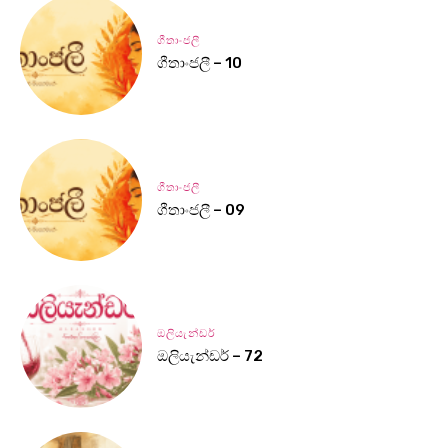
ගීතාංජලී
ගීතාංජලී – 10
ගීතාංජලී
ගීතාංජලී – 09
ඔලියැන්ඩර්
ඔලියැන්ඩර් – 72