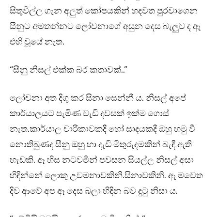
සිතුවිල්ල ගැන අලුත් කෝපයකින් හදවත පුරවාගෙන
සීනුට අමතන්නට ලෝචනාගේ අසුන දෙස බැලුව ද ඈ
එහි වූයේ නැත.
“සීනු නිසල් එක්ක බර කතාවක්..”
ලෝචනා අත දිගු කර සිනා සෙන්නී ය. නිසල් අපේ
කාර්යාලයට පැමිණ වැඩි දවසක් ඉක්ම ගොස්
නැත.කාර්යාල චාරිකාවකදී හෝ සාදයකදී ඔහු හමු වී
නොතිබුණද සීනු ඔහු හා දැඩි මිතුරුදමකින් බැඳී ඇති
හැඩකි. ඈ හිස නටවමින් පවසන සියල්ල නිසල් අසා
හිඳින්නේ ලොකු උවමනාවකිනි.සිනාවකිනි. ඈ මවෙත
දිව ආවේ අප ඈ දෙස බලා හිඳින බව දුටු නිසා ය.