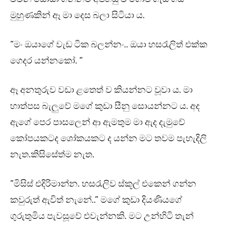
මුහුණකින් ඈ මා දෙස බලා සිටියා ය.
“මං ඔයාගේ වැඩ ටික බලන්නං.. ඔයා හසරැලිත් එක්ක
ගෙදර යන්නකෝ. “
ඈ අනතුරුව වඩා ළතෙත් ව කියන්නට වූවා ය. මා
හාත්පස බැලුවේ මගේ කුඩා සීනු සොයන්නට ය. අද
ඇගේ පෙර පාසලෙන් ආ ඇමතුම මා ඇද දැමුවේ
කෝපයකටද ශෝකයකට ද යන්න මට තවම පැහැදිලි
නැත.කිසිසේත්ම නැත.
“මිසිස් එදිරිමාන්න. හසරැලිව ස්කූල් එකෙන් ගන්න
කවුරුත් ඇවිත් නැනේ..” මගේ කුඩා දියණියගේ
ගුරුතුමිය පැවසූවේ එවැන්නකි. මට උන්හිටි තැන්