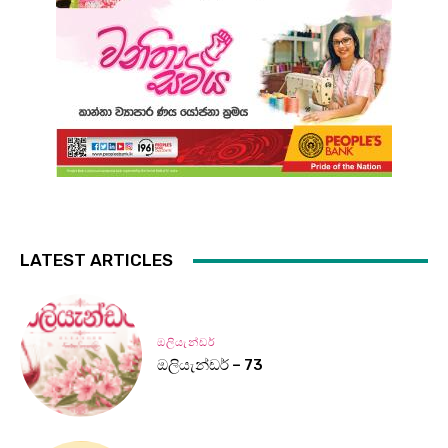
LATEST ARTICLES
ඔලියැන්ඩර්
ඔලියැන්ඩර් – 73