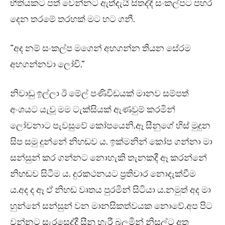
භීතියකට පත් වෙන්නට ඇත්දැයි සිතද්දී සංකල්පට පහර
දෙන තරමේ තරහක් මට හට ගනී.
“අද නම් සංකල්ප මගෙන් අහගන්න තියන සේරම
අහගන්නවා ලෝචි.”
නිවාඩු ඉල්ලා ඊ මේල් පණිවිඩයක් මානව සම්පත්
අංශයට යැවූ මම ටැක්සියක් ඇණවුම් කරමින්
ලෝචනාට පැවසුවේ කෝපයෙනි.ඈ සීනුගේ හිස් මුදුන
සිප සමු දුන්නේ නිහඬව ය. ඉක්මනින් කෝප ගන්නා මා
සන්සුන් කර ගන්නට නොහැකි තැනකදී ඈ කරන්නේ
නිහඬව සිටීම ය. දුරකථනයට ප්‍රතිචාර නොදැක්වීම
ය.අද ද ඈ ඒ නිහඬ වෘතය පුරමින් සිටියා ය.නමුත් අද මා
හුන්නේ සන්සුන් වන මානසිකත්වයක නොවේ.අප පිට
වන්නට සැරසෙද්දී සීනු හැරී බලමින් නිසල්ට අත