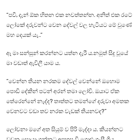
“පවී, දැන් ඕක හිතන එක නවත්තන්න. අනිත් එක රටේ
ලෝකේ දරුවන්ට වෙන දේවල් වල හැටියට මේ වුණේ
මහ දෙයක් යැ..”
ඈ මා සන්සුන් කරන්නට යත්න දැරී ය.නමුත් සිදු වූයේ
මා වඩාත් ඇවිලී යාම ය.
“වෙන්න තියන නරකම දේවල් වෙන්නේ ඔහොම
පොඩි දේකින් පටන් අරන් තමා ලෝචි. ඔයාට ඒක
තේරෙන්නේ නැද්ද? තාත්තට තමන්ගේ දරුවා අමතක
වෙනවට වඩා තව නරක වැඩක් තියනවද?”
ලෝචනා මගේ අත සියුම් ව පිරි මැද්දා ය. කියන්නට
වචන සොයා ගන්නට අපහසු වී ගොළු ගැසී ගිය