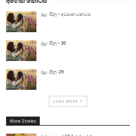
අනෙක් කොටස්
සුළං සීනු – අවසාන කොටස
සුළං සීනු – 30
සුළං සීනු -29
LOAD MORE
More Stories