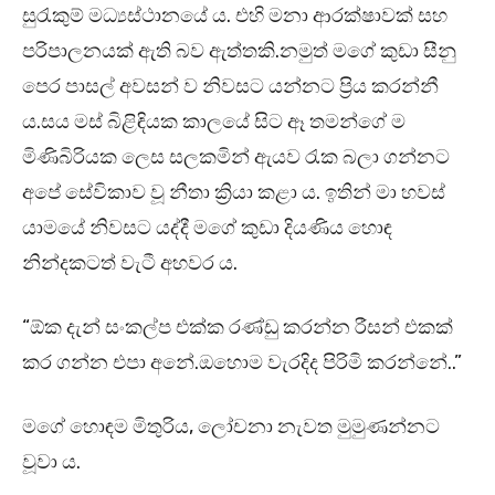
සුරැකුම් මධ්‍යස්ථානයේ ය. එහි මනා ආරක්ෂාවක් සහ
පරිපාලනයක් ඇති බව ඇත්තකි.නමුත් මගේ කුඩා සීනු
පෙර පාසල් අවසන් ව නිවසට යන්නට ප්‍රිය කරන්නී
ය.සය මස් බිළිඳියක කාලයේ සිට ඈ තමන්ගේ ම
මිණිබිරියක ලෙස සලකමින් ඇයව රැක බලා ගන්නට
අපේ සේවිකාව වූ නීතා ක්‍රියා කළා ය. ඉතින් මා හවස්
යාමයේ නිවසට යද්දී මගේ කුඩා දියණිය හොඳ
නින්දකටත් වැටී අහවර ය.
“ඕක දැන් සංකල්ප එක්ක රණ්ඩු කරන්න රීසන් එකක්
කර ගන්න එපා අනේ.ඔහොම වැරදිද පිරිමි කරන්නේ..”
මගේ හොඳම මිතුරිය, ලෝචනා නැවත මුමුණන්නට
වූවා ය.