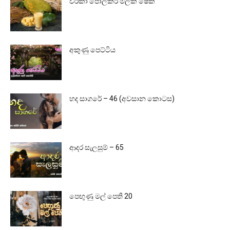
වරකා පොල්කිරි මිල්ක් ෂේක්
අකුණු පෙට්ටිය
හද සාගරේ – 46 (අවසාන කොටස)
ආදර සැලසුම් – 65
පෙඟුණු මල් පෙති 20