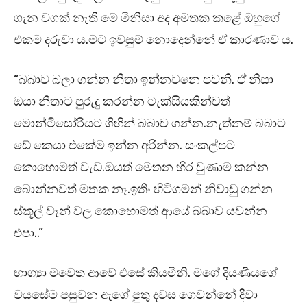
ගැන වගක් නැති මේ මිනිසා අද අමතක කළේ ඔහුගේ
එකම දරුවා ය.මට ඉවසුම් නොදෙන්නේ ඒ කාරණාව ය.
“බබාව බලා ගන්න නීතා ඉන්නවනෙ පවනි. ඒ නිසා
ඔයා නීතාට පුරුදු කරන්න ටැක්සියකින්වත්
මොන්ටිසෝරියට ගිහින් බබාව ගන්න.නැත්නම් බබාට
ඩේ කෙයා එකේම ඉන්න අරින්න. සංකල්පට
කොහොමත් වැඩ.ඔයත් මෙතන හිර වුණාම කන්න
බොන්නවත් මතක නෑ.ඉතිං හිටිගමන් නිවාඩු ගන්න
ස්කූල් වෑන් වල කොහොමත් ආයේ බබාව යවන්න
එපා..”
භාග්‍යා මවෙත ආවේ එසේ කියමිනි. මගේ දියණියගේ
වයසේම පසුවන ඇගේ පුතු දවස ගෙවන්නේ දිවා