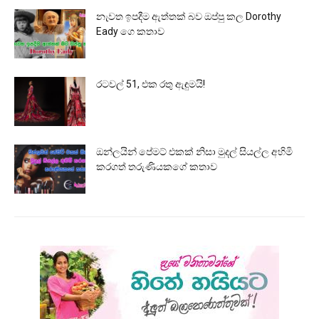
නැවත ඉපදීම ඇත්තක් බව ඔප්පු කල Dorothy
Eady ගෙ කතාව
රටවල් 51, එක රතු ඇඳුමයි!
ඔන්ලයින් පේමට් එකක් නිසා මුදල් සියල්ල අහිමි
කරගත් තරුණියකගේ කතාව