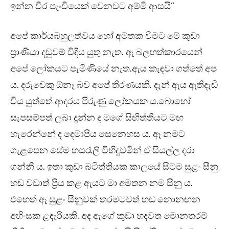
ඉන්න වීර පැංචියෙක් වෙනවට අම්මි ආසයි”
අපේ කාර්යබහුලත්වය හෝ අමතක වීමට මේ කුඩා
ප්‍රාණියා දඬුවම් විඳිය යුතු නැත. ඈ බලහත්කාරයෙන්
අපේ ලෝකයට පැමිණියේ නැත.ඇය කැඳවා ගත්තේ අප
ය. දරුවෙකු ඕනෑ බව අපේ තීරණයකි. දැන් ඇය ඇතිදැඩි
විය යුත්තේ ආදරය පිරුණු ලෝකයක ය.බොහෝ
සැපසම්පත් ලබා දුන්න ද මගේ සිඟිත්තියට මඟ
හැරෙන්නේ ද දෙමාපිය සෙනෙහස ය. ඈ නමට
ගැළපෙන සේම හසරැලි විහිදුවමින් ඒ සියල්ල දරා
ගන්නී ය. ඉතා කුඩා බටිත්තියක කාලයේ සිටම සුළං සීනු
හඬ වඩාත් ප්‍රිය කළ ඇයට මා අමතන නම සීනු ය.
එහෙත් ඈ සුළං සීනුවක් තරමටවත් හඬ නොනඟන
අහිංසක ළඳැරියකි. අද ඇගේ කුඩා හදවත මොනතරම්