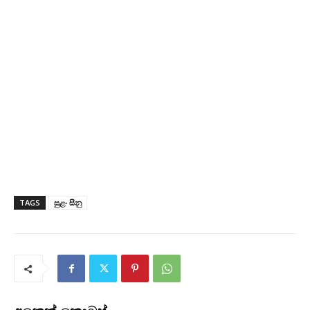
TAGS
සුළං සීනු