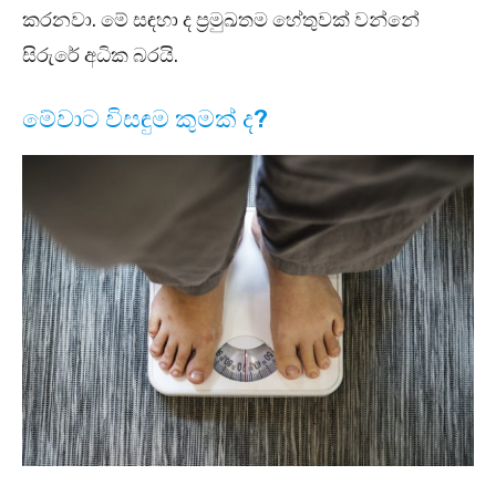
කරනවා. මේ සඳහා ද ප්‍රමුඛතම හේතුවක් වන්නේ
සිරුරේ අධික බරයි.
මේවාට විසඳුම කුමක් ද?