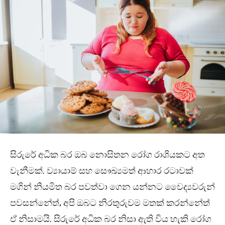
සිරුරේ අධික බර ඔබ නොසිතන රෝග රාශියකට අත
වැනීමක්. ව්‍යායාම් සහ සෞඛ්‍යමත් ආහාර රටාවක්
මගින් නියමිත බර පවත්වා ගෙන යන්නට වෛද්‍යවරුන්
පවසන්නේත්, අපි ඔබට නිරතුරුවම මතක් කරන්නේත්
ඒ නිසාමයි. සිරුරේ අධික බර නිසා ඇති විය හැකි රෝග