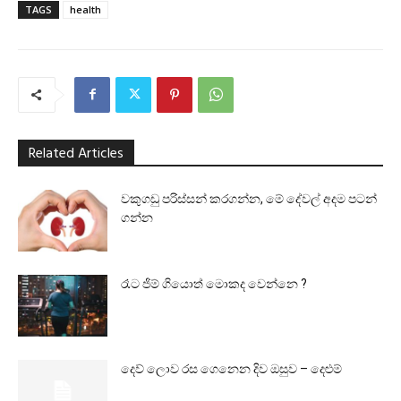
TAGS
health
Related Articles
වකුගඩු පරිස්සන් කරගන්න, මේ දේවල් අදම පටන්
ගන්න
රෑට ජිම් ගියොත් මොකද වෙන්නෙ ?
දෙව් ලොව රස ගෙනෙන දිව ඔසුව – දෙළුම්