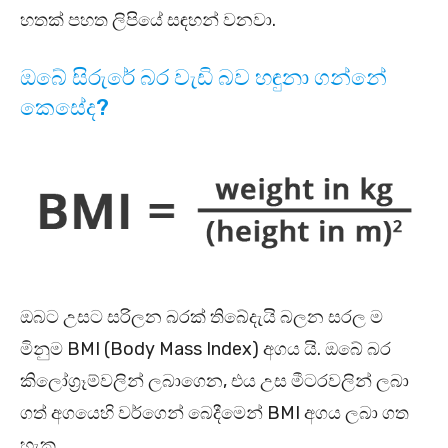
හතක් පහත ලිපියේ සඳහන් වනවා.
ඔබේ සිරුරේ බර වැඩි බව හඳුනා ගන්නේ
කෙසේද?
ඔබට උසට සරිලන බරක් තිබේදැයි බලන සරල ම
මිනුම BMI (Body Mass Index) අගය යි. ඔබේ බර
කිලෝග්‍රෑම්වලින් ලබාගෙන, එය උස මීටරවලින් ලබා
ගත් අගයෙහි වර්ගෙන් බෙදීමෙන් BMI අගය ලබා ගත
හැක.