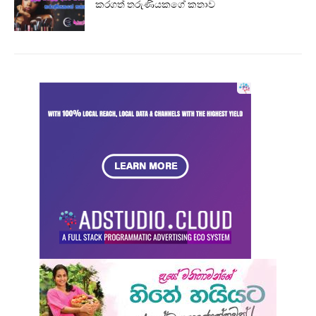
කරගත් තරුණියකගේ කතාව