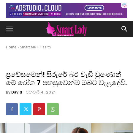
Home
Smart Me
Health
ප්‍රවේසමෙන්! සිරුරේ බර වැඩි වුණොත්
මේ රෝග 7 පහසුවෙන්ම ඔබට වැළඳේවි.
By
David
ජනවාරි 4, 2021