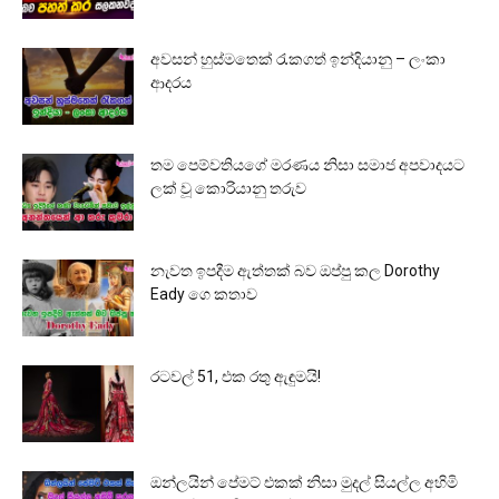
අවසන් හුස්මතෙක් රැකගත් ඉන්දියානු – ලංකා
ආදරය
තම පෙම්වතියගේ මරණය නිසා සමාජ අපවාදයට
ලක් වූ කොරියානු තරුව
නැවත ඉපදීම ඇත්තක් බව ඔප්පු කල Dorothy
Eady ගෙ කතාව
රටවල් 51, එක රතු ඇඳුමයි!
ඔන්ලයින් පේමට් එකක් නිසා මුදල් සියල්ල අහිමි