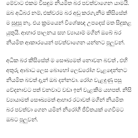
මේවාට එකම විසඳුම නියමිත බර පවත්වාගෙන යාමයි.
ඔබ අධිබර නම්, එක්වරම බර අඩු කරගැනීම කිසිසේත්
ම සුදුසු නෑ. එය ක්‍රමයෙන් විශේෂඥ උපදෙස් මත සිදුකළ
යුතුයි. ආහාර පාලනය සහ ව්‍යායාම් මගින් ඔබේ බර
නියමිත ආකාරයෙන් පවත්වාගෙන යන්නට පුලුවන්.
අධික බර කිසිසේත් ම සෞඛ්‍යමත් නොවන බවත් , එහි
අතුරු ආබාධ ලෙස බොහෝ ලෙඩරෝග වැළඳෙන්නට
නියමිත බවත් දැන් ඔබ දන්නවා. රෝග වැළඳුණු පසු
වේදනාවට පත් වනවාට වඩා ඉන් වැළකීම යහපත්. නිසි
ව්‍යායාමත් සෞඛ්‍යමත් ආහාර රටාවත් මගින් නියමිත
බර පවත්වා ගෙන යමින් නිරෝගී ජීවිතයක් ගෙවීමට
ඔබට පුලුවන්.