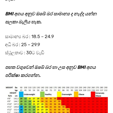
BMI අගය අනුව ඔබේ බර සාමාන්‍ය ද නැද්ද යන්න
සලකා බැලිය හැක.
සාමාන්‍ය බර : 18.5 – 24.9
අධි බර : 25 – 29.9
ස්ථූලතාව : 30ට වැඩි
පහත වගුවෙන් ඔබේ බර හා උස අනුව BMI අගය
පරික්ෂා කරගන්න.