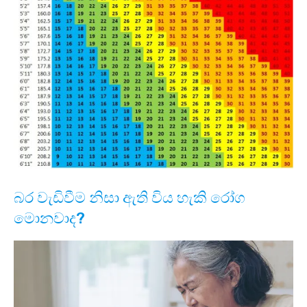
බර වැඩිවීම නිසා ඇති විය හැකි රෝග
මොනවාද?