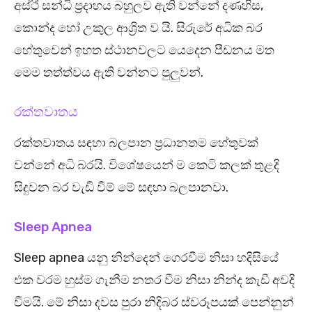
අස්ථි සන්ධි ප්‍රදාහය බහුලව ඇති වන්නේ දණහිස,
කොන්ද හෝ උකුල ආශ්‍රිත ව යි. සිරුරේ අධික බර
හේතුවෙන් ඉහත ස්ථානවලට යෙදෙන පීඩනය මත
මෙම තත්ත්වය ඇති වන්නට පුලුවන්.
රක්තවාතය
රක්තවාතය සඳහා බලපාන ප්‍රධානතම හේතුවක්
වන්නේ අධි බරයි. විශේෂයෙන් ම කෙටි කලක් තුළදි
සිදුවන බර වැඩි වීම් මේ සඳහා බලපානවා.
Sleep Apnea
Sleep apnea යනු නින්දෙන් ගෙරවීම නිසා හදිසියේ
එක වරම හුස්ම ගැනීම නතර වීම නිසා නින්ද කැඩී අවදි
වීමයි. මේ නිසා දවස පුරා නිදිබර ස්වරූපයක් පෙන්නුන්