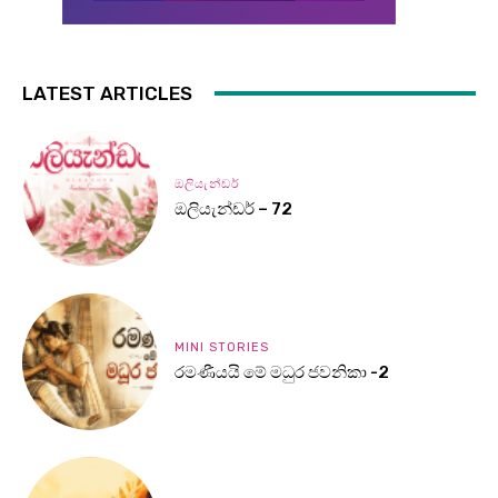
LATEST ARTICLES
ඔලියැන්ඩර්
ඔලියැන්ඩර් – 72
MINI STORIES
රමණීයයි මේ මධුර ජවනිකා -2