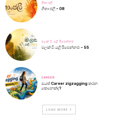
ගීතාංජලී
ගීතාංජලී – 08
මලක් වී යළි පිපෙන්නම්
මලක් වී යළි පිපෙන්නම් – 55
CAREER
ඔයත් Career zigzagging කරන
කෙනෙක්ද?
LOAD MORE