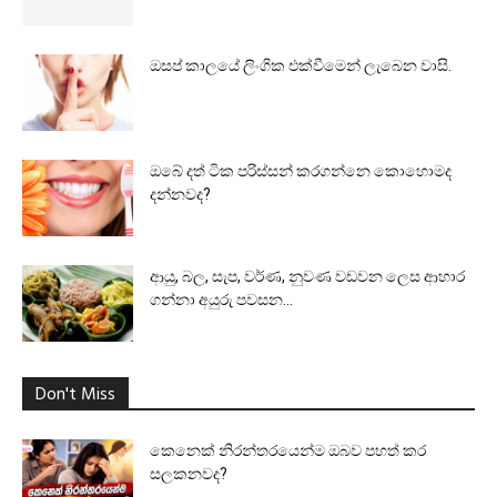
ඔසප් කාලයේ ලිංගික එක්වීමෙන් ලැබෙන වාසි.
ඔබේ දත් ටික පරිස්සන් කරගන්නෙ කොහොමද
දන්නවද?
ආයු, බල, සැප, වර්ණ, නුවණ වඩවන ලෙස ආහාර
ගන්නා අයුරු පවසන...
Don't Miss
කෙනෙක් නිරන්තරයෙන්ම ඔබව පහත් කර
සලකනවද?