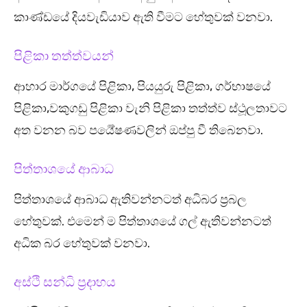
කාණ්ඩයේ දියවැඩියාව ඇති වීමට හේතුවක් වනවා.
පිළිකා තත්ත්වයන්
ආහාර මාර්ගයේ පිළිකා, පියයුරු පිළිකා, ගර්භාෂයේ
පිළිකා,වකුගඩු පිළිකා වැනි පිළිකා තත්‍ත්ව ස්ථූලතාවට
අත වනන බව පර්‍යේෂණවලින් ඔප්පු වී තිබෙනවා.
පිත්තාශයේ ආබාධ
පිත්තාශයේ ආබාධ ඇතිවන්නටත් අධිබර ප්‍රබල
හේතුවක්. එමෙන් ම පිත්තාශයේ ගල් ඇතිවන්නටත්
අධික බර හේතුවක් වනවා.
අස්ථි සන්ධි ප්‍රදාහය