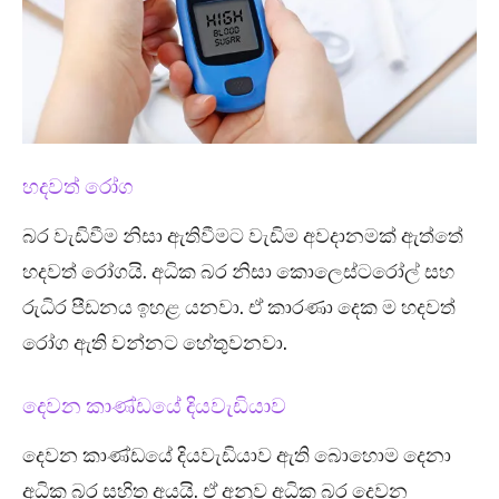
හදවත් රෝග
බර වැඩිවීම නිසා ඇතිවීමට වැඩිම අවදානමක් ඇත්තේ
හදවත් රෝගයි. අධික බර නිසා කොලෙස්ටරෝල් සහ
රුධිර පීඩනය ඉහළ යනවා. ඒ කාරණා දෙක ම හදවත්
රෝග ඇති වන්නට හේතුවනවා.
දෙවන කාණ්ඩයේ දියවැඩියාව
දෙවන කාණ්ඩයේ දියවැඩියාව ඇති බොහොම දෙනා
අධික බර සහිත අයයි. ඒ අනුව අධික බර දෙවන