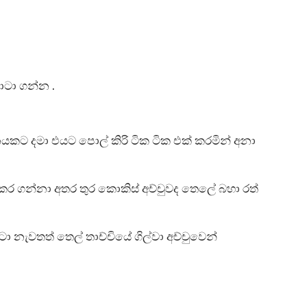
ටා ගන්න .
ාජනයකට දමා එයට පොල් කිරි ටික ටික එක් කරමින් අනා
 කර ගන්නා අතර තුර කොකිස් අච්චුවද තෙලේ බහා රත්
දවටා නැවතත් තෙල් තාච්චියේ ගිල්වා අච්චුවෙන්