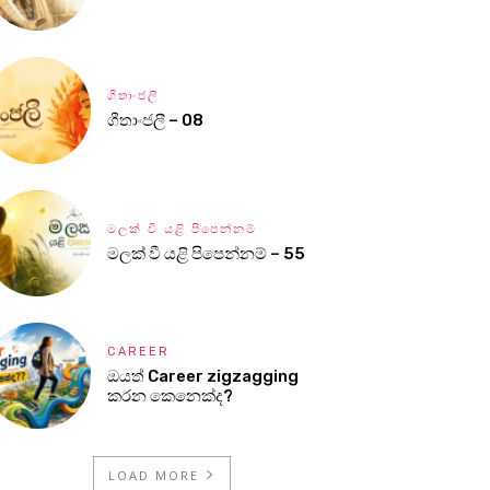
ගීතාංජලී
ගීතාංජලී – 08
මලක් වී යළි පිපෙන්නම්
මලක් වී යළි පිපෙන්නම් – 55
CAREER
ඔයත් Career zigzagging
කරන කෙනෙක්ද?
LOAD MORE