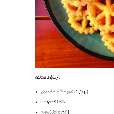
අවශ්‍ය දේවල්:
ඉදිආප්ප පිටි පැකට් 1 (1kg)
පොල්කිරි පිටි
ලුණු (රස අනුව)