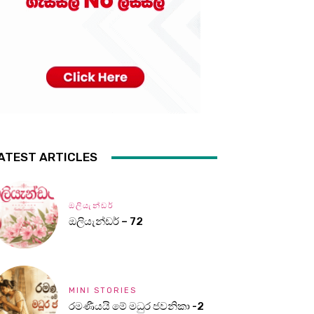
ATEST ARTICLES
ඔලියැන්ඩර්
ඔලියැන්ඩර් – 72
MINI STORIES
රමණීයයි මේ මධුර ජවනිකා -2