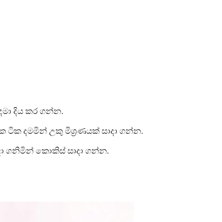
දමා දිය කර ගන්න.
ක ටික දමමින් උකු මිශ්‍රණයක් සාදා ගන්න.
 ගනිමින් කොකිස් සාදා ගන්න.