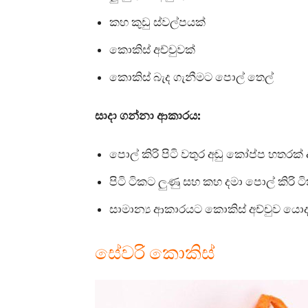
කහ කුඩු ස්වල්පයක්
කොකිස් අච්චුවක්
කොකිස් බැද ගැනීමට පොල් තෙල්
සාදා ගන්නා ආකාරය:
පොල් කිරි පිටි වතුර අඬු කෝප්ප හතරක් 
පිටි ටිකට ලුණු සහ කහ දමා පොල් කිරි ටි
සාමාන්‍ය ආකාරයට කොකිස් අච්චුව යොදා
සේවරි කොකිස්