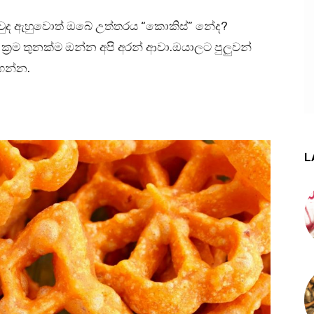
වුද ඇහුවොත් ඔබේ උත්තරය “කොකිස්” නේද?
‍රම තුනක්ම ඔන්න අපි අරන් ආවා.ඔයාලට පුලුවන්
ගන්න.
L