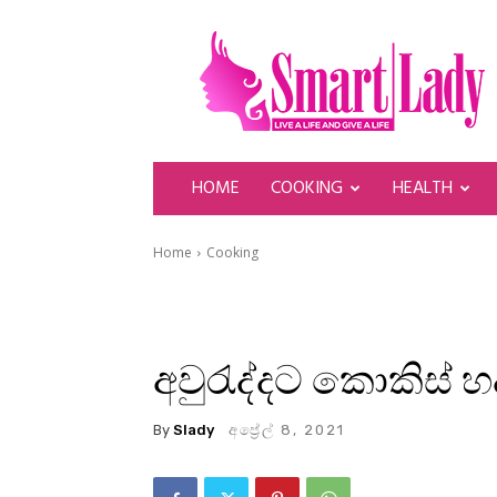
SmartLady
HOME
COOKING
HEALTH
Home
Cooking
අවුරැද්දට කොකිස් හද
By
Slady
අප්‍රේල් 8, 2021