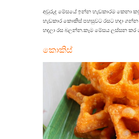
අවුරුදු මේසයේ ඉන්න හැඩකාරම කෙනා ක
හැඩකාර කොකිස් පහසුවට රසට හදා ගන්න ක්
හදලා රස බලන්න.කෑම මේසය ලස්සන කර 
කොකිස්