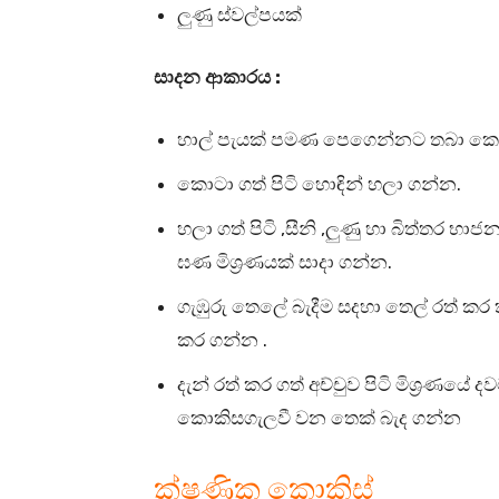
ලුණු ස්වල්පයක්
සාදන ආකාරය :
හාල් පැයක් පමණ පෙගෙන්නට තබා කො
කොටා ගත් පිටි හොඳින් හලා ගන්න.
හලා ගත් පිටි ,සීනි ,ලුණු හා බිත්තර භ
ඝණ මිශ්‍රණයක් සාදා ගන්න.
ගැඹුරු තෙලේ බැදීම සදහා තෙල් රත් කර
කර ගන්න .
දැන් රත් කර ගත් අච්චුව පිටි මිශ්‍රණයේ 
කොකිසගැලවී වන තෙක් බැද ගන්න
ක්ෂණික කොකිස්