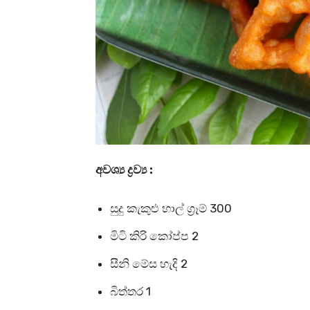
අවශ්‍ය ද්‍රව්‍ය :
සුදු කැකුළු හාල් ග්‍රෑම් 300
මිටි කිරි කෝප්ප 2
සීනි මේස හැදි 2
බිත්තර 1