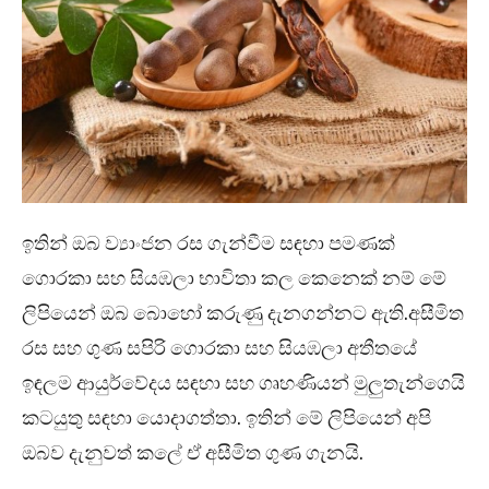
ඉතින් ඔබ ව්‍යාංජන රස ගැන්වීම සඳහා පමණක්
ගොරකා සහ සියඹලා භාවිතා කල කෙනෙක් නම් මේ
ලිපියෙන් ඔබ බොහෝ කරුණු දැනගන්නට ඇති.අසීමිත
රස සහ ගුණ සපිරි ගොරකා සහ සියඹලා අතීතයේ
ඉඳලම ආයුර්වේදය සඳහා සහ ගෘහණියන් මුලුතැන්ගෙයි
කටයුතු සඳහා යොදාගත්තා. ඉතින් මේ ලිපියෙන් අපි
ඔබව දැනුවත් කලේ ඒ අසීමිත ගුණ ගැනයි.