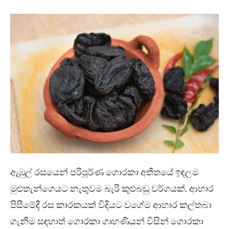
ඇඹුල් රසයෙන් පරිපූර්ණ ගොරකා අතීතයේ ඉඳලම
මුළුතැන්ගෙයට නැතුවම බැරි කුළුබඩු වර්ගයක්. ආහාර
පිසීමේදී රස කාරකයක් විදියට වගේම ආහාර කල්තබා
ගැනීම සඳහාත් ගොරකා ගෘහණියන් විසින් ගොරකා