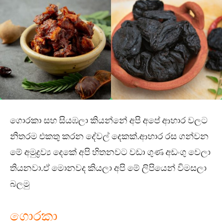
ගොරකා සහ සියඹලා කියන්නේ අපි අපේ ආහාර වලට
නිතරම එකතු කරන දේවල් දෙකක්.ආහාර රස ගන්වන
මේ අමුද්‍රව්‍ය දෙකේ අපි හිතනවට වඩා ගුණ අඩංගු වෙලා
තියනවා.ඒ මොනවද කියලා අපි මේ ලිපියෙන් විමසලා
බලමු
ගොරකා