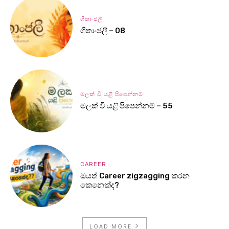
ගීතාංජලී
ගීතාංජලී – 08
මලක් වී යළි පිපෙන්නම්
මලක් වී යළි පිපෙන්නම් – 55
CAREER
ඔයත් Career zigzagging කරන
කෙනෙක්ද?
LOAD MORE