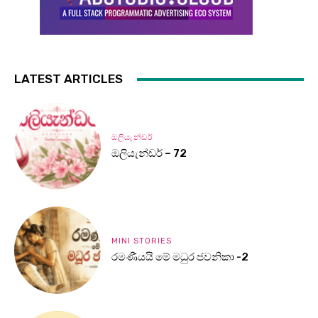
LATEST ARTICLES
ඔලියැන්ඩර්
ඔලියැන්ඩර් – 72
MINI STORIES
රමණීයයි මේ මධුර ජවනිකා -2