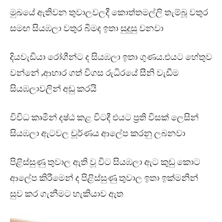
මුඛයේ ඇතිවන තුවාලවලදී කොත්තමල්ලි තැම්බූ වතුර
සමඟ සියඹලා වතුර බීමද ඉතා සුදුසු වනවා
දියවැඩියා රෝගීන්ට ද සියඹලා ඉතා ගුණය.එයට හේතුව
වන්නේ ,ආහාර ගත් විගස රුධිරයේ සීනි වැඩීම
සියඹලාවලින් අඩු කරයි
විවිධ කෘමීන් දෂ්ඨ කළ විටදී එයට ප්‍රති විසක් ලෙසින්
සියඹලා ඇටවල චූර්ණය ආලේප කරනු ලබනවා
පිළිස්සුණු තුවාල ඇති වූ විට සියඹලා ඇට කුඩු කොට
ආලේප කිරීමෙන් ද පිළිස්සුණු තුවාල ඉතා ඉක්මනින්
සුව කර ගැනීමට හැකියාව ඇත