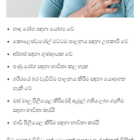
හෘද රෝග සඳහා යෝග්‍ය වේ
කොලෙස්ටරෝල් මට්ටම පාලනය සඳහා උපකාරී වේ
අර්ශස් සඳහා ගුණදායක වේ
පණු රෝග සඳහා භාවිතා කල හැක
ශරීරයේ බර වැඩිවීම පාලනය කිරීම සඳහා යොදාගත
හැකි වේ
මස් මාලු පිලියෙළ කිරීමේදි ඇඹුල් ගතිය ලබා ගැනීම
සඳහා භාවිතා කරයි
ජාඩි පිලියෙල කිරීම සඳහා භාවිතා කරයි