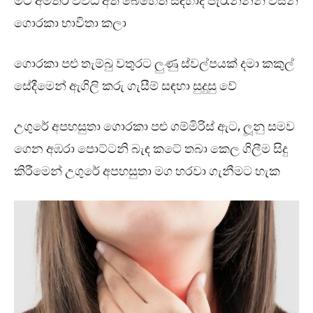
මීට අමතර විවිධ අත් බෙහෙත් සඳහාද පැරැන්නන් විසින්
ගොරකා භාවිතා කලා
ගොරකා පළු තැම්බු වතුරට ලුණු ස්වල්පයක් දමා කකුල්
සේදීමෙන් ඇගිලි කරු ගැසීම් සඳහා සුදුසු වේ
උගුරේ අපහසුතා ගොරකා පළු ගම්මිරිස් ඇට, ලූනු සමව
ගෙන අඹරා පොට්ටනි බැඳ කටේ තබා කෙල ගිලීම සිදු
කිරීමෙන් උගුරේ අපහසුතා මග හරවා ගැනීමට හැක