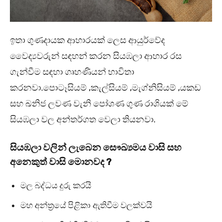
ඉතා ගුණදායක ආහාරයක් ලෙස ආයුර්වේද
වෛද්‍යවරුන් සඳහන් කරන සියඹලා ආහාර රස
ගැන්වීම සඳහා ගෘහණියන් භාවිතා
කරනවා.පොටෑසියම් ,කැල්සියම් ,මැග්නිසියම් ,යකඩ
සහ ඛනිජ ලවණ වැනි පෝශණ ගුණ රාශියක් මේ
සියඹලා වල අන්තර්ගත වෙලා තියනවා.
සියඹලා වලින් ලැබෙන සෞඛ්‍යමය වාසි සහ
අනෙකුත් වාසි මොනවද ?
මල බද්ධය දුරු කරයි
මහ අන්ත්‍රයේ පිළිකා ඇතිවීම වලක්වයි