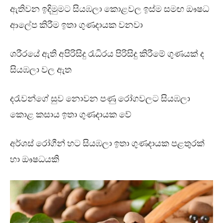
ඇතිවන ඉදිමුමට සියඹලා කොළවල ඉස්ම සමඟ ඖෂධ
ආලේප කිරීම ඉතා ගුණදායක වනවා
ශරීරයේ ඇති අපිරිසිදු රැධිරය පිරිසිදු කිරීමේ ගුණයක් ද
සියඹලා වල ඇත
දරැවන්ගේ සුව නොවන පණු රෝගවලට සියඹලා
කොළ කසාය ඉතා ගුණදායක වේ
අර්ශස් රෝගීන් හට සියඹලා ඉතා ගුණදායක පළතුරක්
හා ඖෂධයකි