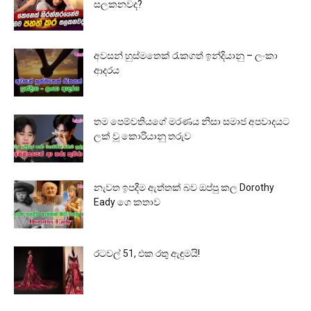
සලකනවද?
අවසන් හුස්මතෙක් රැකගත් ඉන්දියානු – ලංකා
ආදරය
තම පෙම්වතියගේ මරණය නිසා සමාජ අපවාදයට
ලක් වූ කොරියානු තරුව
නැවත ඉපදීම ඇත්තක් බව ඔප්පු කල Dorothy
Eady ගෙ කතාව
රටවල් 51, එක රතු ඇඳුමයි!