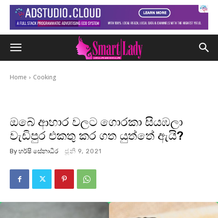
Home
Cooking
ඔබේ ආහාර වලට ගොරකා සියඹලා
වැඩිපුර එකතු කර ගත යුත්තේ ඇයි?
By
හර්ෂි සේනාධීර
ජූනි 9, 2021