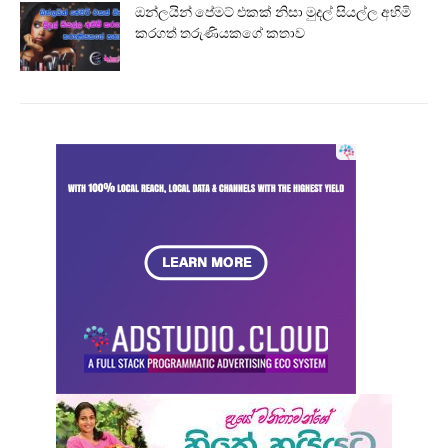
ඔන්ලයින් පේමට් එකක් නිසා මුදල් සියල්ල අහිමි
කරගත් තරුණියකගේ කතාව