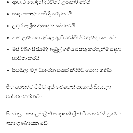
ආහාර හොඳින් දිරවීමට උපකාරී වෙයි
හෘද සෞඛ්‍ය වැඩි දියුණු කරයි
උගුර ආශ්‍රිත ආසාදන සුව කරයි
කහ උණ සහ තුවාල ඇති රෝගින්ට ගුණදායක වේ
මස් වර්ග පිසීමේදි ඇඹුල් ගතිය එකතු කරගැනීම සඳහා
භාවිතා කරයි
සියඹලා මල් ව්‍යාංජන සකස් කිරිමට යොදා ගනියි
මීට අමතරව විවිධ අත් බෙහෙත් සඳහාත් සියඹලා
භාවිතා කරනවා
සියඹලා කොළවලින් සාදාගත් ග්‍රීන් ටී වෛරස් උණට
ඉතා ගුණදායක වේ