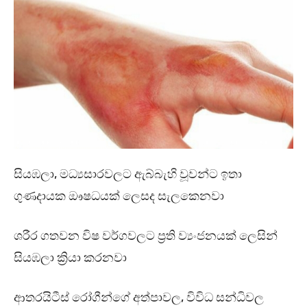
සියඹලා, මධ්‍යසාරවලට ඇබ්බැහි වූවන්ට ඉතා
ගුණදායක ඖෂධයක් ලෙසද සැලකෙනවා
ශරීර ගතවන විෂ වර්ගවලට ප්‍රති ව්‍යංජනයක් ලෙසින්
සියඹලා ක්‍රියා කරනවා
ආතරයිටීස් රෝගීන්ගේ අත්පාවල, විවිධ සන්ධිවල