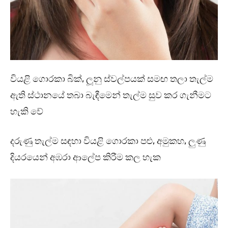
වියළි ගොරකා බික්, ලූනු ස්වල්පයක් සමඟ තලා තැල්ම
ඇති ස්ථානයේ තබා බැඳීමෙන් තැල්ම සුව කර ගැනීමට
හැකි වේ
දරුණු තැල්ම සඳහා වියළි ගොරකා පළු, අමුකහ, ලුණු
දියරයෙන් අඹරා ආලේප කිරීම කල හැක