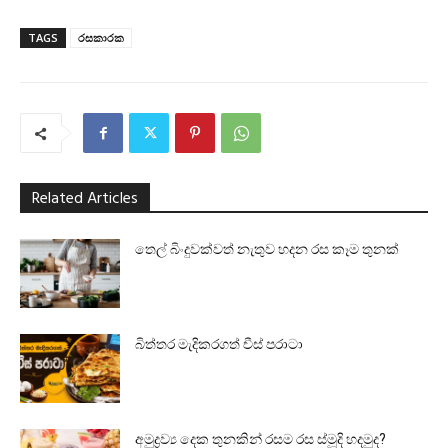
TAGS
රසකාරක
Related Articles
තෙල් බිංදුවක්වත් නැතුව හදන රස කෑම තුනක්
බිත්තර මැදිකරගත් චීස් පරාටා
අමුද්‍රව්‍ය දෙක තුනකින් රසම රස ස්මූදි හදමුද?