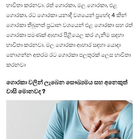
භාවිතා කරනවා. රත් ගොරකා, මල ගොරකා, එළ
ගොරකා, රට ගොරකා යනාදී වශයෙන් ප්‍රභේද 4 කින්
ගොරකා තිබුනත් ප්‍රධාන වශයෙන් එළ ගොරකා සහ රත්
ගොරකා පමණක් ආහාර පිළියෙල කර ගැනිම සඳහා
භාවිතා කරනවා. මල ගොරකා ආහාර සඳහා යොදා
නොගන්න අතරම රට ගොරකා පලතුරක් ලෙස භාවිතා
කරනවා
ගොරකා වලින් ලැබෙන සෞඛ්‍යමය සහ අනෙකුත්
වාසි මොනවද ?