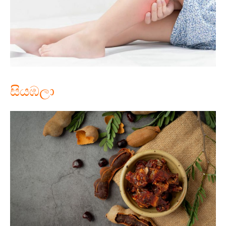
සියඹලා