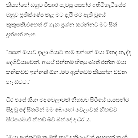
කියන්නේ ඔහුට විකාර පැවසූ පසන්ට ද හිටිහැටියේම
ඔහුව ප්‍රතික්ෂේප කළ මට දැයි මට ඇති වූයේ
කුකුසකි.එහෙත් ඒ ගැන ප්‍රශ්න කරන්නට මට සිත්
දුන්නේ නැත.
“පසන් ඔයාව දාලා ගියාට තාම ඉන්නේ ඔයා ඕනද නැද්ද
දෙගිඩියාවෙන්..ආයේ එන්නම හිතුණොත් එන්න ඔයා
තනිකඩව ඉන්නත් ඕන..මට ඇත්තටම කියන්න වචන
නෑ ඕවට..”
ධීර එසේ කියා මඳ වෙලාවක් නිහඬව සිටියේ ය.පසන්ට
සිදු වූ දේ සිතමින් මම බොහෝ වෙලාවක් නිහඬව
සිටියෙමි.ඒ නිහඬ බව බින්දේ ද ධීර ය.
“ඔයා ඇත්තටම කැමති කාටද කියලවත් අදහසක් නැති