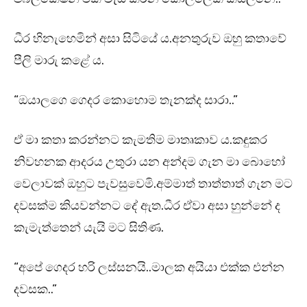
ධීර හිනැහෙමින් අසා සිටියේ ය.අනතුරුව ඔහු කතාවේ
පීලි මාරු කළේ ය.
“ඔයාලගෙ ගෙදර කොහොම තැනක්ද සාරා..”
ඒ මා කතා කරන්නට කැමතිම මාතෘකාව ය.කඳුකර
නිවහනක ආදරය උතුරා යන අන්දම ගැන මා බොහෝ
වෙලාවක් ඔහුට පැවසුවෙමි.අම්මාත් තාත්තාත් ගැන මට
දවසක්ම කියවන්නට දේ ඇත.ධීර ඒවා අසා හුන්නේ ද
කැමැත්තෙන් යැයි මට සිතිණ.
“අපේ ගෙදර හරි ලස්සනයි..මාලක අයියා එක්ක එන්න
දවසක..”