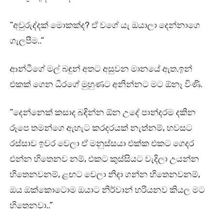
“අවුරුද්දක් මොකක්ද? ඒ වගේ යැ ඔයාලා දෙන්නාගෙ
ගැලපීම..”
ආන්ටීගේ මල් බඳුන් අතට අසුවන මානයේ ඇත.ඉන්
එකක් ගෙන ධීරගේ මුහුණට අනින්නට මට ඕනෑ විණි.
“දෙන්නෙක් කසාද බඳින්න ඕන උදේ පාන්දරම දකින
රූපෙ තමන්ගෙ ඇහැට කරදරයක් නැත්නම්, හවසට
රස්සාව ඉවර වෙලා ඒ මනුස්සයා එක්ක එකට ගෙදර
එන්න හිතෙනව නම්, එකට කුස්සියට වැදිලා උයන්න
හිතෙනවනම්, ළඟට වෙලා නිදා ගන්න හිතෙනවනම්,
ඔය ඔක්කොටොම ඔයාට නිර්වාන් හරියනව කියල මට
හිතෙනවා..”