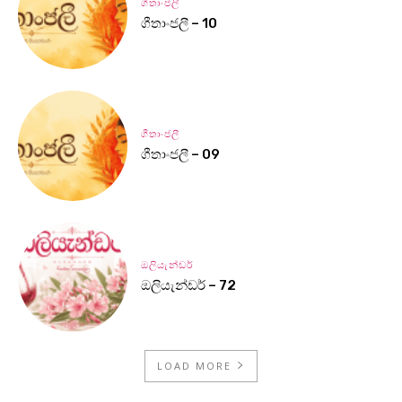
ගීතාංජලී
ගීතාංජලී – 10
ගීතාංජලී
ගීතාංජලී – 09
ඔලියැන්ඩර්
ඔලියැන්ඩර් – 72
LOAD MORE