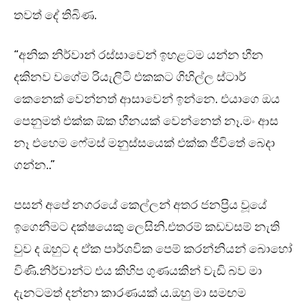
තවත් දේ තිබිණ.
“අනික නිර්වාන් රස්සාවෙන් ඉහළටම යන්න හීන
දකිනව වගේම රියැලිටි එකකට ගිහිල්ල ස්ටාර්
කෙනෙක් වෙන්නත් ආසාවෙන් ඉන්නෙ. එයාගෙ ඔය
පෙනුමත් එක්ක ඕක හීනයක් වෙන්නෙත් නෑ.මං ආස
නෑ එහෙම ෆේමස් මනුස්සයෙක් එක්ක ජීවිතේ බෙදා
ගන්න..”
පසන් අපේ නගරයේ කෙල්ලන් අතර ජනප්‍රිය වූයේ
ඉගෙනීමට දක්ෂයෙකු ලෙසිනි.එතරම් කඩවසම් නැති
වුව ද ඔහුට ද ඒක පාර්ශවික පෙම් කරන්නියන් බොහෝ
විණි.නිර්වාන්ට එය කිහිප ගුණයකින් වැඩි බව මා
දැනටමත් දන්නා කාරණයක් ය.ඔහු මා සමඟම