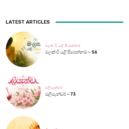
LATEST ARTICLES
මලක් වී යළි පිපෙන්නම්
මලක් වී යළි පිපෙන්නම් – 56
ඔලියැන්ඩර්
ඔලියැන්ඩර් – 73