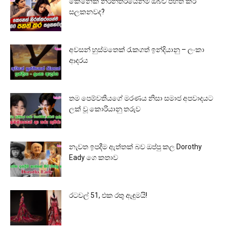
කෙනෙක් නිරන්තරයෙන්ම ඔබව පහත් කර
සලකනවද?
අවසන් හුස්මතෙක් රැකගත් ඉන්දියානු – ලංකා
ආදරය
තම පෙම්වතියගේ මරණය නිසා සමාජ අපවාදයට
ලක් වූ කොරියානු තරුව
නැවත ඉපදීම ඇත්තක් බව ඔප්පු කල Dorothy
Eady ගෙ කතාව
රටවල් 51, එක රතු ඇඳුමයි!