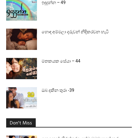
ඉඳුදුන්න – 49
හොඳ අම්මලා දරුවන් නිදිකරවන හැටි
මතකයක සේයා – 44
ඔබ දකින තුරා -39
Don't Miss