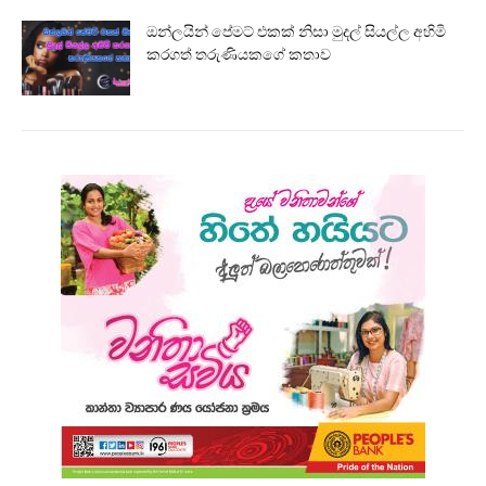
ඔන්ලයින් පේමට් එකක් නිසා මුදල් සියල්ල අහිමි
කරගත් තරුණියකගේ කතාව