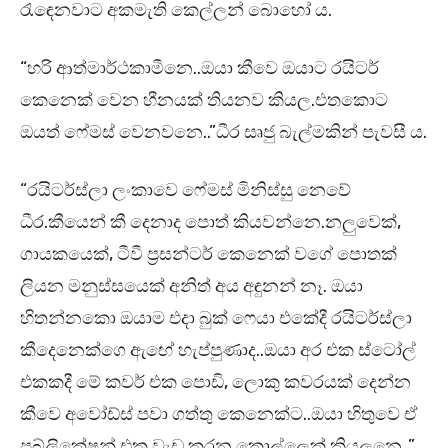
රැඳෙනවාට අකමැති කෙල්ලන් බොහෝ ය.
“හරි ආත්මාර්ථකාමීනෙ..ඔයා කීවෙ ඔයාට රයිටර්
කෙනෙක් වෙන හීනයක් තියනව කියල.එතකොට
ඔයත් ෆේමස් වෙනවනෙ..”ධීර සෘජු බැල්මකින් පැවසී ය.
“රයිටර්ස්ලා ලංකාවෙ ෆේමස් මිනිස්සු නෙවේ
ධීර.කීයෙන් කී දෙනාද පොත් කියවන්නෙ.නලුවෙක්,
ගායකයෙක්, ටීවී ප්‍රසන්ටර් කෙනෙක් වගේ පොතක්
ලියන මනුස්සයෙක් අනිත් අය අඳුනන් නෑ. ඔයා
හිතන්නකො ඔයාම එදා බුක් ෆෙයා එකේදී රයිටර්ස්ලා
කීදෙනෙක්ගෙ ඇඟේ හැප්පුණාද..ඔයා අර එක ස්ටෝල්
එකකදී මේ කවර් එක පොඩි, ලොකු කවරයක් දෙන්න
කීවෙ අවෝඩ්ස් පවා ගත්තු කෙනෙක්ට..ඔයා හිතුවෙ ඒ
පබ්ලිකේෂන් එක වැඩ කරන කොල්ලෙක් කියලනෙ..”