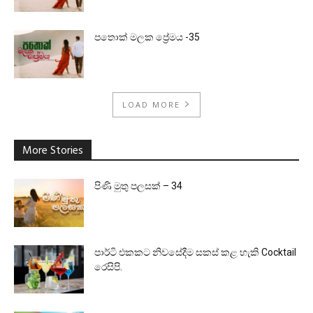
පතොක් මලක ප්‍රේමය -35
LOAD MORE
More Stories
පිණි මුතු පලසක් – 34
පාර්ටි එකකට නිවසේදීම සකස් කළ හැකි Cocktail
රෙසිපි.