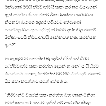
මිනිහෙක් මටයි නිර්වාන්ටයි කතා කර කර ඔයාගෙන්
ඈත් වෙන්න කියන එකම විකාරයක්නෙ සාරා.ඔයා
කියනවා ඔයාගෙ අදහස් හරියටම තේරුණේ
පසන්ටලු.ඔයා ආස දේවල් හරියටම දන්නවලු.එහෙව්
මිනිහා මටයි නිර්වාන්ටයි දෙන්නටම කතා කරන්නෙ
ඇයි?”
මා සැබෑවටම හදවතින් බැඳෙමින් හිඳින්නේ ධීරට
ය.”නිර්වාන්ට කතා කරන්න දෙයක් නෑනෙ” යැයි ධීරට
කියන්නට නොහැකිකමකින් මම පීඩා වින්දෙමි. එහෙත්
ධීර කතා කරන්නට පටන් ගත්තේ ය.
“නිර්වාන්ට විතරක් කතා කරන්න ඕන එකක් මිනිහා
මටත් කතා කරානෙ..මං ඉතින් පව් අසරණය කියල