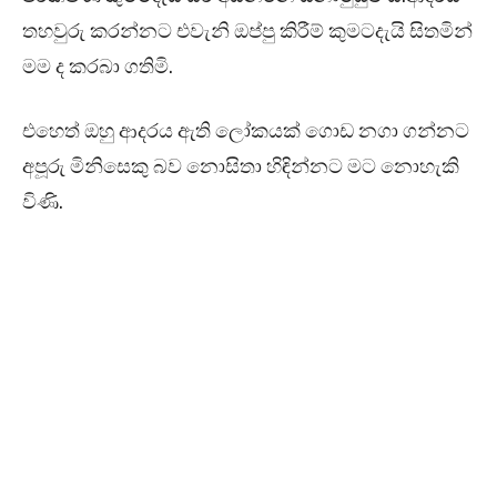
තහවුරු කරන්නට එවැනි ඔප්පු කිරීම් කුමටදැයි සිතමින්
මම ද කරබා ගතිමි.
එහෙත් ඔහු ආදරය ඇති ලෝකයක් ගොඩ නගා ගන්නට
අපූරු මිනිසෙකු බව නොසිතා හිඳින්නට මට නොහැකි
විණි.