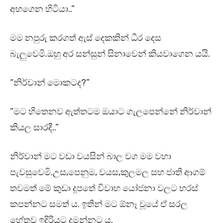
අහගෙන හිටියා..”
මම නපුරු කරගත් ඇස් දෙකකින් ධීර දෙස
බැලුවෙමි.ඔහු අර සන්සුන් සිනාවෙන් කියවාගෙන යයි.
“නිර්වාන් මොකටද?”
“මට හිතෙනව ඇත්තටම ඔයාට ගැලපෙන්නේ නිර්වාන්
කියල සාරදී..”
නිර්වාන් මට වඩා වයසින් බාල වග මම වහා
පැවසුවෙමි.උස,පෙනුම, වයස,කුලමල සහ ජාති ආගම්
තවමත් මේ කුඩා දූපතේ විවාහ යෝජනා වලට හරස්
කපන්නට සමත් ය. ඉතින් මට ඕනෑ වූයේ ඒ සරල
හේතුව ඉදිරියට දමන්නට ය.