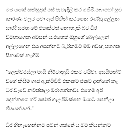
මම යමක් සක්සුදක් සේ පැහැදිලි කර ගතිමි.බොහෝ සුළු
කාරණා වලට පවා දෑස් සිහින් කරගෙන රණ්ඩු අල්ලන
සාරදී සමඟ මේ එකක්වත් නොහැකි බව ධීර
වටහාගෙන අවසන් ය.එහෙත් ඔහුගේ බෙල්ලෙන්
අල්ලාගෙන එය අසන්නට බැරිකමට මම අවඥා සහගත
සිනාවක් නැගීමි.
“ලෙක්චරස්ලා මායි නිර්වානුයි එකට වයිවා, අසයිමන්ට්
වගේ කිසිම ගෘප් ඇක්ටිවිටි එකකට එකට දාන්නේ නෑ
ධීර.වැඩේ නවත්තලා මරාගන්නවා. එහෙම අපි
දෙන්නගෙ හරි ෂෝක් ගැලපීමක්නෙ ඔයාට පෙනිලා
තියෙන්නේ..”
ධීර හිනැහෙන්නට පටන් ගත්තේ ය.මට කියන්නට