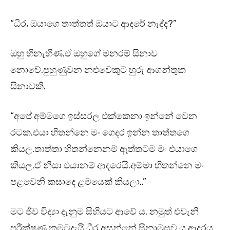
“ධීර, ඔයාගෙ තාත්තත් ඔයාට ආදරේ නැද්ද?”
ඔහු හිනැහිණ.ඒ ඔහුගේ මනරම් සිනාව
නොවේ.පුහුණුවන නළුවෙකුට හුරු ආගන්තුක
සිනාවකි.
“අපේ අම්මගෙ ඉස්සරල එක්කෙනා ඉන්නේ වෙන
රටක.එයා හිතන්නෙ මං ගෙදර ඉන්න තාත්තගෙ
කියල.තාත්තා හිතන්නෙනම් ඇත්තටම මං එයාගෙ
කියල.ඒ නිසා එයානම් ආදරෙයි.අම්මා හිතන්නෙ මං
පළවෙනි කසාදෙ ළමයෙක් කියලා..”
මට ජීව විද්‍යා දැනුම සිහියට ආවේ ය. නමුත් එවැනි
පරීක්ෂණ කුමටදැයි ධීර අසන්නේ සිනාමුසුව ය.ආදරය