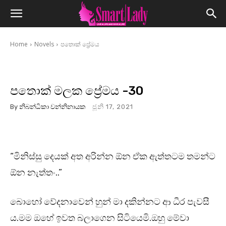
Home
Novels
පතොක් ප්‍රේමය
පතොක් මලක ප්‍රේමය -30
By
නිබන්ධිකා වන්නිනායක
ජූනි 17, 2021
“මිනිස්සු දෙයක් අත අරින්න ඕන ඒක ඇත්තටම තමන්ට
ඕන නැත්තං..”
බොහෝ වේදනාවෙන් හුන් මා දකින්නට ආ ධීර පැවසී
ය.මම ඔහේ ඉවත බලාගෙන සිටියෙමි.ඔහු මේවා