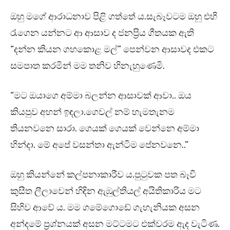
ඔහු මගේ ආරාධනාව පිළි ගත්තේ ය.සැබෑවටම ඔහු එහි
රැගෙන යන්නට ආ ආසාව ද ජනප්‍රිය ගීතයක ඇති
“දන්න කියන ගහකොළ මල්” පෙන්වන ආසාවද එකට
සමපාත කරමින් මම තනිව හිනැහුණෙමි.
“මට ඔයාගෙ අම්මා බලන්න ආසාවක් ආවා.. ඔය
කියපුව අහන් ඉඳලා.ගෙවල් නම් හැමතැනම
තියනවනෙ සාරා. ගෙයක් ගෙයක් වෙන්නෙ අම්මා
හින්දා. මේ අපේ වසන්තා ඇන්ටිම පේනවනෙ..”
ඔහු කියන්නේ කල්පනාකාරීව ය.පුටුවක පත බෑවී
කුසීත ලීලාවෙන් හිඳින ඇඹුල්තියල් අයිතිකාරිය මට
සිහිව ආවේ ය. මම ගමේගොඩේ ගැහැනියක අසන
අන්දමේ ප්‍රශ්නයක් අසන මට්ටමට එක්වරම ඇද වැටිණ.