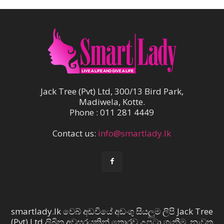
Jack Tree (Pvt) Ltd, 300/13 Bird Park,
Madiwela, Kotte.
Phone : 011 281 4449
Contact us:
info@smartlady.lk
smartlady.lk වෙබ් අඩවියේ අඩංගු සියලුම ලිපි Jack Tree
(Pvt) Ltd ලිඛිත අවසරයකින් තොරව උපුටා ගැනීම, නැවත