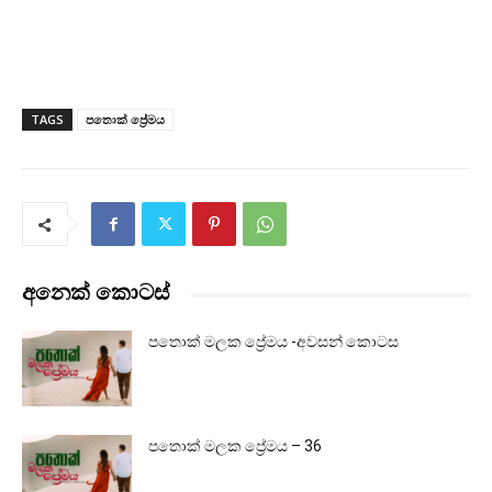
TAGS
පතොක් ප්‍රේමය
අනෙක් කොටස්
පතොක් මලක ප්‍රේමය -අවසන් කොටස
පතොක් මලක ප්‍රේමය – 36