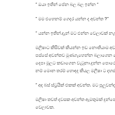
” ඔයා ඉතින් පේන බල බල ඉන්න “
” මම එහෙනම් ගෙදර යන්න ද අවන්ත ?”
” යන්න ඉතින්.දැන් මට එන්න වෙලාවක් 
මලීෂාට කිසිවක් කියන්න ඉඩ නොතියාම අව
පස්සේ අවන්තව මුණගැහෙන්න බලාගෙන න
දෙපා මුලට කඩාගෙන වැටුනා.දුන්න පොරොන
නම් මොන තරම් හොඳද කියල මලීෂා ට දහස්
” අද බස් ස්ට්‍රයික් එකක් අවන්ත. මට පුල
මලීෂා තවත් දවසක අවන්ත ඇමතුමක් දුන්නේ
වෙලාවක.