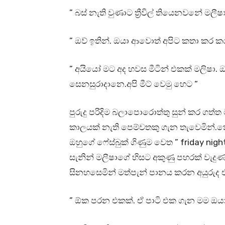
” බස් නැති වුණාට ත්‍රීවිල් තියෙනවනේ මලීෂා
” ඔව් ඉතින්. ඔයා ආවොත් අපිට කතා කර
” අයියෝ මට අද හවස මීටින් එකක් මලිෂා. ඔ
සෙනසුරාදානෙ.අපි මීට් වෙමු හෙට “
පුරුදු පරිදිම බලාපොරොත්තු සුන් කර ගත්
කාලයක් නැති පෙම්වතකු ගැන තැවෙමින්.කෙසේ
ඔහුගේ ෆේස්බුක් ගිණුම වෙත ” friday night
සැනින් මලීෂාගේ හිසට අකුණු පහරක් වැදුණ
සිනහසෙමින් මත්පැන් පානය කරන අයුරුද 
” ඕක පරන එකක්. ඒ පාටි එක ගැන මම ඔය