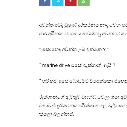
අවන්ත අවදි වුණේ දුරකථනය නාද වෙන හඬ
පාර අයිනක වාහනය නවත්තපු අවන්තට කල්ප
” කොහෙද අවන්ත උඹ ඉන්නේ ? “
” marine drive එකේ රුක්ශාන්. ඇයි ? “
” හරි හරි .අපේ බෝඩිමට වරෙන්කො එහෙන
රුක්ශාන්ගේ ඇමතුම විසන්ධි වෙලා ගියා.
වතාවක් දුරකථනය පරික්ෂා කලේ මලීශාගෙ
කියලා බලන්නයි.