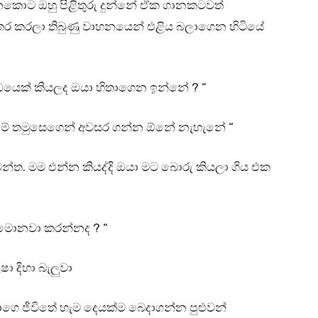
අහනකොට ඔහු පිළිතුරු දුන්නේ ඒක ගානකටවත්
ර කරලා තිබුණු වාහනයෙන් එළිය බලාගෙන හිටියේ
ඩයෙක් කියලද ඔයා හිතාගෙන ඉන්නේ ? “
්නම් තමුසෙගෙන් අවසර ගන්න ඕනේ නැහැනේ “
 අවන්ත. මම එන්න කියද්දි ඔයා මට බොරු කියලා ගිය එක
 මොනවා කරන්නද ? “
 දිහා බැලුවා
ාගෙ ජීවිතේ හැම දෙයක්ම බෙදාගන්න පුළුවන්