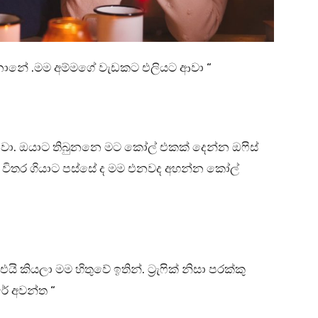
උනානේ .මම අම්මගේ වැඩකට එලියට ආවා “
ආවා. ඔයාට තිබුනනෙ මට කෝල් එකක් දෙන්න ඔෆිස්
විතර ගියාට පස්සේ ද මම එනවද අහන්න කෝල්
කියලා මම හිතුවේ ඉතින්. ට්‍රැෆික් නිසා පරක්කු
ේ අවන්ත “