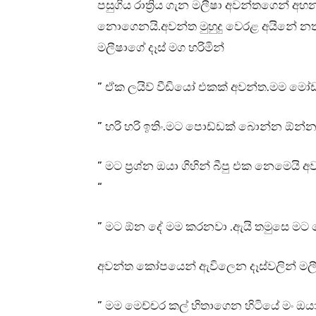
පසුගිය රාත්‍රිය ගැන මලීෂා අවන්තගෙන් 
නොගෙනයි.අවන්ත මුහුදු වෙරළ අයිනේ නත
මලීෂාගේ දෑස් මග හරිමින්
” ඒක ලයිව් වීඩියෝ එකක් අවන්ත.මම මෝ
” හරි හරි ඉතිං.මට පොඩ්ඩක් බොන්න ඕන
” මට ප්‍රශ්න ඔයා ගිහින් බීපු එක නෙමෙයි
“
” මට ඕන දේ මම කරනවා .ඇයි තමුසෙ මට
අවන්ත කෝපයෙන් ඇවිලෙන දෑස්වලින් මලීෂා
” මම මෙච්චර කල් හිතාගෙන හිටියේ මං ඔය