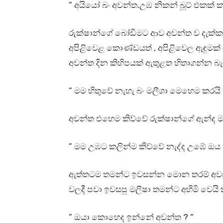
” අයියෝ බං අවන්ත.උඹ නිකන් බූට් එකක්
රුක්ෂාන්ගේ බෝඩිමට ආව අවන්ත ව දැක්ක
අපිළිවෙළ කොණ්ඩයත් , අපිළිවෙල ඇඳුමක්
අවන්ත දින කිහිපයක් ඇතුළත හිතාගන්න බැර
” මම හිතුවේ නැහැ බං මලීශා මෙහෙම කරයි 
අවන්ත එහෙම කිව්වේ රුක්ෂාන්ගේ ඇන්ද ම
” මම උඹට කලින්ම කිව්වේ නැද්ද උඹේ ඔය 
ඇත්තටම තමන්ට ඉවසන්න මොන තරම් අවස්ථ
වලදී පවා ඉවසපු මලීෂා තමන්ට අහිමි වෙයි
” ඔයා කොහෙද ඉන්නේ අවන්ත ? “