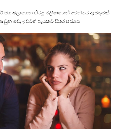
 මග බලාගෙන හිටපු මලීෂාගෙන් අවන්තට ඇමතුමක්
ණ වුන වෙලාවටත් පැයකට විතර පස්සෙ