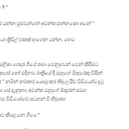
 ? “
 කර යන්න පුළුවන්නේ අවන්ත.එන්නකො අනේ “
යා ත්‍රීවිල් එකක් දාගෙන යන්න. හෙට
ත මලීෂා ගෙදර ගියේ තමා වෙනුවෙන් වෙන් කිරීමට
 හෝ එදිනම රාත්‍රියේ දී ඔහුගේ මිතුරෙකු විසින්
 ” නමින් නම්කර යොමු කර තිබූ ලයිව් වීඩියෝව දුටු
ා සේ දැනුනා. අවන්ත ඔහුගේ මිතුරන් සමග
එම වීඩියෝවේ සටහන් වී තිබුණා
ාට කියලනෙ ගියෙ “