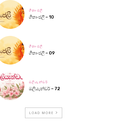
ගීතාංජලී
ගීතාංජලී – 10
ගීතාංජලී
ගීතාංජලී – 09
ඔලියැන්ඩර්
ඔලියැන්ඩර් – 72
LOAD MORE