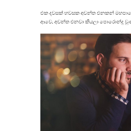
එක දවසක් හවසක අවන්ත එනකන් මහපාරේ
ආවෙ, අවන්ත එනවා කියලා පොරොන්දු වු