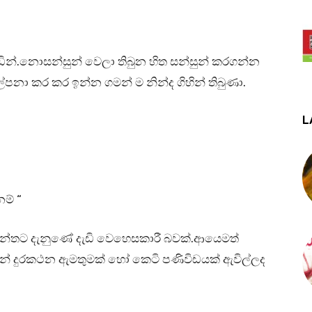
ින්.නොසන්සුන් වෙලා තිබුන හිත සන්සුන් කරගන්න
නා කර කර ඉන්න ගමන් ම නින්ද ගිහින් තිබුණා.
L
ම් “
අවන්තට දැනුණේ දැඩි වෙහෙසකාරී බවක්.ආයෙමත්
න් දුරකථන ඇමතුමක් හෝ කෙටි පණිවිඩයක් ඇවිල්ලද