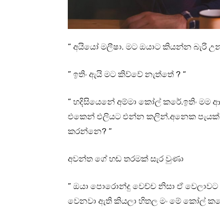
” අයියෝ මලීෂා. මට ඔයාට කියන්න බැරි 
” ඉතිං ඇයි මට කිව්වේ නැත්තේ ? “
” හදිසියෙනේ අම්මා කෝල් කරේ.ඉතිං මම 
එකෙන් එලියට එන්න කලින්.අනෙක පැයක් 
කරන්නෙ? “
අවන්ත ගේ හඬ තරමක් සැර වුණා
” ඔයා පොරොන්දු වෙච්ච නිසා ඒ වෙලාවට එයි 
වෙනවා ඇති කියලා හිතල මං මේ කෝල් කර