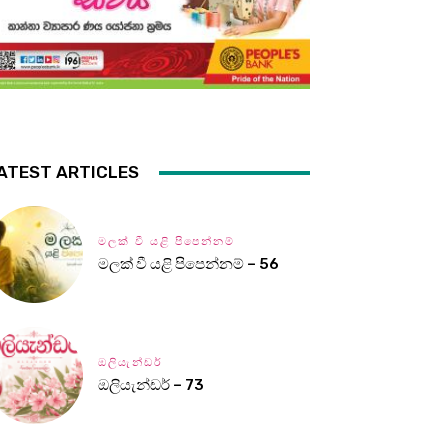
ATEST ARTICLES
මලක් වී යළි පිපෙන්නම්
මලක් වී යළි පිපෙන්නම් – 56
ඔලියැන්ඩර්
ඔලියැන්ඩර් – 73