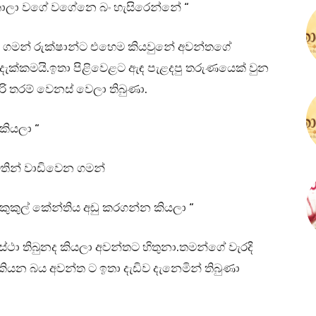
 කාලා වගේ වගේනෙ බං හැසිරෙන්නේ “
 ගමන් රුක්ෂාන්ට එහෙම කියවුනේ අවන්තගේ
 දැක්කමයි.ඉතා පිළිවෙළට ඇඳ පැළදපු තරුණයෙක් වුන
ි තරම් වෙනස් වෙලා තිබුණා.
කියලා “
තින් වාඩිවෙන ගමන්
කුකුල් කේන්තිය අඩු කරගන්න කියලා “
ා තිබුනද කියලා අවන්තට හිතුනා.තමන්ගේ වැරදි
 කියන බය අවන්ත ට ඉතා දැඩිව දැනෙමින් තිබුණා