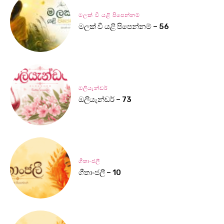
මලක් වී යළි පිපෙන්නම්
මලක් වී යළි පිපෙන්නම් – 56
ඔලියැන්ඩර්
ඔලියැන්ඩර් – 73
ගීතාංජලී
ගීතාංජලී – 10