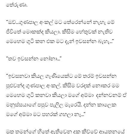
තේරුණා.
“ඔව්…ගුණපාල අංකල් මට තේරෙන්නේ නැහැ මේ
ජීවිතේ මොකක්ද කියලා. කිසිම හේතුවක් නැතිව
මෙහෙම ගුටි කන එක මට දැන් ඉවසන්න බැහැ…”
“තව ඉවසන්න නෝනා…”
“ඉවසනවා කියල ගෑණියෙක්ට මේ තරම් ඉවසන්න
පුළුවන්ද ගුණපාල අංකල්. කිසිම වරදක් නොකර මම
මෙහෙම ගුටි කනවා කියලා මගේ අම්මා දන්නවනම් ඒ
මනුස්සයාගේ පපුව පැලිල මැරෙයි. දන්න කාලෙක
මගේ අම්මා මට පහරක් ගහලා නෑ…”
මුතූ තමන්ගේ හිතේ ඇතිවෙන දුක කිව්වේ ආයතනයේ