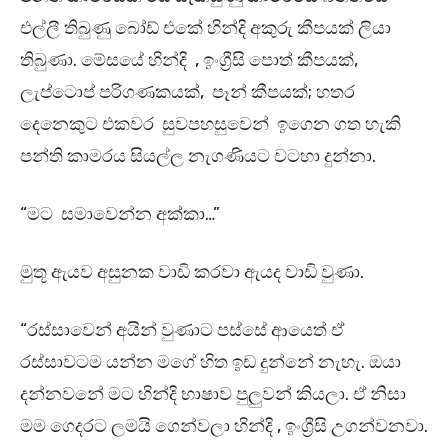
එල්ලී තිබුණු බෝඩ් එකේ හින්දි අකුරු කීපයක් ලියා
තිබුණා. මේසයේ හින්දි , ඉංග්‍රීසි පොත් කීපයක්,
ලැප්ටොප් පරිගණකයක්, පෑන් කීපයක්; හතර
දෙනෙකුට එකවර සුවපහසුවෙන් ඉගෙන ගත හැකි
පන්ති කාමරය සියල්ල නැගණියට වටහා දුන්නා.
“මට සමාවෙන්න අක්කා…”
මුතූ ඇයව අසුනක වාඩි කරවා ඇයද වාඩි වුණා.
“රස්සාවෙන් අයින් වුණාට පස්සේ ආයෙත් ඒ
රස්සාවටම යන්න මගේ හිත ඉඩ දුන්නේ නැහැ. ඔයා
දන්නවනේ මට හින්දි භාෂාව පුලුවන් කියලා. ඒ නිසා
මම ගෙදරට ලමයි ගෙන්වලා හින්දි , ඉංග්‍රීසි උගන්වනවා.