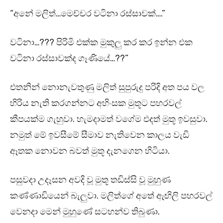
“අනේ මලිත්…මෙච්චර වටිනා රස්සාවක්….”
වටිනා…??? පිරිමි එක්ක මුකුලු කර කර ඉන්න එක
වටිනා රස්සාවක්ද ගෑණියේ…??”
එතනින් නොනැවතුණු මලිත් සුපුරුදු පරිදි අත පය වල
හිරිය නැති කරගන්නට අහිංසක මුතූට පහරවල්
කීපයක්ම ගැහුවා. හැමදාමත් වගේම එදත් මුතූ ඉවසුවා.
නමුත් මේ ඉවසීමේ සීමාව නැතිවෙන කාලය වැඩි
ඈතක නොවන බවත් මුතූ දැනගෙන හිටියා.
පසුවදා උදෑසන අවදි වූ මුතූ තඩිස්සි වූ මුහුණ
කණ්ණාඩියෙන් බැලුවා. මලිත්ගේ අතේ ඇඟිලි පහරවල්
වෙනදා මෙන් මුහුණේ සටහන්ව තිබුණා.