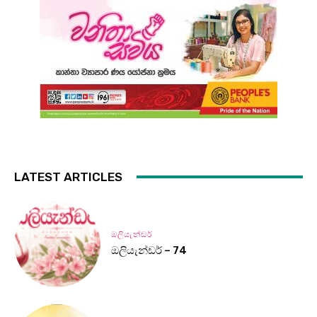
LATEST ARTICLES
ඔලියැන්ඩර්
ඔලියැන්ඩර් – 74