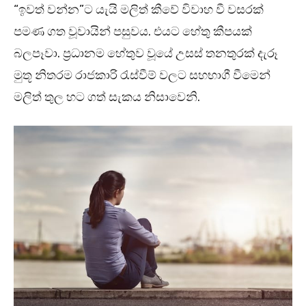
“ඉවත් වන්න”ට යැයි මලිත් කීවේ විවාහ වී වසරක්
පමණ ගත වූවායින් පසුවය. එයට හේතු කීපයක්
බලපෑවා. ප්‍රධානම හේතුව වූයේ උසස් තනතුරක් දැරූ
මුතූ නිතරම රාජකාරි රැස්වීම් වලට සහභාගී වීමෙන්
මලිත් තුල හට ගත් සැකය නිසාවෙනි.