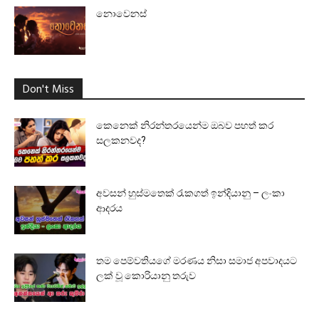
නොවෙනස්
Don't Miss
කෙනෙක් නිරන්තරයෙන්ම ඔබව පහත් කර
සලකනවද?
අවසන් හුස්මතෙක් රැකගත් ඉන්දියානු – ලංකා
ආදරය
තම පෙම්වතියගේ මරණය නිසා සමාජ අපවාදයට
ලක් වූ කොරියානු තරුව