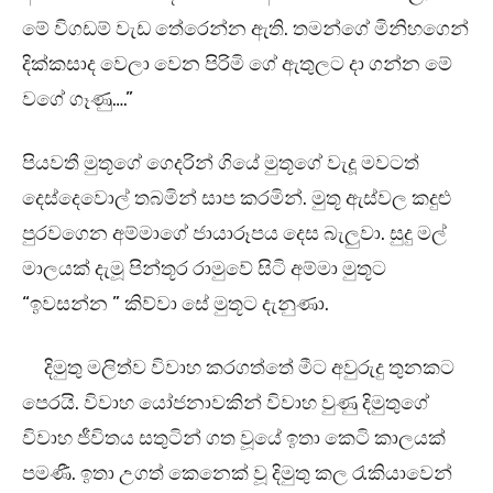
මේ විගඩම් වැඩ තේරෙන්න ඇති. තමන්ගේ මිනිහගෙන්
දික්කසාද වෙලා වෙන පිරිමි ගේ ඇතුලට දා ගන්න මේ
වගේ ගෑණු….”
පියවතී මුතූගේ ගෙදරින් ගියේ මුතූගේ වැදූ මවටත්
දෙස්දෙවොල් තබමින් සාප කරමින්. මුතූ ඇස්වල කදුළු
පුරවගෙන අම්මාගේ ජායාරූපය දෙස බැලුවා. සුදු මල්
මාලයක් දැමූ පින්තූර රාමුවේ සිටි අම්මා මුතූට
“ඉවසන්න ” කිව්වා සේ මුතූට දැනුණා.
දිමුතු මලිත්ව විවාහ කරගත්තේ මීට අවුරුදු තුනකට
පෙරයි. විවාහ යෝජනාවකින් විවාහ වුණු දිමුතුගේ
විවාහ ජීවිතය සතුටින් ගත වූයේ ඉතා කෙටි කාලයක්
පමණී. ඉතා උගත් කෙනෙක් වූ දිමුතු කල රැකියාවෙන්