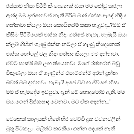
රස්සාව නිසා පිරිමි කී දෙනෙක් ඔයා මට ජෝඩු කරලා
ඇත්ද.මම දන්නෙවත් නැති පිරිමි මාත් එක්ක ඇඳේ නිදිය
ගන්නවා කියලා ඔයා කොයිතරම් කතා හැදුවද…?මම ඒ
කිසිම පිරිමියෙක් එක්ක නිදා ගත්තේ නැහැ. හැබැයි ඔයා
ක්ලබ් ගිහින් ගෑණු එක්ක නටලා ඒ ගෑණු කීදෙනෙක්
එක්ක හෝටල් වල නිදා ගත්තද කියලා මම දන්නවා.
ඒවට සාක්ෂි මම ලඟ තියෙනවා. මගේ රත්තරන් බඩු
විකුණලා ඔයා ඒ ගෑණුන්ට එපාට්මන්ට් අරන් දුන්න
බවත් මම දන්නවා. හැබැයි අපේ විවාහ ජීවිතේ නිසා
මම ඒ හැමදේම ඉවසුවා. දැන් මේ හොදටෝම ඇති. මම
ඔයාගෙන් දික්කසාද වෙනවා. මට ඒක දෙන්න…”
මෙතෙක් කාලයක් හිතේ හිර වෙච්චි දුක වචනවලින්
මුතූ පිටකලා. මලිත්ට කරකියා ගන්න දෙයක් නැති