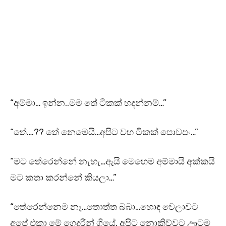
“අම්මා… ඉන්න..මම තේ ටිකක් හදන්නම්…”
“තේ….?? තේ නෙමෙයි…අපිට වහ ටිකක් පොවපං…”
“මට තේරෙන්නේ නැහැ…ඇයි මෙහෙම අම්මායි අක්කයි
මට කතා කරන්නේ කියලා…”
“තේරෙන්නෙම නෑ…තොත්ත බබා…හොඳ වෙලාවට
අපේ එකා මේ ගෙදරින් ගියේ. අපිට නොකිව්වට ඌටම