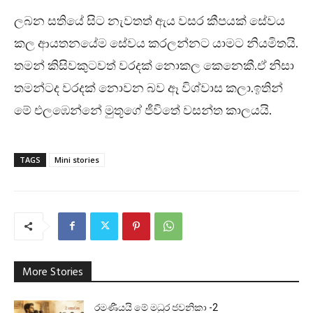
ලබන සතියේ සිට නැවතත් ඇය වසර කීපයක් සේවය
කල ආයතනයේම සේවය කරලන්නට යාමට නියමිතයි.
තමන් කිසිවකුටවත් වරදක් නොකල කෙනෙකී.ඒ නිසා
තමන්ටද වරදක් නොවන බව ඈ විශ්වාස කලා.ඉතින්
මේ එලඹෙන්නේ මුතූගේ ජීවිතේ වසන්ත කාලයයි.
TAGS
Mini stories
More Stories
රමණීයයි මේ මධුර ජවනිකා -2