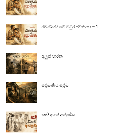
රමණීයයි මේ මධුර ජවනිකා – 1
අලුත් පාරක
ප්‍රේමණීය ප්‍රේම
තනි අතේ අත්පුඩිය