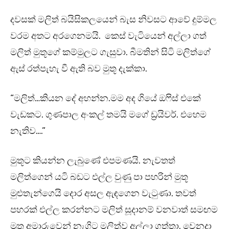
දවසක් මලිත් බයිසිකලයෙන් බැස නිවසට ආවේ දුම්මල
වරම අතට අරගෙනමයි. කෙස් වැටියෙන් අල්ලා ගත්
මලිත් මුතූගේ කම්මුලට ගැසුවා. බීමතින් සිටි මලිත්ගේ
ඇස් රත්පැහැ වී ඇති බව මුතූ දැක්කා.
“මලිත්…කියන දේ අහන්න.මම අද ගියේ ඔෆිස් එකේ
වැඩකට. ගුණපාල අංකල් තමයි මගේ ඩ්‍රයිවර්. එහෙම
නැතිව….”
මුතූට කියන්න ලැබුණේ එපමණයි. නැවතත්
මලිත්ගෙන් යටි බඩට එල්ල වුණු පා පහරින් මුතූ
මුළුතැන්ගෙයි දොර අසල ඇඳගෙන වැටුණා. තවත්
පහරක් එල්ල කරන්නට මලිත් සූදානම් වනවාත් සමඟම
මුතූ අමාරුවෙන් නැගිට මලිත්ව අල්ලා ගත්තා. වෙනදා