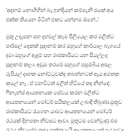
‘අදනම් නොගිහින් බෑ.ඉන්දියන් කම්පැනි එකේ අය
එක්ක තියෙන මීටින් එකට යන්නම ඕනේ…’
මුතූ උදෑසන සහ දහවල් කෑම පිලියෙල කර මලිත්ට
පාර්සල් දෙකක් සූදානම් කර ඔහුගේ කාර්යාල බෑගයේ
දමා ඔහුගේ ඇඳුම් සහ රාජකාරියට යන සියල්ලද
සූදානම් කලා. අඩුම තරමේ ඔහුගේ පසුම්බිය අසල
රුපියල් දාහක නෝට්ටුවක්ද තබන්නටත් ඇය අමතක
කලේ නෑ . ඒ වනවිටත් මලිත් හිටියේ තද නින්දේ.
ෆිනෑන්ස් ආයතනයක සේවය කරන මලිත්ට
ආයතනයෙන් මෝටර් සයිකලයක් ලබාදී තිබුණා.මුතූව
රාජකාරියට රැගෙන යාමට ආයතනයෙන් මෝටර්
රථයක් දිනපතා නිවසට ආවා. මුතූටම වෙන්වුණු එම
රථය නිවසේම තබා ගන්නයැයි ආයතනයෙන් පැවසුවද