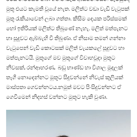
මුතූ එයට කැමති වූයේ නැත. මලිත්ට වඩා වැඩි වැටුපක්
මුතූ රැකියාවෙන් ලබා ගත්තා. කිසිම දෙයක පරිස්සමක්
හෝ ඉතිරියක් මලිත්ට තිබුණේ නැහැ. මලිත් මත්පැනට
හා සූදුවට ඇබ්බැහි වී තිබුණා. ඒ නිසාම තමන් ගන්නා
වැටුපෙන් වැඩි කොටසක් මලිත් වැයකලේ සූදුවට හා
මත්පැනටයි. මුතූගේ මව මුතූගේ විවාහවූදා මුතූට
නිවසක්, රන්ආභරණ, බඩු භාණ්ඩ හා විශාල මුදලක්
තෑගි නොදෙන්නට මුතූට සිදුවන්නේ නිවැස් කුලියක්
මාස්පතා ගෙවන්නටය.නමුත් මවට පිංසිදුවන්නට ඒ
ගෙවීමෙන් නිදහස් වන්නට මුතූට හැකි වුණා.