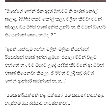
“ඔහේගේ ෆෝන් එක අදත් ඕෆ්.මම කී පාරක් කෝල්
කලාද…?ඔෆිස් එකට කෝල් කලා. මලීෂා කිව්වා මීටින්
කියලා. ඔය ඔෆිස් එකේ අනිත් උන්ට නැති මීටින් ඔහේට
තියෙන්නේ කොහොමද..? “
“අනේ…තේරුම් ගන්න මලිත්. මලීෂා කියන්නේ
රිසෙප්ෂන් එකේ ඉන්න ළමයා. එයාලා මීටින් වලට
එන්නේ නෑ. මම ඔයාට උදේ යද්දීත් කිව්වනේ අද මීටින්
එකක් තියෙනවා කියලා. ඒ මීටින් වලදී කවුරුවත්
ෆෝන් ආන්සර් කරන්නේ නැහැ…”
“මේක හරියන්නේ නෑ. එක්කෝ මේ කසාදේ නවත්තමු
නැත්තම් ඔය රස්සාව නවත්තනවා… “