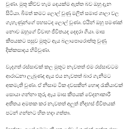
වුණා. මුතූ කිව්ව හැම දෙයක්ම ඇත්ත බව ඔහු දැන
සිටියා. බීමත් කමට ලොල් වුණු මලිත් සමාජ ශාලා වල
ගැහැණුන්ගේ පහසටද ලොල් වුණා. එයින් ඔහු පමණක්
නොව ඔහුගේ විවාහ ජීවිතයද දෙදරා ගියා. මාස
කීපයකට පසුව මුතූට ඇය බලාපොරොත්තු වුණු
දික්කසාදය හිමිවුණා.
වැදගත් රස්සාවක් කල මුතූට නැවතත් එම රස්සාවටම
ආරාධනා ලැබුණද ඇය එය නැවතත් බාර ගැනීමට
අකමැති වුණා. ඒ නිසාම ටික දවසකින් හොඳ රැකියාවක්
සොයා ගන්නා තුරු ඇය මාස කීපයක් වේදනාකාරී
අතීතය අමතක කර නැවතත් අලුත් නිදහස් ජීවිතයක්
පටන් ගන්නට හිත හදා ගත්තා.