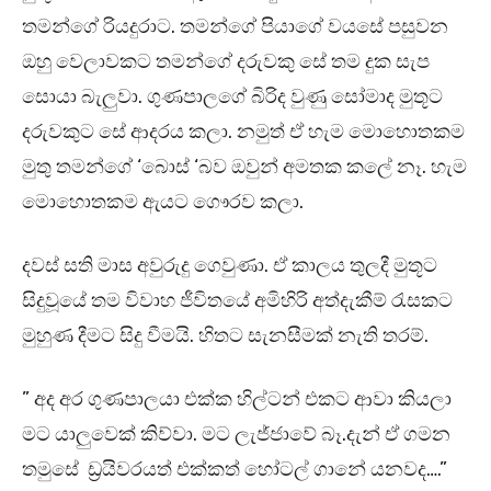
තමන්ගේ රියදුරාට. තමන්ගේ පියාගේ වයසේ පසුවන
ඔහු වෙලාවකට තමන්ගේ දරුවකු සේ තම දුක සැප
සොයා බැලුවා. ගුණපාලගේ බිරිද වුණු සෝමාද මුතූට
දරුවකුට සේ ආදරය කලා. නමුත් ඒ හැම මොහොතකම
මුතු තමන්ගේ ‘බොස් ‘බව ඔවුන් අමතක කලේ නෑ. හැම
මොහොතකම ඇයට ගෞරව කලා.
දවස් සති මාස අවුරුදු ගෙවුණා. ඒ කාලය තුලදී මුතූට
සිදුවූයේ තම විවාහ ජීවිතයේ අමිහිරි අත්දැකීම් රැසකට
මුහුණ දීමට සිදු වීමයි. හිතට සැනසීමක් නැති තරම්.
” අද අර ගුණපාලයා එක්ක හිල්ටන් එකට ආවා කියලා
මට යාලුවෙක් කිව්වා. මට ලැජ්ජාවේ බෑ.දැන් ඒ ගමන
තමුසේ ඩ්‍රයිවරයත් එක්කත් හෝටල් ගානේ යනවද….”