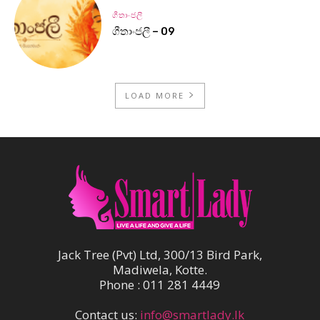
ගීතාංජලී
ගීතාංජලී – 09
LOAD MORE
Jack Tree (Pvt) Ltd, 300/13 Bird Park,
Madiwela, Kotte.
Phone : 011 281 4449
Contact us:
info@smartlady.lk