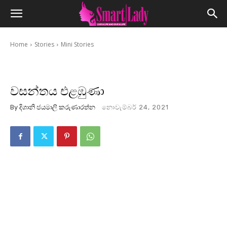
Home
Stories
Mini Stories
වසන්තය එළඹුණා
By
දිශානි ජයමාලි කරුණාරත්න
නොවැම්බර් 24, 2021