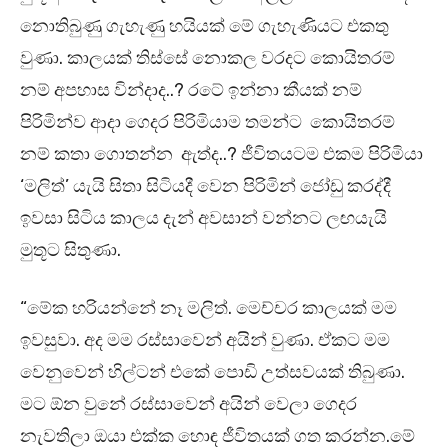
නොතිබුණු ගැහැණු හයියක් මේ ගැහැණියට එකතු
වුණා. කාලයක් තිස්සේ නොකල වරදට කොයිතරම්
නම් අපහාස වින්දාද..? රටේ ඉන්නා කීයක් නම්
පිරිමින්ව ආදා ගෙදර පිරිමියාම තමන්ට කොයිතරම්
නම් කතා ගොතන්න ඇත්ද..? ජීවිතයටම එකම පිරිමියා
‘මලිත්’ යැයි සිතා සිටියදී වෙන පිරිමින් ජෝඩු කරද්දී
ඉවසා සිටිය කාලය දැන් අවසාන් වන්නට ලඟයැයි
මුතූට සිතුණා.
“මේක හරියන්නේ නෑ මලිත්. මෙච්චර කාලයක් මම
ඉවසුවා. අද මම රස්සාවෙන් අයින් වුණා. ඒකට මම
වෙනුවෙන් හිල්ටන් එකේ පොඩි උත්සවයක් තිබුණා.
මට ඕන වුනේ රස්සාවෙන් අයින් වෙලා ගෙදර
නැවතිලා ඔයා එක්ක හොඳ ජීවිතයක් ගත කරන්න.මේ