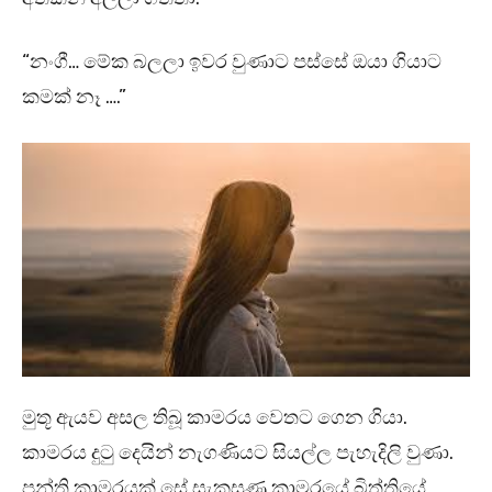
“නංගී… මේක බලලා ඉවර වුණාට පස්සේ ඔයා ගියාට
කමක් නෑ ….”
මුතූ ඇයව අසල තිබූ කාමරය වෙතට ගෙන ගියා.
කාමරය දුටු දෙයින් නැගණියට සියල්ල පැහැදිලි වුණා.
පන්ති කාමරයක් සේ සැකසුණු කාමරයේ බිත්තියේ