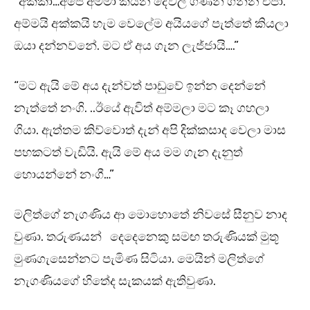
“අක්කා…අපේ අම්මා කියන දේවල් ගණන් ගන්න එපා.
අම්මයි අක්කයි හැම වෙලේම අයියගේ පැත්තේ කියලා
ඔයා දන්නවනේ. මට ඒ අය ගැන ලැජ්ජායි….”
“මට ඇයි මේ අය දැන්වත් පාඩුවේ ඉන්න දෙන්නේ
නැත්තේ නංගි. ..ඊයේ ඇවිත් අම්මලා මට කෑ ගහලා
ගියා. ඇත්තම කිව්වොත් දැන් අපි දික්කසාද වෙලා මාස
පහකටත් වැඩියි. ඇයි මේ අය මම ගැන දැනුත්
හොයන්නේ නංගී…”
මලිත්ගේ නැගණිය ආ මොහොතේ නිවසේ සීනුව නාද
වුණා. තරුණයන් දෙදෙනෙකු සමඟ තරුණියක් මුතූ
මුණගැසෙන්නට පැමිණ සිටියා. මෙයින් මලිත්ගේ
නැගණියගේ හිතේද සැකයක් ඇතිවුණා.