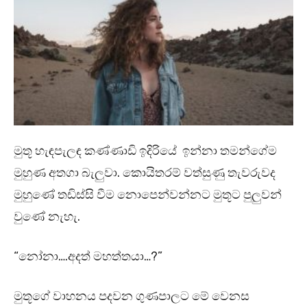
මුතූ හැඳපැලඳ කණ්ණාඩි ඉදිරියේ ඉන්නා තමන්ගේම
මුහුණ අතගා බැලුවා. කොයිතරම් වත්සුණු තැවරුවද
මුහුණේ තඩිස්සි වීම නොපෙන්වන්නට මුතූට පුලුවන්
වුණේ නැහැ.
“නෝනා….අදත් මහත්තයා…?”
මුතූගේ වාහනය පදවන ගුණපාලට මේ වෙනස