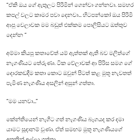
“ඒකි ඔය ගේ ඇතුලට පිරිමින් ගෙන්වා ගන්නවා. සමහර
කපල් වලට කාමර පවා දෙනවා… හිටපන්කෝ ඔය පිරිමි
ආපු වෙලාවක මම බඩුත් එක්කම පොලිසියට ඔත්තුව
දෙන්න “
අම්මා කියපු කතාවේත් යම් ඇත්තක් ඇති බව මලිත්ගේ
නැගණියට තේරුණා. ටික වේලාවක් ආ පිරිස සමග ගේ
දොරකඩදීම කතා කොට ඔවුන් පිටත් කළ මුතූ නැවතත්
පැමිණ නැගණිය අසලින් අසුන් ගත්තා.
“මම යනවා…”
කේන්තියෙන් නැගිට ගත් නැගණිය බෑගයද කර දමා
යාමට සූදානම් වුණා. ඒත් සමඟම මුතූ නැගණියගේ
අතකින් අල්ලා ගත්තා.