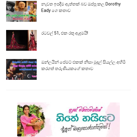
නැවත ඉපදීම ඇත්තක් බව ඔප්පු කල Dorothy
Eady ගෙ කතාව
රටවල් 51, එක රතු ඇඳුමයි!
ඔන්ලයින් පේමට් එකක් නිසා මුදල් සියල්ල අහිමි
කරගත් තරුණියකගේ කතාව