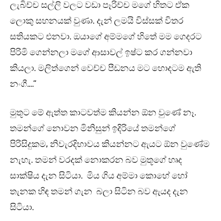
ලැබිච්ච සල්ලි වලට වඩා පෑරිච්ච මගේ හිතට ඒක
ලොකු සහනයක් වුණා. දැන් ලමයි විස්සක් විතර
සතියකට එනවා. ඔයාගේ අම්මගේ හිතේ මම ගෙදරට
පිරිමි ගෙන්නලා මගේ ආසාවල් ඉෂ්ට කර ගන්නවා
කියලා. මලිත්ගෙන් වෙච්ච පීඩනය මට හොදටම ඇති
නංගී….”
මුතූට මේ ඇත්ත කාටවත්ම කියන්න ඕන වුණේ නෑ.
තමන්ගේ නොවන මිනිසුන් ඉදිරියේ තමන්ගේ
පිරිසිදුකම, නිවැරදිභාවය කියන්නට ඇයට ඕන වුණේම
නැහැ. තමන් වරදක් නොකරන බව මුතූගේ හෘද
සාක්ෂිය දැන සිටියා. මිය ගිය අම්මා කොහේ හෝ
තැනක හිඳ තමන් ගැන බලා සිටින බව ඇයද දැන
සිටියා.