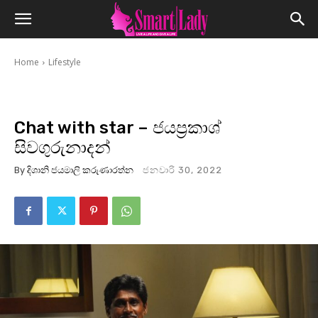
Home
Lifestyle
Chat with star – ජයප්‍රකාශ්
සිවගුරුනාදන්
By
දිශානි ජයමාලි කරුණාරත්න
ජනවාරි 30, 2022