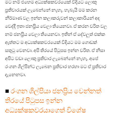
මට නම් එහෙම අධ්‍යක්ෂකවරයෙක් විදියට ලොකු
ප්‍රතිචාරයක් ලැබෙන්නේ නැහැ. හැබෑයි මම කරන
නිර්මාණ වල ඉන්න කලාකරුවන් කලාකාරියන් අද
වෙද්දී ඉතා ජනප්‍රිය වෙලා තියෙනවා. ඒ කරන චරිත වල
නම් ජනප්‍රිය වෙලා තියෙනවා. ඉතින් ඒ දේවලුත් එක්ක
ඇත්තට ම අධ්‍යක්ෂකවරයෙක් විදියට මම ගොඩක්
සතුටු වෙනවා. අපි තිරයේ පිටුපස ඉන්න චරිත. ඒ නිසා
අපිට වඩා ලොකු ප්‍රතිචාර ලැබෙන්නේ නැහැ. අපේ
රංගන ශිල්පින්ට ලැබෙන ප්‍රතිචාර හරහා මට ඒ ප්‍රතිචාර
දැනෙනවා.
■
රංගන ශිල්පියා ජනප්‍රිය වෙන්නත්
තිරයේ පිටුපස ඉන්න
අධ්‍යක්ෂකවරයාගෙත් විශේෂ