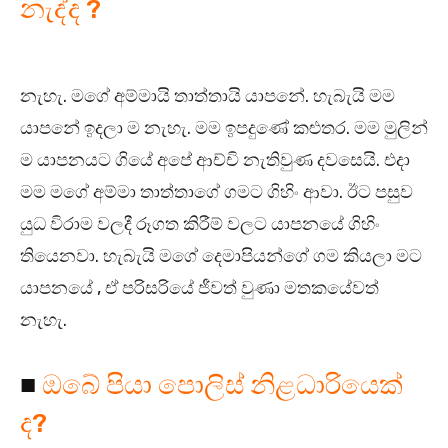
නැද්ද ?
නැහැ. මගේ අම්මායි තාත්තායි යාපනේ. හැබැයි මම
යාපනේ ඉදලා ම නැහැ. මම ඉපදුණේ කළුතර. මම මුලින්
ම යාපනයට ගියේ අපේ ආච්චි නැතිවුණ දවසෙයි. එදා
මම මගේ අම්මා තාත්තාගේ ගමට ගිහිං ආවා. ඊට පසුව
යුධ විරාම වලදී රූගත කිරීම් වලට යාපනයේ ගිහිං
තියෙනවා. හැබැයි මගේ දෙමාපියන්ගේ ගම කියලා මට
යාපනයේ , ඒ පරිසරියේ ජීවත් වුණා මතකයේවත්
නැහැ.
■
ඔබේ පියා පොලිස් නිළධාරියෙක්
ද?