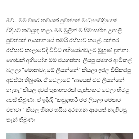
ඔව්… මම වසර නවයක් පුවත්පත් මාධ්‍යවේදියෙක්
විදියට කටයුතු කළා. මම මුලින් ම සිමාසහිත උපාලි
පුවත්පත් ආයතනයේ තමයි රස්සාව කළේ. පත්තර
රස්සාව කාලාවේදී විවිධ අභියෝගවලට මුහුණ දුන්නා.
ගොඩක් අභියෝග මම ජයගත්තා. ලියපු සමහර ආටිකල්
බලලා “මොනවද මේ ලියන්නේ” කියලා ඉරල විසිකරපු
අවස්ථා තිබුණා. ඒ වෙලාවේ “ආයෙත් මම ලියන්නේ
නැහැ” කියල දවස් තුනහතරක් පැත්තකට වෙලා හිටපු
දවස් තිබුණා. ඒ ඉදිද්දි “කවුදාහරි මම ලියලා මේකට
එනවා ” කියල හිතට හයිය අරගෙන ආයෙත් නැගිටපු
තැන් තිබුණා.