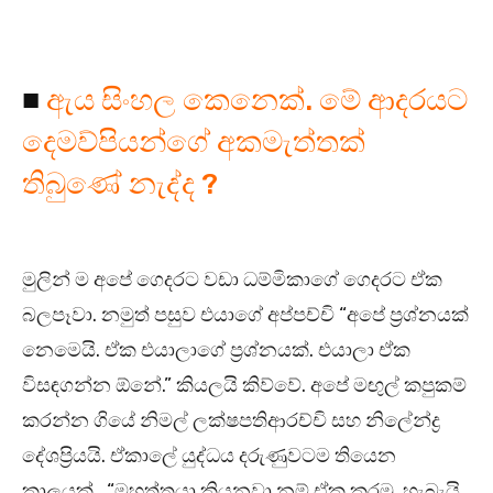
■
ඇය සිංහල කෙනෙක්. මේ ආදරයට
දෙමව්පියන්ගේ අකමැත්තක්
තිබුණේ නැද්ද ?
මුලින් ම අපේ ගෙදරට වඩා ධම්මිකාගේ ගෙදරට ඒක
බලපෑවා. නමුත් පසුව එයාගේ අප්පච්චි “අපේ ප්‍රශ්නයක්
නෙමෙයි. ඒක එයාලාගේ ප්‍රශ්නයක්. එයාලා ඒක
විසඳගන්න ඕනේ.” කියලයි කිව්වේ. අපේ මඟුල් කපුකම්
කරන්න ගියේ නිමල් ලක්ෂපතිආරච්චි සහ නිලේන්ද්‍ර
දේශප්‍රියයි. ඒකාලේ යුද්ධය දරුණුවටම තියෙන
කාලයක් . “මහත්තයා කියනවා නම් ඒක කරමු. හැබැයි