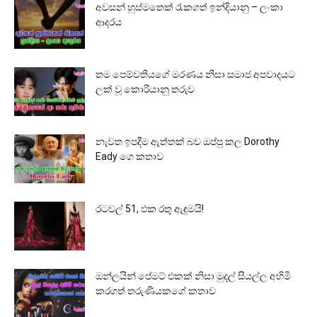
අවසන් හුස්මතෙක් රැකගත් ඉන්දියානු – ලංකා
ආදරය
තම පෙම්වතියගේ මරණය නිසා සමාජ අපවාදයට
ලක් වූ කොරියානු තරුව
නැවත ඉපදීම ඇත්තක් බව ඔප්පු කල Dorothy
Eady ගෙ කතාව
රටවල් 51, එක රතු ඇඳුමයි!
ඔන්ලයින් පේමට් එකක් නිසා මුදල් සියල්ල අහිමි
කරගත් තරුණියකගේ කතාව