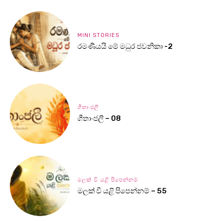
MINI STORIES
රමණීයයි මේ මධුර ජවනිකා -2
ගීතාංජලී
ගීතාංජලී – 08
මලක් වී යළි පිපෙන්නම්
මලක් වී යළි පිපෙන්නම් – 55