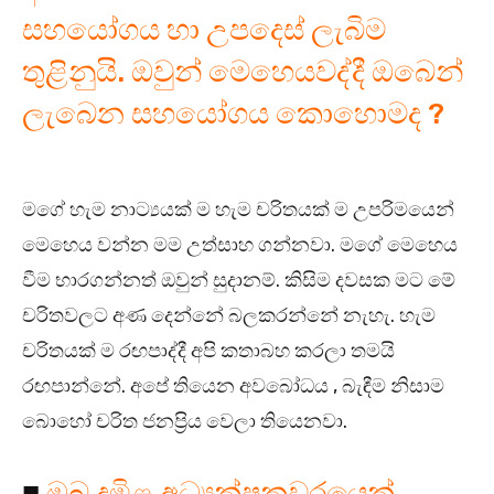
සහයෝගය හා උපදෙස් ලැබිම
තුළිනුයි. ඔවුන් මෙහෙයවද්දී ඔබෙන්
ලැබෙන සහයෝගය කොහොමද ?
මගේ හැම නාට්‍යයක් ම හැම චරිතයක් ම උපරිමයෙන්
මෙහෙය වන්න මම උත්සාහ ගන්නවා. මගේ මෙහෙය
වීම භාරගන්නත් ඔවුන් සුදානම්. කිසිම දවසක මට මේ
චරිතවලට අණ දෙන්නේ බලකරන්නේ නැහැ. හැම
චරිතයක් ම රඟපාද්දී අපි කතාබහ කරලා තමයි
රඟපාන්නේ. අපේ තියෙන අවබෝධය , බැඳීම නිසාම
බොහෝ චරිත ජනප්‍රිය වෙලා තියෙනවා.
■
ඔබ දමිළ අධ්‍යක්ෂකවරයෙක්.