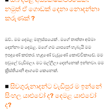
නමුත් ඒ ගොඩක් දෙනා නොදන්නා
කරුණක් ?
ඔව්.. මම දෙමළ මනුස්සයෙක් . මගේ තාත්තා අම්මා
දෙන්නා ම දෙමළ. මගේ ගම යාපනේ හැබැයි මම
ඉපදුණේ කළුතර. හැඳුණේ වැඩුණේ කොච්චිකාඩේ. මම
පවුලේ වැඩිමලා. මට මල්ලිලා දෙන්නෙක් ඉන්නවා. මම
ක්‍රිස්තියානි ආගමේ කෙනෙක්.
■
සිවගුරුනාදන්ට වැඩිපුර ම ඉන්නේ
සිංහල යාළුවෝ ද? දෙමළ යාළුවෝ
ද?