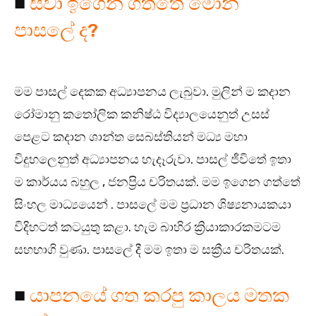
■
සිවා ඉගෙන ගත්තේ මොන
පාසලේ ද?
මම පාසල් දෙකක අධ්‍යාපනය ලැබුවා. මුලින් ම කදාන
රෝමානු කතෝලික කනිෂ්ඨ විද්‍යාලයෙනුත් උසස්
පෙළට කදාන ශාන්ත සෙබස්තියන් මධ්‍ය මහා
විදුහලෙනුත් අධ්‍යාපනය හැදෑරුවා. පාසල් ජීවිතේ ඉතා
ම කාර්යය බහුල , ජනප්‍රිය චරිතයක්. මම ඉගෙන ගත්තේ
සිංහල මාධ්‍යයෙන් . පාසලේ මම ප්‍රධාන ශිෂ්‍යනායකයා
විදිහටත් කටයුතු කළා. හැම බාහිර ක්‍රියාකාරකමටම
සහභාගි වුණා. පාසලේ දී මම ඉතා ම සක්‍රීය චරිතයක්.
■
යාපනයේ ගත කරපු කාලය මතක