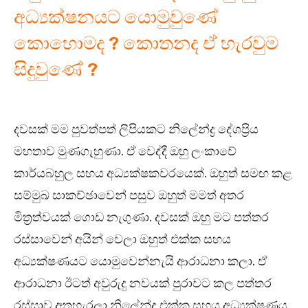
අධ්‍යක්ෂනයට යොමුවුණේ
කොහොමද ? කොතනද ඒ හැරවුම
සිදුවුණේ ?
දවසක් මම පුවත්පත් ලිපියකට නිලේන්ද්‍ර දේශප්‍රිය
මහතාව මුණගැහුණා. ඒ වෙද්දී ඔහු ලංකාවේ
කාර්යබහුල සහය අධ්‍යක්ෂකවරයෙක්. ඔහුත් සමඟ කළ
සම්මුඛ සාකච්ඡාවෙන් පසුව ඔහුත් මමත් අතර
මිත්‍රත්වයක් ගොඩ නැගුණා. දවසක් ඔහු මට පත්තර
රස්සාවෙන් අයින් වෙලා ඔහුත් එක්ක සහය
අධ්‍යක්ෂණයට යොමුවෙන්නැයි ආරාධනා කලා. ඒ
ආරාධනා ඊටත් අවුරුදු නවයක් පුරාවට කල පත්තර
රස්සාව අතහැරලා නිලේන්ද්‍ර එක්ක සහය අධ්‍යක්ෂණය