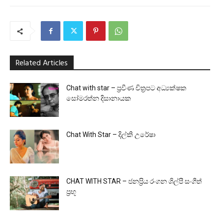
Related Articles
Chat with star – ප්‍රවීණ චිත්‍රපට අධ්‍යක්ෂක
සෝමරත්න දිසානායක
Chat With Star – දිල්කි උරේෂා
CHAT WITH STAR – ජනප්‍රිය රංගන ශිල්පී සංගීත්
ප්‍රභූ