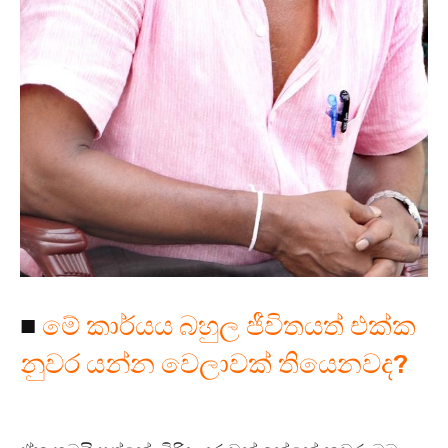
■
මේ කාර්යය බහුල ජීවිතයත් එක්ක
නුවර යන්න වෙලාවක් තියෙනවද?