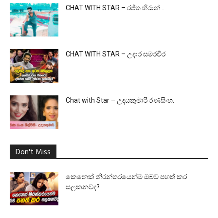
CHAT WITH STAR – රජිත හිරාන්…
CHAT WITH STAR – උදාර සමරවීර
Chat with Star – උදයකුමාරි රණසිංහ.
Don't Miss
කෙනෙක් නිරන්තරයෙන්ම ඔබව පහත් කර
සලකනවද?