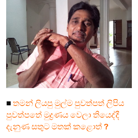
■
තමන් ලියපු මුල්ම පුවත්පත් ලිපිය
පුවත්පතේ මුද්‍රණය වෙලා තියෙද්දී
දැනුණ සතුට මතක් කළොත් ?