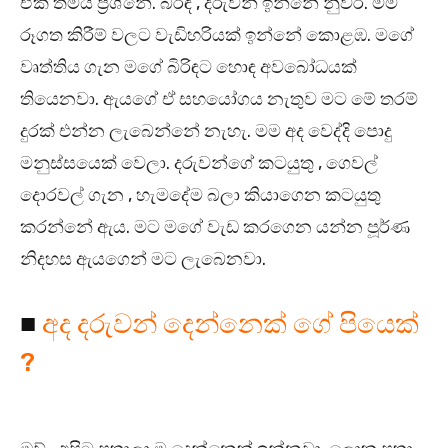
ඒක තමයි ප්‍රශ්නේ. බිරිඳ , දරුවන් ඉන්නේ නුවර. මම
රූගත කිරීම් වලට වැඩිහරියක් ඉන්නේ කොළඹ. මගේ
වෘත්තිය ගැන මගේ බිරිඳට හොඳ අවබෝධයක්
තියෙනවා. ඇයගේ ඒ සහයෝගය නැතුව මට මේ තරම්
දුරක් එන්න ලැබෙන්නේ නැහැ. මම අද වෙද්දි පොදු
මනුස්සයෙක් වෙලා. දරුවන්ගේ කටයුතු , ගෙවල්
දොරවල් ගැන , හැමදේම බලා කියාගෙන කටයුතු
කරන්නේ ඇය. මට මගේ වැඩ කරගෙන යන්න පූර්ණ
නිදහස ඇයගෙන් මට ලැබෙනවා.
■
අද දරුවන් දෙන්නෙක් ගේ පියෙක්
?