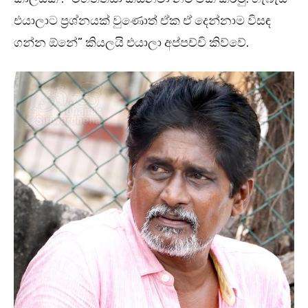
එයාලාට ප්‍රශ්නයක් වුණොත් ඒක ඒ දෙන්නාම විසඳ
ගන්න ඕනේ” කියලයි එයාලා අප්පච්චි කිව්වේ.