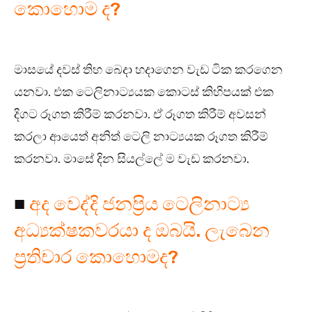
කොහොම ද?
මාසයේ දවස් තිහ බෙදා හදාගෙන වැඩ ටික කරගෙන
යනවා. එක ටෙලිනාට්‍යයක කොටස් කිහිපයක් එක
දිගට රූගත කිරීම් කරනවා. ඒ රූගත කිරීම් අවසන්
කරලා ආයෙත් අනිත් ටෙලි නාට්‍යයක රූගත කිරීම්
කරනවා. මාසේ දින සියල්ලේ ම වැඩ කරනවා.
■
අද වෙද්දි ජනප්‍රිය ටෙලිනාට්‍ය
අධ්‍යක්ෂකවරයා ද ඔබයි. ලැබෙන
ප්‍රතිචාර කොහොමද?