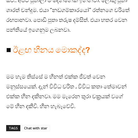
ඔව්.. අපිට පුතාලා ම දෙන්නෙක් ඉන්නවා. ලොකු පුතා
ශාරත් චන්දුම. එයා “නඩගම්කාරයෝ” රත්නගෙ චරිතේ
රඟපානවා. පොඩි පුතා තරුෂ දම්සිත්. එයා හතර වෙන
පන්තියේ ඉගෙනුම ලබනවා.
■
ඊළඟ හීනය මොකද්ද?
මම හැම තිස්සේ ම හීනත් එක්ක ජීවත් වෙන
මනුස්සයෙක්. දැන් විවිධ චරිත , විවිධ කතා තේමාවන්
එක්ක හීන දකිනවා. මම මැරෙන තුරා චක්‍රයක් වගේ
මේ හීන දකීවි. හීන හැබෑවේවි.
TAGS
Chat with star