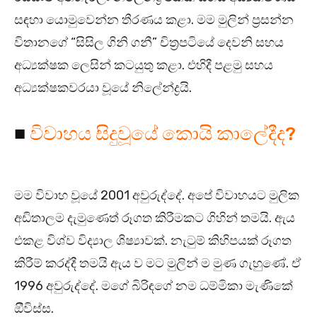
සඳහා යොමුවෙන්න තීරණය කළා. මම මුලින් ප්‍රසන්න
විතානගේ “සිසිල ගිනි ගනී” චිත්‍රපටියේ දෙවනි සහය
අධ්‍යක්ෂක ලෙසින් කටයුතු කළා. එහිදී පළමු සහය
අධ්‍යක්ෂකවරයා වූයේ නිලේන්ද්‍රයි.
■
විවාහය සිදුවූයේ කොයි කාලේදීද?
මම විවාහ වූයේ 2001 අවුරුද්දේ. අපේ විවාහයට මුලික
අඩිතාලම දැමුණෙත් රූගත කිරීමකට ගිහින් තමයි. ඇය
එකළ විශ්ව විද්‍යාල ශිෂ්‍යාවක්. නැටුම් කිහිපයක් රූගත
කිරීම් කරද්දී තමයි ඇය ව මට මුලින් ම මුණ ගැහුණේ. ඒ
1996 අවුරුද්දේ. මගේ බිරිඳගේ නම ධම්මිකා මැණිකේ
ඔීවිස්ස.