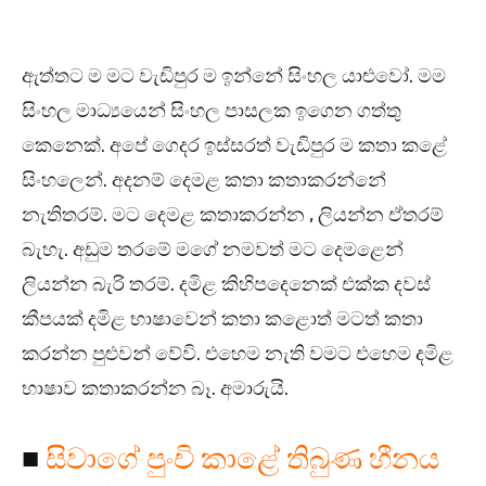
ඇත්තට ම මට වැඩිපුර ම ඉන්නේ සිංහල යාළුවෝ. මම
සිංහල මාධ්‍යයෙන් සිංහල පාසලක ඉගෙන ගත්තු
කෙනෙක්. අපේ ගෙදර ඉස්සරත් වැඩිපුර ම කතා කළේ
සිංහලෙන්. අදනම් දෙමළ කතා කතාකරන්නේ
නැතිතරම්. මට දෙමළ කතාකරන්න , ලියන්න ඒතරම්
බැහැ. අඩුම තරමේ මගේ නමවත් මට දෙමළෙන්
ලියන්න බැරි තරම්. දමිළ කිහිපදෙනෙක් එක්ක දවස්
කීපයක් දමිළ භාෂාවෙන් කතා කළොත් මටත් කතා
කරන්න පුළුවන් වේවි. එහෙම නැති වමට එහෙම දමිළ
භාෂාව කතාකරන්න බෑ. අමාරුයි.
■
සිවාගේ පුංචි කාළේ තිබුණ හීනය