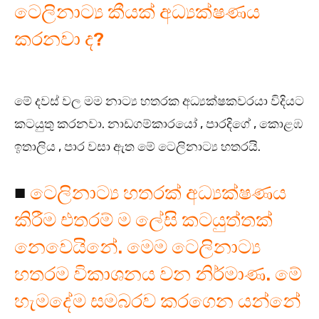
ටෙලිනාට්‍ය කීයක් අධ්‍යක්ෂණය
කරනවා ද?
මේ දවස් වල මම නාට්‍ය හතරක අධ්‍යක්ෂකවරයා විදියට
කටයුතු කරනවා. නාඩගම්කාරයෝ , පාරදිගේ , කොළඹ
ඉතාලිය , පාර වසා ඇත මේ ටෙලිනාට්‍ය හතරයි.
■
ටෙලිනාට්‍ය හතරක් අධ්‍යක්ෂණය
කිරීම එතරම් ම ලේසි කටයුත්තක්
නෙවෙයිනේ. මෙම ටෙලිනාට්‍ය
හතරම විකාශනය වන නිර්මාණ. මේ
හැමදේම සමබරව කරගෙන යන්නේ