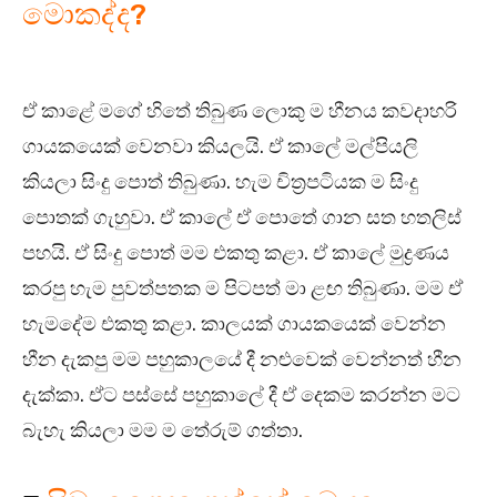
මොකද්ද?
ඒ කාළේ මගේ හිතේ තිබුණ ලොකු ම හීනය කවදාහරි
ගායකයෙක් වෙනවා කියලයි. ඒ කාලේ මල්පියලි
කියලා සිංදු පොත් තිබුණා. හැම චිත්‍රපටියක ම සිංදු
පොතක් ගැහුවා. ඒ කාලේ ඒ පොතේ ගාන සත හතලිස්
පහයි. ඒ සිංදු පොත් මම එකතු කළා. ඒ කාලේ මුද්‍රණය
කරපු හැම පුවත්පතක ම පිටපත් මා ළඟ තිබුණා. මම ඒ
හැමදේම එකතු කළා. කාලයක් ගායකයෙක් වෙන්න
හීන දැකපු මම පහුකාලයේ දී නළුවෙක් වෙන්නත් හීන
දැක්කා. ඒට පස්සේ පහුකාලේ දී ඒ දෙකම කරන්න මට
බැහැ කියලා මම ම තේරුම් ගත්තා.