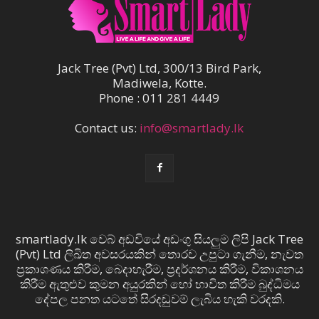
Jack Tree (Pvt) Ltd, 300/13 Bird Park,
Madiwela, Kotte.
Phone : 011 281 4449
Contact us:
info@smartlady.lk
smartlady.lk වෙබ් අඩවියේ අඩංගු සියලුම ලිපි Jack Tree
(Pvt) Ltd ලිඛිත අවසරයකින් තොරව උපුටා ගැනීම, නැවත
ප්‍රකාශණය කිරීම, බෙදාහැරීම, ප්‍රදර්ශනය කිරීම, විකාශනය
කිරීම ඇතුළුව කුමන අයුරකින් හෝ භාවිත කිරීම බුද්ධිමය
දේපල පනත යටතේ සිරදඬුවම් ලැබිය හැකි වරදකි.