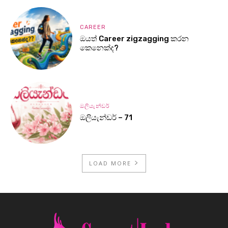
CAREER
ඔයත් Career zigzagging කරන
කෙනෙක්ද?
ඔලියැන්ඩර්
ඔලියැන්ඩර් – 71
LOAD MORE