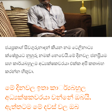
ජයප්‍රකාශ් සිවගුරුනාදන් කියන නම ටෙලිනාට්‍ය
ක්ෂේත්‍රයට නුහුරු නමක් නෙවෙයි.මේ දිනවල ජනප්‍රියම
සහ කාර්යබහුලම අධ්‍යක්ෂකවරයා එක්ක අපි කතාබහ
කරන්න හිතුවා.
මේ දිනවල ඉතා කාර්්‍යබහුල
අධ්‍යක්ෂකවරයා වන්නේ ඔබයි.
ඇත්තටම මේ දවස් වල ඔබ