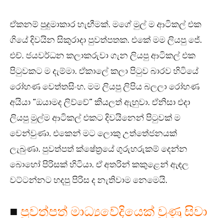
ඒකනම් පුදුමාකාර හැඟීමක්. මගේ මුල් ම ආටිකල් එක
ගියේ දිවයින සිකුරාදා පුවත්පතක. එකේ මම ලියපු ජේ.
එච්. ජයවර්ධන කලාකරුවා ගැන ලියපු ආටිකල් එක
පිටුවකට ම දැම්මා. ඒකාලේ කලා පිටුව බාරව හිටියේ
රෝහණ වෙත්තසිංහ. මම ලියපු ලිපිය බලලා රෝහණ
අයියා “ඔයාමද ලිව්වේ” කියලත් ඇහුවා. ඒනිසා එදා
ලියපු මුල්ම ආටිකල් එකට දිවයිනෙන් පිටුවක් ම
වෙන්වුණා. එකෙන් මට ලොකු උත්තේජනයක්
ලැබුණා. පුවත්පත් ක්ෂේත්‍රයේ ගුරුහරුකම් දෙන්න
බොහෝ පිරිසක් හිටියා. ඒ අතරින් කකුළෙන් ඇඳල
වට්ටන්නට හදපු පිරිස ද නැතිවාම නෙමෙයි.
■
පුවත්පත් මාධ්‍යවේදියෙක් වුණු සිවා