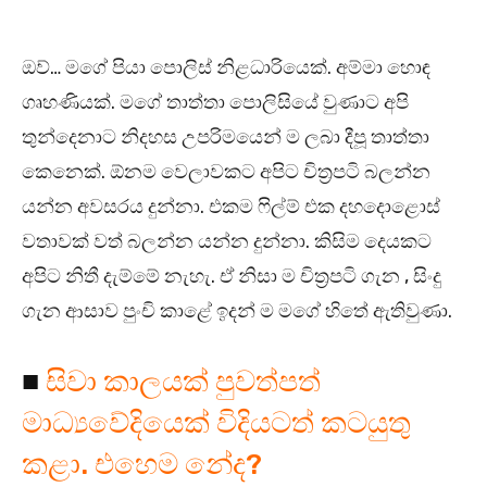
ඔව්… මගේ පියා පොලිස් නිළධාරියෙක්. අම්මා හොඳ
ගෘහණියක්. මගේ තාත්තා පොලිසියේ වුණාට අපි
තුන්දෙනාට නිදහස උපරිමයෙන් ම ලබා දීපූ තාත්තා
කෙනෙක්. ඕනම වෙලාවකට අපිට චිත්‍රපටි බලන්න
යන්න අවසරය දුන්නා. එකම ෆිල්ම් එක දහදොළොස්
වතාවක් වත් බලන්න යන්න දුන්නා. කිසිම දෙයකට
අපිට නිතී දැම්මේ නැහැ. ඒ නිසා ම චිත්‍රපටි ගැන , සිංදු
ගැන ආසාව පුංචි කාළේ ඉදන් ම මගේ හිතේ ඇතිවුණා.
■
සිවා කාලයක් පුවත්පත්
මාධ්‍යවේදියෙක් විදියටත් කටයුතු
කළා. එහෙම නේද?