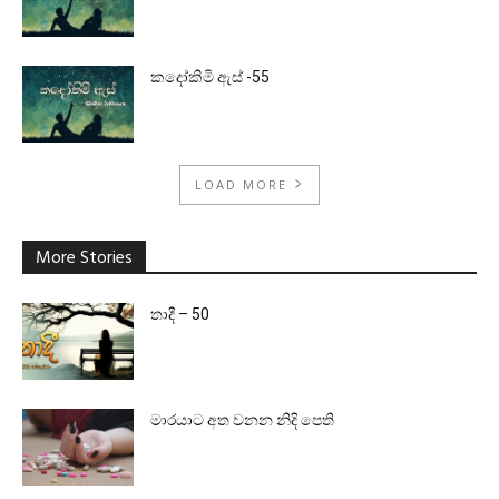
කදෝකිමි ඇස් -55
LOAD MORE
More Stories
තාදී – 50
මාරයාට අත වනන නිදි පෙති