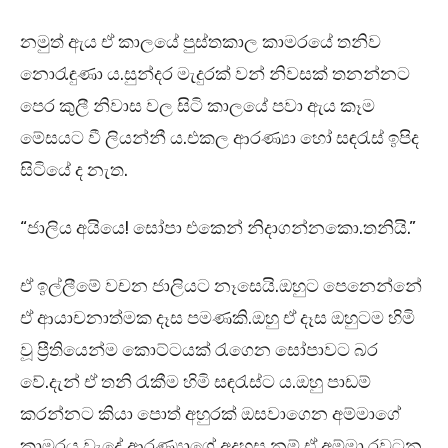
නමුත් ඇය ඒ කාලයේ පුස්තකාල කාමරයේ තනිව
නොරැඳුණා ය.සුන්දර මැදුරක් වන් නිවසක් තනන්නට
පෙර කුලී නිවාස වල සිටි කාලයේ පවා ඇය කෑම
මේසයට වී ලියන්නී ය.එකල ආරණ්‍යා හෝ සඳරැස් ඉපිද
සිටියේ ද නැත.
“ජාලිය අයියෙ! සෝපා එකෙන් නිදාගන්නකො.තනියි.”
ඒ ඉල්ලීමේ වචන ජාලියට නෑසෙයි.ඔහුට පෙනෙන්නේ
ඒ ආයාචනාත්මක දෑස පමණකි.ඔහු ඒ දෑස ඔහුටම හිමි
වූ ප්‍රීතියෙන්ම කොට්ටයක් රැගෙන සෝපාවට බර
වේ.දැන් ඒ තනි රැකීම හිමි සඳරැස්ට ය.ඔහු පාඩම්
කරන්නට කියා පොත් අහුරක් ඔසවාගෙන අම්මාගේ
කාමරය වැදේ.ආරණ්‍යාගේ අදහස නම් ඒ අම්මා රවටන