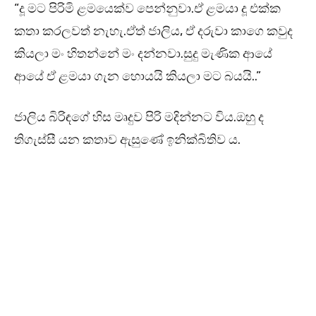
“දූ මට පිරිමි ළමයෙක්ව පෙන්නුවා.ඒ ළමයා දූ එක්ක
කතා කරලවත් නැහැ.ඒත් ජාලිය, ඒ දරුවා කාගෙ කවුද
කියලා මං හිතන්නේ මං දන්නවා.සුදු මැණික ආයේ
ආයේ ඒ ළමයා ගැන හොයයි කියලා මට බයයි..”
ජාලිය බිරිඳගේ හිස මෘදුව පිරි මදින්නට විය.ඔහු ද
තිගැස්සී යන කතාව ඇසුණේ ඉනික්බිතිව ය.