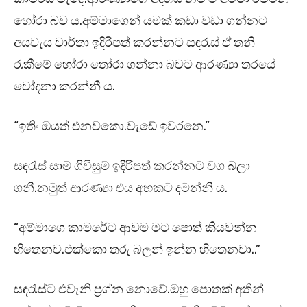
හෝරා බව ය.අම්මාගෙන් යමක් කඩා වඩා ගන්නට
අයවැය වාර්තා ඉදිරිපත් කරන්නට සඳරැස් ඒ තනි
රැකීමේ හෝරා තෝරා ගන්නා බවට ආරණ්‍යා තරයේ
චෝදනා කරන්නී ය.
“ඉතිං ඔයත් එනවකො.වැඩේ ඉවරනෙ.”
සඳරැස් සාම ගිවිසුම් ඉදිරිපත් කරන්නට වග බලා
ගනී.නමුත් ආරණ්‍යා එය අහකට දමන්නී ය.
“අම්මාගෙ කාමරේට ආවම මට පොත් කියවන්න
හිතෙනව.එක්කො තරු බලන් ඉන්න හිතෙනවා..”
සඳරැස්ට එවැනි ප්‍රශ්න නොවේ.ඔහු පොතක් අතින්