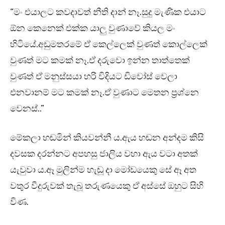
“මං එයාලට කවදාවත් නීති දාන් නෑ.සුදු මැණික එයාට
ඕන කෙනෙක් එක්ක යාලු වුණාවේ කියල මං
හිටියේ.අඩුමතරමේ ඒ කෙල්ලෙක් වුණත් කොල්ලෙක්
වුණත් මට කමක් නෑ.ඒ දරුවො ඉන්න තාත්තෙක්
වුණත් ඒ මනුස්සයා හරි විදියට ඩිවෝස් වෙලා
එනවානම් මට කමක් නෑ.ඒ වුණාට මෙතන ප්‍රශ්නෙ
වෙනස්..”
මේකලා හඬමින් කියවන්නී ය.ඇය හඬන අන්දම කිසි
දවසක දරන්නට අපහසු ජාලිය වහා ඇය වටා අතක්
යැවුවා ය.ඈ මුලින්ම හැඬූ දා මෝඩයෙකු සේ ඈ අත
වතුර වීදුරුවක් තැබූ තරුණයෙකු ඒ අස්සේ ඔහුට සිහි
විණ.