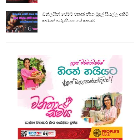
ඔන්ලයින් පේමට් එකක් නිසා මුදල් සියල්ල අහිමි
කරගත් තරුණියකගේ කතාව