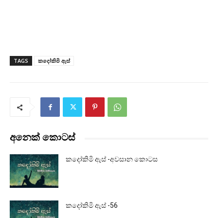
TAGS
කදෝකිමි ඇස්
අනෙක් කොටස්
කදෝකිමි ඇස් -අවසාන කොටස
කදෝකිමි ඇස් -56