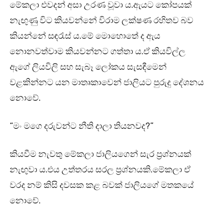
මේකලා එවදන් අසා උරණ වූවා ය.ඇයට කෝපයක්
නැඟුණු විට කියවන්නේ විරාම ලක්ෂණ රහිතව බව
කියන්නේ සඳරැස් ය.මේ මොහොතේ ද ඇය
නොනවත්වාම කියවන්නට ගත්තා ය.ඒ කියවිල්ල
ඇගේ ලියවිලි සහ සැබෑ ලෝකය සැසඳීමෙන්
වළකින්නට යන මාතෘකාවෙන් ජාලියට පුරුදු දේශනය
නොවේ.
“මං මගෙ දරුවන්ට නීති දාලා තියනවද?”
කියවීම නැවතු මේකලා ජාලියගෙන් සැර ප්‍රශ්නයක්
නැඟුවා ය.එය උත්තරය සරල ප්‍රශ්නයකි.මේකලා ඒ
වරද නම් කිසි දවසක කළ බවක් ජාලියගේ මතකයේ
නොවේ.