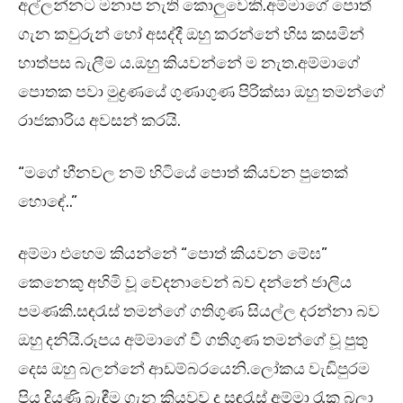
අල්ලන්නට මනාප නැති කොලුවෙකි.අම්මාගේ පොත්
ගැන කවුරුන් හෝ අසද්දී ඔහු කරන්නේ හිස කසමින්
හාත්පස බැලීම ය.ඔහු කියවන්නේ ම නැත.අම්මාගේ
පොතක පවා මුද්‍රණයේ ගුණාගුණ පිරික්සා ඔහු තමන්ගේ
රාජකාරිය අවසන් කරයි.
“මගේ හීනවල නම් හිටියේ පොත් කියවන පුතෙක්
හොඳේ..”
අම්මා එහෙම කියන්නේ “පොත් කියවන මේඝ”
කෙනෙකු අහිමි වූ වේදනාවෙන් බව දන්නේ ජාලිය
පමණකි.සඳරැස් තමන්ගේ ගතිගුණ සියල්ල දරන්නා බව
ඔහු දනියි.රූපය අම්මාගේ වී ගතිගුණ තමන්ගේ වූ පුතු
දෙස ඔහු බලන්නේ ආඩම්බරයෙනි.ලෝකය වැඩිපුරම
පිය දියණි බැඳීම ගැන කියවූව ද සඳරැස් අම්මා රැක බලා