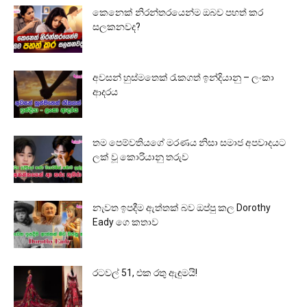
කෙනෙක් නිරන්තරයෙන්ම ඔබව පහත් කර
සලකනවද?
අවසන් හුස්මතෙක් රැකගත් ඉන්දියානු – ලංකා
ආදරය
තම පෙම්වතියගේ මරණය නිසා සමාජ අපවාදයට
ලක් වූ කොරියානු තරුව
නැවත ඉපදීම ඇත්තක් බව ඔප්පු කල Dorothy
Eady ගෙ කතාව
රටවල් 51, එක රතු ඇඳුමයි!