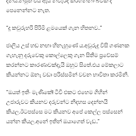
දනියි.නමුත් එය ඇය නිවැරදි කරගන්නා බවක් ද
පෙනෙන්නට නැත.
“දූ කවුරුහරි පිරිමි ළමයෙක් ගැන හිතනව..”
ජාලිය උස් හඬ නඟා හිනැහුණේ ය.අවුරුදු විසි ගණනක
ගැහැනු දරුවෙකු කොල්ලෙකු ගැන සිතීම ප්‍රවේසම්
කරන්නට කාරණාවක්දැයි ඔහුට සිතේ.එය මේකලාට
කියන්නට ඕනෑ වඩා පරිස්සමින් වචන භාවිතා කරමිනි.
“ඔයත් ඉතිං මැණිකේ! ටීවී එකට එහෙම ගිහින්
උජාරුවට කියනව දරුවන්ට නිදහස දෙන්නයි
කියල.ඊටපස්සෙ මට කියනව අපේ කෙල්ල පස්සෙන්
යන්න කියල.අනේ ඉතින් ඔයාගෙත් වැඩ..”