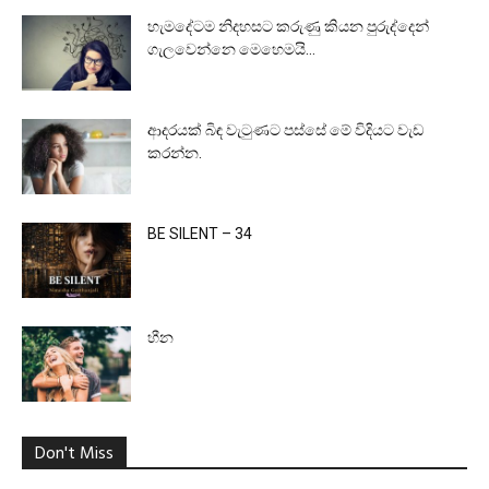
හැමදේටම නිදහසට කරුණු කියන පුරුද්දෙන්
ගැලවෙන්නෙ මෙහෙමයි…
ආදරයක් බිඳ වැටුණට පස්සේ මේ විදියට වැඩ
කරන්න.
BE SILENT – 34
හීන
Don't Miss