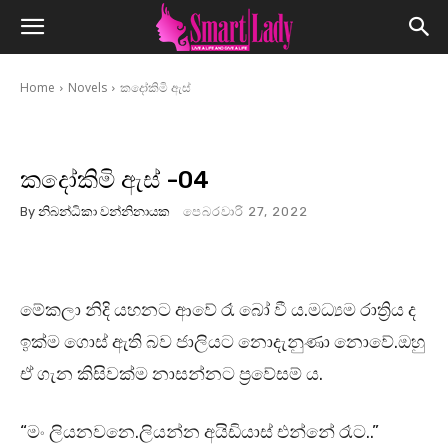
Home
Novels
කදෝකිමි ඇස්
කදෝකිමි ඇස් -04
By
නිබන්ධිකා වන්නිනායක
පෙබරවාරි 27, 2022
මේකලා නිදි යහනට ආවේ රෑ බෝ වී ය.මධ්‍යම රාත්‍රිය ද
ඉක්ම ගොස් ඇති බව ජාලියට නොදැනුණා නොවේ.ඔහු
ඒ ගැන කිසිවක්ම නාසන්නට ප්‍රවේසම් ය.
“මං ලියනවනෙ.ලියන්න අයිඩියාස් එන්නේ රෑට..”