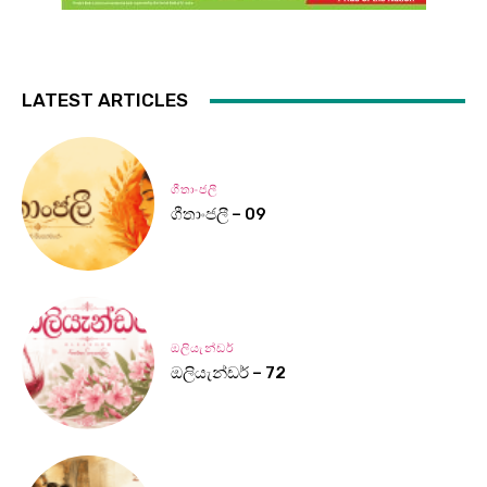
LATEST ARTICLES
ගීතාංජලී
ගීතාංජලී – 09
ඔලියැන්ඩර්
ඔලියැන්ඩර් – 72