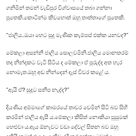
ගනිමින් තමන් වැඩිපුර විශ්වාසයේ තබා ගන්නා
පුතෙකි.කොටින්ම කිවහොත් ඔහු තාත්තාගේ පුතෙකි.
“ජාලිය..ඔයා හෙට සුදු මැණික කැම්පස් එක්ක යනවද?”
මේකලා අසන්නී ජාලිය සොලවමිනි.ජාලිය මොනතරම්
තද නින්දකට වැටී සිටිය ද මේකලා ඒ පුරුද්ද අත හැර
නොමැත.ඔහු අඩ නින්දෙන් දෑස් විවර කළේ ය.
“ඇයි ඒ? සුදූට සනීප නැද්ද?”
දියණිය අම්මාගේ කාමරයේ තාවර වෙමින් සිටි බව සිහි
කරමින් ජාලිය ඇසී ය.මේකලා කිසිත් නොකියා සුසුමක්
හෙළුවා ය.ඇය ඕනෑවට වඩා දේවල් සිතන බව ඔහු