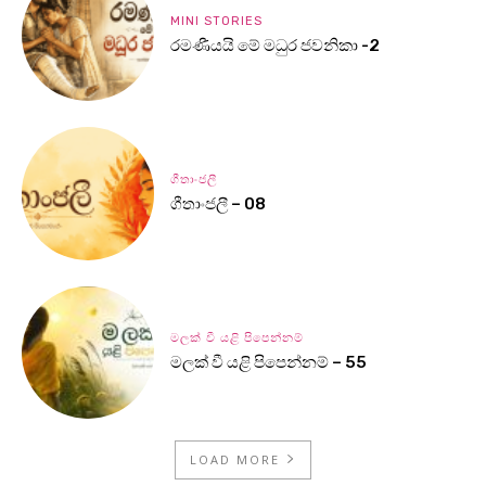
MINI STORIES
රමණීයයි මේ මධුර ජවනිකා -2
ගීතාංජලී
ගීතාංජලී – 08
මලක් වී යළි පිපෙන්නම්
මලක් වී යළි පිපෙන්නම් – 55
LOAD MORE