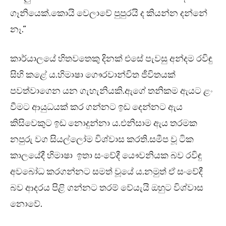
ගෑනියෙක්.කොයි වෙලාවේ පුපුරයි ද කියන්න දන්නේ
නෑ.”
කාර්යාලයේ හිතවතෙකු දිනක් එසේ පැවසු අන්දම රවිඳු
සිහි කළේ ය.හිමාෂා ගෞරවාන්විත ජීවිතයක්
පවත්වාගෙන යන ගැහැනියකි.ඇගේ තනිකම ඇයට ළං
වීමට ආයුධයක් කර ගන්නට ඉඩ දෙන්නට ඇය
කිසිවෙකුට ඉඩ නොදුන්නා ය.එනිසාම ඇය තරමක
නපුරු වග සියල්ලෝම විශ්වාස කරති.සමීප වූ ටික
කාලයේදී හිමාෂා ඉතා සංවේදී යෞවනියක බව රවිඳු
අවබෝධ කරගන්නට සමත් වූයේ ය.නමුත් ඒ සංවේදී
බව ආදරය පිළි ගන්නට තරම් වේයැයි ඔහුට විශ්වාස
නොවේ.