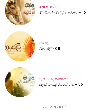
MINI STORIES
රමණීයයි මේ මධුර ජවනිකා -2
ගීතාංජලී
ගීතාංජලී – 08
මලක් වී යළි පිපෙන්නම්
මලක් වී යළි පිපෙන්නම් – 55
LOAD MORE