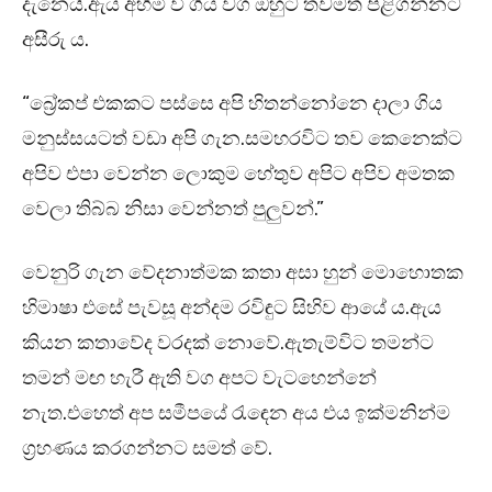
දැනෙයි.ඇය අහිමි වී ගිය වග ඔහුට තවමත් පිළිගන්නට
අසීරු ය.
“බ්‍රේකප් එකකට පස්සෙ අපි හිතන්නෝනෙ දාලා ගිය
මනුස්සයටත් වඩා අපි ගැන.සමහරවිට තව කෙනෙක්ට
අපිව එපා වෙන්න ලොකුම හේතුව අපිට අපිව අමතක
වෙලා තිබ්බ නිසා වෙන්නත් පුලුවන්.”
වෙනුරි ගැන වේදනාත්මක කතා අසා හුන් මොහොතක
හිමාෂා එසේ පැවසූ අන්දම රවිඳුට සිහිව ආයේ ය.ඇය
කියන කතාවේද වරදක් නොවේ.ඇතැම්විට තමන්ට
තමන් මඟ හැරී ඇති වග අපට වැටහෙන්නේ
නැත.එහෙත් අප සමීපයේ රැඳෙන අය එය ඉක්මනින්ම
ග්‍රහණය කරගන්නට සමත් වේ.