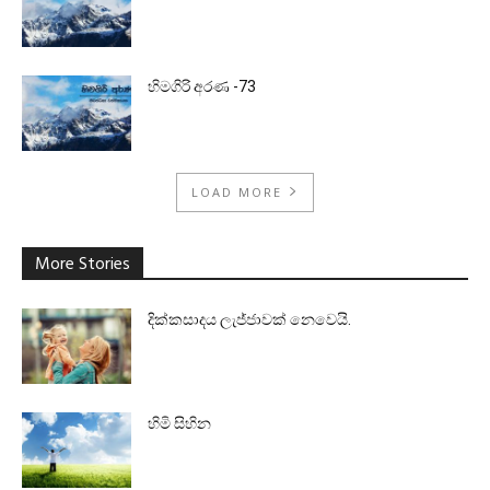
හිමගිරි අරණ -73
LOAD MORE
More Stories
දික්කසාදය ලැජ්ජාවක් නෙවෙයි.
හිමි සිහින