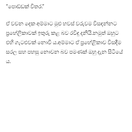
“පොඩ්ඩක් විතර.”
ඒ වචන දෙක අම්මාට මුළු හවස් වරුවම විසඳන්නට
ප්‍රහේලිකාවක් ඉතුරු කළ බව රවිඳු දනියි.නමුත් ඔහුට
එහි ගැටළුවක් නොවී ය.අම්මාට ඒ ප්‍රහේළිකාව විසඳීම
සරල සහ පහසු නොවන බව පමණක් ඔහු දැන සිටියේ
ය.