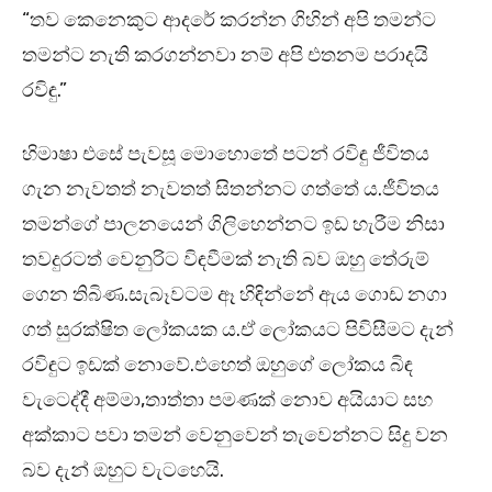
“තව කෙනෙකුට ආදරේ කරන්න ගිහින් අපි තමන්ට
තමන්ට නැති කරගන්නවා නම් අපි එතනම පරාදයි
රවිඳු.”
හිමාෂා එසේ පැවසූ මොහොතේ පටන් රවිඳු ජීවිතය
ගැන නැවතත් නැවතත් සිතන්නට ගත්තේ ය.ජීවිතය
තමන්ගේ පාලනයෙන් ගිලිහෙන්නට ඉඩ හැරීම නිසා
තවදුරටත් වෙනුරිට විඳවීමක් නැති බව ඔහු තේරුම්
ගෙන තිබිණ.සැබෑවටම ඈ හිඳින්නේ ඇය ගොඩ නගා
ගත් සුරක්ෂිත ලෝකයක ය.ඒ ලෝකයට පිවිසීමට දැන්
රවිඳුට ඉඩක් නොවේ.එහෙත් ඔහුගේ ලෝකය බිඳ
වැටෙද්දී අම්මා,තාත්තා පමණක් නොව අයියාට සහ
අක්කාට පවා තමන් වෙනුවෙන් තැවෙන්නට සිදු වන
බව දැන් ඔහුට වැටහෙයි.