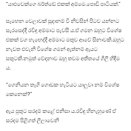
“යාළුවෙක්ගෙ බර්ත්ඩේ එකක් අම්මෙ.පොඩි පාටියක්.”
සෑහෙන වෙලාවක් සූදානම් වී නිවසින් පිටව යන්නට
සැරසෙද්දී රවිඳු අම්මාට පැවසී ය.ඒ ගමන ඔහුට විශේෂ
එකක් වග හැඟෙද්දී අම්මාට මතුව ආවේ සිනාවකි.ඔහුට
නැවත එවැනි විශේෂ ගමන් ඇත්නම් ඇයට
සතුටකි.නමුත් වේදනාව ඔහු තවම අතීතයේ ගිලී හිඳීම
ය.
“ගෙනියන තෑගි ගොඩක හැටියට යාලුවා නම් විශේෂ
කෙනෙක්?”
ඇය පුතුට සරදම් කළේ එනිසා ය.රවිඳු හිනැහුණේ ඒ
සරදම පිළිගත් ලීලාවෙනි