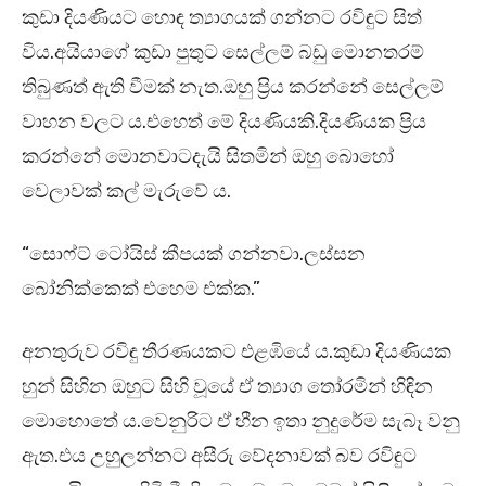
කුඩා දියණියට හොඳ ත්‍යාගයක් ගන්නට රවිඳුට සිත්
විය.අයියාගේ කුඩා පුතුට සෙල්ලම් බඩු මොනතරම්
තිබුණත් ඇති වීමක් නැත.ඔහු ප්‍රිය කරන්නේ සෙල්ලම්
වාහන වලට ය.එහෙත් මේ දියණියකි.දියණියක ප්‍රිය
කරන්නේ මොනවාටදැයි සිතමින් ඔහු බොහෝ
වෙලාවක් කල් මැරුවේ ය.
“සොෆ්ට් ටෝයිස් කීපයක් ගන්නවා.ලස්සන
බෝනික්කෙක් එහෙම එක්ක.”
අනතුරුව රවිඳු තීරණයකට එළඹියේ ය.කුඩා දියණියක
හුන් සිහින ඔහුට සිහි වූයේ ඒ ත්‍යාග තෝරමින් හිඳින
මොහොතේ ය.වෙනුරිට ඒ හීන ඉතා නුදුරේම සැබෑ වනු
ඇත.එය උහුලන්නට අසීරු වේදනාවක් බව රවිඳුට