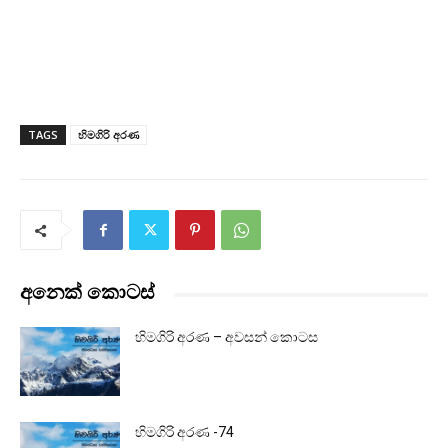
TAGS
හිමගිරි අරණ
අනෙක් කොටස්
හිමගිරි අරණ – අවසන් කොටස
හිමගිරි අරණ -74