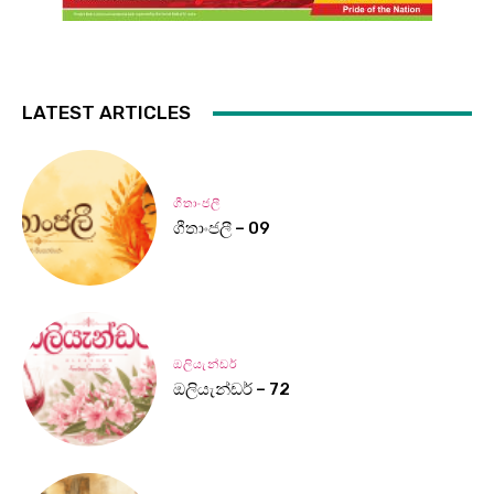
LATEST ARTICLES
ගීතාංජලී
ගීතාංජලී – 09
ඔලියැන්ඩර්
ඔලියැන්ඩර් – 72