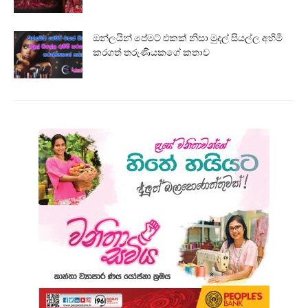
ඔන්ලයින් පේමට් එකක් නිසා මුදල් සියල්ල අහිමි
කරගත් තරුණියකගේ කතාව