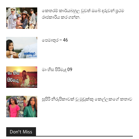
කෙතරම් කාර්යබහුල වුවත් ඔබේ දරුවන් ප්‍රථම
රාජකාරිය කර ගන්න.
පෙමාතුර – 46
මා හිස පිරිමැද 09
සුපිරි නිරූපිකාවක් වූ මුඩුක්කු කෙල්ලකගේ කතාව
Don't Miss