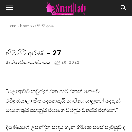
Home
Novels
හිමගිරි අරණ
හිමගිරි අරණ – 27
By
නිබන්ධිකා වන්නිනායක
ජූලි 20, 2022
“ලොකුවට කවුරුත් එන පාටි එකක් නෙවේ
රවිඳු.ඔයාලා කීප දෙනෙකුයි නංගිගෙ යාලුවෝ දෙතුන්
දෙනෙකුයි සහනුයි එයාගෙ වයිෆුයි විතරයි එන්නේ.”
දියණියගේ උපන්දින සාදය ගැන හිමාෂා එසේ පැවසූව ද