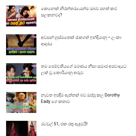
කෙනෙක් නිරන්තරයෙන්ම ඔබව පහත් කර
සලකනවද?
අවසන් හුස්මතෙක් රැකගත් ඉන්දියානු – ලංකා
ආදරය
තම පෙම්වතියගේ මරණය නිසා සමාජ අපවාදයට
ලක් වූ කොරියානු තරුව
නැවත ඉපදීම ඇත්තක් බව ඔප්පු කල Dorothy
Eady ගෙ කතාව
රටවල් 51, එක රතු ඇඳුමයි!