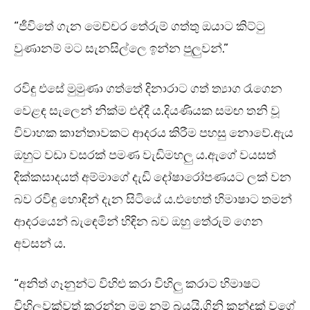
“ජීවිතේ ගැන මෙච්චර තේරුම් ගත්තු ඔයාට කිට්ටු
වුණානම් මට සැනසිල්ලෙ ඉන්න පුලුවන්.”
රවිඳු එසේ මුමුණා ගත්තේ දිනාරාට ගත් ත්‍යාග රැගෙන
වෙළඳ සැලෙන් නික්ම එද්දී ය.දියණියක සමඟ තනි වූ
විවාහක කාන්තාවකට ආදරය කිරීම පහසු නොවේ.ඇය
ඔහුට වඩා වසරක් පමණ වැඩිමහලු ය.ඇගේ වයසත්
දික්කසාදයත් අම්මාගේ දැඩි දෝෂාරෝපණයට ලක් වන
බව රවිඳු හොඳින් දැන සිටියේ ය.එහෙත් හිමාෂාට තමන්
ආදරයෙන් බැඳෙමින් හිඳින බව ඔහු තේරුම් ගෙන
අවසන් ය.
“අනිත් ගෑනුන්ට විහිළු කරා විහිලු කරාට හිමාෂට
විහිලුවක්වත් කරන්න මම නම් බයයි.ගිනි කන්දක් වගේ