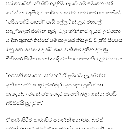
පස් ගොඩක් යට බව ඇදහීම ඇයට මේ මොහොතේ
කරන්නට අසීරුම කාර්යය වේ.ඔහු තව මොහොතකින්
“අසී,කෝපි එකක්” යැයි ඉල්ලමින් උඩු මහලේ
සදැල්ලෙන් එබෙන තුරු බලා හිඳින්නට ඇයට උවමනා
ය.දින තුනක් තිස්සේ මේ සාලයේ නිසලව වැතිරී සිටියේ
ඔහු නොවේ.එය දෘෂ්ඨි මායාවකි.මේ දකින දරුණු
බිහිසුණු සිහිනයෙන් අවදි වන්නට අසෙනිට උවමනා ය.
“අසෙනි කොහෙ යන්නද? ඒ ළමයට ලැබෙන්න
ඉන්නෙ මේ ගෙදර මුණුබුරා.ඉපදෙන පුංචි එකා
හැදෙන්න ඕනේ මේ ගෙදර.අසෙනි බලා ගන්න මටයි
අම්මටයි පුලුවන්.”
ඒ අණ කිරීම තාරුකීට පමණක් නොවන බවත්