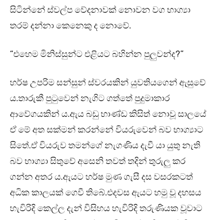
සිටින්නේ ස්වල්ප වේදනාවක් නොවන වග භාග්‍යා
තරම් දන්නා කෙනෙකු ද නොවේ.
“එහෙම මිනිස්සුන්ට එළියට බහින්න පුලුවන්ද?”
හර්ෂ උපරිම සන්සුන් ස්වරයකින් යුවතියගෙන් ඇසුවේ
ය.තාරුකී පුටුවෙන් නැගිට ගත්තේ පුදුමාකාර
ආවේගයකින් ය.ඇය බඩු භාණ්ඩ කිසිත් නොවූ සාලයේ
ඒ මේ අත සක්මන් කරන්නේ වියරුවෙන් බව භාග්‍යාට
සිතේ.ඒ වියරුව තමන්ගේ නැගණිය දැවී යා යුතු නැති
බව භාග්‍යා සිතුවේ අසෙනි තවත් තදින් තුරුලු කර
ගන්න අතර ය.ඇයට හර්ෂ මුණ ගැසී දස වසරකටත්
අධික කාලයක් ගෙවී තිබේ.එදවස ඇයට හමු වූ දහසය
හැවිරිදි කෙල්ල දැන් විසිහය හැවිරිදි තරුණියක වූවාට