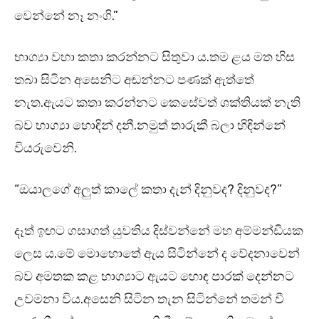
වෙන්නේ නෑ නංගි.”
භාග්‍යා වහා කතා කරන්නට සිතුවා ය.තම ළය මත හිස
තබා සිටින අසෙනිට අඬන්නට පණක් ඇත්තේ
නැත.ඇයට කතා කරන්නට කෙසේවත් ශක්තියක් නැති
බව භාග්‍යා හොඳින් දනී.නමුත් තාරුකී බලා හිඳින්නේ
වියරුවෙනි.
“ඔයාලගේ අලුත් කාලේ කතා දැන් දිනුවද? දිනුවද?”
දෑත් ඉඟට ගසාගත් යුවතිය දිස්වන්නේ මහ අම්මන්ඩියක
ලෙස ය.මේ මොහොතේ ඇය සිටින්නේ ද වේදනාවෙන්
බව අමතක කළ භාග්‍යාට ඇයට හොඳ පාරක් දෙන්නට
උවමනා විය.අසෙනි සිටින තැන සිටින්නේ තමන් වී