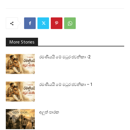
More Stories
රමණීයයි මේ මධුර ජවනිකා -2
රමණීයයි මේ මධුර ජවනිකා – 1
අලුත් පාරක