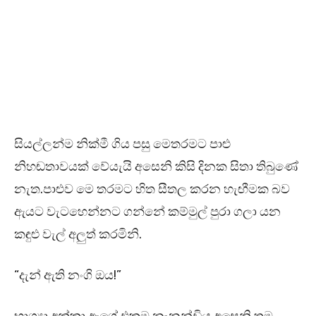
සියල්ලන්ම නික්මී ගිය පසු මෙතරමට පාළු
නිහඬතාවයක් වේයැයි අසෙනි කිසි දිනක සිතා තිබුණේ
නැත.පාළුව මෙ තරමට හිත සීතල කරන හැඟීමක බව
ඇයට වැටහෙන්නට ගන්නේ කම්මුල් පුරා ගලා යන
කඳුළු වැල් අලුත් කරමිනි.
“දැන් ඇති නංගි ඔය!”