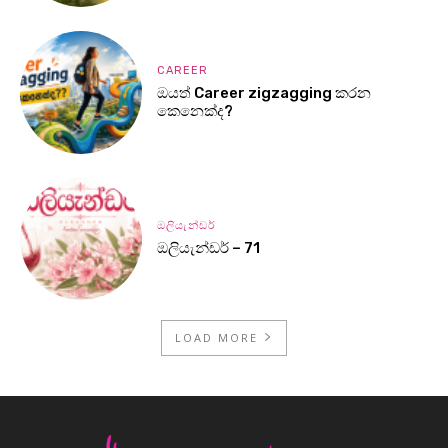
CAREER
ඔයත් Career zigzagging කරන
කෙනෙක්ද?
ඔලියැන්ඩර්
ඔලියැන්ඩර් – 71
LOAD MORE