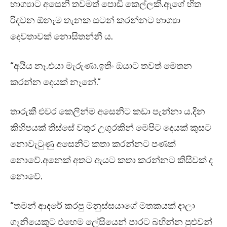
භාග්‍යාට අසෙනි තවමත් පොඩි කෙල්ලකි.ඇගේ හිත
රිදවන ඕනෑම තැනක සටන් කරන්නට භාග්‍යා
දෙවතාවක් නොසිතන්නී ය.
“අයිය නෑ.එයා මැරුණා.ඉතිං ඔයාට තවත් මෙතන
කරන්න දෙයක් නෑනේ.”
තාරුකී එවර කෙලින්ම අසෙනිට කඩා පැන්නා ය.දින
කිහිපයක් තිස්සේ වතුර උගුරකින් මෙපිට දෙයක් කුසට
නොවැටුණු අසෙනිට කතා කරන්නට පණක්
නොවේ.අනෙක් අතට ඇයට කතා කරන්නට කිසිවක් ද
නොවේ.
“තමන් ආදරේ කරපු මනුස්සයාගේ මතකයක් දාලා
ගෑනියෙකුට එහෙම ලේසියෙන් පාරට බහින්න පුළුවන්