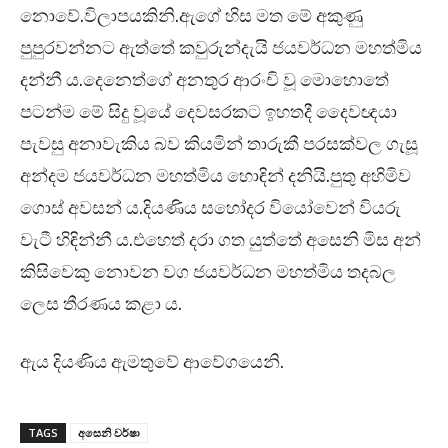
නොවේ.විලාපයකිනි.ඇගේ හිස මත මේ අකුණු
පුපුරවන්නට ඇත්තේ කවුරුන්දැයි ජයවර්ධන මහත්මිය
දන්නී ය.දෙනෙත්ගේ අනතුර ආරංචි වූ මොහොතේ
පටන්ම මේ සිදු වූයේ දෙවසරකට ඉහතදී දෛවඥයා
පැවසු අනාවැකිය බව කියමින් තාරුකී පරසක්වල ගැසූ
අන්දම ජයවර්ධන මහත්මිය හොඳින් දනියි.පුතු අහිමිව
ගොස් අවසන් ය.දියණිය සහෝදර වියෝවෙන් වියරු
වැටී හිඳින්නී ය.එහෙත් දරා ගත යුත්තේ අසෙනි මිස අන්
කිසිවෙකු නොවන වග ජයවර්ධන මහත්මිය තදබල
ලෙස තීරණය කළා ය.
ඇය දියණිය ඇමතුවේ ආවේගයෙනි.
TAGS
අසෙනි වර්ෂා