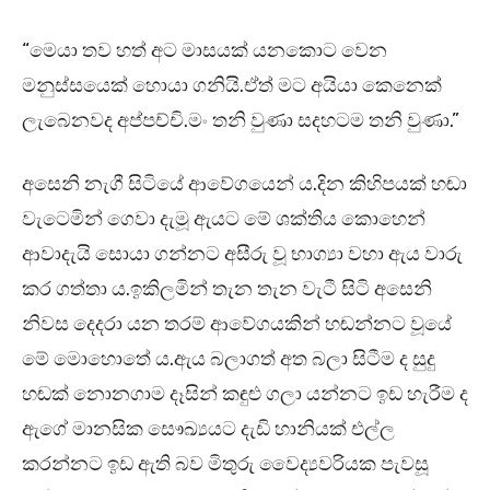
“මෙයා තව හත් අට මාසයක් යනකොට වෙන
මනුස්සයෙක් හොයා ගනියි.ඒත් මට අයියා කෙනෙක්
ලැබෙනවද අප්පච්චි.මං තනි වුණා සදහටම තනි වුණා.”
අසෙනි නැගී සිටියේ ආවේගයෙන් ය.දින කිහිපයක් හඬා
වැටෙමින් ගෙවා දැමූ ඇයට මේ ශක්තිය කොහෙන්
ආවාදැයි සොයා ගන්නට අසීරු වූ භාග්‍යා වහා ඇය වාරු
කර ගත්තා ය.ඉකිලමින් තැන තැන වැටී සිටි අසෙනි
නිවස දෙදරා යන තරම් ආවේගයකින් හඬන්නට වූයේ
මේ මොහොතේ ය.ඇය බලාගත් අත බලා සිටීම ද සුදු
හඬක් නොනගාම දෑසින් කඳුළු ගලා යන්නට ඉඩ හැරීම ද
ඇගේ මානසික සෞඛ්‍යයට දැඩි හානියක් එල්ල
කරන්නට ඉඩ ඇති බව මිතුරු වෛද්‍යවරියක පැවසූ