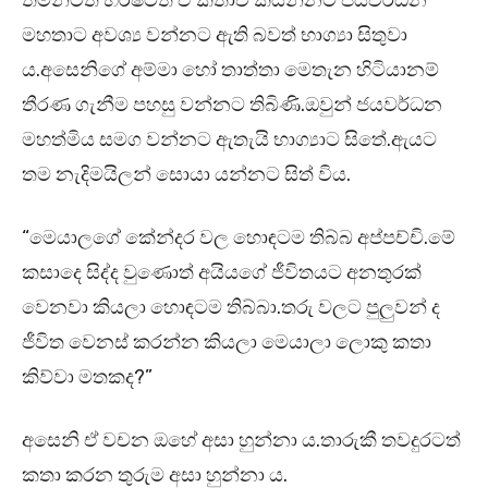
තමන්ටත් හර්ෂටත් ඒ කතාව කියන්නට ජයවර්ධන
මහතාට අවශ්‍ය වන්නට ඇති බවත් භාග්‍යා සිතුවා
ය.අසෙනිගේ අම්මා හෝ තාත්තා මෙතැන හිටියානම්
තීරණ ගැනීම පහසු වන්නට තිබිණි.ඔවුන් ජයවර්ධන
මහත්මිය සමග වන්නට ඇතැයි භාග්‍යාට සිතේ.ඇයට
තම නැදිමයිලන් සොයා යන්නට සිත් විය.
“මෙයාලගේ කේන්දර වල හොඳටම තිබ්බ අප්පච්චි.මේ
කසාදෙ සිද්ද වුණොත් අයියගේ ජීවිතයට අනතුරක්
වෙනවා කියලා හොඳටම තිබ්බා.තරු වලට පුලුවන් ද
ජීවිත වෙනස් කරන්න කියලා මෙයාලා ලොකු කතා
කිව්වා මතකද?”
අසෙනි ඒ වචන ඔහේ අසා හුන්නා ය.තාරුකී තවදුරටත්
කතා කරන තුරුම අසා හුන්නා ය.