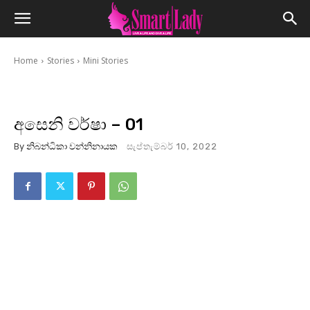
Home
Stories
Mini Stories
අසෙනි වර්ෂා – 01
By
නිබන්ධිකා වන්නිනායක
සැප්තැම්බර් 10, 2022