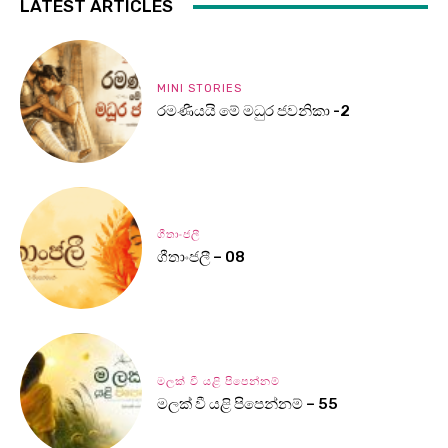
LATEST ARTICLES
MINI STORIES
රමණීයයි මේ මධුර ජවනිකා -2
ගීතාංජලී
ගීතාංජලී – 08
මලක් වී යළි පිපෙන්නම්
මලක් වී යළි පිපෙන්නම් – 55