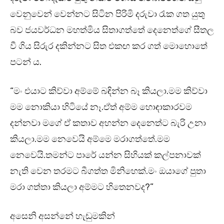
වෙනුවෙන් වෙන්නට සිටින පිරිමි දරුවා රැක ගත යුතු
බව ජයවර්ධන මහත්මිය සිතාගත්තේ දෙනෙත්ගේ සීතල
වී ගිය සිරුර දකින්නට සිත එකඟ කර ගත් මොහොතේ
පටන් ය.
“මං එයාට කිව්වා අම්මේ බඳින්න බෑ කියලා.මම කිව්වා
මම නොකියා හිටියේ නෑ.ඒත් අම්ම හොඳාකාරවම
දන්නවා මගේ ඒ කතාව අහන්න දෙනෙත්ට බැරි උනා
කියලා.මම නෙවෙයි අම්මෙ මරාගත්තේ.මම
නෙවෙයි.තමන්ට පාරේ යන්න සිහියක් කල්පනාවක්
නැති වෙන තරමට බීගත්ත මිනිහෙක්.මං ඔයාගේ පුතා
මරා ගත්තා කියලා අම්මට හිතෙනවද?”
අසෙනි අසන්නේ හැඬුමකින්