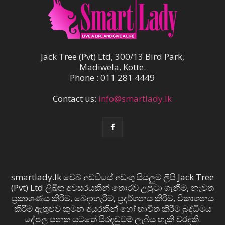
Jack Tree (Pvt) Ltd, 300/13 Bird Park,
Madiwela, Kotte.
Phone : 011 281 4449
Contact us:
info@smartlady.lk
smartlady.lk වෙබ් අඩවියේ අඩංගු සියලුම ලිපි Jack Tree
(Pvt) Ltd ලිඛිත අවසරයකින් තොරව උපුටා ගැනීම, නැවත
ප්‍රකාශණය කිරීම, බෙදාහැරීම, ප්‍රදර්ශනය කිරීම, විකාශනය
කිරීම ඇතුළුව කුමන අයුරකින් හෝ භාවිත කිරීම බුද්ධිමය
දේපල පනත යටතේ සිරදඬුවම් ලැබිය හැකි වරදකි.