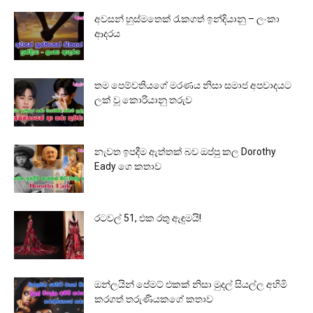
අවසන් හුස්මතෙක් රැකගත් ඉන්දියානු – ලංකා
ආදරය
තම පෙම්වතියගේ මරණය නිසා සමාජ අපවාදයට
ලක් වූ කොරියානු තරුව
නැවත ඉපදීම ඇත්තක් බව ඔප්පු කල Dorothy
Eady ගෙ කතාව
රටවල් 51, එක රතු ඇඳුමයි!
ඔන්ලයින් පේමට් එකක් නිසා මුදල් සියල්ල අහිමි
කරගත් තරුණියකගේ කතාව