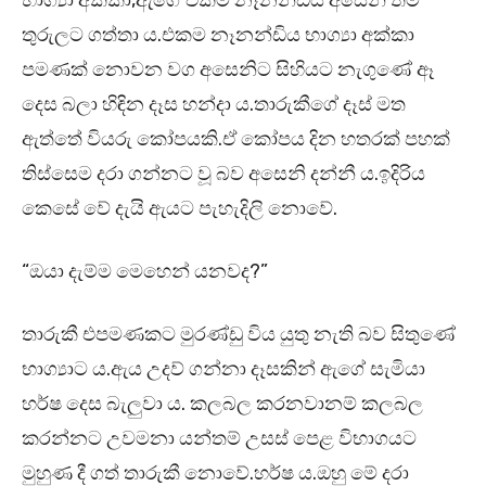
භාග්‍යා අක්කා,ඇගේ එකම නෑනන්ඩිය අසෙනි තම
තුරුලට ගත්තා ය.එකම නෑනන්ඩිය භාග්‍යා අක්කා
පමණක් නොවන වග අසෙනිට සිහියට නැගුණේ ඈ
දෙස බලා හිඳින දෑස හන්දා ය.තාරුකීගේ දෑස් මත
ඇත්තේ වියරු කෝපයකි.ඒ කෝපය දින හතරක් පහක්
තිස්සෙම දරා ගන්නට වූ බව අසෙනි දන්නී ය.ඉදිරිය
කෙසේ වේ දැයි ඇයට පැහැදිලි නොවේ.
“ඔයා දැම්ම මෙහෙන් යනවද?”
තාරුකී එපමණකට මුරණ්ඩු විය යුතු නැති බව සිතුණේ
භාග්‍යාට ය.ඇය උදව් ගන්නා දෑසකින් ඇගේ සැමියා
හර්ෂ දෙස බැලුවා ය. කලබල කරනවානම් කලබල
කරන්නට උවමනා යන්තම් උසස් පෙළ විභාගයට
මුහුණ දී ගත් තාරුකී නොවේ.හර්ෂ ය.ඔහු මේ දරා