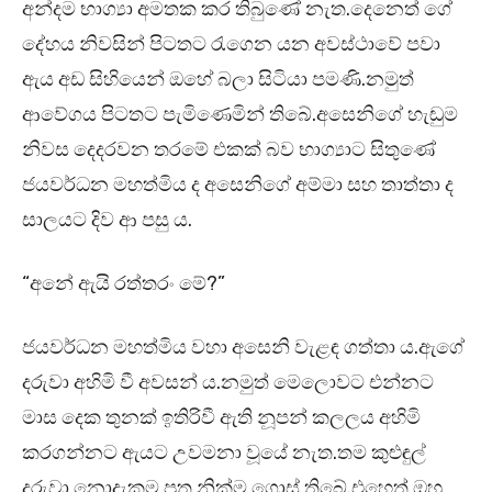
අන්දම භාග්‍යා අමතක කර තිබුණේ නැත.දෙනෙත් ගේ
දේහය නිවසින් පිටතට රැගෙන යන අවස්ථාවේ පවා
ඇය අඩ සිහියෙන් ඔහේ බලා සිටියා පමණි.නමුත්
ආවේගය පිටතට පැමිණෙමින් තිබේ.අසෙනිගේ හැඬුම
නිවස දෙදරවන තරමේ එකක් බව භාග්‍යාට සිතුණේ
ජයවර්ධන මහත්මිය ද අසෙනිගේ අම්මා සහ තාත්තා ද
සාලයට දිව ආ පසු ය.
“අනේ ඇයි රත්තරං මේ?”
ජයවර්ධන මහත්මිය වහා අසෙනි වැළඳ ගත්තා ය.ඇගේ
දරුවා අහිමි වී අවසන් ය.නමුත් මෙලොවට එන්නට
මාස දෙක තුනක් ඉතිරිවී ඇති නූපන් කලලය අහිමි
කරගන්නට ඇයට උවමනා වූයේ නැත.තම කුළුඳුල්
දරුවා නොදැකම පුතු නික්ම ගොස් තිබේ.එහෙත් ඔහු