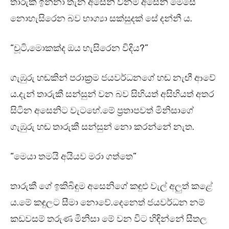
තාරුකී ඉන්නා තැන අසෙනි වීනම් අසෙනි මෙසේ
නොහැසිරෙන බව භාග්‍යා සක්සුදක් සේ දන්නී ය.
“චූටි,මොකක්ද ඔය හැසිරෙන විදිය?”
ගැඹුරු හඬකින් පරාක්‍රම ජයවර්ධනගේ හඬ නැඟී ආවේ
ය.දැන් තාරුකී සන්සුන් වන බව සිහියත් අසිහියත් අතර
සිටින අසෙනිට වැටහේ.මේ ප්‍රතාපවත් මිනිසාගේ
ගැඹුරු හඬ තාරුකී සන්සුන් නො කරන්නේ නැත.
“මෙයා තමයි අයියව මරා ගත්තෙ”
තාරුකී ගේ ඉකිබිඳුම අසෙනිගේ කඳුළු වැල් අලුත් කළේ
ය.මේ කඳුලට සීමා නොවේ.දෙනෙත් ජයවර්ධන නම්
කඩවසම් තරුණ මිනිසා මේ වන විට හිඳින්නේ සීතල