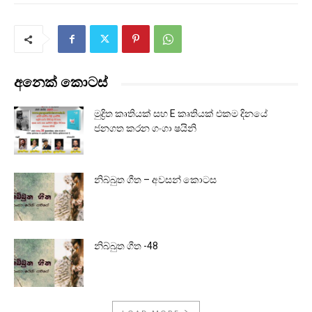
අනෙක් කොටස්
මුද්‍රිත කෘතියක් සහ E කෘතියක් එකම දිනයේ
ජනගත කරන ගංගා ෂයිනි
නිබ්බුත ගීත – අවසන් කොටස
නිබ්බුත ගීත -48