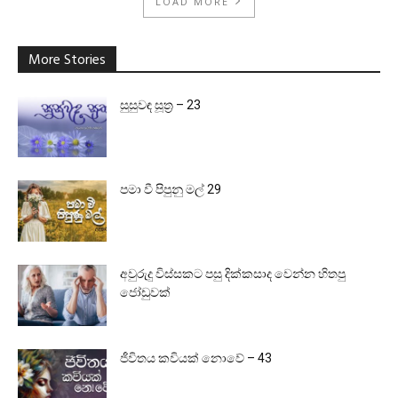
LOAD MORE
More Stories
සුසුවඳ සූත්‍ර – 23
පමා වී පිපුනු මල් 29
අවුරුදු විස්සකට පසු දික්කසාද වෙන්න හිතපු
ජෝඩුවක්
ජීවිතය කවියක් නොවේ – 43