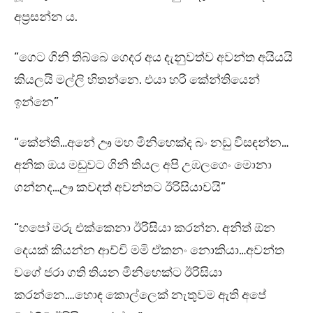
අප්‍රසන්න ය.
“ගෙට ගිනි තිබ්බෙ ගෙදර අය දැනුවත්ව අවන්ත අයියයි
කියලයි මල්ලි හිතන්නෙ. එයා හරි කේන්තියෙන්
ඉන්නෙ”
“කේන්ති…අනේ ඌ මහ මිනිහෙක්ද බං නඩු විසඳන්න…
අනික ඔය මඩුවට ගිනි තියල අපි උඹලගෙං මොනා
ගන්නද…ඌ කවදත් අවන්තට ඊරිසියාවයි”
“හපෝ මරු එක්කෙනා ඊරිසියා කරන්න. අනිත් ඕන
දෙයක් කියන්න ආච්චි මමි ඒකනං නොකියා…අවන්ත
වගේ ජරා ගති තියන මිනිහෙක්ට ඊරිසියා
කරන්නෙ….හොඳ කොල්ලෙක් නැතුවම ඇති අපේ