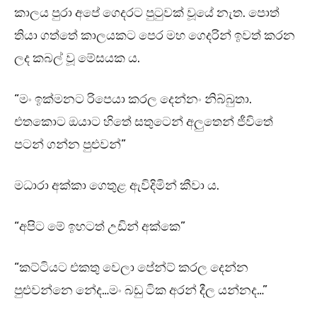
කාලය පුරා අපේ ගෙදරට පුටුවක් වූයේ නැත. පොත්
තියා ගත්තේ කාලයකට පෙර මහ ගෙදරින් ඉවත් කරන
ලද කබල් වූ මේසයක ය.
“මං ඉක්මනට රිපෙයා කරල දෙන්නං නිබ්බුතා.
එතකොට ඔයාට හිතේ සතුටෙන් අලුතෙන් ජීවිතේ
පටන් ගන්න පුළුවන්”
මධාරා අක්කා ගෙතුළ ඇවිදිමින් කීවා ය.
“අපිට මේ ඉහටත් උඩින් අක්කෙ”
“කට්ටියට එකතු වෙලා පේන්ට් කරල දෙන්න
පුළුවන්නෙ නේද…මං බඩු ටික අරන් දීල යන්නද…”