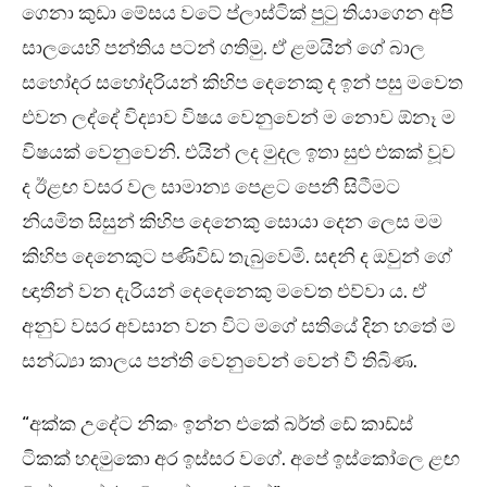
ගෙනා කුඩා මේසය වටේ ප්ලාස්ටික් පුටු තියාගෙන අපි
සාලයෙහි පන්තිය පටන් ගතිමු. ඒ ළමයින් ගේ බාල
සහෝදර සහෝදරියන් කිහිප දෙනෙකු ද ඉන් පසු මවෙත
එවන ලද්දේ විද්‍යාව විෂය වෙනුවෙන් ම නොව ඕනෑ ම
විෂයක් වෙනුවෙනි. එයින් ලද මුදල ඉතා සුළු එකක් වූව
ද ඊළඟ වසර වල සාමාන්‍ය පෙළට පෙනී සිටීමට
නියමිත සිසුන් කිහිප දෙනෙකු සොයා දෙන ලෙස මම
කිහිප දෙනෙකුට පණිවිඩ තැබුවෙමි. සඳනි ද ඔවුන් ගේ
ඥාතීන් වන දැරියන් දෙදෙනෙකු මවෙත එව්වා ය. ඒ
අනුව වසර අවසාන වන විට මගේ සතියේ දින හතේ ම
සන්ධ්‍යා කාලය පන්ති වෙනුවෙන් වෙන් වී තිබිණ.
“අක්ක උදේට නිකං ඉන්න එකේ බර්ත් ඩේ කාඩ්ස්
ටිකක් හදමුකො අර ඉස්සර වගේ. අපේ ඉස්කෝලෙ ළඟ