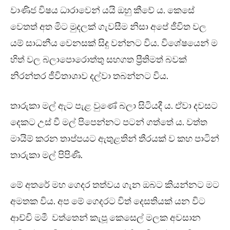
වාණිජ විෂය ධාරාවෙන් යයි ඔහු කීවේ ය. කෙසේ
වෙතත් අත මිට මුදලක් ගැවසීම නිසා අපේ ජීවිත වල
යම් සාධනීය වෙනසක් සිදු වන්නට විය. විශේෂයෙන් ම
හිත් වල බලාපොරොත්තු සහගත ප්‍රීතිමත් බවක්
නිරන්තර ජීවිතාශාව දල්වා තබන්නට විය.
තාරුකා මල් ඇට පැළ වුණේ බලා සිටියදී ය. ඒවා දවසට
දෙකට උස් වී මල් පිපෙන්නට පටන් ගත්තේ ය. වත්ත
මායිම් කරන තාප්පයට ඇතුළතින් තීරයක් ව කහ පාටින්
තාරුකා මල් පිපිණි.
මේ අතරේ මහ ගෙදර තත්වය ගැන ඔබට කියන්නට මට
අමතක විය. අප මේ ගෙදරට විත් දෙසතියක් යන විට
ආච්චි මමී වත්තෙන් කැපූ කෙසෙල් මලක අවසාන