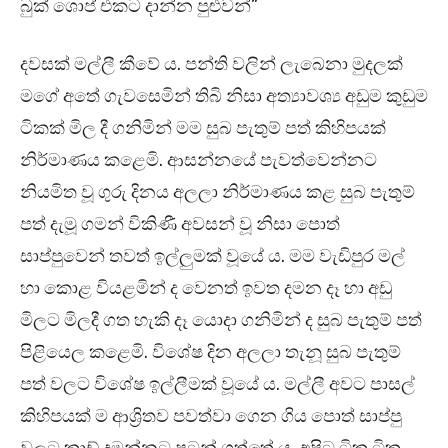
බුක් ශොප් එකට දාන්න පුළුවන්”
දවසක් මල්ලී කීවේ ය. පන්ති වලින් ලැබෙනා මුදලක්
මගේ අතේ ගැවසෙමින් තිබි නිසා අත්‍යාවශ්‍ය අඩුම කුඩුම
ටිකක් මිල දී ගනිමින් මම සුබ පැතුම් පත් කිහිපයක්
නිර්මාණය කළෙමි. ආසන්නයේ පැවත්වෙන්නට
නියමිත වූ ගුරු දිනය අලලා නිර්මාණය කළ සුබ පැතුම්
පත් දැමූ ගමන් විකිණී අවසන් වූ නිසා පොත්
සාප්පුවෙන් තවත් ඉල්ලුමක් වූයේ ය. මම වැඩිපුර මල්
හා කොළ වියළමින් ද වෙනත් ඉවත දමන දෑ හා අඩු
මිලට මිලදී ගත හැකි දෑ යොදා ගනිමින් ද සුබ පැතුම් පත්
පිළියෙල කළෙමි. විශේෂ දින අලලා තැනූ සුබ පැතුම්
පත් වලට විශේෂ ඉල්ලීමක් වූයේ ය. මල්ලී අවට පාසල්
කිහිපයක් ම ආශ්‍රිතව පවත්වා ගෙන ගිය පොත් සාප්පු