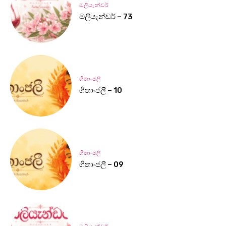
ඔලියැන්ඩර්
ඔලියැන්ඩර් – 73
ගීතාංජලී
ගීතාංජලී – 10
ගීතාංජලී
ගීතාංජලී – 09