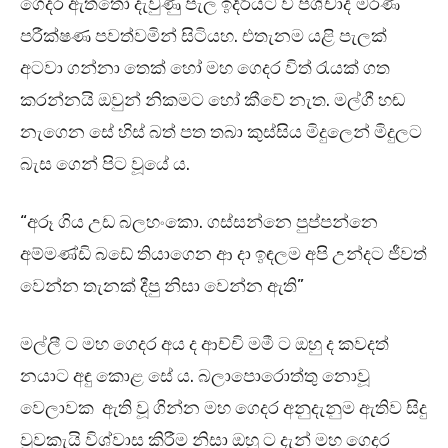
ගෙදර ඇත්තෝ දැවුණු පැල ඉදිරියට වී පශ්චාද් මරණ
පරීක්ෂණ පවත්වමින් සිටියහ. එතැනම යළි පැලක්
අටවා ගන්නා තෙක් හෝ මහ ගෙදර විත් රැයක් ගත
කරන්නයි ඔවුන් නිකමට හෝ කීවේ නැත. මල්ගී හඬ
නැගෙන සේ හිස් බත් පත තබා කුස්සිය මිදුලෙන් මිදුලට
බැස ගෙන් පිට වූයේ ය.
“අරූ ගිය උඩ බලහංකො. ගස්සන්නෙ පුප්පන්නෙ
අම්මණ්ඩි බඩේ තියාගෙන ආ දා ඉඳලම අපි උන්දට ජීවත්
වෙන්න තැනක් දීපු නිසා වෙන්න ඇති”
මල්ලී ට මහ ගෙදර අය ද ආච්චි මමී ට ඔහු ද කවදත්
නයාට අඳු කොළ සේ ය. බලාපොරොත්තු නොවූ
වෙලාවක ඇති වූ ගින්න මහ ගෙදර අනුදැනුම ඇතිව සිදු
වූවකැයි විශ්වාස කිරීම නිසා ඔහු ට දැන් මහ ගෙදර