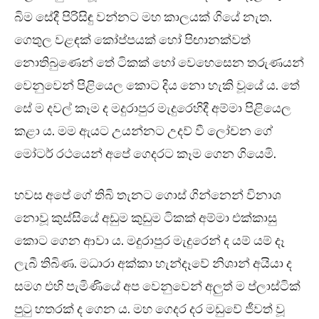
බිම සේදී පිරිසිඳු වන්නට මහ කාලයක් ගියේ නැත.
ගෙතුල වළඳක් කෝප්පයක් හෝ පිඟානක්වත්
නොතිබුණෙන් තේ ටිකක් හෝ වෙහෙසෙන තරුණයන්
වෙනුවෙන් පිළියෙල කොට දිය නො හැකි වූයේ ය. තේ
සේ ම දවල් කෑම ද මදුරාපුර මැදුරෙහිදී අම්මා පිළියෙල
කළා ය. මම ඇයට උයන්නට උදව් වී ලෝචන ගේ
මෝටර් රථයෙන් අපේ ගෙදරට කෑම ගෙන ගියෙමි.
හවස අපේ ගේ තිබි තැනට ගොස් ගින්නෙන් විනාශ
නොවූ කුස්සියේ අඩුම කුඩුම ටිකක් අම්මා එක්කාසු
කොට ගෙන ආවා ය. මදුරාපුර මැදුරෙන් ද යම් යම් දෑ
ලැබී තිබිණ. මධාරා අක්කා හැන්දෑවේ නිශාන් අයියා ද
සමග එහි පැමිණියේ අප වෙනුවෙන් අලුත් ම ප්ලාස්ටික්
පුටු හතරක් ද ගෙන ය. මහ ගෙදර දර මඩුවේ ජීවත් වූ