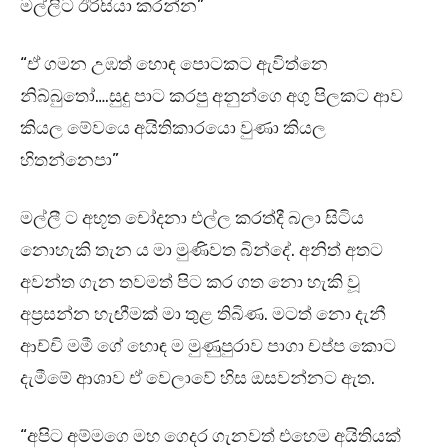
මල්ලිට ඊරිසියා කරන්න”
“ඒ ගමන උඹත් හොඳ පොටකට ඇවිත්නෙ
නිබ්බුතෝ….සුදු පාට කරපු අනුන්ගෙ අගු පිලකට ආව
කියල මේවයෙ අයිතිකාරයො වුණා කියල
හිතන්නෙපා”
මල්ලී ට අභූත චෝදනා එල්ල කරත්දී බලා සිටිය
නොහැකි තැන ය මා මුණිවත බින්දේ. අනිත් අතට
අවන්ත ගැන තවමත් පිට කර ගත නො හැකි වූ
අප්‍රසන්න හැඟීමක් මා තුළ තිබිණ. මටත් නො දැනී
ආච්චි මමී ගේ හොඳ ම මුණුපුරාව පාගා චප්ප කොට
දැමීමේ ආශාව ඒ වෙලාවේ හිස ඔසවන්නට ඇත.
“අපිට අම්මගෙ මහ ගෙදර ගැනවත් එහෙම අයිතියක්