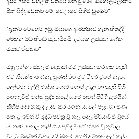
අපිට ඉහට වහලක් විතරයි ඕන වුණේ. ඕගොල්ලොන්ට
පින් සිද්ද වෙනව මේ වෙලාවෙ පිහිට වුණාට”
“දැනට මෙහෙම ඉමු. ඔයාගෙ ආරක්ෂාව ගැන හිතද්දි
මෙතන මට හිතට සැනසීමයි. දවසක ලස්සන ගේක
ඔයාව තියනව”
ඔහු ඉන්නා ඕනෑ ම තැනක් මට ලස්සන කර ගත හැකි
බව කියන්නට ඕනෑ වුණත් ඊට මුව විවර වූයේ නැත.
ලෝචන මල්ලී එක්ක ගෙදර ගොස් උදලු හා කැති පිහි
ගෙනැවිත් වත්ත සුද්ද කළේ ගමේ තවත් පිරිමි ළමයින්
කිහිප දෙනෙකු ද උදව් කර ගෙන ය. වල් පැළ හා තණ
කොළ ඉවත් වී ශුද්ධ පවිත්‍ර වූ කල මිදුල සිරියාවත් වූයේ
ය. තණ කොළ කැපී ගිය සුවඳ මගේ හිතේ වූ තුවාල
වලට ඔසුවක් වූනා යයි සිතමි. ගෙහි ද මකුළු දැල් කැඩී