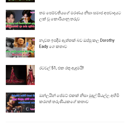
තම පෙම්වතියගේ මරණය නිසා සමාජ අපවාදයට
ලක් වූ කොරියානු තරුව
නැවත ඉපදීම ඇත්තක් බව ඔප්පු කල Dorothy
Eady ගෙ කතාව
රටවල් 51, එක රතු ඇඳුමයි!
ඔන්ලයින් පේමට් එකක් නිසා මුදල් සියල්ල අහිමි
කරගත් තරුණියකගේ කතාව