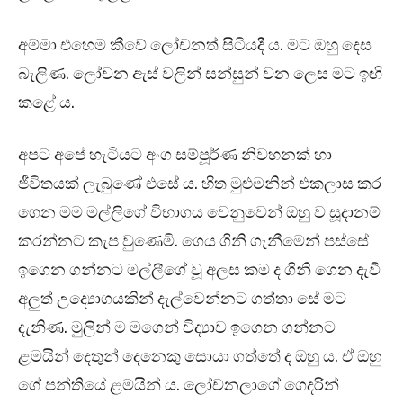
අම්මා එහෙම කීවේ ලෝචනත් සිටියදී ය. මට ඔහු දෙස
බැලිණ. ලෝචන ඇස් වලින් සන්සුන් වන ලෙස මට ඉඟි
කළේ ය.
අපට අපේ හැටියට අංග සම්පූර්ණ නිවහනක් හා
ජීවිතයක් ලැබුණේ එසේ ය. හිත මුළුමනින් එකලාස කර
ගෙන මම මල්ලිගේ විභාගය වෙනුවෙන් ඔහු ව සූදානම්
කරන්නට කැප වුණෙමි. ගෙය ගිනි ගැනීමෙන් පස්සේ
ඉගෙන ගන්නට මල්ලීගේ වූ අලස කම ද ගිනි ගෙන දැවී
අලුත් උද්‍යොගයකින් දැල්වෙන්නට ගත්තා සේ මට
දැනිණ. මුලින් ම මගෙන් විද්‍යාව ඉගෙන ගන්නට
ළමයින් දෙතුන් දෙනෙකු සොයා ගත්තේ ද ඔහු ය. ඒ ඔහු
ගේ පන්තියේ ළමයින් ය. ලෝචනලාගේ ගෙදරින්