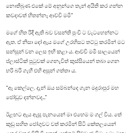
නොතිබුණ එකේ මේ අනුන්ගෙ තැන් අයිති කර ගන්න
කවදාවත් හිතන්නෑ ආච්චි මමී”
මගේ හිත රිදී ඇති බව වසන්ති පුංචි ට වැටහෙන්නට
ඇත. ඒ නිසා දෝ ඇය මගේ උරහිසට තට්ටු කරමින් මට
සන්සුන් වන ලෙස ඉඟි කළා ය. ආච්චි මමී සාලයෙන්
ප්ලාස්ටික් පුටුවක් ගෙනැවිත් කුස්සියෙන් තබා ගෙන
හරි බරි ගැහී එහි අසුන් ගත්තා ය.
“ඈ කෙල්ලෙ. දැන් ඔය සම්බන්දෙ ගැන මදුරාපුර මහ
ජෝඩුව දන්නවද…”
ඊළඟට ඇය ඇසූ පැනයෙන් මා එහෙම ම ගල් විය. තේ
කුඩු සහිත ජෝගුවට වත් කරමින් සිටි කේතලයෙන්