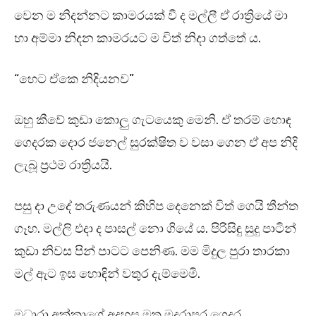
වෙන ම නිදන්නට කාමරයක් වී ද මල්ලී ඒ රාත්‍රියේ මා
හා අම්මා නිදන කාමරයට ම විත් නිදා ගත්තේ ය.
“හෙට ඒකෙ නිදියනව”
ඔහු කීවේ කුඩා කොලු ගැටයෙකු මෙනි. ඒ තරම් හොඳ
ගෙදරක දොර ජනෙල් සුරක්ෂිත ව වසා ගෙන ඒ අප නිදි
ලැබූ ප්‍රථම රාත්‍රියයි.
පසු දා උදේ තරුණයන් කිහිප දෙනෙක් විත් ගෙයි තීන්ත
ගෑහ. මල්ලි එදා ද පාසල් නො ගියේ ය. පිරිසිඳු සුදු පාටින්
කුඩා නිවස පින් පාටට පෙනිණ. මම මිදුල පුරා තාරකා
මල් ඇට ඉස හොඳින් වතුර දැම්මෙමි.
මධාරා අක්කාගේ අදහස මත මදුරාපුර ගෙදර