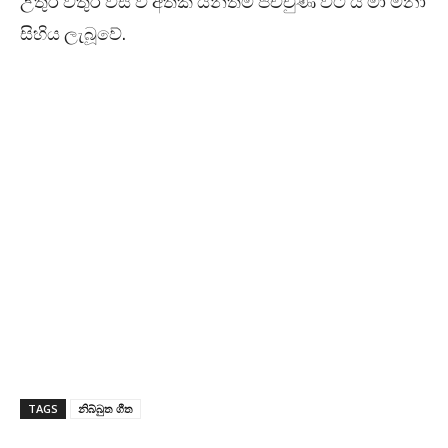
උතුර වතුර විසි වී අතක් යන්තම් පිච්චුණ විට ය මා මනා
සිහිය ලැබූවේ.
TAGS
නිබ්බුත ගීත