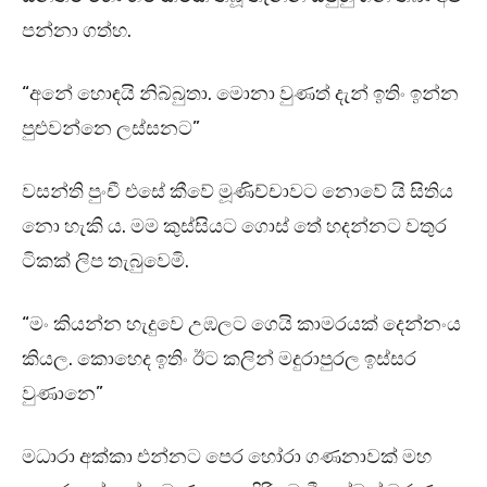
පන්නා ගත්හ.
“අනේ හොඳයි නිබ්බුතා. මොනා වුණත් දැන් ඉතිං ඉන්න
පුළුවන්නෙ ලස්සනට”
වසන්ති පුංචී එසේ කීවේ මූණිච්චාවට නොවේ යි සිතිය
නො හැකි ය. මම කුස්සියට ගොස් තේ හදන්නට වතුර
ටිකක් ලිප තැබුවෙමි.
“මං කියන්න හැදුවෙ උඹලට ගෙයි කාමරයක් දෙන්නංය
කියල. කොහෙද ඉතිං ඊට කලින් මදුරාපුරල ඉස්සර
වුණානෙ”
මධාරා අක්කා එන්නට පෙර හෝරා ගණනාවක් මහ