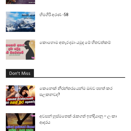
හිමගිරි අරණ -58
කොහොම අතැර දමා යමුද මේ හිතවත්කම්
Don't Miss
කෙනෙක් නිරන්තරයෙන්ම ඔබව පහත් කර
සලකනවද?
අවසන් හුස්මතෙක් රැකගත් ඉන්දියානු – ලංකා
ආදරය