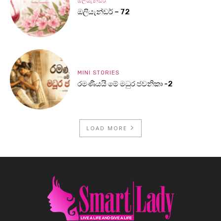
ඔලියැන්ඩර්
ඔලියැන්ඩර් – 72
MINI STORIES
රමණීයයි මේ මධුර ජවනිකා -2
LOAD MORE