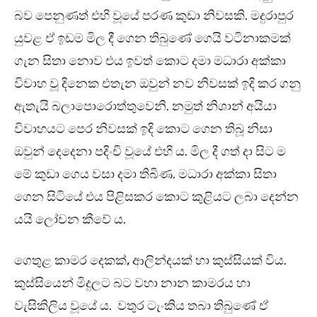
බව පෙනුණත් එහි වූයේ පරණ කුඩා නිවසකි. මදුරාපුර
යුවළ ඒ ඉඩම මිල දී ගෙන තිබුණේ ගෙයි වටිනාකමක්
ගැන සිතා නොව එය ඉවත් කොට දමා මධාරා අක්කා
විවාහ වූ දිනෙක එතැන ඔවුන් නව නිවසක් ඉදි කර ගනු
ඇතැයි බලාපොරොත්තුවෙනි. නමුත් නිශාන් අයියා
විවාහයට පෙර නිවසක් ඉදි කොට ගෙන තිබූ නිසා
ඔවුන් දෙදෙනා පදිංචි වූයේ එහි ය. මිල දී ගත් දා සිට ම
මේ කුඩා ගෙය වසා දමා තිබිණ. මධාරා අක්කා සිතා
ගෙන සිටියේ එය පිළිසකර කොට කුළියට ලබා දෙන්න
යයි ලෝචන කීවේ ය.
ගෙතුළ කාමර දෙකක්, ආලින්දයක් හා කුස්සියක් විය.
කුස්සියෙන් මිදුලට බට වහා නාන කාමරය හා
වැසිකිලිය වූයේ ය. වතුර ටැංකිය තබා තිබුණේ ඒ