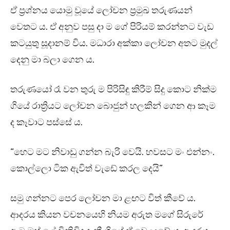
ඒ ප්‍රශ්නය යොමු වූයේ ලෝචන ප්‍රමුඛ තරුණයන්
වෙතට ය. ඒ අනුව පසු දා ම ගේ පිරියම් කරන්නට වැඩ
කටයුතු සූදානම් විය. මධාරා අක්කා ලෝචන අතට මුදල්
දෙනු මා බලා ගෙන ය.
තරුණයෝ රෑ වන තුරු ම පිරිසිඳු කිරීම් සිදු කොට නික්ම
ගියේ රාත්‍රියට ලෝචන බොජුන් හලකින් ගෙන ආ කෑම
ද කෑවාට පස්සේ ය.
“හෙට මට නිවාඩු ගන්න බැරි වෙයි. හවසට මං එන්නං.
කොල්ලො ටික ඇවිත් වැඩේ කරල දෙයි”
සමු ගන්නට පෙර ලෝචන මා ළඟට විත් කීවේ ය.
ආදරය කියන වචනයෙහි නියම අරුත මගේ සිරුරේ