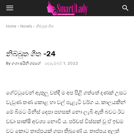
Home
Novels
නිබ්බුත ගීත
නිබ්බුත ගීත -24
By
ගංගා ෂයිනි ගමගේ
දෙසැම්බර් 1, 2022
ගේට්ටුවෙන් ඇතුලු වත්දී ම අප පිළි ගත්තේ දණක් උසට
වැවුණ තණ කොළ හා වල් පැළෑටි වර්ග ය. කාලයකින්
මේ බිමට මිනිස් දෙපා පහසක් නො ලැබී ඇති බවට ඊට
වඩා සාක්ෂි අවශ්‍ය නොවී ය. පර්චස් විස්සක් වූ ඒ ඉඩම
වට කොට තාප්පයක් ගසා තිබුණේ ය. තාප්පය අලුත්