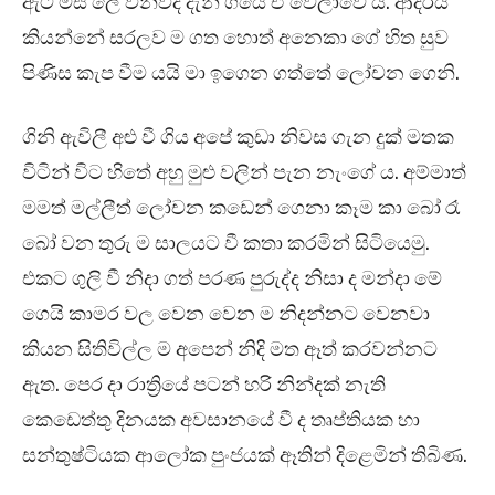
ඇට මස් ලේ විනිවිද දැනී ගියේ ඒ වෙලාවේ ය. ආදරය
කියන්නේ සරලව ම ගත හොත් අනෙකා ගේ හිත සුව
පිණිස කැප වීම යයි මා ඉගෙන ගත්තේ ලෝචන ගෙනි.
ගිනි ඇවිලී අළු වී ගිය අපේ කුඩා නිවස ගැන දුක් මතක
විටින් විට හිතේ අහු මුළු වලින් පැන නැංගේ ය. අම්මාත්
මමත් මල්ලීත් ලෝචන කඩෙන් ගෙනා කෑම කා බෝ රෑ
බෝ වන තුරු ම සාලයට වී කතා කරමින් සිටියෙමු.
එකට ගුලි වී නිදා ගත් පරණ පුරුද්ද නිසා ද මන්දා මේ
ගෙයි කාමර වල වෙන වෙන ම නිදන්නට වෙනවා
කියන සිතිවිල්ල ම අපෙන් නිදි මත ඈත් කරවන්නට
ඇත. පෙර දා රාත්‍රියේ පටන් හරි නින්දක් නැති
කෙඩෙත්තු දිනයක අවසානයේ වී ද තෘප්තියක හා
සන්තුෂ්ටියක ආලෝක පුංජයක් ඈතින් දිළෙමින් තිබිණ.