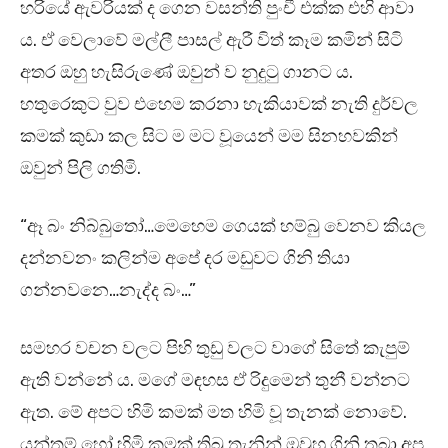
හරියේ ඇවරියක් ද ගෙන වසන්ති පුංචී එක්ක එහි ආවා
ය. ඒ වෙලාවේ මල්ලී පාසල් ඇරී විත් කෑම කමින් සිටි
අතර ඔහු හැසිරුණේ ඔවුන් ව නුදුටු ගානට ය.
හතුරෙකුට වුව එහෙම කරනා හැකියාවක් නැති දුර්වල
කමක් කුඩා කල සිට ම මට වූයෙන් මම සිනහවකින්
ඔවුන් පිලි ගතිමි.
“ඈ බං නිබ්බුතෝ…මෙහෙම ගෙයක් හම්බු වෙනව කියල
දන්නවනං කලින්ම අපේ දර මඩුවට ගිනි තියා
ගන්නවනෙ…නැද්ද බං…”
සමහර වචන වලට පිහි තුඩු වලට වාගේ සිතේ කැපුම්
ඇති වන්නේ ය. මගේ මඳහස ඒ රිදුමෙන් තුනී වන්නට
ඇත. මේ අපට හිමි කමක් මත හිමි වූ තැනක් නොවේ.
යන්තම් හෝ හිමි කමක් තිබූ තැනින් ඔවුහු ගිනි තබා අප