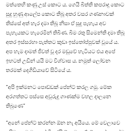
මත්තෙහි කණු උස් කොට ය. ගෙයි බිත්ති කපරාදු කොට
සුදු හුණු ආලේප කොට තිබූ අතර වසර ගණනාවක්
තිස්සේ අත් හැර දමා තිබූ නිසා ඒ සුදු පැහැය අව
පැහැයකට හැරෙමින් තිබිණ. බිම රතු සිමෙන්ති දමා තිබූ
අතර ඉස්සරහා පැත්තට කුඩා ඉස්තෝප්පුවක් වූයේ ය.
අප හැම දාමත් ජීවත් වූ දර මඩුවේ හැටියට එය අපේ
ඉහටත් උඩින් යයි මට විශ්වාස ය. නමුත් ලෝචන
තරමක් දෙගිඩියාවේ සිටියේ ය.
“අපි ඉක්මනට පොඩ්ඩක් පේන්ට් කරල ගමු. මේක
අරගත්තට පස්සෙ අවුරුදු ගාණක්ම වහල දාලනෙ
තිබුණෙ”
“අනේ පේන්ට් කරන්න ඕන නෑ අයියෙ. මේ වෙලාවෙ