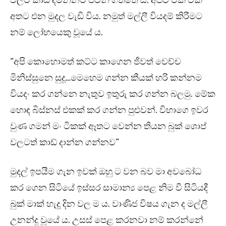
වලට කාඩ් දමන්නට පටන් ගත්තේ ය. අපිට ටික ටික
අතට එන මුදල වැඩි විය. නමුත් මල්ලී වියදම් කිරීමට
නම් ලෝභයෙකු වූයේ ය.
“අපි කොහොමත් කට්ට කාගෙන ජීවත් වෙච්ච
මිනිස්සුනෙ සුදූ…මෙහෙම ගන්න කීයක් හරි කන්නම
වියදං කර ගන්නෙ නැතුව ඉතුරු කර ගන්න බලමු. මේක
හොඳ බිස්නස් එකක් කර ගන්න පුළුවන්. විභාගෙ ඉවර
වුණ ගමන් මං ටිකක් ඈතට වෙන්න තියන බුක් ශොප්
වලටත් කාඩ් දාන්න ගන්නව”
මුදල් ඉපයීම ගැන ඉවක් ඔහු ට වන බව මා අවබෝධ
කර ගෙන සිටියේ ඉස්සර සාමාන්‍ය පෙළ නිම වී සිටියදී
බුක් මාක් හැදූ දින වල ම ය. වාණිජ විෂය ගැන ද මල්ලී
උනන්දු වූයේ ය. උසස් පෙළ කරනවා නම් කරන්නේ