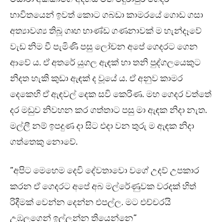
භාවිතයෙන් ඉවත් කොට ගබඩා කාමරයේ ගොඩ ගසා
අත්‍යාවශ්‍ය තිබූ ගෘහ භාණ්ඩ ගණනාවක් ම හැන්දෑවේ
වැඩ නිම වී පැමිණි පසු ලෝචන අපේ ගෙදරට ගෙන
ආවේ ය. ඒ අතරේ යුගල ඇඳක් හා තනි පුද්ගලයෙකුට
නිදත හැකි කුඩා ඇඳක් ද වූයේ ය. ඒ අනුව කාමර
දෙකෙහි ඒ ඇඳවල් දෙක සවි කෙරිණ. මහ ගෙදර වත්තේ
දර මඩුව නිවහන කර ගත්තාට පසු මා ඇඳක නිදා නැත.
මල්ලී නම් ඉපදුණ දා සිට එදා වන තුරු ම ඇඳක නිදා
ගත්තෙකු නොවේ.
“අපිට මෙහෙම දෙවි දේවතාවො වගේ උදව් උපකාර
කරන ඒ ගෙදරට අපේ අබ මල්රේණුවක වරදක් හිත්
රිදීමක් වෙන්න දෙන්න එපල්ල. මට එච්චරයි
උඹලගෙන් ඉල්ලන්න තියෙන්නෙ”