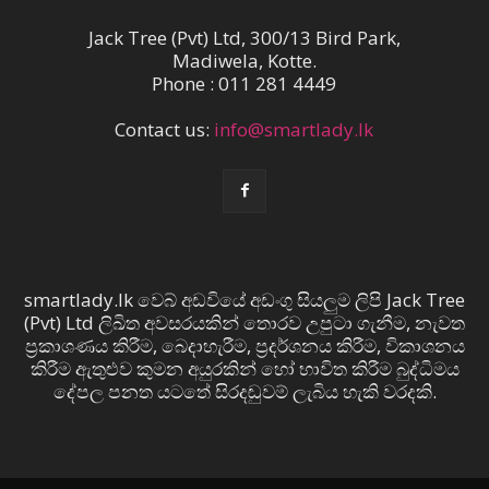
Jack Tree (Pvt) Ltd, 300/13 Bird Park,
Madiwela, Kotte.
Phone : 011 281 4449
Contact us:
info@smartlady.lk
smartlady.lk වෙබ් අඩවියේ අඩංගු සියලුම ලිපි Jack Tree
(Pvt) Ltd ලිඛිත අවසරයකින් තොරව උපුටා ගැනීම, නැවත
ප්‍රකාශණය කිරීම, බෙදාහැරීම, ප්‍රදර්ශනය කිරීම, විකාශනය
කිරීම ඇතුළුව කුමන අයුරකින් හෝ භාවිත කිරීම බුද්ධිමය
දේපල පනත යටතේ සිරදඬුවම් ලැබිය හැකි වරදකි.