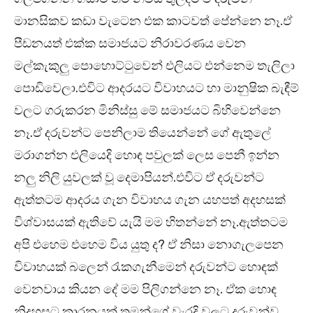
මානසිකව කඩා වැටෙන එක කාටවත් පේන්නෙ නෑ.ඒ
පීඩනයත් එක්ක සමාජයට නිරාවරණය වෙන
මල්කැකුලු පොහොට්ටුවෙන් එලියට එන්නෙම තැලිලා
පොඩිවෙලා.එවිට ආදරයට විවාහයට හා මානුෂික බැඳීම්
වලට ගරුකරන මිනිස්සු මේ සමාජයට බිහිවෙන්නෙ
නෑ.ඒ දරුවන්ට පෙනිලාම තියෙන්නේ ගේ ඇතුලේ
මරාගන්න එලියෙදි හොඳ පවුලක් ලෙස පෙනී ඉන්න
නලු නිලි යුවලක් වූ දෙමාපියන්.එවිට ඒ දරුවන්ට
ඇත්තටම ආදරය ගැන විවාහය ගැන යහපත් අදහසක්
විශ්වාසයක් ඇතිවේ යැයි මම හිතන්නේ නෑ.ඇත්තටම
අපි එහෙම එහෙම විය යුතු ද? ඒ නිසා නොගැලපෙන
විවාහයක් බලෙන් රැකගැනීමෙන් දරුවන්ට හොඳක්
වෙනවාය කියන දේ මම පිලිගන්නෙ නෑ. ඒක හොඳ
නිදහසට කාරනයක් තමන්ගේ වැරදි වලට දරුවන්ව