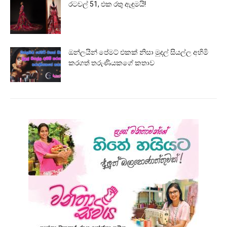
රටවල් 51, එක රතු ඇඳුමයි!
ඔන්ලයින් පේමට් එකක් නිසා මුදල් සියල්ල අහිමි
කරගත් තරුණියකගේ කතාව