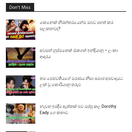
Don't Miss
කෙනෙක් නිරන්තරයෙන්ම ඔබව පහත් කර
සලකනවද?
අවසන් හුස්මතෙක් රැකගත් ඉන්දියානු – ලංකා
ආදරය
තම පෙම්වතියගේ මරණය නිසා සමාජ අපවාදයට
ලක් වූ කොරියානු තරුව
නැවත ඉපදීම ඇත්තක් බව ඔප්පු කල Dorothy
Eady ගෙ කතාව