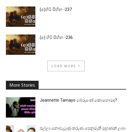
(අ)හිමි සිහින -237
(අ) හිමි සිහින -236
LOAD MORE
More Stories
Jeannette Tamayo බේරුණේ කොහොමද?
එල්ලා නොවැටුණු තරුණ පෙනුමැති මුහුණක් ලබා