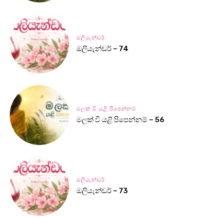
ඔලියැන්ඩර්
ඔලියැන්ඩර් – 74
මලක් වී යළි පිපෙන්නම්
මලක් වී යළි පිපෙන්නම් – 56
ඔලියැන්ඩර්
ඔලියැන්ඩර් – 73