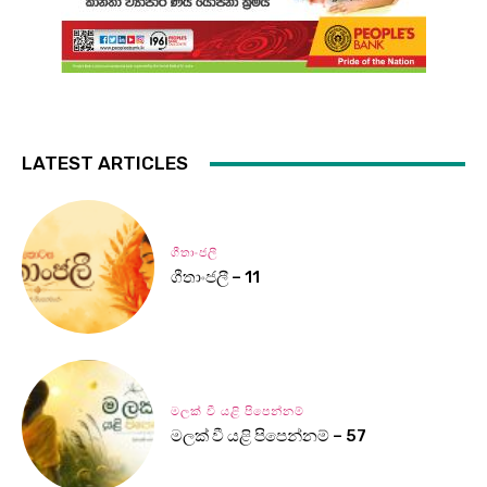
LATEST ARTICLES
ගීතාංජලී
ගීතාංජලී – 11
මලක් වී යළි පිපෙන්නම්
මලක් වී යළි පිපෙන්නම් – 57