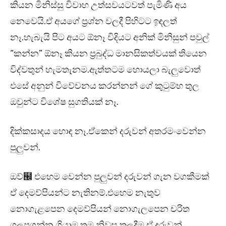
කියන මිනිස්සු විවාහ උත්සවයටවත් පැමිණි අය
නෙවෙයි.ඒ අයගේ ප්‍රශ්න වලදී පිහිටට ඉඳලත්
නෑ.හැබැයි පිට අයට ඕනෑ විදියට අනික් මිනිසුන් පවුල්
“කන්න” ඕනෑ කියන ප්‍රබුද්ධ මානසිකත්වයක් තියෙන
විද්වතුන් හැමතැනම.ඇත්තටම හොයලා බැලුවොත්
එසේ අනුන් විවේචනය කරන්නන් ගේ කුටුම්භ තුල
ඔවුන්ට විශේෂ සුගතියක් නෑ.
දික්කසාදය හොඳ නෑ.ඒකෙන් දරුවන් අතරමංවෙන්න
පුලුවන්.
ඔව්๬ එහෙම වෙන්න පුලුවන් දරුවන් ගැන වගකීමක්
ඒ දෙමව්පියන්ට නැතිනම්.එහෙම නැතුව
නොගැළපෙන දෙමව්පියන් නොගැලපෙන චරිත
ගලපගන්න ගියාම තම නිවස තුලදීම ඒ දරුවන්