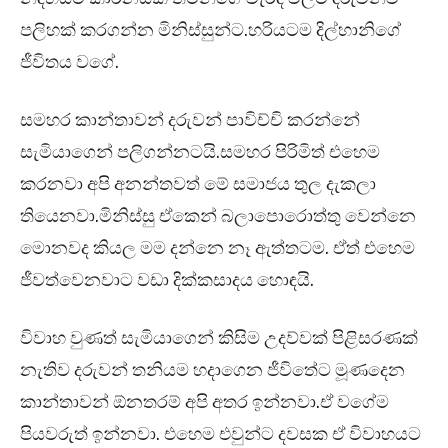
පලිහක් කරගන්න මිනිස්සුන්ට.හරියටම දිල්හානිගේ
ජීවිතය වගේ.
සමහර කාන්තාවන් දරුවන් පාවිච්චි කරන්නේ
සැමියාගෙන් පලිගන්නටයි.සමහර පිරිමිත් එහෙම
කරනවා අපි අනන්තවත් මේ සමාජය තුල දැකලා
තියෙනවා.මිනිස්සු ඒකෙන් බලාපොරොත්තු වෙන්නෙ
මොනවද කියල මම දන්නෙ නෑ ඇත්තටම. ඒත් එහෙම
ජීවත්වෙනවාට වඩා දික්කසාදය හොඳයි.
විවාහ වුණත් සැමියාගෙන් කිසිම උදව්වක් පිළිසරණක්
නැතිව දරුවන් තනියම හදාගෙන ජීවිතේට මූණදෙන
කාන්තාවන් ඕනතරම් අපි අතර ඉන්නවා.ඒ වගේම
පියවරුත් ඉන්නවා. එහෙම එවුන්ට දවසක ඒ විවාහයට