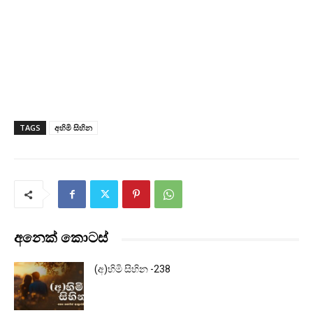
TAGS
අහිමි සිහින
අනෙක් කොටස්
(අ)හිමි සිහින -238