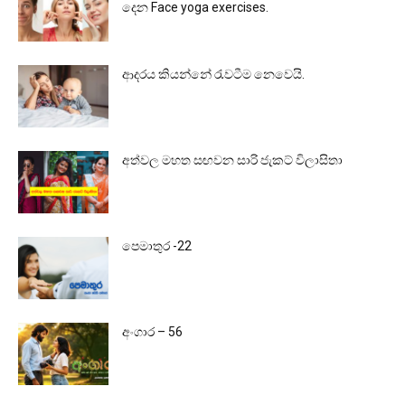
දෙන Face yoga exercises.
ආදරය කියන්නේ රැවටීම නෙවෙයි.
අත්වල මහත සඟවන සාරි ජැකට් විලාසිතා
පෙමාතුර -22
අංගාර – 56