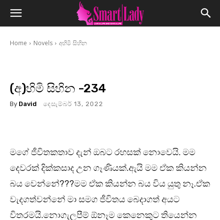
Home
Novels
අහිමි සිහින
(අ)හිමි සිහින -234
By
David
දෙසැම්බර් 13, 2022
මගේ ජීවිතකතාව දැන් ඔබට රහසක් නොවෙයි. මම
දෙවරක් දික්කසාද උන ගෑණියක්.ඇයි මම ඒක කියන්න
බය වෙන්නේ???මම ඒක කියන්න බය විය යුතු නෑ.ඒක
වැදගත්වන්නේ මා සමග ජීවිතය බෙදාගත් අයට
විතරමයි.නොගැලපීම් ඕනෑම කෙනෙකුට තියෙන්න