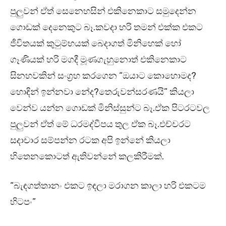
පුලුවන් ඒත් සෙනෙහසින් එකිනෙකාට සමුදෙන්න
ගොඩක් දෙනෙකුට බෑ.කවදා හරි තමන් එක්ක එකට
ජීවිතයක් කුටුම්භයක් බෙදාගත් මිනිහෙක් හෝ
ගෑණියක් හරි මගදී මූණගැහුනොත් එකිනෙකාට
සිනහවකින් සංග්‍රහ කරගෙන “ඔයාට කොහොමද?
හොඳින් ඉන්නවා නේද?තෙරුවන්සරණයි” කියලා
වෙන්ව යන්න ගොඩක් මිනිස්සුන්ට බෑ.ඒක පිටරටවල
පුලුවන් ඒත් මේ ධරමද්වීපය තුල ඒක බෑ.එච්චරට
සදාචාර සම්පන්න රටක අපි ඉන්නේ කියලා
හිතෙනකොටත් ඇතිවන්නේ කලකිරීමක්.
“බැඳගත්තානං එකට ඉඳලා මරාගන කාලා හරි එකටම
හිටපං”