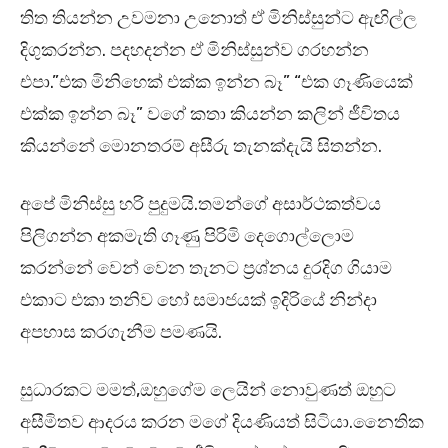
තිත තියන්න උවමනා උනොත් ඒ මිනිස්සුන්ට ඇඟිල්ල
දිගුකරන්න. පදහදන්න ඒ මිනිස්සුන්ව ගරහන්න
එපා.”එක මිනිහෙක් එක්ක ඉන්න බෑ” “එක ගෑණියෙක්
එක්ක ඉන්න බෑ” වගේ කතා කියන්න කලින් ජීවිතය
කියන්නේ මොනතරම් අසීරු තැනක්දැයි සිතන්න.
අපේ මිනිස්සු හරි පුදුමයි.තමන්ගේ අසාර්ථකත්වය
පිලිගන්න අකමැති ගෑණු පිරිමි දෙගොල්ලොම
කරන්නේ වෙන් වෙන තැනට ප්‍රශ්නය දුරදිග ගියාම
එකාට එකා තනිව හෝ සමාජයක් ඉදිරියේ නින්දා
අපහාස කරගැනීම පමණයි.
සුධාරකට මමත්,ඔහුගේම ලෙයින් නොවුණත් ඔහුට
අසීමිතව ආදරය කරන මගේ දියණියත් සිටියා.නෛතික