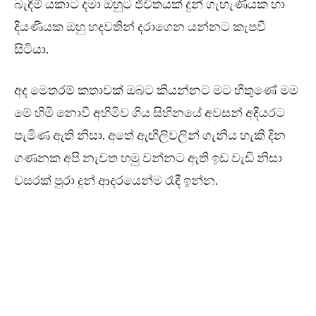
බැඳීම් යකාට දමා ඔහුට ජීවිතයක් දුන් ගැහැණියක හා
දියණියක ඔහු හදවතින් දරාගෙන යන්නට කැපවී
සිටියා.
අද මෙතරම් කතාවක් ඔබට කියන්නට මට හිතුණේ මම
මේ හිමි නොවී අහිමිව ගිය සිහිනයේ අවසන් අදියරට
පැමිණ ඇති නිසා. අතේ ඇඟිලිවලින් ගැනිය හැකි දින
ගණනක අපි නැවත හමු වන්නට ඇති ඉඩ වැඩි නිසා
වසරක් පුරා දුන් ආදරයෙන්ම රැඳී ඉන්න.